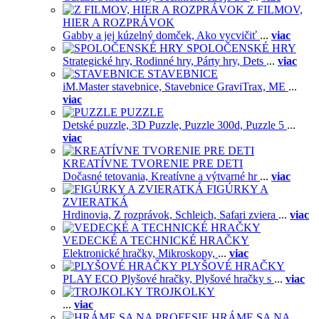
Z FILMOV,
HIER A ROZPRÁVOK
Gabby a jej kúzelný domček,
Ako vycvičiť
...
viac
SPOLOČENSKÉ HRY
Strategické hry,
Rodinné hry,
Párty hry,
Dets
...
viac
STAVEBNICE
iM.Master stavebnice,
Stavebnice GraviTrax,
ME
...
viac
PUZZLE
Detské puzzle,
3D Puzzle,
Puzzle 300d,
Puzzle 5
...
viac
KREATÍVNE TVORENIE PRE DETI
Dočasné tetovania,
Kreatívne a výtvarné hr
...
viac
FIGÚRKY A
ZVIERATKÁ
Hrdinovia,
Z rozprávok,
Schleich,
Safari zviera
...
viac
VEDECKÉ A TECHNICKÉ HRAČKY
Elektronické hračky,
Mikroskopy,
...
viac
PLYŠOVÉ HRAČKY
PLAY ECO Plyšové hračky,
Plyšové hračky s
...
viac
TROJKOLKY
...
viac
HRÁME SA NA