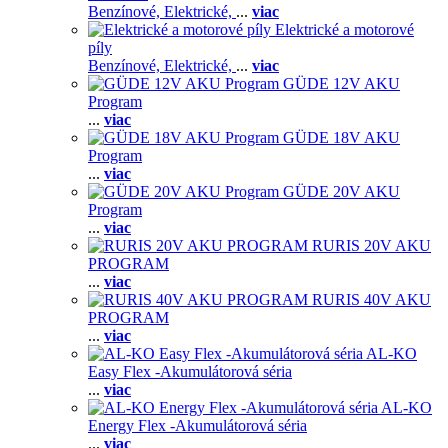
Benzínové,
Elektrické,
...
viac
Elektrické a motorové
píly
Benzínové,
Elektrické,
...
viac
GÜDE 12V AKU
Program
...
viac
GÜDE 18V AKU
Program
...
viac
GÜDE 20V AKU
Program
...
viac
RURIS 20V AKU
PROGRAM
...
viac
RURIS 40V AKU
PROGRAM
...
viac
AL-KO
Easy Flex -Akumulátorová séria
...
viac
AL-KO
Energy Flex -Akumulátorová séria
...
viac