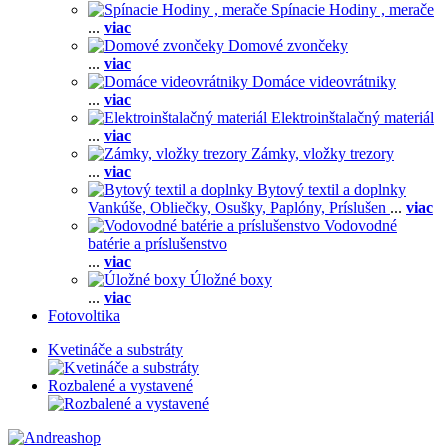
Spínacie Hodiny , merače
...
viac
Domové zvončeky
...
viac
Domáce videovrátniky
...
viac
Elektroinštalačný materiál
...
viac
Zámky, vložky trezory
...
viac
Bytový textil a doplnky
Vankúše,
Obliečky,
Osušky,
Paplóny,
Príslušen
...
viac
Vodovodné
batérie a príslušenstvo
...
viac
Úložné boxy
...
viac
Fotovoltika
Kvetináče a substráty
Rozbalené a vystavené