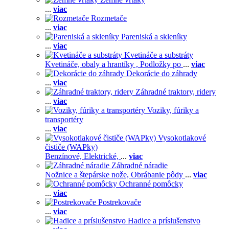
...
viac
Rozmetače
...
viac
Pareniská a skleníky
...
viac
Kvetináče a substráty
Kvetináče, obaly a hrantíky ,
Podložky po
...
viac
Dekorácie do záhrady
...
viac
Záhradné traktory, ridery
...
viac
Voziky, fúriky a
transportéry
...
viac
Vysokotlakové
čističe (WAPky)
Benzínové,
Elektrické,
...
viac
Záhradné náradie
Nožnice a štepárske nože,
Obrábanie pôdy
...
viac
Ochranné pomôcky
...
viac
Postrekovače
...
viac
Hadice a príslušenstvo