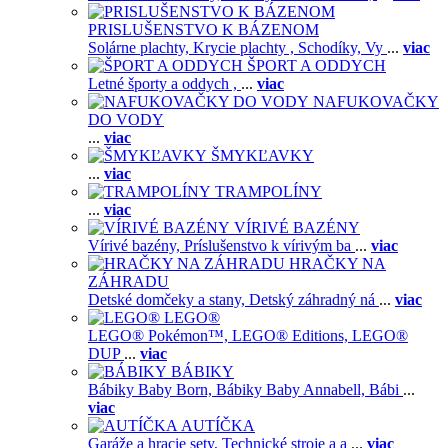
PRISLUŠENSTVO K BÁZENOM
Solárne plachty,
Krycie plachty ,
Schodíky,
Vy
...
viac
ŠPORT A ODDYCH
Letné športy a oddych ,
...
viac
NAFUKOVAČKY
DO VODY
...
viac
ŠMYKĽAVKY
...
viac
TRAMPOLÍNY
...
viac
VÍRIVÉ BAZÉNY
Vírivé bazény,
Príslušenstvo k vírivým ba
...
viac
HRAČKY NA
ZÁHRADU
Detské domčeky a stany,
Detský záhradný ná
...
viac
LEGO®
LEGO® Pokémon™,
LEGO® Editions,
LEGO®
DUP
...
viac
BÁBIKY
Bábiky Baby Born,
Bábiky Baby Annabell,
Bábi
...
viac
AUTÍČKA
Garáže a hracie sety,
Technické stroje a a
...
viac