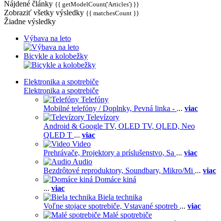
Nájdené články
{{ getModelCount('Articles') }}
Zobraziť všetky výsledky
{{ matchesCount }}
Žiadne výsledky
Výbava na leto
Bicykle a kolobežky
Elektronika a spotrebiče
Elektronika a spotrebiče
Telefóny
Mobilné telefóny / Doplnky,
Pevná linka -
...
viac
Televízory
Android & Google TV,
OLED TV,
QLED, Neo
QLED T
...
viac
Video
Prehrávače,
Projektory a príslušenstvo,
Sa
...
viac
Audio
Bezdrôtové reproduktory,
Soundbary,
Mikro/Mi
...
viac
Domáce kiná
...
viac
Biela technika
Voľne stojace spotrebiče,
Vstavané spotreb
...
viac
Malé spotrebiče