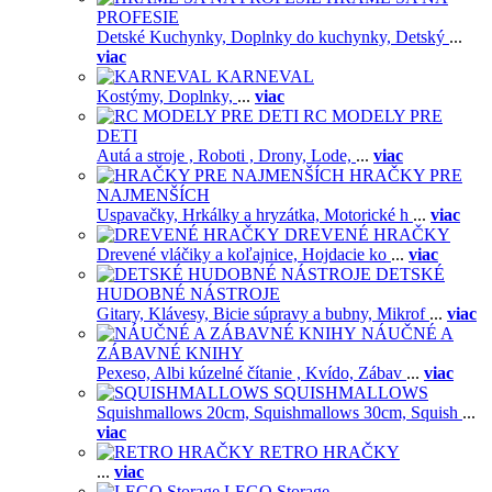
PROFESIE
Detské Kuchynky,
Doplnky do kuchynky,
Detský
...
viac
KARNEVAL
Kostýmy,
Doplnky,
...
viac
RC MODELY PRE
DETI
Autá a stroje ,
Roboti ,
Drony,
Lode,
...
viac
HRAČKY PRE
NAJMENŠÍCH
Uspavačky,
Hrkálky a hryzátka,
Motorické h
...
viac
DREVENÉ HRAČKY
Drevené vláčiky a koľajnice,
Hojdacie ko
...
viac
DETSKÉ
HUDOBNÉ NÁSTROJE
Gitary,
Klávesy,
Bicie súpravy a bubny,
Mikrof
...
viac
NÁUČNÉ A
ZÁBAVNÉ KNIHY
Pexeso,
Albi kúzelné čítanie ,
Kvído,
Zábav
...
viac
SQUISHMALLOWS
Squishmallows 20cm,
Squishmallows 30cm,
Squish
...
viac
RETRO HRAČKY
...
viac
LEGO Storage