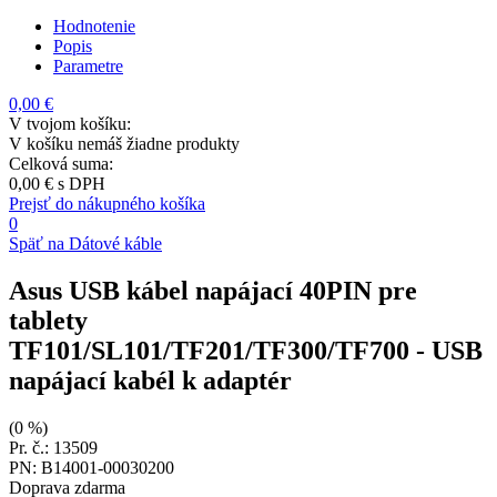
Hodnotenie
Popis
Parametre
0,00 €
V tvojom košíku:
V košíku nemáš žiadne produkty
Celková suma:
0,00 €
s DPH
Prejsť do nákupného košíka
0
Späť na Dátové káble
Asus USB kábel napájací 40PIN pre
tablety
TF101/SL101/TF201/TF300/TF700
- USB
napájací kabél k adaptér
(0 %)
Pr. č.: 13509
PN: B14001-00030200
Doprava zdarma