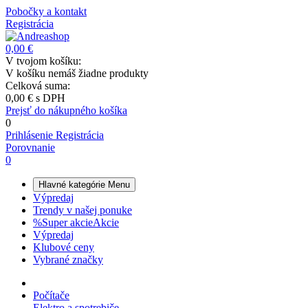
Pobočky a kontakt
Registrácia
0,00 €
V tvojom košíku:
V košíku nemáš žiadne produkty
Celková suma:
0,00 €
s DPH
Prejsť do nákupného košíka
0
Prihlásenie
Registrácia
Porovnanie
0
Hlavné kategórie
Menu
Výpredaj
Trendy v našej ponuke
%
Super akcie
Akcie
Výpredaj
Klubové ceny
Vybrané značky
Počítače
Elektro a spotrebiče