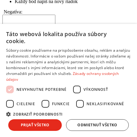
Každý bod napíš na nový riadok
Negatíva:
Táto webová lokalita používa súbory
cookie.
Napíš slabé stránky a nevýhody produktu
Súbory cookie používame na prispôsobenie obsahu, reklám a analýzu
Čo by mohlo byť na produkte lepšie?
návštevnosti. Informácie o vašom používaní našej stránky zdieľame aj
Každý bod napíš na nový riadok
s našimi reklamnými a analytickými partnermi, ktorí ich môžu
Ak si s výrobkom 100% spokojný, toto políčko nevypĺňaj
kombinovať s inými informáciami, ktoré ste im poskytli alebo ktoré
zhromaždili pri používaní ich služieb.
Zásady ochrany osobných
Zhrnutie:
*
údajov
NEVYHNUTNE POTREBNÉ
VÝKONNOSŤ
CIELENIE
FUNKCIE
NEKLASIFIKOVANÉ
Kúpil by si si tento produkt znova? Alebo by si zvažoval iný?
ZOBRAZIŤ PODROBNOSTI
Prečo?
Aký je tvoj celkový pocit z používania produktu?
PRIJAŤ VŠETKO
ODMIETNUŤ VŠETKO
Na čo je potrebné pri kúpe myslieť?
Pre akého zákazníka je tento produkt vhodný?