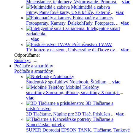
Meteostanice, teplomery,
Vykurovanie,
Príprava
...
viac
Multimédiá a zábava
Filmy,
Pamäťové karty,
USB kľúče,
Externé
...
viac
Fotoaparáty a kamery
Fotoaparáty,
Kamery,
Ďalekohľady,
Fotopasce,
...
viac
Inteligentné smart
zariadenia.
...
viac
Príslušenstvo TV/AV
TV konzoly na stenu,
Univerzálne diaľkové ov
...
viac
Odporúčame:
Sušičky
, ...
Počítače a smartfóny
Počítače a smartfóny
Notebooky
Študentský spoľahlivý Notebook,
Štúdium
...
viac
Mobilné Telefóny
smartfóny Samsung,
iPhone,
smartfóny Xiaomi,
t
...
viac
3D Tlačiarne a
príslušenstvo
3D Tlačiarne,
Náplne pre 3D Tlač,
Príslušen
...
viac
Tlačiarne a
Kancelárske potreby
SUPER Dopredaj EPSON TANK,
Tlačiarne,
Tankové