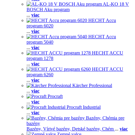
AL-KO 18 V
BOSCH Aku program
...
viac
HECHT Accu
program 6020
...
viac
HECHT Accu
program 5040
...
viac
HECHT ACCU
program 1278
...
viac
HECHT ACCU
program 6260
...
viac
Kärcher Professional
...
viac
Procraft
...
viac
Procraft Industrial
...
viac
Bazény, Chémia pre
bazény
Bazény,
Vírivé bazény,
Detské bazény,
Chém
...
viac
Zemné valce