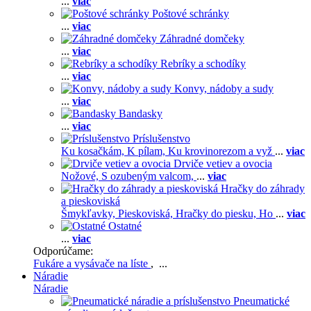
...
viac
Poštové schránky
...
viac
Záhradné domčeky
...
viac
Rebríky a schodíky
...
viac
Konvy, nádoby a sudy
...
viac
Bandasky
...
viac
Príslušenstvo
Ku kosačkám,
K pílam,
Ku krovinorezom a vyž
...
viac
Drviče vetiev a ovocia
Nožové,
S ozubeným valcom,
...
viac
Hračky do záhrady
a pieskoviská
Šmykľavky,
Pieskoviská,
Hračky do piesku,
Ho
...
viac
Ostatné
...
viac
Odporúčame:
Fukáre a vysávače na líste
, ...
Náradie
Náradie
Pneumatické