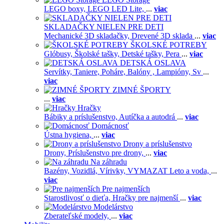
LEGO boxy,
LEGO LED Lite,
...
viac
SKLADAČKY NIELEN PRE DETI
Mechanické 3D skladačky,
Drevené 3D sklada
...
viac
ŠKOLSKÉ POTREBY
Glóbusy,
Školské tašky,
Detské tašky,
Pera
...
viac
DETSKÁ OSLAVA
Servítky,
Taniere,
Poháre,
Balóny ,
Lampióny,
Sv
...
viac
ZIMNÉ ŠPORTY
...
viac
Hračky
Bábiky a príslušenstvo,
Autíčka a autodrá
...
viac
Domácnosť
Ústna hygiena,
...
viac
Drony a príslušenstvo
Drony,
Príslušenstvo pre drony,
...
viac
Na záhradu
Bazény,
Vozidlá,
Vírivky,
VYMAZAT Leto a voda,
...
viac
Pre najmenších
Starostlivosť o dieťa,
Hračky pre najmenší
...
viac
Modelárstvo
Zberateľské modely,
...
viac