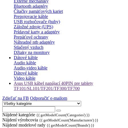
Externé mechaniky
Bluetooth adaptéry
Čítačky pamäťových kariet
Prepojovacie káble
USB rozbočovače (huby)
Záložné zdroje (UPS)
Prídavné karty a adaptéry
Prepäťové ochrany
Náhradné ntb adaptéry
Stlačený vzduch
Džiaky na monitory
Dátové káble
Audio káble
Audio-video káble
Dátové káble
Video káble
Asus USB kábel napájací 40PIN pre tablety
TF101/SL101/TF201/TF300/TF700
Zdieľať na FB
Odporučiť e-mailom
Nájdené kategórie
{{ getModelCount('Categories') }}
Nájdení výrobcovia
{{ getModelCount('Manufacturers') }}
Nájdené modelové rady
{{ getModelCount('Brands') }}