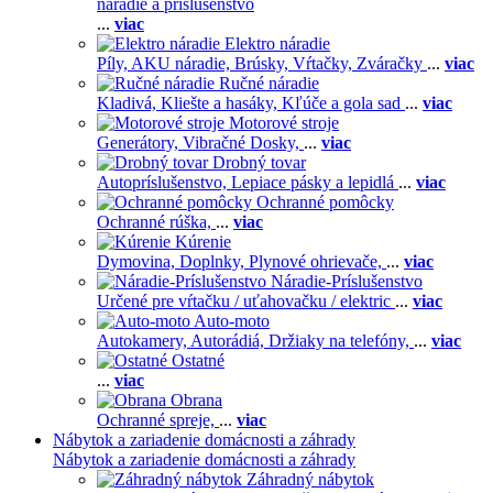
náradie a príslušenstvo
...
viac
Elektro náradie
Píly,
AKU náradie,
Brúsky,
Vŕtačky,
Zváračky
...
viac
Ručné náradie
Kladivá,
Kliešte a hasáky,
Kľúče a gola sad
...
viac
Motorové stroje
Generátory,
Vibračné Dosky,
...
viac
Drobný tovar
Autopríslušenstvo,
Lepiace pásky a lepidlá
...
viac
Ochranné pomôcky
Ochranné rúška,
...
viac
Kúrenie
Dymovina,
Doplnky,
Plynové ohrievače,
...
viac
Náradie-Príslušenstvo
Určené pre vŕtačku / uťahovačku / elektric
...
viac
Auto-moto
Autokamery,
Autorádiá,
Držiaky na telefóny,
...
viac
Ostatné
...
viac
Obrana
Ochranné spreje,
...
viac
Nábytok a zariadenie domácnosti a záhrady
Nábytok a zariadenie domácnosti a záhrady
Záhradný nábytok