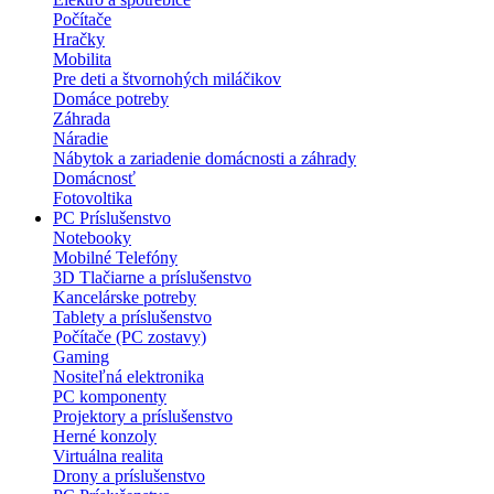
Počítače
Hračky
Mobilita
Pre deti a štvornohých miláčikov
Domáce potreby
Záhrada
Náradie
Nábytok a zariadenie domácnosti a záhrady
Domácnosť
Fotovoltika
PC Príslušenstvo
Notebooky
Mobilné Telefóny
3D Tlačiarne a príslušenstvo
Kancelárske potreby
Tablety a príslušenstvo
Počítače (PC zostavy)
Gaming
Nositeľná elektronika
PC komponenty
Projektory a príslušenstvo
Herné konzoly
Virtuálna realita
Drony a príslušenstvo