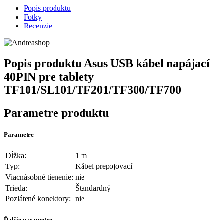
Popis produktu
Fotky
Recenzie
Popis produktu
Asus USB kábel napájací
40PIN pre tablety
TF101/SL101/TF201/TF300/TF700
Parametre produktu
Parametre
Dĺžka:
1 m
Typ:
Kábel prepojovací
Viacnásobné tienenie:
nie
Trieda:
Štandardný
Pozlátené konektory:
nie
Ďalšie parametre