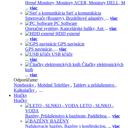
Herné Monitory,
Monitory ACER,
Monitory DELL,
M
...
viac
Sieť a komunikácia
Smerovače (Routery),
Bezdrôtové adaptéry,
...
viac
PC Software
Operačné systémy,
Kancelárske balíky,
Ant
...
viac
HDD externé
...
viac
GPS navigácie
GPS navigácie,
...
viac
USB kľúče
...
viac
Čítačky elektronických
kníh
...
viac
Odporúčame:
Notebooky
,
Mobilné Telefóny
,
Tablety a príslušenstvo
,
Kalkulačky
, ...
Hračky
Hračky
LETO - SLNKO -
VODA
Bazény,
Príslušenstvo k bazénom,
Paddleboa
...
viac
BAZÉNY
Nafukovacie bazény,
Bazény s konštrukciou,
...
viac