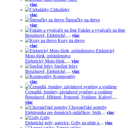
...
viac
Cirkulárky
...
viac
Štiepačky na drevo
...
viac
Fukáre a vysávače na líste
Benzínové,
Elektrické,
...
viac
Kozy na drevo
...
viac
Elektrický
Moto-fúrik, príslušenstvo
Elektrický Moto-fúrik,
...
viac
Snežné frézy
Benzínové,
Elektrické,
...
viac
Kompostéry
...
viac
Čerpadlá, fontány, závlahové systémy a vodárne
Benzínové,
Hlbinné,
Ponorné,
Vodárne,
Kalové,
...
viac
Chovateľské potreby
Elektronika pre domácich miláčikov,
Strih
...
viac
Grily
Elektrické grily, panvice,
Grily na uhlie a
...
viac
Zemné vrtáky