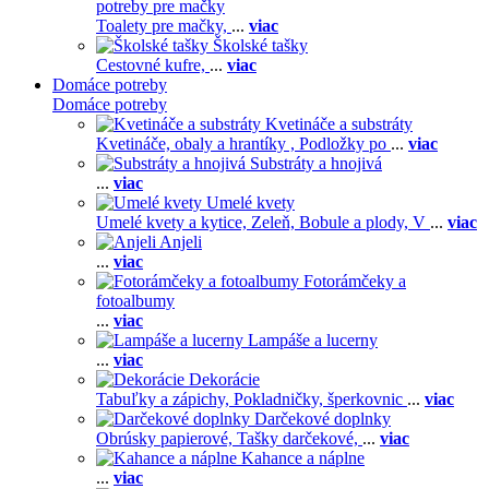
potreby pre mačky
Toalety pre mačky,
...
viac
Školské tašky
Cestovné kufre,
...
viac
Domáce potreby
Domáce potreby
Kvetináče a substráty
Kvetináče, obaly a hrantíky ,
Podložky po
...
viac
Substráty a hnojivá
...
viac
Umelé kvety
Umelé kvety a kytice,
Zeleň,
Bobule a plody,
V
...
viac
Anjeli
...
viac
Fotorámčeky a
fotoalbumy
...
viac
Lampáše a lucerny
...
viac
Dekorácie
Tabuľky a zápichy,
Pokladničky, šperkovnic
...
viac
Darčekové doplnky
Obrúsky papierové,
Tašky darčekové,
...
viac
Kahance a náplne
...
viac