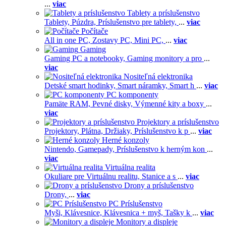
...
viac
Tablety a príslušenstvo
Tablety,
Púzdra,
Príslušenstvo pre tablety,
...
viac
Počítače
All in one PC,
Zostavy PC,
Mini PC,
...
viac
Gaming
Gaming PC a notebooky,
Gaming monitory a pro
...
viac
Nositeľná elektronika
Detské smart hodinky,
Smart náramky,
Smart h
...
viac
PC komponenty
Pamäte RAM,
Pevné disky,
Výmenné kity a boxy
...
viac
Projektory a príslušenstvo
Projektory,
Plátna,
Držiaky,
Príslušenstvo k p
...
viac
Herné konzoly
Nintendo,
Gamepady,
Príslušenstvo k herným kon
...
viac
Virtuálna realita
Okuliare pre Virtuálnu realitu,
Stanice a s
...
viac
Drony a príslušenstvo
Drony,
...
viac
PC Príslušenstvo
Myši,
Klávesnice,
Klávesnica + myš,
Tašky k
...
viac
Monitory a displeje