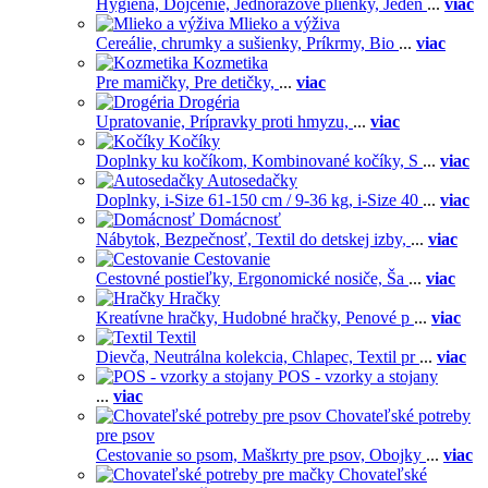
Hygiena,
Dojčenie,
Jednorázové plienky,
Jeden
...
viac
Mlieko a výživa
Cereálie, chrumky a sušienky,
Príkrmy,
Bio
...
viac
Kozmetika
Pre mamičky,
Pre detičky,
...
viac
Drogéria
Upratovanie,
Prípravky proti hmyzu,
...
viac
Kočíky
Doplnky ku kočíkom,
Kombinované kočíky,
S
...
viac
Autosedačky
Doplnky,
i-Size 61-150 cm / 9-36 kg,
i-Size 40
...
viac
Domácnosť
Nábytok,
Bezpečnosť,
Textil do detskej izby,
...
viac
Cestovanie
Cestovné postieľky,
Ergonomické nosiče,
Ša
...
viac
Hračky
Kreatívne hračky,
Hudobné hračky,
Penové p
...
viac
Textil
Dievča,
Neutrálna kolekcia,
Chlapec,
Textil pr
...
viac
POS - vzorky a stojany
...
viac
Chovateľské potreby
pre psov
Cestovanie so psom,
Maškrty pre psov,
Obojky
...
viac
Chovateľské