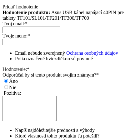
Pridať hodnotenie
Hodnotenie produktu:
Asus USB kábel napájací 40PIN pre
tablety TF101/SL101/TF201/TF300/TF700
Tvoj email:
*
Tvoje meno:
*
Email nebude zverejnený
Ochrana osobných údajov
Polia označené hviezdičkou sú povinné
Hodnotenie:
*
Odporúčal by si tento produkt svojim známym?
*
Áno
Nie
Pozitíva:
Napíš najdôležitejšie prednosti a výhody
Ktoré vlastnosti tohto produktu ťa potešili?