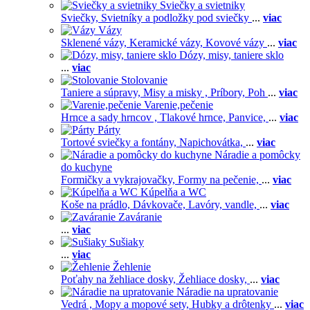
Sviečky a svietniky
Sviečky,
Svietníky a podložky pod sviečky
...
viac
Vázy
Sklenené vázy,
Keramické vázy,
Kovové vázy
...
viac
Dózy, misy, taniere sklo
...
viac
Stolovanie
Taniere a súpravy,
Misy a misky ,
Príbory,
Poh
...
viac
Varenie,pečenie
Hrnce a sady hrncov ,
Tlakové hrnce,
Panvice,
...
viac
Párty
Tortové sviečky a fontány,
Napichovátka,
...
viac
Náradie a pomôcky
do kuchyne
Formičky a vykrajovačky,
Formy na pečenie,
...
viac
Kúpelňa a WC
Koše na prádlo,
Dávkovače,
Lavóry, vandle,
...
viac
Zaváranie
...
viac
Sušiaky
...
viac
Žehlenie
Poťahy na žehliace dosky,
Žehliace dosky,
...
viac
Náradie na upratovanie
Vedrá ,
Mopy a mopové sety,
Hubky a drôtenky
...
viac