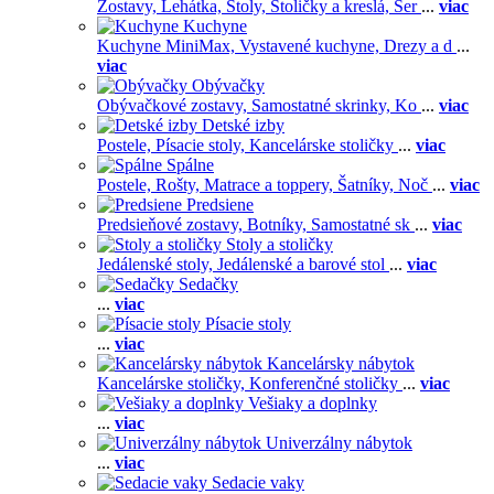
Zostavy,
Lehátka,
Stoly,
Stoličky a kreslá,
Ser
...
viac
Kuchyne
Kuchyne MiniMax,
Vystavené kuchyne,
Drezy a d
...
viac
Obývačky
Obývačkové zostavy,
Samostatné skrinky,
Ko
...
viac
Detské izby
Postele,
Písacie stoly,
Kancelárske stoličky
...
viac
Spálne
Postele,
Rošty,
Matrace a toppery,
Šatníky,
Noč
...
viac
Predsiene
Predsieňové zostavy,
Botníky,
Samostatné sk
...
viac
Stoly a stoličky
Jedálenské stoly,
Jedálenské a barové stol
...
viac
Sedačky
...
viac
Písacie stoly
...
viac
Kancelársky nábytok
Kancelárske stoličky,
Konferenčné stoličky
...
viac
Vešiaky a doplnky
...
viac
Univerzálny nábytok
...
viac
Sedacie vaky