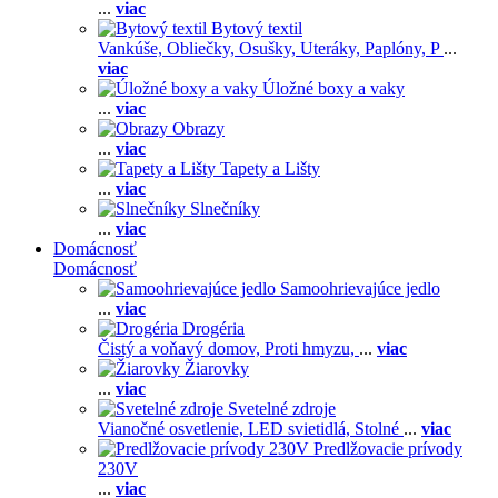
...
viac
Bytový textil
Vankúše,
Obliečky,
Osušky,
Uteráky,
Paplóny,
P
...
viac
Úložné boxy a vaky
...
viac
Obrazy
...
viac
Tapety a Lišty
...
viac
Slnečníky
...
viac
Domácnosť
Domácnosť
Samoohrievajúce jedlo
...
viac
Drogéria
Čistý a voňavý domov,
Proti hmyzu,
...
viac
Žiarovky
...
viac
Svetelné zdroje
Vianočné osvetlenie,
LED svietidlá,
Stolné
...
viac
Predlžovacie prívody
230V
...
viac