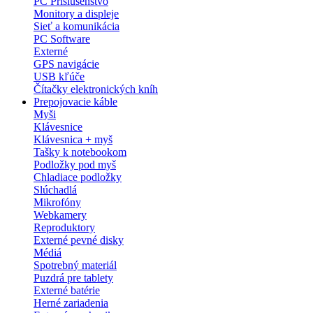
PC Príslušenstvo
Monitory a displeje
Sieť a komunikácia
PC Software
Externé
GPS navigácie
USB kľúče
Čítačky elektronických kníh
Prepojovacie káble
Myši
Klávesnice
Klávesnica + myš
Tašky k notebookom
Podložky pod myš
Chladiace podložky
Slúchadlá
Mikrofóny
Webkamery
Reproduktory
Externé pevné disky
Médiá
Spotrebný materiál
Puzdrá pre tablety
Externé batérie
Herné zariadenia