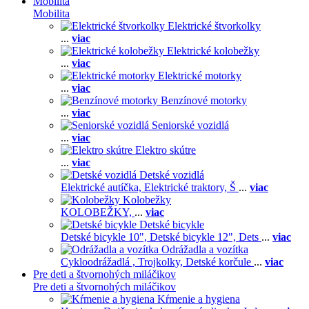
Mobilita
Mobilita
Elektrické štvorkolky
...
viac
Elektrické kolobežky
...
viac
Elektrické motorky
...
viac
Benzínové motorky
...
viac
Seniorské vozidlá
...
viac
Elektro skútre
...
viac
Detské vozidlá
Elektrické autíčka,
Elektrické traktory,
Š
...
viac
Kolobežky
KOLOBEŽKY,
...
viac
Detské bicykle
Detské bicykle 10",
Detské bicykle 12",
Dets
...
viac
Odrážadla a vozítka
Cykloodrážadlá ,
Trojkolky,
Detské korčule
...
viac
Pre deti a štvornohých miláčikov
Pre deti a štvornohých miláčikov
Kŕmenie a hygiena