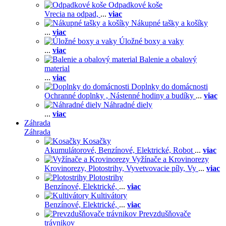
Odpadkové koše
Vrecia na odpad,
...
viac
Nákupné tašky a košíky
...
viac
Úložné boxy a vaky
...
viac
Balenie a obalový
material
...
viac
Doplnky do domácnosti
Ochranné doplnky ,
Nástenné hodiny a budíky
...
viac
Náhradné diely
...
viac
Záhrada
Záhrada
Kosačky
Akumulátorové,
Benzínové,
Elektrické,
Robot
...
viac
Vyžínače a Krovinorezy
Krovinorezy,
Plotostrihy,
Vyvetvovacie píly,
Vy
...
viac
Plotostrihy
Benzínové,
Elektrické,
...
viac
Kultivátory
Benzínové,
Elektrické,
...
viac
Prevzdušňovače
trávnikov