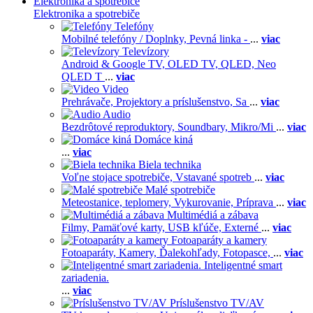
Elektronika a spotrebiče
Elektronika a spotrebiče
Telefóny
Mobilné telefóny / Doplnky,
Pevná linka -
...
viac
Televízory
Android & Google TV,
OLED TV,
QLED, Neo
QLED T
...
viac
Video
Prehrávače,
Projektory a príslušenstvo,
Sa
...
viac
Audio
Bezdrôtové reproduktory,
Soundbary,
Mikro/Mi
...
viac
Domáce kiná
...
viac
Biela technika
Voľne stojace spotrebiče,
Vstavané spotreb
...
viac
Malé spotrebiče
Meteostanice, teplomery,
Vykurovanie,
Príprava
...
viac
Multimédiá a zábava
Filmy,
Pamäťové karty,
USB kľúče,
Externé
...
viac
Fotoaparáty a kamery
Fotoaparáty,
Kamery,
Ďalekohľady,
Fotopasce,
...
viac
Inteligentné smart
zariadenia.
...
viac
Príslušenstvo TV/AV