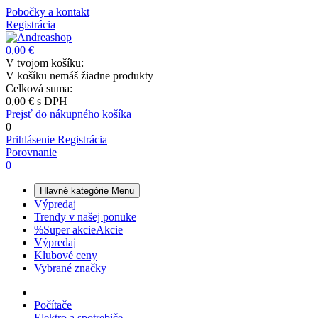
Pobočky a kontakt
Registrácia
0,00 €
V tvojom košíku:
V košíku nemáš žiadne produkty
Celková suma:
0,00 €
s DPH
Prejsť do nákupného košíka
0
Prihlásenie
Registrácia
Porovnanie
0
Hlavné kategórie
Menu
Výpredaj
Trendy v našej ponuke
%
Super akcie
Akcie
Výpredaj
Klubové ceny
Vybrané značky
Počítače
Elektro a spotrebiče