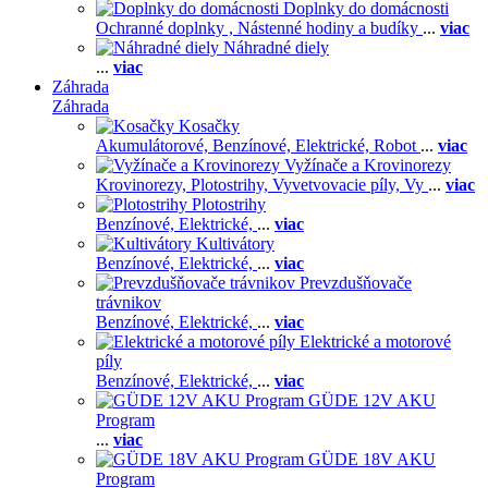
Doplnky do domácnosti
Ochranné doplnky ,
Nástenné hodiny a budíky
...
viac
Náhradné diely
...
viac
Záhrada
Záhrada
Kosačky
Akumulátorové,
Benzínové,
Elektrické,
Robot
...
viac
Vyžínače a Krovinorezy
Krovinorezy,
Plotostrihy,
Vyvetvovacie píly,
Vy
...
viac
Plotostrihy
Benzínové,
Elektrické,
...
viac
Kultivátory
Benzínové,
Elektrické,
...
viac
Prevzdušňovače
trávnikov
Benzínové,
Elektrické,
...
viac
Elektrické a motorové
píly
Benzínové,
Elektrické,
...
viac
GÜDE 12V AKU
Program
...
viac
GÜDE 18V AKU
Program