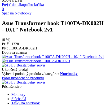
0,00 €
s DPH
Prejsť do nákupného košíka
0
Späť na Notebooky
Asus Transformer book T100TA-DK002H
- 10,1" Notebook 2v1
(0 %)
Pr. č.: 13281
PN: T100TA-DK002H
Doprava zdarma
Ukončený predaj
Vyber si podobný produkt z kategórie:
Notebooky
Popis ukončeného produktu
Príslušenstvo
Monitory
Slúchadlá
Tašky na notebook