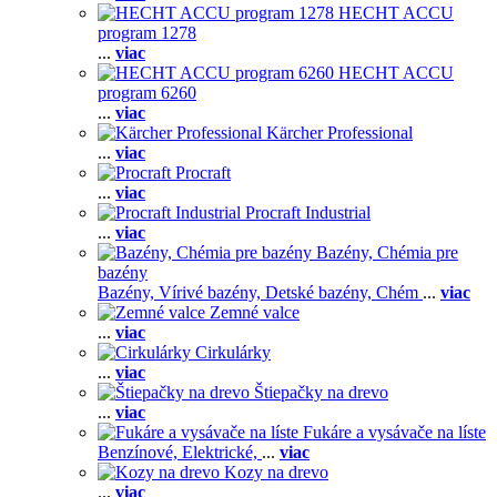
HECHT ACCU
program 1278
...
viac
HECHT ACCU
program 6260
...
viac
Kärcher Professional
...
viac
Procraft
...
viac
Procraft Industrial
...
viac
Bazény, Chémia pre
bazény
Bazény,
Vírivé bazény,
Detské bazény,
Chém
...
viac
Zemné valce
...
viac
Cirkulárky
...
viac
Štiepačky na drevo
...
viac
Fukáre a vysávače na líste
Benzínové,
Elektrické,
...
viac
Kozy na drevo
...
viac