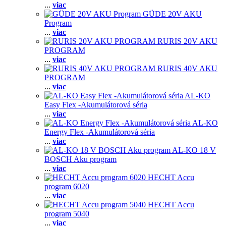
...
viac
GÜDE 20V AKU
Program
...
viac
RURIS 20V AKU
PROGRAM
...
viac
RURIS 40V AKU
PROGRAM
...
viac
AL-KO
Easy Flex -Akumulátorová séria
...
viac
AL-KO
Energy Flex -Akumulátorová séria
...
viac
AL-KO 18 V
BOSCH Aku program
...
viac
HECHT Accu
program 6020
...
viac
HECHT Accu
program 5040
...
viac