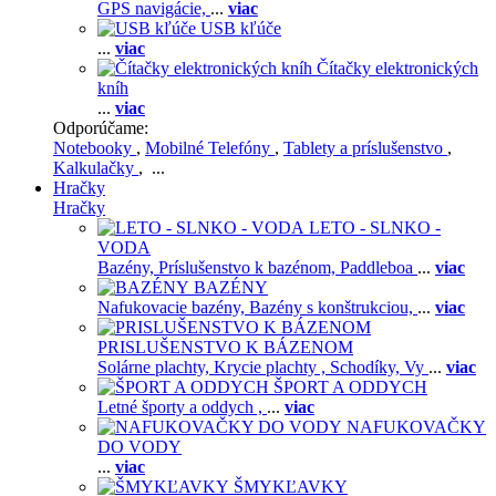
GPS navigácie,
...
viac
USB kľúče
...
viac
Čítačky elektronických
kníh
...
viac
Odporúčame:
Notebooky
,
Mobilné Telefóny
,
Tablety a príslušenstvo
,
Kalkulačky
, ...
Hračky
Hračky
LETO - SLNKO -
VODA
Bazény,
Príslušenstvo k bazénom,
Paddleboa
...
viac
BAZÉNY
Nafukovacie bazény,
Bazény s konštrukciou,
...
viac
PRISLUŠENSTVO K BÁZENOM
Solárne plachty,
Krycie plachty ,
Schodíky,
Vy
...
viac
ŠPORT A ODDYCH
Letné športy a oddych ,
...
viac
NAFUKOVAČKY
DO VODY
...
viac
ŠMYKĽAVKY