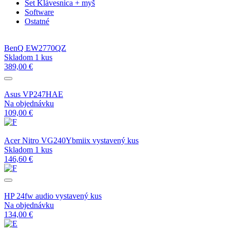
Set Klávesnica + myš
Software
Ostatné
BenQ EW2770QZ
Skladom 1 kus
389,00 €
Asus VP247HAE
Na objednávku
109,00 €
Acer Nitro VG240Ybmiix vystavený kus
Skladom 1 kus
146,60 €
HP 24fw audio vystavený kus
Na objednávku
134,00 €