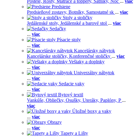
Postele,
Rošty,
Matrace a toppery,
Šatníky,
Noč
...
viac
Predsiene
Predsieňové zostavy,
Botníky,
Samostatné sk
...
viac
Stoly a stoličky
Jedálenské stoly,
Jedálenské a barové stol
...
viac
Sedačky
...
viac
Písacie stoly
...
viac
Kancelársky nábytok
Kancelárske stoličky,
Konferenčné stoličky
...
viac
Vešiaky a doplnky
...
viac
Univerzálny nábytok
...
viac
Sedacie vaky
...
viac
Bytový textil
Vankúše,
Obliečky,
Osušky,
Uteráky,
Paplóny,
P
...
viac
Úložné boxy a vaky
...
viac
Obrazy
...
viac
Tapety a Lišty