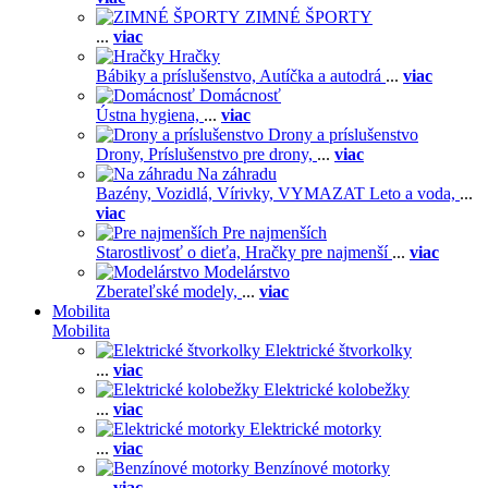
ZIMNÉ ŠPORTY
...
viac
Hračky
Bábiky a príslušenstvo,
Autíčka a autodrá
...
viac
Domácnosť
Ústna hygiena,
...
viac
Drony a príslušenstvo
Drony,
Príslušenstvo pre drony,
...
viac
Na záhradu
Bazény,
Vozidlá,
Vírivky,
VYMAZAT Leto a voda,
...
viac
Pre najmenších
Starostlivosť o dieťa,
Hračky pre najmenší
...
viac
Modelárstvo
Zberateľské modely,
...
viac
Mobilita
Mobilita
Elektrické štvorkolky
...
viac
Elektrické kolobežky
...
viac
Elektrické motorky
...
viac
Benzínové motorky
...
viac