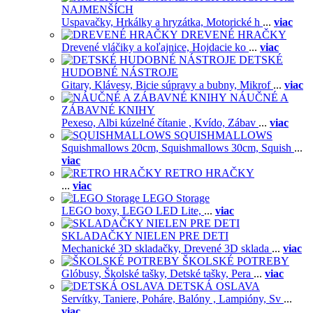
NAJMENŠÍCH
Uspavačky,
Hrkálky a hryzátka,
Motorické h
...
viac
DREVENÉ HRAČKY
Drevené vláčiky a koľajnice,
Hojdacie ko
...
viac
DETSKÉ
HUDOBNÉ NÁSTROJE
Gitary,
Klávesy,
Bicie súpravy a bubny,
Mikrof
...
viac
NÁUČNÉ A
ZÁBAVNÉ KNIHY
Pexeso,
Albi kúzelné čítanie ,
Kvído,
Zábav
...
viac
SQUISHMALLOWS
Squishmallows 20cm,
Squishmallows 30cm,
Squish
...
viac
RETRO HRAČKY
...
viac
LEGO Storage
LEGO boxy,
LEGO LED Lite,
...
viac
SKLADAČKY NIELEN PRE DETI
Mechanické 3D skladačky,
Drevené 3D sklada
...
viac
ŠKOLSKÉ POTREBY
Glóbusy,
Školské tašky,
Detské tašky,
Pera
...
viac
DETSKÁ OSLAVA
Servítky,
Taniere,
Poháre,
Balóny ,
Lampióny,
Sv
...
viac