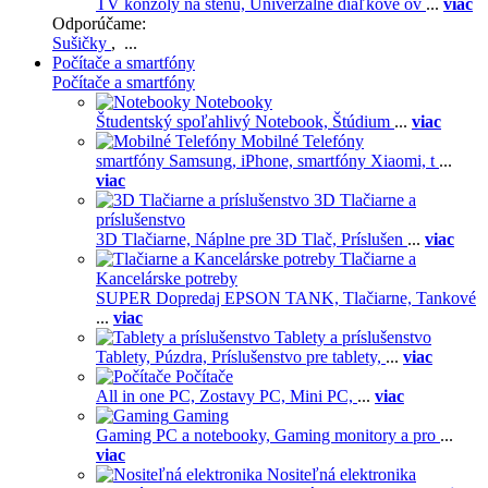
TV konzoly na stenu,
Univerzálne diaľkové ov
...
viac
Odporúčame:
Sušičky
, ...
Počítače a smartfóny
Počítače a smartfóny
Notebooky
Študentský spoľahlivý Notebook,
Štúdium
...
viac
Mobilné Telefóny
smartfóny Samsung,
iPhone,
smartfóny Xiaomi,
t
...
viac
3D Tlačiarne a
príslušenstvo
3D Tlačiarne,
Náplne pre 3D Tlač,
Príslušen
...
viac
Tlačiarne a
Kancelárske potreby
SUPER Dopredaj EPSON TANK,
Tlačiarne,
Tankové
...
viac
Tablety a príslušenstvo
Tablety,
Púzdra,
Príslušenstvo pre tablety,
...
viac
Počítače
All in one PC,
Zostavy PC,
Mini PC,
...
viac
Gaming
Gaming PC a notebooky,
Gaming monitory a pro
...
viac
Nositeľná elektronika