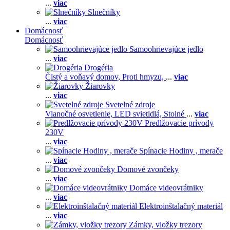
...
viac
Slnečníky
...
viac
Domácnosť
Domácnosť
Samoohrievajúce jedlo
...
viac
Drogéria
Čistý a voňavý domov,
Proti hmyzu,
...
viac
Žiarovky
...
viac
Svetelné zdroje
Vianočné osvetlenie,
LED svietidlá,
Stolné
...
viac
Predlžovacie prívody
230V
...
viac
Spínacie Hodiny , merače
...
viac
Domové zvončeky
...
viac
Domáce videovrátniky
...
viac
Elektroinštalačný materiál
...
viac
Zámky, vložky trezory