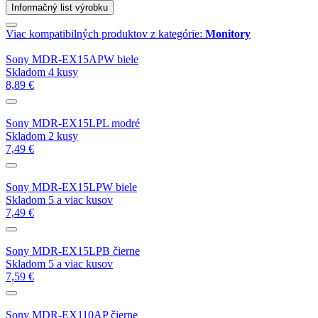
Informačný list výrobku
Viac kompatibilných produktov z kategórie:
Monitory
Sony MDR-EX15APW biele
Skladom 4 kusy
8,89 €
Sony MDR-EX15LPL modré
Skladom 2 kusy
7,49 €
Sony MDR-EX15LPW biele
Skladom 5 a viac kusov
7,49 €
Sony MDR-EX15LPB čierne
Skladom 5 a viac kusov
7,59 €
Sony MDR-EX110AP čierne