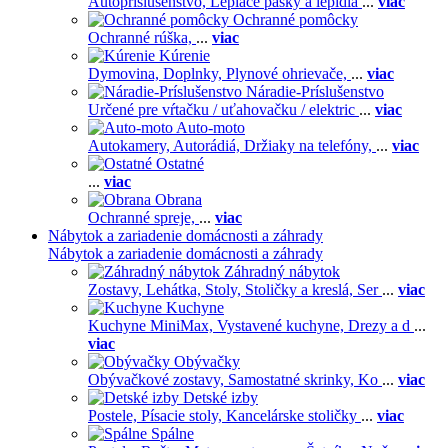
Autopríslušenstvo,
Lepiace pásky a lepidlá
...
viac
Ochranné pomôcky
Ochranné rúška,
...
viac
Kúrenie
Dymovina,
Doplnky,
Plynové ohrievače,
...
viac
Náradie-Príslušenstvo
Určené pre vŕtačku / uťahovačku / elektric
...
viac
Auto-moto
Autokamery,
Autorádiá,
Držiaky na telefóny,
...
viac
Ostatné
...
viac
Obrana
Ochranné spreje,
...
viac
Nábytok a zariadenie domácnosti a záhrady
Nábytok a zariadenie domácnosti a záhrady
Záhradný nábytok
Zostavy,
Lehátka,
Stoly,
Stoličky a kreslá,
Ser
...
viac
Kuchyne
Kuchyne MiniMax,
Vystavené kuchyne,
Drezy a d
...
viac
Obývačky
Obývačkové zostavy,
Samostatné skrinky,
Ko
...
viac
Detské izby
Postele,
Písacie stoly,
Kancelárske stoličky
...
viac
Spálne