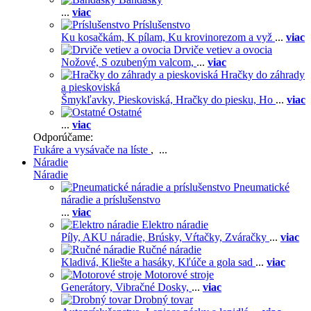
...
viac
Príslušenstvo
Ku kosačkám,
K pílam,
Ku krovinorezom a vyž
...
viac
Drviče vetiev a ovocia
Nožové,
S ozubeným valcom,
...
viac
Hračky do záhrady
a pieskoviská
Šmykľavky,
Pieskoviská,
Hračky do piesku,
Ho
...
viac
Ostatné
...
viac
Odporúčame:
Fukáre a vysávače na líste
, ...
Náradie
Náradie
Pneumatické
náradie a príslušenstvo
...
viac
Elektro náradie
Píly,
AKU náradie,
Brúsky,
Vŕtačky,
Zváračky
...
viac
Ručné náradie
Kladivá,
Kliešte a hasáky,
Kľúče a gola sad
...
viac
Motorové stroje
Generátory,
Vibračné Dosky,
...
viac
Drobný tovar