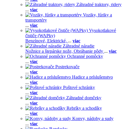
Záhradné traktory, ridery
...
viac
Voziky, fúriky a
transportéry
...
viac
Vysokotlakové
čističe (WAPky)
Benzínové,
Elektrické,
...
viac
Záhradné náradie
Nožnice a štepárske nože,
Obrábanie pôdy
...
viac
Ochranné pomôcky
...
viac
Postrekovače
...
viac
Hadice a príslušenstvo
...
viac
Poštové schránky
...
viac
Záhradné domčeky
...
viac
Rebríky a schodíky
...
viac
Konvy, nádoby a sudy
...
viac
Bandasky