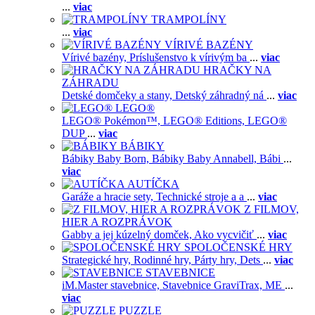
...
viac
TRAMPOLÍNY
...
viac
VÍRIVÉ BAZÉNY
Vírivé bazény,
Príslušenstvo k vírivým ba
...
viac
HRAČKY NA
ZÁHRADU
Detské domčeky a stany,
Detský záhradný ná
...
viac
LEGO®
LEGO® Pokémon™,
LEGO® Editions,
LEGO®
DUP
...
viac
BÁBIKY
Bábiky Baby Born,
Bábiky Baby Annabell,
Bábi
...
viac
AUTÍČKA
Garáže a hracie sety,
Technické stroje a a
...
viac
Z FILMOV,
HIER A ROZPRÁVOK
Gabby a jej kúzelný domček,
Ako vycvičiť
...
viac
SPOLOČENSKÉ HRY
Strategické hry,
Rodinné hry,
Párty hry,
Dets
...
viac
STAVEBNICE
iM.Master stavebnice,
Stavebnice GraviTrax,
ME
...
viac
PUZZLE