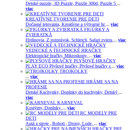
Detské puzzle,
3D Puzzle,
Puzzle 300d,
Puzzle 5
...
viac
KREATÍVNE TVORENIE PRE DETI
Dočasné tetovania,
Kreatívne a výtvarné hr
...
viac
FIGÚRKY A
ZVIERATKÁ
Hrdinovia,
Z rozprávok,
Schleich,
Safari zviera
...
viac
VEDECKÉ A TECHNICKÉ HRAČKY
Elektronické hračky,
Mikroskopy,
...
viac
PLYŠOVÉ HRAČKY
PLAY ECO Plyšové hračky,
Plyšové hračky s
...
viac
TROJKOLKY
...
viac
HRÁME SA NA
PROFESIE
Detské Kuchynky,
Doplnky do kuchynky,
Detský
...
viac
KARNEVAL
Kostýmy,
Doplnky,
...
viac
RC MODELY PRE
DETI
Autá a stroje ,
Roboti ,
Drony,
Lode,
...
viac
HRAČKY PRE