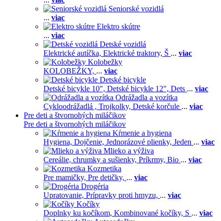
Seniorské vozidlá
...
viac
Elektro skútre
...
viac
Detské vozidlá
Elektrické autíčka,
Elektrické traktory,
Š
...
viac
Kolobežky
KOLOBEŽKY,
...
viac
Detské bicykle
Detské bicykle 10",
Detské bicykle 12",
Dets
...
viac
Odrážadla a vozítka
Cykloodrážadlá ,
Trojkolky,
Detské korčule
...
viac
Pre deti a štvornohých miláčikov
Pre deti a štvornohých miláčikov
Kŕmenie a hygiena
Hygiena,
Dojčenie,
Jednorázové plienky,
Jeden
...
viac
Mlieko a výživa
Cereálie, chrumky a sušienky,
Príkrmy,
Bio
...
viac
Kozmetika
Pre mamičky,
Pre detičky,
...
viac
Drogéria
Upratovanie,
Prípravky proti hmyzu,
...
viac
Kočíky
Doplnky ku kočíkom,
Kombinované kočíky,
S
...
viac