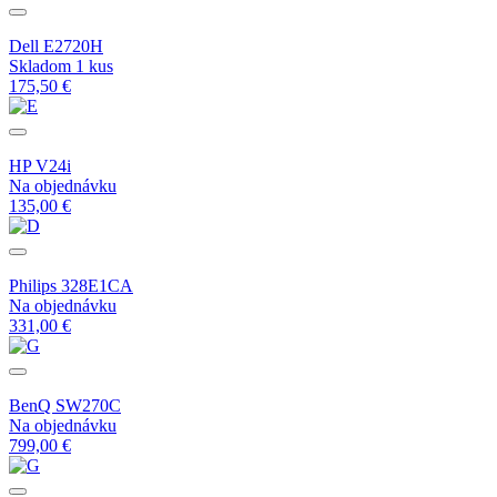
Dell E2720H
Skladom 1 kus
175,50 €
HP V24i
Na objednávku
135,00 €
Philips 328E1CA
Na objednávku
331,00 €
BenQ SW270C
Na objednávku
799,00 €