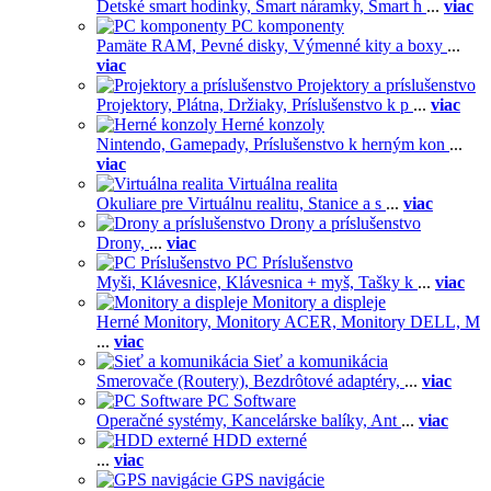
Detské smart hodinky,
Smart náramky,
Smart h
...
viac
PC komponenty
Pamäte RAM,
Pevné disky,
Výmenné kity a boxy
...
viac
Projektory a príslušenstvo
Projektory,
Plátna,
Držiaky,
Príslušenstvo k p
...
viac
Herné konzoly
Nintendo,
Gamepady,
Príslušenstvo k herným kon
...
viac
Virtuálna realita
Okuliare pre Virtuálnu realitu,
Stanice a s
...
viac
Drony a príslušenstvo
Drony,
...
viac
PC Príslušenstvo
Myši,
Klávesnice,
Klávesnica + myš,
Tašky k
...
viac
Monitory a displeje
Herné Monitory,
Monitory ACER,
Monitory DELL,
M
...
viac
Sieť a komunikácia
Smerovače (Routery),
Bezdrôtové adaptéry,
...
viac
PC Software
Operačné systémy,
Kancelárske balíky,
Ant
...
viac
HDD externé
...
viac
GPS navigácie