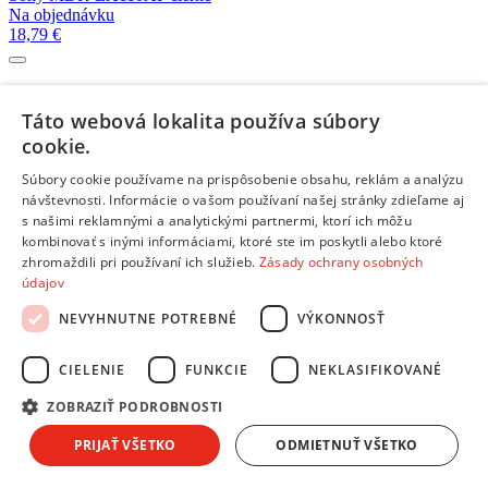
Na objednávku
18,79 €
JBL T110 čierne
Skladom 5 a viac kusov
Táto webová lokalita používa súbory
12,90 €
cookie.
Súbory cookie používame na prispôsobenie obsahu, reklám a analýzu
JBL T110 modré
návštevnosti. Informácie o vašom používaní našej stránky zdieľame aj
Skladom 3 kusy
s našimi reklamnými a analytickými partnermi, ktorí ich môžu
12,90 €
kombinovať s inými informáciami, ktoré ste im poskytli alebo ktoré
zhromaždili pri používaní ich služieb.
Zásady ochrany osobných
údajov
JBL T110 biele
Skladom 4 kusy
NEVYHNUTNE POTREBNÉ
VÝKONNOSŤ
12,90 €
CIELENIE
FUNKCIE
NEKLASIFIKOVANÉ
JBL T290 Silver
ZOBRAZIŤ PODROBNOSTI
Na objednávku
29,90 €
PRIJAŤ VŠETKO
ODMIETNUŤ VŠETKO
Viac kompatibilných produktov z kategórie:
Slúchadlá