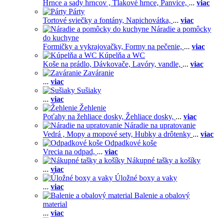
Hrnce a sady hrncov ,
Tlakové hrnce,
Panvice,
...
viac
Párty
Tortové sviečky a fontány,
Napichovátka,
...
viac
Náradie a pomôcky
do kuchyne
Formičky a vykrajovačky,
Formy na pečenie,
...
viac
Kúpelňa a WC
Koše na prádlo,
Dávkovače,
Lavóry, vandle,
...
viac
Zaváranie
...
viac
Sušiaky
...
viac
Žehlenie
Poťahy na žehliace dosky,
Žehliace dosky,
...
viac
Náradie na upratovanie
Vedrá ,
Mopy a mopové sety,
Hubky a drôtenky
...
viac
Odpadkové koše
Vrecia na odpad,
...
viac
Nákupné tašky a košíky
...
viac
Úložné boxy a vaky
...
viac
Balenie a obalový
material
...
viac