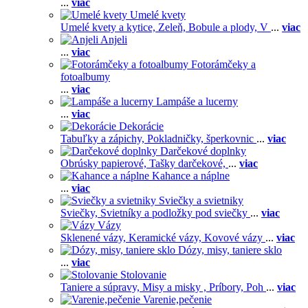
...
viac
Umelé kvety
Umelé kvety a kytice,
Zeleň,
Bobule a plody,
V
...
viac
Anjeli
...
viac
Fotorámčeky a
fotoalbumy
...
viac
Lampáše a lucerny
...
viac
Dekorácie
Tabuľky a zápichy,
Pokladničky, šperkovnic
...
viac
Darčekové doplnky
Obrúsky papierové,
Tašky darčekové,
...
viac
Kahance a náplne
...
viac
Sviečky a svietniky
Sviečky,
Svietníky a podložky pod sviečky
...
viac
Vázy
Sklenené vázy,
Keramické vázy,
Kovové vázy
...
viac
Dózy, misy, taniere sklo
...
viac
Stolovanie
Taniere a súpravy,
Misy a misky ,
Príbory,
Poh
...
viac
Varenie,pečenie