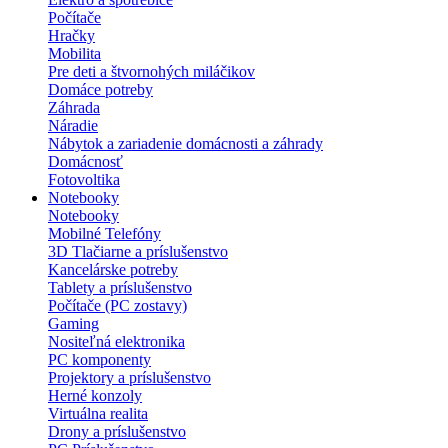
Počítače
Hračky
Mobilita
Pre deti a štvornohých miláčikov
Domáce potreby
Záhrada
Náradie
Nábytok a zariadenie domácnosti a záhrady
Domácnosť
Fotovoltika
Notebooky
Notebooky
Mobilné Telefóny
3D Tlačiarne a príslušenstvo
Kancelárske potreby
Tablety a príslušenstvo
Počítače (PC zostavy)
Gaming
Nositeľná elektronika
PC komponenty
Projektory a príslušenstvo
Herné konzoly
Virtuálna realita
Drony a príslušenstvo