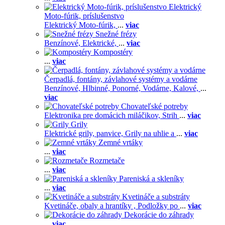
Elektrický
Moto-fúrik, príslušenstvo
Elektrický Moto-fúrik,
...
viac
Snežné frézy
Benzínové,
Elektrické,
...
viac
Kompostéry
...
viac
Čerpadlá, fontány, závlahové systémy a vodárne
Benzínové,
Hlbinné,
Ponorné,
Vodárne,
Kalové,
...
viac
Chovateľské potreby
Elektronika pre domácich miláčikov,
Strih
...
viac
Grily
Elektrické grily, panvice,
Grily na uhlie a
...
viac
Zemné vrtáky
...
viac
Rozmetače
...
viac
Pareniská a skleníky
...
viac
Kvetináče a substráty
Kvetináče, obaly a hrantíky ,
Podložky po
...
viac
Dekorácie do záhrady
...
viac