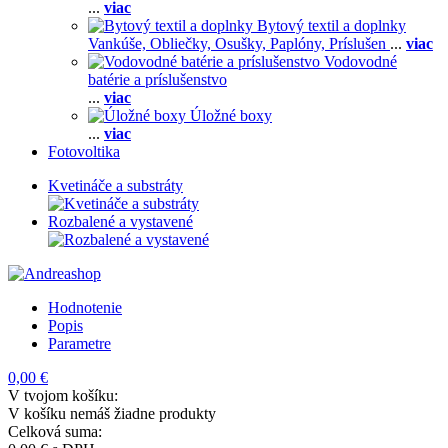
...
viac
Bytový textil a doplnky
Vankúše,
Obliečky,
Osušky,
Paplóny,
Príslušen
...
viac
Vodovodné
batérie a príslušenstvo
...
viac
Úložné boxy
...
viac
Fotovoltika
Kvetináče a substráty
Rozbalené a vystavené
Hodnotenie
Popis
Parametre
0,00 €
V tvojom košíku:
V košíku nemáš žiadne produkty
Celková suma: