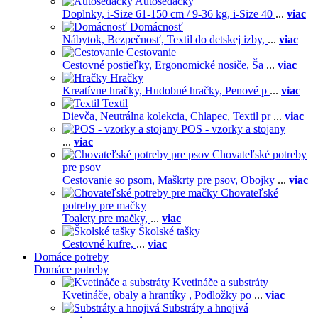
Autosedačky
Doplnky,
i-Size 61-150 cm / 9-36 kg,
i-Size 40
...
viac
Domácnosť
Nábytok,
Bezpečnosť,
Textil do detskej izby,
...
viac
Cestovanie
Cestovné postieľky,
Ergonomické nosiče,
Ša
...
viac
Hračky
Kreatívne hračky,
Hudobné hračky,
Penové p
...
viac
Textil
Dievča,
Neutrálna kolekcia,
Chlapec,
Textil pr
...
viac
POS - vzorky a stojany
...
viac
Chovateľské potreby
pre psov
Cestovanie so psom,
Maškrty pre psov,
Obojky
...
viac
Chovateľské
potreby pre mačky
Toalety pre mačky,
...
viac
Školské tašky
Cestovné kufre,
...
viac
Domáce potreby
Domáce potreby
Kvetináče a substráty
Kvetináče, obaly a hrantíky ,
Podložky po
...
viac
Substráty a hnojivá