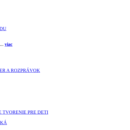
ADU
...
viac
HIER A ROZPRÁVOK
 TVORENIE PRE DETI
TKÁ