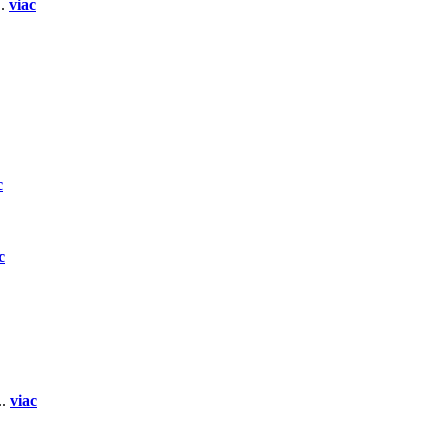
..
viac
c
c
..
viac