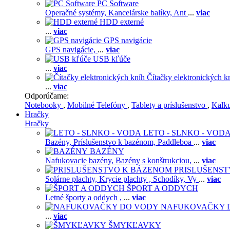
PC Software
Operačné systémy,
Kancelárske balíky,
Ant
...
viac
HDD externé
...
viac
GPS navigácie
GPS navigácie,
...
viac
USB kľúče
...
viac
Čítačky elektronických k
...
viac
Odporúčame:
Notebooky
,
Mobilné Telefóny
,
Tablety a príslušenstvo
,
Kalk
Hračky
Hračky
LETO - SLNKO - VOD
Bazény,
Príslušenstvo k bazénom,
Paddleboa
...
viac
BAZÉNY
Nafukovacie bazény,
Bazény s konštrukciou,
...
viac
PRISLUŠENS
Solárne plachty,
Krycie plachty ,
Schodíky,
Vy
...
viac
ŠPORT A ODDYCH
Letné športy a oddych ,
...
viac
NAFUKOVAČKY 
...
viac
ŠMYKĽAVKY