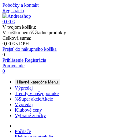
Pobočky a kontakt
Registrácia
0,00 €
V tvojom košíku:
V košíku nemáš žiadne produkty
Celková suma:
0,00 €
s DPH
Prejsť do nákupného košíka
0
Prihlásenie
Registrácia
Porovnanie
0
Hlavné kategórie
Menu
Výpredaj
Trendy v našej ponuke
%
Super akcie
Akcie
Výpredaj
Klubové ceny
Vybrané značky
Počítače
Elektro a spotrebiče