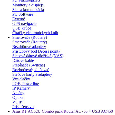
PC Príslušenstvo
Monitory a displeje
Sieť a komunikácia
PC Software
Externé
GPS navigácie
USB kľúče
Čítačky elektronických kníh
Smerovače (Routery)
Smerovače (Routery)
Bezdrôtové adaptéry
Pristupovy bod (Acess point)
Sieťové dátové úložiská (NAS)
Dátové káble
Prepínače (Switche)
Rozbočovač, zlučovač
Sieťové karty a adaptéry
Vysielačky
POE, Powerline
IP Kamery
Antény
Optika
VOIP
Príslušenstvo
Asus RT-AC52U Combo pack Router AC750 + USB AC450