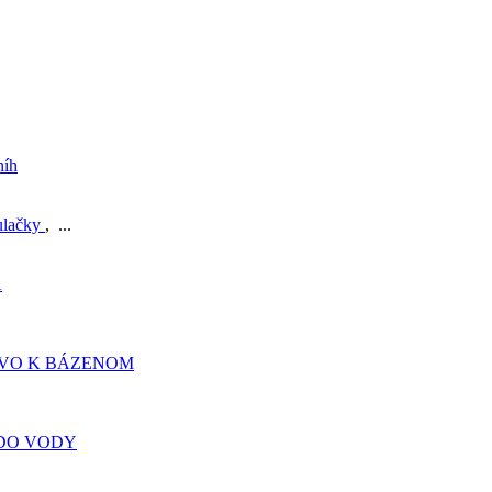
níh
ulačky
, ...
A
TVO K BÁZENOM
DO VODY