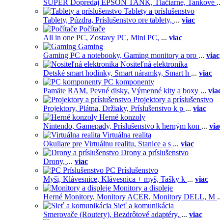
SUPER Dopredaj EPSON TANK,
Tlačiarne,
Tankové
.
Tablety a príslušenstvo
Tablety,
Púzdra,
Príslušenstvo pre tablety,
...
viac
Počítače
All in one PC,
Zostavy PC,
Mini PC,
...
viac
Gaming
Gaming PC a notebooky,
Gaming monitory a pro
...
viac
Nositeľná elektronika
Detské smart hodinky,
Smart náramky,
Smart h
...
viac
PC komponenty
Pamäte RAM,
Pevné disky,
Výmenné kity a boxy
...
via
Projektory a príslušenstvo
Projektory,
Plátna,
Držiaky,
Príslušenstvo k p
...
viac
Herné konzoly
Nintendo,
Gamepady,
Príslušenstvo k herným kon
...
via
Virtuálna realita
Okuliare pre Virtuálnu realitu,
Stanice a s
...
viac
Drony a príslušenstvo
Drony,
...
viac
PC Príslušenstvo
Myši,
Klávesnice,
Klávesnica + myš,
Tašky k
...
viac
Monitory a displeje
Herné Monitory,
Monitory ACER,
Monitory DELL,
M
.
Sieť a komunikácia
Smerovače (Routery),
Bezdrôtové adaptéry,
...
viac