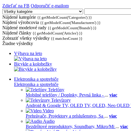
Zdieľať na FB
Odporučiť e-mailom
Nájdené kategórie
{{ getModelCount('Categories') }}
Nájdení výrobcovia
{{ getModelCount('Manufacturers') }}
Nájdené modelové rady
{{ getModelCount('Brands') }}
Nájdené články
{{ getModelCount('Articles') }}
Zobraziť všetky výsledky
{{ matchesCount }}
Žiadne výsledky
Výbava na leto
Bicykle a kolobežky
Elektronika a spotrebiče
Elektronika a spotrebiče
Telefóny
Mobilné telefóny / Doplnky,
Pevná linka -
...
viac
Televízory
Android & Google TV,
OLED TV,
QLED, Neo QLED
Video
Prehrávače,
Projektory a príslušenstvo,
Sa
...
viac
Audio
Bezdrôtové reproduktory,
Soundbary,
Mikro/Mi
...
viac