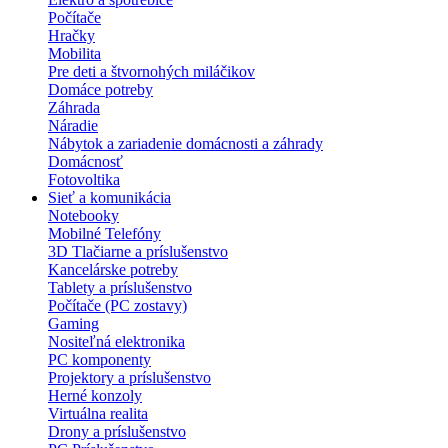
Počítače
Hračky
Mobilita
Pre deti a štvornohých miláčikov
Domáce potreby
Záhrada
Náradie
Nábytok a zariadenie domácnosti a záhrady
Domácnosť
Fotovoltika
Sieť a komunikácia
Notebooky
Mobilné Telefóny
3D Tlačiarne a príslušenstvo
Kancelárske potreby
Tablety a príslušenstvo
Počítače (PC zostavy)
Gaming
Nositeľná elektronika
PC komponenty
Projektory a príslušenstvo
Herné konzoly
Virtuálna realita
Drony a príslušenstvo