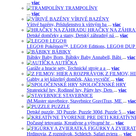
...
viac
TRAMPOLÍNY
...
viac
VÍRIVÉ BAZÉNY
Vírivé bazény,
Príslušenstvo k vírivým ba
...
viac
HRAČKY NA ZÁHR
Detské domčeky a stany,
Detský záhradný ná
...
viac
LEGO®
LEGO® Pokémon™,
LEGO® Editions,
LEGO® DUP
BÁBIKY
Bábiky Baby Born,
Bábiky Baby Annabell,
Bábi
...
viac
AUTÍČKA
Garáže a hracie sety,
Technické stroje a a
...
viac
Z FILMOV, 
Gabby a jej kúzelný domček,
Ako vycvičiť
...
viac
SPOLOČENSKÉ HRY
Strategické hry,
Rodinné hry,
Párty hry,
Dets
...
viac
STAVEBNICE
iM.Master stavebnice,
Stavebnice GraviTrax,
ME
...
viac
PUZZLE
Detské puzzle,
3D Puzzle,
Puzzle 300d,
Puzzle 5
...
viac
KREATÍVNE
Dočasné tetovania,
Kreatívne a výtvarné hr
...
viac
FIGÚRKY A ZVIERA
Hrdinovia,
Z rozprávok,
Schleich,
Safari zviera
...
viac