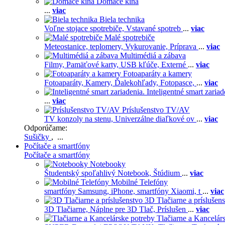
Domáce kiná
...
viac
Biela technika
Voľne stojace spotrebiče,
Vstavané spotreb
...
viac
Malé spotrebiče
Meteostanice, teplomery,
Vykurovanie,
Príprava
...
viac
Multimédiá a zábava
Filmy,
Pamäťové karty,
USB kľúče,
Externé
...
viac
Fotoaparáty a kamery
Fotoaparáty,
Kamery,
Ďalekohľady,
Fotopasce,
...
viac
Inteligentné smart zariad
...
viac
Príslušenstvo TV/AV
TV konzoly na stenu,
Univerzálne diaľkové ov
...
viac
Odporúčame:
Sušičky
, ...
Počítače a smartfóny
Počítače a smartfóny
Notebooky
Študentský spoľahlivý Notebook,
Štúdium
...
viac
Mobilné Telefóny
smartfóny Samsung,
iPhone,
smartfóny Xiaomi,
t
...
viac
3D Tlačiarne a príslušen
3D Tlačiarne,
Náplne pre 3D Tlač,
Príslušen
...
viac
Tlačiarne a Kancelár