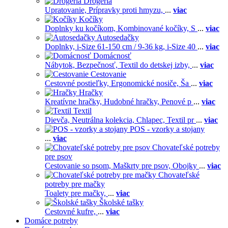
Drogéria
Upratovanie,
Prípravky proti hmyzu,
...
viac
Kočíky
Doplnky ku kočíkom,
Kombinované kočíky,
S
...
viac
Autosedačky
Doplnky,
i-Size 61-150 cm / 9-36 kg,
i-Size 40
...
viac
Domácnosť
Nábytok,
Bezpečnosť,
Textil do detskej izby,
...
viac
Cestovanie
Cestovné postieľky,
Ergonomické nosiče,
Ša
...
viac
Hračky
Kreatívne hračky,
Hudobné hračky,
Penové p
...
viac
Textil
Dievča,
Neutrálna kolekcia,
Chlapec,
Textil pr
...
viac
POS - vzorky a stojany
...
viac
Chovateľské potreby
pre psov
Cestovanie so psom,
Maškrty pre psov,
Obojky
...
viac
Chovateľské
potreby pre mačky
Toalety pre mačky,
...
viac
Školské tašky
Cestovné kufre,
...
viac
Domáce potreby