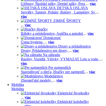
Glóbusy,
Školské tašky,
Detské tašky,
Pera
...
viac
DETSKÁ OSLAVA
Servítky,
Taniere,
Poháre,
Balóny ,
Lampióny,
Sv
...
viac
ZIMNÉ ŠPORTY
...
viac
Hračky
Bábiky a príslušenstvo,
Autíčka a autodrá
...
viac
Domácnosť
Ústna hygiena,
...
viac
Drony a príslušenstvo
Drony,
Príslušenstvo pre drony,
...
viac
Na záhradu
Bazény,
Vozidlá,
Vírivky,
VYMAZAT Leto a voda,
...
viac
Pre najmenších
Starostlivosť o dieťa,
Hračky pre najmenší
...
viac
Modelárstvo
Zberateľské modely,
...
viac
Mobilita
Mobilita
Elektrické štvorkolky
...
viac
Elektrické kolobežky
...
viac