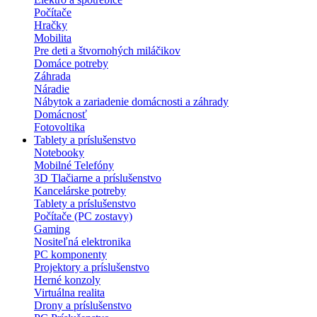
Počítače
Hračky
Mobilita
Pre deti a štvornohých miláčikov
Domáce potreby
Záhrada
Náradie
Nábytok a zariadenie domácnosti a záhrady
Domácnosť
Fotovoltika
Tablety a príslušenstvo
Notebooky
Mobilné Telefóny
3D Tlačiarne a príslušenstvo
Kancelárske potreby
Tablety a príslušenstvo
Počítače (PC zostavy)
Gaming
Nositeľná elektronika
PC komponenty
Projektory a príslušenstvo
Herné konzoly
Virtuálna realita
Drony a príslušenstvo