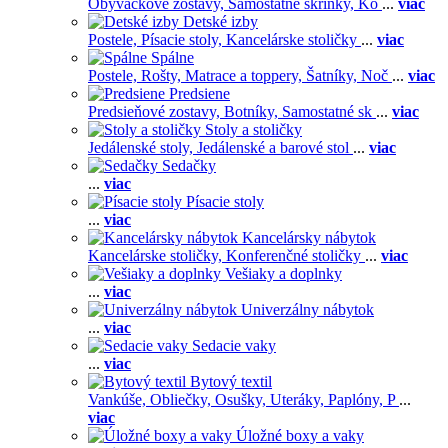
Obývačkové zostavy,
Samostatné skrinky,
Ko
...
viac
Detské izby
Postele,
Písacie stoly,
Kancelárske stoličky
...
viac
Spálne
Postele,
Rošty,
Matrace a toppery,
Šatníky,
Noč
...
viac
Predsiene
Predsieňové zostavy,
Botníky,
Samostatné sk
...
viac
Stoly a stoličky
Jedálenské stoly,
Jedálenské a barové stol
...
viac
Sedačky
...
viac
Písacie stoly
...
viac
Kancelársky nábytok
Kancelárske stoličky,
Konferenčné stoličky
...
viac
Vešiaky a doplnky
...
viac
Univerzálny nábytok
...
viac
Sedacie vaky
...
viac
Bytový textil
Vankúše,
Obliečky,
Osušky,
Uteráky,
Paplóny,
P
...
viac
Úložné boxy a vaky