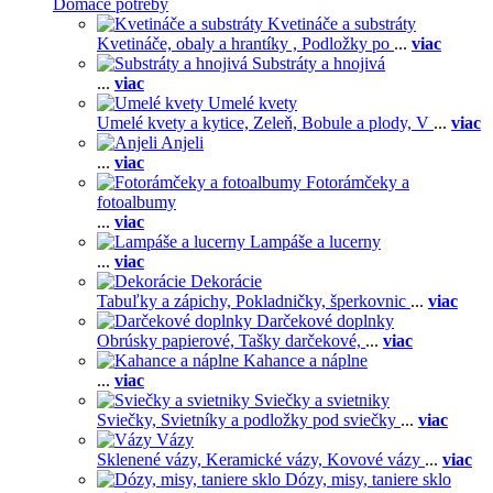
Domáce potreby
Kvetináče a substráty
Kvetináče, obaly a hrantíky ,
Podložky po
...
viac
Substráty a hnojivá
...
viac
Umelé kvety
Umelé kvety a kytice,
Zeleň,
Bobule a plody,
V
...
viac
Anjeli
...
viac
Fotorámčeky a
fotoalbumy
...
viac
Lampáše a lucerny
...
viac
Dekorácie
Tabuľky a zápichy,
Pokladničky, šperkovnic
...
viac
Darčekové doplnky
Obrúsky papierové,
Tašky darčekové,
...
viac
Kahance a náplne
...
viac
Sviečky a svietniky
Sviečky,
Svietníky a podložky pod sviečky
...
viac
Vázy
Sklenené vázy,
Keramické vázy,
Kovové vázy
...
viac
Dózy, misy, taniere sklo