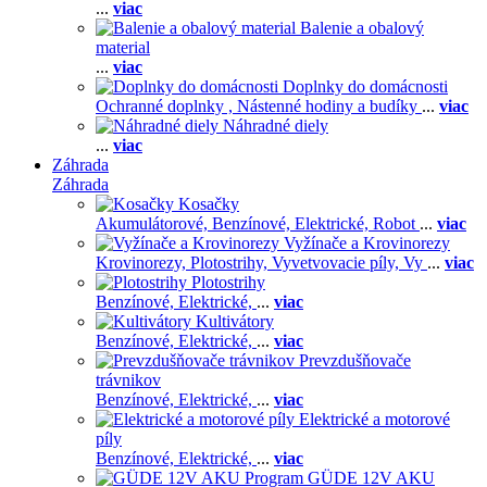
...
viac
Balenie a obalový
material
...
viac
Doplnky do domácnosti
Ochranné doplnky ,
Nástenné hodiny a budíky
...
viac
Náhradné diely
...
viac
Záhrada
Záhrada
Kosačky
Akumulátorové,
Benzínové,
Elektrické,
Robot
...
viac
Vyžínače a Krovinorezy
Krovinorezy,
Plotostrihy,
Vyvetvovacie píly,
Vy
...
viac
Plotostrihy
Benzínové,
Elektrické,
...
viac
Kultivátory
Benzínové,
Elektrické,
...
viac
Prevzdušňovače
trávnikov
Benzínové,
Elektrické,
...
viac
Elektrické a motorové
píly
Benzínové,
Elektrické,
...
viac
GÜDE 12V AKU