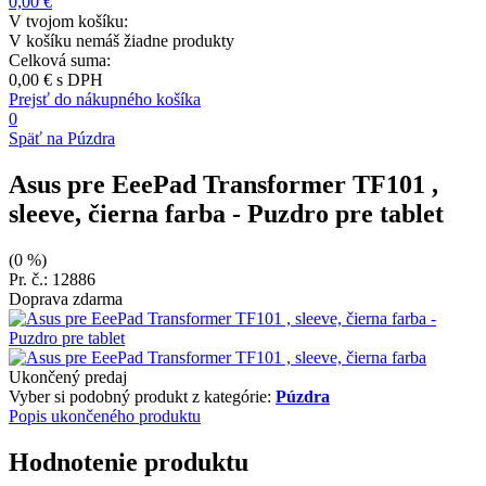
0,00 €
V tvojom košíku:
V košíku nemáš žiadne produkty
Celková suma:
0,00 €
s DPH
Prejsť do nákupného košíka
0
Späť na Púzdra
Asus pre EeePad Transformer TF101 ,
sleeve, čierna farba
- Puzdro pre tablet
(0 %)
Pr. č.: 12886
Doprava zdarma
Ukončený predaj
Vyber si podobný produkt z kategórie:
Púzdra
Popis ukončeného produktu
Hodnotenie produktu