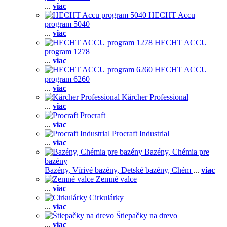
...
viac
HECHT Accu
program 5040
...
viac
HECHT ACCU
program 1278
...
viac
HECHT ACCU
program 6260
...
viac
Kärcher Professional
...
viac
Procraft
...
viac
Procraft Industrial
...
viac
Bazény, Chémia pre
bazény
Bazény,
Vírivé bazény,
Detské bazény,
Chém
...
viac
Zemné valce
...
viac
Cirkulárky
...
viac
Štiepačky na drevo
...
viac