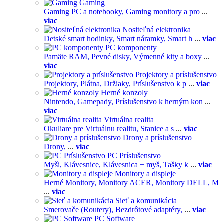
Gaming
Gaming PC a notebooky,
Gaming monitory a pro
...
viac
Nositeľná elektronika
Detské smart hodinky,
Smart náramky,
Smart h
...
viac
PC komponenty
Pamäte RAM,
Pevné disky,
Výmenné kity a boxy
...
viac
Projektory a príslušenstvo
Projektory,
Plátna,
Držiaky,
Príslušenstvo k p
...
viac
Herné konzoly
Nintendo,
Gamepady,
Príslušenstvo k herným kon
...
viac
Virtuálna realita
Okuliare pre Virtuálnu realitu,
Stanice a s
...
viac
Drony a príslušenstvo
Drony,
...
viac
PC Príslušenstvo
Myši,
Klávesnice,
Klávesnica + myš,
Tašky k
...
viac
Monitory a displeje
Herné Monitory,
Monitory ACER,
Monitory DELL,
M
...
viac
Sieť a komunikácia
Smerovače (Routery),
Bezdrôtové adaptéry,
...
viac
PC Software