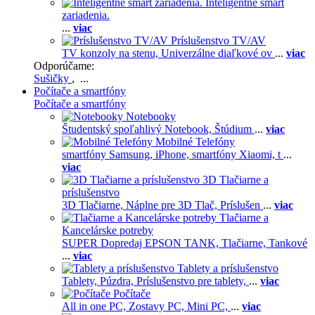
Inteligentné smart
zariadenia.
...
viac
Príslušenstvo TV/AV
TV konzoly na stenu,
Univerzálne diaľkové ov
...
viac
Odporúčame:
Sušičky
, ...
Počítače a smartfóny
Počítače a smartfóny
Notebooky
Študentský spoľahlivý Notebook,
Štúdium
...
viac
Mobilné Telefóny
smartfóny Samsung,
iPhone,
smartfóny Xiaomi,
t
...
viac
3D Tlačiarne a
príslušenstvo
3D Tlačiarne,
Náplne pre 3D Tlač,
Príslušen
...
viac
Tlačiarne a
Kancelárske potreby
SUPER Dopredaj EPSON TANK,
Tlačiarne,
Tankové
...
viac
Tablety a príslušenstvo
Tablety,
Púzdra,
Príslušenstvo pre tablety,
...
viac
Počítače
All in one PC,
Zostavy PC,
Mini PC,
...
viac