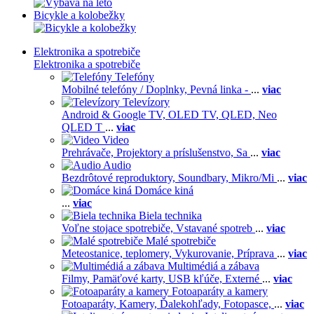
Bicykle a kolobežky
Elektronika a spotrebiče
Elektronika a spotrebiče
Telefóny
Mobilné telefóny / Doplnky,
Pevná linka -
...
viac
Televízory
Android & Google TV,
OLED TV,
QLED, Neo
QLED T
...
viac
Video
Prehrávače,
Projektory a príslušenstvo,
Sa
...
viac
Audio
Bezdrôtové reproduktory,
Soundbary,
Mikro/Mi
...
viac
Domáce kiná
...
viac
Biela technika
Voľne stojace spotrebiče,
Vstavané spotreb
...
viac
Malé spotrebiče
Meteostanice, teplomery,
Vykurovanie,
Príprava
...
viac
Multimédiá a zábava
Filmy,
Pamäťové karty,
USB kľúče,
Externé
...
viac
Fotoaparáty a kamery
Fotoaparáty,
Kamery,
Ďalekohľady,
Fotopasce,
...
viac