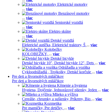
Elektrické motorky
...
viac
Benzínové motorky
...
viac
Seniorské vozidlá
...
viac
Elektro skútre
...
viac
Detské vozidlá
Elektrické autíčka,
Elektrické traktory,
Š
...
viac
Kolobežky
KOLOBEŽKY,
...
viac
Detské bicykle
Detské bicykle 10",
Detské bicykle 12",
Dets
...
viac
Odrážadla a vozítka
Cykloodrážadlá ,
Trojkolky,
Detské korčule
...
viac
Pre deti a štvornohých miláčikov
Pre deti a štvornohých miláčikov
Kŕmenie a hygiena
Hygiena,
Dojčenie,
Jednorázové plienky,
Jeden
...
viac
Mlieko a výživa
Cereálie, chrumky a sušienky,
Príkrmy,
Bio
...
viac
Kozmetika
Pre mamičky,
Pre detičky,
...
viac