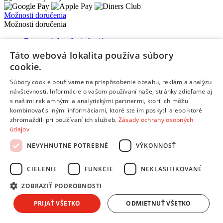
Možnosti doručenia
Možnosti doručenia
Expresné doručenie kuriérom
Vynáška a odvoz starého spotrebiča
Táto webová lokalita používa súbory
Packeta - výdajné miesta a Z-BOXy
cookie.
Doručenie do Česka
Súbory cookie používame na prispôsobenie obsahu, reklám a analýzu
návštevnosti. Informácie o vašom používaní našej stránky zdieľame aj
s našimi reklamnými a analytickými partnermi, ktorí ich môžu
kombinovať s inými informáciami, ktoré ste im poskytli alebo ktoré
zhromaždili pri používaní ich služieb.
Zásady ochrany osobných
Copyright © 2026 AndreaShop.sk.
Tvorba webu od
údajov
RIESENIA.com
Táto stránka je chránená pomocou reCAPTCHA a uplatňujú sa
NEVYHNUTNE POTREBNÉ
VÝKONNOSŤ
Pravidlá ochrany osobných údajov
spoločnosti Google a ich
Zmluvné podmienky
.
CIELENIE
FUNKCIE
NEKLASIFIKOVANÉ
Hups! Niečo sa pokazilo. Obnov stránku a skús to znova, prosím.
ZOBRAZIŤ PODROBNOSTI
Obnoviť stránku
PRIJAŤ VŠETKO
ODMIETNUŤ VŠETKO
Vyber si splátky podľa seba