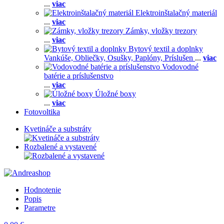
...
viac
Elektroinštalačný materiál
...
viac
Zámky, vložky trezory
...
viac
Bytový textil a doplnky
Vankúše,
Obliečky,
Osušky,
Paplóny,
Príslušen
...
viac
Vodovodné
batérie a príslušenstvo
...
viac
Úložné boxy
...
viac
Fotovoltika
Kvetináče a substráty
Rozbalené a vystavené
Hodnotenie
Popis
Parametre