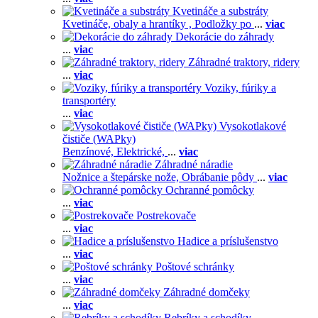
Kvetináče a substráty
Kvetináče, obaly a hrantíky ,
Podložky po
...
viac
Dekorácie do záhrady
...
viac
Záhradné traktory, ridery
...
viac
Voziky, fúriky a
transportéry
...
viac
Vysokotlakové
čističe (WAPky)
Benzínové,
Elektrické,
...
viac
Záhradné náradie
Nožnice a štepárske nože,
Obrábanie pôdy
...
viac
Ochranné pomôcky
...
viac
Postrekovače
...
viac
Hadice a príslušenstvo
...
viac
Poštové schránky
...
viac
Záhradné domčeky
...
viac
Rebríky a schodíky