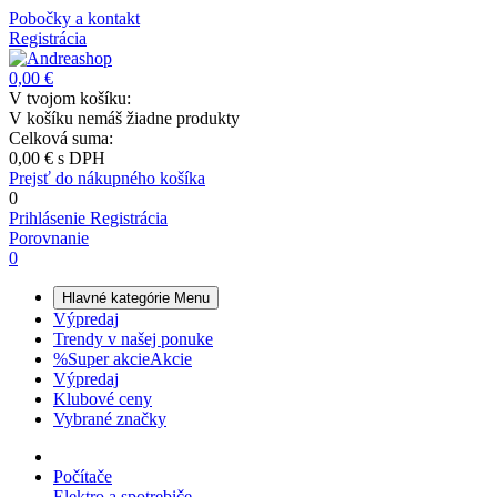
Pobočky a kontakt
Registrácia
0,00 €
V tvojom košíku:
V košíku nemáš žiadne produkty
Celková suma:
0,00 €
s DPH
Prejsť do nákupného košíka
0
Prihlásenie
Registrácia
Porovnanie
0
Hlavné kategórie
Menu
Výpredaj
Trendy v našej ponuke
%
Super akcie
Akcie
Výpredaj
Klubové ceny
Vybrané značky
Počítače
Elektro a spotrebiče