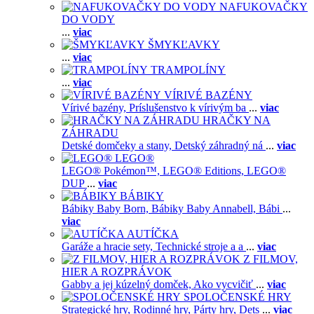
NAFUKOVAČKY
DO VODY
...
viac
ŠMYKĽAVKY
...
viac
TRAMPOLÍNY
...
viac
VÍRIVÉ BAZÉNY
Vírivé bazény,
Príslušenstvo k vírivým ba
...
viac
HRAČKY NA
ZÁHRADU
Detské domčeky a stany,
Detský záhradný ná
...
viac
LEGO®
LEGO® Pokémon™,
LEGO® Editions,
LEGO®
DUP
...
viac
BÁBIKY
Bábiky Baby Born,
Bábiky Baby Annabell,
Bábi
...
viac
AUTÍČKA
Garáže a hracie sety,
Technické stroje a a
...
viac
Z FILMOV,
HIER A ROZPRÁVOK
Gabby a jej kúzelný domček,
Ako vycvičiť
...
viac
SPOLOČENSKÉ HRY
Strategické hry,
Rodinné hry,
Párty hry,
Dets
...
viac