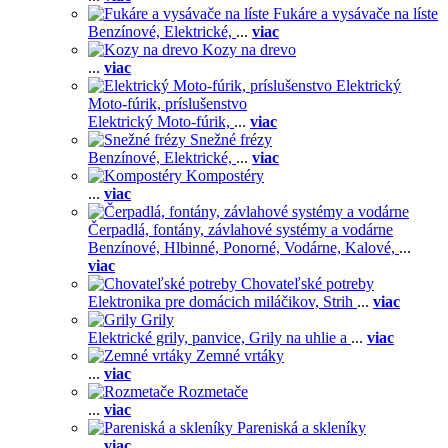
Fukáre a vysávače na líste
Benzínové,
Elektrické,
...
viac
Kozy na drevo
...
viac
Elektrický
Moto-fúrik, príslušenstvo
Elektrický Moto-fúrik,
...
viac
Snežné frézy
Benzínové,
Elektrické,
...
viac
Kompostéry
...
viac
Čerpadlá, fontány, závlahové systémy a vodárne
Benzínové,
Hlbinné,
Ponorné,
Vodárne,
Kalové,
...
viac
Chovateľské potreby
Elektronika pre domácich miláčikov,
Strih
...
viac
Grily
Elektrické grily, panvice,
Grily na uhlie a
...
viac
Zemné vrtáky
...
viac
Rozmetače
...
viac
Pareniská a skleníky
...
viac