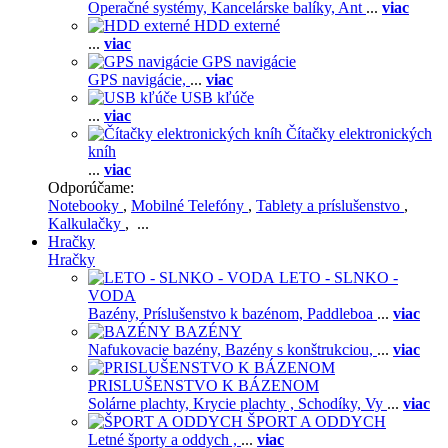
Operačné systémy,
Kancelárske balíky,
Ant
...
viac
HDD externé
...
viac
GPS navigácie
GPS navigácie,
...
viac
USB kľúče
...
viac
Čítačky elektronických
kníh
...
viac
Odporúčame:
Notebooky
,
Mobilné Telefóny
,
Tablety a príslušenstvo
,
Kalkulačky
, ...
Hračky
Hračky
LETO - SLNKO -
VODA
Bazény,
Príslušenstvo k bazénom,
Paddleboa
...
viac
BAZÉNY
Nafukovacie bazény,
Bazény s konštrukciou,
...
viac
PRISLUŠENSTVO K BÁZENOM
Solárne plachty,
Krycie plachty ,
Schodíky,
Vy
...
viac
ŠPORT A ODDYCH
Letné športy a oddych ,
...
viac