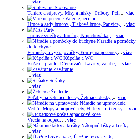
...
viac
Stolovanie
Taniere a súpravy,
Misy a misky ,
Príbory,
Poh
...
viac
Varenie,pečenie
Hrnce a sady hrncov ,
Tlakové hrnce,
Panvice,
...
viac
Párty
Tortové sviečky a fontány,
Napichovátka,
...
viac
Náradie a pomôcky
do kuchyne
Formičky a vykrajovačky,
Formy na pečenie,
...
viac
Kúpelňa a WC
Koše na prádlo,
Dávkovače,
Lavóry, vandle,
...
viac
Zaváranie
...
viac
Sušiaky
...
viac
Žehlenie
Poťahy na žehliace dosky,
Žehliace dosky,
...
viac
Náradie na upratovanie
Vedrá ,
Mopy a mopové sety,
Hubky a drôtenky
...
viac
Odpadkové koše
Vrecia na odpad,
...
viac
Nákupné tašky a košíky
...
viac
Úložné boxy a vaky