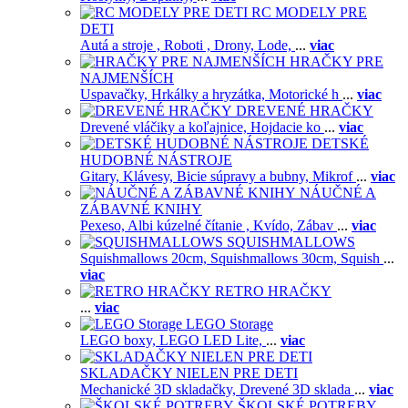
RC MODELY PRE
DETI
Autá a stroje ,
Roboti ,
Drony,
Lode,
...
viac
HRAČKY PRE
NAJMENŠÍCH
Uspavačky,
Hrkálky a hryzátka,
Motorické h
...
viac
DREVENÉ HRAČKY
Drevené vláčiky a koľajnice,
Hojdacie ko
...
viac
DETSKÉ
HUDOBNÉ NÁSTROJE
Gitary,
Klávesy,
Bicie súpravy a bubny,
Mikrof
...
viac
NÁUČNÉ A
ZÁBAVNÉ KNIHY
Pexeso,
Albi kúzelné čítanie ,
Kvído,
Zábav
...
viac
SQUISHMALLOWS
Squishmallows 20cm,
Squishmallows 30cm,
Squish
...
viac
RETRO HRAČKY
...
viac
LEGO Storage
LEGO boxy,
LEGO LED Lite,
...
viac
SKLADAČKY NIELEN PRE DETI
Mechanické 3D skladačky,
Drevené 3D sklada
...
viac
ŠKOLSKÉ POTREBY