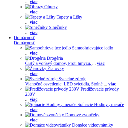
...
viac
Obrazy
...
viac
Tapety a Lišty
...
viac
Slnečníky
...
viac
Domácnosť
Domácnosť
Samoohrievajúce jedlo
...
viac
Drogéria
Čistý a voňavý domov,
Proti hmyzu,
...
viac
Žiarovky
...
viac
Svetelné zdroje
Vianočné osvetlenie,
LED svietidlá,
Stolné
...
viac
Predlžovacie prívody
230V
...
viac
Spínacie Hodiny , merače
...
viac
Domové zvončeky
...
viac
Domáce videovrátniky