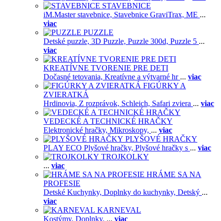
STAVEBNICE
iM.Master stavebnice,
Stavebnice GraviTrax,
ME
...
viac
PUZZLE
Detské puzzle,
3D Puzzle,
Puzzle 300d,
Puzzle 5
...
viac
KREATÍVNE TVORENIE PRE DETI
Dočasné tetovania,
Kreatívne a výtvarné hr
...
viac
FIGÚRKY A
ZVIERATKÁ
Hrdinovia,
Z rozprávok,
Schleich,
Safari zviera
...
viac
VEDECKÉ A TECHNICKÉ HRAČKY
Elektronické hračky,
Mikroskopy,
...
viac
PLYŠOVÉ HRAČKY
PLAY ECO Plyšové hračky,
Plyšové hračky s
...
viac
TROJKOLKY
...
viac
HRÁME SA NA
PROFESIE
Detské Kuchynky,
Doplnky do kuchynky,
Detský
...
viac
KARNEVAL
Kostýmy,
Doplnky,
...
viac