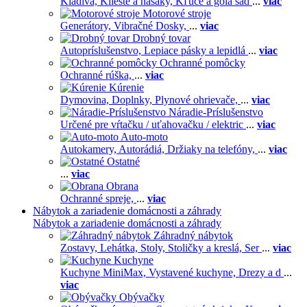
Kladivá,
Kliešte a hasáky,
Kľúče a gola sad
...
viac
Motorové stroje
Generátory,
Vibračné Dosky,
...
viac
Drobný tovar
Autopríslušenstvo,
Lepiace pásky a lepidlá
...
viac
Ochranné pomôcky
Ochranné rúška,
...
viac
Kúrenie
Dymovina,
Doplnky,
Plynové ohrievače,
...
viac
Náradie-Príslušenstvo
Určené pre vŕtačku / uťahovačku / elektric
...
viac
Auto-moto
Autokamery,
Autorádiá,
Držiaky na telefóny,
...
viac
Ostatné
...
viac
Obrana
Ochranné spreje,
...
viac
Nábytok a zariadenie domácnosti a záhrady
Nábytok a zariadenie domácnosti a záhrady
Záhradný nábytok
Zostavy,
Lehátka,
Stoly,
Stoličky a kreslá,
Ser
...
viac
Kuchyne
Kuchyne MiniMax,
Vystavené kuchyne,
Drezy a d
...
viac
Obývačky