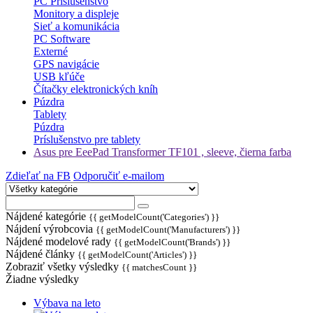
PC Príslušenstvo
Monitory a displeje
Sieť a komunikácia
PC Software
Externé
GPS navigácie
USB kľúče
Čítačky elektronických kníh
Púzdra
Tablety
Púzdra
Príslušenstvo pre tablety
Asus pre EeePad Transformer TF101 , sleeve, čierna farba
Zdieľať na FB
Odporučiť e-mailom
Nájdené kategórie
{{ getModelCount('Categories') }}
Nájdení výrobcovia
{{ getModelCount('Manufacturers') }}
Nájdené modelové rady
{{ getModelCount('Brands') }}
Nájdené články
{{ getModelCount('Articles') }}
Zobraziť všetky výsledky
{{ matchesCount }}
Žiadne výsledky
Výbava na leto