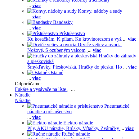
...
viac
Konvy, nádoby a sudy
...
viac
Bandasky
...
viac
Príslušenstvo
Ku kosačkám,
K pílam,
Ku krovinorezom a vyž
...
viac
Drviče vetiev a ovocia
Nožové,
S ozubeným valcom,
...
viac
Hračky do záhrady
a pieskoviská
Šmykľavky,
Pieskoviská,
Hračky do piesku,
Ho
...
viac
Ostatné
...
viac
Odporúčame:
Fukáre a vysávače na líste
, ...
Náradie
Náradie
Pneumatické
náradie a príslušenstvo
...
viac
Elektro náradie
Píly,
AKU náradie,
Brúsky,
Vŕtačky,
Zváračky
...
viac
Ručné náradie