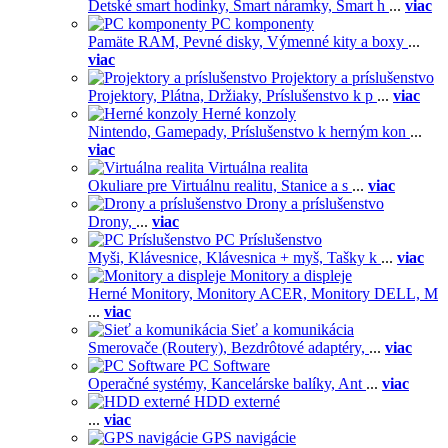
Detské smart hodinky,
Smart náramky,
Smart h
...
viac
PC komponenty
Pamäte RAM,
Pevné disky,
Výmenné kity a boxy
...
viac
Projektory a príslušenstvo
Projektory,
Plátna,
Držiaky,
Príslušenstvo k p
...
viac
Herné konzoly
Nintendo,
Gamepady,
Príslušenstvo k herným kon
...
viac
Virtuálna realita
Okuliare pre Virtuálnu realitu,
Stanice a s
...
viac
Drony a príslušenstvo
Drony,
...
viac
PC Príslušenstvo
Myši,
Klávesnice,
Klávesnica + myš,
Tašky k
...
viac
Monitory a displeje
Herné Monitory,
Monitory ACER,
Monitory DELL,
M
...
viac
Sieť a komunikácia
Smerovače (Routery),
Bezdrôtové adaptéry,
...
viac
PC Software
Operačné systémy,
Kancelárske balíky,
Ant
...
viac
HDD externé
...
viac
GPS navigácie