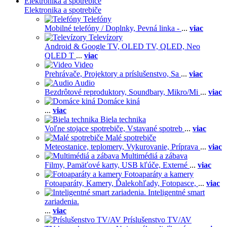
Elektronika a spotrebiče
Elektronika a spotrebiče
Telefóny
Mobilné telefóny / Doplnky,
Pevná linka -
...
viac
Televízory
Android & Google TV,
OLED TV,
QLED, Neo
QLED T
...
viac
Video
Prehrávače,
Projektory a príslušenstvo,
Sa
...
viac
Audio
Bezdrôtové reproduktory,
Soundbary,
Mikro/Mi
...
viac
Domáce kiná
...
viac
Biela technika
Voľne stojace spotrebiče,
Vstavané spotreb
...
viac
Malé spotrebiče
Meteostanice, teplomery,
Vykurovanie,
Príprava
...
viac
Multimédiá a zábava
Filmy,
Pamäťové karty,
USB kľúče,
Externé
...
viac
Fotoaparáty a kamery
Fotoaparáty,
Kamery,
Ďalekohľady,
Fotopasce,
...
viac
Inteligentné smart
zariadenia.
...
viac
Príslušenstvo TV/AV