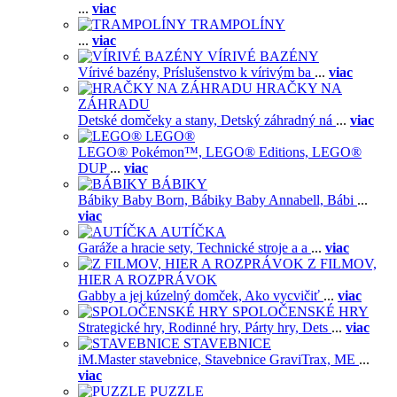
...
viac
TRAMPOLÍNY
...
viac
VÍRIVÉ BAZÉNY
Vírivé bazény,
Príslušenstvo k vírivým ba
...
viac
HRAČKY NA
ZÁHRADU
Detské domčeky a stany,
Detský záhradný ná
...
viac
LEGO®
LEGO® Pokémon™,
LEGO® Editions,
LEGO®
DUP
...
viac
BÁBIKY
Bábiky Baby Born,
Bábiky Baby Annabell,
Bábi
...
viac
AUTÍČKA
Garáže a hracie sety,
Technické stroje a a
...
viac
Z FILMOV,
HIER A ROZPRÁVOK
Gabby a jej kúzelný domček,
Ako vycvičiť
...
viac
SPOLOČENSKÉ HRY
Strategické hry,
Rodinné hry,
Párty hry,
Dets
...
viac
STAVEBNICE
iM.Master stavebnice,
Stavebnice GraviTrax,
ME
...
viac
PUZZLE