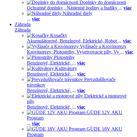
Doplnky do domácnosti
Ochranné doplnky ,
Nástenné hodiny a budíky
...
viac
Náhradné diely
...
viac
Záhrada
Záhrada
Kosačky
Akumulátorové,
Benzínové,
Elektrické,
Robot
...
viac
Vyžínače a Krovinorezy
Krovinorezy,
Plotostrihy,
Vyvetvovacie píly,
Vy
...
viac
Plotostrihy
Benzínové,
Elektrické,
...
viac
Kultivátory
Benzínové,
Elektrické,
...
viac
Prevzdušňovače
trávnikov
Benzínové,
Elektrické,
...
viac
Elektrické a motorové
píly
Benzínové,
Elektrické,
...
viac
GÜDE 12V AKU
Program
...
viac
GÜDE 18V AKU
Program