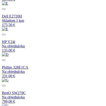
Dell E2720H
Skladom 1 kus
175,50 €
HP V24i
Na objednávku
135,00 €
Philips 328E1CA
Na objednávku
331,00 €
BenQ SW270C
Na objednávku
799,00 €