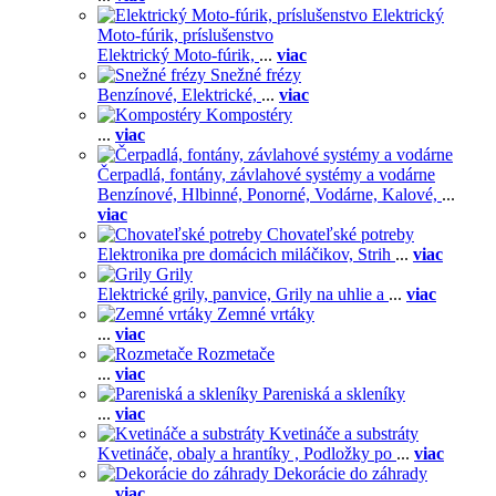
Elektrický
Moto-fúrik, príslušenstvo
Elektrický Moto-fúrik,
...
viac
Snežné frézy
Benzínové,
Elektrické,
...
viac
Kompostéry
...
viac
Čerpadlá, fontány, závlahové systémy a vodárne
Benzínové,
Hlbinné,
Ponorné,
Vodárne,
Kalové,
...
viac
Chovateľské potreby
Elektronika pre domácich miláčikov,
Strih
...
viac
Grily
Elektrické grily, panvice,
Grily na uhlie a
...
viac
Zemné vrtáky
...
viac
Rozmetače
...
viac
Pareniská a skleníky
...
viac
Kvetináče a substráty
Kvetináče, obaly a hrantíky ,
Podložky po
...
viac
Dekorácie do záhrady
...
viac