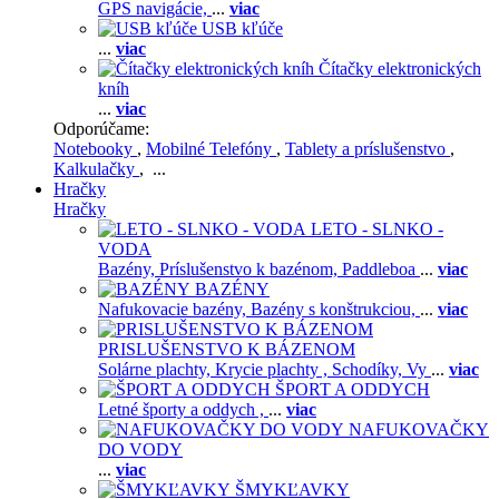
GPS navigácie,
...
viac
USB kľúče
...
viac
Čítačky elektronických
kníh
...
viac
Odporúčame:
Notebooky
,
Mobilné Telefóny
,
Tablety a príslušenstvo
,
Kalkulačky
, ...
Hračky
Hračky
LETO - SLNKO -
VODA
Bazény,
Príslušenstvo k bazénom,
Paddleboa
...
viac
BAZÉNY
Nafukovacie bazény,
Bazény s konštrukciou,
...
viac
PRISLUŠENSTVO K BÁZENOM
Solárne plachty,
Krycie plachty ,
Schodíky,
Vy
...
viac
ŠPORT A ODDYCH
Letné športy a oddych ,
...
viac
NAFUKOVAČKY
DO VODY
...
viac
ŠMYKĽAVKY