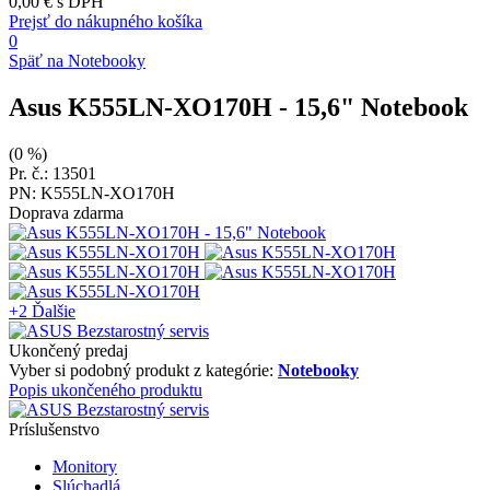
0,00 €
s DPH
Prejsť do nákupného košíka
0
Späť na Notebooky
Asus K555LN-XO170H
- 15,6" Notebook
(0 %)
Pr. č.: 13501
PN: K555LN-XO170H
Doprava zdarma
+2
Ďalšie
Ukončený predaj
Vyber si podobný produkt z kategórie:
Notebooky
Popis ukončeného produktu
Príslušenstvo
Monitory
Slúchadlá