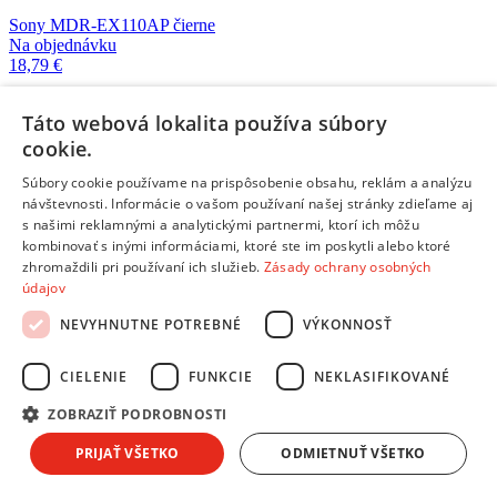
Sony MDR-EX110AP čierne
Na objednávku
18,79 €
Táto webová lokalita používa súbory
JBL T110 čierne
cookie.
Skladom 5 a viac kusov
12,90 €
Súbory cookie používame na prispôsobenie obsahu, reklám a analýzu
návštevnosti. Informácie o vašom používaní našej stránky zdieľame aj
s našimi reklamnými a analytickými partnermi, ktorí ich môžu
JBL T110 modré
Skladom 3 kusy
kombinovať s inými informáciami, ktoré ste im poskytli alebo ktoré
12,90 €
zhromaždili pri používaní ich služieb.
Zásady ochrany osobných
údajov
NEVYHNUTNE POTREBNÉ
VÝKONNOSŤ
JBL T110 biele
Skladom 4 kusy
12,90 €
CIELENIE
FUNKCIE
NEKLASIFIKOVANÉ
ZOBRAZIŤ PODROBNOSTI
JBL T290 Silver
Na objednávku
PRIJAŤ VŠETKO
ODMIETNUŤ VŠETKO
29,90 €