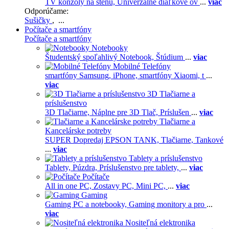
TV konzoly na stenu,
Univerzálne diaľkové ov
...
viac
Odporúčame:
Sušičky
, ...
Počítače a smartfóny
Počítače a smartfóny
Notebooky
Študentský spoľahlivý Notebook,
Štúdium
...
viac
Mobilné Telefóny
smartfóny Samsung,
iPhone,
smartfóny Xiaomi,
t
...
viac
3D Tlačiarne a
príslušenstvo
3D Tlačiarne,
Náplne pre 3D Tlač,
Príslušen
...
viac
Tlačiarne a
Kancelárske potreby
SUPER Dopredaj EPSON TANK,
Tlačiarne,
Tankové
...
viac
Tablety a príslušenstvo
Tablety,
Púzdra,
Príslušenstvo pre tablety,
...
viac
Počítače
All in one PC,
Zostavy PC,
Mini PC,
...
viac
Gaming
Gaming PC a notebooky,
Gaming monitory a pro
...
viac
Nositeľná elektronika