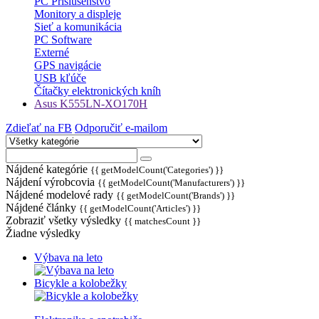
PC Príslušenstvo
Monitory a displeje
Sieť a komunikácia
PC Software
Externé
GPS navigácie
USB kľúče
Čítačky elektronických kníh
Asus K555LN-XO170H
Zdieľať na FB
Odporučiť e-mailom
Nájdené kategórie
{{ getModelCount('Categories') }}
Nájdení výrobcovia
{{ getModelCount('Manufacturers') }}
Nájdené modelové rady
{{ getModelCount('Brands') }}
Nájdené články
{{ getModelCount('Articles') }}
Zobraziť všetky výsledky
{{ matchesCount }}
Žiadne výsledky
Výbava na leto
Bicykle a kolobežky