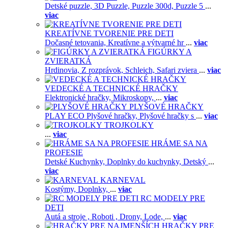
Detské puzzle,
3D Puzzle,
Puzzle 300d,
Puzzle 5
...
viac
KREATÍVNE TVORENIE PRE DETI
Dočasné tetovania,
Kreatívne a výtvarné hr
...
viac
FIGÚRKY A
ZVIERATKÁ
Hrdinovia,
Z rozprávok,
Schleich,
Safari zviera
...
viac
VEDECKÉ A TECHNICKÉ HRAČKY
Elektronické hračky,
Mikroskopy,
...
viac
PLYŠOVÉ HRAČKY
PLAY ECO Plyšové hračky,
Plyšové hračky s
...
viac
TROJKOLKY
...
viac
HRÁME SA NA
PROFESIE
Detské Kuchynky,
Doplnky do kuchynky,
Detský
...
viac
KARNEVAL
Kostýmy,
Doplnky,
...
viac
RC MODELY PRE
DETI
Autá a stroje ,
Roboti ,
Drony,
Lode,
...
viac
HRAČKY PRE