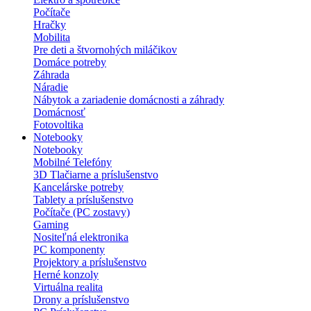
Počítače
Hračky
Mobilita
Pre deti a štvornohých miláčikov
Domáce potreby
Záhrada
Náradie
Nábytok a zariadenie domácnosti a záhrady
Domácnosť
Fotovoltika
Notebooky
Notebooky
Mobilné Telefóny
3D Tlačiarne a príslušenstvo
Kancelárske potreby
Tablety a príslušenstvo
Počítače (PC zostavy)
Gaming
Nositeľná elektronika
PC komponenty
Projektory a príslušenstvo
Herné konzoly
Virtuálna realita
Drony a príslušenstvo