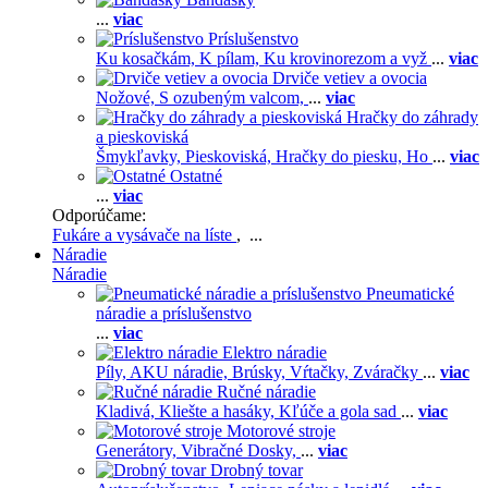
...
viac
Príslušenstvo
Ku kosačkám,
K pílam,
Ku krovinorezom a vyž
...
viac
Drviče vetiev a ovocia
Nožové,
S ozubeným valcom,
...
viac
Hračky do záhrady
a pieskoviská
Šmykľavky,
Pieskoviská,
Hračky do piesku,
Ho
...
viac
Ostatné
...
viac
Odporúčame:
Fukáre a vysávače na líste
, ...
Náradie
Náradie
Pneumatické
náradie a príslušenstvo
...
viac
Elektro náradie
Píly,
AKU náradie,
Brúsky,
Vŕtačky,
Zváračky
...
viac
Ručné náradie
Kladivá,
Kliešte a hasáky,
Kľúče a gola sad
...
viac
Motorové stroje
Generátory,
Vibračné Dosky,
...
viac
Drobný tovar