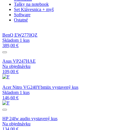
Tašky na notebook
Set Klávesnica + myš
Software
Ostatné
BenQ EW2770QZ
Skladom 1 kus
389,00 €
Asus VP247HAE
Na objednávku
109,00 €
Acer Nitro VG240Ybmiix vystavený kus
Skladom 1 kus
146,60 €
HP 24fw audio vystavený kus
Na objednávku
134,00 €