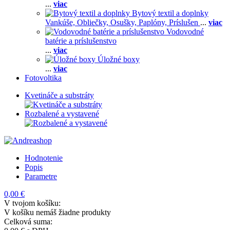
...
viac
Bytový textil a doplnky
Vankúše,
Obliečky,
Osušky,
Paplóny,
Príslušen
...
viac
Vodovodné
batérie a príslušenstvo
...
viac
Úložné boxy
...
viac
Fotovoltika
Kvetináče a substráty
Rozbalené a vystavené
Hodnotenie
Popis
Parametre
0,00 €
V tvojom košíku:
V košíku nemáš žiadne produkty
Celková suma: