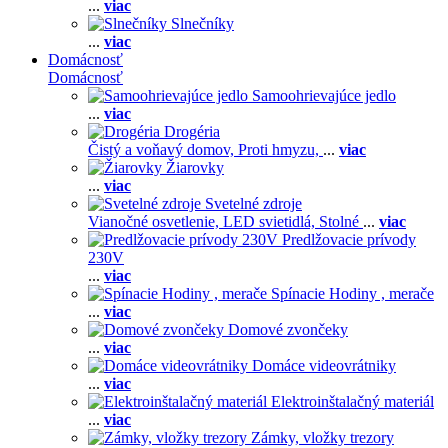
...
viac
Slnečníky
...
viac
Domácnosť
Domácnosť
Samoohrievajúce jedlo
...
viac
Drogéria
Čistý a voňavý domov,
Proti hmyzu,
...
viac
Žiarovky
...
viac
Svetelné zdroje
Vianočné osvetlenie,
LED svietidlá,
Stolné
...
viac
Predlžovacie prívody
230V
...
viac
Spínacie Hodiny , merače
...
viac
Domové zvončeky
...
viac
Domáce videovrátniky
...
viac
Elektroinštalačný materiál
...
viac
Zámky, vložky trezory