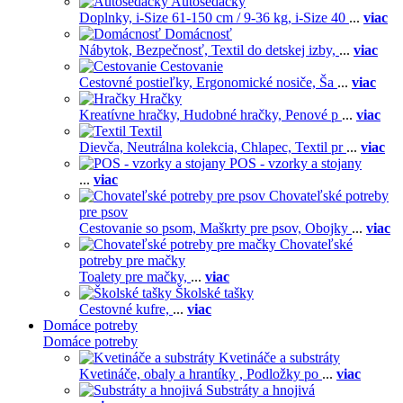
Autosedačky
Doplnky,
i-Size 61-150 cm / 9-36 kg,
i-Size 40
...
viac
Domácnosť
Nábytok,
Bezpečnosť,
Textil do detskej izby,
...
viac
Cestovanie
Cestovné postieľky,
Ergonomické nosiče,
Ša
...
viac
Hračky
Kreatívne hračky,
Hudobné hračky,
Penové p
...
viac
Textil
Dievča,
Neutrálna kolekcia,
Chlapec,
Textil pr
...
viac
POS - vzorky a stojany
...
viac
Chovateľské potreby
pre psov
Cestovanie so psom,
Maškrty pre psov,
Obojky
...
viac
Chovateľské
potreby pre mačky
Toalety pre mačky,
...
viac
Školské tašky
Cestovné kufre,
...
viac
Domáce potreby
Domáce potreby
Kvetináče a substráty
Kvetináče, obaly a hrantíky ,
Podložky po
...
viac
Substráty a hnojivá