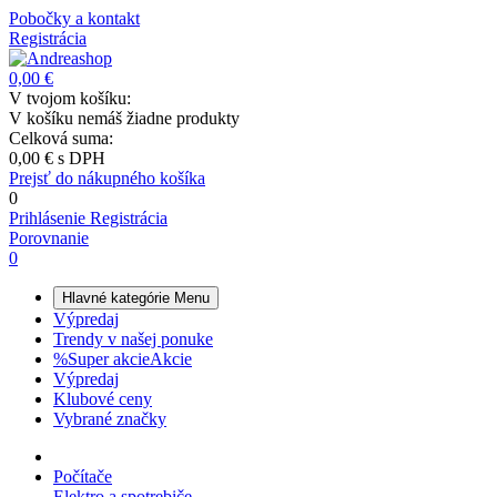
Pobočky a kontakt
Registrácia
0,00 €
V tvojom košíku:
V košíku nemáš žiadne produkty
Celková suma:
0,00 €
s DPH
Prejsť do nákupného košíka
0
Prihlásenie
Registrácia
Porovnanie
0
Hlavné kategórie
Menu
Výpredaj
Trendy v našej ponuke
%
Super akcie
Akcie
Výpredaj
Klubové ceny
Vybrané značky
Počítače
Elektro a spotrebiče