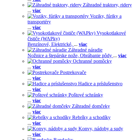
Záhradné traktory, ridery
...
viac
Voziky, fúriky a
transportéry
...
viac
Vysokotlakové
čističe (WAPky)
Benzínové,
Elektrické,
...
viac
Záhradné náradie
Nožnice a štepárske nože,
Obrábanie pôdy
...
viac
Ochranné pomôcky
...
viac
Postrekovače
...
viac
Hadice a príslušenstvo
...
viac
Poštové schránky
...
viac
Záhradné domčeky
...
viac
Rebríky a schodíky
...
viac
Konvy, nádoby a sudy
...
viac
Bandasky