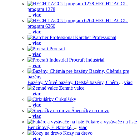
HECHT ACCU
program 1278
...
viac
HECHT ACCU
program 6260
...
viac
Kärcher Professional
...
viac
Procraft
...
viac
Procraft Industrial
...
viac
Bazény, Chémia pre
bazény
Bazény,
Vírivé bazény,
Detské bazény,
Chém
...
viac
Zemné valce
...
viac
Cirkulárky
...
viac
Štiepačky na drevo
...
viac
Fukáre a vysávače na líste
Benzínové,
Elektrické,
...
viac
Kozy na drevo
...
viac