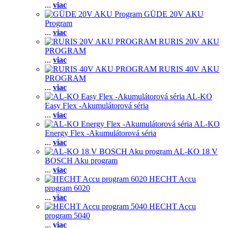
...
viac
GÜDE 20V AKU
Program
...
viac
RURIS 20V AKU
PROGRAM
...
viac
RURIS 40V AKU
PROGRAM
...
viac
AL-KO
Easy Flex -Akumulátorová séria
...
viac
AL-KO
Energy Flex -Akumulátorová séria
...
viac
AL-KO 18 V
BOSCH Aku program
...
viac
HECHT Accu
program 6020
...
viac
HECHT Accu
program 5040
...
viac