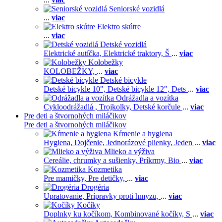
Seniorské vozidlá
...
viac
Elektro skútre
...
viac
Detské vozidlá
Elektrické autíčka,
Elektrické traktory,
Š
...
viac
Kolobežky
KOLOBEŽKY,
...
viac
Detské bicykle
Detské bicykle 10",
Detské bicykle 12",
Dets
...
viac
Odrážadla a vozítka
Cykloodrážadlá ,
Trojkolky,
Detské korčule
...
viac
Pre deti a štvornohých miláčikov
Pre deti a štvornohých miláčikov
Kŕmenie a hygiena
Hygiena,
Dojčenie,
Jednorázové plienky,
Jeden
...
viac
Mlieko a výživa
Cereálie, chrumky a sušienky,
Príkrmy,
Bio
...
viac
Kozmetika
Pre mamičky,
Pre detičky,
...
viac
Drogéria
Upratovanie,
Prípravky proti hmyzu,
...
viac
Kočíky
Doplnky ku kočíkom,
Kombinované kočíky,
S
...
viac