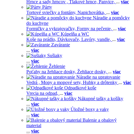
Hrnce a sady hrncov ,
Tlakové hrnce,
Panvice,
...
viac
Párty
Tortové sviečky a fontány,
Napichovátka,
...
viac
Náradie a pomôcky
do kuchyne
Formičky a vykrajovačky,
Formy na pečenie,
...
viac
Kúpelňa a WC
Koše na prádlo,
Dávkovače,
Lavóry, vandle,
...
viac
Zaváranie
...
viac
Sušiaky
...
viac
Žehlenie
Poťahy na žehliace dosky,
Žehliace dosky,
...
viac
Náradie na upratovanie
Vedrá ,
Mopy a mopové sety,
Hubky a drôtenky
...
viac
Odpadkové koše
Vrecia na odpad,
...
viac
Nákupné tašky a košíky
...
viac
Úložné boxy a vaky
...
viac
Balenie a obalový
material
...
viac