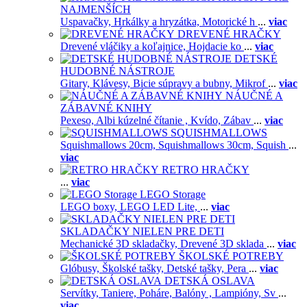
NAJMENŠÍCH
Uspavačky,
Hrkálky a hryzátka,
Motorické h
...
viac
DREVENÉ HRAČKY
Drevené vláčiky a koľajnice,
Hojdacie ko
...
viac
DETSKÉ
HUDOBNÉ NÁSTROJE
Gitary,
Klávesy,
Bicie súpravy a bubny,
Mikrof
...
viac
NÁUČNÉ A
ZÁBAVNÉ KNIHY
Pexeso,
Albi kúzelné čítanie ,
Kvído,
Zábav
...
viac
SQUISHMALLOWS
Squishmallows 20cm,
Squishmallows 30cm,
Squish
...
viac
RETRO HRAČKY
...
viac
LEGO Storage
LEGO boxy,
LEGO LED Lite,
...
viac
SKLADAČKY NIELEN PRE DETI
Mechanické 3D skladačky,
Drevené 3D sklada
...
viac
ŠKOLSKÉ POTREBY
Glóbusy,
Školské tašky,
Detské tašky,
Pera
...
viac
DETSKÁ OSLAVA
Servítky,
Taniere,
Poháre,
Balóny ,
Lampióny,
Sv
...
viac