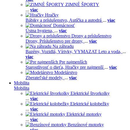
ZIMNÉ ŠPORTY
...
viac
Hračky
Bábiky a príslušenstvo,
Autíčka a autodrá
...
viac
Domácnosť
Ústna hygiena,
...
viac
Drony a príslušenstvo
Drony,
Príslušenstvo pre drony,
...
viac
Na záhradu
Bazény,
Vozidlá,
Vírivky,
VYMAZAT Leto a voda,
...
viac
Pre najmenších
Starostlivosť o dieťa,
Hračky pre najmenší
...
viac
Modelárstvo
Zberateľské modely,
...
viac
Mobilita
Mobilita
Elektrické štvorkolky
...
viac
Elektrické kolobežky
...
viac
Elektrické motorky
...
viac
Benzínové motorky
...
viac