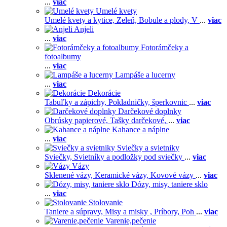
...
viac
Umelé kvety
Umelé kvety a kytice,
Zeleň,
Bobule a plody,
V
...
viac
Anjeli
...
viac
Fotorámčeky a
fotoalbumy
...
viac
Lampáše a lucerny
...
viac
Dekorácie
Tabuľky a zápichy,
Pokladničky, šperkovnic
...
viac
Darčekové doplnky
Obrúsky papierové,
Tašky darčekové,
...
viac
Kahance a náplne
...
viac
Sviečky a svietniky
Sviečky,
Svietníky a podložky pod sviečky
...
viac
Vázy
Sklenené vázy,
Keramické vázy,
Kovové vázy
...
viac
Dózy, misy, taniere sklo
...
viac
Stolovanie
Taniere a súpravy,
Misy a misky ,
Príbory,
Poh
...
viac
Varenie,pečenie