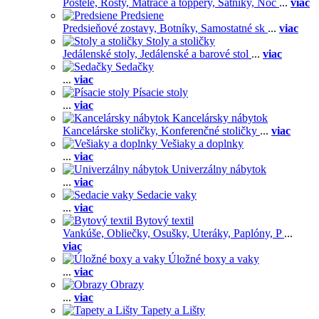
Postele,
Rošty,
Matrace a toppery,
Šatníky,
Noč
...
viac
Predsiene
Predsieňové zostavy,
Botníky,
Samostatné sk
...
viac
Stoly a stoličky
Jedálenské stoly,
Jedálenské a barové stol
...
viac
Sedačky
...
viac
Písacie stoly
...
viac
Kancelársky nábytok
Kancelárske stoličky,
Konferenčné stoličky
...
viac
Vešiaky a doplnky
...
viac
Univerzálny nábytok
...
viac
Sedacie vaky
...
viac
Bytový textil
Vankúše,
Obliečky,
Osušky,
Uteráky,
Paplóny,
P
...
viac
Úložné boxy a vaky
...
viac
Obrazy
...
viac
Tapety a Lišty