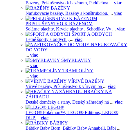
Bazény,
Príslušenstvo k bazénom,
Paddleboa
...
viac
BAZÉNY
Nafukovacie bazény,
Bazény s konštrukciou,
...
viac
PRISLUŠENSTVO K BÁZENOM
Solárne plachty,
Krycie plachty ,
Schodíky,
Vy
...
viac
ŠPORT A ODDYCH
Letné športy a oddych ,
...
viac
NAFUKOVAČKY
DO VODY
...
viac
ŠMYKĽAVKY
...
viac
TRAMPOLÍNY
...
viac
VÍRIVÉ BAZÉNY
Vírivé bazény,
Príslušenstvo k vírivým ba
...
viac
HRAČKY NA
ZÁHRADU
Detské domčeky a stany,
Detský záhradný ná
...
viac
LEGO®
LEGO® Pokémon™,
LEGO® Editions,
LEGO®
DUP
...
viac
BÁBIKY
Bábiky Baby Born,
Bábiky Baby Annabell,
Bábi
...