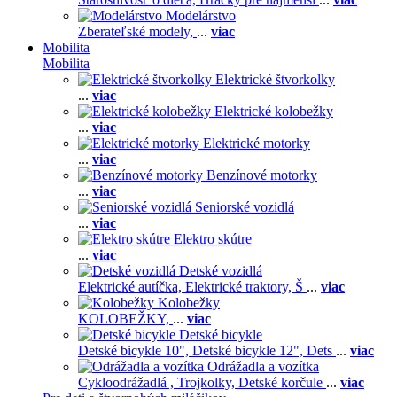
Modelárstvo
Zberateľské modely,
...
viac
Mobilita
Mobilita
Elektrické štvorkolky
...
viac
Elektrické kolobežky
...
viac
Elektrické motorky
...
viac
Benzínové motorky
...
viac
Seniorské vozidlá
...
viac
Elektro skútre
...
viac
Detské vozidlá
Elektrické autíčka,
Elektrické traktory,
Š
...
viac
Kolobežky
KOLOBEŽKY,
...
viac
Detské bicykle
Detské bicykle 10",
Detské bicykle 12",
Dets
...
viac
Odrážadla a vozítka
Cykloodrážadlá ,
Trojkolky,
Detské korčule
...
viac