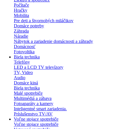
Počítače
Hračky
Mobilita
Pre deti a štvornohých miláčikov
Domáce potreby
Záhrada
Náradie
Nábytok a zariadenie domácnosti a záhrady
Domácnosť
Fotovoltika
Biela technika
Telefóny
LED a LCD TV televízory
TV, Video
Audio
Domáce kiná
Biela technika
Malé spotrebiče
Multimédiá a zábava
Fotoaparáty a kamery
Inteligentné smart zariadenia.
Príslušenstvo TV/AV
Voľne stojace spotrebiče
Voľne stojace spotrebiče