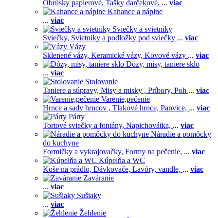
Obrúsky papierové,
Tašky darčekové,
...
viac
Kahance a náplne
...
viac
Sviečky a svietniky
Sviečky,
Svietníky a podložky pod sviečky
...
viac
Vázy
Sklenené vázy,
Keramické vázy,
Kovové vázy
...
viac
Dózy, misy, taniere sklo
...
viac
Stolovanie
Taniere a súpravy,
Misy a misky ,
Príbory,
Poh
...
viac
Varenie,pečenie
Hrnce a sady hrncov ,
Tlakové hrnce,
Panvice,
...
viac
Párty
Tortové sviečky a fontány,
Napichovátka,
...
viac
Náradie a pomôcky
do kuchyne
Formičky a vykrajovačky,
Formy na pečenie,
...
viac
Kúpelňa a WC
Koše na prádlo,
Dávkovače,
Lavóry, vandle,
...
viac
Zaváranie
...
viac
Sušiaky
...
viac
Žehlenie