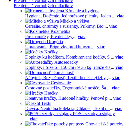
Pre deti a štvornohých miláčikov
Pre deti a štvornohých miláčikov
Kŕmenie a hygiena
Hygiena,
Dojčenie,
Jednorázové plienky,
Jeden
...
viac
Mlieko a výživa
Cereálie, chrumky a sušienky,
Príkrmy,
Bio
...
viac
Kozmetika
Pre mamičky,
Pre detičky,
...
viac
Drogéria
Upratovanie,
Prípravky proti hmyzu,
...
viac
Kočíky
Doplnky ku kočíkom,
Kombinované kočíky,
S
...
viac
Autosedačky
Doplnky,
i-Size 61-150 cm / 9-36 kg,
i-Size 40
...
viac
Domácnosť
Nábytok,
Bezpečnosť,
Textil do detskej izby,
...
viac
Cestovanie
Cestovné postieľky,
Ergonomické nosiče,
Ša
...
viac
Hračky
Kreatívne hračky,
Hudobné hračky,
Penové p
...
viac
Textil
Dievča,
Neutrálna kolekcia,
Chlapec,
Textil pr
...
viac
POS - vzorky a stojany
...
viac
Chovateľské potreby