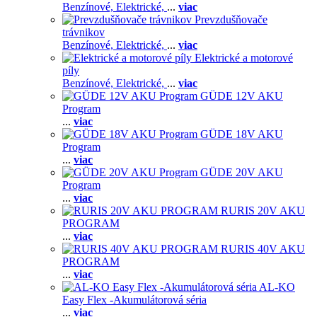
Benzínové,
Elektrické,
...
viac
Prevzdušňovače
trávnikov
Benzínové,
Elektrické,
...
viac
Elektrické a motorové
píly
Benzínové,
Elektrické,
...
viac
GÜDE 12V AKU
Program
...
viac
GÜDE 18V AKU
Program
...
viac
GÜDE 20V AKU
Program
...
viac
RURIS 20V AKU
PROGRAM
...
viac
RURIS 40V AKU
PROGRAM
...
viac
AL-KO
Easy Flex -Akumulátorová séria
...
viac