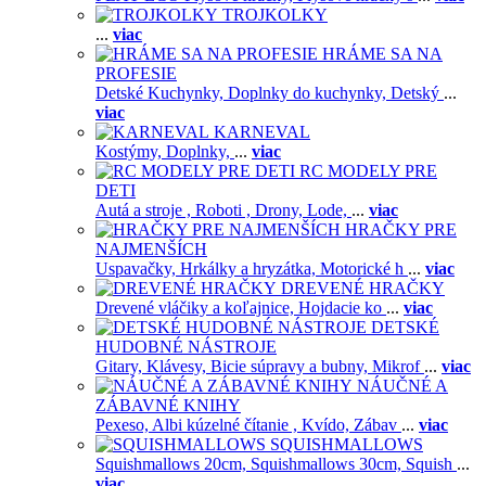
TROJKOLKY
...
viac
HRÁME SA NA
PROFESIE
Detské Kuchynky,
Doplnky do kuchynky,
Detský
...
viac
KARNEVAL
Kostýmy,
Doplnky,
...
viac
RC MODELY PRE
DETI
Autá a stroje ,
Roboti ,
Drony,
Lode,
...
viac
HRAČKY PRE
NAJMENŠÍCH
Uspavačky,
Hrkálky a hryzátka,
Motorické h
...
viac
DREVENÉ HRAČKY
Drevené vláčiky a koľajnice,
Hojdacie ko
...
viac
DETSKÉ
HUDOBNÉ NÁSTROJE
Gitary,
Klávesy,
Bicie súpravy a bubny,
Mikrof
...
viac
NÁUČNÉ A
ZÁBAVNÉ KNIHY
Pexeso,
Albi kúzelné čítanie ,
Kvído,
Zábav
...
viac
SQUISHMALLOWS
Squishmallows 20cm,
Squishmallows 30cm,
Squish
...
viac