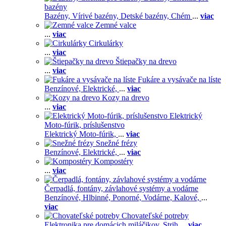
bazény
Bazény,
Vírivé bazény,
Detské bazény,
Chém
...
viac
Zemné valce
...
viac
Cirkulárky
...
viac
Štiepačky na drevo
...
viac
Fukáre a vysávače na líste
Benzínové,
Elektrické,
...
viac
Kozy na drevo
...
viac
Elektrický
Moto-fúrik, príslušenstvo
Elektrický Moto-fúrik,
...
viac
Snežné frézy
Benzínové,
Elektrické,
...
viac
Kompostéry
...
viac
Čerpadlá, fontány, závlahové systémy a vodárne
Benzínové,
Hlbinné,
Ponorné,
Vodárne,
Kalové,
...
viac
Chovateľské potreby
Elektronika pre domácich miláčikov,
Strih
...
viac