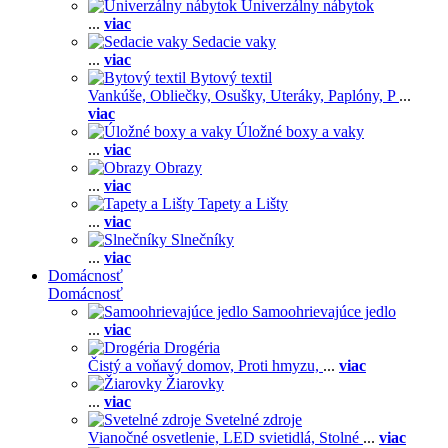
Univerzálny nábytok
...
viac
Sedacie vaky
...
viac
Bytový textil
Vankúše,
Obliečky,
Osušky,
Uteráky,
Paplóny,
P
...
viac
Úložné boxy a vaky
...
viac
Obrazy
...
viac
Tapety a Lišty
...
viac
Slnečníky
...
viac
Domácnosť
Domácnosť
Samoohrievajúce jedlo
...
viac
Drogéria
Čistý a voňavý domov,
Proti hmyzu,
...
viac
Žiarovky
...
viac
Svetelné zdroje
Vianočné osvetlenie,
LED svietidlá,
Stolné
...
viac