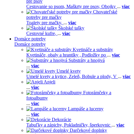
pre psov
Cestovanie so psom,
Maškrty pre psov,
Obojky
...
viac
Chovateľské
potreby pre mačky
Toalety pre mačky,
...
viac
Školské tašky
Cestovné kufre,
...
viac
Domáce potreby
Domáce potreby
Kvetináče a substráty
Kvetináče, obaly a hrantíky ,
Podložky po
...
viac
Substráty a hnojivá
...
viac
Umelé kvety
Umelé kvety a kytice,
Zeleň,
Bobule a plody,
V
...
viac
Anjeli
...
viac
Fotorámčeky a
fotoalbumy
...
viac
Lampáše a lucerny
...
viac
Dekorácie
Tabuľky a zápichy,
Pokladničky, šperkovnic
...
viac
Darčekové doplnky