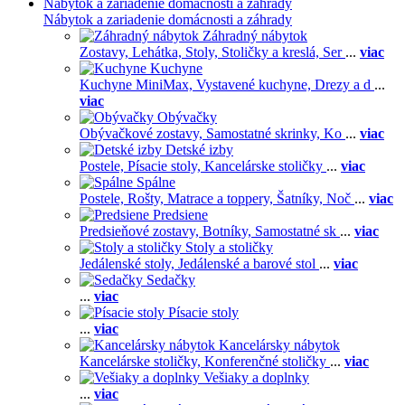
Nábytok a zariadenie domácnosti a záhrady
Nábytok a zariadenie domácnosti a záhrady
Záhradný nábytok
Zostavy,
Lehátka,
Stoly,
Stoličky a kreslá,
Ser
...
viac
Kuchyne
Kuchyne MiniMax,
Vystavené kuchyne,
Drezy a d
...
viac
Obývačky
Obývačkové zostavy,
Samostatné skrinky,
Ko
...
viac
Detské izby
Postele,
Písacie stoly,
Kancelárske stoličky
...
viac
Spálne
Postele,
Rošty,
Matrace a toppery,
Šatníky,
Noč
...
viac
Predsiene
Predsieňové zostavy,
Botníky,
Samostatné sk
...
viac
Stoly a stoličky
Jedálenské stoly,
Jedálenské a barové stol
...
viac
Sedačky
...
viac
Písacie stoly
...
viac
Kancelársky nábytok
Kancelárske stoličky,
Konferenčné stoličky
...
viac
Vešiaky a doplnky
...
viac