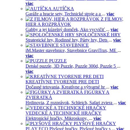
viac
AUTÍČKA
Garáže a hracie sety,
Technické stroje a a
...
viac
Z FILMOV,
HIER A ROZPRÁVOK
Gabby a jej kúzelný domček,
Ako vycvičiť
...
viac
SPOLOČENSKÉ HRY
Strategické hry,
Rodinné hry,
Párty hry,
Dets
...
viac
STAVEBNICE
iM.Master stavebnice,
Stavebnice GraviTrax,
ME
...
viac
PUZZLE
Detské puzzle,
3D Puzzle,
Puzzle 300d,
Puzzle 5
...
viac
KREATÍVNE TVORENIE PRE DETI
Dočasné tetovania,
Kreatívne a výtvarné hr
...
viac
FIGÚRKY A
ZVIERATKÁ
Hrdinovia,
Z rozprávok,
Schleich,
Safari zviera
...
viac
VEDECKÉ A TECHNICKÉ HRAČKY
Elektronické hračky,
Mikroskopy,
...
viac
PLYŠOVÉ HRAČKY
PLAY ECO Plyšové hračky,
Plyšové hračky s
...
viac