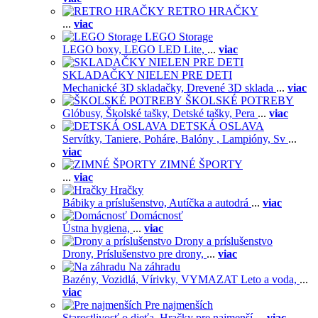
RETRO HRAČKY
...
viac
LEGO Storage
LEGO boxy,
LEGO LED Lite,
...
viac
SKLADAČKY NIELEN PRE DETI
Mechanické 3D skladačky,
Drevené 3D sklada
...
viac
ŠKOLSKÉ POTREBY
Glóbusy,
Školské tašky,
Detské tašky,
Pera
...
viac
DETSKÁ OSLAVA
Servítky,
Taniere,
Poháre,
Balóny ,
Lampióny,
Sv
...
viac
ZIMNÉ ŠPORTY
...
viac
Hračky
Bábiky a príslušenstvo,
Autíčka a autodrá
...
viac
Domácnosť
Ústna hygiena,
...
viac
Drony a príslušenstvo
Drony,
Príslušenstvo pre drony,
...
viac
Na záhradu
Bazény,
Vozidlá,
Vírivky,
VYMAZAT Leto a voda,
...
viac
Pre najmenších
Starostlivosť o dieťa,
Hračky pre najmenší
...
viac