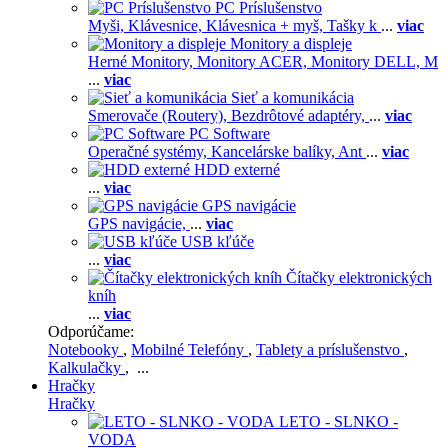
PC Príslušenstvo
Myši,
Klávesnice,
Klávesnica + myš,
Tašky k
...
viac
Monitory a displeje
Herné Monitory,
Monitory ACER,
Monitory DELL,
M
...
viac
Sieť a komunikácia
Smerovače (Routery),
Bezdrôtové adaptéry,
...
viac
PC Software
Operačné systémy,
Kancelárske balíky,
Ant
...
viac
HDD externé
...
viac
GPS navigácie
GPS navigácie,
...
viac
USB kľúče
...
viac
Čítačky elektronických
kníh
...
viac
Odporúčame:
Notebooky
,
Mobilné Telefóny
,
Tablety a príslušenstvo
,
Kalkulačky
, ...
Hračky
Hračky
LETO - SLNKO -
VODA