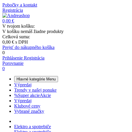
Pobočky a kontakt
Registrácia
0,00 €
V tvojom košíku:
V košíku nemáš žiadne produkty
Celková suma:
0,00 €
s DPH
Prejsť do nákupného košíka
0
Prihlásenie
Registrácia
Porovnanie
0
Hlavné kategórie
Menu
Výpredaj
Trendy v našej ponuke
%
Super akcie
Akcie
Výpredaj
Klubové ceny
Vybrané značky
Elektro a spotrebiče
Elektro a spotrebiče