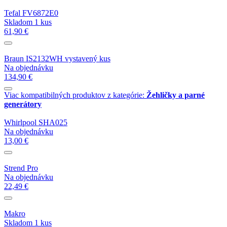
Tefal FV6872E0
Skladom 1 kus
61,90 €
Braun IS2132WH vystavený kus
Na objednávku
134,90 €
Viac kompatibilných produktov z kategórie:
Žehličky a parné
generátory
Whirlpool SHA025
Na objednávku
13,00 €
Strend Pro
Na objednávku
22,49 €
Makro
Skladom 1 kus