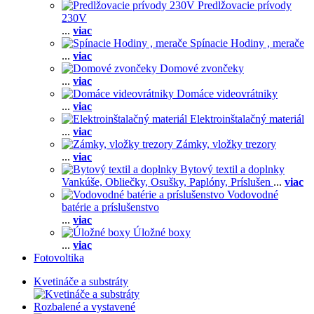
Predlžovacie prívody
230V
...
viac
Spínacie Hodiny , merače
...
viac
Domové zvončeky
...
viac
Domáce videovrátniky
...
viac
Elektroinštalačný materiál
...
viac
Zámky, vložky trezory
...
viac
Bytový textil a doplnky
Vankúše,
Obliečky,
Osušky,
Paplóny,
Príslušen
...
viac
Vodovodné
batérie a príslušenstvo
...
viac
Úložné boxy
...
viac
Fotovoltika
Kvetináče a substráty
Rozbalené a vystavené