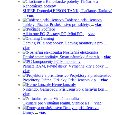
Tlačiarne a
Kancelárske potreby
SUPER Dopredaj EPSON TANK,
Tlačiarne,
Tankové
...
viac
Tablety a príslušenstvo
Tablety,
Púzdra,
Príslušenstvo pre tablety,
...
viac
Počítače
All in one PC,
Zostavy PC,
Mini PC,
...
viac
Gaming
Gaming PC a notebooky,
Gaming monitory a pro
...
viac
Nositeľná elektronika
Detské smart hodinky,
Smart náramky,
Smart h
...
viac
PC komponenty
Pamäte RAM,
Pevné disky,
Výmenné kity a boxy
...
viac
Projektory a príslušenstvo
Projektory,
Plátna,
Držiaky,
Príslušenstvo k p
...
viac
Herné konzoly
Nintendo,
Gamepady,
Príslušenstvo k herným kon
...
viac
Virtuálna realita
Okuliare pre Virtuálnu realitu,
Stanice a s
...
viac
Drony a príslušenstvo
Drony,
...
viac