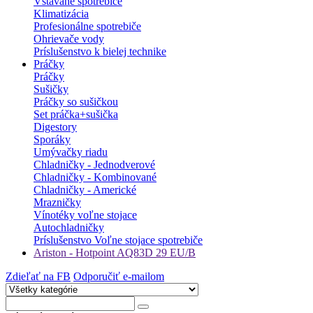
Vstavané spotrebiče
Klimatizácia
Profesionálne spotrebiče
Ohrievače vody
Príslušenstvo k bielej technike
Práčky
Práčky
Sušičky
Práčky so sušičkou
Set práčka+sušička
Digestory
Sporáky
Umývačky riadu
Chladničky - Jednodverové
Chladničky - Kombinované
Chladničky - Americké
Mrazničky
Vínotéky voľne stojace
Autochladničky
Príslušenstvo Voľne stojace spotrebiče
Ariston - Hotpoint AQ83D 29 EU/B
Zdieľať na FB
Odporučiť e-mailom