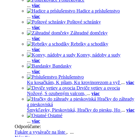
...
viac
Hadice a príslušenstvo
...
viac
Poštové schránky
...
viac
Záhradné domčeky
...
viac
Rebríky a schodíky
...
viac
Konvy, nádoby a sudy
...
viac
Bandasky
...
viac
Príslušenstvo
Ku kosačkám,
K pílam,
Ku krovinorezom a vyž
...
viac
Drviče vetiev a ovocia
Nožové,
S ozubeným valcom,
...
viac
Hračky do záhrady
a pieskoviská
Šmykľavky,
Pieskoviská,
Hračky do piesku,
Ho
...
viac
Ostatné
...
viac
Odporúčame:
Fukáre a vysávače na líste
, ...