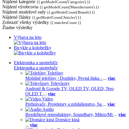
Nájdené kategórie
{{ getModelCount('Categories') }}
Nájdení výrobcovia
{{ getModelCount('Manufacturers') }}
Nájdené modelové rady
{{ getModelCount('Brands') }}
Nájdené články
{{ getModelCount('Articles') }}
Zobraziť všetky výsledky
{{ matchesCount }}
Žiadne výsledky
Výbava na leto
Bicykle a kolobežky
Elektronika a spotrebiče
Elektronika a spotrebiče
Telefóny
Mobilné telefóny / Doplnky,
Pevná linka -
...
viac
Televízory
Android & Google TV,
OLED TV,
QLED, Neo
QLED T
...
viac
Video
Prehrávače,
Projektory a príslušenstvo,
Sa
...
viac
Audio
Bezdrôtové reproduktory,
Soundbary,
Mikro/Mi
...
viac
Domáce kiná
...
viac