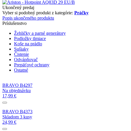
Ukončený predaj
Vyber si podobný produkt z kategórie:
Práčky
Popis ukončeného produktu
Príslušenstvo
Žehličky a parné generátory
Podložky tlmiace
Koše na prádlo
Sušiaky
Čistenie
Odvápňovač
Prepäťové ochrany
Ostatné
BRAVO B4297
Na objednávku
17,99 €
BRAVO B4373
Skladom 3 kusy
24,99 €