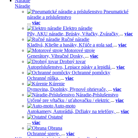
Náradie
Náradie
Pneumatické
náradie a príslušenstvo
...
viac
Elektro náradie
Píly,
AKU náradie,
Brúsky,
Vŕtačky,
Zváračky
...
viac
Ručné náradie
Kladivá,
Kliešte a hasáky,
Kľúče a gola sad
...
viac
Motorové stroje
Generátory,
Vibračné Dosky,
...
viac
Drobný tovar
Autopríslušenstvo,
Lepiace pásky a lepidlá
...
viac
Ochranné pomôcky
Ochranné rúška,
...
viac
Kúrenie
Dymovina,
Doplnky,
Plynové ohrievače,
...
viac
Náradie-Príslušenstvo
Určené pre vŕtačku / uťahovačku / elektric
...
viac
Auto-moto
Autokamery,
Autorádiá,
Držiaky na telefóny,
...
viac
Ostatné
...
viac
Obrana
Ochranné spreje,
...
viac