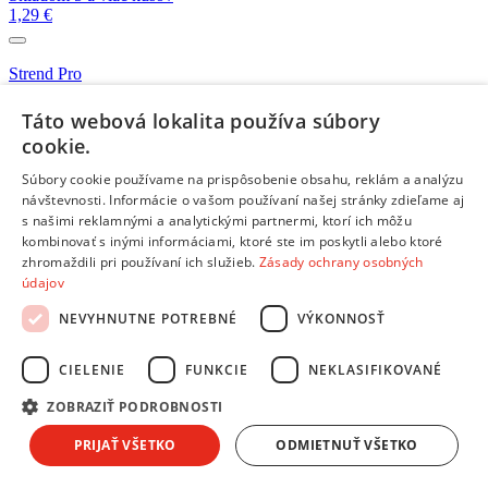
1,29 €
Strend Pro
Skladom 3 kusy
5,99 €
Táto webová lokalita používa súbory
cookie.
Makro
Súbory cookie používame na prispôsobenie obsahu, reklám a analýzu
Skladom 5 a viac kusov
návštevnosti. Informácie o vašom používaní našej stránky zdieľame aj
1,59 €
s našimi reklamnými a analytickými partnermi, ktorí ich môžu
kombinovať s inými informáciami, ktoré ste im poskytli alebo ktoré
Viac kompatibilných produktov z kategórie:
Sušiaky
zhromaždili pri používaní ich služieb.
Zásady ochrany osobných
údajov
AEG M3GCP400
Na objednávku
NEVYHNUTNE POTREBNÉ
VÝKONNOSŤ
7,00 €
Whirlpool 480181700939
CIELENIE
FUNKCIE
NEKLASIFIKOVANÉ
Na objednávku
16,90 €
ZOBRAZIŤ PODROBNOSTI
PRIJAŤ VŠETKO
ODMIETNUŤ VŠETKO
Whirlpool MWC015
Skladom 4 kusy