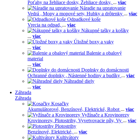
Poťahy na žehliace dosky,
Žehliace dosky,
...
viac
Náradie na upratovanie
Vedrá ,
Mopy a mopové sety,
Hubky a drôtenky
...
viac
Odpadkové koše
Vrecia na odpad,
...
viac
Nákupné tašky a košíky
...
viac
Úložné boxy a vaky
...
viac
Balenie a obalový
material
...
viac
Doplnky do domácnosti
Ochranné doplnky ,
Nástenné hodiny a budíky
...
viac
Náhradné diely
...
viac
Záhrada
Záhrada
Kosačky
Akumulátorové,
Benzínové,
Elektrické,
Robot
...
viac
Vyžínače a Krovinorezy
Krovinorezy,
Plotostrihy,
Vyvetvovacie píly,
Vy
...
viac
Plotostrihy
Benzínové,
Elektrické,
...
viac
Kultivátory