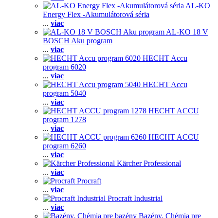
AL-KO
Energy Flex -Akumulátorová séria
...
viac
AL-KO 18 V
BOSCH Aku program
...
viac
HECHT Accu
program 6020
...
viac
HECHT Accu
program 5040
...
viac
HECHT ACCU
program 1278
...
viac
HECHT ACCU
program 6260
...
viac
Kärcher Professional
...
viac
Procraft
...
viac
Procraft Industrial
...
viac
Bazény, Chémia pre