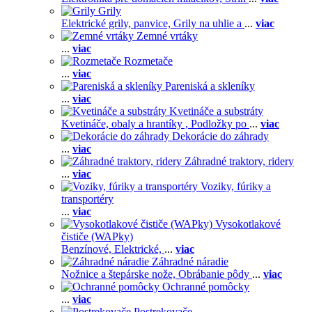
Grily
Elektrické grily, panvice,
Grily na uhlie a
...
viac
Zemné vrtáky
...
viac
Rozmetače
...
viac
Pareniská a skleníky
...
viac
Kvetináče a substráty
Kvetináče, obaly a hrantíky ,
Podložky po
...
viac
Dekorácie do záhrady
...
viac
Záhradné traktory, ridery
...
viac
Voziky, fúriky a
transportéry
...
viac
Vysokotlakové
čističe (WAPky)
Benzínové,
Elektrické,
...
viac
Záhradné náradie
Nožnice a štepárske nože,
Obrábanie pôdy
...
viac
Ochranné pomôcky
...
viac
Postrekovače