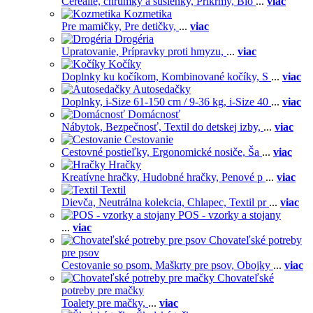
Cereálie, chrumky a sušienky,
Príkrmy,
Bio
...
viac
Kozmetika
Pre mamičky,
Pre detičky,
...
viac
Drogéria
Upratovanie,
Prípravky proti hmyzu,
...
viac
Kočíky
Doplnky ku kočíkom,
Kombinované kočíky,
S
...
viac
Autosedačky
Doplnky,
i-Size 61-150 cm / 9-36 kg,
i-Size 40
...
viac
Domácnosť
Nábytok,
Bezpečnosť,
Textil do detskej izby,
...
viac
Cestovanie
Cestovné postieľky,
Ergonomické nosiče,
Ša
...
viac
Hračky
Kreatívne hračky,
Hudobné hračky,
Penové p
...
viac
Textil
Dievča,
Neutrálna kolekcia,
Chlapec,
Textil pr
...
viac
POS - vzorky a stojany
...
viac
Chovateľské potreby
pre psov
Cestovanie so psom,
Maškrty pre psov,
Obojky
...
viac
Chovateľské
potreby pre mačky
Toalety pre mačky,
...
viac