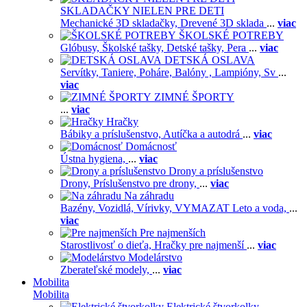
SKLADAČKY NIELEN PRE DETI
Mechanické 3D skladačky,
Drevené 3D sklada
...
viac
ŠKOLSKÉ POTREBY
Glóbusy,
Školské tašky,
Detské tašky,
Pera
...
viac
DETSKÁ OSLAVA
Servítky,
Taniere,
Poháre,
Balóny ,
Lampióny,
Sv
...
viac
ZIMNÉ ŠPORTY
...
viac
Hračky
Bábiky a príslušenstvo,
Autíčka a autodrá
...
viac
Domácnosť
Ústna hygiena,
...
viac
Drony a príslušenstvo
Drony,
Príslušenstvo pre drony,
...
viac
Na záhradu
Bazény,
Vozidlá,
Vírivky,
VYMAZAT Leto a voda,
...
viac
Pre najmenších
Starostlivosť o dieťa,
Hračky pre najmenší
...
viac
Modelárstvo
Zberateľské modely,
...
viac
Mobilita
Mobilita
Elektrické štvorkolky