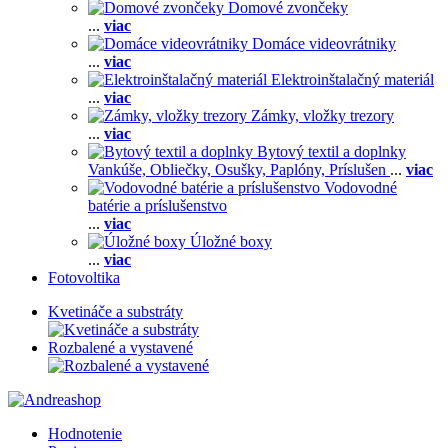
Domové zvončeky
...
viac
Domáce videovrátniky
...
viac
Elektroinštalačný materiál
...
viac
Zámky, vložky trezory
...
viac
Bytový textil a doplnky
Vankúše,
Obliečky,
Osušky,
Paplóny,
Príslušen
...
viac
Vodovodné
batérie a príslušenstvo
...
viac
Úložné boxy
...
viac
Fotovoltika
Kvetináče a substráty
Rozbalené a vystavené
Hodnotenie