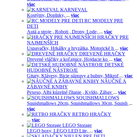
viac
KARNEVAL
Kostýmy,
Doplnky,
...
viac
RC MODELY PRE
DETI
Autá a stroje ,
Roboti ,
Drony,
Lode,
...
viac
HRAČKY PRE
NAJMENŠÍCH
Uspavačky,
Hrkálky a hryzátka,
Motorické h
...
viac
DREVENÉ HRAČKY
Drevené vláčiky a koľajnice,
Hojdacie ko
...
viac
DETSKÉ
HUDOBNÉ NÁSTROJE
Gitary,
Klávesy,
Bicie súpravy a bubny,
Mikrof
...
viac
NÁUČNÉ A
ZÁBAVNÉ KNIHY
Pexeso,
Albi kúzelné čítanie ,
Kvído,
Zábav
...
viac
SQUISHMALLOWS
Squishmallows 20cm,
Squishmallows 30cm,
Squish
...
viac
RETRO HRAČKY
...
viac
LEGO Storage
LEGO boxy,
LEGO LED Lite,
...
viac