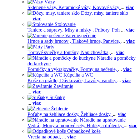
Vázy
Sklenené vázy,
Keramické vázy,
Kovové vázy
...
viac
Dózy, misy, taniere sklo
...
viac
Stolovanie
Taniere a súpravy,
Misy a misky ,
Príbory,
Poh
...
viac
Varenie,pečenie
Hrnce a sady hrncov ,
Tlakové hrnce,
Panvice,
...
viac
Párty
Tortové sviečky a fontány,
Napichovátka,
...
viac
Náradie a pomôcky
do kuchyne
Formičky a vykrajovačky,
Formy na pečenie,
...
viac
Kúpelňa a WC
Koše na prádlo,
Dávkovače,
Lavóry, vandle,
...
viac
Zaváranie
...
viac
Sušiaky
...
viac
Žehlenie
Poťahy na žehliace dosky,
Žehliace dosky,
...
viac
Náradie na upratovanie
Vedrá ,
Mopy a mopové sety,
Hubky a drôtenky
...
viac
Odpadkové koše
Vrecia na odpad,
...
viac