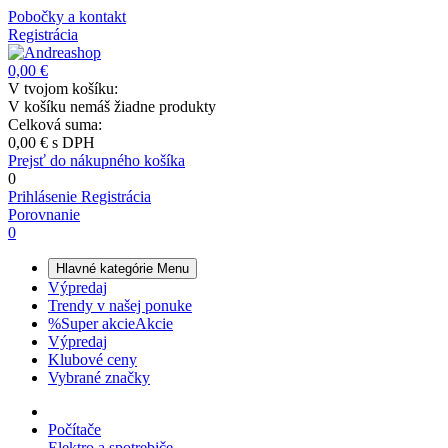
Pobočky a kontakt
Registrácia
0,00 €
V tvojom košíku:
V košíku nemáš žiadne produkty
Celková suma:
0,00 €
s DPH
Prejsť do nákupného košíka
0
Prihlásenie
Registrácia
Porovnanie
0
Hlavné kategórie
Menu
Výpredaj
Trendy v našej ponuke
%
Super akcie
Akcie
Výpredaj
Klubové ceny
Vybrané značky
Počítače
Elektro a spotrebiče