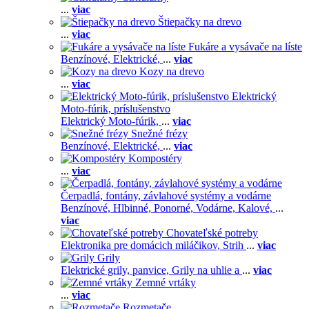
...
viac
Štiepačky na drevo
...
viac
Fukáre a vysávače na líste
Benzínové,
Elektrické,
...
viac
Kozy na drevo
...
viac
Elektrický
Moto-fúrik, príslušenstvo
Elektrický Moto-fúrik,
...
viac
Snežné frézy
Benzínové,
Elektrické,
...
viac
Kompostéry
...
viac
Čerpadlá, fontány, závlahové systémy a vodárne
Benzínové,
Hlbinné,
Ponorné,
Vodárne,
Kalové,
...
viac
Chovateľské potreby
Elektronika pre domácich miláčikov,
Strih
...
viac
Grily
Elektrické grily, panvice,
Grily na uhlie a
...
viac
Zemné vrtáky
...
viac
Rozmetače