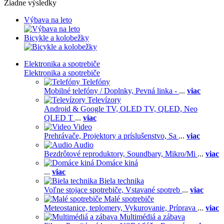
Žiadne výsledky
Výbava na leto
Bicykle a kolobežky
Elektronika a spotrebiče
Elektronika a spotrebiče
Telefóny
Mobilné telefóny / Doplnky,
Pevná linka -
...
viac
Televízory
Android & Google TV,
OLED TV,
QLED, Neo
QLED T
...
viac
Video
Prehrávače,
Projektory a príslušenstvo,
Sa
...
viac
Audio
Bezdrôtové reproduktory,
Soundbary,
Mikro/Mi
...
viac
Domáce kiná
...
viac
Biela technika
Voľne stojace spotrebiče,
Vstavané spotreb
...
viac
Malé spotrebiče
Meteostanice, teplomery,
Vykurovanie,
Príprava
...
viac
Multimédiá a zábava