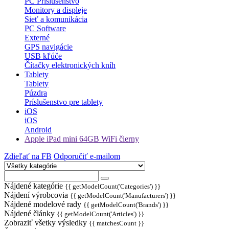
PC Príslušenstvo
Monitory a displeje
Sieť a komunikácia
PC Software
Externé
GPS navigácie
USB kľúče
Čítačky elektronických kníh
Tablety
Tablety
Púzdra
Príslušenstvo pre tablety
iOS
iOS
Android
Apple iPad mini 64GB WiFi čierny
Zdieľať na FB
Odporučiť e-mailom
Nájdené kategórie
{{ getModelCount('Categories') }}
Nájdení výrobcovia
{{ getModelCount('Manufacturers') }}
Nájdené modelové rady
{{ getModelCount('Brands') }}
Nájdené články
{{ getModelCount('Articles') }}
Zobraziť všetky výsledky
{{ matchesCount }}