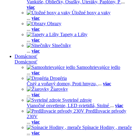
Vankúše,
Obliečky,
Osušky,
Uteráky,
Paplóny,
P
...
viac
Úložné boxy a vaky
...
viac
Obrazy
...
viac
Tapety a Lišty
...
viac
Slnečníky
...
viac
Domácnosť
Domácnosť
Samoohrievajúce jedlo
...
viac
Drogéria
Čistý a voňavý domov,
Proti hmyzu,
...
viac
Žiarovky
...
viac
Svetelné zdroje
Vianočné osvetlenie,
LED svietidlá,
Stolné
...
viac
Predlžovacie prívody
230V
...
viac
Spínacie Hodiny , merače
...
viac