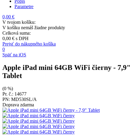
Popis
Parametre
0,00 €
V tvojom košíku:
V košíku nemáš žiadne produkty
Celková suma:
0,00 €
s DPH
Prejsť do nákupného košíka
0
Späť na iOS
Apple iPad mini 64GB WiFi čierny
- 7,9"
Tablet
(0 %)
Pr. č.: 14677
PN: MD530SL/A
Doprava zdarma