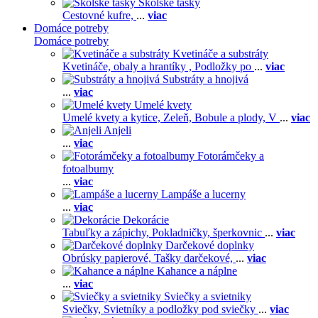
Školské tašky
Cestovné kufre,
...
viac
Domáce potreby
Domáce potreby
Kvetináče a substráty
Kvetináče, obaly a hrantíky ,
Podložky po
...
viac
Substráty a hnojivá
...
viac
Umelé kvety
Umelé kvety a kytice,
Zeleň,
Bobule a plody,
V
...
viac
Anjeli
...
viac
Fotorámčeky a
fotoalbumy
...
viac
Lampáše a lucerny
...
viac
Dekorácie
Tabuľky a zápichy,
Pokladničky, šperkovnic
...
viac
Darčekové doplnky
Obrúsky papierové,
Tašky darčekové,
...
viac
Kahance a náplne
...
viac
Sviečky a svietniky
Sviečky,
Svietníky a podložky pod sviečky
...
viac