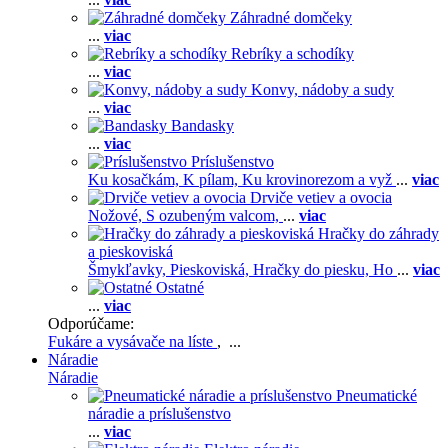
Záhradné domčeky
...
viac
Rebríky a schodíky
...
viac
Konvy, nádoby a sudy
...
viac
Bandasky
...
viac
Príslušenstvo
Ku kosačkám,
K pílam,
Ku krovinorezom a vyž
...
viac
Drviče vetiev a ovocia
Nožové,
S ozubeným valcom,
...
viac
Hračky do záhrady
a pieskoviská
Šmykľavky,
Pieskoviská,
Hračky do piesku,
Ho
...
viac
Ostatné
...
viac
Odporúčame:
Fukáre a vysávače na líste
, ...
Náradie
Náradie
Pneumatické
náradie a príslušenstvo
...
viac