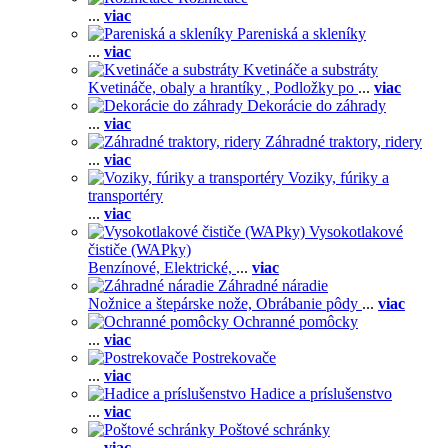
...
viac
Pareniská a skleníky
...
viac
Kvetináče a substráty
Kvetináče, obaly a hrantíky ,
Podložky po
...
viac
Dekorácie do záhrady
...
viac
Záhradné traktory, ridery
...
viac
Voziky, fúriky a
transportéry
...
viac
Vysokotlakové
čističe (WAPky)
Benzínové,
Elektrické,
...
viac
Záhradné náradie
Nožnice a štepárske nože,
Obrábanie pôdy
...
viac
Ochranné pomôcky
...
viac
Postrekovače
...
viac
Hadice a príslušenstvo
...
viac
Poštové schránky
...
viac