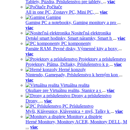
Tablety,
Púzdra,
Príslušenstvo pre tablety,
...
viac
Počítače
All in one PC,
Zostavy PC,
Mini PC,
...
viac
Gaming
Gaming PC a notebooky,
Gaming monitory a pro
...
viac
Nositeľná elektronika
Detské smart hodinky,
Smart náramky,
Smart h
...
viac
PC komponenty
Pamäte RAM,
Pevné disky,
Výmenné kity a boxy
...
viac
Projektory a príslušenstvo
Projektory,
Plátna,
Držiaky,
Príslušenstvo k p
...
viac
Herné konzoly
Nintendo,
Gamepady,
Príslušenstvo k herným kon
...
viac
Virtuálna realita
Okuliare pre Virtuálnu realitu,
Stanice a s
...
viac
Drony a príslušenstvo
Drony,
...
viac
PC Príslušenstvo
Myši,
Klávesnice,
Klávesnica + myš,
Tašky k
...
viac
Monitory a displeje
Herné Monitory,
Monitory ACER,
Monitory DELL,
M
...
viac