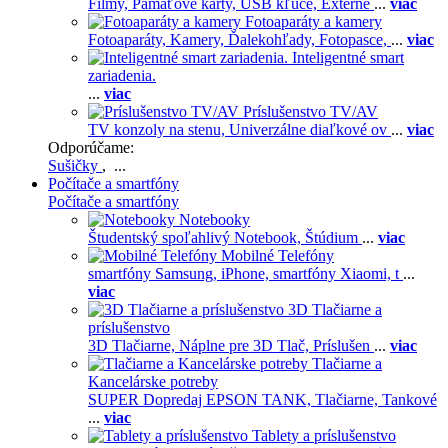
Filmy,
Pamäťové karty,
USB kľúče,
Externé
...
viac
Fotoaparáty a kamery
Fotoaparáty,
Kamery,
Ďalekohľady,
Fotopasce,
...
viac
Inteligentné smart
zariadenia.
...
viac
Príslušenstvo TV/AV
TV konzoly na stenu,
Univerzálne diaľkové ov
...
viac
Odporúčame:
Sušičky
, ...
Počítače a smartfóny
Počítače a smartfóny
Notebooky
Študentský spoľahlivý Notebook,
Štúdium
...
viac
Mobilné Telefóny
smartfóny Samsung,
iPhone,
smartfóny Xiaomi,
t
...
viac
3D Tlačiarne a
príslušenstvo
3D Tlačiarne,
Náplne pre 3D Tlač,
Príslušen
...
viac
Tlačiarne a
Kancelárske potreby
SUPER Dopredaj EPSON TANK,
Tlačiarne,
Tankové
...
viac
Tablety a príslušenstvo