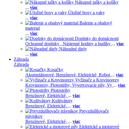
Nákupné tašky a košíky
...
viac
Úložné boxy a vaky
...
viac
Balenie a obalový
material
...
viac
Doplnky do domácnosti
Ochranné doplnky ,
Nástenné hodiny a budíky
...
viac
Náhradné diely
...
viac
Záhrada
Záhrada
Kosačky
Akumulátorové,
Benzínové,
Elektrické,
Robot
...
viac
Vyžínače a Krovinorezy
Krovinorezy,
Plotostrihy,
Vyvetvovacie píly,
Vy
...
viac
Plotostrihy
Benzínové,
Elektrické,
...
viac
Kultivátory
Benzínové,
Elektrické,
...
viac
Prevzdušňovače
trávnikov
Benzínové,
Elektrické,
...
viac
Elektrické a motorové