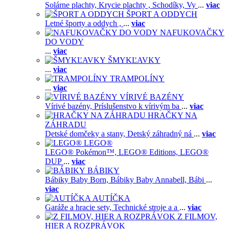
Solárne plachty,
Krycie plachty ,
Schodíky,
Vy
...
viac
ŠPORT A ODDYCH
Letné športy a oddych ,
...
viac
NAFUKOVAČKY
DO VODY
...
viac
ŠMYKĽAVKY
...
viac
TRAMPOLÍNY
...
viac
VÍRIVÉ BAZÉNY
Vírivé bazény,
Príslušenstvo k vírivým ba
...
viac
HRAČKY NA
ZÁHRADU
Detské domčeky a stany,
Detský záhradný ná
...
viac
LEGO®
LEGO® Pokémon™,
LEGO® Editions,
LEGO®
DUP
...
viac
BÁBIKY
Bábiky Baby Born,
Bábiky Baby Annabell,
Bábi
...
viac
AUTÍČKA
Garáže a hracie sety,
Technické stroje a a
...
viac
Z FILMOV,
HIER A ROZPRÁVOK