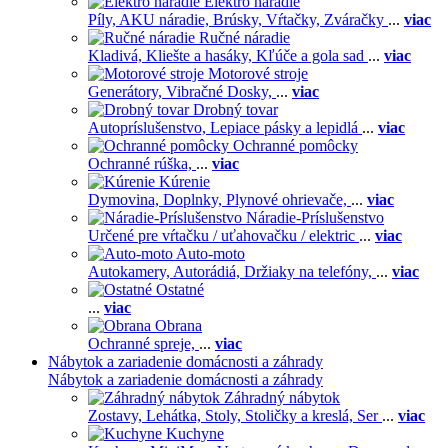
Elektro náradie
Píly,
AKU náradie,
Brúsky,
Vŕtačky,
Zváračky
...
viac
Ručné náradie
Kladivá,
Kliešte a hasáky,
Kľúče a gola sad
...
viac
Motorové stroje
Generátory,
Vibračné Dosky,
...
viac
Drobný tovar
Autopríslušenstvo,
Lepiace pásky a lepidlá
...
viac
Ochranné pomôcky
Ochranné rúška,
...
viac
Kúrenie
Dymovina,
Doplnky,
Plynové ohrievače,
...
viac
Náradie-Príslušenstvo
Určené pre vŕtačku / uťahovačku / elektric
...
viac
Auto-moto
Autokamery,
Autorádiá,
Držiaky na telefóny,
...
viac
Ostatné
...
viac
Obrana
Ochranné spreje,
...
viac
Nábytok a zariadenie domácnosti a záhrady
Nábytok a zariadenie domácnosti a záhrady
Záhradný nábytok
Zostavy,
Lehátka,
Stoly,
Stoličky a kreslá,
Ser
...
viac
Kuchyne