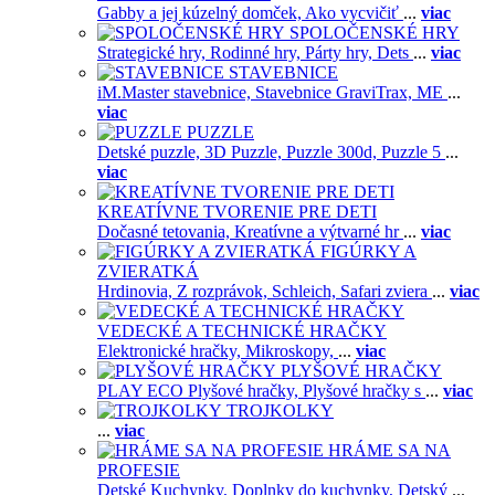
Gabby a jej kúzelný domček,
Ako vycvičiť
...
viac
SPOLOČENSKÉ HRY
Strategické hry,
Rodinné hry,
Párty hry,
Dets
...
viac
STAVEBNICE
iM.Master stavebnice,
Stavebnice GraviTrax,
ME
...
viac
PUZZLE
Detské puzzle,
3D Puzzle,
Puzzle 300d,
Puzzle 5
...
viac
KREATÍVNE TVORENIE PRE DETI
Dočasné tetovania,
Kreatívne a výtvarné hr
...
viac
FIGÚRKY A
ZVIERATKÁ
Hrdinovia,
Z rozprávok,
Schleich,
Safari zviera
...
viac
VEDECKÉ A TECHNICKÉ HRAČKY
Elektronické hračky,
Mikroskopy,
...
viac
PLYŠOVÉ HRAČKY
PLAY ECO Plyšové hračky,
Plyšové hračky s
...
viac
TROJKOLKY
...
viac
HRÁME SA NA
PROFESIE
Detské Kuchynky,
Doplnky do kuchynky,
Detský
...