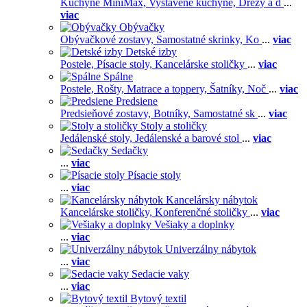
Kuchyne MiniMax,
Vystavené kuchyne,
Drezy a d
...
viac
Obývačky
Obývačkové zostavy,
Samostatné skrinky,
Ko
...
viac
Detské izby
Postele,
Písacie stoly,
Kancelárske stoličky
...
viac
Spálne
Postele,
Rošty,
Matrace a toppery,
Šatníky,
Noč
...
viac
Predsiene
Predsieňové zostavy,
Botníky,
Samostatné sk
...
viac
Stoly a stoličky
Jedálenské stoly,
Jedálenské a barové stol
...
viac
Sedačky
...
viac
Písacie stoly
...
viac
Kancelársky nábytok
Kancelárske stoličky,
Konferenčné stoličky
...
viac
Vešiaky a doplnky
...
viac
Univerzálny nábytok
...
viac
Sedacie vaky
...
viac
Bytový textil