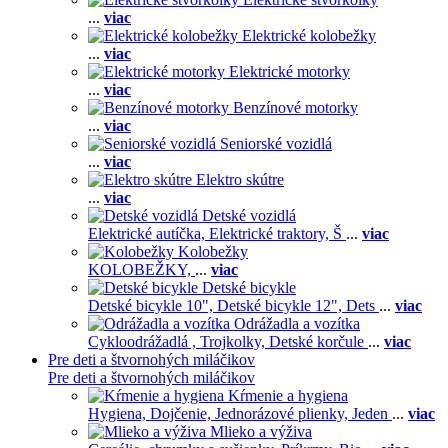
...
viac
Elektrické kolobežky
...
viac
Elektrické motorky
...
viac
Benzínové motorky
...
viac
Seniorské vozidlá
...
viac
Elektro skútre
...
viac
Detské vozidlá
Elektrické autíčka,
Elektrické traktory,
Š
...
viac
Kolobežky
KOLOBEŽKY,
...
viac
Detské bicykle
Detské bicykle 10",
Detské bicykle 12",
Dets
...
viac
Odrážadla a vozítka
Cykloodrážadlá ,
Trojkolky,
Detské korčule
...
viac
Pre deti a štvornohých miláčikov
Pre deti a štvornohých miláčikov
Kŕmenie a hygiena
Hygiena,
Dojčenie,
Jednorázové plienky,
Jeden
...
viac
Mlieko a výživa