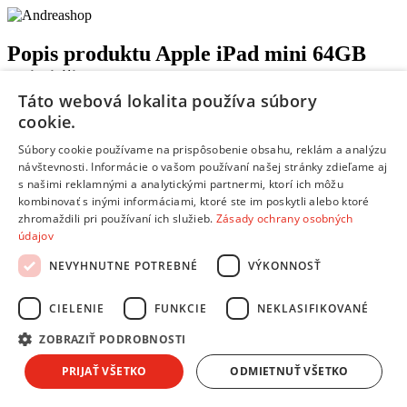
Popis produktu
Apple iPad mini 64GB
WiFi čierny
Táto webová lokalita používa súbory
Parametre produktu
cookie.
Súbory cookie používame na prispôsobenie obsahu, reklám a analýzu
Všeobecné informácie
návštevnosti. Informácie o vašom používaní našej stránky zdieľame aj
s našimi reklamnými a analytickými partnermi, ktorí ich môžu
Operačný systém:
Apple iOS
kombinovať s inými informáciami, ktoré ste im poskytli alebo ktoré
zhromaždili pri používaní ich služieb.
Zásady ochrany osobných
Farba:
Čierna
údajov
Hmotnosť:
308 g
Rozmery (VxŠxH):
200 x 134,7 x 7,2 mm
NEVYHNUTNE POTREBNÉ
VÝKONNOSŤ
Displej
CIELENIE
FUNKCIE
NEKLASIFIKOVANÉ
Uhlopriečka:
7,9"
ZOBRAZIŤ PODROBNOSTI
Rozlíšenie displeja:
XGA (1024x768)
PRIJAŤ VŠETKO
ODMIETNUŤ VŠETKO
Typ dotykového displeja:
IPS LED