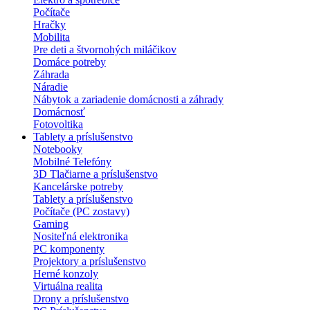
Počítače
Hračky
Mobilita
Pre deti a štvornohých miláčikov
Domáce potreby
Záhrada
Náradie
Nábytok a zariadenie domácnosti a záhrady
Domácnosť
Fotovoltika
Tablety a príslušenstvo
Notebooky
Mobilné Telefóny
3D Tlačiarne a príslušenstvo
Kancelárske potreby
Tablety a príslušenstvo
Počítače (PC zostavy)
Gaming
Nositeľná elektronika
PC komponenty
Projektory a príslušenstvo
Herné konzoly
Virtuálna realita
Drony a príslušenstvo