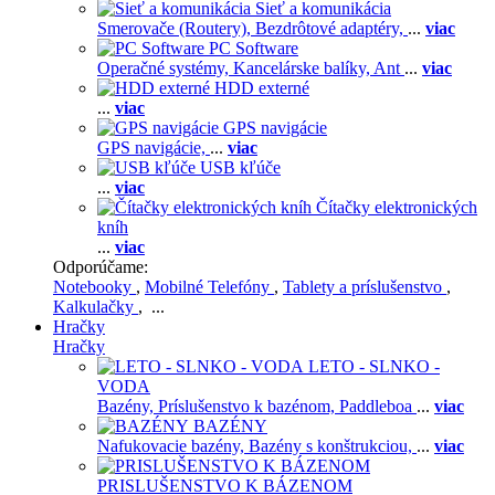
Sieť a komunikácia
Smerovače (Routery),
Bezdrôtové adaptéry,
...
viac
PC Software
Operačné systémy,
Kancelárske balíky,
Ant
...
viac
HDD externé
...
viac
GPS navigácie
GPS navigácie,
...
viac
USB kľúče
...
viac
Čítačky elektronických
kníh
...
viac
Odporúčame:
Notebooky
,
Mobilné Telefóny
,
Tablety a príslušenstvo
,
Kalkulačky
, ...
Hračky
Hračky
LETO - SLNKO -
VODA
Bazény,
Príslušenstvo k bazénom,
Paddleboa
...
viac
BAZÉNY
Nafukovacie bazény,
Bazény s konštrukciou,
...
viac
PRISLUŠENSTVO K BÁZENOM