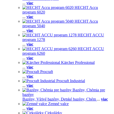
...
viac
HECHT Accu
program 6020
...
viac
HECHT Accu
program 5040
...
viac
HECHT ACCU
program 1278
...
viac
HECHT ACCU
program 6260
...
viac
Kärcher Professional
...
viac
Procraft
...
viac
Procraft Industrial
...
viac
Bazény, Chémia pre
bazény
Bazény,
Vírivé bazény,
Detské bazény,
Chém
...
viac
Zemné valce
...
viac
Cirkulárky