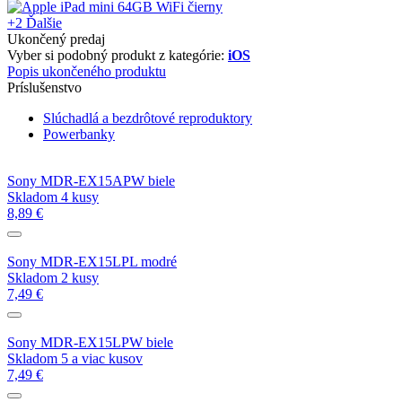
+2
Ďalšie
Ukončený predaj
Vyber si podobný produkt z kategórie:
iOS
Popis ukončeného produktu
Príslušenstvo
Slúchadlá a bezdrôtové reproduktory
Powerbanky
Sony MDR-EX15APW biele
Skladom 4 kusy
8,89 €
Sony MDR-EX15LPL modré
Skladom 2 kusy
7,49 €
Sony MDR-EX15LPW biele
Skladom 5 a viac kusov
7,49 €