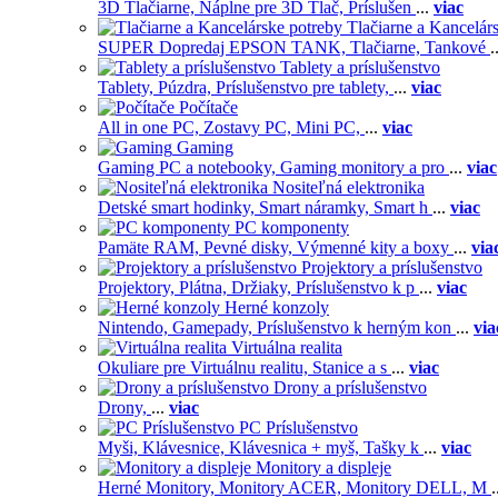
3D Tlačiarne,
Náplne pre 3D Tlač,
Príslušen
...
viac
Tlačiarne a Kancelár
SUPER Dopredaj EPSON TANK,
Tlačiarne,
Tankové
.
Tablety a príslušenstvo
Tablety,
Púzdra,
Príslušenstvo pre tablety,
...
viac
Počítače
All in one PC,
Zostavy PC,
Mini PC,
...
viac
Gaming
Gaming PC a notebooky,
Gaming monitory a pro
...
viac
Nositeľná elektronika
Detské smart hodinky,
Smart náramky,
Smart h
...
viac
PC komponenty
Pamäte RAM,
Pevné disky,
Výmenné kity a boxy
...
via
Projektory a príslušenstvo
Projektory,
Plátna,
Držiaky,
Príslušenstvo k p
...
viac
Herné konzoly
Nintendo,
Gamepady,
Príslušenstvo k herným kon
...
via
Virtuálna realita
Okuliare pre Virtuálnu realitu,
Stanice a s
...
viac
Drony a príslušenstvo
Drony,
...
viac
PC Príslušenstvo
Myši,
Klávesnice,
Klávesnica + myš,
Tašky k
...
viac
Monitory a displeje
Herné Monitory,
Monitory ACER,
Monitory DELL,
M
.