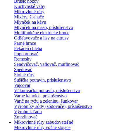
Brúsič nožov
Kuchynské váhy
Mikrovlnné rúry
Mixéry, šľahače
Mlynček na kávu
Mlynček na mäso, príslušenstvo
Multifunkčné elektrické hrnce
Odšťavovače a lisy na citrusy
Parné hrnce
Pekáreň chleba
Popcornovač
Remosky
Sendvičovač, vaflovač, muffinovač
Speňovač
Stolné rúry
Sušička potravín, príslušenstvo
Vajcovar
Vákuovačka potravín, príslušenstvo
Varné kanvice, príslušenstvo
Varič na ryžu a zeleninu, šunkovar
Výrobníky sódy (sódovače), príslušenstvo
Výrobník ľadu
Zmrzlinovač
Mikrovlnné rúry zabudovateľné
Mikrovlnné rúry voľne stojace