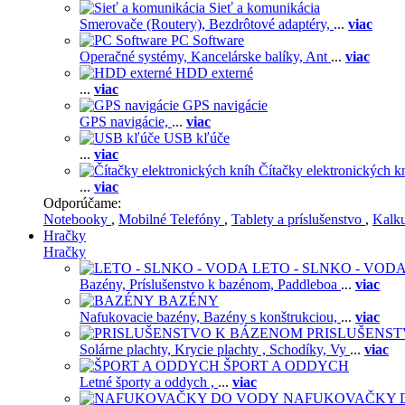
Sieť a komunikácia
Smerovače (Routery),
Bezdrôtové adaptéry,
...
viac
PC Software
Operačné systémy,
Kancelárske balíky,
Ant
...
viac
HDD externé
...
viac
GPS navigácie
GPS navigácie,
...
viac
USB kľúče
...
viac
Čítačky elektronických k
...
viac
Odporúčame:
Notebooky
,
Mobilné Telefóny
,
Tablety a príslušenstvo
,
Kalk
Hračky
Hračky
LETO - SLNKO - VOD
Bazény,
Príslušenstvo k bazénom,
Paddleboa
...
viac
BAZÉNY
Nafukovacie bazény,
Bazény s konštrukciou,
...
viac
PRISLUŠENS
Solárne plachty,
Krycie plachty ,
Schodíky,
Vy
...
viac
ŠPORT A ODDYCH
Letné športy a oddych ,
...
viac
NAFUKOVAČKY 