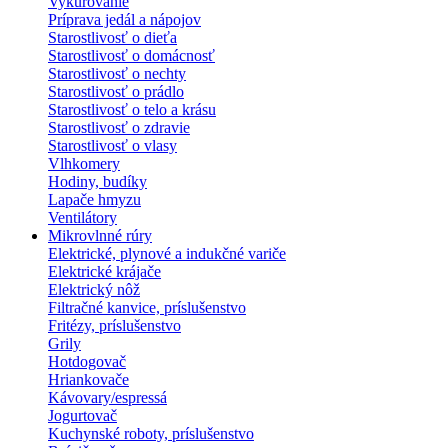
Vykurovanie
Príprava jedál a nápojov
Starostlivosť o dieťa
Starostlivosť o domácnosť
Starostlivosť o nechty
Starostlivosť o prádlo
Starostlivosť o telo a krásu
Starostlivosť o zdravie
Starostlivosť o vlasy
Vlhkomery
Hodiny, budíky
Lapače hmyzu
Ventilátory
Mikrovlnné rúry
Elektrické, plynové a indukčné variče
Elektrické krájače
Elektrický nôž
Filtračné kanvice, príslušenstvo
Fritézy, príslušenstvo
Grily
Hotdogovač
Hriankovače
Kávovary/espressá
Jogurtovač
Kuchynské roboty, príslušenstvo