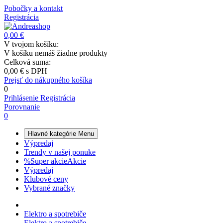
Pobočky a kontakt
Registrácia
0,00 €
V tvojom košíku:
V košíku nemáš žiadne produkty
Celková suma:
0,00 €
s DPH
Prejsť do nákupného košíka
0
Prihlásenie
Registrácia
Porovnanie
0
Hlavné kategórie
Menu
Výpredaj
Trendy v našej ponuke
%
Super akcie
Akcie
Výpredaj
Klubové ceny
Vybrané značky
Elektro a spotrebiče
Elektro a spotrebiče