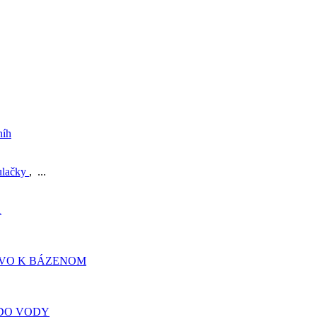
níh
ulačky
, ...
A
TVO K BÁZENOM
DO VODY