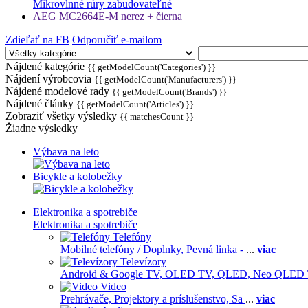
Mikrovlnné rúry zabudovateľné
AEG MC2664E-M nerez + čierna
Zdieľať na FB
Odporučiť e-mailom
Nájdené kategórie
{{ getModelCount('Categories') }}
Nájdení výrobcovia
{{ getModelCount('Manufacturers') }}
Nájdené modelové rady
{{ getModelCount('Brands') }}
Nájdené články
{{ getModelCount('Articles') }}
Zobraziť všetky výsledky
{{ matchesCount }}
Žiadne výsledky
Výbava na leto
Bicykle a kolobežky
Elektronika a spotrebiče
Elektronika a spotrebiče
Telefóny
Mobilné telefóny / Doplnky,
Pevná linka -
...
viac
Televízory
Android & Google TV,
OLED TV,
QLED, Neo QLED
Video
Prehrávače,
Projektory a príslušenstvo,
Sa
...
viac