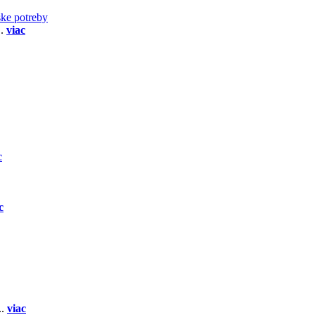
ske potreby
..
viac
c
c
..
viac