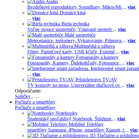
Audio
Bezdrôtové reproduktory,
Soundbary,
Mikro/Mi
...
viac
Domáce kiná
...
viac
Biela technika
Voľne stojace spotrebiče,
Vstavané spotreb
...
viac
Malé spotrebiče
Meteostanice, teplomery,
Vykurovanie,
Príprava
...
viac
Multimédiá a zábava
Filmy,
Pamäťové karty,
USB kľúče,
Externé
...
viac
Fotoaparáty a kamery
Fotoaparáty,
Kamery,
Ďalekohľady,
Fotopasce,
...
viac
Inteligentné smart zariad
...
viac
Príslušenstvo TV/AV
TV konzoly na stenu,
Univerzálne diaľkové ov
...
viac
Odporúčame:
Sušičky
, ...
Počítače a smartfóny
Počítače a smartfóny
Notebooky
Študentský spoľahlivý Notebook,
Štúdium
...
viac
Mobilné Telefóny
smartfóny Samsung,
iPhone,
smartfóny Xiaomi,
t
...
viac
3D Tlačiarne a príslušen