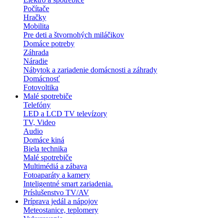
Počítače
Hračky
Mobilita
Pre deti a štvornohých miláčikov
Domáce potreby
Záhrada
Náradie
Nábytok a zariadenie domácnosti a záhrady
Domácnosť
Fotovoltika
Malé spotrebiče
Telefóny
LED a LCD TV televízory
TV, Video
Audio
Domáce kiná
Biela technika
Malé spotrebiče
Multimédiá a zábava
Fotoaparáty a kamery
Inteligentné smart zariadenia.
Príslušenstvo TV/AV
Príprava jedál a nápojov
Meteostanice, teplomery