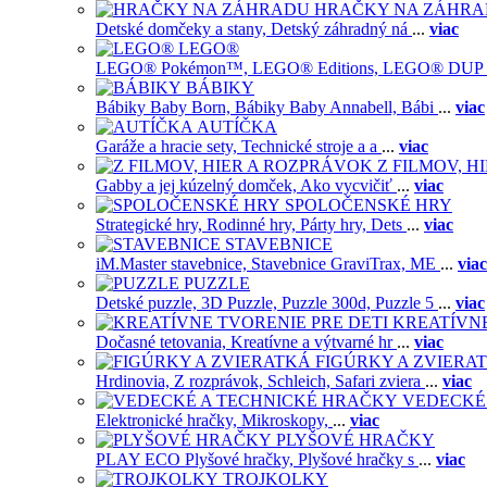
HRAČKY NA ZÁHR
Detské domčeky a stany,
Detský záhradný ná
...
viac
LEGO®
LEGO® Pokémon™,
LEGO® Editions,
LEGO® DUP
BÁBIKY
Bábiky Baby Born,
Bábiky Baby Annabell,
Bábi
...
viac
AUTÍČKA
Garáže a hracie sety,
Technické stroje a a
...
viac
Z FILMOV, 
Gabby a jej kúzelný domček,
Ako vycvičiť
...
viac
SPOLOČENSKÉ HRY
Strategické hry,
Rodinné hry,
Párty hry,
Dets
...
viac
STAVEBNICE
iM.Master stavebnice,
Stavebnice GraviTrax,
ME
...
viac
PUZZLE
Detské puzzle,
3D Puzzle,
Puzzle 300d,
Puzzle 5
...
viac
KREATÍVNE
Dočasné tetovania,
Kreatívne a výtvarné hr
...
viac
FIGÚRKY A ZVIERA
Hrdinovia,
Z rozprávok,
Schleich,
Safari zviera
...
viac
VEDECKÉ
Elektronické hračky,
Mikroskopy,
...
viac
PLYŠOVÉ HRAČKY
PLAY ECO Plyšové hračky,
Plyšové hračky s
...
viac
TROJKOLKY