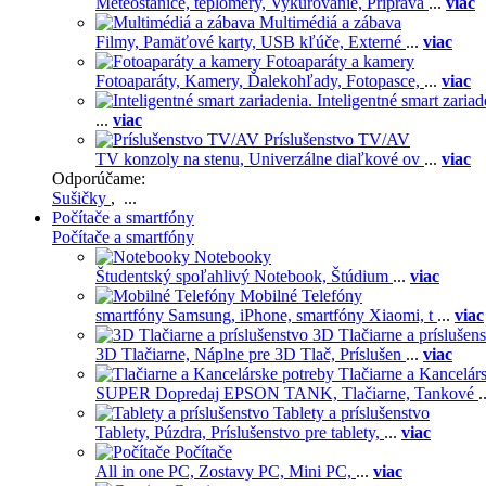
Meteostanice, teplomery,
Vykurovanie,
Príprava
...
viac
Multimédiá a zábava
Filmy,
Pamäťové karty,
USB kľúče,
Externé
...
viac
Fotoaparáty a kamery
Fotoaparáty,
Kamery,
Ďalekohľady,
Fotopasce,
...
viac
Inteligentné smart zariad
...
viac
Príslušenstvo TV/AV
TV konzoly na stenu,
Univerzálne diaľkové ov
...
viac
Odporúčame:
Sušičky
, ...
Počítače a smartfóny
Počítače a smartfóny
Notebooky
Študentský spoľahlivý Notebook,
Štúdium
...
viac
Mobilné Telefóny
smartfóny Samsung,
iPhone,
smartfóny Xiaomi,
t
...
viac
3D Tlačiarne a príslušen
3D Tlačiarne,
Náplne pre 3D Tlač,
Príslušen
...
viac
Tlačiarne a Kancelár
SUPER Dopredaj EPSON TANK,
Tlačiarne,
Tankové
.
Tablety a príslušenstvo
Tablety,
Púzdra,
Príslušenstvo pre tablety,
...
viac
Počítače
All in one PC,
Zostavy PC,
Mini PC,
...
viac