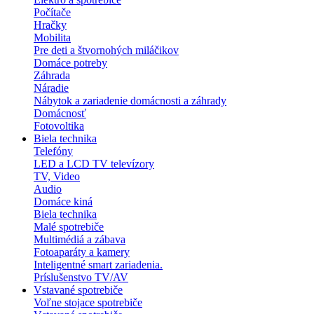
Počítače
Hračky
Mobilita
Pre deti a štvornohých miláčikov
Domáce potreby
Záhrada
Náradie
Nábytok a zariadenie domácnosti a záhrady
Domácnosť
Fotovoltika
Biela technika
Telefóny
LED a LCD TV televízory
TV, Video
Audio
Domáce kiná
Biela technika
Malé spotrebiče
Multimédiá a zábava
Fotoaparáty a kamery
Inteligentné smart zariadenia.
Príslušenstvo TV/AV
Vstavané spotrebiče
Voľne stojace spotrebiče