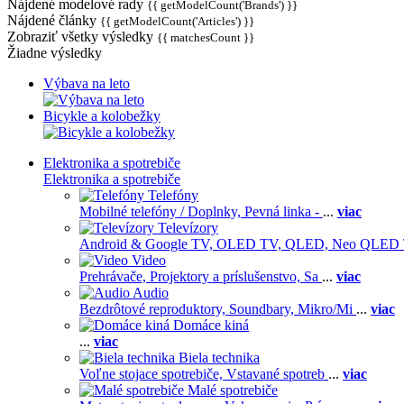
Nájdené modelové rady
{{ getModelCount('Brands') }}
Nájdené články
{{ getModelCount('Articles') }}
Zobraziť všetky výsledky
{{ matchesCount }}
Žiadne výsledky
Výbava na leto
Bicykle a kolobežky
Elektronika a spotrebiče
Elektronika a spotrebiče
Telefóny
Mobilné telefóny / Doplnky,
Pevná linka -
...
viac
Televízory
Android & Google TV,
OLED TV,
QLED, Neo QLED
Video
Prehrávače,
Projektory a príslušenstvo,
Sa
...
viac
Audio
Bezdrôtové reproduktory,
Soundbary,
Mikro/Mi
...
viac
Domáce kiná
...
viac
Biela technika
Voľne stojace spotrebiče,
Vstavané spotreb
...
viac
Malé spotrebiče