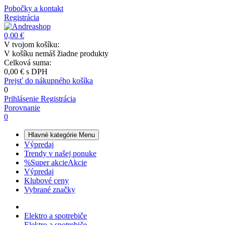
Pobočky a kontakt
Registrácia
0,00 €
V tvojom košíku:
V košíku nemáš žiadne produkty
Celková suma:
0,00 €
s DPH
Prejsť do nákupného košíka
0
Prihlásenie
Registrácia
Porovnanie
0
Hlavné kategórie
Menu
Výpredaj
Trendy v našej ponuke
%
Super akcie
Akcie
Výpredaj
Klubové ceny
Vybrané značky
Elektro a spotrebiče
Elektro a spotrebiče