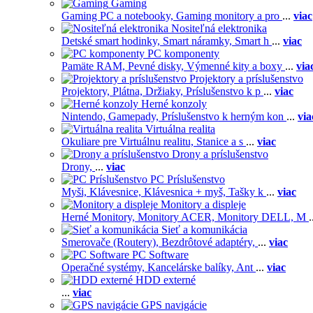
Gaming
Gaming PC a notebooky,
Gaming monitory a pro
...
viac
Nositeľná elektronika
Detské smart hodinky,
Smart náramky,
Smart h
...
viac
PC komponenty
Pamäte RAM,
Pevné disky,
Výmenné kity a boxy
...
via
Projektory a príslušenstvo
Projektory,
Plátna,
Držiaky,
Príslušenstvo k p
...
viac
Herné konzoly
Nintendo,
Gamepady,
Príslušenstvo k herným kon
...
via
Virtuálna realita
Okuliare pre Virtuálnu realitu,
Stanice a s
...
viac
Drony a príslušenstvo
Drony,
...
viac
PC Príslušenstvo
Myši,
Klávesnice,
Klávesnica + myš,
Tašky k
...
viac
Monitory a displeje
Herné Monitory,
Monitory ACER,
Monitory DELL,
M
.
Sieť a komunikácia
Smerovače (Routery),
Bezdrôtové adaptéry,
...
viac
PC Software
Operačné systémy,
Kancelárske balíky,
Ant
...
viac
HDD externé
...
viac
GPS navigácie