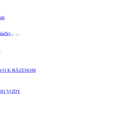
níh
ulačky
, ...
A
TVO K BÁZENOM
DO VODY