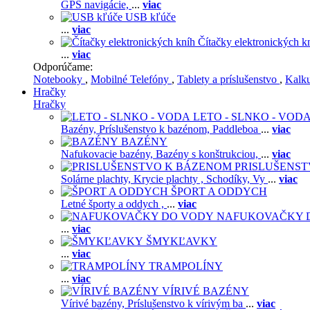
GPS navigácie,
...
viac
USB kľúče
...
viac
Čítačky elektronických k
...
viac
Odporúčame:
Notebooky
,
Mobilné Telefóny
,
Tablety a príslušenstvo
,
Kalk
Hračky
Hračky
LETO - SLNKO - VOD
Bazény,
Príslušenstvo k bazénom,
Paddleboa
...
viac
BAZÉNY
Nafukovacie bazény,
Bazény s konštrukciou,
...
viac
PRISLUŠENS
Solárne plachty,
Krycie plachty ,
Schodíky,
Vy
...
viac
ŠPORT A ODDYCH
Letné športy a oddych ,
...
viac
NAFUKOVAČKY 
...
viac
ŠMYKĽAVKY
...
viac
TRAMPOLÍNY
...
viac
VÍRIVÉ BAZÉNY
Vírivé bazény,
Príslušenstvo k vírivým ba
...
viac