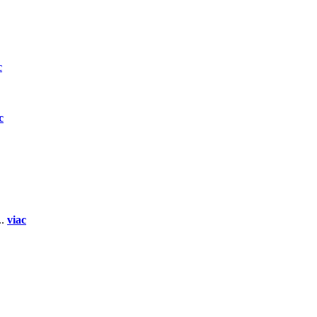
c
c
..
viac