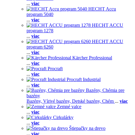
...
viac
HECHT Accu
program 5040
...
viac
HECHT ACCU
program 1278
...
viac
HECHT ACCU
program 6260
...
viac
Kärcher Professional
...
viac
Procraft
...
viac
Procraft Industrial
...
viac
Bazény, Chémia pre
bazény
Bazény,
Vírivé bazény,
Detské bazény,
Chém
...
viac
Zemné valce
...
viac
Cirkulárky
...
viac
Štiepačky na drevo
...
viac