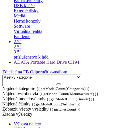
Pamäťové karty
USB kľúče
Externé disky
Médiá
Herné konzoly
Software
Virtuálna realita
Fandenie
2.5"
2.5"
3.5"
príslušenstvo k hdd
ADATA Portable Hard Drive CH94
Zdieľať na FB
Odporučiť e-mailom
Nájdené kategórie
{{ getModelCount('Categories') }}
Nájdení výrobcovia
{{ getModelCount('Manufacturers') }}
Nájdené modelové rady
{{ getModelCount('Brands') }}
Nájdené články
{{ getModelCount('Articles') }}
Zobraziť všetky výsledky
{{ matchesCount }}
Žiadne výsledky
Výbava na leto