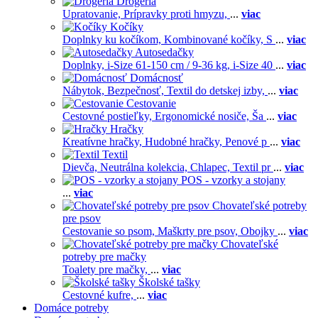
Drogéria
Upratovanie,
Prípravky proti hmyzu,
...
viac
Kočíky
Doplnky ku kočíkom,
Kombinované kočíky,
S
...
viac
Autosedačky
Doplnky,
i-Size 61-150 cm / 9-36 kg,
i-Size 40
...
viac
Domácnosť
Nábytok,
Bezpečnosť,
Textil do detskej izby,
...
viac
Cestovanie
Cestovné postieľky,
Ergonomické nosiče,
Ša
...
viac
Hračky
Kreatívne hračky,
Hudobné hračky,
Penové p
...
viac
Textil
Dievča,
Neutrálna kolekcia,
Chlapec,
Textil pr
...
viac
POS - vzorky a stojany
...
viac
Chovateľské potreby
pre psov
Cestovanie so psom,
Maškrty pre psov,
Obojky
...
viac
Chovateľské
potreby pre mačky
Toalety pre mačky,
...
viac
Školské tašky
Cestovné kufre,
...
viac
Domáce potreby