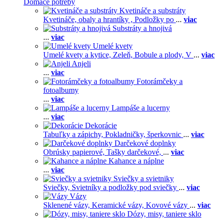
Domáce potreby
Kvetináče a substráty
Kvetináče, obaly a hrantíky ,
Podložky po
...
viac
Substráty a hnojivá
...
viac
Umelé kvety
Umelé kvety a kytice,
Zeleň,
Bobule a plody,
V
...
viac
Anjeli
...
viac
Fotorámčeky a
fotoalbumy
...
viac
Lampáše a lucerny
...
viac
Dekorácie
Tabuľky a zápichy,
Pokladničky, šperkovnic
...
viac
Darčekové doplnky
Obrúsky papierové,
Tašky darčekové,
...
viac
Kahance a náplne
...
viac
Sviečky a svietniky
Sviečky,
Svietníky a podložky pod sviečky
...
viac
Vázy
Sklenené vázy,
Keramické vázy,
Kovové vázy
...
viac
Dózy, misy, taniere sklo