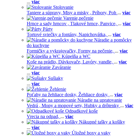
...
viac
Stolovanie
Taniere a súpravy,
Misy a misky ,
Príbory,
Poh
...
viac
Varenie,pečenie
Hrnce a sady hrncov ,
Tlakové hrnce,
Panvice,
...
viac
Párty
Tortové sviečky a fontány,
Napichovátka,
...
viac
Náradie a pomôcky
do kuchyne
Formičky a vykrajovačky,
Formy na pečenie,
...
viac
Kúpelňa a WC
Koše na prádlo,
Dávkovače,
Lavóry, vandle,
...
viac
Zaváranie
...
viac
Sušiaky
...
viac
Žehlenie
Poťahy na žehliace dosky,
Žehliace dosky,
...
viac
Náradie na upratovanie
Vedrá ,
Mopy a mopové sety,
Hubky a drôtenky
...
viac
Odpadkové koše
Vrecia na odpad,
...
viac
Nákupné tašky a košíky
...
viac
Úložné boxy a vaky