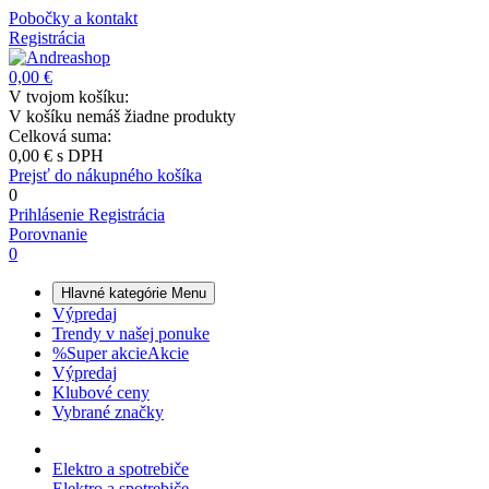
Pobočky a kontakt
Registrácia
0,00 €
V tvojom košíku:
V košíku nemáš žiadne produkty
Celková suma:
0,00 €
s DPH
Prejsť do nákupného košíka
0
Prihlásenie
Registrácia
Porovnanie
0
Hlavné kategórie
Menu
Výpredaj
Trendy v našej ponuke
%
Super akcie
Akcie
Výpredaj
Klubové ceny
Vybrané značky
Elektro a spotrebiče
Elektro a spotrebiče