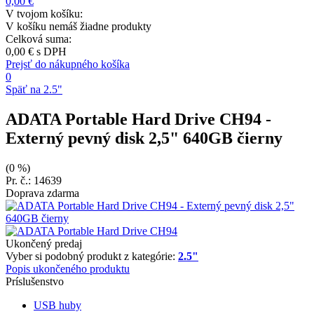
0,00 €
V tvojom košíku:
V košíku nemáš žiadne produkty
Celková suma:
0,00 €
s DPH
Prejsť do nákupného košíka
0
Späť na 2.5"
ADATA Portable Hard Drive CH94
-
Externý pevný disk 2,5" 640GB čierny
(0 %)
Pr. č.: 14639
Doprava zdarma
Ukončený predaj
Vyber si podobný produkt z kategórie:
2.5"
Popis ukončeného produktu
Príslušenstvo
USB huby