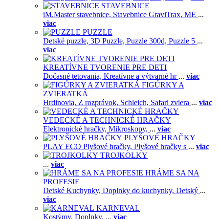
STAVEBNICE
iM.Master stavebnice,
Stavebnice GraviTrax,
ME
...
viac
PUZZLE
Detské puzzle,
3D Puzzle,
Puzzle 300d,
Puzzle 5
...
viac
KREATÍVNE TVORENIE PRE DETI
Dočasné tetovania,
Kreatívne a výtvarné hr
...
viac
FIGÚRKY A
ZVIERATKÁ
Hrdinovia,
Z rozprávok,
Schleich,
Safari zviera
...
viac
VEDECKÉ A TECHNICKÉ HRAČKY
Elektronické hračky,
Mikroskopy,
...
viac
PLYŠOVÉ HRAČKY
PLAY ECO Plyšové hračky,
Plyšové hračky s
...
viac
TROJKOLKY
...
viac
HRÁME SA NA
PROFESIE
Detské Kuchynky,
Doplnky do kuchynky,
Detský
...
viac
KARNEVAL
Kostýmy,
Doplnky,
...
viac