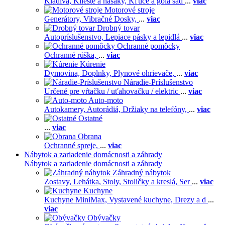
Kladivá,
Kliešte a hasáky,
Kľúče a gola sad
...
viac
Motorové stroje
Generátory,
Vibračné Dosky,
...
viac
Drobný tovar
Autopríslušenstvo,
Lepiace pásky a lepidlá
...
viac
Ochranné pomôcky
Ochranné rúška,
...
viac
Kúrenie
Dymovina,
Doplnky,
Plynové ohrievače,
...
viac
Náradie-Príslušenstvo
Určené pre vŕtačku / uťahovačku / elektric
...
viac
Auto-moto
Autokamery,
Autorádiá,
Držiaky na telefóny,
...
viac
Ostatné
...
viac
Obrana
Ochranné spreje,
...
viac
Nábytok a zariadenie domácnosti a záhrady
Nábytok a zariadenie domácnosti a záhrady
Záhradný nábytok
Zostavy,
Lehátka,
Stoly,
Stoličky a kreslá,
Ser
...
viac
Kuchyne
Kuchyne MiniMax,
Vystavené kuchyne,
Drezy a d
...
viac
Obývačky