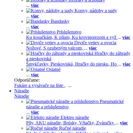
...
viac
Konvy, nádoby a sudy
...
viac
Bandasky
...
viac
Príslušenstvo
Ku kosačkám,
K pílam,
Ku krovinorezom a vyž
...
viac
Drviče vetiev a ovocia
Nožové,
S ozubeným valcom,
...
viac
Hračky do záhrady
a pieskoviská
Šmykľavky,
Pieskoviská,
Hračky do piesku,
Ho
...
viac
Ostatné
...
viac
Odporúčame:
Fukáre a vysávače na líste
, ...
Náradie
Náradie
Pneumatické
náradie a príslušenstvo
...
viac
Elektro náradie
Píly,
AKU náradie,
Brúsky,
Vŕtačky,
Zváračky
...
viac
Ručné náradie