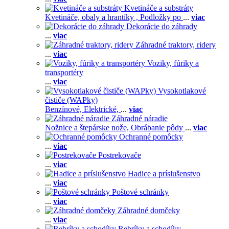
Kvetináče a substráty
Kvetináče, obaly a hrantíky ,
Podložky po
...
viac
Dekorácie do záhrady
...
viac
Záhradné traktory, ridery
...
viac
Voziky, fúriky a
transportéry
...
viac
Vysokotlakové
čističe (WAPky)
Benzínové,
Elektrické,
...
viac
Záhradné náradie
Nožnice a štepárske nože,
Obrábanie pôdy
...
viac
Ochranné pomôcky
...
viac
Postrekovače
...
viac
Hadice a príslušenstvo
...
viac
Poštové schránky
...
viac
Záhradné domčeky
...
viac
Rebríky a schodíky