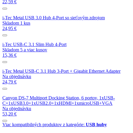
22,59 €
i-Tec Metal USB 3.0 Hub 4-Port so sieťovým zdrojom
Skladom 1 kus
24,95 €
i-Tec USB-C 3.1 Slim Hub 4-Port
Skladom 5 a viac kusov
15,36 €
i-Tec Metal USB-C 3.1 Hub 3-Port + Gigabit Ethernet Adapter
Na objednávku
24,79 €
Canyon DS-7 Multiport Docking Station, 6 portov, 1xUSB-
C+1xUSB3.0+1xUSB2.0+1xHDMI+1xmicroUSB+VGA
Na objednávku
53,20 €
Viac kompatibilných produktov z kategórie:
USB huby