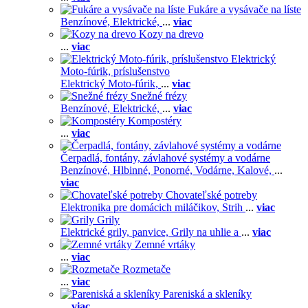
Fukáre a vysávače na líste
Benzínové,
Elektrické,
...
viac
Kozy na drevo
...
viac
Elektrický
Moto-fúrik, príslušenstvo
Elektrický Moto-fúrik,
...
viac
Snežné frézy
Benzínové,
Elektrické,
...
viac
Kompostéry
...
viac
Čerpadlá, fontány, závlahové systémy a vodárne
Benzínové,
Hlbinné,
Ponorné,
Vodárne,
Kalové,
...
viac
Chovateľské potreby
Elektronika pre domácich miláčikov,
Strih
...
viac
Grily
Elektrické grily, panvice,
Grily na uhlie a
...
viac
Zemné vrtáky
...
viac
Rozmetače
...
viac
Pareniská a skleníky
...
viac