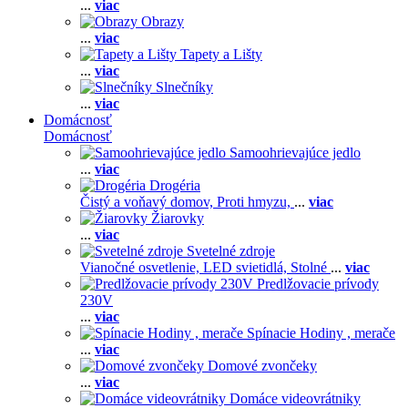
...
viac
Obrazy
...
viac
Tapety a Lišty
...
viac
Slnečníky
...
viac
Domácnosť
Domácnosť
Samoohrievajúce jedlo
...
viac
Drogéria
Čistý a voňavý domov,
Proti hmyzu,
...
viac
Žiarovky
...
viac
Svetelné zdroje
Vianočné osvetlenie,
LED svietidlá,
Stolné
...
viac
Predlžovacie prívody
230V
...
viac
Spínacie Hodiny , merače
...
viac
Domové zvončeky
...
viac
Domáce videovrátniky