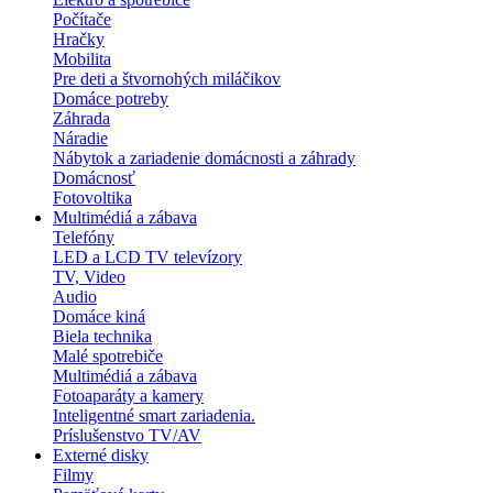
Počítače
Hračky
Mobilita
Pre deti a štvornohých miláčikov
Domáce potreby
Záhrada
Náradie
Nábytok a zariadenie domácnosti a záhrady
Domácnosť
Fotovoltika
Multimédiá a zábava
Telefóny
LED a LCD TV televízory
TV, Video
Audio
Domáce kiná
Biela technika
Malé spotrebiče
Multimédiá a zábava
Fotoaparáty a kamery
Inteligentné smart zariadenia.
Príslušenstvo TV/AV
Externé disky
Filmy