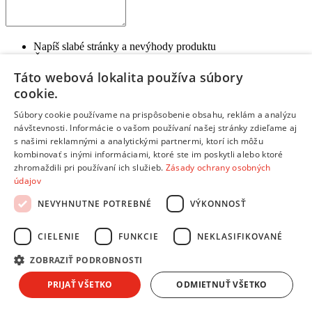
Napíš slabé stránky a nevýhody produktu
Čo by mohlo byť na produkte lepšie?
Každý bod napíš na nový riadok
Táto webová lokalita používa súbory
Ak si s výrobkom 100% spokojný, toto políčko nevypĺňaj
cookie.
Zhrnutie:
*
Súbory cookie používame na prispôsobenie obsahu, reklám a analýzu
návštevnosti. Informácie o vašom používaní našej stránky zdieľame aj
s našimi reklamnými a analytickými partnermi, ktorí ich môžu
kombinovať s inými informáciami, ktoré ste im poskytli alebo ktoré
zhromaždili pri používaní ich služieb.
Zásady ochrany osobných
údajov
Kúpil by si si tento produkt znova? Alebo by si zvažoval iný?
Prečo?
NEVYHNUTNE POTREBNÉ
VÝKONNOSŤ
Aký je tvoj celkový pocit z používania produktu?
Na čo je potrebné pri kúpe myslieť?
CIELENIE
FUNKCIE
NEKLASIFIKOVANÉ
Pre akého zákazníka je tento produkt vhodný?
ZOBRAZIŤ PODROBNOSTI
Odoslať hodnotenie
Ďakujeme, tvoje hodnotenie bolo odoslané.
PRIJAŤ VŠETKO
ODMIETNUŤ VŠETKO
Informácie a kontakty