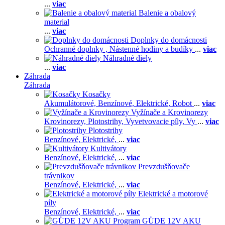
...
viac
Balenie a obalový
material
...
viac
Doplnky do domácnosti
Ochranné doplnky ,
Nástenné hodiny a budíky
...
viac
Náhradné diely
...
viac
Záhrada
Záhrada
Kosačky
Akumulátorové,
Benzínové,
Elektrické,
Robot
...
viac
Vyžínače a Krovinorezy
Krovinorezy,
Plotostrihy,
Vyvetvovacie píly,
Vy
...
viac
Plotostrihy
Benzínové,
Elektrické,
...
viac
Kultivátory
Benzínové,
Elektrické,
...
viac
Prevzdušňovače
trávnikov
Benzínové,
Elektrické,
...
viac
Elektrické a motorové
píly
Benzínové,
Elektrické,
...
viac
GÜDE 12V AKU