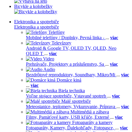
Bicykle a kolobežky
Elektronika a spotrebiče
Elektronika a spotrebiče
Telefóny
Mobilné telefóny / Doplnky,
Pevná linka -
...
viac
Televízory
Android & Google TV,
OLED TV,
QLED, Neo
QLED T
...
viac
Video
Prehrávače,
Projektory a príslušenstvo,
Sa
...
viac
Audio
Bezdrôtové reproduktory,
Soundbary,
Mikro/Mi
...
viac
Domáce kiná
...
viac
Biela technika
Voľne stojace spotrebiče,
Vstavané spotreb
...
viac
Malé spotrebiče
Meteostanice, teplomery,
Vykurovanie,
Príprava
...
viac
Multimédiá a zábava
Filmy,
Pamäťové karty,
USB kľúče,
Externé
...
viac
Fotoaparáty a kamery
Fotoaparáty,
Kamery,
Ďalekohľady,
Fotopasce,
...
viac