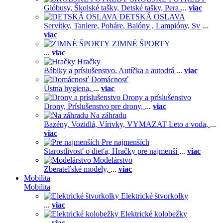
Glóbusy,
Školské tašky,
Detské tašky,
Pera
...
viac
DETSKÁ OSLAVA
Servítky,
Taniere,
Poháre,
Balóny ,
Lampióny,
Sv
...
viac
ZIMNÉ ŠPORTY
...
viac
Hračky
Bábiky a príslušenstvo,
Autíčka a autodrá
...
viac
Domácnosť
Ústna hygiena,
...
viac
Drony a príslušenstvo
Drony,
Príslušenstvo pre drony,
...
viac
Na záhradu
Bazény,
Vozidlá,
Vírivky,
VYMAZAT Leto a voda,
...
viac
Pre najmenších
Starostlivosť o dieťa,
Hračky pre najmenší
...
viac
Modelárstvo
Zberateľské modely,
...
viac
Mobilita
Mobilita
Elektrické štvorkolky
...
viac
Elektrické kolobežky
...
viac