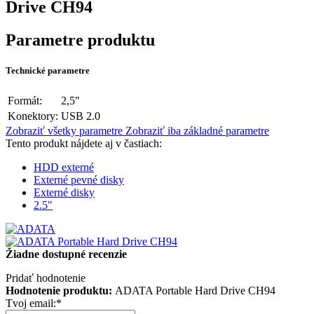
Drive CH94
Parametre produktu
Technické parametre
Formát:
2,5"
Konektory:
USB 2.0
Zobraziť všetky parametre
Zobraziť iba základné parametre
Tento produkt nájdete aj v častiach:
HDD externé
Externé pevné disky
Externé disky
2.5"
Žiadne dostupné recenzie
Pridať hodnotenie
Hodnotenie produktu:
ADATA Portable Hard Drive CH94
Tvoj email:
*