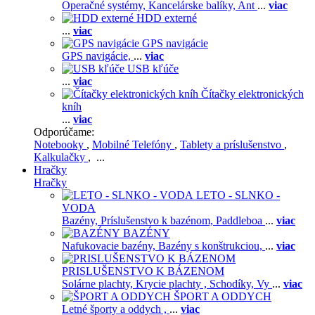
Operačné systémy,
Kancelárske balíky,
Ant
...
viac
HDD externé
...
viac
GPS navigácie
GPS navigácie,
...
viac
USB kľúče
...
viac
Čítačky elektronických
kníh
...
viac
Odporúčame:
Notebooky
,
Mobilné Telefóny
,
Tablety a príslušenstvo
,
Kalkulačky
, ...
Hračky
Hračky
LETO - SLNKO -
VODA
Bazény,
Príslušenstvo k bazénom,
Paddleboa
...
viac
BAZÉNY
Nafukovacie bazény,
Bazény s konštrukciou,
...
viac
PRISLUŠENSTVO K BÁZENOM
Solárne plachty,
Krycie plachty ,
Schodíky,
Vy
...
viac
ŠPORT A ODDYCH
Letné športy a oddych ,
...
viac