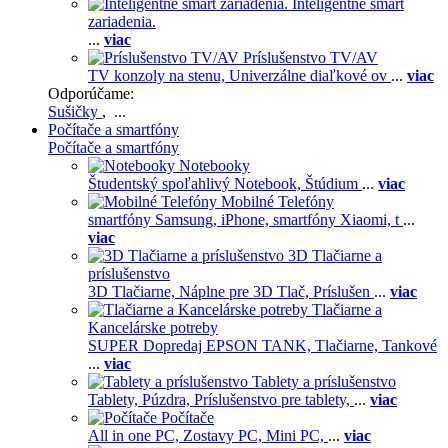
Inteligentné smart
zariadenia.
...
viac
Príslušenstvo TV/AV
TV konzoly na stenu,
Univerzálne diaľkové ov
...
viac
Odporúčame:
Sušičky
, ...
Počítače a smartfóny
Počítače a smartfóny
Notebooky
Študentský spoľahlivý Notebook,
Štúdium
...
viac
Mobilné Telefóny
smartfóny Samsung,
iPhone,
smartfóny Xiaomi,
t
...
viac
3D Tlačiarne a
príslušenstvo
3D Tlačiarne,
Náplne pre 3D Tlač,
Príslušen
...
viac
Tlačiarne a
Kancelárske potreby
SUPER Dopredaj EPSON TANK,
Tlačiarne,
Tankové
...
viac
Tablety a príslušenstvo
Tablety,
Púzdra,
Príslušenstvo pre tablety,
...
viac
Počítače
All in one PC,
Zostavy PC,
Mini PC,
...
viac