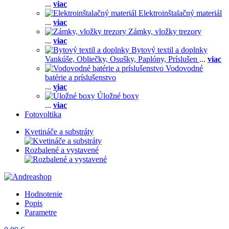
...
viac
Elektroinštalačný materiál
...
viac
Zámky, vložky trezory
...
viac
Bytový textil a doplnky
Vankúše,
Obliečky,
Osušky,
Paplóny,
Príslušen
...
viac
Vodovodné
batérie a príslušenstvo
...
viac
Úložné boxy
...
viac
Fotovoltika
Kvetináče a substráty
Rozbalené a vystavené
Hodnotenie
Popis
Parametre