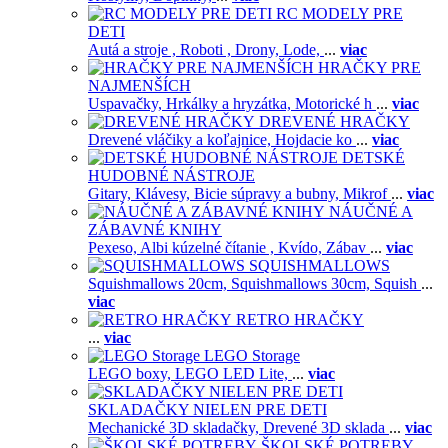
RC MODELY PRE
DETI
Autá a stroje ,
Roboti ,
Drony,
Lode,
...
viac
HRAČKY PRE
NAJMENŠÍCH
Uspavačky,
Hrkálky a hryzátka,
Motorické h
...
viac
DREVENÉ HRAČKY
Drevené vláčiky a koľajnice,
Hojdacie ko
...
viac
DETSKÉ
HUDOBNÉ NÁSTROJE
Gitary,
Klávesy,
Bicie súpravy a bubny,
Mikrof
...
viac
NÁUČNÉ A
ZÁBAVNÉ KNIHY
Pexeso,
Albi kúzelné čítanie ,
Kvído,
Zábav
...
viac
SQUISHMALLOWS
Squishmallows 20cm,
Squishmallows 30cm,
Squish
...
viac
RETRO HRAČKY
...
viac
LEGO Storage
LEGO boxy,
LEGO LED Lite,
...
viac
SKLADAČKY NIELEN PRE DETI
Mechanické 3D skladačky,
Drevené 3D sklada
...
viac
ŠKOLSKÉ POTREBY