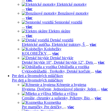
Elektrické motorky
...
viac
Benzínové motorky
...
viac
Seniorské vozidlá
...
viac
Elektro skútre
...
viac
Detské vozidlá
Elektrické autíčka,
Elektrické traktory,
Š
...
viac
Kolobežky
KOLOBEŽKY,
...
viac
Detské bicykle
Detské bicykle 10",
Detské bicykle 12",
Dets
...
viac
Odrážadla a vozítka
Cykloodrážadlá ,
Trojkolky,
Detské korčule
...
viac
Pre deti a štvornohých miláčikov
Pre deti a štvornohých miláčikov
Kŕmenie a hygiena
Hygiena,
Dojčenie,
Jednorázové plienky,
Jeden
...
viac
Mlieko a výživa
Cereálie, chrumky a sušienky,
Príkrmy,
Bio
...
viac
Kozmetika
Pre mamičky,
Pre detičky,
...
viac