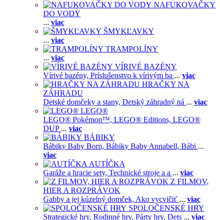
NAFUKOVAČKY
DO VODY
...
viac
ŠMYKĽAVKY
...
viac
TRAMPOLÍNY
...
viac
VÍRIVÉ BAZÉNY
Vírivé bazény,
Príslušenstvo k vírivým ba
...
viac
HRAČKY NA
ZÁHRADU
Detské domčeky a stany,
Detský záhradný ná
...
viac
LEGO®
LEGO® Pokémon™,
LEGO® Editions,
LEGO®
DUP
...
viac
BÁBIKY
Bábiky Baby Born,
Bábiky Baby Annabell,
Bábi
...
viac
AUTÍČKA
Garáže a hracie sety,
Technické stroje a a
...
viac
Z FILMOV,
HIER A ROZPRÁVOK
Gabby a jej kúzelný domček,
Ako vycvičiť
...
viac
SPOLOČENSKÉ HRY
Strategické hry,
Rodinné hry,
Párty hry,
Dets
...
viac