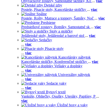
Obývačkové zostavy,
Samostatné skrinky,
Ko
...
viac
Detské izby
Postele,
Písacie stoly,
Kancelárske stoličky
...
viac
Spálne
Postele,
Rošty,
Matrace a toppery,
Šatníky,
Noč
...
viac
Predsiene
Predsieňové zostavy,
Botníky,
Samostatné sk
...
viac
Stoly a stoličky
Jedálenské stoly,
Jedálenské a barové stol
...
viac
Sedačky
...
viac
Písacie stoly
...
viac
Kancelársky nábytok
Kancelárske stoličky,
Konferenčné stoličky
...
viac
Vešiaky a doplnky
...
viac
Univerzálny nábytok
...
viac
Sedacie vaky
...
viac
Bytový textil
Vankúše,
Obliečky,
Osušky,
Uteráky,
Paplóny,
P
...
viac
Úložné boxy a vaky