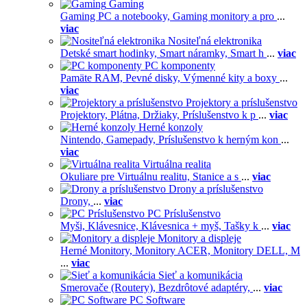
Gaming
Gaming PC a notebooky,
Gaming monitory a pro
...
viac
Nositeľná elektronika
Detské smart hodinky,
Smart náramky,
Smart h
...
viac
PC komponenty
Pamäte RAM,
Pevné disky,
Výmenné kity a boxy
...
viac
Projektory a príslušenstvo
Projektory,
Plátna,
Držiaky,
Príslušenstvo k p
...
viac
Herné konzoly
Nintendo,
Gamepady,
Príslušenstvo k herným kon
...
viac
Virtuálna realita
Okuliare pre Virtuálnu realitu,
Stanice a s
...
viac
Drony a príslušenstvo
Drony,
...
viac
PC Príslušenstvo
Myši,
Klávesnice,
Klávesnica + myš,
Tašky k
...
viac
Monitory a displeje
Herné Monitory,
Monitory ACER,
Monitory DELL,
M
...
viac
Sieť a komunikácia
Smerovače (Routery),
Bezdrôtové adaptéry,
...
viac
PC Software