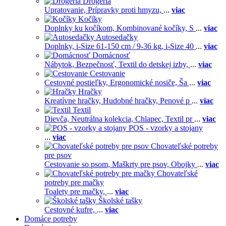
Drogéria
Upratovanie,
Prípravky proti hmyzu,
...
viac
Kočíky
Doplnky ku kočíkom,
Kombinované kočíky,
S
...
viac
Autosedačky
Doplnky,
i-Size 61-150 cm / 9-36 kg,
i-Size 40
...
viac
Domácnosť
Nábytok,
Bezpečnosť,
Textil do detskej izby,
...
viac
Cestovanie
Cestovné postieľky,
Ergonomické nosiče,
Ša
...
viac
Hračky
Kreatívne hračky,
Hudobné hračky,
Penové p
...
viac
Textil
Dievča,
Neutrálna kolekcia,
Chlapec,
Textil pr
...
viac
POS - vzorky a stojany
...
viac
Chovateľské potreby
pre psov
Cestovanie so psom,
Maškrty pre psov,
Obojky
...
viac
Chovateľské
potreby pre mačky
Toalety pre mačky,
...
viac
Školské tašky
Cestovné kufre,
...
viac
Domáce potreby