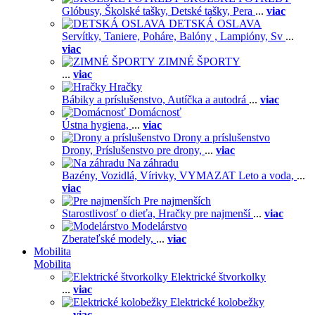
Glóbusy,
Školské tašky,
Detské tašky,
Pera
...
viac
DETSKÁ OSLAVA
Servítky,
Taniere,
Poháre,
Balóny ,
Lampióny,
Sv
...
viac
ZIMNÉ ŠPORTY
...
viac
Hračky
Bábiky a príslušenstvo,
Autíčka a autodrá
...
viac
Domácnosť
Ústna hygiena,
...
viac
Drony a príslušenstvo
Drony,
Príslušenstvo pre drony,
...
viac
Na záhradu
Bazény,
Vozidlá,
Vírivky,
VYMAZAT Leto a voda,
...
viac
Pre najmenších
Starostlivosť o dieťa,
Hračky pre najmenší
...
viac
Modelárstvo
Zberateľské modely,
...
viac
Mobilita
Mobilita
Elektrické štvorkolky
...
viac
Elektrické kolobežky
...
viac