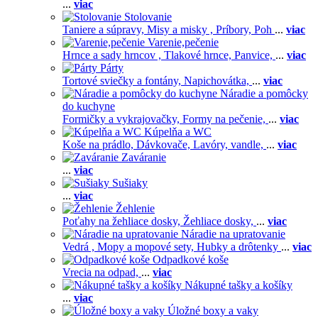
...
viac
Stolovanie
Taniere a súpravy,
Misy a misky ,
Príbory,
Poh
...
viac
Varenie,pečenie
Hrnce a sady hrncov ,
Tlakové hrnce,
Panvice,
...
viac
Párty
Tortové sviečky a fontány,
Napichovátka,
...
viac
Náradie a pomôcky
do kuchyne
Formičky a vykrajovačky,
Formy na pečenie,
...
viac
Kúpelňa a WC
Koše na prádlo,
Dávkovače,
Lavóry, vandle,
...
viac
Zaváranie
...
viac
Sušiaky
...
viac
Žehlenie
Poťahy na žehliace dosky,
Žehliace dosky,
...
viac
Náradie na upratovanie
Vedrá ,
Mopy a mopové sety,
Hubky a drôtenky
...
viac
Odpadkové koše
Vrecia na odpad,
...
viac
Nákupné tašky a košíky
...
viac
Úložné boxy a vaky