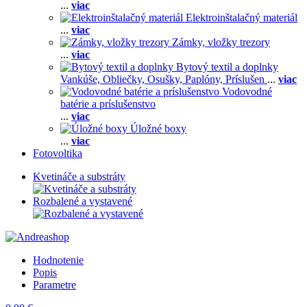
...
viac
Elektroinštalačný materiál
...
viac
Zámky, vložky trezory
...
viac
Bytový textil a doplnky
Vankúše,
Obliečky,
Osušky,
Paplóny,
Príslušen
...
viac
Vodovodné
batérie a príslušenstvo
...
viac
Úložné boxy
...
viac
Fotovoltika
Kvetináče a substráty
Rozbalené a vystavené
Hodnotenie
Popis
Parametre