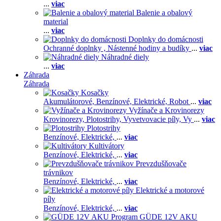
...
viac
Balenie a obalový
material
...
viac
Doplnky do domácnosti
Ochranné doplnky ,
Nástenné hodiny a budíky
...
viac
Náhradné diely
...
viac
Záhrada
Záhrada
Kosačky
Akumulátorové,
Benzínové,
Elektrické,
Robot
...
viac
Vyžínače a Krovinorezy
Krovinorezy,
Plotostrihy,
Vyvetvovacie píly,
Vy
...
viac
Plotostrihy
Benzínové,
Elektrické,
...
viac
Kultivátory
Benzínové,
Elektrické,
...
viac
Prevzdušňovače
trávnikov
Benzínové,
Elektrické,
...
viac
Elektrické a motorové
píly
Benzínové,
Elektrické,
...
viac
GÜDE 12V AKU