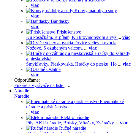
...
viac
Konvy, nádoby a sudy
...
viac
Bandasky
...
viac
Príslušenstvo
Ku kosačkám,
K pílam,
Ku krovinorezom a vyž
...
viac
Drviče vetiev a ovocia
Nožové,
S ozubeným valcom,
...
viac
Hračky do záhrady
a pieskoviská
Šmykľavky,
Pieskoviská,
Hračky do piesku,
Ho
...
viac
Ostatné
...
viac
Odporúčame:
Fukáre a vysávače na líste
, ...
Náradie
Náradie
Pneumatické
náradie a príslušenstvo
...
viac
Elektro náradie
Píly,
AKU náradie,
Brúsky,
Vŕtačky,
Zváračky
...
viac
Ručné náradie