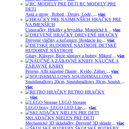
RC MODELY PRE
DETI
Autá a stroje ,
Roboti ,
Drony,
Lode,
...
viac
HRAČKY PRE
NAJMENŠÍCH
Uspavačky,
Hrkálky a hryzátka,
Motorické h
...
viac
DREVENÉ HRAČKY
Drevené vláčiky a koľajnice,
Hojdacie ko
...
viac
DETSKÉ
HUDOBNÉ NÁSTROJE
Gitary,
Klávesy,
Bicie súpravy a bubny,
Mikrof
...
viac
NÁUČNÉ A
ZÁBAVNÉ KNIHY
Pexeso,
Albi kúzelné čítanie ,
Kvído,
Zábav
...
viac
SQUISHMALLOWS
Squishmallows 20cm,
Squishmallows 30cm,
Squish
...
viac
RETRO HRAČKY
...
viac
LEGO Storage
LEGO boxy,
LEGO LED Lite,
...
viac
SKLADAČKY NIELEN PRE DETI
Mechanické 3D skladačky,
Drevené 3D sklada
...
viac
ŠKOLSKÉ POTREBY