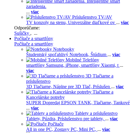
Inteligentné smart
zariadenia.
...
viac
Príslušenstvo TV/AV
TV konzoly na stenu,
Univerzálne diaľkové ov
...
viac
Odporúčame:
Sušičky
, ...
Počítače a smartfóny
Počítače a smartfóny
Notebooky
Študentský spoľahlivý Notebook,
Štúdium
...
viac
Mobilné Telefóny
smartfóny Samsung,
iPhone,
smartfóny Xiaomi,
t
...
viac
3D Tlačiarne a
príslušenstvo
3D Tlačiarne,
Náplne pre 3D Tlač,
Príslušen
...
viac
Tlačiarne a
Kancelárske potreby
SUPER Dopredaj EPSON TANK,
Tlačiarne,
Tankové
...
viac
Tablety a príslušenstvo
Tablety,
Púzdra,
Príslušenstvo pre tablety,
...
viac
Počítače
All in one PC,
Zostavy PC,
Mini PC,
...
viac