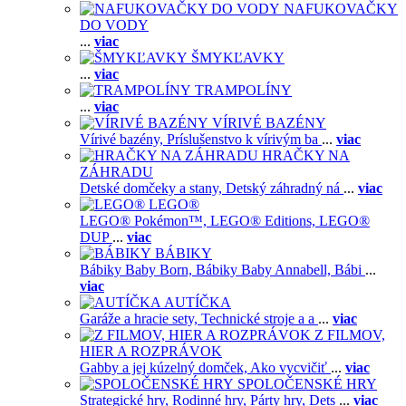
NAFUKOVAČKY
DO VODY
...
viac
ŠMYKĽAVKY
...
viac
TRAMPOLÍNY
...
viac
VÍRIVÉ BAZÉNY
Vírivé bazény,
Príslušenstvo k vírivým ba
...
viac
HRAČKY NA
ZÁHRADU
Detské domčeky a stany,
Detský záhradný ná
...
viac
LEGO®
LEGO® Pokémon™,
LEGO® Editions,
LEGO®
DUP
...
viac
BÁBIKY
Bábiky Baby Born,
Bábiky Baby Annabell,
Bábi
...
viac
AUTÍČKA
Garáže a hracie sety,
Technické stroje a a
...
viac
Z FILMOV,
HIER A ROZPRÁVOK
Gabby a jej kúzelný domček,
Ako vycvičiť
...
viac
SPOLOČENSKÉ HRY
Strategické hry,
Rodinné hry,
Párty hry,
Dets
...
viac