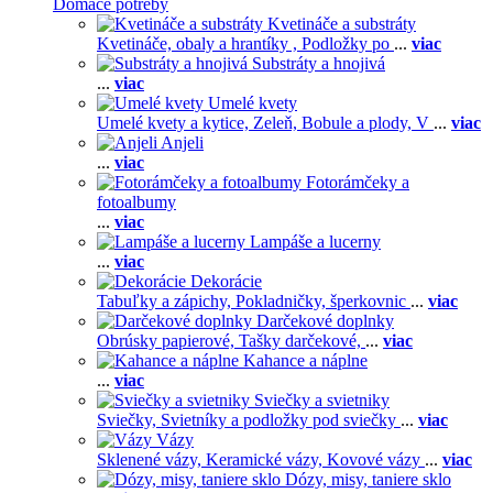
Domáce potreby
Kvetináče a substráty
Kvetináče, obaly a hrantíky ,
Podložky po
...
viac
Substráty a hnojivá
...
viac
Umelé kvety
Umelé kvety a kytice,
Zeleň,
Bobule a plody,
V
...
viac
Anjeli
...
viac
Fotorámčeky a
fotoalbumy
...
viac
Lampáše a lucerny
...
viac
Dekorácie
Tabuľky a zápichy,
Pokladničky, šperkovnic
...
viac
Darčekové doplnky
Obrúsky papierové,
Tašky darčekové,
...
viac
Kahance a náplne
...
viac
Sviečky a svietniky
Sviečky,
Svietníky a podložky pod sviečky
...
viac
Vázy
Sklenené vázy,
Keramické vázy,
Kovové vázy
...
viac
Dózy, misy, taniere sklo