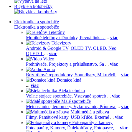
Bicykle a kolobežky
Elektronika a spotrebiče
Elektronika a spotrebiče
Telefóny
Mobilné telefóny / Doplnky,
Pevná linka -
...
viac
Televízory
Android & Google TV,
OLED TV,
QLED, Neo
QLED T
...
viac
Video
Prehrávače,
Projektory a príslušenstvo,
Sa
...
viac
Audio
Bezdrôtové reproduktory,
Soundbary,
Mikro/Mi
...
viac
Domáce kiná
...
viac
Biela technika
Voľne stojace spotrebiče,
Vstavané spotreb
...
viac
Malé spotrebiče
Meteostanice, teplomery,
Vykurovanie,
Príprava
...
viac
Multimédiá a zábava
Filmy,
Pamäťové karty,
USB kľúče,
Externé
...
viac
Fotoaparáty a kamery
Fotoaparáty,
Kamery,
Ďalekohľady,
Fotopasce,
...
viac