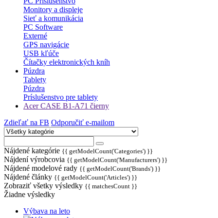
PC Príslušenstvo
Monitory a displeje
Sieť a komunikácia
PC Software
Externé
GPS navigácie
USB kľúče
Čítačky elektronických kníh
Púzdra
Tablety
Púzdra
Príslušenstvo pre tablety
Acer CASE B1-A71 čierny
Zdieľať na FB
Odporučiť e-mailom
Nájdené kategórie
{{ getModelCount('Categories') }}
Nájdení výrobcovia
{{ getModelCount('Manufacturers') }}
Nájdené modelové rady
{{ getModelCount('Brands') }}
Nájdené články
{{ getModelCount('Articles') }}
Zobraziť všetky výsledky
{{ matchesCount }}
Žiadne výsledky
Výbava na leto