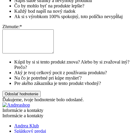
Napíš slabé stránky a nevýhody produktu
Čo by mohlo byť na produkte lepšie?
Každý bod napíš na nový riadok
Ak si s výrobkom 100% spokojný, toto políčko nevypĺňaj
Zhrnutie:
*
Kúpil by si si tento produkt znova? Alebo by si zvažoval iný?
Prečo?
Aký je tvoj celkový pocit z používania produktu?
Na čo je potrebné pri kúpe myslieť?
Pre akého zákazníka je tento produkt vhodný?
Odoslať hodnotenie
Ďakujeme, tvoje hodnotenie bolo odoslané.
Informácie a kontakty
Informácie a kontakty
Andrea Klub
Splátkový predaj