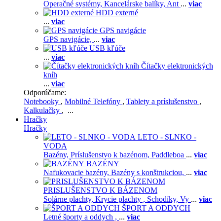
Operačné systémy,
Kancelárske balíky,
Ant
...
viac
HDD externé
...
viac
GPS navigácie
GPS navigácie,
...
viac
USB kľúče
...
viac
Čítačky elektronických
kníh
...
viac
Odporúčame:
Notebooky
,
Mobilné Telefóny
,
Tablety a príslušenstvo
,
Kalkulačky
, ...
Hračky
Hračky
LETO - SLNKO -
VODA
Bazény,
Príslušenstvo k bazénom,
Paddleboa
...
viac
BAZÉNY
Nafukovacie bazény,
Bazény s konštrukciou,
...
viac
PRISLUŠENSTVO K BÁZENOM
Solárne plachty,
Krycie plachty ,
Schodíky,
Vy
...
viac
ŠPORT A ODDYCH
Letné športy a oddych ,
...
viac