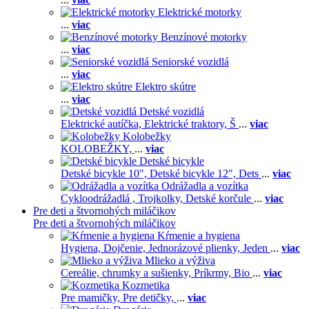
Elektrické motorky
...
viac
Benzínové motorky
...
viac
Seniorské vozidlá
...
viac
Elektro skútre
...
viac
Detské vozidlá
Elektrické autíčka,
Elektrické traktory,
Š
...
viac
Kolobežky
KOLOBEŽKY,
...
viac
Detské bicykle
Detské bicykle 10",
Detské bicykle 12",
Dets
...
viac
Odrážadla a vozítka
Cykloodrážadlá ,
Trojkolky,
Detské korčule
...
viac
Pre deti a štvornohých miláčikov
Pre deti a štvornohých miláčikov
Kŕmenie a hygiena
Hygiena,
Dojčenie,
Jednorázové plienky,
Jeden
...
viac
Mlieko a výživa
Cereálie, chrumky a sušienky,
Príkrmy,
Bio
...
viac
Kozmetika
Pre mamičky,
Pre detičky,
...
viac