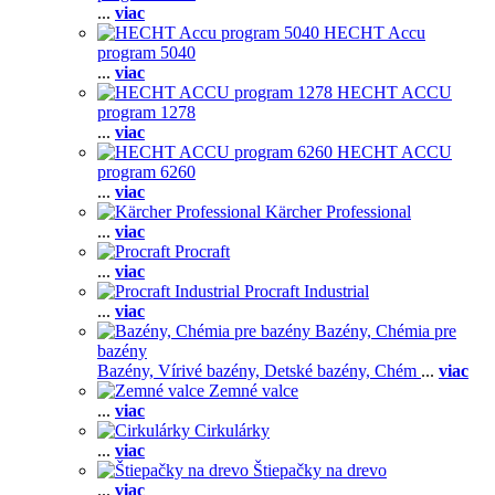
...
viac
HECHT Accu
program 5040
...
viac
HECHT ACCU
program 1278
...
viac
HECHT ACCU
program 6260
...
viac
Kärcher Professional
...
viac
Procraft
...
viac
Procraft Industrial
...
viac
Bazény, Chémia pre
bazény
Bazény,
Vírivé bazény,
Detské bazény,
Chém
...
viac
Zemné valce
...
viac
Cirkulárky
...
viac
Štiepačky na drevo
...
viac