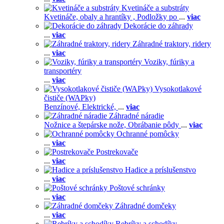
Kvetináče a substráty
Kvetináče, obaly a hrantíky ,
Podložky po
...
viac
Dekorácie do záhrady
...
viac
Záhradné traktory, ridery
...
viac
Voziky, fúriky a
transportéry
...
viac
Vysokotlakové
čističe (WAPky)
Benzínové,
Elektrické,
...
viac
Záhradné náradie
Nožnice a štepárske nože,
Obrábanie pôdy
...
viac
Ochranné pomôcky
...
viac
Postrekovače
...
viac
Hadice a príslušenstvo
...
viac
Poštové schránky
...
viac
Záhradné domčeky
...
viac
Rebríky a schodíky