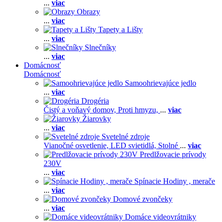
...
viac
Obrazy
...
viac
Tapety a Lišty
...
viac
Slnečníky
...
viac
Domácnosť
Domácnosť
Samoohrievajúce jedlo
...
viac
Drogéria
Čistý a voňavý domov,
Proti hmyzu,
...
viac
Žiarovky
...
viac
Svetelné zdroje
Vianočné osvetlenie,
LED svietidlá,
Stolné
...
viac
Predlžovacie prívody
230V
...
viac
Spínacie Hodiny , merače
...
viac
Domové zvončeky
...
viac
Domáce videovrátniky