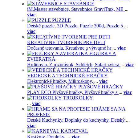
STAVEBNICE
iM.Master stavebnice,
Stavebnice GraviTrax,
ME
...
viac
PUZZLE
Detské puzzle,
3D Puzzle,
Puzzle 300d,
Puzzle 5
...
viac
KREATÍVNE TVORENIE PRE DETI
Dočasné tetovania,
Kreatívne a výtvarné hr
...
viac
FIGÚRKY A
ZVIERATKÁ
Hrdinovia,
Z rozprávok,
Schleich,
Safari zviera
...
viac
VEDECKÉ A TECHNICKÉ HRAČKY
Elektronické hračky,
Mikroskopy,
...
viac
PLYŠOVÉ HRAČKY
PLAY ECO Plyšové hračky,
Plyšové hračky s
...
viac
TROJKOLKY
...
viac
HRÁME SA NA
PROFESIE
Detské Kuchynky,
Doplnky do kuchynky,
Detský
...
viac
KARNEVAL
Kostýmy,
Doplnky,
...
viac