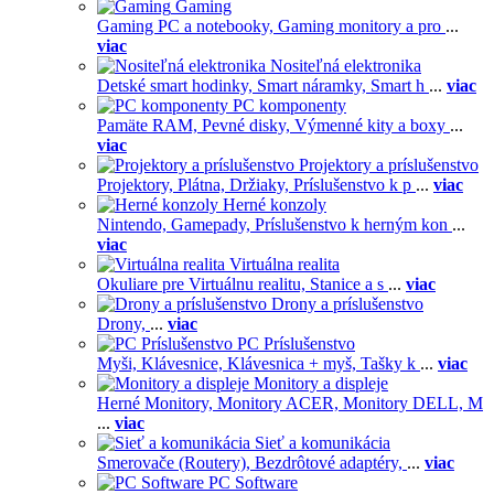
Gaming
Gaming PC a notebooky,
Gaming monitory a pro
...
viac
Nositeľná elektronika
Detské smart hodinky,
Smart náramky,
Smart h
...
viac
PC komponenty
Pamäte RAM,
Pevné disky,
Výmenné kity a boxy
...
viac
Projektory a príslušenstvo
Projektory,
Plátna,
Držiaky,
Príslušenstvo k p
...
viac
Herné konzoly
Nintendo,
Gamepady,
Príslušenstvo k herným kon
...
viac
Virtuálna realita
Okuliare pre Virtuálnu realitu,
Stanice a s
...
viac
Drony a príslušenstvo
Drony,
...
viac
PC Príslušenstvo
Myši,
Klávesnice,
Klávesnica + myš,
Tašky k
...
viac
Monitory a displeje
Herné Monitory,
Monitory ACER,
Monitory DELL,
M
...
viac
Sieť a komunikácia
Smerovače (Routery),
Bezdrôtové adaptéry,
...
viac
PC Software