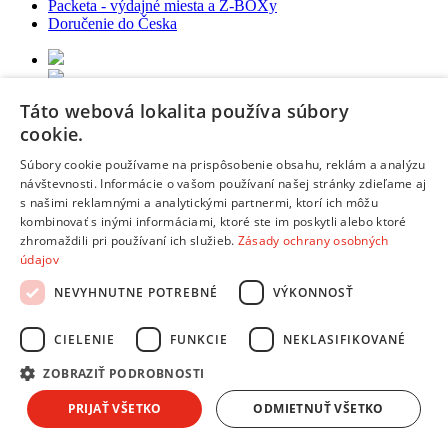
Packeta - výdajné miesta a Z-BOXy
Doručenie do Česka
Táto webová lokalita používa súbory
cookie.
Copyright © 2026 AndreaShop.sk.
Tvorba webu od
RIESENIA.com
Súbory cookie používame na prispôsobenie obsahu, reklám a analýzu
Táto stránka je chránená pomocou reCAPTCHA a uplatňujú sa
návštevnosti. Informácie o vašom používaní našej stránky zdieľame aj
Pravidlá ochrany osobných údajov
spoločnosti Google a ich
s našimi reklamnými a analytickými partnermi, ktorí ich môžu
Zmluvné podmienky
.
kombinovať s inými informáciami, ktoré ste im poskytli alebo ktoré
zhromaždili pri používaní ich služieb.
Zásady ochrany osobných
Hups! Niečo sa pokazilo. Obnov stránku a skús to znova, prosím.
údajov
Obnoviť stránku
NEVYHNUTNE POTREBNÉ
VÝKONNOSŤ
Vyber si splátky podľa seba
CIELENIE
FUNKCIE
NEKLASIFIKOVANÉ
Ako funguje nákup na splátky pri dodaní kuriérom
ZOBRAZIŤ PODROBNOSTI
Objednáš
na Andreashop
PRIJAŤ VŠETKO
ODMIETNUŤ VŠETKO
Vyplníš
žiadosť o úver
Zmluvy
zašleš
poštou alebo ich naskenuješ a podpíšeš cez SMS.