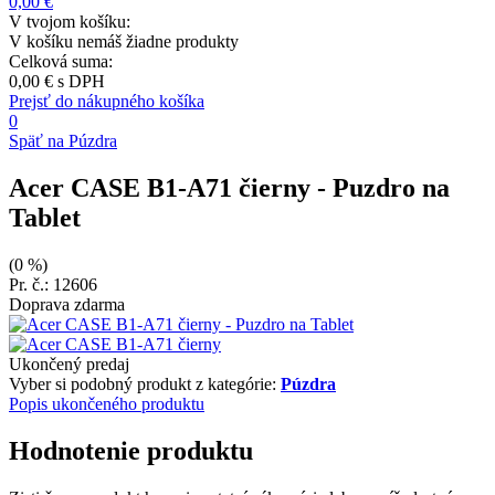
0,00 €
V tvojom košíku:
V košíku nemáš žiadne produkty
Celková suma:
0,00 €
s DPH
Prejsť do nákupného košíka
0
Späť na Púzdra
Acer CASE B1-A71 čierny
- Puzdro na
Tablet
(0 %)
Pr. č.: 12606
Doprava zdarma
Ukončený predaj
Vyber si podobný produkt z kategórie:
Púzdra
Popis ukončeného produktu
Hodnotenie produktu