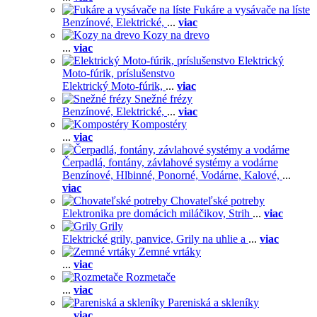
Fukáre a vysávače na líste
Benzínové,
Elektrické,
...
viac
Kozy na drevo
...
viac
Elektrický
Moto-fúrik, príslušenstvo
Elektrický Moto-fúrik,
...
viac
Snežné frézy
Benzínové,
Elektrické,
...
viac
Kompostéry
...
viac
Čerpadlá, fontány, závlahové systémy a vodárne
Benzínové,
Hlbinné,
Ponorné,
Vodárne,
Kalové,
...
viac
Chovateľské potreby
Elektronika pre domácich miláčikov,
Strih
...
viac
Grily
Elektrické grily, panvice,
Grily na uhlie a
...
viac
Zemné vrtáky
...
viac
Rozmetače
...
viac
Pareniská a skleníky
...
viac