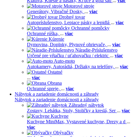
Kladivá,
Kliešte a hasáky,
Kľúče a gola sad
...
viac
Motorové stroje
Generátory,
Vibračné Dosky,
...
viac
Drobný tovar
Autopríslušenstvo,
Lepiace pásky a lepidlá
...
viac
Ochranné pomôcky
Ochranné rúška,
...
viac
Kúrenie
Dymovina,
Doplnky,
Plynové ohrievače,
...
viac
Náradie-Príslušenstvo
Určené pre vŕtačku / uťahovačku / elektric
...
viac
Auto-moto
Autokamery,
Autorádiá,
Držiaky na telefóny,
...
viac
Ostatné
...
viac
Obrana
Ochranné spreje,
...
viac
Nábytok a zariadenie domácnosti a záhrady
Nábytok a zariadenie domácnosti a záhrady
Záhradný nábytok
Zostavy,
Lehátka,
Stoly,
Stoličky a kreslá,
Ser
...
viac
Kuchyne
Kuchyne MiniMax,
Vystavené kuchyne,
Drezy a d
...
viac
Obývačky