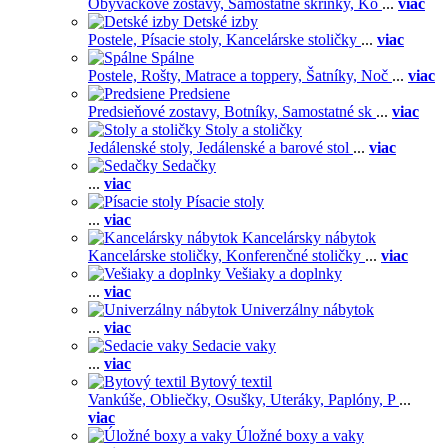
Obývačkové zostavy,
Samostatné skrinky,
Ko
...
viac
Detské izby
Postele,
Písacie stoly,
Kancelárske stoličky
...
viac
Spálne
Postele,
Rošty,
Matrace a toppery,
Šatníky,
Noč
...
viac
Predsiene
Predsieňové zostavy,
Botníky,
Samostatné sk
...
viac
Stoly a stoličky
Jedálenské stoly,
Jedálenské a barové stol
...
viac
Sedačky
...
viac
Písacie stoly
...
viac
Kancelársky nábytok
Kancelárske stoličky,
Konferenčné stoličky
...
viac
Vešiaky a doplnky
...
viac
Univerzálny nábytok
...
viac
Sedacie vaky
...
viac
Bytový textil
Vankúše,
Obliečky,
Osušky,
Uteráky,
Paplóny,
P
...
viac
Úložné boxy a vaky