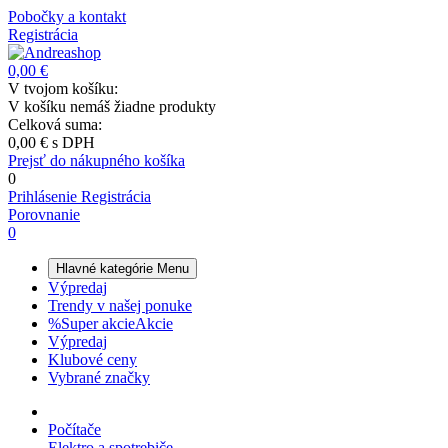
Pobočky a kontakt
Registrácia
0,00 €
V tvojom košíku:
V košíku nemáš žiadne produkty
Celková suma:
0,00 €
s DPH
Prejsť do nákupného košíka
0
Prihlásenie
Registrácia
Porovnanie
0
Hlavné kategórie
Menu
Výpredaj
Trendy v našej ponuke
%
Super akcie
Akcie
Výpredaj
Klubové ceny
Vybrané značky
Počítače
Elektro a spotrebiče