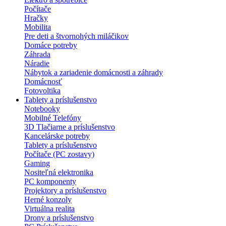
Počítače
Hračky
Mobilita
Pre deti a štvornohých miláčikov
Domáce potreby
Záhrada
Náradie
Nábytok a zariadenie domácnosti a záhrady
Domácnosť
Fotovoltika
Tablety a príslušenstvo
Notebooky
Mobilné Telefóny
3D Tlačiarne a príslušenstvo
Kancelárske potreby
Tablety a príslušenstvo
Počítače (PC zostavy)
Gaming
Nositeľná elektronika
PC komponenty
Projektory a príslušenstvo
Herné konzoly
Virtuálna realita
Drony a príslušenstvo