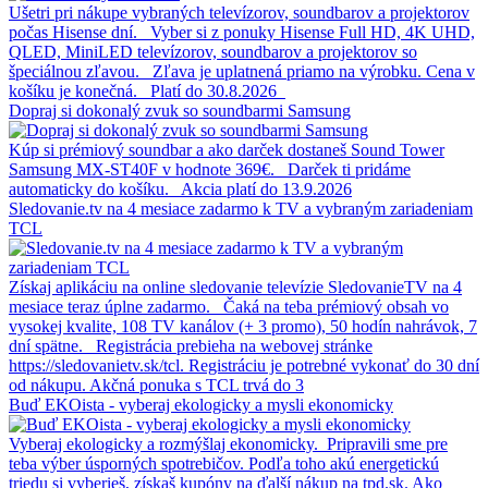
Ušetri pri nákupe vybraných televízorov, soundbarov a projektorov
počas Hisense dní. Vyber si z ponuky Hisense Full HD, 4K UHD,
QLED, MiniLED televízorov, soundbarov a projektorov so
špeciálnou zľavou. Zľava je uplatnená priamo na výrobku. Cena v
košíku je konečná. Platí do 30.8.2026
Dopraj si dokonalý zvuk so soundbarmi Samsung
Kúp si prémiový soundbar a ako darček dostaneš Sound Tower
Samsung MX-ST40F v hodnote 369€. Darček ti pridáme
automaticky do košíku. Akcia platí do 13.9.2026
Sledovanie.tv na 4 mesiace zadarmo k TV a vybraným zariadeniam
TCL
Získaj aplikáciu na online sledovanie televízie SledovanieTV na 4
mesiace teraz úplne zadarmo. Čaká na teba prémiový obsah vo
vysokej kvalite, 108 TV kanálov (+ 3 promo), 50 hodín nahrávok, 7
dní spätne. Registrácia prebieha na webovej stránke
https://sledovanietv.sk/tcl. Registráciu je potrebné vykonať do 30 dní
od nákupu. Akčná ponuka s TCL trvá do 3
Buď EKOista - vyberaj ekologicky a mysli ekonomicky
Vyberaj ekologicky a rozmýšlaj ekonomicky. Pripravili sme pre
teba výber úsporných spotrebičov. Podľa toho akú energetickú
triedu si vyberieš, získaš kupóny na ďalší nákup na tpd.sk. Ako