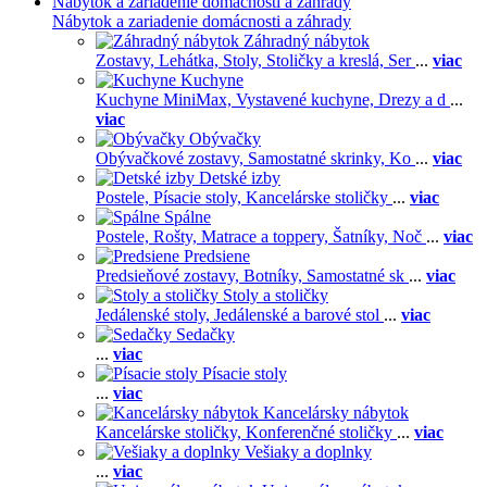
Nábytok a zariadenie domácnosti a záhrady
Nábytok a zariadenie domácnosti a záhrady
Záhradný nábytok
Zostavy,
Lehátka,
Stoly,
Stoličky a kreslá,
Ser
...
viac
Kuchyne
Kuchyne MiniMax,
Vystavené kuchyne,
Drezy a d
...
viac
Obývačky
Obývačkové zostavy,
Samostatné skrinky,
Ko
...
viac
Detské izby
Postele,
Písacie stoly,
Kancelárske stoličky
...
viac
Spálne
Postele,
Rošty,
Matrace a toppery,
Šatníky,
Noč
...
viac
Predsiene
Predsieňové zostavy,
Botníky,
Samostatné sk
...
viac
Stoly a stoličky
Jedálenské stoly,
Jedálenské a barové stol
...
viac
Sedačky
...
viac
Písacie stoly
...
viac
Kancelársky nábytok
Kancelárske stoličky,
Konferenčné stoličky
...
viac
Vešiaky a doplnky
...
viac