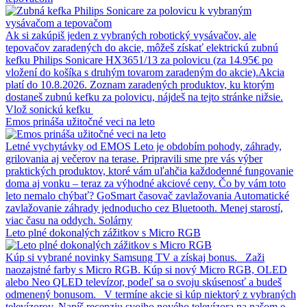
Ak si zakúpiš jeden z vybraných robotický vysávačov, ale
tepovačov zaradených do akcie, môžeš získať elektrickú zubnú
kefku Philips Sonicare HX3651/13 za polovicu (za 14.95€ po
vložení do košíka s druhým tovarom zaradeným do akcie).Akcia
platí do 10.8.2026. Zoznam zaradených produktov, ku ktorým
dostaneš zubnú kefku za polovicu, nájdeš na tejto stránke nižsie.
Vlož sonickú kefku
Emos prináša užitočné veci na leto
Letné vychytávky od EMOS Leto je obdobím pohody, záhrady,
grilovania aj večerov na terase. Pripravili sme pre vás výber
praktických produktov, ktoré vám uľahčia každodenné fungovanie
doma aj vonku – teraz za výhodné akciové ceny. Čo by vám toto
leto nemalo chýbať? GoSmart časovač zavlažovania Automatické
zavlažovanie záhrady jednoducho cez Bluetooth. Menej starostí,
viac času na oddych. Solárny
Leto plné dokonalých zážitkov s Micro RGB
Kúp si vybrané novinky Samsung TV a získaj bonus. Zaži
naozajstné farby s Micro RGB. Kúp si nový Micro RGB, OLED
alebo Neo QLED televízor, podeľ sa o svoju skúsenosť a budeš
odmenený bonusom. V termíne akcie si kúp niektorý z vybraných
televízorov. Napíš recenziu svojho nového televízora na našom e-