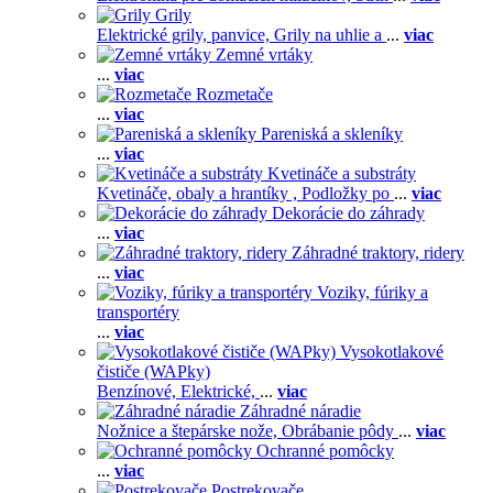
Grily
Elektrické grily, panvice,
Grily na uhlie a
...
viac
Zemné vrtáky
...
viac
Rozmetače
...
viac
Pareniská a skleníky
...
viac
Kvetináče a substráty
Kvetináče, obaly a hrantíky ,
Podložky po
...
viac
Dekorácie do záhrady
...
viac
Záhradné traktory, ridery
...
viac
Voziky, fúriky a
transportéry
...
viac
Vysokotlakové
čističe (WAPky)
Benzínové,
Elektrické,
...
viac
Záhradné náradie
Nožnice a štepárske nože,
Obrábanie pôdy
...
viac
Ochranné pomôcky
...
viac
Postrekovače