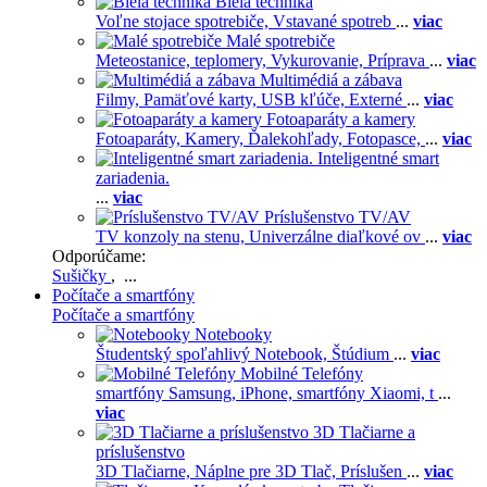
Biela technika
Voľne stojace spotrebiče,
Vstavané spotreb
...
viac
Malé spotrebiče
Meteostanice, teplomery,
Vykurovanie,
Príprava
...
viac
Multimédiá a zábava
Filmy,
Pamäťové karty,
USB kľúče,
Externé
...
viac
Fotoaparáty a kamery
Fotoaparáty,
Kamery,
Ďalekohľady,
Fotopasce,
...
viac
Inteligentné smart
zariadenia.
...
viac
Príslušenstvo TV/AV
TV konzoly na stenu,
Univerzálne diaľkové ov
...
viac
Odporúčame:
Sušičky
, ...
Počítače a smartfóny
Počítače a smartfóny
Notebooky
Študentský spoľahlivý Notebook,
Štúdium
...
viac
Mobilné Telefóny
smartfóny Samsung,
iPhone,
smartfóny Xiaomi,
t
...
viac
3D Tlačiarne a
príslušenstvo
3D Tlačiarne,
Náplne pre 3D Tlač,
Príslušen
...
viac