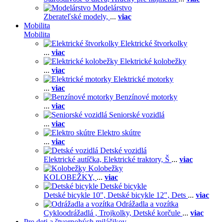
Modelárstvo
Zberateľské modely,
...
viac
Mobilita
Mobilita
Elektrické štvorkolky
...
viac
Elektrické kolobežky
...
viac
Elektrické motorky
...
viac
Benzínové motorky
...
viac
Seniorské vozidlá
...
viac
Elektro skútre
...
viac
Detské vozidlá
Elektrické autíčka,
Elektrické traktory,
Š
...
viac
Kolobežky
KOLOBEŽKY,
...
viac
Detské bicykle
Detské bicykle 10",
Detské bicykle 12",
Dets
...
viac
Odrážadla a vozítka
Cykloodrážadlá ,
Trojkolky,
Detské korčule
...
viac
Pre deti a štvornohých miláčikov