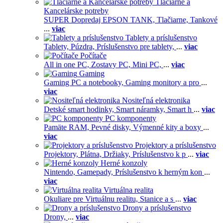
Tlačiarne a
Kancelárske potreby
SUPER Dopredaj EPSON TANK,
Tlačiarne,
Tankové
...
viac
Tablety a príslušenstvo
Tablety,
Púzdra,
Príslušenstvo pre tablety,
...
viac
Počítače
All in one PC,
Zostavy PC,
Mini PC,
...
viac
Gaming
Gaming PC a notebooky,
Gaming monitory a pro
...
viac
Nositeľná elektronika
Detské smart hodinky,
Smart náramky,
Smart h
...
viac
PC komponenty
Pamäte RAM,
Pevné disky,
Výmenné kity a boxy
...
viac
Projektory a príslušenstvo
Projektory,
Plátna,
Držiaky,
Príslušenstvo k p
...
viac
Herné konzoly
Nintendo,
Gamepady,
Príslušenstvo k herným kon
...
viac
Virtuálna realita
Okuliare pre Virtuálnu realitu,
Stanice a s
...
viac
Drony a príslušenstvo
Drony,
...
viac