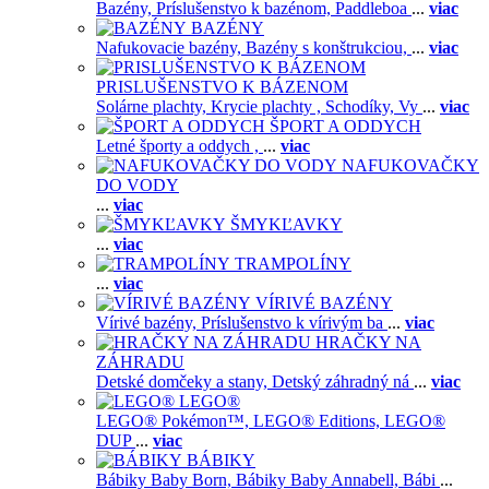
Bazény,
Príslušenstvo k bazénom,
Paddleboa
...
viac
BAZÉNY
Nafukovacie bazény,
Bazény s konštrukciou,
...
viac
PRISLUŠENSTVO K BÁZENOM
Solárne plachty,
Krycie plachty ,
Schodíky,
Vy
...
viac
ŠPORT A ODDYCH
Letné športy a oddych ,
...
viac
NAFUKOVAČKY
DO VODY
...
viac
ŠMYKĽAVKY
...
viac
TRAMPOLÍNY
...
viac
VÍRIVÉ BAZÉNY
Vírivé bazény,
Príslušenstvo k vírivým ba
...
viac
HRAČKY NA
ZÁHRADU
Detské domčeky a stany,
Detský záhradný ná
...
viac
LEGO®
LEGO® Pokémon™,
LEGO® Editions,
LEGO®
DUP
...
viac
BÁBIKY
Bábiky Baby Born,
Bábiky Baby Annabell,
Bábi
...