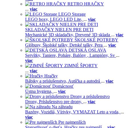
RETRO HRAČKY
...
viac
LEGO Storage
LEGO boxy,
LEGO LED Lite,
...
viac
SKLADAČKY NIELEN PRE DETI
Mechanické 3D skladačky,
Drevené 3D sklada
...
viac
ŠKOLSKÉ POTREBY
Glóbusy,
Školské tašky,
Detské tašky,
Pera
...
viac
DETSKÁ OSLAVA
Servítky,
Taniere,
Poháre,
Balóny ,
Lampióny,
Sv
...
viac
ZIMNÉ ŠPORTY
...
viac
Hračky
Bábiky a príslušenstvo,
Autíčka a autodrá
...
viac
Domácnosť
Ústna hygiena,
...
viac
Drony a príslušenstvo
Drony,
Príslušenstvo pre drony,
...
viac
Na záhradu
Bazény,
Vozidlá,
Vírivky,
VYMAZAT Leto a voda,
...
viac
Pre najmenších
Starostlivosť o dieťa,
Hračky pre najmenší
...
viac