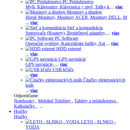
PC Príslušenstvo
Myši,
Klávesnice,
Klávesnica + myš,
Tašky k
...
viac
Monitory a displeje
Herné Monitory,
Monitory ACER,
Monitory DELL,
M
...
viac
Sieť a komunikácia
Smerovače (Routery),
Bezdrôtové adaptéry,
...
viac
PC Software
Operačné systémy,
Kancelárske balíky,
Ant
...
viac
HDD externé
...
viac
GPS navigácie
GPS navigácie,
...
viac
USB kľúče
...
viac
Čítačky elektronických
kníh
...
viac
Odporúčame:
Notebooky
,
Mobilné Telefóny
,
Tablety a príslušenstvo
,
Kalkulačky
, ...
Hračky
Hračky
LETO - SLNKO -
VODA