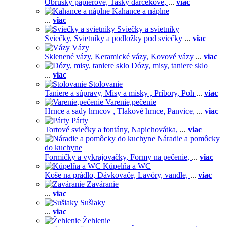
Obrúsky papierové,
Tašky darčekové,
...
viac
Kahance a náplne
...
viac
Sviečky a svietniky
Sviečky,
Svietníky a podložky pod sviečky
...
viac
Vázy
Sklenené vázy,
Keramické vázy,
Kovové vázy
...
viac
Dózy, misy, taniere sklo
...
viac
Stolovanie
Taniere a súpravy,
Misy a misky ,
Príbory,
Poh
...
viac
Varenie,pečenie
Hrnce a sady hrncov ,
Tlakové hrnce,
Panvice,
...
viac
Párty
Tortové sviečky a fontány,
Napichovátka,
...
viac
Náradie a pomôcky
do kuchyne
Formičky a vykrajovačky,
Formy na pečenie,
...
viac
Kúpelňa a WC
Koše na prádlo,
Dávkovače,
Lavóry, vandle,
...
viac
Zaváranie
...
viac
Sušiaky
...
viac
Žehlenie