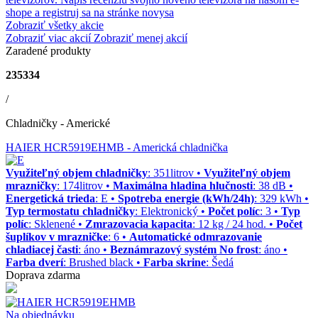
shope a registruj sa na stránke novysa
Zobraziť všetky akcie
Zobraziť viac akcií
Zobraziť menej akcií
Zaradené produkty
235334
/
Chladničky - Americké
HAIER HCR5919EHMB
- Americká chladnička
Využiteľný objem chladničky
: 351litrov •
Využiteľný objem
mrazničky
: 174litrov •
Maximálna hladina hlučnosti
: 38 dB •
Energetická trieda
: E •
Spotreba energie (kWh/24h)
: 329 kWh •
Typ termostatu chladničky
: Elektronický •
Počet políc
: 3 •
Typ
políc
: Sklenené •
Zmrazovacia kapacita
: 12 kg / 24 hod. •
Počet
šuplíkov v mrazničke
: 6 •
Automatické odmrazovanie
chladiacej časti
: áno •
Beznámrazový systém No frost
: áno •
Farba dverí
: Brushed black •
Farba skrine
: Šedá
Doprava zdarma
Na objednávku