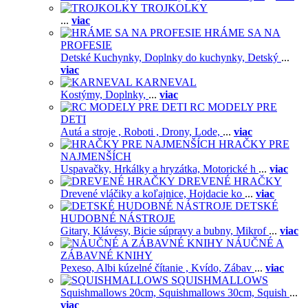
TROJKOLKY
...
viac
HRÁME SA NA
PROFESIE
Detské Kuchynky,
Doplnky do kuchynky,
Detský
...
viac
KARNEVAL
Kostýmy,
Doplnky,
...
viac
RC MODELY PRE
DETI
Autá a stroje ,
Roboti ,
Drony,
Lode,
...
viac
HRAČKY PRE
NAJMENŠÍCH
Uspavačky,
Hrkálky a hryzátka,
Motorické h
...
viac
DREVENÉ HRAČKY
Drevené vláčiky a koľajnice,
Hojdacie ko
...
viac
DETSKÉ
HUDOBNÉ NÁSTROJE
Gitary,
Klávesy,
Bicie súpravy a bubny,
Mikrof
...
viac
NÁUČNÉ A
ZÁBAVNÉ KNIHY
Pexeso,
Albi kúzelné čítanie ,
Kvído,
Zábav
...
viac
SQUISHMALLOWS
Squishmallows 20cm,
Squishmallows 30cm,
Squish
...
viac