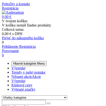
Pobočky a kontakt
Registrácia
0,00 €
V tvojom košíku:
V košíku nemáš žiadne produkty
Celková suma:
0,00 €
s DPH
Prejsť do nákupného košíka
0
Prihlásenie
Registrácia
Porovnanie
0
Hlavné kategórie
Menu
Výpredaj
Trendy v našej ponuke
%
Super akcie
Akcie
Výpredaj
Klubové ceny
Vybrané značky