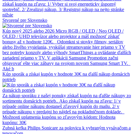
získaš kupón na zľavu: 1/ Vyber si svoj energeticky úsporný
spotrebič. 2/ Zrealizuj nákup. 3/ Registruj nákup na nejto stránke
nižsie
Stvorené pre Slovensko
Kúp nový 2025 alebo 2026 Micro RGB / OLED / Neo QLED /
QLED / UHD televízor alebo projektor a máš možnosť získať
bonusy až v hodnote 120€. Odomkni si stovky filmov, seriálov
alebo živého vysielania, vyskúšaj streamovanie hier priamo v TV
bez potreby konzoly alebo výhody SmartThings a ovládanie ďalších
zariadení priamo v TV. V aplikácii Samsung Promotion začni
objavovať ešte viac zábavy na svojom novom Samsung Smart TV.
Aké b
Kúp sporák a získaj kupón v hodnote 30€ na ďalší nákup domácich
potrieb
Za nákup sporáku z našej ponuky získaš kupón na ďalšie nákupy zo
sortimentu domácich potrieb.. Ako získaš kupón na zľavu: 1/ v
prípade online nákupu dostaneš zľavový kupón do mailu. 2/ v
prípade nákupu v predajni ho nájdeš na pokladničnom doklade.
Možnosti uplatnenia kupónu so zľavovým kódom: Hodnota
kupónu: 30€
Zubná kefka Philips Sonicare za polovicu k vybraným vysávačom a
tepovačom