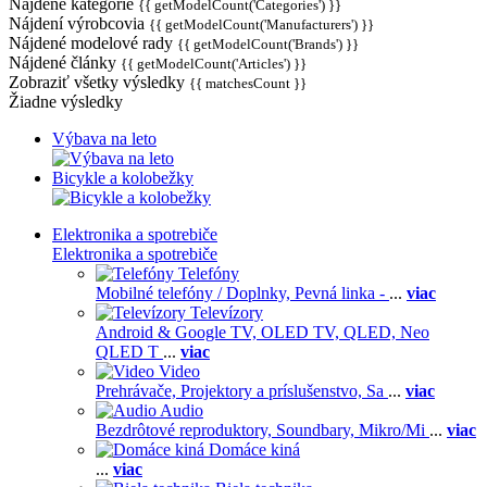
Nájdené kategórie
{{ getModelCount('Categories') }}
Nájdení výrobcovia
{{ getModelCount('Manufacturers') }}
Nájdené modelové rady
{{ getModelCount('Brands') }}
Nájdené články
{{ getModelCount('Articles') }}
Zobraziť všetky výsledky
{{ matchesCount }}
Žiadne výsledky
Výbava na leto
Bicykle a kolobežky
Elektronika a spotrebiče
Elektronika a spotrebiče
Telefóny
Mobilné telefóny / Doplnky,
Pevná linka -
...
viac
Televízory
Android & Google TV,
OLED TV,
QLED, Neo
QLED T
...
viac
Video
Prehrávače,
Projektory a príslušenstvo,
Sa
...
viac
Audio
Bezdrôtové reproduktory,
Soundbary,
Mikro/Mi
...
viac
Domáce kiná
...
viac