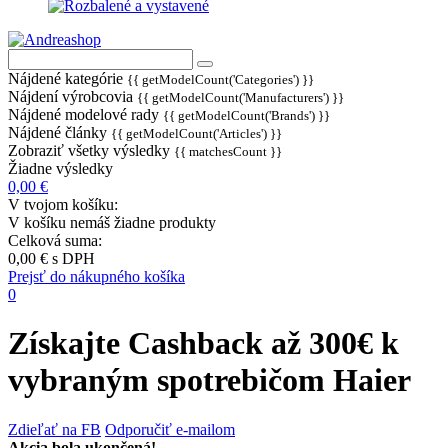
Nájdené kategórie
{{ getModelCount('Categories') }}
Nájdení výrobcovia
{{ getModelCount('Manufacturers') }}
Nájdené modelové rady
{{ getModelCount('Brands') }}
Nájdené články
{{ getModelCount('Articles') }}
Zobraziť všetky výsledky
{{ matchesCount }}
Žiadne výsledky
0,00 €
V tvojom košíku:
V košíku nemáš žiadne produkty
Celková suma:
0,00 €
s DPH
Prejsť do nákupného košíka
0
Získajte Cashback až 300€ k
vybraným spotrebičom Haier
Zdieľať na FB
Odporučiť e-mailom
Akcia bola ukončená!