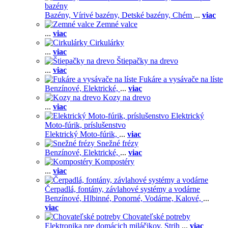
bazény
Bazény,
Vírivé bazény,
Detské bazény,
Chém
...
viac
Zemné valce
...
viac
Cirkulárky
...
viac
Štiepačky na drevo
...
viac
Fukáre a vysávače na líste
Benzínové,
Elektrické,
...
viac
Kozy na drevo
...
viac
Elektrický
Moto-fúrik, príslušenstvo
Elektrický Moto-fúrik,
...
viac
Snežné frézy
Benzínové,
Elektrické,
...
viac
Kompostéry
...
viac
Čerpadlá, fontány, závlahové systémy a vodárne
Benzínové,
Hlbinné,
Ponorné,
Vodárne,
Kalové,
...
viac
Chovateľské potreby
Elektronika pre domácich miláčikov,
Strih
...
viac