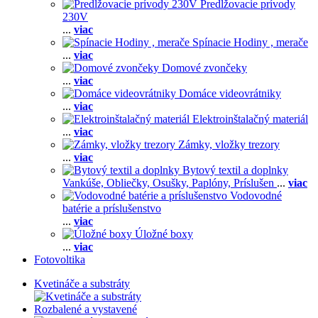
Predlžovacie prívody
230V
...
viac
Spínacie Hodiny , merače
...
viac
Domové zvončeky
...
viac
Domáce videovrátniky
...
viac
Elektroinštalačný materiál
...
viac
Zámky, vložky trezory
...
viac
Bytový textil a doplnky
Vankúše,
Obliečky,
Osušky,
Paplóny,
Príslušen
...
viac
Vodovodné
batérie a príslušenstvo
...
viac
Úložné boxy
...
viac
Fotovoltika
Kvetináče a substráty
Rozbalené a vystavené