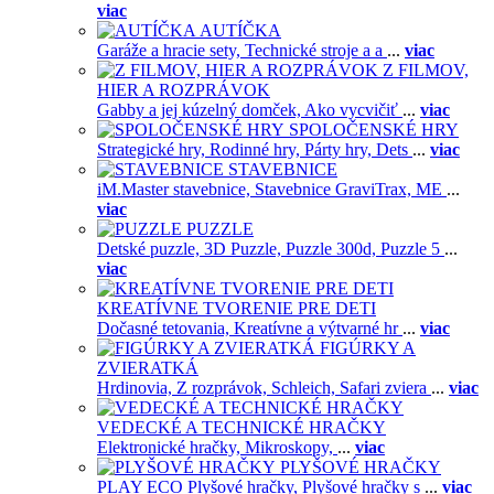
viac
AUTÍČKA
Garáže a hracie sety,
Technické stroje a a
...
viac
Z FILMOV,
HIER A ROZPRÁVOK
Gabby a jej kúzelný domček,
Ako vycvičiť
...
viac
SPOLOČENSKÉ HRY
Strategické hry,
Rodinné hry,
Párty hry,
Dets
...
viac
STAVEBNICE
iM.Master stavebnice,
Stavebnice GraviTrax,
ME
...
viac
PUZZLE
Detské puzzle,
3D Puzzle,
Puzzle 300d,
Puzzle 5
...
viac
KREATÍVNE TVORENIE PRE DETI
Dočasné tetovania,
Kreatívne a výtvarné hr
...
viac
FIGÚRKY A
ZVIERATKÁ
Hrdinovia,
Z rozprávok,
Schleich,
Safari zviera
...
viac
VEDECKÉ A TECHNICKÉ HRAČKY
Elektronické hračky,
Mikroskopy,
...
viac
PLYŠOVÉ HRAČKY
PLAY ECO Plyšové hračky,
Plyšové hračky s
...
viac