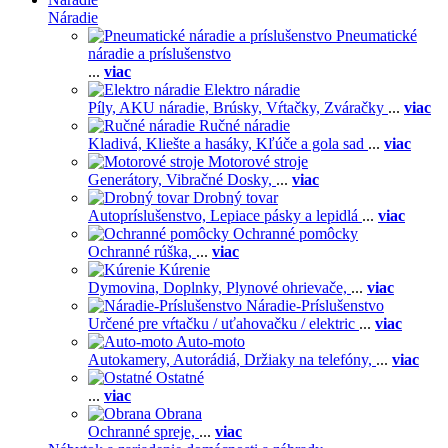
Náradie
Pneumatické
náradie a príslušenstvo
...
viac
Elektro náradie
Píly,
AKU náradie,
Brúsky,
Vŕtačky,
Zváračky
...
viac
Ručné náradie
Kladivá,
Kliešte a hasáky,
Kľúče a gola sad
...
viac
Motorové stroje
Generátory,
Vibračné Dosky,
...
viac
Drobný tovar
Autopríslušenstvo,
Lepiace pásky a lepidlá
...
viac
Ochranné pomôcky
Ochranné rúška,
...
viac
Kúrenie
Dymovina,
Doplnky,
Plynové ohrievače,
...
viac
Náradie-Príslušenstvo
Určené pre vŕtačku / uťahovačku / elektric
...
viac
Auto-moto
Autokamery,
Autorádiá,
Držiaky na telefóny,
...
viac
Ostatné
...
viac
Obrana
Ochranné spreje,
...
viac