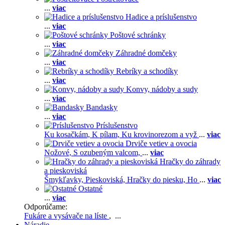
...
viac
Hadice a príslušenstvo
...
viac
Poštové schránky
...
viac
Záhradné domčeky
...
viac
Rebríky a schodíky
...
viac
Konvy, nádoby a sudy
...
viac
Bandasky
...
viac
Príslušenstvo
Ku kosačkám,
K pílam,
Ku krovinorezom a vyž
...
viac
Drviče vetiev a ovocia
Nožové,
S ozubeným valcom,
...
viac
Hračky do záhrady
a pieskoviská
Šmykľavky,
Pieskoviská,
Hračky do piesku,
Ho
...
viac
Ostatné
...
viac
Odporúčame:
Fukáre a vysávače na líste
, ...
Náradie