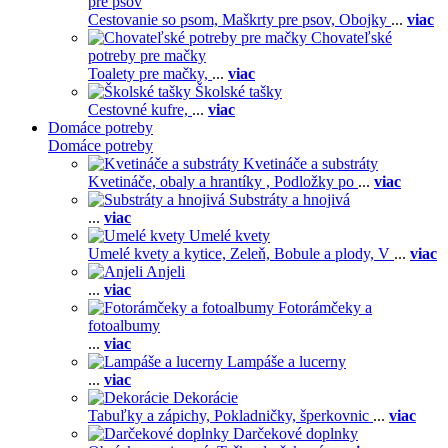
pre psov
Cestovanie so psom,
Maškrty pre psov,
Obojky
...
viac
Chovateľské
potreby pre mačky
Toalety pre mačky,
...
viac
Školské tašky
Cestovné kufre,
...
viac
Domáce potreby
Domáce potreby
Kvetináče a substráty
Kvetináče, obaly a hrantíky ,
Podložky po
...
viac
Substráty a hnojivá
...
viac
Umelé kvety
Umelé kvety a kytice,
Zeleň,
Bobule a plody,
V
...
viac
Anjeli
...
viac
Fotorámčeky a
fotoalbumy
...
viac
Lampáše a lucerny
...
viac
Dekorácie
Tabuľky a zápichy,
Pokladničky, šperkovnic
...
viac
Darčekové doplnky