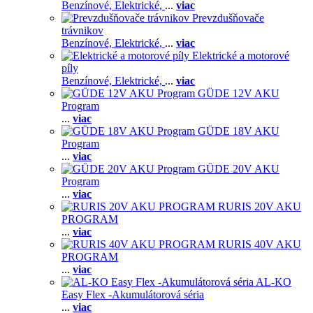
Benzínové,
Elektrické,
...
viac
Prevzdušňovače
trávnikov
Benzínové,
Elektrické,
...
viac
Elektrické a motorové
píly
Benzínové,
Elektrické,
...
viac
GÜDE 12V AKU
Program
...
viac
GÜDE 18V AKU
Program
...
viac
GÜDE 20V AKU
Program
...
viac
RURIS 20V AKU
PROGRAM
...
viac
RURIS 40V AKU
PROGRAM
...
viac
AL-KO
Easy Flex -Akumulátorová séria
...
viac