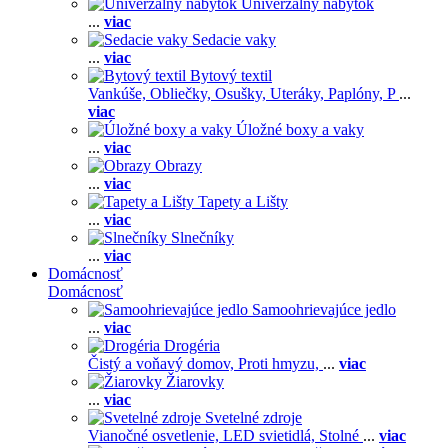
Univerzálny nábytok
...
viac
Sedacie vaky
...
viac
Bytový textil
Vankúše,
Obliečky,
Osušky,
Uteráky,
Paplóny,
P
...
viac
Úložné boxy a vaky
...
viac
Obrazy
...
viac
Tapety a Lišty
...
viac
Slnečníky
...
viac
Domácnosť
Domácnosť
Samoohrievajúce jedlo
...
viac
Drogéria
Čistý a voňavý domov,
Proti hmyzu,
...
viac
Žiarovky
...
viac
Svetelné zdroje
Vianočné osvetlenie,
LED svietidlá,
Stolné
...
viac