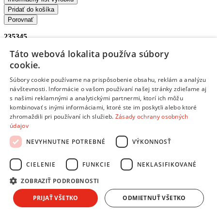
Pridať do košíka
Porovnať
235345
Táto webová lokalita používa súbory
/
cookie.
Chladničky - Americké
Súbory cookie používame na prispôsobenie obsahu, reklám a analýzu
HAIER HFR79F19EFGK + poukaz do Tesca
- Americká
návštevnosti. Informácie o vašom používaní našej stránky zdieľame aj
chladnička
s našimi reklamnými a analytickými partnermi, ktorí ich môžu
kombinovať s inými informáciami, ktoré ste im poskytli alebo ktoré
Využiteľný objem chladničky
: 449litrov •
Využiteľný objem
zhromaždili pri používaní ich služieb.
Zásady ochrany osobných
mrazničky
: 254litrov •
Maximálna hladina hlučnosti
: 37 dB •
údajov
Energetická trieda
: E •
Spotreba energie (kWh/24h)
: 365 kWh •
Typ termostatu chladničky
: Elektronický •
Počet políc
: 3 •
Typ
NEVYHNUTNE POTREBNÉ
VÝKONNOSŤ
políc
: Sklenené •
Zmrazovacia kapacita
: 12 kg / 24 hod. •
Počet
šuplíkov v mrazničke
: 2 •
Automatické odmrazovanie
CIELENIE
FUNKCIE
NEKLASIFIKOVANÉ
chladiacej časti
: áno •
Beznámrazový systém No frost
: áno •
Farba dverí
: Sapphire Glass •
Farba skrine
: Šedá
ZOBRAZIŤ PODROBNOSTI
Doprava zdarma
PRIJAŤ VŠETKO
ODMIETNUŤ VŠETKO
Skladom 1 kus