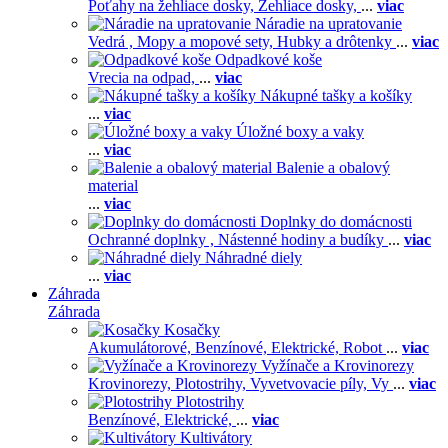
Poťahy na žehliace dosky,
Žehliace dosky,
...
viac
Náradie na upratovanie
Vedrá ,
Mopy a mopové sety,
Hubky a drôtenky
...
viac
Odpadkové koše
Vrecia na odpad,
...
viac
Nákupné tašky a košíky
...
viac
Úložné boxy a vaky
...
viac
Balenie a obalový
material
...
viac
Doplnky do domácnosti
Ochranné doplnky ,
Nástenné hodiny a budíky
...
viac
Náhradné diely
...
viac
Záhrada
Záhrada
Kosačky
Akumulátorové,
Benzínové,
Elektrické,
Robot
...
viac
Vyžínače a Krovinorezy
Krovinorezy,
Plotostrihy,
Vyvetvovacie píly,
Vy
...
viac
Plotostrihy
Benzínové,
Elektrické,
...
viac
Kultivátory