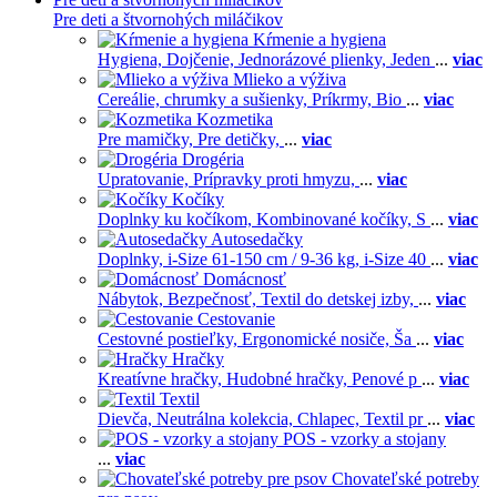
Pre deti a štvornohých miláčikov
Kŕmenie a hygiena
Hygiena,
Dojčenie,
Jednorázové plienky,
Jeden
...
viac
Mlieko a výživa
Cereálie, chrumky a sušienky,
Príkrmy,
Bio
...
viac
Kozmetika
Pre mamičky,
Pre detičky,
...
viac
Drogéria
Upratovanie,
Prípravky proti hmyzu,
...
viac
Kočíky
Doplnky ku kočíkom,
Kombinované kočíky,
S
...
viac
Autosedačky
Doplnky,
i-Size 61-150 cm / 9-36 kg,
i-Size 40
...
viac
Domácnosť
Nábytok,
Bezpečnosť,
Textil do detskej izby,
...
viac
Cestovanie
Cestovné postieľky,
Ergonomické nosiče,
Ša
...
viac
Hračky
Kreatívne hračky,
Hudobné hračky,
Penové p
...
viac
Textil
Dievča,
Neutrálna kolekcia,
Chlapec,
Textil pr
...
viac
POS - vzorky a stojany
...
viac
Chovateľské potreby