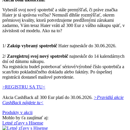
Vyberáš svoj nový spotrebič a stále premýšľaš, či práve značka
Haier je tá správna voľba? Nemusíš dlhšie rozmýšľať, okrem
prémiovej kvality, ktorú potvrdzujeme predĺženými zárukami
zadarmo, Vám teraz Haier vráti až 300 Eur z vášho nákupu späť, v
závislosti od modelu. Ako na to?
1/
Zakúp vybraný spotrebič
Haier najneskôr do 30.06.2026.
2/
Zaregistruj svoj nový spotrebič
najneskôr do 14 kalendárnych
dní od dátumu nákupu.
Na registráciu budeš potrebovať sériové/výrobné číslo spotrebiča a
scan/foto pokladničného dokladu alebo faktúry. Po úspešnej
registrácii dostaneš mailové potvrdenie.
>REGISTRU SA TU<
Akcia CashBack až 300 Eur platí do 30.06.2026.
>Pravidlá akcie
CashBack nájdete tu<
Produkty v akcii
Mohlo by ťa zaujímať aj:
Letné zľavy s Hisense