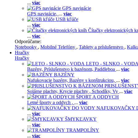
...
viac
GPS navigácie
GPS navigácie,
...
viac
USB kľúče
...
viac
Čítačky elektronických k
...
viac
Odporúčame:
Notebooky
,
Mobilné Telefóny
,
Tablety a príslušenstvo
,
Kalk
Hračky
Hračky
LETO - SLNKO - VOD
Bazény,
Príslušenstvo k bazénom,
Paddleboa
...
viac
BAZÉNY
Nafukovacie bazény,
Bazény s konštrukciou,
...
viac
PRISLUŠENS
Solárne plachty,
Krycie plachty ,
Schodíky,
Vy
...
viac
ŠPORT A ODDYCH
Letné športy a oddych ,
...
viac
NAFUKOVAČKY 
...
viac
ŠMYKĽAVKY
...
viac
TRAMPOLÍNY
...
viac