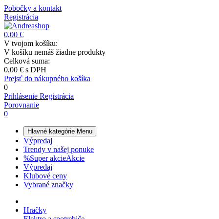
Pobočky a kontakt
Registrácia
0,00 €
V tvojom košíku:
V košíku nemáš žiadne produkty
Celková suma:
0,00 €
s DPH
Prejsť do nákupného košíka
0
Prihlásenie
Registrácia
Porovnanie
0
Hlavné kategórie
Menu
Výpredaj
Trendy v našej ponuke
%
Super akcie
Akcie
Výpredaj
Klubové ceny
Vybrané značky
Hračky
Elektro a spotrebiče