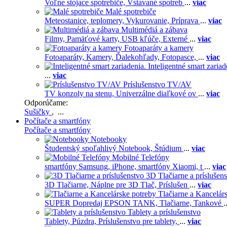
Voľne stojace spotrebiče,
Vstavané spotreb
...
viac
Malé spotrebiče
Meteostanice, teplomery,
Vykurovanie,
Príprava
...
viac
Multimédiá a zábava
Filmy,
Pamäťové karty,
USB kľúče,
Externé
...
viac
Fotoaparáty a kamery
Fotoaparáty,
Kamery,
Ďalekohľady,
Fotopasce,
...
viac
Inteligentné smart zariad
...
viac
Príslušenstvo TV/AV
TV konzoly na stenu,
Univerzálne diaľkové ov
...
viac
Odporúčame:
Sušičky
, ...
Počítače a smartfóny
Počítače a smartfóny
Notebooky
Študentský spoľahlivý Notebook,
Štúdium
...
viac
Mobilné Telefóny
smartfóny Samsung,
iPhone,
smartfóny Xiaomi,
t
...
viac
3D Tlačiarne a príslušen
3D Tlačiarne,
Náplne pre 3D Tlač,
Príslušen
...
viac
Tlačiarne a Kancelár
SUPER Dopredaj EPSON TANK,
Tlačiarne,
Tankové
.
Tablety a príslušenstvo
Tablety,
Púzdra,
Príslušenstvo pre tablety,
...
viac