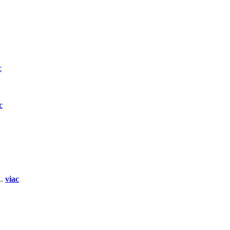
c
c
..
viac