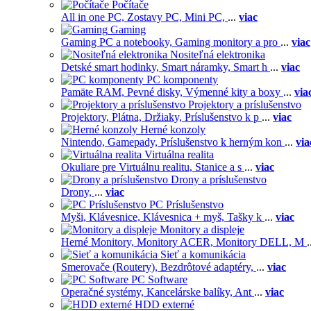
Počítače
All in one PC,
Zostavy PC,
Mini PC,
...
viac
Gaming
Gaming PC a notebooky,
Gaming monitory a pro
...
viac
Nositeľná elektronika
Detské smart hodinky,
Smart náramky,
Smart h
...
viac
PC komponenty
Pamäte RAM,
Pevné disky,
Výmenné kity a boxy
...
via
Projektory a príslušenstvo
Projektory,
Plátna,
Držiaky,
Príslušenstvo k p
...
viac
Herné konzoly
Nintendo,
Gamepady,
Príslušenstvo k herným kon
...
via
Virtuálna realita
Okuliare pre Virtuálnu realitu,
Stanice a s
...
viac
Drony a príslušenstvo
Drony,
...
viac
PC Príslušenstvo
Myši,
Klávesnice,
Klávesnica + myš,
Tašky k
...
viac
Monitory a displeje
Herné Monitory,
Monitory ACER,
Monitory DELL,
M
.
Sieť a komunikácia
Smerovače (Routery),
Bezdrôtové adaptéry,
...
viac
PC Software
Operačné systémy,
Kancelárske balíky,
Ant
...
viac
HDD externé