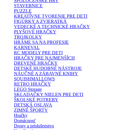
SPOLOČENSKÉ HRY
STAVEBNICE
PUZZLE
KREATÍVNE TVORENIE PRE DETI
FIGÚRKY A ZVIERATKÁ
VEDECKÉ A TECHNICKÉ HRAČKY
PLYŠOVÉ HRAČKY
TROJKOLKY
HRÁME SA NA PROFESIE
KARNEVAL
RC MODELY PRE DETI
HRAČKY PRE NAJMENŠÍCH
DREVENÉ HRAČKY
DETSKÉ HUDOBNÉ NÁSTROJE
NÁUČNÉ A ZÁBAVNÉ KNIHY
SQUISHMALLOWS
RETRO HRAČKY
LEGO Storage
SKLADAČKY NIELEN PRE DETI
ŠKOLSKÉ POTREBY
DETSKÁ OSLAVA
ZIMNÉ ŠPORTY
Hračky
Domácnosť
Drony a príslušenstvo