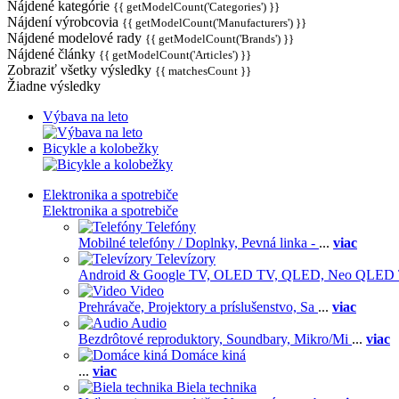
Nájdené kategórie
{{ getModelCount('Categories') }}
Nájdení výrobcovia
{{ getModelCount('Manufacturers') }}
Nájdené modelové rady
{{ getModelCount('Brands') }}
Nájdené články
{{ getModelCount('Articles') }}
Zobraziť všetky výsledky
{{ matchesCount }}
Žiadne výsledky
Výbava na leto
Bicykle a kolobežky
Elektronika a spotrebiče
Elektronika a spotrebiče
Telefóny
Mobilné telefóny / Doplnky,
Pevná linka -
...
viac
Televízory
Android & Google TV,
OLED TV,
QLED, Neo QLED
Video
Prehrávače,
Projektory a príslušenstvo,
Sa
...
viac
Audio
Bezdrôtové reproduktory,
Soundbary,
Mikro/Mi
...
viac
Domáce kiná
...
viac
Biela technika