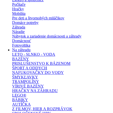
Počítače
Hračky
Mobilita
Pre deti a štvornohých miláčikov
Domáce potreby
Záhrada
Náradie
Nábytok a zariadenie domácnosti a záhrady
Domácnosť
Fotovoltika
Na záhradu
LETO - SLNKO - VODA
BAZÉNY
PRISLUŠENSTVO K BÁZENOM
ŠPORT A ODDYCH
NAFUKOVAČKY DO VODY
ŠMYKĽAVKY
TRAMPOLÍNY
VÍRIVÉ BAZÉNY
HRAČKY NA ZÁHRADU
LEGO®
BÁBIKY
AUTÍČKA
Z FILMOV, HIER A ROZPRÁVOK