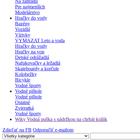
Na záhradu
Pre najmenších
Modelárstvo
Hračky do vody
Bazény
Vozidlá
Vírivky
VYMAZAT Leto a voda
Hračky do vody
Hračky na von
Detské odrážadlá
Nafukovačky a ležadlá
Skateboardy a korčule
Kolobežky
Bicykle
Vodné športy
Vodné pištole
Vodné pištole
Ostatné
Zvieratká
Vodné športy
Wiky Vodná puška s nádržkou na chrbát králik
Zdieľať na FB
Odporučiť e-mailom