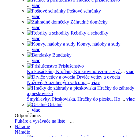
...
viac
Poštové schránky
...
viac
Záhradné domčeky
...
viac
Rebríky a schodíky
...
viac
Konvy, nádoby a sudy
...
viac
Bandasky
...
viac
Príslušenstvo
Ku kosačkám,
K pílam,
Ku krovinorezom a vyž
...
viac
Drviče vetiev a ovocia
Nožové,
S ozubeným valcom,
...
viac
Hračky do záhrady
a pieskoviská
Šmykľavky,
Pieskoviská,
Hračky do piesku,
Ho
...
viac
Ostatné
...
viac
Odporúčame:
Fukáre a vysávače na líste
, ...
Náradie
Náradie