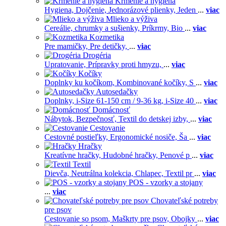
Kŕmenie a hygiena
Hygiena,
Dojčenie,
Jednorázové plienky,
Jeden
...
viac
Mlieko a výživa
Cereálie, chrumky a sušienky,
Príkrmy,
Bio
...
viac
Kozmetika
Pre mamičky,
Pre detičky,
...
viac
Drogéria
Upratovanie,
Prípravky proti hmyzu,
...
viac
Kočíky
Doplnky ku kočíkom,
Kombinované kočíky,
S
...
viac
Autosedačky
Doplnky,
i-Size 61-150 cm / 9-36 kg,
i-Size 40
...
viac
Domácnosť
Nábytok,
Bezpečnosť,
Textil do detskej izby,
...
viac
Cestovanie
Cestovné postieľky,
Ergonomické nosiče,
Ša
...
viac
Hračky
Kreatívne hračky,
Hudobné hračky,
Penové p
...
viac
Textil
Dievča,
Neutrálna kolekcia,
Chlapec,
Textil pr
...
viac
POS - vzorky a stojany
...
viac
Chovateľské potreby
pre psov
Cestovanie so psom,
Maškrty pre psov,
Obojky
...
viac