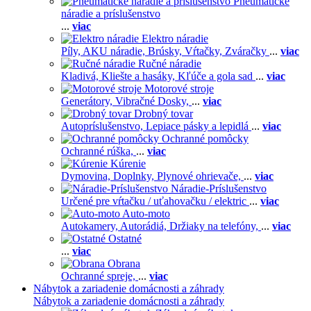
Pneumatické
náradie a príslušenstvo
...
viac
Elektro náradie
Píly,
AKU náradie,
Brúsky,
Vŕtačky,
Zváračky
...
viac
Ručné náradie
Kladivá,
Kliešte a hasáky,
Kľúče a gola sad
...
viac
Motorové stroje
Generátory,
Vibračné Dosky,
...
viac
Drobný tovar
Autopríslušenstvo,
Lepiace pásky a lepidlá
...
viac
Ochranné pomôcky
Ochranné rúška,
...
viac
Kúrenie
Dymovina,
Doplnky,
Plynové ohrievače,
...
viac
Náradie-Príslušenstvo
Určené pre vŕtačku / uťahovačku / elektric
...
viac
Auto-moto
Autokamery,
Autorádiá,
Držiaky na telefóny,
...
viac
Ostatné
...
viac
Obrana
Ochranné spreje,
...
viac
Nábytok a zariadenie domácnosti a záhrady
Nábytok a zariadenie domácnosti a záhrady