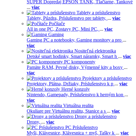
SUPER Dopredaj EPSON TANK,
Tlačiarne,
Tankové
...
viac
Tablety a príslušenstvo
Tablety,
Púzdra,
Príslušenstvo pre tablety,
...
viac
Počítače
All in one PC,
Zostavy PC,
Mini PC,
...
viac
Gaming
Gaming PC a notebooky,
Gaming monitory a pro
...
viac
Nositeľná elektronika
Detské smart hodinky,
Smart náramky,
Smart h
...
viac
PC komponenty
Pamäte RAM,
Pevné disky,
Výmenné kity a boxy
...
viac
Projektory a príslušenstvo
Projektory,
Plátna,
Držiaky,
Príslušenstvo k p
...
viac
Herné konzoly
Nintendo,
Gamepady,
Príslušenstvo k herným kon
...
viac
Virtuálna realita
Okuliare pre Virtuálnu realitu,
Stanice a s
...
viac
Drony a príslušenstvo
Drony,
...
viac
PC Príslušenstvo
Myši,
Klávesnice,
Klávesnica + myš,
Tašky k
...
viac