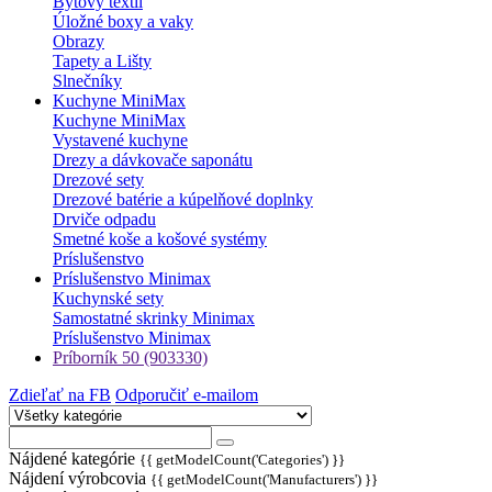
Bytový textil
Úložné boxy a vaky
Obrazy
Tapety a Lišty
Slnečníky
Kuchyne MiniMax
Kuchyne MiniMax
Vystavené kuchyne
Drezy a dávkovače saponátu
Drezové sety
Drezové batérie a kúpelňové doplnky
Drviče odpadu
Smetné koše a košové systémy
Príslušenstvo
Príslušenstvo Minimax
Kuchynské sety
Samostatné skrinky Minimax
Príslušenstvo Minimax
Príborník 50 (903330)
Zdieľať na FB
Odporučiť e-mailom
Nájdené kategórie
{{ getModelCount('Categories') }}
Nájdení výrobcovia
{{ getModelCount('Manufacturers') }}