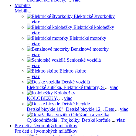
Mobilita
Mobilita
Elektrické štvorkolky
...
viac
Elektrické kolobežky
...
viac
Elektrické motorky
...
viac
Benzínové motorky
...
viac
Seniorské vozidlá
...
viac
Elektro skútre
...
viac
Detské vozidlá
Elektrické autíčka,
Elektrické traktory,
Š
...
viac
Kolobežky
KOLOBEŽKY,
...
viac
Detské bicykle
Detské bicykle 10",
Detské bicykle 12",
Dets
...
viac
Odrážadla a vozítka
Cykloodrážadlá ,
Trojkolky,
Detské korčule
...
viac
Pre deti a štvornohých miláčikov
Pre deti a štvornohých miláčikov