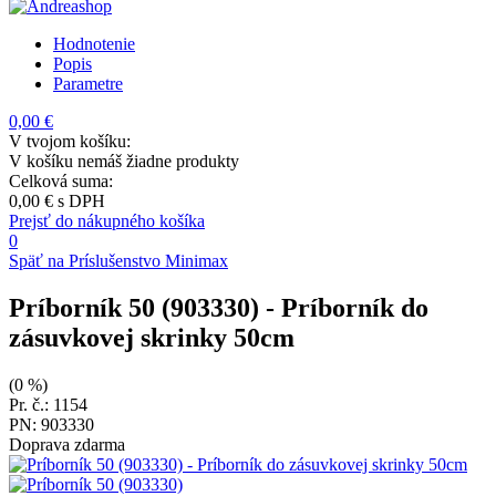
Hodnotenie
Popis
Parametre
0,00 €
V tvojom košíku:
V košíku nemáš žiadne produkty
Celková suma:
0,00 €
s DPH
Prejsť do nákupného košíka
0
Späť na Príslušenstvo Minimax
Príborník 50 (903330)
- Príborník do
zásuvkovej skrinky 50cm
(0 %)
Pr. č.: 1154
PN: 903330
Doprava zdarma