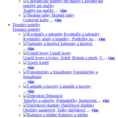
Chovateľské
potreby pre mačky
Toalety pre mačky,
...
viac
Školské tašky
Cestovné kufre,
...
viac
Domáce potreby
Domáce potreby
Kvetináče a substráty
Kvetináče, obaly a hrantíky ,
Podložky po
...
viac
Substráty a hnojivá
...
viac
Umelé kvety
Umelé kvety a kytice,
Zeleň,
Bobule a plody,
V
...
viac
Anjeli
...
viac
Fotorámčeky a
fotoalbumy
...
viac
Lampáše a lucerny
...
viac
Dekorácie
Tabuľky a zápichy,
Pokladničky, šperkovnic
...
viac
Darčekové doplnky
Obrúsky papierové,
Tašky darčekové,
...
viac
Kahance a náplne