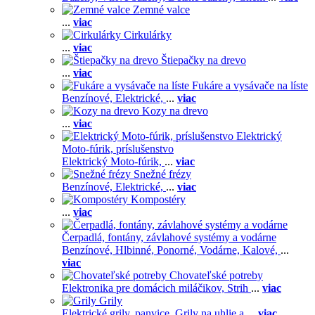
Zemné valce
...
viac
Cirkulárky
...
viac
Štiepačky na drevo
...
viac
Fukáre a vysávače na líste
Benzínové,
Elektrické,
...
viac
Kozy na drevo
...
viac
Elektrický
Moto-fúrik, príslušenstvo
Elektrický Moto-fúrik,
...
viac
Snežné frézy
Benzínové,
Elektrické,
...
viac
Kompostéry
...
viac
Čerpadlá, fontány, závlahové systémy a vodárne
Benzínové,
Hlbinné,
Ponorné,
Vodárne,
Kalové,
...
viac
Chovateľské potreby
Elektronika pre domácich miláčikov,
Strih
...
viac
Grily
Elektrické grily, panvice,
Grily na uhlie a
...
viac