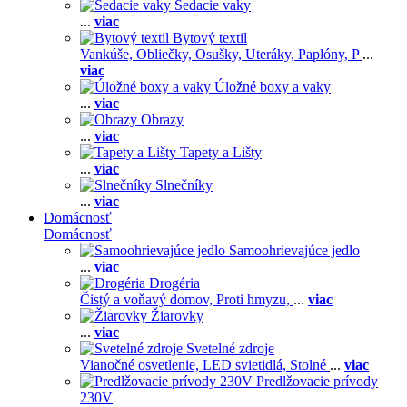
Sedacie vaky
...
viac
Bytový textil
Vankúše,
Obliečky,
Osušky,
Uteráky,
Paplóny,
P
...
viac
Úložné boxy a vaky
...
viac
Obrazy
...
viac
Tapety a Lišty
...
viac
Slnečníky
...
viac
Domácnosť
Domácnosť
Samoohrievajúce jedlo
...
viac
Drogéria
Čistý a voňavý domov,
Proti hmyzu,
...
viac
Žiarovky
...
viac
Svetelné zdroje
Vianočné osvetlenie,
LED svietidlá,
Stolné
...
viac
Predlžovacie prívody
230V