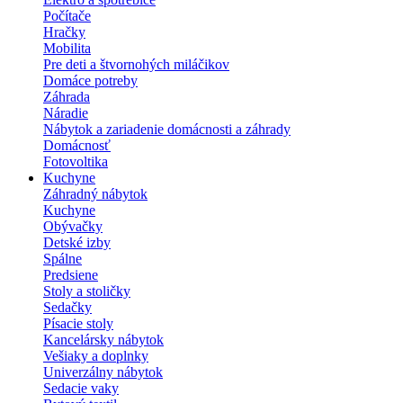
Počítače
Hračky
Mobilita
Pre deti a štvornohých miláčikov
Domáce potreby
Záhrada
Náradie
Nábytok a zariadenie domácnosti a záhrady
Domácnosť
Fotovoltika
Kuchyne
Záhradný nábytok
Kuchyne
Obývačky
Detské izby
Spálne
Predsiene
Stoly a stoličky
Sedačky
Písacie stoly
Kancelársky nábytok
Vešiaky a doplnky
Univerzálny nábytok
Sedacie vaky