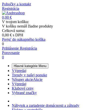
Pobočky a kontakt
Registrácia
0,00 €
V tvojom košíku:
V košíku nemáš žiadne produkty
Celková suma:
0,00 €
s DPH
Prejsť do nákupného košíka
0
Prihlásenie
Registrácia
Porovnanie
0
Hlavné kategórie
Menu
Výpredaj
Trendy v našej ponuke
%
Super akcie
Akcie
Výpredaj
Klubové ceny
Vybrané značky
Nábytok a zariadenie domácnosti a záhrady
Elektro a spotrebiče