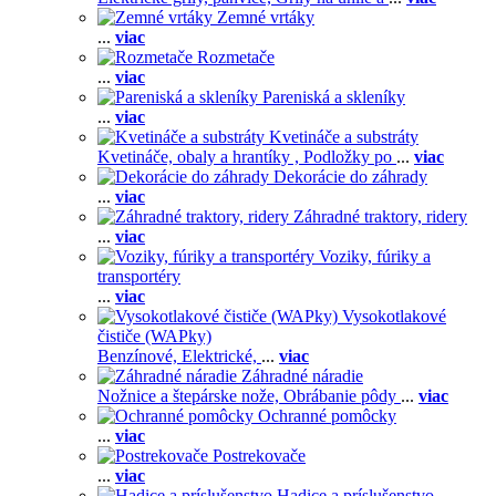
Zemné vrtáky
...
viac
Rozmetače
...
viac
Pareniská a skleníky
...
viac
Kvetináče a substráty
Kvetináče, obaly a hrantíky ,
Podložky po
...
viac
Dekorácie do záhrady
...
viac
Záhradné traktory, ridery
...
viac
Voziky, fúriky a
transportéry
...
viac
Vysokotlakové
čističe (WAPky)
Benzínové,
Elektrické,
...
viac
Záhradné náradie
Nožnice a štepárske nože,
Obrábanie pôdy
...
viac
Ochranné pomôcky
...
viac
Postrekovače
...
viac
Hadice a príslušenstvo