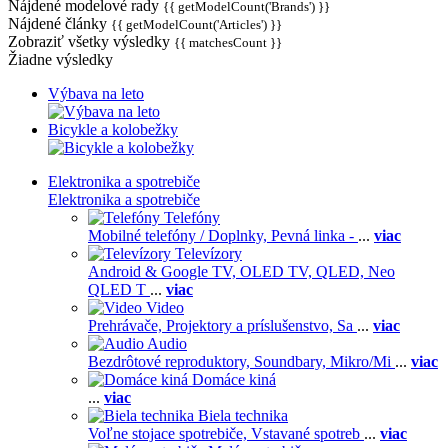
Nájdené modelové rady
{{ getModelCount('Brands') }}
Nájdené články
{{ getModelCount('Articles') }}
Zobraziť všetky výsledky
{{ matchesCount }}
Žiadne výsledky
Výbava na leto
Bicykle a kolobežky
Elektronika a spotrebiče
Elektronika a spotrebiče
Telefóny
Mobilné telefóny / Doplnky,
Pevná linka -
...
viac
Televízory
Android & Google TV,
OLED TV,
QLED, Neo
QLED T
...
viac
Video
Prehrávače,
Projektory a príslušenstvo,
Sa
...
viac
Audio
Bezdrôtové reproduktory,
Soundbary,
Mikro/Mi
...
viac
Domáce kiná
...
viac
Biela technika
Voľne stojace spotrebiče,
Vstavané spotreb
...
viac