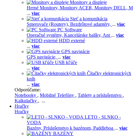
Monitory a displeje
Herné Monitory,
Monitory ACER,
Monitory DELL,
M
...
viac
Sieť a komunikácia
Smerovače (Routery),
Bezdrôtové adaptéry,
...
viac
PC Software
Operačné systémy,
Kancelárske balíky,
Ant
...
viac
HDD externé
...
viac
GPS navigácie
GPS navigácie,
...
viac
USB kľúče
...
viac
Čítačky elektronických
kníh
...
viac
Odporúčame:
Notebooky
,
Mobilné Telefóny
,
Tablety a príslušenstvo
,
Kalkulačky
, ...
Hračky
Hračky
LETO - SLNKO -
VODA
Bazény,
Príslušenstvo k bazénom,
Paddleboa
...
viac
BAZÉNY