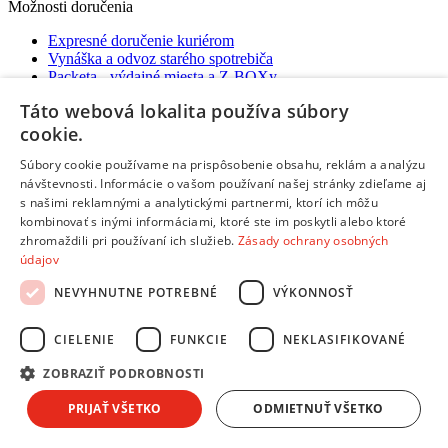
Možnosti doručenia
Expresné doručenie kuriérom
Vynáška a odvoz starého spotrebiča
Packeta - výdajné miesta a Z-BOXy
Doručenie do Česka
Táto webová lokalita používa súbory
cookie.
Súbory cookie používame na prispôsobenie obsahu, reklám a analýzu
návštevnosti. Informácie o vašom používaní našej stránky zdieľame aj
s našimi reklamnými a analytickými partnermi, ktorí ich môžu
Copyright © 2026 AndreaShop.sk.
Tvorba webu od
kombinovať s inými informáciami, ktoré ste im poskytli alebo ktoré
RIESENIA.com
zhromaždili pri používaní ich služieb.
Zásady ochrany osobných
Táto stránka je chránená pomocou reCAPTCHA a uplatňujú sa
Pravidlá ochrany osobných údajov
spoločnosti Google a ich
údajov
Zmluvné podmienky
.
NEVYHNUTNE POTREBNÉ
VÝKONNOSŤ
Hups! Niečo sa pokazilo. Obnov stránku a skús to znova, prosím.
Obnoviť stránku
CIELENIE
FUNKCIE
NEKLASIFIKOVANÉ
ZOBRAZIŤ PODROBNOSTI
Vyber si splátky podľa seba
PRIJAŤ VŠETKO
ODMIETNUŤ VŠETKO
Ako funguje nákup na splátky pri dodaní kuriérom