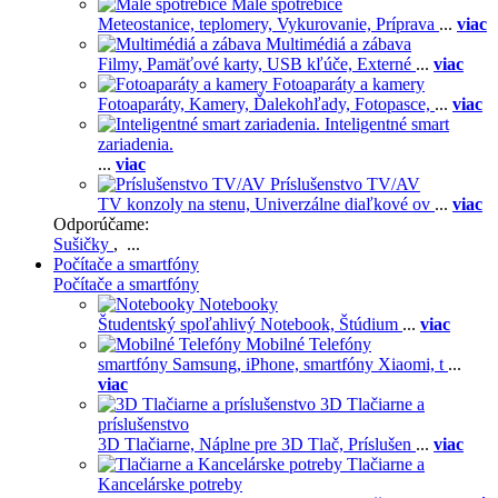
Malé spotrebiče
Meteostanice, teplomery,
Vykurovanie,
Príprava
...
viac
Multimédiá a zábava
Filmy,
Pamäťové karty,
USB kľúče,
Externé
...
viac
Fotoaparáty a kamery
Fotoaparáty,
Kamery,
Ďalekohľady,
Fotopasce,
...
viac
Inteligentné smart
zariadenia.
...
viac
Príslušenstvo TV/AV
TV konzoly na stenu,
Univerzálne diaľkové ov
...
viac
Odporúčame:
Sušičky
, ...
Počítače a smartfóny
Počítače a smartfóny
Notebooky
Študentský spoľahlivý Notebook,
Štúdium
...
viac
Mobilné Telefóny
smartfóny Samsung,
iPhone,
smartfóny Xiaomi,
t
...
viac
3D Tlačiarne a
príslušenstvo
3D Tlačiarne,
Náplne pre 3D Tlač,
Príslušen
...
viac
Tlačiarne a
Kancelárske potreby