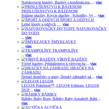
Nafukovacie bazény,
Bazény s konštrukciou,
...
viac
PRISLUŠENSTVO K BÁZENOM
Solárne plachty,
Krycie plachty ,
Schodíky,
Vy
...
viac
ŠPORT A ODDYCH
Letné športy a oddych ,
...
viac
NAFUKOVAČKY
DO VODY
...
viac
ŠMYKĽAVKY
...
viac
TRAMPOLÍNY
...
viac
VÍRIVÉ BAZÉNY
Vírivé bazény,
Príslušenstvo k vírivým ba
...
viac
HRAČKY NA
ZÁHRADU
Detské domčeky a stany,
Detský záhradný ná
...
viac
LEGO®
LEGO® Pokémon™,
LEGO® Editions,
LEGO®
DUP
...
viac
BÁBIKY
Bábiky Baby Born,
Bábiky Baby Annabell,
Bábi
...
viac
AUTÍČKA