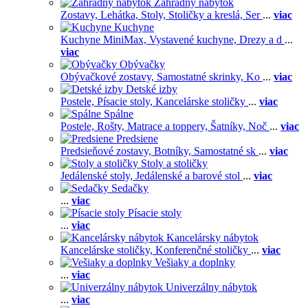
Záhradný nábytok
Zostavy,
Lehátka,
Stoly,
Stoličky a kreslá,
Ser
...
viac
Kuchyne
Kuchyne MiniMax,
Vystavené kuchyne,
Drezy a d
...
viac
Obývačky
Obývačkové zostavy,
Samostatné skrinky,
Ko
...
viac
Detské izby
Postele,
Písacie stoly,
Kancelárske stoličky
...
viac
Spálne
Postele,
Rošty,
Matrace a toppery,
Šatníky,
Noč
...
viac
Predsiene
Predsieňové zostavy,
Botníky,
Samostatné sk
...
viac
Stoly a stoličky
Jedálenské stoly,
Jedálenské a barové stol
...
viac
Sedačky
...
viac
Písacie stoly
...
viac
Kancelársky nábytok
Kancelárske stoličky,
Konferenčné stoličky
...
viac
Vešiaky a doplnky
...
viac
Univerzálny nábytok
...
viac