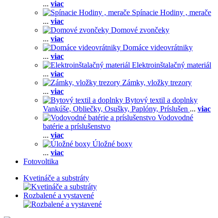
...
viac
Spínacie Hodiny , merače
...
viac
Domové zvončeky
...
viac
Domáce videovrátniky
...
viac
Elektroinštalačný materiál
...
viac
Zámky, vložky trezory
...
viac
Bytový textil a doplnky
Vankúše,
Obliečky,
Osušky,
Paplóny,
Príslušen
...
viac
Vodovodné
batérie a príslušenstvo
...
viac
Úložné boxy
...
viac
Fotovoltika
Kvetináče a substráty
Rozbalené a vystavené