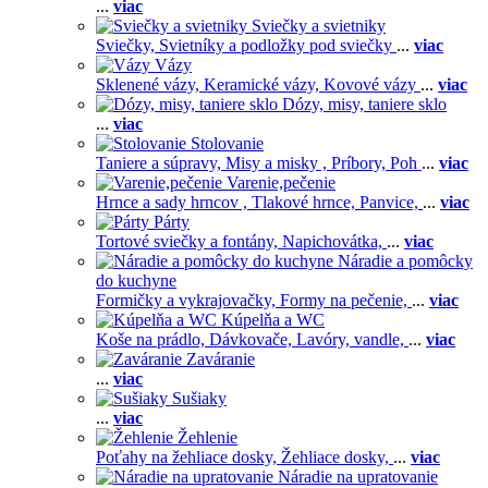
...
viac
Sviečky a svietniky
Sviečky,
Svietníky a podložky pod sviečky
...
viac
Vázy
Sklenené vázy,
Keramické vázy,
Kovové vázy
...
viac
Dózy, misy, taniere sklo
...
viac
Stolovanie
Taniere a súpravy,
Misy a misky ,
Príbory,
Poh
...
viac
Varenie,pečenie
Hrnce a sady hrncov ,
Tlakové hrnce,
Panvice,
...
viac
Párty
Tortové sviečky a fontány,
Napichovátka,
...
viac
Náradie a pomôcky
do kuchyne
Formičky a vykrajovačky,
Formy na pečenie,
...
viac
Kúpelňa a WC
Koše na prádlo,
Dávkovače,
Lavóry, vandle,
...
viac
Zaváranie
...
viac
Sušiaky
...
viac
Žehlenie
Poťahy na žehliace dosky,
Žehliace dosky,
...
viac
Náradie na upratovanie