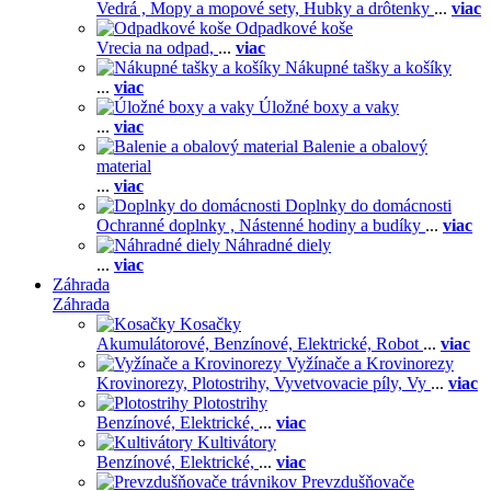
Vedrá ,
Mopy a mopové sety,
Hubky a drôtenky
...
viac
Odpadkové koše
Vrecia na odpad,
...
viac
Nákupné tašky a košíky
...
viac
Úložné boxy a vaky
...
viac
Balenie a obalový
material
...
viac
Doplnky do domácnosti
Ochranné doplnky ,
Nástenné hodiny a budíky
...
viac
Náhradné diely
...
viac
Záhrada
Záhrada
Kosačky
Akumulátorové,
Benzínové,
Elektrické,
Robot
...
viac
Vyžínače a Krovinorezy
Krovinorezy,
Plotostrihy,
Vyvetvovacie píly,
Vy
...
viac
Plotostrihy
Benzínové,
Elektrické,
...
viac
Kultivátory
Benzínové,
Elektrické,
...
viac
Prevzdušňovače