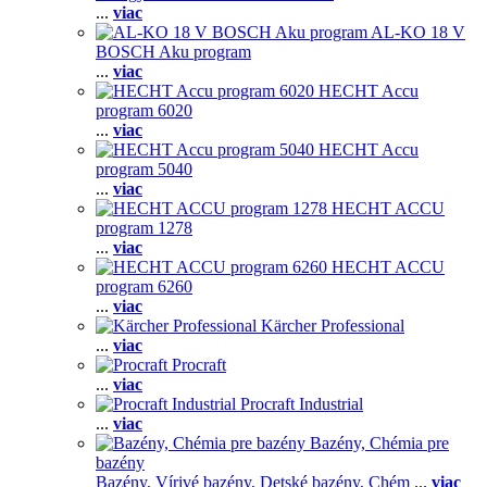
...
viac
AL-KO 18 V
BOSCH Aku program
...
viac
HECHT Accu
program 6020
...
viac
HECHT Accu
program 5040
...
viac
HECHT ACCU
program 1278
...
viac
HECHT ACCU
program 6260
...
viac
Kärcher Professional
...
viac
Procraft
...
viac
Procraft Industrial
...
viac
Bazény, Chémia pre
bazény
Bazény,
Vírivé bazény,
Detské bazény,
Chém
...
viac