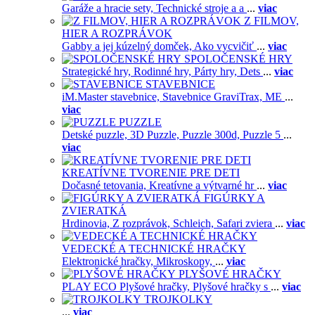
Garáže a hracie sety,
Technické stroje a a
...
viac
Z FILMOV,
HIER A ROZPRÁVOK
Gabby a jej kúzelný domček,
Ako vycvičiť
...
viac
SPOLOČENSKÉ HRY
Strategické hry,
Rodinné hry,
Párty hry,
Dets
...
viac
STAVEBNICE
iM.Master stavebnice,
Stavebnice GraviTrax,
ME
...
viac
PUZZLE
Detské puzzle,
3D Puzzle,
Puzzle 300d,
Puzzle 5
...
viac
KREATÍVNE TVORENIE PRE DETI
Dočasné tetovania,
Kreatívne a výtvarné hr
...
viac
FIGÚRKY A
ZVIERATKÁ
Hrdinovia,
Z rozprávok,
Schleich,
Safari zviera
...
viac
VEDECKÉ A TECHNICKÉ HRAČKY
Elektronické hračky,
Mikroskopy,
...
viac
PLYŠOVÉ HRAČKY
PLAY ECO Plyšové hračky,
Plyšové hračky s
...
viac
TROJKOLKY
...
viac