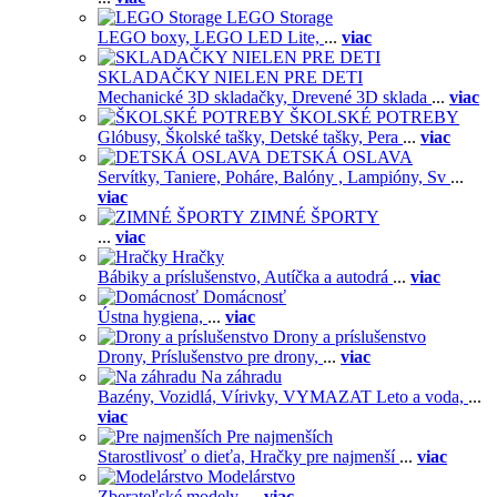
LEGO Storage
LEGO boxy,
LEGO LED Lite,
...
viac
SKLADAČKY NIELEN PRE DETI
Mechanické 3D skladačky,
Drevené 3D sklada
...
viac
ŠKOLSKÉ POTREBY
Glóbusy,
Školské tašky,
Detské tašky,
Pera
...
viac
DETSKÁ OSLAVA
Servítky,
Taniere,
Poháre,
Balóny ,
Lampióny,
Sv
...
viac
ZIMNÉ ŠPORTY
...
viac
Hračky
Bábiky a príslušenstvo,
Autíčka a autodrá
...
viac
Domácnosť
Ústna hygiena,
...
viac
Drony a príslušenstvo
Drony,
Príslušenstvo pre drony,
...
viac
Na záhradu
Bazény,
Vozidlá,
Vírivky,
VYMAZAT Leto a voda,
...
viac
Pre najmenších
Starostlivosť o dieťa,
Hračky pre najmenší
...
viac
Modelárstvo
Zberateľské modely,
...
viac