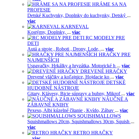
HRÁME SA NA
PROFESIE
Detské Kuchynky,
Doplnky do kuchynky,
Detský
...
viac
KARNEVAL
Kostýmy,
Doplnky,
...
viac
RC MODELY PRE
DETI
Autá a stroje ,
Roboti ,
Drony,
Lode,
...
viac
HRAČKY PRE
NAJMENŠÍCH
Uspavačky,
Hrkálky a hryzátka,
Motorické h
...
viac
DREVENÉ HRAČKY
Drevené vláčiky a koľajnice,
Hojdacie ko
...
viac
DETSKÉ
HUDOBNÉ NÁSTROJE
Gitary,
Klávesy,
Bicie súpravy a bubny,
Mikrof
...
viac
NÁUČNÉ A
ZÁBAVNÉ KNIHY
Pexeso,
Albi kúzelné čítanie ,
Kvído,
Zábav
...
viac
SQUISHMALLOWS
Squishmallows 20cm,
Squishmallows 30cm,
Squish
...
viac
RETRO HRAČKY
...
viac