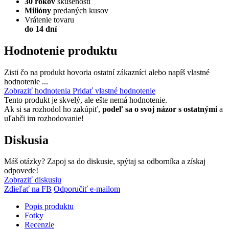
30 rokov
skúseností
Milióny
predaných kusov
Vrátenie tovaru
do 14 dní
Hodnotenie produktu
Zisti čo na produkt hovoria ostatní zákazníci alebo napíš vlastné
hodnotenie ...
Zobraziť hodnotenia
Pridať vlastné hodnotenie
Tento produkt je skvelý, ale ešte nemá hodnotenie.
Ak si sa rozhodol ho zakúpiť,
podeľ sa o svoj názor s ostatnými
a
uľahči im rozhodovanie!
Diskusia
Máš otázky? Zapoj sa do diskusie, spýtaj sa odborníka a získaj
odpovede!
Zobraziť diskusiu
Zdieľať na FB
Odporučiť e-mailom
Popis produktu
Fotky
Recenzie