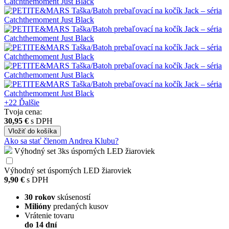
+22
Ďalšie
Tvoja cena:
30,95 €
s DPH
Vložiť
do košíka
Ako sa stať členom Andrea Klubu?
Výhodný set 3ks úsporných LED žiaroviek
Výhodný set úsporných LED žiaroviek
9,90 €
s DPH
30 rokov
skúseností
Milióny
predaných kusov
Vrátenie tovaru
do 14 dní