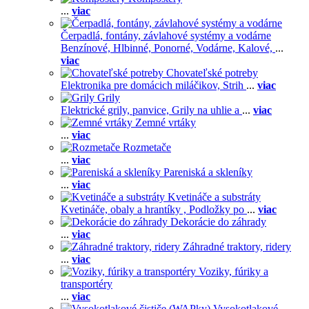
...
viac
Čerpadlá, fontány, závlahové systémy a vodárne
Benzínové,
Hlbinné,
Ponorné,
Vodárne,
Kalové,
...
viac
Chovateľské potreby
Elektronika pre domácich miláčikov,
Strih
...
viac
Grily
Elektrické grily, panvice,
Grily na uhlie a
...
viac
Zemné vrtáky
...
viac
Rozmetače
...
viac
Pareniská a skleníky
...
viac
Kvetináče a substráty
Kvetináče, obaly a hrantíky ,
Podložky po
...
viac
Dekorácie do záhrady
...
viac
Záhradné traktory, ridery
...
viac
Voziky, fúriky a
transportéry
...
viac
Vysokotlakové