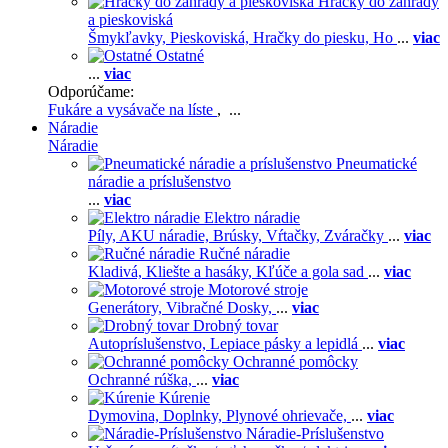
Hračky do záhrady
a pieskoviská
Šmykľavky,
Pieskoviská,
Hračky do piesku,
Ho
...
viac
Ostatné
...
viac
Odporúčame:
Fukáre a vysávače na líste
, ...
Náradie
Náradie
Pneumatické
náradie a príslušenstvo
...
viac
Elektro náradie
Píly,
AKU náradie,
Brúsky,
Vŕtačky,
Zváračky
...
viac
Ručné náradie
Kladivá,
Kliešte a hasáky,
Kľúče a gola sad
...
viac
Motorové stroje
Generátory,
Vibračné Dosky,
...
viac
Drobný tovar
Autopríslušenstvo,
Lepiace pásky a lepidlá
...
viac
Ochranné pomôcky
Ochranné rúška,
...
viac
Kúrenie
Dymovina,
Doplnky,
Plynové ohrievače,
...
viac
Náradie-Príslušenstvo