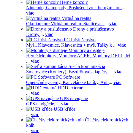
Herné konzoly
Nintendo,
Gamepady,
Príslušenstvo k herným kon
...
viac
Virtuálna realita
Okuliare pre Virtuálnu realitu,
Stanice a s
...
viac
Drony a príslušenstvo
Drony,
...
viac
PC Príslušenstvo
Myši,
Klávesnice,
Klávesnica + myš,
Tašky k
...
viac
Monitory a displeje
Herné Monitory,
Monitory ACER,
Monitory DELL,
M
...
viac
Sieť a komunikácia
Smerovače (Routery),
Bezdrôtové adaptéry,
...
viac
PC Software
Operačné systémy,
Kancelárske balíky,
Ant
...
viac
HDD externé
...
viac
GPS navigácie
GPS navigácie,
...
viac
USB kľúče
...
viac
Čítačky elektronických
kníh
...
viac