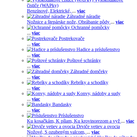
čističe (WAPky)
Benzínové,
Elektrické,
...
viac
Záhradné náradie
Nožnice a štepárske nože,
Obrábanie pôdy
...
viac
Ochranné pomôcky
...
viac
Postrekovače
...
viac
Hadice a príslušenstvo
...
viac
Poštové schránky
...
viac
Záhradné domčeky
...
viac
Rebríky a schodíky
...
viac
Konvy, nádoby a sudy
...
viac
Bandasky
...
viac
Príslušenstvo
Ku kosačkám,
K pílam,
Ku krovinorezom a vyž
...
viac
Drviče vetiev a ovocia
Nožové,
S ozubeným valcom,
...
viac