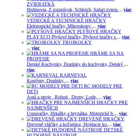
ZVIERATKÁ
Hrdinovia,
Z rozprávok,
Schleich,
Safari zviera
...
viac
VEDECKÉ A TECHNICKÉ HRAČKY
Elektronické hračky,
Mikroskopy,
...
viac
PLYŠOVÉ HRAČKY
PLAY ECO Plyšové hračky,
Plyšové hračky s
...
viac
TROJKOLKY
...
viac
HRÁME SA NA
PROFESIE
Detské Kuchynky,
Doplnky do kuchynky,
Detský
...
viac
KARNEVAL
Kostýmy,
Doplnky,
...
viac
RC MODELY PRE
DETI
Autá a stroje ,
Roboti ,
Drony,
Lode,
...
viac
HRAČKY PRE
NAJMENŠÍCH
Uspavačky,
Hrkálky a hryzátka,
Motorické h
...
viac
DREVENÉ HRAČKY
Drevené vláčiky a koľajnice,
Hojdacie ko
...
viac
DETSKÉ
HUDOBNÉ NÁSTROJE