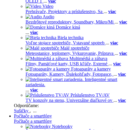
QLED T
...
viac
Video
Prehrávače,
Projektory a príslušenstvo,
Sa
...
viac
Audio
Bezdrôtové reproduktory,
Soundbary,
Mikro/Mi
...
viac
Domáce kiná
...
viac
Biela technika
Voľne stojace spotrebiče,
Vstavané spotreb
...
viac
Malé spotrebiče
Meteostanice, teplomery,
Vykurovanie,
Príprava
...
viac
Multimédiá a zábava
Filmy,
Pamäťové karty,
USB kľúče,
Externé
...
viac
Fotoaparáty a kamery
Fotoaparáty,
Kamery,
Ďalekohľady,
Fotopasce,
...
viac
Inteligentné smart
zariadenia.
...
viac
Príslušenstvo TV/AV
TV konzoly na stenu,
Univerzálne diaľkové ov
...
viac
Odporúčame:
Sušičky
, ...
Počítače a smartfóny
Počítače a smartfóny
Notebooky