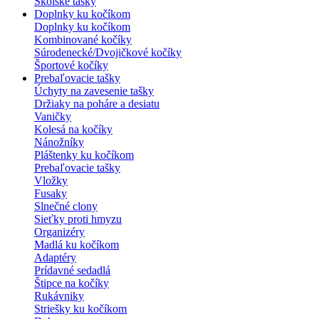
Školské tašky
Doplnky ku kočíkom
Doplnky ku kočíkom
Kombinované kočíky
Súrodenecké/Dvojičkové kočíky
Športové kočíky
Prebaľovacie tašky
Úchyty na zavesenie tašky
Držiaky na poháre a desiatu
Vaničky
Kolesá na kočíky
Nánožníky
Pláštenky ku kočíkom
Prebaľovacie tašky
Vložky
Fusaky
Slnečné clony
Sieťky proti hmyzu
Organizéry
Madlá ku kočíkom
Adaptéry
Prídavné sedadlá
Štipce na kočíky
Rukávniky
Striešky ku kočíkom