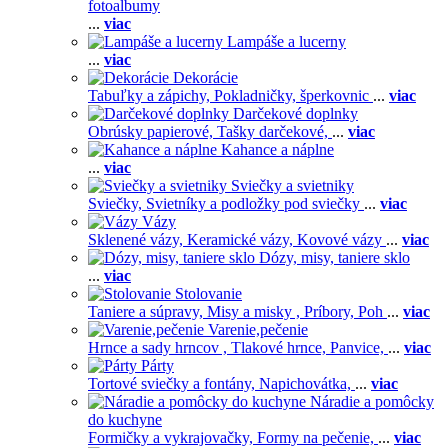
fotoalbumy
...
viac
Lampáše a lucerny
...
viac
Dekorácie
Tabuľky a zápichy,
Pokladničky, šperkovnic
...
viac
Darčekové doplnky
Obrúsky papierové,
Tašky darčekové,
...
viac
Kahance a náplne
...
viac
Sviečky a svietniky
Sviečky,
Svietníky a podložky pod sviečky
...
viac
Vázy
Sklenené vázy,
Keramické vázy,
Kovové vázy
...
viac
Dózy, misy, taniere sklo
...
viac
Stolovanie
Taniere a súpravy,
Misy a misky ,
Príbory,
Poh
...
viac
Varenie,pečenie
Hrnce a sady hrncov ,
Tlakové hrnce,
Panvice,
...
viac
Párty
Tortové sviečky a fontány,
Napichovátka,
...
viac
Náradie a pomôcky
do kuchyne
Formičky a vykrajovačky,
Formy na pečenie,
...
viac