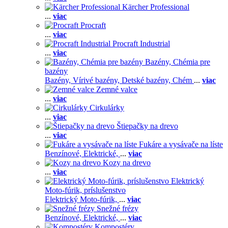
Kärcher Professional
...
viac
Procraft
...
viac
Procraft Industrial
...
viac
Bazény, Chémia pre
bazény
Bazény,
Vírivé bazény,
Detské bazény,
Chém
...
viac
Zemné valce
...
viac
Cirkulárky
...
viac
Štiepačky na drevo
...
viac
Fukáre a vysávače na líste
Benzínové,
Elektrické,
...
viac
Kozy na drevo
...
viac
Elektrický
Moto-fúrik, príslušenstvo
Elektrický Moto-fúrik,
...
viac
Snežné frézy
Benzínové,
Elektrické,
...
viac
Kompostéry