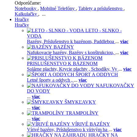
Odporúčame:
Notebooky
,
Mobilné Telefóny
,
Tablety a príslušenstvo
,
Kalkulačky
, ...
Hračky
Hračky
LETO - SLNKO -
VODA
Bazény,
Príslušenstvo k bazénom,
Paddleboa
...
viac
BAZÉNY
Nafukovacie bazény,
Bazény s konštrukciou,
...
viac
PRISLUŠENSTVO K BÁZENOM
Solárne plachty,
Krycie plachty ,
Schodíky,
Vy
...
viac
ŠPORT A ODDYCH
Letné športy a oddych ,
...
viac
NAFUKOVAČKY
DO VODY
...
viac
ŠMYKĽAVKY
...
viac
TRAMPOLÍNY
...
viac
VÍRIVÉ BAZÉNY
Vírivé bazény,
Príslušenstvo k vírivým ba
...
viac
HRAČKY NA