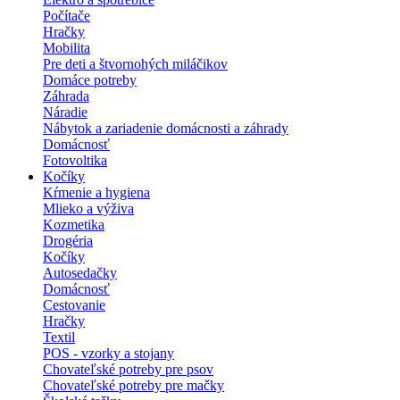
Počítače
Hračky
Mobilita
Pre deti a štvornohých miláčikov
Domáce potreby
Záhrada
Náradie
Nábytok a zariadenie domácnosti a záhrady
Domácnosť
Fotovoltika
Kočíky
Kŕmenie a hygiena
Mlieko a výživa
Kozmetika
Drogéria
Kočíky
Autosedačky
Domácnosť
Cestovanie
Hračky
Textil
POS - vzorky a stojany
Chovateľské potreby pre psov
Chovateľské potreby pre mačky