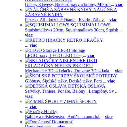
Gitary,
Klávesy,
Bicie súpravy a bubny,
Mikrof
...
viac
NÁUČNÉ A
ZÁBAVNÉ KNIHY
Pexeso,
Albi kúzelné čítanie ,
Kvído,
Zábav
...
viac
SQUISHMALLOWS
Squishmallows 20cm,
Squishmallows 30cm,
Squish
...
viac
RETRO HRAČKY
...
viac
LEGO Storage
LEGO boxy,
LEGO LED Lite,
...
viac
SKLADAČKY NIELEN PRE DETI
Mechanické 3D skladačky,
Drevené 3D sklada
...
viac
ŠKOLSKÉ POTREBY
Glóbusy,
Školské tašky,
Detské tašky,
Pera
...
viac
DETSKÁ OSLAVA
Servítky,
Taniere,
Poháre,
Balóny ,
Lampióny,
Sv
...
viac
ZIMNÉ ŠPORTY
...
viac
Hračky
Bábiky a príslušenstvo,
Autíčka a autodrá
...
viac
Domácnosť
Ústna hygiena,
...
viac