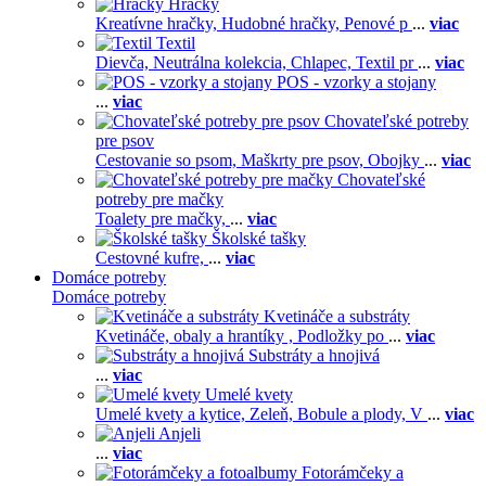
Hračky
Kreatívne hračky,
Hudobné hračky,
Penové p
...
viac
Textil
Dievča,
Neutrálna kolekcia,
Chlapec,
Textil pr
...
viac
POS - vzorky a stojany
...
viac
Chovateľské potreby
pre psov
Cestovanie so psom,
Maškrty pre psov,
Obojky
...
viac
Chovateľské
potreby pre mačky
Toalety pre mačky,
...
viac
Školské tašky
Cestovné kufre,
...
viac
Domáce potreby
Domáce potreby
Kvetináče a substráty
Kvetináče, obaly a hrantíky ,
Podložky po
...
viac
Substráty a hnojivá
...
viac
Umelé kvety
Umelé kvety a kytice,
Zeleň,
Bobule a plody,
V
...
viac
Anjeli
...
viac
Fotorámčeky a