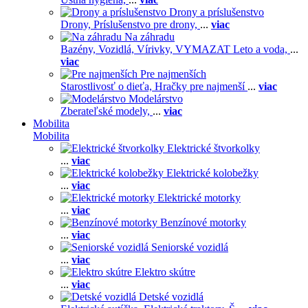
Drony a príslušenstvo
Drony,
Príslušenstvo pre drony,
...
viac
Na záhradu
Bazény,
Vozidlá,
Vírivky,
VYMAZAT Leto a voda,
...
viac
Pre najmenších
Starostlivosť o dieťa,
Hračky pre najmenší
...
viac
Modelárstvo
Zberateľské modely,
...
viac
Mobilita
Mobilita
Elektrické štvorkolky
...
viac
Elektrické kolobežky
...
viac
Elektrické motorky
...
viac
Benzínové motorky
...
viac
Seniorské vozidlá
...
viac
Elektro skútre
...
viac
Detské vozidlá