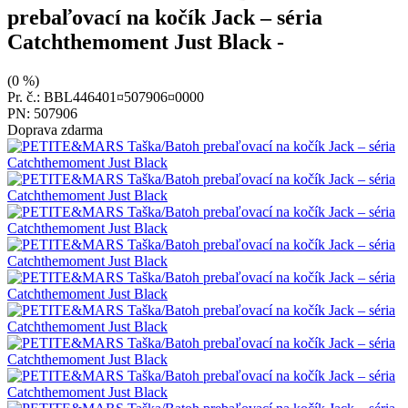
prebaľovací na kočík Jack – séria
Catchthemoment Just Black
-
(0 %)
Pr. č.: BBL446401¤507906¤0000
PN: 507906
Doprava zdarma