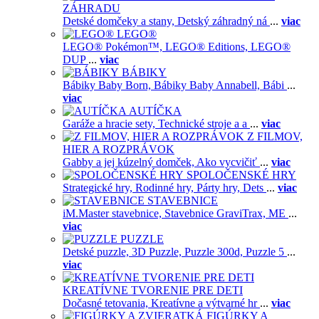
ZÁHRADU
Detské domčeky a stany,
Detský záhradný ná
...
viac
LEGO®
LEGO® Pokémon™,
LEGO® Editions,
LEGO®
DUP
...
viac
BÁBIKY
Bábiky Baby Born,
Bábiky Baby Annabell,
Bábi
...
viac
AUTÍČKA
Garáže a hracie sety,
Technické stroje a a
...
viac
Z FILMOV,
HIER A ROZPRÁVOK
Gabby a jej kúzelný domček,
Ako vycvičiť
...
viac
SPOLOČENSKÉ HRY
Strategické hry,
Rodinné hry,
Párty hry,
Dets
...
viac
STAVEBNICE
iM.Master stavebnice,
Stavebnice GraviTrax,
ME
...
viac
PUZZLE
Detské puzzle,
3D Puzzle,
Puzzle 300d,
Puzzle 5
...
viac
KREATÍVNE TVORENIE PRE DETI
Dočasné tetovania,
Kreatívne a výtvarné hr
...
viac
FIGÚRKY A