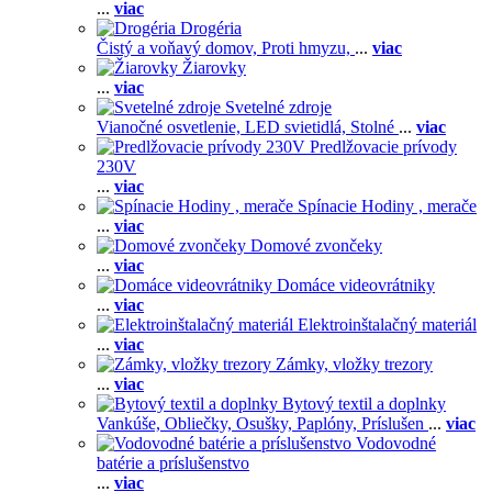
...
viac
Drogéria
Čistý a voňavý domov,
Proti hmyzu,
...
viac
Žiarovky
...
viac
Svetelné zdroje
Vianočné osvetlenie,
LED svietidlá,
Stolné
...
viac
Predlžovacie prívody
230V
...
viac
Spínacie Hodiny , merače
...
viac
Domové zvončeky
...
viac
Domáce videovrátniky
...
viac
Elektroinštalačný materiál
...
viac
Zámky, vložky trezory
...
viac
Bytový textil a doplnky
Vankúše,
Obliečky,
Osušky,
Paplóny,
Príslušen
...
viac
Vodovodné
batérie a príslušenstvo
...
viac