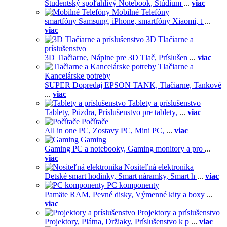
Študentský spoľahlivý Notebook,
Štúdium
...
viac
Mobilné Telefóny
smartfóny Samsung,
iPhone,
smartfóny Xiaomi,
t
...
viac
3D Tlačiarne a
príslušenstvo
3D Tlačiarne,
Náplne pre 3D Tlač,
Príslušen
...
viac
Tlačiarne a
Kancelárske potreby
SUPER Dopredaj EPSON TANK,
Tlačiarne,
Tankové
...
viac
Tablety a príslušenstvo
Tablety,
Púzdra,
Príslušenstvo pre tablety,
...
viac
Počítače
All in one PC,
Zostavy PC,
Mini PC,
...
viac
Gaming
Gaming PC a notebooky,
Gaming monitory a pro
...
viac
Nositeľná elektronika
Detské smart hodinky,
Smart náramky,
Smart h
...
viac
PC komponenty
Pamäte RAM,
Pevné disky,
Výmenné kity a boxy
...
viac
Projektory a príslušenstvo
Projektory,
Plátna,
Držiaky,
Príslušenstvo k p
...
viac