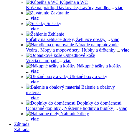
Kúpelňa a WC
Koše na prádlo,
Dávkovače,
Lavóry, vandle,
...
viac
Zaváranie
...
viac
Sušiaky
...
viac
Žehlenie
Poťahy na žehliace dosky,
Žehliace dosky,
...
viac
Náradie na upratovanie
Vedrá ,
Mopy a mopové sety,
Hubky a drôtenky
...
viac
Odpadkové koše
Vrecia na odpad,
...
viac
Nákupné tašky a košíky
...
viac
Úložné boxy a vaky
...
viac
Balenie a obalový
material
...
viac
Doplnky do domácnosti
Ochranné doplnky ,
Nástenné hodiny a budíky
...
viac
Náhradné diely
...
viac
Záhrada
Záhrada