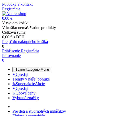
Pobočky a kontakt
Registrácia
0,00 €
V tvojom košíku:
V košíku nemáš žiadne produkty
Celková suma:
0,00 €
s DPH
Prejsť do nákupného košíka
0
Prihlásenie
Registrácia
Porovnanie
0
Hlavné kategórie
Menu
Výpredaj
Trendy v našej ponuke
%
Super akcie
Akcie
Výpredaj
Klubové ceny
Vybrané značky
Pre deti a štvornohých miláčikov
Elektro a spotrebiče