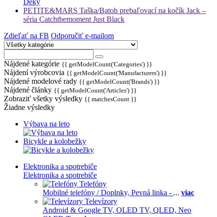
Deky
PETITE&MARS Taška/Batoh prebaľovací na kočík Jack –
séria Catchthemoment Just Black
Zdieľať na FB
Odporučiť e-mailom
Nájdené kategórie
{{ getModelCount('Categories') }}
Nájdení výrobcovia
{{ getModelCount('Manufacturers') }}
Nájdené modelové rady
{{ getModelCount('Brands') }}
Nájdené články
{{ getModelCount('Articles') }}
Zobraziť všetky výsledky
{{ matchesCount }}
Žiadne výsledky
Výbava na leto
Bicykle a kolobežky
Elektronika a spotrebiče
Elektronika a spotrebiče
Telefóny
Mobilné telefóny / Doplnky,
Pevná linka -
...
viac
Televízory
Android & Google TV,
OLED TV,
QLED, Neo