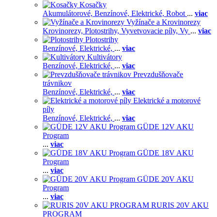
Kosačky
Akumulátorové,
Benzínové,
Elektrické,
Robot
...
viac
Vyžínače a Krovinorezy
Krovinorezy,
Plotostrihy,
Vyvetvovacie píly,
Vy
...
viac
Plotostrihy
Benzínové,
Elektrické,
...
viac
Kultivátory
Benzínové,
Elektrické,
...
viac
Prevzdušňovače
trávnikov
Benzínové,
Elektrické,
...
viac
Elektrické a motorové
píly
Benzínové,
Elektrické,
...
viac
GÜDE 12V AKU
Program
...
viac
GÜDE 18V AKU
Program
...
viac
GÜDE 20V AKU
Program
...
viac
RURIS 20V AKU
PROGRAM