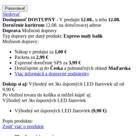
Porovnávať
Sledovať
Dostupnosť
DOSTUPNÝ
- V predajni
12.08.
, u teba
12.08.
Doručenie kuriérom
12.08. na doručovacej adrese
Doprava
Možnosti dopravy
Typ dopravy pre daný produkt:
Express malý balík
Možnosti dopravy:
Nákup v predajni za
1,00 €
Packeta za
2,99 €
Expresné doručenie SPS za
3,99 €
Doručujeme aj do
Česka
a pohraničných oblastí
Maďarska
Viac informácií a dopravné podmienky
Dokúp si aj:
Výhodný set 3ks úsporných LED žiaroviek už od
9,90 €
Po vložení tovaru do košíka si môžeš kúpiť aj:
Výhodný set 3ks úsporných LED žiaroviek
Výhodný set úsporných LED žiaroviek
(9,90 €)
Popis produktu:
Zistiť viac o produkte