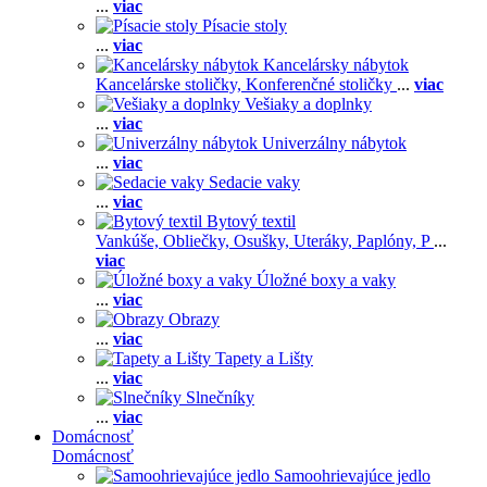
...
viac
Písacie stoly
...
viac
Kancelársky nábytok
Kancelárske stoličky,
Konferenčné stoličky
...
viac
Vešiaky a doplnky
...
viac
Univerzálny nábytok
...
viac
Sedacie vaky
...
viac
Bytový textil
Vankúše,
Obliečky,
Osušky,
Uteráky,
Paplóny,
P
...
viac
Úložné boxy a vaky
...
viac
Obrazy
...
viac
Tapety a Lišty
...
viac
Slnečníky
...
viac
Domácnosť
Domácnosť
Samoohrievajúce jedlo