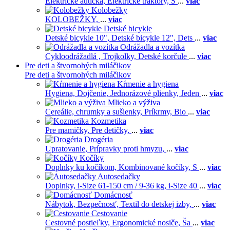
Elektrické autíčka,
Elektrické traktory,
Š
...
viac
Kolobežky
KOLOBEŽKY,
...
viac
Detské bicykle
Detské bicykle 10",
Detské bicykle 12",
Dets
...
viac
Odrážadla a vozítka
Cykloodrážadlá ,
Trojkolky,
Detské korčule
...
viac
Pre deti a štvornohých miláčikov
Pre deti a štvornohých miláčikov
Kŕmenie a hygiena
Hygiena,
Dojčenie,
Jednorázové plienky,
Jeden
...
viac
Mlieko a výživa
Cereálie, chrumky a sušienky,
Príkrmy,
Bio
...
viac
Kozmetika
Pre mamičky,
Pre detičky,
...
viac
Drogéria
Upratovanie,
Prípravky proti hmyzu,
...
viac
Kočíky
Doplnky ku kočíkom,
Kombinované kočíky,
S
...
viac
Autosedačky
Doplnky,
i-Size 61-150 cm / 9-36 kg,
i-Size 40
...
viac
Domácnosť
Nábytok,
Bezpečnosť,
Textil do detskej izby,
...
viac
Cestovanie
Cestovné postieľky,
Ergonomické nosiče,
Ša
...
viac