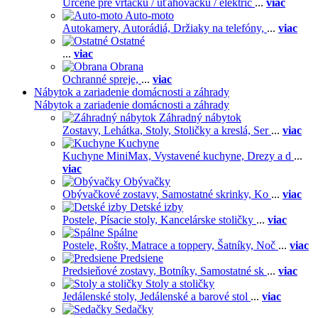
Určené pre vŕtačku / uťahovačku / elektric
...
viac
Auto-moto
Autokamery,
Autorádiá,
Držiaky na telefóny,
...
viac
Ostatné
...
viac
Obrana
Ochranné spreje,
...
viac
Nábytok a zariadenie domácnosti a záhrady
Nábytok a zariadenie domácnosti a záhrady
Záhradný nábytok
Zostavy,
Lehátka,
Stoly,
Stoličky a kreslá,
Ser
...
viac
Kuchyne
Kuchyne MiniMax,
Vystavené kuchyne,
Drezy a d
...
viac
Obývačky
Obývačkové zostavy,
Samostatné skrinky,
Ko
...
viac
Detské izby
Postele,
Písacie stoly,
Kancelárske stoličky
...
viac
Spálne
Postele,
Rošty,
Matrace a toppery,
Šatníky,
Noč
...
viac
Predsiene
Predsieňové zostavy,
Botníky,
Samostatné sk
...
viac
Stoly a stoličky
Jedálenské stoly,
Jedálenské a barové stol
...
viac
Sedačky