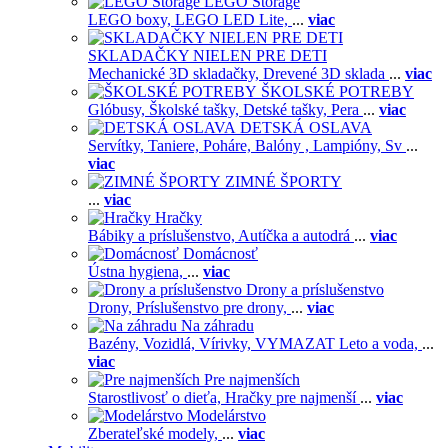
LEGO Storage
LEGO boxy,
LEGO LED Lite,
...
viac
SKLADAČKY NIELEN PRE DETI
Mechanické 3D skladačky,
Drevené 3D sklada
...
viac
ŠKOLSKÉ POTREBY
Glóbusy,
Školské tašky,
Detské tašky,
Pera
...
viac
DETSKÁ OSLAVA
Servítky,
Taniere,
Poháre,
Balóny ,
Lampióny,
Sv
...
viac
ZIMNÉ ŠPORTY
...
viac
Hračky
Bábiky a príslušenstvo,
Autíčka a autodrá
...
viac
Domácnosť
Ústna hygiena,
...
viac
Drony a príslušenstvo
Drony,
Príslušenstvo pre drony,
...
viac
Na záhradu
Bazény,
Vozidlá,
Vírivky,
VYMAZAT Leto a voda,
...
viac
Pre najmenších
Starostlivosť o dieťa,
Hračky pre najmenší
...
viac
Modelárstvo
Zberateľské modely,
...
viac