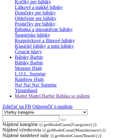
Kočíky pre bábiky
Látkové a mäkké bábiky
Domčeky pre bábiky
Oblečenie pre bábiky
Postieľky pre bábiky
Bábätká a interaktívne bábiky
Španielske bábiky
Rozprávkové a filmové bábiky
Klasické bábiky a mini bábiky
Česacie hlavy
Bábiky Barbie
Bábiky Barbie
Monster High
L.O.L. Surprise
Rainbow High
Na! Na! Na! Surprise
Yummiland
Mattel Mattel Barbie Bábika so psíkmi
Zdieľať na FB
Odporučiť e-mailom
Nájdené kategórie
{{ getModelCount('Categories') }}
Nájdení výrobcovia
{{ getModelCount('Manufacturers') }}
Nájdené modelové rady
{{ getModelCount('Brands') }}