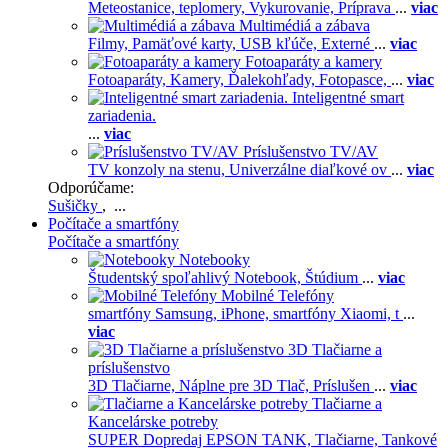
Meteostanice, teplomery,
Vykurovanie,
Príprava
...
viac
Multimédiá a zábava
Filmy,
Pamäťové karty,
USB kľúče,
Externé
...
viac
Fotoaparáty a kamery
Fotoaparáty,
Kamery,
Ďalekohľady,
Fotopasce,
...
viac
Inteligentné smart
zariadenia.
...
viac
Príslušenstvo TV/AV
TV konzoly na stenu,
Univerzálne diaľkové ov
...
viac
Odporúčame:
Sušičky
, ...
Počítače a smartfóny
Počítače a smartfóny
Notebooky
Študentský spoľahlivý Notebook,
Štúdium
...
viac
Mobilné Telefóny
smartfóny Samsung,
iPhone,
smartfóny Xiaomi,
t
...
viac
3D Tlačiarne a
príslušenstvo
3D Tlačiarne,
Náplne pre 3D Tlač,
Príslušen
...
viac
Tlačiarne a
Kancelárske potreby
SUPER Dopredaj EPSON TANK,
Tlačiarne,
Tankové