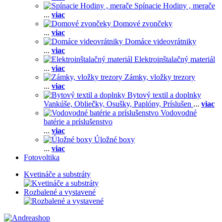
Spínacie Hodiny , merače
...
viac
Domové zvončeky
...
viac
Domáce videovrátniky
...
viac
Elektroinštalačný materiál
...
viac
Zámky, vložky trezory
...
viac
Bytový textil a doplnky
Vankúše,
Obliečky,
Osušky,
Paplóny,
Príslušen
...
viac
Vodovodné
batérie a príslušenstvo
...
viac
Úložné boxy
...
viac
Fotovoltika
Kvetináče a substráty
Rozbalené a vystavené