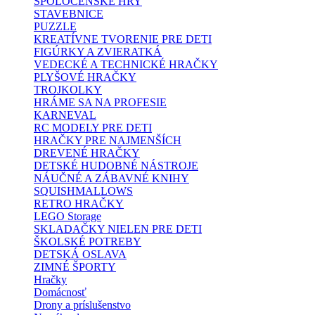
SPOLOČENSKÉ HRY
STAVEBNICE
PUZZLE
KREATÍVNE TVORENIE PRE DETI
FIGÚRKY A ZVIERATKÁ
VEDECKÉ A TECHNICKÉ HRAČKY
PLYŠOVÉ HRAČKY
TROJKOLKY
HRÁME SA NA PROFESIE
KARNEVAL
RC MODELY PRE DETI
HRAČKY PRE NAJMENŠÍCH
DREVENÉ HRAČKY
DETSKÉ HUDOBNÉ NÁSTROJE
NÁUČNÉ A ZÁBAVNÉ KNIHY
SQUISHMALLOWS
RETRO HRAČKY
LEGO Storage
SKLADAČKY NIELEN PRE DETI
ŠKOLSKÉ POTREBY
DETSKÁ OSLAVA
ZIMNÉ ŠPORTY
Hračky
Domácnosť
Drony a príslušenstvo