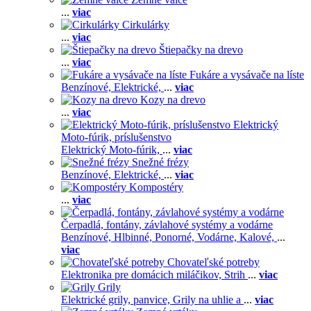
...
viac
Cirkulárky
...
viac
Štiepačky na drevo
...
viac
Fukáre a vysávače na líste
Benzínové,
Elektrické,
...
viac
Kozy na drevo
...
viac
Elektrický
Moto-fúrik, príslušenstvo
Elektrický Moto-fúrik,
...
viac
Snežné frézy
Benzínové,
Elektrické,
...
viac
Kompostéry
...
viac
Čerpadlá, fontány, závlahové systémy a vodárne
Benzínové,
Hlbinné,
Ponorné,
Vodárne,
Kalové,
...
viac
Chovateľské potreby
Elektronika pre domácich miláčikov,
Strih
...
viac
Grily
Elektrické grily, panvice,
Grily na uhlie a
...
viac