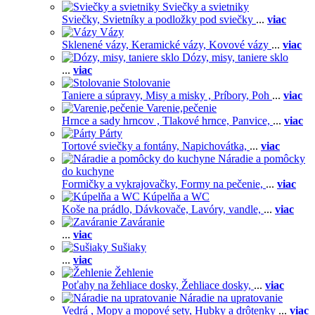
Sviečky a svietniky
Sviečky,
Svietníky a podložky pod sviečky
...
viac
Vázy
Sklenené vázy,
Keramické vázy,
Kovové vázy
...
viac
Dózy, misy, taniere sklo
...
viac
Stolovanie
Taniere a súpravy,
Misy a misky ,
Príbory,
Poh
...
viac
Varenie,pečenie
Hrnce a sady hrncov ,
Tlakové hrnce,
Panvice,
...
viac
Párty
Tortové sviečky a fontány,
Napichovátka,
...
viac
Náradie a pomôcky
do kuchyne
Formičky a vykrajovačky,
Formy na pečenie,
...
viac
Kúpelňa a WC
Koše na prádlo,
Dávkovače,
Lavóry, vandle,
...
viac
Zaváranie
...
viac
Sušiaky
...
viac
Žehlenie
Poťahy na žehliace dosky,
Žehliace dosky,
...
viac
Náradie na upratovanie
Vedrá ,
Mopy a mopové sety,
Hubky a drôtenky
...
viac