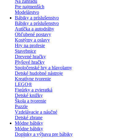
Na záhradu
Pre najmenších
Modelárstvo
Bábiky a príslušenstvo
Bábiky a príslušenstvo
Autíčka a autodráhy
Obľubené postavy
Kostýmy a oslavy
Hry na profesie
Stavebnice
Drevené hračky
Plyšové hračky
Spoločenské hry a hlavolamy
Detské hudobné nástroje
Kreatívne tvorenie
LEGO®
Figúrky a zvieratká
Detské knižky
Škola a tvorenie
Puzzle
Vzdelávacie a náučné
Detské zbrane
Módne bábiky
Módne bábiky
Doplnky a výbava pre bábiky