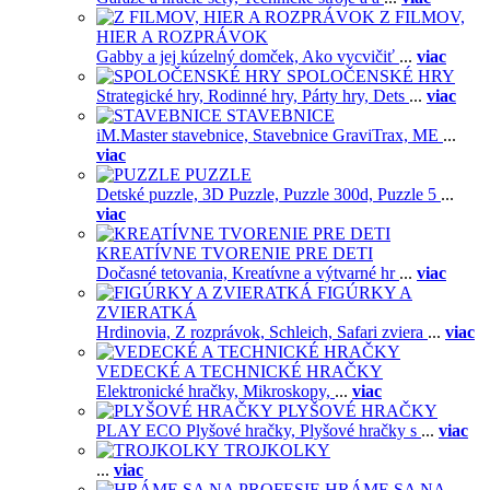
Z FILMOV,
HIER A ROZPRÁVOK
Gabby a jej kúzelný domček,
Ako vycvičiť
...
viac
SPOLOČENSKÉ HRY
Strategické hry,
Rodinné hry,
Párty hry,
Dets
...
viac
STAVEBNICE
iM.Master stavebnice,
Stavebnice GraviTrax,
ME
...
viac
PUZZLE
Detské puzzle,
3D Puzzle,
Puzzle 300d,
Puzzle 5
...
viac
KREATÍVNE TVORENIE PRE DETI
Dočasné tetovania,
Kreatívne a výtvarné hr
...
viac
FIGÚRKY A
ZVIERATKÁ
Hrdinovia,
Z rozprávok,
Schleich,
Safari zviera
...
viac
VEDECKÉ A TECHNICKÉ HRAČKY
Elektronické hračky,
Mikroskopy,
...
viac
PLYŠOVÉ HRAČKY
PLAY ECO Plyšové hračky,
Plyšové hračky s
...
viac
TROJKOLKY
...
viac
HRÁME SA NA