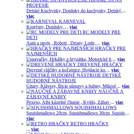
PROFESIE
Detské Kuchynky,
Doplnky do kuchynky,
Detský
...
viac
KARNEVAL
Kostýmy,
Doplnky,
...
viac
RC MODELY PRE
DETI
Autá a stroje ,
Roboti ,
Drony,
Lode,
...
viac
HRAČKY PRE
NAJMENŠÍCH
Uspavačky,
Hrkálky a hryzátka,
Motorické h
...
viac
DREVENÉ HRAČKY
Drevené vláčiky a koľajnice,
Hojdacie ko
...
viac
DETSKÉ
HUDOBNÉ NÁSTROJE
Gitary,
Klávesy,
Bicie súpravy a bubny,
Mikrof
...
viac
NÁUČNÉ A
ZÁBAVNÉ KNIHY
Pexeso,
Albi kúzelné čítanie ,
Kvído,
Zábav
...
viac
SQUISHMALLOWS
Squishmallows 20cm,
Squishmallows 30cm,
Squish
...
viac
RETRO HRAČKY
...
viac