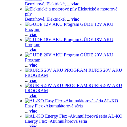
Benzínové,
Elektrické,
...
viac
Elektrické a motorové
píly
Benzínové,
Elektrické,
...
viac
GÜDE 12V AKU
Program
...
viac
GÜDE 18V AKU
Program
...
viac
GÜDE 20V AKU
Program
...
viac
RURIS 20V AKU
PROGRAM
...
viac
RURIS 40V AKU
PROGRAM
...
viac
AL-KO
Easy Flex -Akumulátorová séria
...
viac
AL-KO
Energy Flex -Akumulátorová séria
...
viac