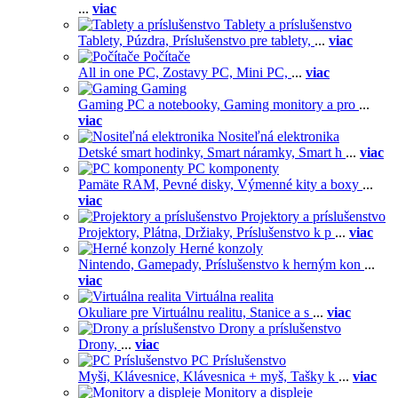
...
viac
Tablety a príslušenstvo
Tablety,
Púzdra,
Príslušenstvo pre tablety,
...
viac
Počítače
All in one PC,
Zostavy PC,
Mini PC,
...
viac
Gaming
Gaming PC a notebooky,
Gaming monitory a pro
...
viac
Nositeľná elektronika
Detské smart hodinky,
Smart náramky,
Smart h
...
viac
PC komponenty
Pamäte RAM,
Pevné disky,
Výmenné kity a boxy
...
viac
Projektory a príslušenstvo
Projektory,
Plátna,
Držiaky,
Príslušenstvo k p
...
viac
Herné konzoly
Nintendo,
Gamepady,
Príslušenstvo k herným kon
...
viac
Virtuálna realita
Okuliare pre Virtuálnu realitu,
Stanice a s
...
viac
Drony a príslušenstvo
Drony,
...
viac
PC Príslušenstvo
Myši,
Klávesnice,
Klávesnica + myš,
Tašky k
...
viac
Monitory a displeje