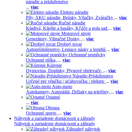
náradie a príslušenstvo
...
viac
Elektro náradie
Píly,
AKU náradie,
Brúsky,
Vŕtačky,
Zváračky
...
viac
Ručné náradie
Kladivá,
Kliešte a hasáky,
Kľúče a gola sad
...
viac
Motorové stroje
Generátory,
Vibračné Dosky,
...
viac
Drobný tovar
Autopríslušenstvo,
Lepiace pásky a lepidlá
...
viac
Ochranné pomôcky
Ochranné rúška,
...
viac
Kúrenie
Dymovina,
Doplnky,
Plynové ohrievače,
...
viac
Náradie-Príslušenstvo
Určené pre vŕtačku / uťahovačku / elektric
...
viac
Auto-moto
Autokamery,
Autorádiá,
Držiaky na telefóny,
...
viac
Ostatné
...
viac
Obrana
Ochranné spreje,
...
viac
Nábytok a zariadenie domácnosti a záhrady
Nábytok a zariadenie domácnosti a záhrady
Záhradný nábytok