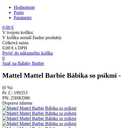
Hodnotenie
Popis
Parametre
0,00 €
V tvojom košíku:
V košíku nemáš žiadne produkty
Celková suma:
0,00 €
s DPH
Prejsť do nákupného košíka
0
Späť na Bábiky Barbie
Mattel Mattel Barbie Bábika so psíkmi
-
(0 %)
Pr. č.: 199353
PN: 25HKD86
Doprava zdarma