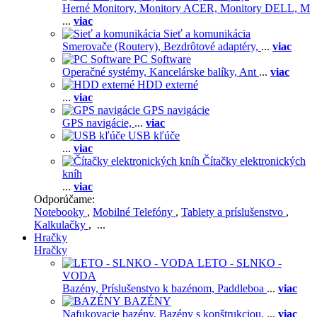
Herné Monitory,
Monitory ACER,
Monitory DELL,
M
...
viac
Sieť a komunikácia
Smerovače (Routery),
Bezdrôtové adaptéry,
...
viac
PC Software
Operačné systémy,
Kancelárske balíky,
Ant
...
viac
HDD externé
...
viac
GPS navigácie
GPS navigácie,
...
viac
USB kľúče
...
viac
Čítačky elektronických
kníh
...
viac
Odporúčame:
Notebooky
,
Mobilné Telefóny
,
Tablety a príslušenstvo
,
Kalkulačky
, ...
Hračky
Hračky
LETO - SLNKO -
VODA
Bazény,
Príslušenstvo k bazénom,
Paddleboa
...
viac
BAZÉNY
Nafukovacie bazény,
Bazény s konštrukciou,
...
viac