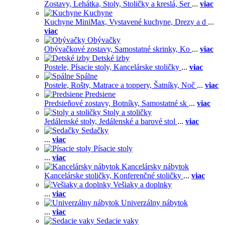
Zostavy,
Lehátka,
Stoly,
Stoličky a kreslá,
Ser
...
viac
Kuchyne
Kuchyne MiniMax,
Vystavené kuchyne,
Drezy a d
...
viac
Obývačky
Obývačkové zostavy,
Samostatné skrinky,
Ko
...
viac
Detské izby
Postele,
Písacie stoly,
Kancelárske stoličky
...
viac
Spálne
Postele,
Rošty,
Matrace a toppery,
Šatníky,
Noč
...
viac
Predsiene
Predsieňové zostavy,
Botníky,
Samostatné sk
...
viac
Stoly a stoličky
Jedálenské stoly,
Jedálenské a barové stol
...
viac
Sedačky
...
viac
Písacie stoly
...
viac
Kancelársky nábytok
Kancelárske stoličky,
Konferenčné stoličky
...
viac
Vešiaky a doplnky
...
viac
Univerzálny nábytok
...
viac
Sedacie vaky