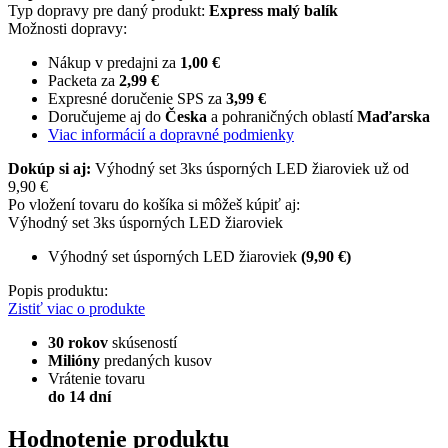
Typ dopravy pre daný produkt:
Express malý balík
Možnosti dopravy:
Nákup v predajni za
1,00 €
Packeta za
2,99 €
Expresné doručenie SPS za
3,99 €
Doručujeme aj do
Česka
a pohraničných oblastí
Maďarska
Viac informácií a dopravné podmienky
Dokúp si aj:
Výhodný set 3ks úsporných LED žiaroviek už od
9,90 €
Po vložení tovaru do košíka si môžeš kúpiť aj:
Výhodný set 3ks úsporných LED žiaroviek
Výhodný set úsporných LED žiaroviek
(9,90 €)
Popis produktu:
Zistiť viac o produkte
30 rokov
skúseností
Milióny
predaných kusov
Vrátenie tovaru
do 14 dní
Hodnotenie produktu