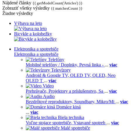
Nájdené články
{{ getModelCount('Articles') }}
Zobraziť všetky výsledky
{{ matchesCount }}
Žiadne výsledky
Výbava na leto
Bicykle a kolobežky
Elektronika a spotrebiče
Elektronika a spotrebiče
Telefóny
Mobilné telefóny / Doplnky,
Pevná linka -
...
viac
Televízory
Android & Google TV,
OLED TV,
QLED, Neo
QLED T
...
viac
Video
Prehrávače,
Projektory a príslušenstvo,
Sa
...
viac
Audio
Bezdrôtové reproduktory,
Soundbary,
Mikro/Mi
...
viac
Domáce kiná
...
viac
Biela technika
Voľne stojace spotrebiče,
Vstavané spotreb
...
viac
Malé spotrebiče