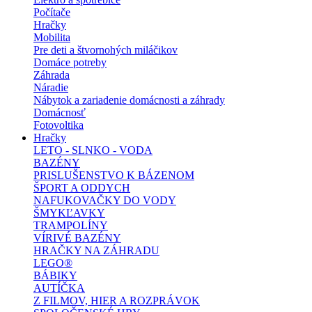
Počítače
Hračky
Mobilita
Pre deti a štvornohých miláčikov
Domáce potreby
Záhrada
Náradie
Nábytok a zariadenie domácnosti a záhrady
Domácnosť
Fotovoltika
Hračky
LETO - SLNKO - VODA
BAZÉNY
PRISLUŠENSTVO K BÁZENOM
ŠPORT A ODDYCH
NAFUKOVAČKY DO VODY
ŠMYKĽAVKY
TRAMPOLÍNY
VÍRIVÉ BAZÉNY
HRAČKY NA ZÁHRADU
LEGO®
BÁBIKY
AUTÍČKA
Z FILMOV, HIER A ROZPRÁVOK