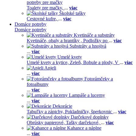
potreby pre mačky
Toalety pre mačky,
...
viac
Školské tašky
Cestovné kufre,
...
viac
Domáce potreby
Domáce potreby
Kvetináče a substráty
Kvetináče, obaly a hrantíky ,
Podložky po
...
viac
Substráty a hnojivá
...
viac
Umelé kvety
Umelé kvety a kytice,
Zeleň,
Bobule a plody,
V
...
viac
Anjeli
...
viac
Fotorámčeky a
fotoalbumy
...
viac
Lampáše a lucerny
...
viac
Dekorácie
Tabuľky a zápichy,
Pokladničky, šperkovnic
...
viac
Darčekové doplnky
Obrúsky papierové,
Tašky darčekové,
...
viac
Kahance a náplne
...
viac