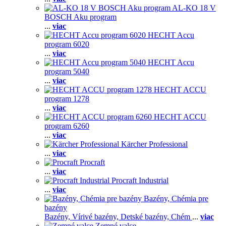
AL-KO 18 V
BOSCH Aku program
...
viac
HECHT Accu
program 6020
...
viac
HECHT Accu
program 5040
...
viac
HECHT ACCU
program 1278
...
viac
HECHT ACCU
program 6260
...
viac
Kärcher Professional
...
viac
Procraft
...
viac
Procraft Industrial
...
viac
Bazény, Chémia pre
bazény
Bazény,
Vírivé bazény,
Detské bazény,
Chém
...
viac
Zemné valce