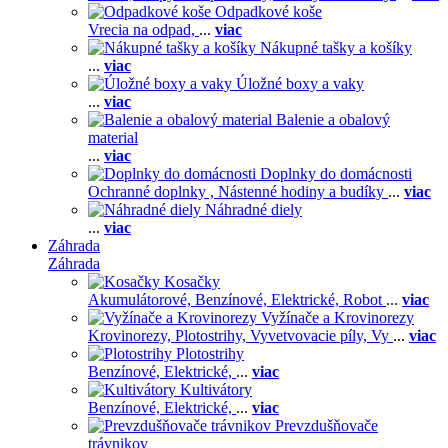
Odpadkové koše
Vrecia na odpad,
...
viac
Nákupné tašky a košíky
...
viac
Úložné boxy a vaky
...
viac
Balenie a obalový
material
...
viac
Doplnky do domácnosti
Ochranné doplnky ,
Nástenné hodiny a budíky
...
viac
Náhradné diely
...
viac
Záhrada
Záhrada
Kosačky
Akumulátorové,
Benzínové,
Elektrické,
Robot
...
viac
Vyžínače a Krovinorezy
Krovinorezy,
Plotostrihy,
Vyvetvovacie píly,
Vy
...
viac
Plotostrihy
Benzínové,
Elektrické,
...
viac
Kultivátory
Benzínové,
Elektrické,
...
viac
Prevzdušňovače
trávnikov