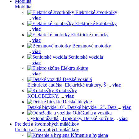
Mobilita
Mobilita
Elektrické štvorkolky
...
viac
Elektrické kolobežky
...
viac
Elektrické motorky
...
viac
Benzínové motorky
...
viac
Seniorské vozidlá
...
viac
Elektro skútre
...
viac
Detské vozidlá
Elektrické autíčka,
Elektrické traktory,
Š
...
viac
Kolobežky
KOLOBEŽKY,
...
viac
Detské bicykle
Detské bicykle 10",
Detské bicykle 12",
Dets
...
viac
Odrážadla a vozítka
Cykloodrážadlá ,
Trojkolky,
Detské korčule
...
viac
Pre deti a štvornohých miláčikov
Pre deti a štvornohých miláčikov
Kŕmenie a hygiena