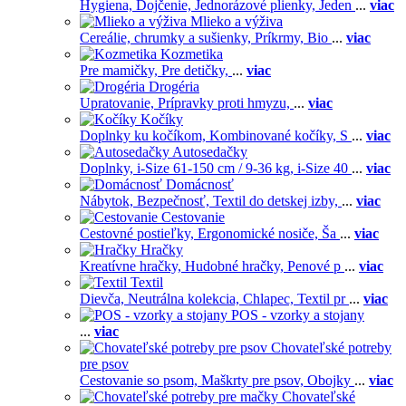
Hygiena,
Dojčenie,
Jednorázové plienky,
Jeden
...
viac
Mlieko a výživa
Cereálie, chrumky a sušienky,
Príkrmy,
Bio
...
viac
Kozmetika
Pre mamičky,
Pre detičky,
...
viac
Drogéria
Upratovanie,
Prípravky proti hmyzu,
...
viac
Kočíky
Doplnky ku kočíkom,
Kombinované kočíky,
S
...
viac
Autosedačky
Doplnky,
i-Size 61-150 cm / 9-36 kg,
i-Size 40
...
viac
Domácnosť
Nábytok,
Bezpečnosť,
Textil do detskej izby,
...
viac
Cestovanie
Cestovné postieľky,
Ergonomické nosiče,
Ša
...
viac
Hračky
Kreatívne hračky,
Hudobné hračky,
Penové p
...
viac
Textil
Dievča,
Neutrálna kolekcia,
Chlapec,
Textil pr
...
viac
POS - vzorky a stojany
...
viac
Chovateľské potreby
pre psov
Cestovanie so psom,
Maškrty pre psov,
Obojky
...
viac
Chovateľské