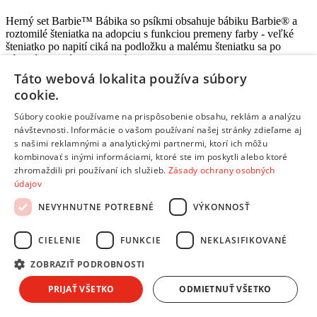
Herný set Barbie™ Bábika so psíkmi obsahuje bábiku Barbie® a
roztomilé šteniatka na adopciu s funkciou premeny farby - veľké
šteniatko po napití ciká na podložku a malému šteniatku sa po
kŕmení"" mení farba papuľky.
Táto webová lokalita používa súbory
K setu patria aj doplnky - prenosná taška pre domácich miláčikov,
cookie.
pelech, adopčné certifikáty a ďalšie!
Súbory cookie používame na prispôsobenie obsahu, reklám a analýzu
Bábika nevie samostatne stáť.
návštevnosti. Informácie o vašom používaní našej stránky zdieľame aj
s našimi reklamnými a analytickými partnermi, ktorí ich môžu
Vek: 3+
kombinovať s inými informáciami, ktoré ste im poskytli alebo ktoré
Tento produkt nájdete aj v častiach:
zhromaždili pri používaní ich služieb.
Zásady ochrany osobných
údajov
Bábiky BARBIE
Bábiky Barbie
NEVYHNUTNE POTREBNÉ
VÝKONNOSŤ
Barbie
Barbie
CIELENIE
FUNKCIE
NEKLASIFIKOVANÉ
ZOBRAZIŤ PODROBNOSTI
PRIJAŤ VŠETKO
ODMIETNUŤ VŠETKO