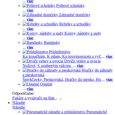
...
viac
Poštové schránky
...
viac
Záhradné domčeky
...
viac
Rebríky a schodíky
...
viac
Konvy, nádoby a sudy
...
viac
Bandasky
...
viac
Príslušenstvo
Ku kosačkám,
K pílam,
Ku krovinorezom a vyž
...
viac
Drviče vetiev a ovocia
Nožové,
S ozubeným valcom,
...
viac
Hračky do záhrady
a pieskoviská
Šmykľavky,
Pieskoviská,
Hračky do piesku,
Ho
...
viac
Ostatné
...
viac
Odporúčame:
Fukáre a vysávače na líste
, ...
Náradie
Náradie
Pneumatické