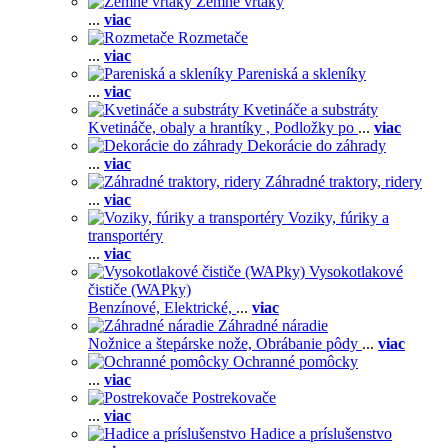
Zemné vrtáky
...
viac
Rozmetače
...
viac
Pareniská a skleníky
...
viac
Kvetináče a substráty
Kvetináče, obaly a hrantíky ,
Podložky po
...
viac
Dekorácie do záhrady
...
viac
Záhradné traktory, ridery
...
viac
Voziky, fúriky a
transportéry
...
viac
Vysokotlakové
čističe (WAPky)
Benzínové,
Elektrické,
...
viac
Záhradné náradie
Nožnice a štepárske nože,
Obrábanie pôdy
...
viac
Ochranné pomôcky
...
viac
Postrekovače
...
viac
Hadice a príslušenstvo