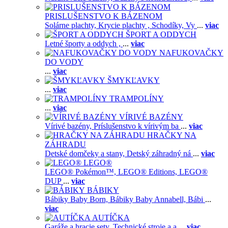
PRISLUŠENSTVO K BÁZENOM
Solárne plachty,
Krycie plachty ,
Schodíky,
Vy
...
viac
ŠPORT A ODDYCH
Letné športy a oddych ,
...
viac
NAFUKOVAČKY
DO VODY
...
viac
ŠMYKĽAVKY
...
viac
TRAMPOLÍNY
...
viac
VÍRIVÉ BAZÉNY
Vírivé bazény,
Príslušenstvo k vírivým ba
...
viac
HRAČKY NA
ZÁHRADU
Detské domčeky a stany,
Detský záhradný ná
...
viac
LEGO®
LEGO® Pokémon™,
LEGO® Editions,
LEGO®
DUP
...
viac
BÁBIKY
Bábiky Baby Born,
Bábiky Baby Annabell,
Bábi
...
viac
AUTÍČKA
Garáže a hracie sety,
Technické stroje a a
...
viac