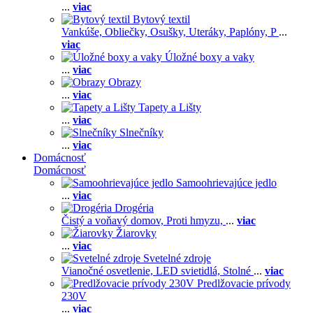
...
viac
Bytový textil
Vankúše,
Obliečky,
Osušky,
Uteráky,
Paplóny,
P
...
viac
Úložné boxy a vaky
...
viac
Obrazy
...
viac
Tapety a Lišty
...
viac
Slnečníky
...
viac
Domácnosť
Domácnosť
Samoohrievajúce jedlo
...
viac
Drogéria
Čistý a voňavý domov,
Proti hmyzu,
...
viac
Žiarovky
...
viac
Svetelné zdroje
Vianočné osvetlenie,
LED svietidlá,
Stolné
...
viac
Predlžovacie prívody
230V
...
viac