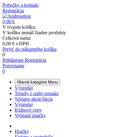
Pobočky a kontakt
Registrácia
0,00 €
V tvojom košíku:
V košíku nemáš žiadne produkty
Celková suma:
0,00 €
s DPH
Prejsť do nákupného košíka
0
Prihlásenie
Registrácia
Porovnanie
0
Hlavné kategórie
Menu
Výpredaj
Trendy v našej ponuke
%
Super akcie
Akcie
Výpredaj
Klubové ceny
Vybrané značky
Hračky
Elektro a spotrebiče