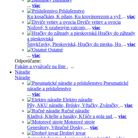
...
viac
Príslušenstvo
Ku kosačkám,
K pílam,
Ku krovinorezom a vyž
...
viac
Drviče vetiev a ovocia
Nožové,
S ozubeným valcom,
...
viac
Hračky do záhrady
a pieskoviská
Šmykľavky,
Pieskoviská,
Hračky do piesku,
Ho
...
viac
Ostatné
...
viac
Odporúčame:
Fukáre a vysávače na líste
, ...
Náradie
Náradie
Pneumatické
náradie a príslušenstvo
...
viac
Elektro náradie
Píly,
AKU náradie,
Brúsky,
Vŕtačky,
Zváračky
...
viac
Ručné náradie
Kladivá,
Kliešte a hasáky,
Kľúče a gola sad
...
viac
Motorové stroje
Generátory,
Vibračné Dosky,
...
viac
Drobný tovar