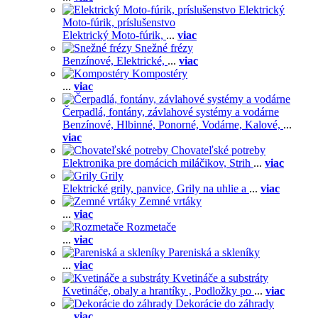
Elektrický
Moto-fúrik, príslušenstvo
Elektrický Moto-fúrik,
...
viac
Snežné frézy
Benzínové,
Elektrické,
...
viac
Kompostéry
...
viac
Čerpadlá, fontány, závlahové systémy a vodárne
Benzínové,
Hlbinné,
Ponorné,
Vodárne,
Kalové,
...
viac
Chovateľské potreby
Elektronika pre domácich miláčikov,
Strih
...
viac
Grily
Elektrické grily, panvice,
Grily na uhlie a
...
viac
Zemné vrtáky
...
viac
Rozmetače
...
viac
Pareniská a skleníky
...
viac
Kvetináče a substráty
Kvetináče, obaly a hrantíky ,
Podložky po
...
viac
Dekorácie do záhrady
...
viac