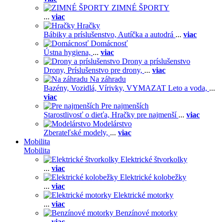
ZIMNÉ ŠPORTY
...
viac
Hračky
Bábiky a príslušenstvo,
Autíčka a autodrá
...
viac
Domácnosť
Ústna hygiena,
...
viac
Drony a príslušenstvo
Drony,
Príslušenstvo pre drony,
...
viac
Na záhradu
Bazény,
Vozidlá,
Vírivky,
VYMAZAT Leto a voda,
...
viac
Pre najmenších
Starostlivosť o dieťa,
Hračky pre najmenší
...
viac
Modelárstvo
Zberateľské modely,
...
viac
Mobilita
Mobilita
Elektrické štvorkolky
...
viac
Elektrické kolobežky
...
viac
Elektrické motorky
...
viac
Benzínové motorky
...
viac