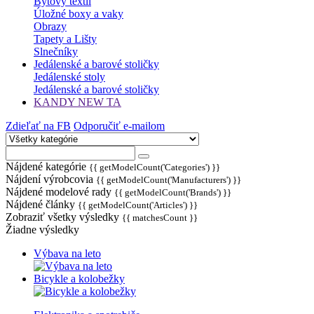
Bytový textil
Úložné boxy a vaky
Obrazy
Tapety a Lišty
Slnečníky
Jedálenské a barové stoličky
Jedálenské stoly
Jedálenské a barové stoličky
KANDY NEW TA
Zdieľať na FB
Odporučiť e-mailom
Nájdené kategórie
{{ getModelCount('Categories') }}
Nájdení výrobcovia
{{ getModelCount('Manufacturers') }}
Nájdené modelové rady
{{ getModelCount('Brands') }}
Nájdené články
{{ getModelCount('Articles') }}
Zobraziť všetky výsledky
{{ matchesCount }}
Žiadne výsledky
Výbava na leto
Bicykle a kolobežky