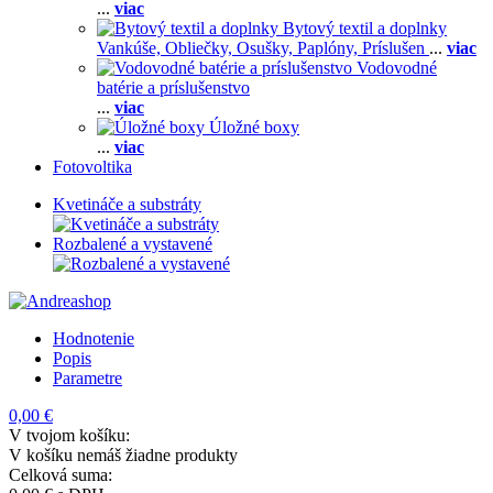
...
viac
Bytový textil a doplnky
Vankúše,
Obliečky,
Osušky,
Paplóny,
Príslušen
...
viac
Vodovodné
batérie a príslušenstvo
...
viac
Úložné boxy
...
viac
Fotovoltika
Kvetináče a substráty
Rozbalené a vystavené
Hodnotenie
Popis
Parametre
0,00 €
V tvojom košíku:
V košíku nemáš žiadne produkty
Celková suma: