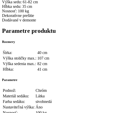
Výška sedu: 61-82 cm
Hĺbka sedu: 35 cm
Nosnosť: 100 kg
Dekoratívne prešitie
Dodávané v demonte
Parametre produktu
Rozmery
Śírka:
40 cm
Výška stoličky max.:
107 cm
Výška sedenia max.:
82 cm
Hĺbka:
41 cm
Parametre
Podnož:
Chróm
Materiál sedáku:
Látka
Farba sedáku:
sivohnedá
Nastaviteľná výška:
Áno
Nosnosť:
100 kg