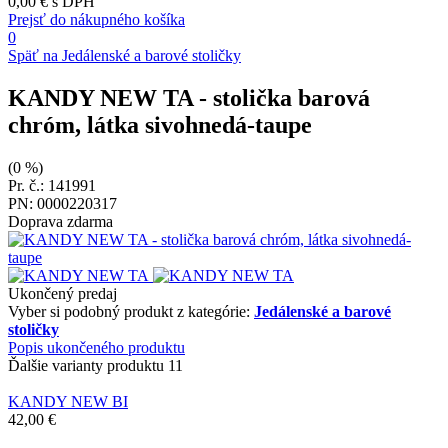
0,00 €
s DPH
Prejsť do nákupného košíka
0
Späť na Jedálenské a barové stoličky
KANDY NEW TA
- stolička barová
chróm, látka sivohnedá-taupe
(0 %)
Pr. č.: 141991
PN: 0000220317
Doprava zdarma
Ukončený predaj
Vyber si podobný produkt z kategórie:
Jedálenské a barové
stoličky
Popis ukončeného produktu
Ďalšie varianty produktu
11
KANDY NEW BI
42,00 €