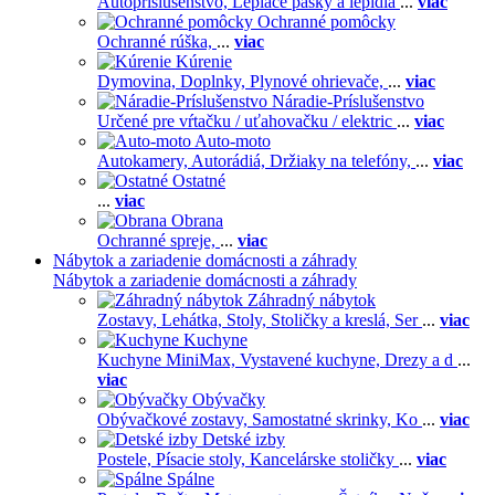
Autopríslušenstvo,
Lepiace pásky a lepidlá
...
viac
Ochranné pomôcky
Ochranné rúška,
...
viac
Kúrenie
Dymovina,
Doplnky,
Plynové ohrievače,
...
viac
Náradie-Príslušenstvo
Určené pre vŕtačku / uťahovačku / elektric
...
viac
Auto-moto
Autokamery,
Autorádiá,
Držiaky na telefóny,
...
viac
Ostatné
...
viac
Obrana
Ochranné spreje,
...
viac
Nábytok a zariadenie domácnosti a záhrady
Nábytok a zariadenie domácnosti a záhrady
Záhradný nábytok
Zostavy,
Lehátka,
Stoly,
Stoličky a kreslá,
Ser
...
viac
Kuchyne
Kuchyne MiniMax,
Vystavené kuchyne,
Drezy a d
...
viac
Obývačky
Obývačkové zostavy,
Samostatné skrinky,
Ko
...
viac
Detské izby
Postele,
Písacie stoly,
Kancelárske stoličky
...
viac
Spálne