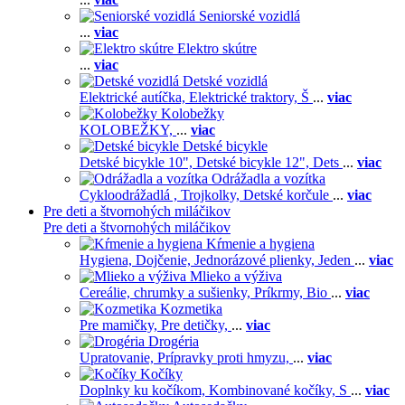
Seniorské vozidlá
...
viac
Elektro skútre
...
viac
Detské vozidlá
Elektrické autíčka,
Elektrické traktory,
Š
...
viac
Kolobežky
KOLOBEŽKY,
...
viac
Detské bicykle
Detské bicykle 10",
Detské bicykle 12",
Dets
...
viac
Odrážadla a vozítka
Cykloodrážadlá ,
Trojkolky,
Detské korčule
...
viac
Pre deti a štvornohých miláčikov
Pre deti a štvornohých miláčikov
Kŕmenie a hygiena
Hygiena,
Dojčenie,
Jednorázové plienky,
Jeden
...
viac
Mlieko a výživa
Cereálie, chrumky a sušienky,
Príkrmy,
Bio
...
viac
Kozmetika
Pre mamičky,
Pre detičky,
...
viac
Drogéria
Upratovanie,
Prípravky proti hmyzu,
...
viac
Kočíky
Doplnky ku kočíkom,
Kombinované kočíky,
S
...
viac