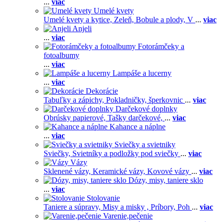
...
viac
Umelé kvety
Umelé kvety a kytice,
Zeleň,
Bobule a plody,
V
...
viac
Anjeli
...
viac
Fotorámčeky a
fotoalbumy
...
viac
Lampáše a lucerny
...
viac
Dekorácie
Tabuľky a zápichy,
Pokladničky, šperkovnic
...
viac
Darčekové doplnky
Obrúsky papierové,
Tašky darčekové,
...
viac
Kahance a náplne
...
viac
Sviečky a svietniky
Sviečky,
Svietníky a podložky pod sviečky
...
viac
Vázy
Sklenené vázy,
Keramické vázy,
Kovové vázy
...
viac
Dózy, misy, taniere sklo
...
viac
Stolovanie
Taniere a súpravy,
Misy a misky ,
Príbory,
Poh
...
viac
Varenie,pečenie