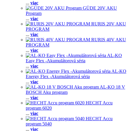
...
viac
GÜDE 20V AKU
Program
...
viac
RURIS 20V AKU
PROGRAM
...
viac
RURIS 40V AKU
PROGRAM
...
viac
AL-KO
Easy Flex -Akumulátorová séria
...
viac
AL-KO
Energy Flex -Akumulátorová séria
...
viac
AL-KO 18 V
BOSCH Aku program
...
viac
HECHT Accu
program 6020
...
viac
HECHT Accu
program 5040
...
viac