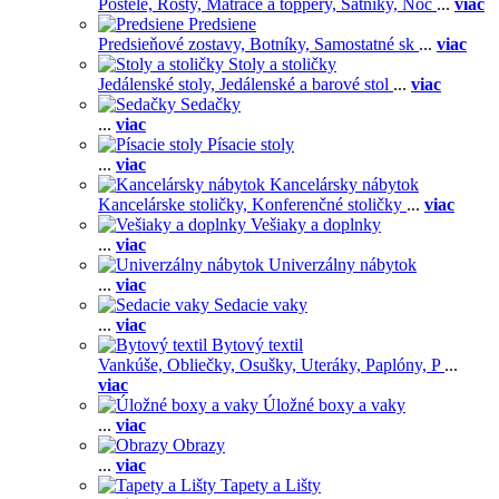
Postele,
Rošty,
Matrace a toppery,
Šatníky,
Noč
...
viac
Predsiene
Predsieňové zostavy,
Botníky,
Samostatné sk
...
viac
Stoly a stoličky
Jedálenské stoly,
Jedálenské a barové stol
...
viac
Sedačky
...
viac
Písacie stoly
...
viac
Kancelársky nábytok
Kancelárske stoličky,
Konferenčné stoličky
...
viac
Vešiaky a doplnky
...
viac
Univerzálny nábytok
...
viac
Sedacie vaky
...
viac
Bytový textil
Vankúše,
Obliečky,
Osušky,
Uteráky,
Paplóny,
P
...
viac
Úložné boxy a vaky
...
viac
Obrazy
...
viac
Tapety a Lišty