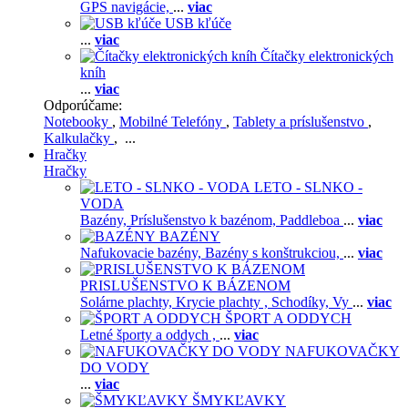
GPS navigácie,
...
viac
USB kľúče
...
viac
Čítačky elektronických
kníh
...
viac
Odporúčame:
Notebooky
,
Mobilné Telefóny
,
Tablety a príslušenstvo
,
Kalkulačky
, ...
Hračky
Hračky
LETO - SLNKO -
VODA
Bazény,
Príslušenstvo k bazénom,
Paddleboa
...
viac
BAZÉNY
Nafukovacie bazény,
Bazény s konštrukciou,
...
viac
PRISLUŠENSTVO K BÁZENOM
Solárne plachty,
Krycie plachty ,
Schodíky,
Vy
...
viac
ŠPORT A ODDYCH
Letné športy a oddych ,
...
viac
NAFUKOVAČKY
DO VODY
...
viac
ŠMYKĽAVKY