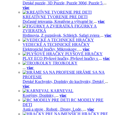
Detské puzzle,
3D Puzzle,
Puzzle 300d,
Puzzle 5
...
viac
KREATÍVNE TVORENIE PRE DETI
Dočasné tetovania,
Kreatívne a výtvarné hr
...
viac
FIGÚRKY A
ZVIERATKÁ
Hrdinovia,
Z rozprávok,
Schleich,
Safari zviera
...
viac
VEDECKÉ A TECHNICKÉ HRAČKY
Elektronické hračky,
Mikroskopy,
...
viac
PLYŠOVÉ HRAČKY
PLAY ECO Plyšové hračky,
Plyšové hračky s
...
viac
TROJKOLKY
...
viac
HRÁME SA NA
PROFESIE
Detské Kuchynky,
Doplnky do kuchynky,
Detský
...
viac
KARNEVAL
Kostýmy,
Doplnky,
...
viac
RC MODELY PRE
DETI
Autá a stroje ,
Roboti ,
Drony,
Lode,
...
viac
HRAČKY PRE