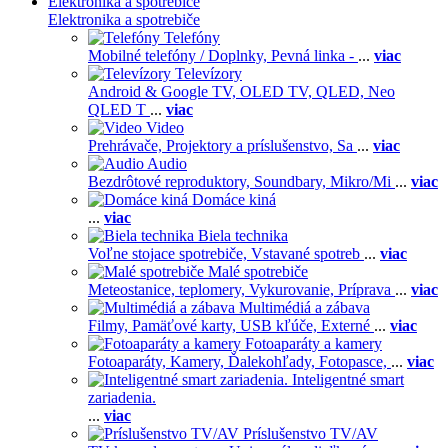
Elektronika a spotrebiče
Elektronika a spotrebiče
Telefóny
Mobilné telefóny / Doplnky,
Pevná linka -
...
viac
Televízory
Android & Google TV,
OLED TV,
QLED, Neo
QLED T
...
viac
Video
Prehrávače,
Projektory a príslušenstvo,
Sa
...
viac
Audio
Bezdrôtové reproduktory,
Soundbary,
Mikro/Mi
...
viac
Domáce kiná
...
viac
Biela technika
Voľne stojace spotrebiče,
Vstavané spotreb
...
viac
Malé spotrebiče
Meteostanice, teplomery,
Vykurovanie,
Príprava
...
viac
Multimédiá a zábava
Filmy,
Pamäťové karty,
USB kľúče,
Externé
...
viac
Fotoaparáty a kamery
Fotoaparáty,
Kamery,
Ďalekohľady,
Fotopasce,
...
viac
Inteligentné smart
zariadenia.
...
viac
Príslušenstvo TV/AV