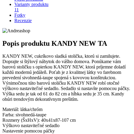
Varianty produktu
11
Fotky
Recenzie
Popis produktu
KANDY NEW TA
KANDY NEW, cukríkovo sladká stolička, ktorú si zamilujete.
Doprajte si štýlový nábytok do vášho domova. Ponúkame vám
barovú stoličku s opierkou KANDY NEW, ktorá príjemne doladí
každú modernú jedáleň. Poťah je z kvalitnej látky vo farebnom
prevedení sivohnedá-taupe spojená s kovovou konštrukciou.
Výnimočnou túto barovú stoličku KANDY NEW robí otočné
výškovo nastaviteľné sedadlo. Sedadlo si nastavíte pomocou páčky.
Výška sedu je tak od 61 do 82 cm a hĺbka sedu je 35 cm. Kandy
ohúri trendovým dekoratívnym prešitím.
Materiál: látka/chróm
Farba: sivohnedá-taupe
Rozmery (ŠxHxV): 40x41x87-107 cm
Výškovo nastaviteľné sedadlo
Nastavenie pomocou páčky