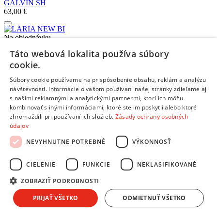
GALVIN SH
63,00 €
Na objednávku
LARIA NEW BI
Táto webová lokalita používa súbory
36,00 €
cookie.
Súbory cookie používame na prispôsobenie obsahu, reklám a analýzu
Na objednávku
návštevnosti. Informácie o vašom používaní našej stránky zdieľame aj
KANDY NEW 2 TA
s našimi reklamnými a analytickými partnermi, ktorí ich môžu
45,00 €
kombinovať s inými informáciami, ktoré ste im poskytli alebo ktoré
zhromaždili pri používaní ich služieb.
Zásady ochrany osobných
Žiadne dostupné recenzie
údajov
Pridať hodnotenie
NEVYHNUTNE POTREBNÉ
VÝKONNOSŤ
Hodnotenie produktu:
KANDY NEW TA
Tvoj email:
*
CIELENIE
FUNKCIE
NEKLASIFIKOVANÉ
Tvoje meno:
*
ZOBRAZIŤ PODROBNOSTI
PRIJAŤ VŠETKO
ODMIETNUŤ VŠETKO
Email nebude zverejnený
Ochrana osobných údajov
Polia označené hviezdičkou sú povinné