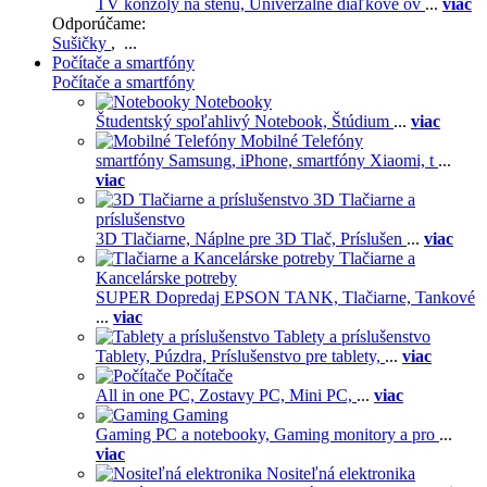
TV konzoly na stenu,
Univerzálne diaľkové ov
...
viac
Odporúčame:
Sušičky
, ...
Počítače a smartfóny
Počítače a smartfóny
Notebooky
Študentský spoľahlivý Notebook,
Štúdium
...
viac
Mobilné Telefóny
smartfóny Samsung,
iPhone,
smartfóny Xiaomi,
t
...
viac
3D Tlačiarne a
príslušenstvo
3D Tlačiarne,
Náplne pre 3D Tlač,
Príslušen
...
viac
Tlačiarne a
Kancelárske potreby
SUPER Dopredaj EPSON TANK,
Tlačiarne,
Tankové
...
viac
Tablety a príslušenstvo
Tablety,
Púzdra,
Príslušenstvo pre tablety,
...
viac
Počítače
All in one PC,
Zostavy PC,
Mini PC,
...
viac
Gaming
Gaming PC a notebooky,
Gaming monitory a pro
...
viac
Nositeľná elektronika