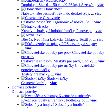
Autosedačky
Doplnky,
i-Size 61-150 cm / 9-36 kg,
i-Size 40
...
viac
Domácnosť
Nábytok,
Bezpečnosť,
Textil do detskej izby,
...
viac
Cestovanie
Cestovné postieľky,
Ergonomické nosiče,
Ša
...
viac
Hračky
Kreatívne hračky,
Hudobné hračky,
Penové p
...
viac
Textil
Dievča,
Neutrálna kolekcia,
Chlapec,
Textil pr
...
viac
POS - vzorky a stojany
...
viac
Chovateľské potreby
pre psov
Cestovanie so psom,
Maškrty pre psov,
Obojky
...
viac
Chovateľské
potreby pre mačky
Toalety pre mačky,
...
viac
Školské tašky
Cestovné kufre,
...
viac
Domáce potreby
Domáce potreby
Kvetináče a substráty
Kvetináče, obaly a hrantíky ,
Podložky po
...
viac
Substráty a hnojivá