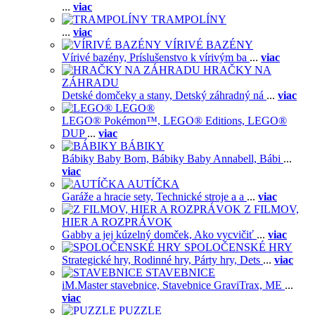
...
viac
TRAMPOLÍNY
...
viac
VÍRIVÉ BAZÉNY
Vírivé bazény,
Príslušenstvo k vírivým ba
...
viac
HRAČKY NA
ZÁHRADU
Detské domčeky a stany,
Detský záhradný ná
...
viac
LEGO®
LEGO® Pokémon™,
LEGO® Editions,
LEGO®
DUP
...
viac
BÁBIKY
Bábiky Baby Born,
Bábiky Baby Annabell,
Bábi
...
viac
AUTÍČKA
Garáže a hracie sety,
Technické stroje a a
...
viac
Z FILMOV,
HIER A ROZPRÁVOK
Gabby a jej kúzelný domček,
Ako vycvičiť
...
viac
SPOLOČENSKÉ HRY
Strategické hry,
Rodinné hry,
Párty hry,
Dets
...
viac
STAVEBNICE
iM.Master stavebnice,
Stavebnice GraviTrax,
ME
...
viac
PUZZLE