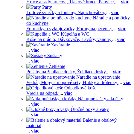
Hrnce a sady hrncov ,
Tlakové hrnce,
Panvice,
...
viac
Párty
Tortové sviečky a fontány,
Napichovátka,
...
viac
Náradie a pomôcky
do kuchyne
Formičky a vykrajovačky,
Formy na pečenie,
...
viac
Kúpelňa a WC
Koše na prádlo,
Dávkovače,
Lavóry, vandle,
...
viac
Zaváranie
...
viac
Sušiaky
...
viac
Žehlenie
Poťahy na žehliace dosky,
Žehliace dosky,
...
viac
Náradie na upratovanie
Vedrá ,
Mopy a mopové sety,
Hubky a drôtenky
...
viac
Odpadkové koše
Vrecia na odpad,
...
viac
Nákupné tašky a košíky
...
viac
Úložné boxy a vaky
...
viac
Balenie a obalový
material
...
viac