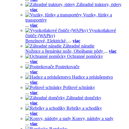
Záhradné traktory, ridery
...
viac
Voziky, fúriky a
transportéry
...
viac
Vysokotlakové
čističe (WAPky)
Benzínové,
Elektrické,
...
viac
Záhradné náradie
Nožnice a štepárske nože,
Obrábanie pôdy
...
viac
Ochranné pomôcky
...
viac
Postrekovače
...
viac
Hadice a príslušenstvo
...
viac
Poštové schránky
...
viac
Záhradné domčeky
...
viac
Rebríky a schodíky
...
viac
Konvy, nádoby a sudy
...
viac
Bandasky