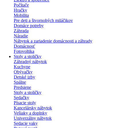
Počítače
Hračky
Mobilita
Pre deti a štvornohých miláčikov
Domáce potreby
Záhrada
Náradie
Nábytok a zariadenie domácnosti a záhrady
Domácnosť
Fotovoltika
Stoly a stoličky
Záhradný nábytok
Kuchyne
Obývačky
Detské izby
Spálne
Predsiene
Stoly a stoličky
Sedačky
Písacie stoly
Kancelársky nábytok
Vešiaky a doplnky
Univerzálny nábytok
Sedacie vaky