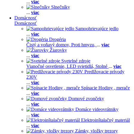
...
viac
Slnečníky
...
viac
Domácnosť
Domácnosť
Samoohrievajúce jedlo
...
viac
Drogéria
Čistý a voňavý domov,
Proti hmyzu,
...
viac
Žiarovky
...
viac
Svetelné zdroje
Vianočné osvetlenie,
LED svietidlá,
Stolné
...
viac
Predlžovacie prívody
230V
...
viac
Spínacie Hodiny , merače
...
viac
Domové zvončeky
...
viac
Domáce videovrátniky
...
viac
Elektroinštalačný materiál
...
viac
Zámky, vložky trezory