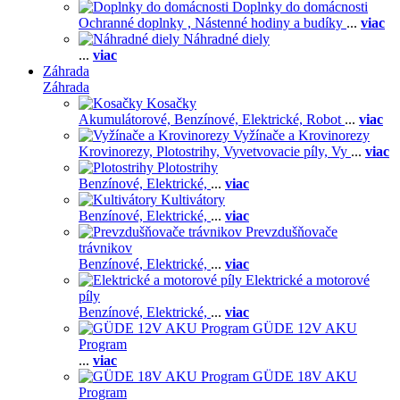
Doplnky do domácnosti
Ochranné doplnky ,
Nástenné hodiny a budíky
...
viac
Náhradné diely
...
viac
Záhrada
Záhrada
Kosačky
Akumulátorové,
Benzínové,
Elektrické,
Robot
...
viac
Vyžínače a Krovinorezy
Krovinorezy,
Plotostrihy,
Vyvetvovacie píly,
Vy
...
viac
Plotostrihy
Benzínové,
Elektrické,
...
viac
Kultivátory
Benzínové,
Elektrické,
...
viac
Prevzdušňovače
trávnikov
Benzínové,
Elektrické,
...
viac
Elektrické a motorové
píly
Benzínové,
Elektrické,
...
viac
GÜDE 12V AKU
Program
...
viac
GÜDE 18V AKU
Program