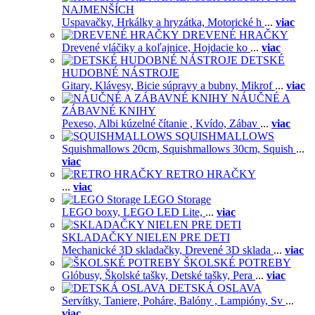
NAJMENŠÍCH
Uspavačky,
Hrkálky a hryzátka,
Motorické h
...
viac
DREVENÉ HRAČKY
Drevené vláčiky a koľajnice,
Hojdacie ko
...
viac
DETSKÉ
HUDOBNÉ NÁSTROJE
Gitary,
Klávesy,
Bicie súpravy a bubny,
Mikrof
...
viac
NÁUČNÉ A
ZÁBAVNÉ KNIHY
Pexeso,
Albi kúzelné čítanie ,
Kvído,
Zábav
...
viac
SQUISHMALLOWS
Squishmallows 20cm,
Squishmallows 30cm,
Squish
...
viac
RETRO HRAČKY
...
viac
LEGO Storage
LEGO boxy,
LEGO LED Lite,
...
viac
SKLADAČKY NIELEN PRE DETI
Mechanické 3D skladačky,
Drevené 3D sklada
...
viac
ŠKOLSKÉ POTREBY
Glóbusy,
Školské tašky,
Detské tašky,
Pera
...
viac
DETSKÁ OSLAVA
Servítky,
Taniere,
Poháre,
Balóny ,
Lampióny,
Sv
...
viac