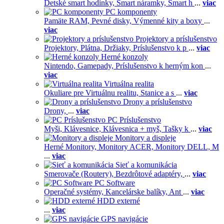
Detské smart hodinky,
Smart náramky,
Smart h
...
viac
PC komponenty
Pamäte RAM,
Pevné disky,
Výmenné kity a boxy
...
viac
Projektory a príslušenstvo
Projektory,
Plátna,
Držiaky,
Príslušenstvo k p
...
viac
Herné konzoly
Nintendo,
Gamepady,
Príslušenstvo k herným kon
...
viac
Virtuálna realita
Okuliare pre Virtuálnu realitu,
Stanice a s
...
viac
Drony a príslušenstvo
Drony,
...
viac
PC Príslušenstvo
Myši,
Klávesnice,
Klávesnica + myš,
Tašky k
...
viac
Monitory a displeje
Herné Monitory,
Monitory ACER,
Monitory DELL,
M
...
viac
Sieť a komunikácia
Smerovače (Routery),
Bezdrôtové adaptéry,
...
viac
PC Software
Operačné systémy,
Kancelárske balíky,
Ant
...
viac
HDD externé
...
viac
GPS navigácie