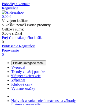
Pobočky a kontakt
Registrácia
0,00 €
V tvojom košíku:
V košíku nemáš žiadne produkty
Celková suma:
0,00 €
s DPH
Prejsť do nákupného košíka
0
Prihlásenie
Registrácia
Porovnanie
0
Hlavné kategórie
Menu
Výpredaj
Trendy v našej ponuke
%
Super akcie
Akcie
Výpredaj
Klubové ceny
Vybrané značky
Nábytok a zariadenie domácnosti a záhrady
Elektro a spotrebiče