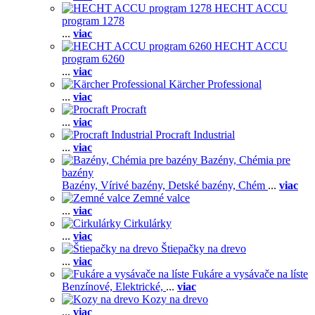
HECHT ACCU
program 1278
...
viac
HECHT ACCU
program 6260
...
viac
Kärcher Professional
...
viac
Procraft
...
viac
Procraft Industrial
...
viac
Bazény, Chémia pre
bazény
Bazény,
Vírivé bazény,
Detské bazény,
Chém
...
viac
Zemné valce
...
viac
Cirkulárky
...
viac
Štiepačky na drevo
...
viac
Fukáre a vysávače na líste
Benzínové,
Elektrické,
...
viac
Kozy na drevo
...
viac