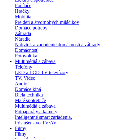
Počítače
Hračky
Mobilita
Pre deti a štvornohých miláčikov
Domáce potreby
Záhrada
Náradie
Nábytok a zariadenie domácnosti a záhrady
Domácnosť
Fotovoltika
Multimédiá a zábava
Telefóny
LED a LCD TV televízory
TV, Video
Audio
Domáce kiná
Biela technika
Malé spotrebiče
Multimédiá a zábava
Fotoaparáty a kamery
Inteligentné smart zariadenia.
Príslušenstvo TV/AV
Filmy
Filmy