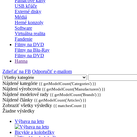
Pamäťové karty
USB kľúče
Externé disky
Médiá
Herné konzoly
Software
Virtuálna realita
Fandenie
Filmy na DVD
Filmy na Blu-Ray
Filmy na DVD
Hanna
Zdieľať na FB
Odporučiť e-mailom
Nájdené kategórie
{{ getModelCount('Categories') }}
Nájdení výrobcovia
{{ getModelCount('Manufacturers') }}
Nájdené modelové rady
{{ getModelCount('Brands') }}
Nájdené články
{{ getModelCount('Articles') }}
Zobraziť všetky výsledky
{{ matchesCount }}
Žiadne výsledky
Výbava na leto
Bicykle a kolobežky