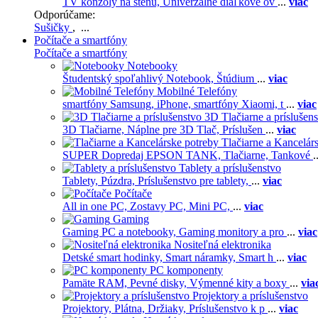
TV konzoly na stenu,
Univerzálne diaľkové ov
...
viac
Odporúčame:
Sušičky
, ...
Počítače a smartfóny
Počítače a smartfóny
Notebooky
Študentský spoľahlivý Notebook,
Štúdium
...
viac
Mobilné Telefóny
smartfóny Samsung,
iPhone,
smartfóny Xiaomi,
t
...
viac
3D Tlačiarne a príslušen
3D Tlačiarne,
Náplne pre 3D Tlač,
Príslušen
...
viac
Tlačiarne a Kancelár
SUPER Dopredaj EPSON TANK,
Tlačiarne,
Tankové
.
Tablety a príslušenstvo
Tablety,
Púzdra,
Príslušenstvo pre tablety,
...
viac
Počítače
All in one PC,
Zostavy PC,
Mini PC,
...
viac
Gaming
Gaming PC a notebooky,
Gaming monitory a pro
...
viac
Nositeľná elektronika
Detské smart hodinky,
Smart náramky,
Smart h
...
viac
PC komponenty
Pamäte RAM,
Pevné disky,
Výmenné kity a boxy
...
via
Projektory a príslušenstvo
Projektory,
Plátna,
Držiaky,
Príslušenstvo k p
...
viac