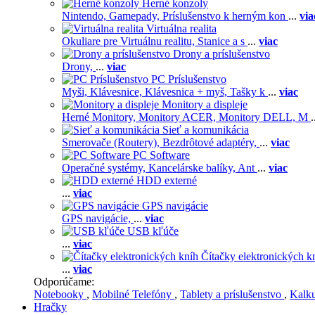
Herné konzoly
Nintendo,
Gamepady,
Príslušenstvo k herným kon
...
via
Virtuálna realita
Okuliare pre Virtuálnu realitu,
Stanice a s
...
viac
Drony a príslušenstvo
Drony,
...
viac
PC Príslušenstvo
Myši,
Klávesnice,
Klávesnica + myš,
Tašky k
...
viac
Monitory a displeje
Herné Monitory,
Monitory ACER,
Monitory DELL,
M
.
Sieť a komunikácia
Smerovače (Routery),
Bezdrôtové adaptéry,
...
viac
PC Software
Operačné systémy,
Kancelárske balíky,
Ant
...
viac
HDD externé
...
viac
GPS navigácie
GPS navigácie,
...
viac
USB kľúče
...
viac
Čítačky elektronických k
...
viac
Odporúčame:
Notebooky
,
Mobilné Telefóny
,
Tablety a príslušenstvo
,
Kalk
Hračky