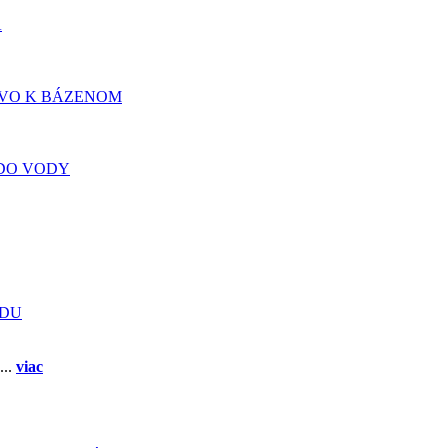
A
TVO K BÁZENOM
DO VODY
ADU
...
viac