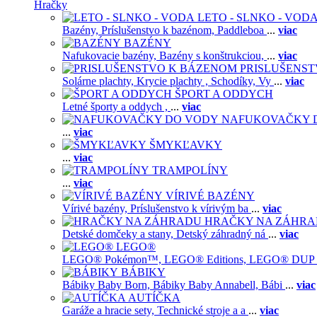
Hračky
LETO - SLNKO - VOD
Bazény,
Príslušenstvo k bazénom,
Paddleboa
...
viac
BAZÉNY
Nafukovacie bazény,
Bazény s konštrukciou,
...
viac
PRISLUŠENS
Solárne plachty,
Krycie plachty ,
Schodíky,
Vy
...
viac
ŠPORT A ODDYCH
Letné športy a oddych ,
...
viac
NAFUKOVAČKY 
...
viac
ŠMYKĽAVKY
...
viac
TRAMPOLÍNY
...
viac
VÍRIVÉ BAZÉNY
Vírivé bazény,
Príslušenstvo k vírivým ba
...
viac
HRAČKY NA ZÁHR
Detské domčeky a stany,
Detský záhradný ná
...
viac
LEGO®
LEGO® Pokémon™,
LEGO® Editions,
LEGO® DUP
BÁBIKY
Bábiky Baby Born,
Bábiky Baby Annabell,
Bábi
...
viac
AUTÍČKA
Garáže a hracie sety,
Technické stroje a a
...
viac