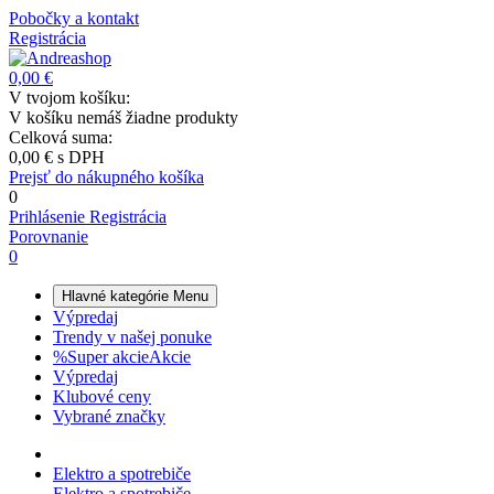
Pobočky a kontakt
Registrácia
0,00 €
V tvojom košíku:
V košíku nemáš žiadne produkty
Celková suma:
0,00 €
s DPH
Prejsť do nákupného košíka
0
Prihlásenie
Registrácia
Porovnanie
0
Hlavné kategórie
Menu
Výpredaj
Trendy v našej ponuke
%
Super akcie
Akcie
Výpredaj
Klubové ceny
Vybrané značky
Elektro a spotrebiče
Elektro a spotrebiče