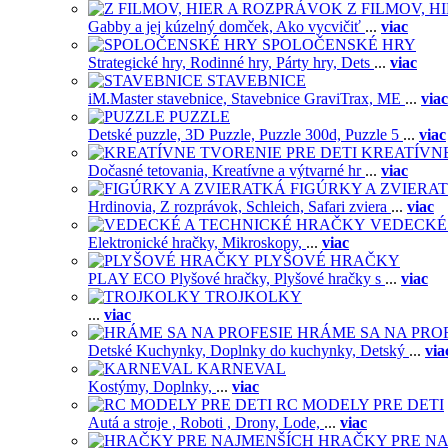
Z FILMOV, 
Gabby a jej kúzelný domček,
Ako vycvičiť
...
viac
SPOLOČENSKÉ HRY
Strategické hry,
Rodinné hry,
Párty hry,
Dets
...
viac
STAVEBNICE
iM.Master stavebnice,
Stavebnice GraviTrax,
ME
...
viac
PUZZLE
Detské puzzle,
3D Puzzle,
Puzzle 300d,
Puzzle 5
...
viac
KREATÍVNE
Dočasné tetovania,
Kreatívne a výtvarné hr
...
viac
FIGÚRKY A ZVIERA
Hrdinovia,
Z rozprávok,
Schleich,
Safari zviera
...
viac
VEDECKÉ
Elektronické hračky,
Mikroskopy,
...
viac
PLYŠOVÉ HRAČKY
PLAY ECO Plyšové hračky,
Plyšové hračky s
...
viac
TROJKOLKY
...
viac
HRÁME SA NA PRO
Detské Kuchynky,
Doplnky do kuchynky,
Detský
...
via
KARNEVAL
Kostýmy,
Doplnky,
...
viac
RC MODELY PRE DETI
Autá a stroje ,
Roboti ,
Drony,
Lode,
...
viac
HRAČKY PRE NA