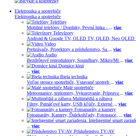
Elektronika a spotrebiče
Elektronika a spotrebiče
Telefóny
Mobilné telefóny / Doplnky,
Pevná linka -
...
viac
Televízory
Android & Google TV,
OLED TV,
QLED, Neo QLED
Video
Prehrávače,
Projektory a príslušenstvo,
Sa
...
viac
Audio
Bezdrôtové reproduktory,
Soundbary,
Mikro/Mi
...
viac
Domáce kiná
...
viac
Biela technika
Voľne stojace spotrebiče,
Vstavané spotreb
...
viac
Malé spotrebiče
Meteostanice, teplomery,
Vykurovanie,
Príprava
...
viac
Multimédiá a zábava
Filmy,
Pamäťové karty,
USB kľúče,
Externé
...
viac
Fotoaparáty a kamery
Fotoaparáty,
Kamery,
Ďalekohľady,
Fotopasce,
...
viac
Inteligentné smart zariad
...
viac
Príslušenstvo TV/AV