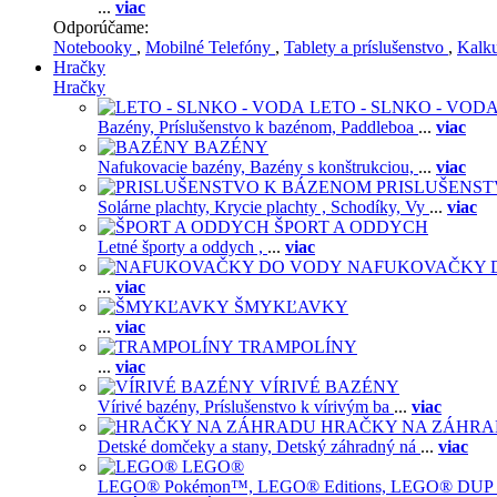
...
viac
Odporúčame:
Notebooky
,
Mobilné Telefóny
,
Tablety a príslušenstvo
,
Kalk
Hračky
Hračky
LETO - SLNKO - VOD
Bazény,
Príslušenstvo k bazénom,
Paddleboa
...
viac
BAZÉNY
Nafukovacie bazény,
Bazény s konštrukciou,
...
viac
PRISLUŠENS
Solárne plachty,
Krycie plachty ,
Schodíky,
Vy
...
viac
ŠPORT A ODDYCH
Letné športy a oddych ,
...
viac
NAFUKOVAČKY 
...
viac
ŠMYKĽAVKY
...
viac
TRAMPOLÍNY
...
viac
VÍRIVÉ BAZÉNY
Vírivé bazény,
Príslušenstvo k vírivým ba
...
viac
HRAČKY NA ZÁHR
Detské domčeky a stany,
Detský záhradný ná
...
viac
LEGO®
LEGO® Pokémon™,
LEGO® Editions,
LEGO® DUP