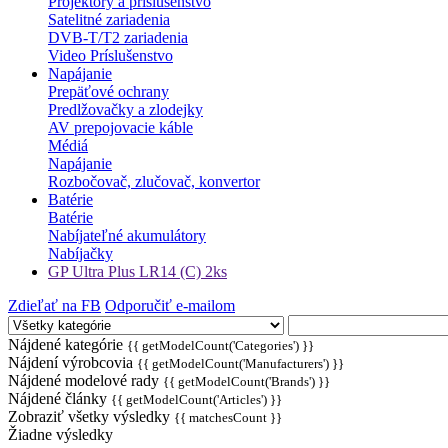
Projektory a príslušenstvo
Satelitné zariadenia
DVB-T/T2 zariadenia
Video Príslušenstvo
Napájanie
Prepäťové ochrany
Predlžovačky a zlodejky
AV prepojovacie káble
Médiá
Napájanie
Rozbočovač, zlučovač, konvertor
Batérie
Batérie
Nabíjateľné akumulátory
Nabíjačky
GP Ultra Plus LR14 (C) 2ks
Zdieľať na FB
Odporučiť e-mailom
Nájdené kategórie
{{ getModelCount('Categories') }}
Nájdení výrobcovia
{{ getModelCount('Manufacturers') }}
Nájdené modelové rady
{{ getModelCount('Brands') }}
Nájdené články
{{ getModelCount('Articles') }}
Zobraziť všetky výsledky
{{ matchesCount }}
Žiadne výsledky