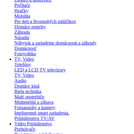
Počítače
Hračky
Mobilita
Pre deti a štvornohých miláčikov
Domáce potreby
Záhrada
Náradie
Nábytok a zariadenie domácnosti a záhrady
Domácnosť
Fotovoltika
TV, Video
Telefóny
LED a LCD TV televízory
TV, Video
Audio
Domáce kiná
Biela technika
Malé spotrebiče
Multimédiá a zábava
Fotoaparáty a kamery
Inteligentné smart zariadenia.
Príslušenstvo TV/AV
Video Príslušenstvo
Prehrávače