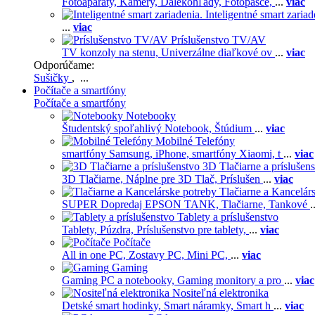
Fotoaparáty,
Kamery,
Ďalekohľady,
Fotopasce,
...
viac
Inteligentné smart zariad
...
viac
Príslušenstvo TV/AV
TV konzoly na stenu,
Univerzálne diaľkové ov
...
viac
Odporúčame:
Sušičky
, ...
Počítače a smartfóny
Počítače a smartfóny
Notebooky
Študentský spoľahlivý Notebook,
Štúdium
...
viac
Mobilné Telefóny
smartfóny Samsung,
iPhone,
smartfóny Xiaomi,
t
...
viac
3D Tlačiarne a príslušen
3D Tlačiarne,
Náplne pre 3D Tlač,
Príslušen
...
viac
Tlačiarne a Kancelár
SUPER Dopredaj EPSON TANK,
Tlačiarne,
Tankové
.
Tablety a príslušenstvo
Tablety,
Púzdra,
Príslušenstvo pre tablety,
...
viac
Počítače
All in one PC,
Zostavy PC,
Mini PC,
...
viac
Gaming
Gaming PC a notebooky,
Gaming monitory a pro
...
viac
Nositeľná elektronika
Detské smart hodinky,
Smart náramky,
Smart h
...
viac