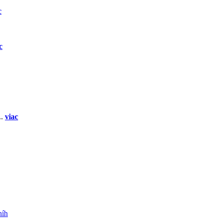
c
c
..
viac
níh