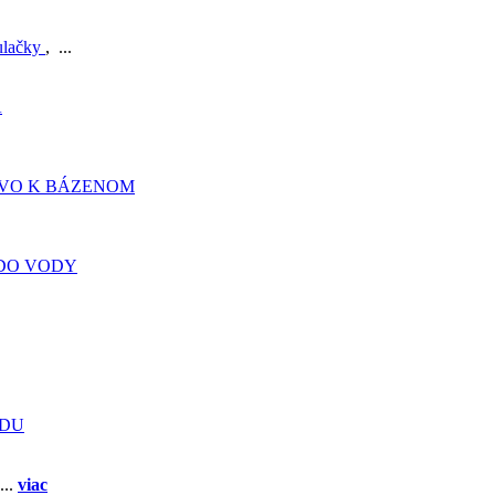
ulačky
, ...
A
TVO K BÁZENOM
DO VODY
ADU
...
viac