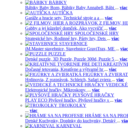
BÁBIKY
Bábiky Baby Born,
Bábiky Baby Annabell,
Bábi
...
viac
AUTÍČKA
Garáže a hracie sety,
Technické stroje a a
...
viac
Z FILMOV, 
Gabby a jej kúzelný domček,
Ako vycvičiť
...
viac
SPOLOČENSKÉ HRY
Strategické hry,
Rodinné hry,
Párty hry,
Dets
...
viac
STAVEBNICE
iM.Master stavebnice,
Stavebnice GraviTrax,
ME
...
viac
PUZZLE
Detské puzzle,
3D Puzzle,
Puzzle 300d,
Puzzle 5
...
viac
KREATÍVNE
Dočasné tetovania,
Kreatívne a výtvarné hr
...
viac
FIGÚRKY A ZVIERA
Hrdinovia,
Z rozprávok,
Schleich,
Safari zviera
...
viac
VEDECKÉ
Elektronické hračky,
Mikroskopy,
...
viac
PLYŠOVÉ HRAČKY
PLAY ECO Plyšové hračky,
Plyšové hračky s
...
viac
TROJKOLKY
...
viac
HRÁME SA NA PRO
Detské Kuchynky,
Doplnky do kuchynky,
Detský
...
via
KARNEVAL