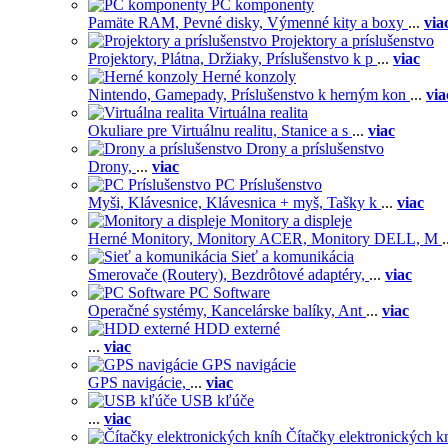
PC komponenty
Pamäte RAM,
Pevné disky,
Výmenné kity a boxy
...
via
Projektory a príslušenstvo
Projektory,
Plátna,
Držiaky,
Príslušenstvo k p
...
viac
Herné konzoly
Nintendo,
Gamepady,
Príslušenstvo k herným kon
...
via
Virtuálna realita
Okuliare pre Virtuálnu realitu,
Stanice a s
...
viac
Drony a príslušenstvo
Drony,
...
viac
PC Príslušenstvo
Myši,
Klávesnice,
Klávesnica + myš,
Tašky k
...
viac
Monitory a displeje
Herné Monitory,
Monitory ACER,
Monitory DELL,
M
.
Sieť a komunikácia
Smerovače (Routery),
Bezdrôtové adaptéry,
...
viac
PC Software
Operačné systémy,
Kancelárske balíky,
Ant
...
viac
HDD externé
...
viac
GPS navigácie
GPS navigácie,
...
viac
USB kľúče
...
viac
Čítačky elektronických k