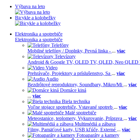
Výbava na leto
Bicykle a kolobežky
Elektronika a spotrebiče
Elektronika a spotrebiče
Telefóny
Mobilné telefóny / Doplnky,
Pevná linka -
...
viac
Televízory
Android & Google TV,
OLED TV,
QLED, Neo QLED
Video
Prehrávače,
Projektory a príslušenstvo,
Sa
...
viac
Audio
Bezdrôtové reproduktory,
Soundbary,
Mikro/Mi
...
viac
Domáce kiná
...
viac
Biela technika
Voľne stojace spotrebiče,
Vstavané spotreb
...
viac
Malé spotrebiče
Meteostanice, teplomery,
Vykurovanie,
Príprava
...
viac
Multimédiá a zábava
Filmy,
Pamäťové karty,
USB kľúče,
Externé
...
viac
Fotoaparáty a kamery