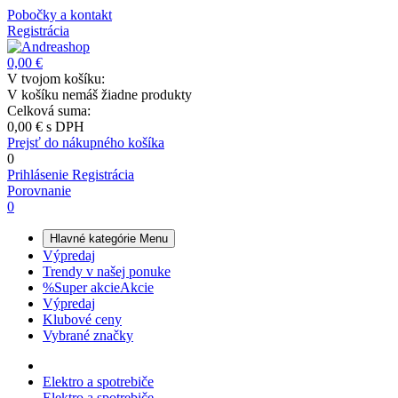
Pobočky a kontakt
Registrácia
0,00 €
V tvojom košíku:
V košíku nemáš žiadne produkty
Celková suma:
0,00 €
s DPH
Prejsť do nákupného košíka
0
Prihlásenie
Registrácia
Porovnanie
0
Hlavné kategórie
Menu
Výpredaj
Trendy v našej ponuke
%
Super akcie
Akcie
Výpredaj
Klubové ceny
Vybrané značky
Elektro a spotrebiče
Elektro a spotrebiče