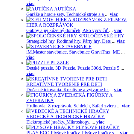
viac
AUTÍČKA
Garáže a hracie sety,
Technické stroje a a
...
viac
Z FILMOV,
HIER A ROZPRÁVOK
Gabby a jej kúzelný domček,
Ako vycvičiť
...
viac
SPOLOČENSKÉ HRY
Strategické hry,
Rodinné hry,
Párty hry,
Dets
...
viac
STAVEBNICE
iM.Master stavebnice,
Stavebnice GraviTrax,
ME
...
viac
PUZZLE
Detské puzzle,
3D Puzzle,
Puzzle 300d,
Puzzle 5
...
viac
KREATÍVNE TVORENIE PRE DETI
Dočasné tetovania,
Kreatívne a výtvarné hr
...
viac
FIGÚRKY A
ZVIERATKÁ
Hrdinovia,
Z rozprávok,
Schleich,
Safari zviera
...
viac
VEDECKÉ A TECHNICKÉ HRAČKY
Elektronické hračky,
Mikroskopy,
...
viac
PLYŠOVÉ HRAČKY
PLAY ECO Plyšové hračky,
Plyšové hračky s
...
viac