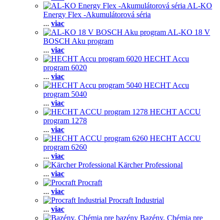
AL-KO
Energy Flex -Akumulátorová séria
...
viac
AL-KO 18 V
BOSCH Aku program
...
viac
HECHT Accu
program 6020
...
viac
HECHT Accu
program 5040
...
viac
HECHT ACCU
program 1278
...
viac
HECHT ACCU
program 6260
...
viac
Kärcher Professional
...
viac
Procraft
...
viac
Procraft Industrial
...
viac
Bazény, Chémia pre