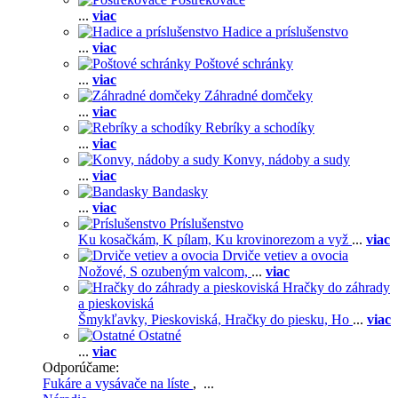
...
viac
Hadice a príslušenstvo
...
viac
Poštové schránky
...
viac
Záhradné domčeky
...
viac
Rebríky a schodíky
...
viac
Konvy, nádoby a sudy
...
viac
Bandasky
...
viac
Príslušenstvo
Ku kosačkám,
K pílam,
Ku krovinorezom a vyž
...
viac
Drviče vetiev a ovocia
Nožové,
S ozubeným valcom,
...
viac
Hračky do záhrady
a pieskoviská
Šmykľavky,
Pieskoviská,
Hračky do piesku,
Ho
...
viac
Ostatné
...
viac
Odporúčame:
Fukáre a vysávače na líste
, ...