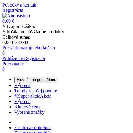
Pobočky a kontakt
Registrácia
0,00 €
V tvojom košíku:
V košíku nemáš žiadne produkty
Celková suma:
0,00 €
s DPH
Prejsť do nákupného košíka
0
Prihlásenie
Registrácia
Porovnanie
0
Hlavné kategórie
Menu
Výpredaj
Trendy v našej ponuke
%
Super akcie
Akcie
Výpredaj
Klubové ceny
Vybrané značky
Elektro a spotrebiče
Elektro a spotrebiče