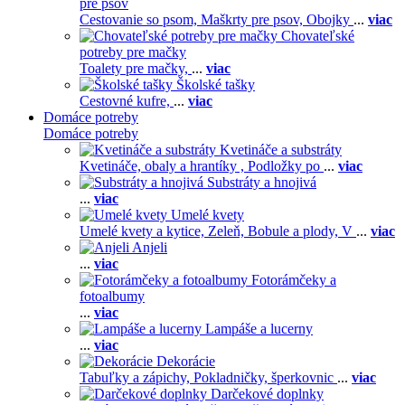
pre psov
Cestovanie so psom,
Maškrty pre psov,
Obojky
...
viac
Chovateľské
potreby pre mačky
Toalety pre mačky,
...
viac
Školské tašky
Cestovné kufre,
...
viac
Domáce potreby
Domáce potreby
Kvetináče a substráty
Kvetináče, obaly a hrantíky ,
Podložky po
...
viac
Substráty a hnojivá
...
viac
Umelé kvety
Umelé kvety a kytice,
Zeleň,
Bobule a plody,
V
...
viac
Anjeli
...
viac
Fotorámčeky a
fotoalbumy
...
viac
Lampáše a lucerny
...
viac
Dekorácie
Tabuľky a zápichy,
Pokladničky, šperkovnic
...
viac
Darčekové doplnky