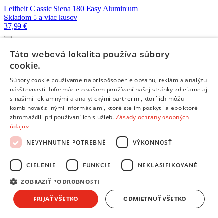
Leifheit Classic Siena 180 Easy Aluminium
Skladom 5 a viac kusov
37,99 €
Leifheit Pegasus 160 Solid Slim
Táto webová lokalita používa súbory
Skladom 1 kus
cookie.
39,99 €
Súbory cookie používame na prispôsobenie obsahu, reklám a analýzu
návštevnosti. Informácie o vašom používaní našej stránky zdieľame aj
Strend Pro
s našimi reklamnými a analytickými partnermi, ktorí ich môžu
Skladom 3 kusy
kombinovať s inými informáciami, ktoré ste im poskytli alebo ktoré
32,99 €
zhromaždili pri používaní ich služieb.
Zásady ochrany osobných
údajov
Strend Pro
NEVYHNUTNE POTREBNÉ
VÝKONNOSŤ
Skladom 5 a viac kusov
1,29 €
CIELENIE
FUNKCIE
NEKLASIFIKOVANÉ
ZOBRAZIŤ PODROBNOSTI
Strend Pro
Skladom 3 kusy
PRIJAŤ VŠETKO
ODMIETNUŤ VŠETKO
5,99 €