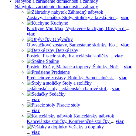
Nábytok a zariadenie domácnosti a záhrady
Nábytok a zariadenie domácnosti a záhrady
Záhradný nábytok
Zostavy,
Lehátka,
Stoly,
Stoličky a kreslá,
Ser
...
viac
Kuchyne
Kuchyne MiniMax,
Vystavené kuchyne,
Drezy a d
...
viac
Obývačky
Obývačkové zostavy,
Samostatné skrinky,
Ko
...
viac
Detské izby
Postele,
Písacie stoly,
Kancelárske stoličky
...
viac
Spálne
Postele,
Rošty,
Matrace a toppery,
Šatníky,
Noč
...
viac
Predsiene
Predsieňové zostavy,
Botníky,
Samostatné sk
...
viac
Stoly a stoličky
Jedálenské stoly,
Jedálenské a barové stol
...
viac
Sedačky
...
viac
Písacie stoly
...
viac
Kancelársky nábytok
Kancelárske stoličky,
Konferenčné stoličky
...
viac
Vešiaky a doplnky
...
viac