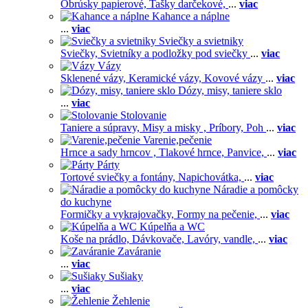
Obrúsky papierové,
Tašky darčekové,
...
viac
Kahance a náplne
...
viac
Sviečky a svietniky
Sviečky,
Svietníky a podložky pod sviečky
...
viac
Vázy
Sklenené vázy,
Keramické vázy,
Kovové vázy
...
viac
Dózy, misy, taniere sklo
...
viac
Stolovanie
Taniere a súpravy,
Misy a misky ,
Príbory,
Poh
...
viac
Varenie,pečenie
Hrnce a sady hrncov ,
Tlakové hrnce,
Panvice,
...
viac
Párty
Tortové sviečky a fontány,
Napichovátka,
...
viac
Náradie a pomôcky
do kuchyne
Formičky a vykrajovačky,
Formy na pečenie,
...
viac
Kúpelňa a WC
Koše na prádlo,
Dávkovače,
Lavóry, vandle,
...
viac
Zaváranie
...
viac
Sušiaky
...
viac
Žehlenie