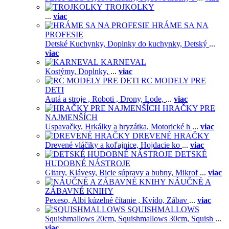
TROJKOLKY
...
viac
HRÁME SA NA
PROFESIE
Detské Kuchynky,
Doplnky do kuchynky,
Detský
...
viac
KARNEVAL
Kostýmy,
Doplnky,
...
viac
RC MODELY PRE
DETI
Autá a stroje ,
Roboti ,
Drony,
Lode,
...
viac
HRAČKY PRE
NAJMENŠÍCH
Uspavačky,
Hrkálky a hryzátka,
Motorické h
...
viac
DREVENÉ HRAČKY
Drevené vláčiky a koľajnice,
Hojdacie ko
...
viac
DETSKÉ
HUDOBNÉ NÁSTROJE
Gitary,
Klávesy,
Bicie súpravy a bubny,
Mikrof
...
viac
NÁUČNÉ A
ZÁBAVNÉ KNIHY
Pexeso,
Albi kúzelné čítanie ,
Kvído,
Zábav
...
viac
SQUISHMALLOWS
Squishmallows 20cm,
Squishmallows 30cm,
Squish
...
viac