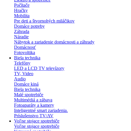
Počítače
Hračky
Mobilita
Pre deti a štvornohých miláčikov
Domáce potreby
Záhrada
Náradie
Nábytok a zariadenie domácnosti a záhrady
Domácnosť
Fotovoltika
Biela technika
Telefóny
LED a LCD TV televízory
TV, Video
Audio
Domáce kiná
Biela technika
Malé spotrebiče
Multimédiá a zábava
Fotoaparáty a kamery
Inteligentné smart zariadenia.
Príslušenstvo TV/AV
Voľne stojace spotrebiče
Voľne stojace spotrebiče