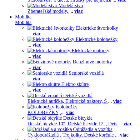
Modelárstvo
Zberateľské modely,
...
viac
Mobilita
Mobilita
Elektrické štvorkolky
...
viac
Elektrické kolobežky
...
viac
Elektrické motorky
...
viac
Benzínové motorky
...
viac
Seniorské vozidlá
...
viac
Elektro skútre
...
viac
Detské vozidlá
Elektrické autíčka,
Elektrické traktory,
Š
...
viac
Kolobežky
KOLOBEŽKY,
...
viac
Detské bicykle
Detské bicykle 10",
Detské bicykle 12",
Dets
...
viac
Odrážadla a vozítka
Cykloodrážadlá ,
Trojkolky,
Detské korčule
...
viac