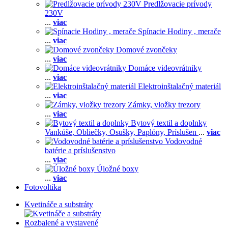
Predlžovacie prívody
230V
...
viac
Spínacie Hodiny , merače
...
viac
Domové zvončeky
...
viac
Domáce videovrátniky
...
viac
Elektroinštalačný materiál
...
viac
Zámky, vložky trezory
...
viac
Bytový textil a doplnky
Vankúše,
Obliečky,
Osušky,
Paplóny,
Príslušen
...
viac
Vodovodné
batérie a príslušenstvo
...
viac
Úložné boxy
...
viac
Fotovoltika
Kvetináče a substráty
Rozbalené a vystavené