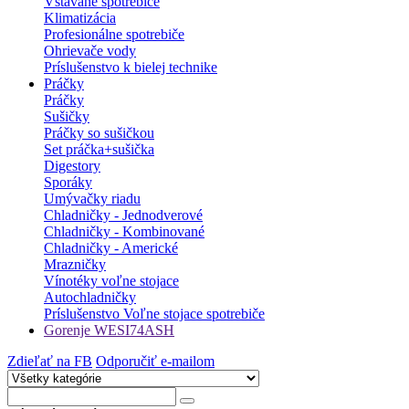
Vstavané spotrebiče
Klimatizácia
Profesionálne spotrebiče
Ohrievače vody
Príslušenstvo k bielej technike
Práčky
Práčky
Sušičky
Práčky so sušičkou
Set práčka+sušička
Digestory
Sporáky
Umývačky riadu
Chladničky - Jednodverové
Chladničky - Kombinované
Chladničky - Americké
Mrazničky
Vínotéky voľne stojace
Autochladničky
Príslušenstvo Voľne stojace spotrebiče
Gorenje WESI74ASH
Zdieľať na FB
Odporučiť e-mailom