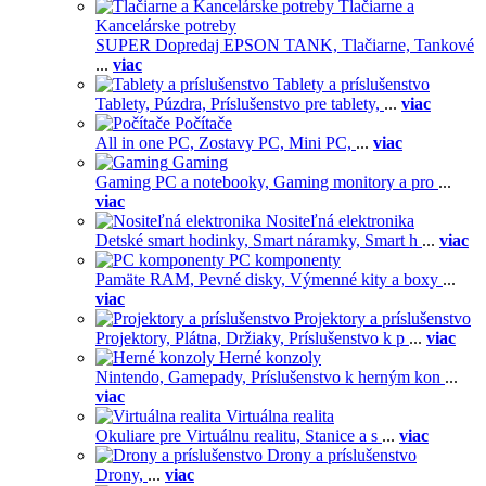
Tlačiarne a
Kancelárske potreby
SUPER Dopredaj EPSON TANK,
Tlačiarne,
Tankové
...
viac
Tablety a príslušenstvo
Tablety,
Púzdra,
Príslušenstvo pre tablety,
...
viac
Počítače
All in one PC,
Zostavy PC,
Mini PC,
...
viac
Gaming
Gaming PC a notebooky,
Gaming monitory a pro
...
viac
Nositeľná elektronika
Detské smart hodinky,
Smart náramky,
Smart h
...
viac
PC komponenty
Pamäte RAM,
Pevné disky,
Výmenné kity a boxy
...
viac
Projektory a príslušenstvo
Projektory,
Plátna,
Držiaky,
Príslušenstvo k p
...
viac
Herné konzoly
Nintendo,
Gamepady,
Príslušenstvo k herným kon
...
viac
Virtuálna realita
Okuliare pre Virtuálnu realitu,
Stanice a s
...
viac
Drony a príslušenstvo
Drony,
...
viac