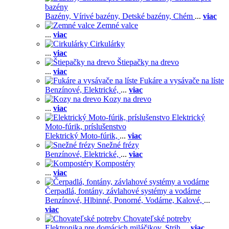
bazény
Bazény,
Vírivé bazény,
Detské bazény,
Chém
...
viac
Zemné valce
...
viac
Cirkulárky
...
viac
Štiepačky na drevo
...
viac
Fukáre a vysávače na líste
Benzínové,
Elektrické,
...
viac
Kozy na drevo
...
viac
Elektrický
Moto-fúrik, príslušenstvo
Elektrický Moto-fúrik,
...
viac
Snežné frézy
Benzínové,
Elektrické,
...
viac
Kompostéry
...
viac
Čerpadlá, fontány, závlahové systémy a vodárne
Benzínové,
Hlbinné,
Ponorné,
Vodárne,
Kalové,
...
viac
Chovateľské potreby
Elektronika pre domácich miláčikov,
Strih
...
viac