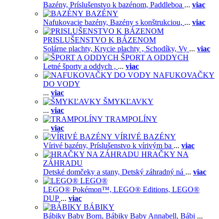
Bazény,
Príslušenstvo k bazénom,
Paddleboa
...
viac
BAZÉNY
Nafukovacie bazény,
Bazény s konštrukciou,
...
viac
PRISLUŠENSTVO K BÁZENOM
Solárne plachty,
Krycie plachty ,
Schodíky,
Vy
...
viac
ŠPORT A ODDYCH
Letné športy a oddych ,
...
viac
NAFUKOVAČKY
DO VODY
...
viac
ŠMYKĽAVKY
...
viac
TRAMPOLÍNY
...
viac
VÍRIVÉ BAZÉNY
Vírivé bazény,
Príslušenstvo k vírivým ba
...
viac
HRAČKY NA
ZÁHRADU
Detské domčeky a stany,
Detský záhradný ná
...
viac
LEGO®
LEGO® Pokémon™,
LEGO® Editions,
LEGO®
DUP
...
viac
BÁBIKY
Bábiky Baby Born,
Bábiky Baby Annabell,
Bábi
...