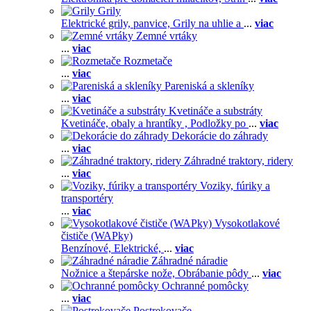
Grily
Elektrické grily, panvice,
Grily na uhlie a
...
viac
Zemné vrtáky
...
viac
Rozmetače
...
viac
Pareniská a skleníky
...
viac
Kvetináče a substráty
Kvetináče, obaly a hrantíky ,
Podložky po
...
viac
Dekorácie do záhrady
...
viac
Záhradné traktory, ridery
...
viac
Voziky, fúriky a
transportéry
...
viac
Vysokotlakové
čističe (WAPky)
Benzínové,
Elektrické,
...
viac
Záhradné náradie
Nožnice a štepárske nože,
Obrábanie pôdy
...
viac
Ochranné pomôcky
...
viac
Postrekovače