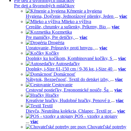
Pre deti a štvornohých miláčikov
Pre deti a štvornohých miláčikov
Kŕmenie a hygiena
Hygiena,
Dojčenie,
Jednorázové plienky,
Jeden
...
viac
Mlieko a výživa
Cereálie, chrumky a sušienky,
Príkrmy,
Bio
...
viac
Kozmetika
Pre mamičky,
Pre detičky,
...
viac
Drogéria
Upratovanie,
Prípravky proti hmyzu,
...
viac
Kočíky
Doplnky ku kočíkom,
Kombinované kočíky,
S
...
viac
Autosedačky
Doplnky,
i-Size 61-150 cm / 9-36 kg,
i-Size 40
...
viac
Domácnosť
Nábytok,
Bezpečnosť,
Textil do detskej izby,
...
viac
Cestovanie
Cestovné postieľky,
Ergonomické nosiče,
Ša
...
viac
Hračky
Kreatívne hračky,
Hudobné hračky,
Penové p
...
viac
Textil
Dievča,
Neutrálna kolekcia,
Chlapec,
Textil pr
...
viac
POS - vzorky a stojany
...
viac
Chovateľské potreby