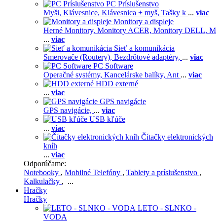
PC Príslušenstvo
Myši,
Klávesnice,
Klávesnica + myš,
Tašky k
...
viac
Monitory a displeje
Herné Monitory,
Monitory ACER,
Monitory DELL,
M
...
viac
Sieť a komunikácia
Smerovače (Routery),
Bezdrôtové adaptéry,
...
viac
PC Software
Operačné systémy,
Kancelárske balíky,
Ant
...
viac
HDD externé
...
viac
GPS navigácie
GPS navigácie,
...
viac
USB kľúče
...
viac
Čítačky elektronických
kníh
...
viac
Odporúčame:
Notebooky
,
Mobilné Telefóny
,
Tablety a príslušenstvo
,
Kalkulačky
, ...
Hračky
Hračky
LETO - SLNKO -
VODA