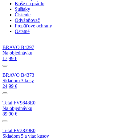
Koše na prádlo
Sušiaky
Čistenie
Odvápňovač
Prepäťové ochrany
Ostatné
BRAVO B4297
Na objednávku
17,99 €
BRAVO B4373
Skladom 3 kusy
24,99 €
Tefal FV9848E0
Na objednávku
89,90 €
Tefal FV2839E0
Skladom 5 a viac kusov