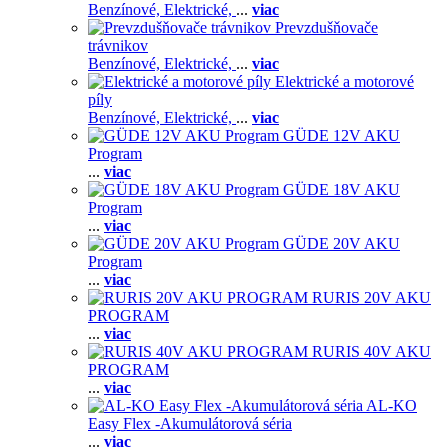
Benzínové,
Elektrické,
...
viac
Prevzdušňovače
trávnikov
Benzínové,
Elektrické,
...
viac
Elektrické a motorové
píly
Benzínové,
Elektrické,
...
viac
GÜDE 12V AKU
Program
...
viac
GÜDE 18V AKU
Program
...
viac
GÜDE 20V AKU
Program
...
viac
RURIS 20V AKU
PROGRAM
...
viac
RURIS 40V AKU
PROGRAM
...
viac
AL-KO
Easy Flex -Akumulátorová séria
...
viac