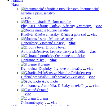
Náradie
Náradie
Pneumatické
náradie a príslušenstvo
...
viac
Elektro náradie
Píly,
AKU náradie,
Brúsky,
Vŕtačky,
Zváračky
...
viac
Ručné náradie
Kladivá,
Kliešte a hasáky,
Kľúče a gola sad
...
viac
Motorové stroje
Generátory,
Vibračné Dosky,
...
viac
Drobný tovar
Autopríslušenstvo,
Lepiace pásky a lepidlá
...
viac
Ochranné pomôcky
Ochranné rúška,
...
viac
Kúrenie
Dymovina,
Doplnky,
Plynové ohrievače,
...
viac
Náradie-Príslušenstvo
Určené pre vŕtačku / uťahovačku / elektric
...
viac
Auto-moto
Autokamery,
Autorádiá,
Držiaky na telefóny,
...
viac
Ostatné
...
viac
Obrana
Ochranné spreje,
...
viac