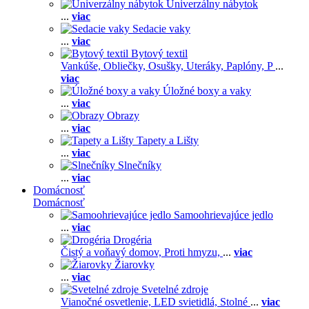
Univerzálny nábytok
...
viac
Sedacie vaky
...
viac
Bytový textil
Vankúše,
Obliečky,
Osušky,
Uteráky,
Paplóny,
P
...
viac
Úložné boxy a vaky
...
viac
Obrazy
...
viac
Tapety a Lišty
...
viac
Slnečníky
...
viac
Domácnosť
Domácnosť
Samoohrievajúce jedlo
...
viac
Drogéria
Čistý a voňavý domov,
Proti hmyzu,
...
viac
Žiarovky
...
viac
Svetelné zdroje
Vianočné osvetlenie,
LED svietidlá,
Stolné
...
viac