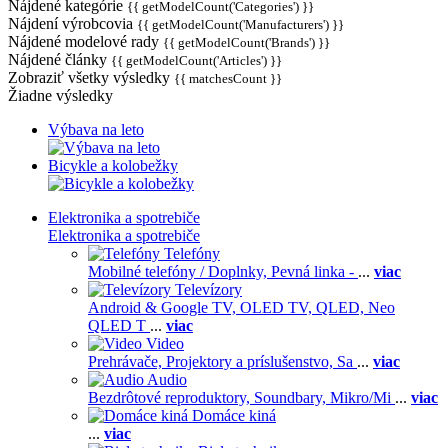
Nájdené kategórie
{{ getModelCount('Categories') }}
Nájdení výrobcovia
{{ getModelCount('Manufacturers') }}
Nájdené modelové rady
{{ getModelCount('Brands') }}
Nájdené články
{{ getModelCount('Articles') }}
Zobraziť všetky výsledky
{{ matchesCount }}
Žiadne výsledky
Výbava na leto
Bicykle a kolobežky
Elektronika a spotrebiče
Elektronika a spotrebiče
Telefóny
Mobilné telefóny / Doplnky,
Pevná linka -
...
viac
Televízory
Android & Google TV,
OLED TV,
QLED, Neo
QLED T
...
viac
Video
Prehrávače,
Projektory a príslušenstvo,
Sa
...
viac
Audio
Bezdrôtové reproduktory,
Soundbary,
Mikro/Mi
...
viac
Domáce kiná
...
viac