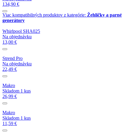
134,90 €
Viac kompatibilných produktov z kategórie:
Žehličky a parné
generátory
Whirlpool SHA025
Na objednávku
13,00 €
Strend Pro
Na objednávku
22,49 €
Makro
Skladom 1 kus
26,99 €
Makro
Skladom 1 kus
11,59 €