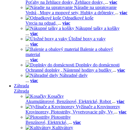
Poťahy na žehliace dosky,
Žehliace dosky,
...
viac
Náradie na upratovanie
Vedrá ,
Mopy a mopové sety,
Hubky a drôtenky
...
viac
Odpadkové koše
Vrecia na odpad,
...
viac
Nákupné tašky a košíky
...
viac
Úložné boxy a vaky
...
viac
Balenie a obalový
material
...
viac
Doplnky do domácnosti
Ochranné doplnky ,
Nástenné hodiny a budíky
...
viac
Náhradné diely
...
viac
Záhrada
Záhrada
Kosačky
Akumulátorové,
Benzínové,
Elektrické,
Robot
...
viac
Vyžínače a Krovinorezy
Krovinorezy,
Plotostrihy,
Vyvetvovacie píly,
Vy
...
viac
Plotostrihy
Benzínové,
Elektrické,
...
viac
Kultivátory