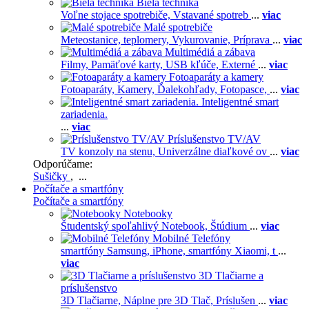
Biela technika
Voľne stojace spotrebiče,
Vstavané spotreb
...
viac
Malé spotrebiče
Meteostanice, teplomery,
Vykurovanie,
Príprava
...
viac
Multimédiá a zábava
Filmy,
Pamäťové karty,
USB kľúče,
Externé
...
viac
Fotoaparáty a kamery
Fotoaparáty,
Kamery,
Ďalekohľady,
Fotopasce,
...
viac
Inteligentné smart
zariadenia.
...
viac
Príslušenstvo TV/AV
TV konzoly na stenu,
Univerzálne diaľkové ov
...
viac
Odporúčame:
Sušičky
, ...
Počítače a smartfóny
Počítače a smartfóny
Notebooky
Študentský spoľahlivý Notebook,
Štúdium
...
viac
Mobilné Telefóny
smartfóny Samsung,
iPhone,
smartfóny Xiaomi,
t
...
viac
3D Tlačiarne a
príslušenstvo
3D Tlačiarne,
Náplne pre 3D Tlač,
Príslušen
...
viac