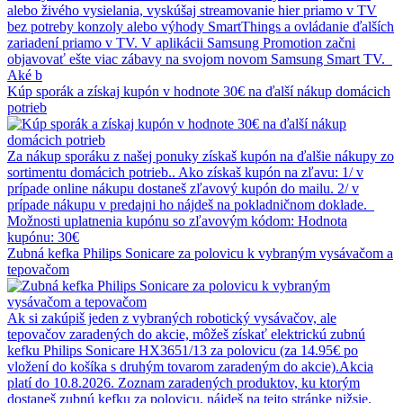
alebo živého vysielania, vyskúšaj streamovanie hier priamo v TV
bez potreby konzoly alebo výhody SmartThings a ovládanie ďalších
zariadení priamo v TV. V aplikácii Samsung Promotion začni
objavovať ešte viac zábavy na svojom novom Samsung Smart TV.
Aké b
Kúp sporák a získaj kupón v hodnote 30€ na ďalší nákup domácich
potrieb
Za nákup sporáku z našej ponuky získaš kupón na ďalšie nákupy zo
sortimentu domácich potrieb.. Ako získaš kupón na zľavu: 1/ v
prípade online nákupu dostaneš zľavový kupón do mailu. 2/ v
prípade nákupu v predajni ho nájdeš na pokladničnom doklade.
Možnosti uplatnenia kupónu so zľavovým kódom: Hodnota
kupónu: 30€
Zubná kefka Philips Sonicare za polovicu k vybraným vysávačom a
tepovačom
Ak si zakúpiš jeden z vybraných robotický vysávačov, ale
tepovačov zaradených do akcie, môžeš získať elektrickú zubnú
kefku Philips Sonicare HX3651/13 za polovicu (za 14.95€ po
vložení do košíka s druhým tovarom zaradeným do akcie).Akcia
platí do 10.8.2026. Zoznam zaradených produktov, ku ktorým
dostaneš zubnú kefku za polovicu, nájdeš na tejto stránke nižsie.