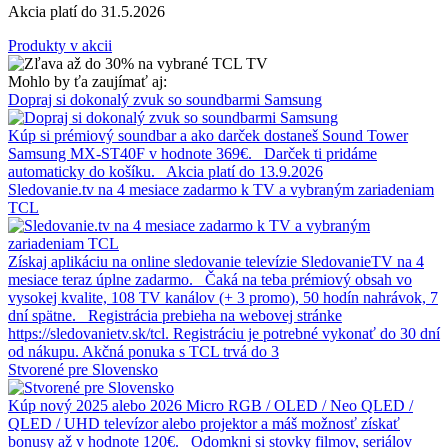
Akcia platí do 31.5.2026
Produkty v akcii
Mohlo by ťa zaujímať aj:
Dopraj si dokonalý zvuk so soundbarmi Samsung
Kúp si prémiový soundbar a ako darček dostaneš Sound Tower
Samsung MX-ST40F v hodnote 369€. Darček ti pridáme
automaticky do košíku. Akcia platí do 13.9.2026
Sledovanie.tv na 4 mesiace zadarmo k TV a vybraným zariadeniam
TCL
Získaj aplikáciu na online sledovanie televízie SledovanieTV na 4
mesiace teraz úplne zadarmo. Čaká na teba prémiový obsah vo
vysokej kvalite, 108 TV kanálov (+ 3 promo), 50 hodín nahrávok, 7
dní spätne. Registrácia prebieha na webovej stránke
https://sledovanietv.sk/tcl. Registráciu je potrebné vykonať do 30 dní
od nákupu. Akčná ponuka s TCL trvá do 3
Stvorené pre Slovensko
Kúp nový 2025 alebo 2026 Micro RGB / OLED / Neo QLED /
QLED / UHD televízor alebo projektor a máš možnosť získať
bonusy až v hodnote 120€. Odomkni si stovky filmov, seriálov