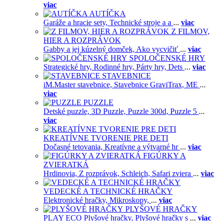
viac
AUTÍČKA
Garáže a hracie sety,
Technické stroje a a
...
viac
Z FILMOV,
HIER A ROZPRÁVOK
Gabby a jej kúzelný domček,
Ako vycvičiť
...
viac
SPOLOČENSKÉ HRY
Strategické hry,
Rodinné hry,
Párty hry,
Dets
...
viac
STAVEBNICE
iM.Master stavebnice,
Stavebnice GraviTrax,
ME
...
viac
PUZZLE
Detské puzzle,
3D Puzzle,
Puzzle 300d,
Puzzle 5
...
viac
KREATÍVNE TVORENIE PRE DETI
Dočasné tetovania,
Kreatívne a výtvarné hr
...
viac
FIGÚRKY A
ZVIERATKÁ
Hrdinovia,
Z rozprávok,
Schleich,
Safari zviera
...
viac
VEDECKÉ A TECHNICKÉ HRAČKY
Elektronické hračky,
Mikroskopy,
...
viac
PLYŠOVÉ HRAČKY
PLAY ECO Plyšové hračky,
Plyšové hračky s
...
viac