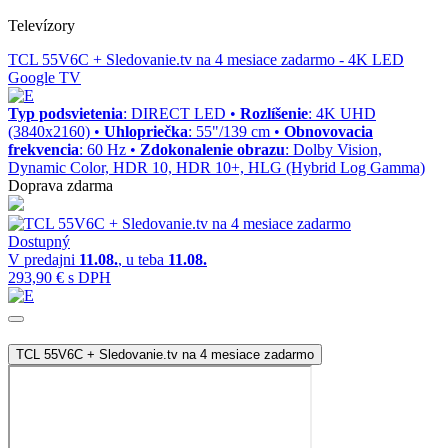
Televízory
TCL 55V6C + Sledovanie.tv na 4 mesiace zadarmo
- 4K LED
Google TV
Typ podsvietenia
: DIRECT LED •
Rozlíšenie
: 4K UHD
(3840x2160) •
Uhlopriečka
: 55"/139 cm •
Obnovovacia
frekvencia
: 60 Hz •
Zdokonalenie obrazu
: Dolby Vision,
Dynamic Color, HDR 10, HDR 10+, HLG (Hybrid Log Gamma)
Doprava zdarma
Dostupný
V predajni
11.08.
, u teba
11.08.
293,90 €
s DPH
TCL 55V6C + Sledovanie.tv na 4 mesiace zadarmo