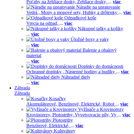
Poťahy na žehliace dosky,
Žehliace dosky,
...
viac
Náradie na upratovanie
Vedrá ,
Mopy a mopové sety,
Hubky a drôtenky
...
viac
Odpadkové koše
Vrecia na odpad,
...
viac
Nákupné tašky a košíky
...
viac
Úložné boxy a vaky
...
viac
Balenie a obalový
material
...
viac
Doplnky do domácnosti
Ochranné doplnky ,
Nástenné hodiny a budíky
...
viac
Náhradné diely
...
viac
Záhrada
Záhrada
Kosačky
Akumulátorové,
Benzínové,
Elektrické,
Robot
...
viac
Vyžínače a Krovinorezy
Krovinorezy,
Plotostrihy,
Vyvetvovacie píly,
Vy
...
viac
Plotostrihy
Benzínové,
Elektrické,
...
viac
Kultivátory