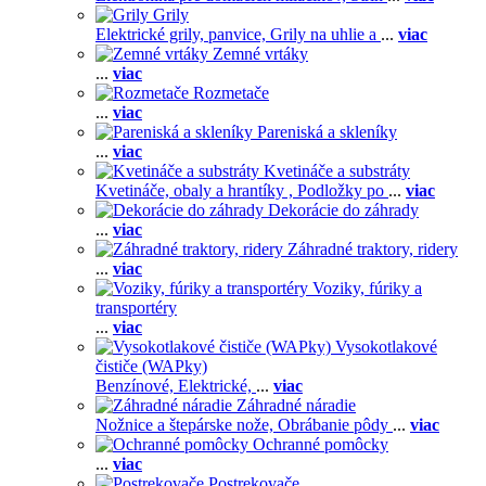
Grily
Elektrické grily, panvice,
Grily na uhlie a
...
viac
Zemné vrtáky
...
viac
Rozmetače
...
viac
Pareniská a skleníky
...
viac
Kvetináče a substráty
Kvetináče, obaly a hrantíky ,
Podložky po
...
viac
Dekorácie do záhrady
...
viac
Záhradné traktory, ridery
...
viac
Voziky, fúriky a
transportéry
...
viac
Vysokotlakové
čističe (WAPky)
Benzínové,
Elektrické,
...
viac
Záhradné náradie
Nožnice a štepárske nože,
Obrábanie pôdy
...
viac
Ochranné pomôcky
...
viac
Postrekovače