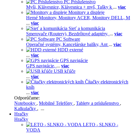
PC Príslušenstvo
Myši,
Klávesnice,
Klávesnica + myš,
Tašky k
...
viac
Monitory a displeje
Herné Monitory,
Monitory ACER,
Monitory DELL,
M
...
viac
Sieť a komunikácia
Smerovače (Routery),
Bezdrôtové adaptéry,
...
viac
PC Software
Operačné systémy,
Kancelárske balíky,
Ant
...
viac
HDD externé
...
viac
GPS navigácie
GPS navigácie,
...
viac
USB kľúče
...
viac
Čítačky elektronických
kníh
...
viac
Odporúčame:
Notebooky
,
Mobilné Telefóny
,
Tablety a príslušenstvo
,
Kalkulačky
, ...
Hračky
Hračky
LETO - SLNKO -
VODA