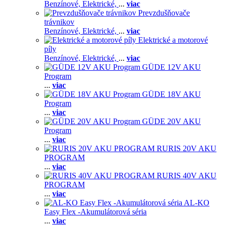
Benzínové,
Elektrické,
...
viac
Prevzdušňovače
trávnikov
Benzínové,
Elektrické,
...
viac
Elektrické a motorové
píly
Benzínové,
Elektrické,
...
viac
GÜDE 12V AKU
Program
...
viac
GÜDE 18V AKU
Program
...
viac
GÜDE 20V AKU
Program
...
viac
RURIS 20V AKU
PROGRAM
...
viac
RURIS 40V AKU
PROGRAM
...
viac
AL-KO
Easy Flex -Akumulátorová séria
...
viac