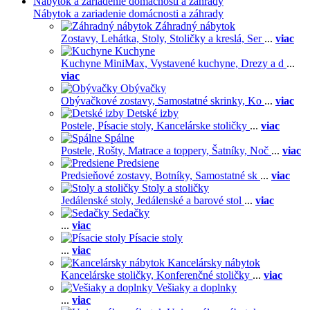
Nábytok a zariadenie domácnosti a záhrady
Nábytok a zariadenie domácnosti a záhrady
Záhradný nábytok
Zostavy,
Lehátka,
Stoly,
Stoličky a kreslá,
Ser
...
viac
Kuchyne
Kuchyne MiniMax,
Vystavené kuchyne,
Drezy a d
...
viac
Obývačky
Obývačkové zostavy,
Samostatné skrinky,
Ko
...
viac
Detské izby
Postele,
Písacie stoly,
Kancelárske stoličky
...
viac
Spálne
Postele,
Rošty,
Matrace a toppery,
Šatníky,
Noč
...
viac
Predsiene
Predsieňové zostavy,
Botníky,
Samostatné sk
...
viac
Stoly a stoličky
Jedálenské stoly,
Jedálenské a barové stol
...
viac
Sedačky
...
viac
Písacie stoly
...
viac
Kancelársky nábytok
Kancelárske stoličky,
Konferenčné stoličky
...
viac
Vešiaky a doplnky
...
viac