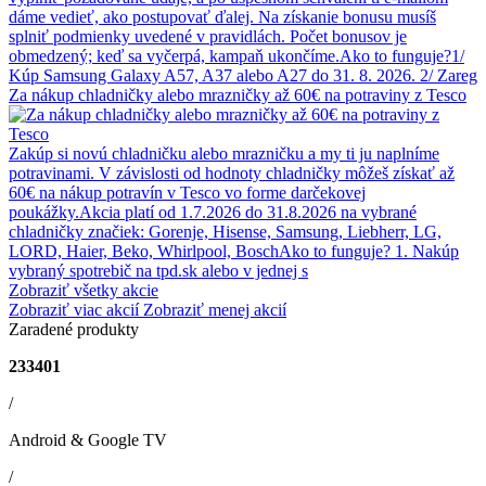
dáme vedieť, ako postupovať ďalej. Na získanie bonusu musíš
splniť podmienky uvedené v pravidlách. Počet bonusov je
obmedzený; keď sa vyčerpá, kampaň ukončíme.Ako to funguje?1/
Kúp Samsung Galaxy A57, A37 alebo A27 do 31. 8. 2026. 2/ Zareg
Za nákup chladničky alebo mrazničky až 60€ na potraviny z Tesco
Zakúp si novú chladničku alebo mrazničku a my ti ju naplníme
potravinami. V závislosti od hodnoty chladničky môžeš získať až
60€ na nákup potravín v Tesco vo forme darčekovej
poukážky.Akcia platí od 1.7.2026 do 31.8.2026 na vybrané
chladničky značiek: Gorenje, Hisense, Samsung, Liebherr, LG,
LORD, Haier, Beko, Whirlpool, BoschAko to funguje? 1. Nakúp
vybraný spotrebič na tpd.sk alebo v jednej s
Zobraziť všetky akcie
Zobraziť viac akcií
Zobraziť menej akcií
Zaradené produkty
233401
/
Android & Google TV
/