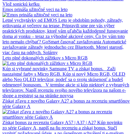
Vlož sonickú kefku
Emos prináša užitočné veci na leto
Letné vychytávky od EMOS Leto je obdobím pohody, záhrady,
grilovania aj večerov na terase. Pripravili sme pre vás výber
praktických produktov, ktoré vám uľahčia každodenné fungovanie
doma aj vonku – teraz za výhodné akciové ceny. Čo by vám toto
leto nemalo chýbať? GoSmart časovač zavlažovania Automatické
zavlažovanie záhrady jednoducho cez Bluetooth. Menej starostí,
viac času na oddych. Solárny
Leto plné dokonalých zážitkov s Micro RGB
Kúp si vybrané novinky Samsung TV a získaj bonus. Zaži
naozajstné farby s Micro RGB. Kúp si nový Micro RGB, OLED
alebo Neo QLED televízor, podeľ sa o svoju skúsenosť a budeš
odmenený bonusom. V termíne akcie si kúp niektorý z vybraných
televízorov. Napíš recenziu svojho nového televízora na našom e-
shope a registruj sa na stránke novysa
Získaj zľavu z nového Galaxy A27 a bonus za recenziu smartfónov
série Galaxy A
Získaj bonus za recenziu Galaxy A57 | A37 | A27 Kúp novinku
zo série Galaxy A, napíš na ňu recenziu a získaj bonus. Stačí
vyplniť požadované údaje, a po úspešnom schválení ti e‑mailom