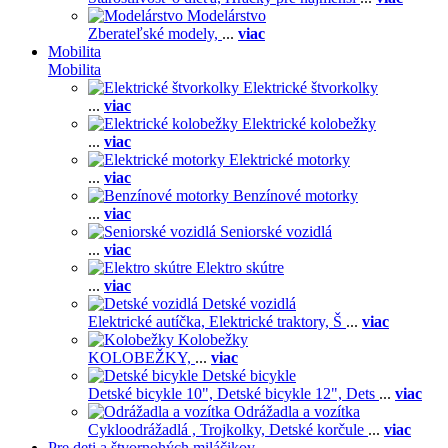
Modelárstvo
Zberateľské modely,
...
viac
Mobilita
Mobilita
Elektrické štvorkolky
...
viac
Elektrické kolobežky
...
viac
Elektrické motorky
...
viac
Benzínové motorky
...
viac
Seniorské vozidlá
...
viac
Elektro skútre
...
viac
Detské vozidlá
Elektrické autíčka,
Elektrické traktory,
Š
...
viac
Kolobežky
KOLOBEŽKY,
...
viac
Detské bicykle
Detské bicykle 10",
Detské bicykle 12",
Dets
...
viac
Odrážadla a vozítka
Cykloodrážadlá ,
Trojkolky,
Detské korčule
...
viac
Pre deti a štvornohých miláčikov