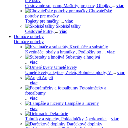
pre psov
Cestovanie so psom,
Maškrty pre psov,
Obojky
...
viac
Chovateľské
potreby pre mačky
Toalety pre mačky,
...
viac
Školské tašky
Cestovné kufre,
...
viac
Domáce potreby
Domáce potreby
Kvetináče a substráty
Kvetináče, obaly a hrantíky ,
Podložky po
...
viac
Substráty a hnojivá
...
viac
Umelé kvety
Umelé kvety a kytice,
Zeleň,
Bobule a plody,
V
...
viac
Anjeli
...
viac
Fotorámčeky a
fotoalbumy
...
viac
Lampáše a lucerny
...
viac
Dekorácie
Tabuľky a zápichy,
Pokladničky, šperkovnic
...
viac
Darčekové doplnky