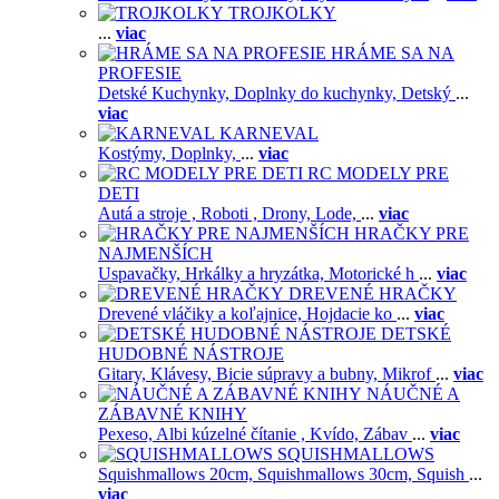
TROJKOLKY
...
viac
HRÁME SA NA
PROFESIE
Detské Kuchynky,
Doplnky do kuchynky,
Detský
...
viac
KARNEVAL
Kostýmy,
Doplnky,
...
viac
RC MODELY PRE
DETI
Autá a stroje ,
Roboti ,
Drony,
Lode,
...
viac
HRAČKY PRE
NAJMENŠÍCH
Uspavačky,
Hrkálky a hryzátka,
Motorické h
...
viac
DREVENÉ HRAČKY
Drevené vláčiky a koľajnice,
Hojdacie ko
...
viac
DETSKÉ
HUDOBNÉ NÁSTROJE
Gitary,
Klávesy,
Bicie súpravy a bubny,
Mikrof
...
viac
NÁUČNÉ A
ZÁBAVNÉ KNIHY
Pexeso,
Albi kúzelné čítanie ,
Kvído,
Zábav
...
viac
SQUISHMALLOWS
Squishmallows 20cm,
Squishmallows 30cm,
Squish
...
viac