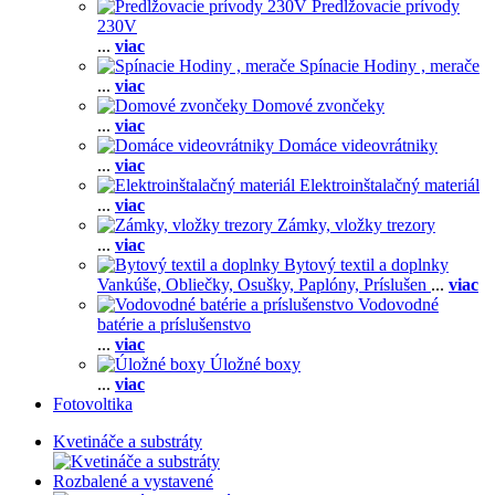
Predlžovacie prívody
230V
...
viac
Spínacie Hodiny , merače
...
viac
Domové zvončeky
...
viac
Domáce videovrátniky
...
viac
Elektroinštalačný materiál
...
viac
Zámky, vložky trezory
...
viac
Bytový textil a doplnky
Vankúše,
Obliečky,
Osušky,
Paplóny,
Príslušen
...
viac
Vodovodné
batérie a príslušenstvo
...
viac
Úložné boxy
...
viac
Fotovoltika
Kvetináče a substráty
Rozbalené a vystavené