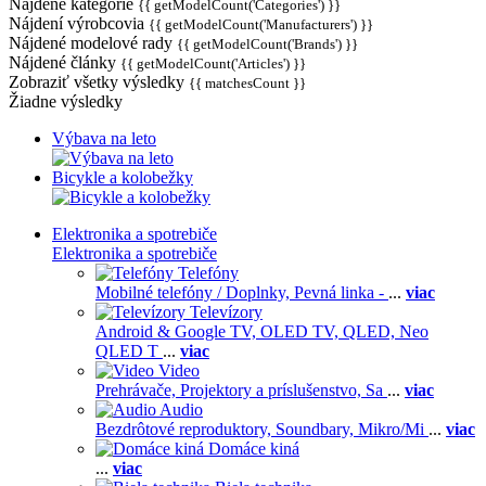
Nájdené kategórie
{{ getModelCount('Categories') }}
Nájdení výrobcovia
{{ getModelCount('Manufacturers') }}
Nájdené modelové rady
{{ getModelCount('Brands') }}
Nájdené články
{{ getModelCount('Articles') }}
Zobraziť všetky výsledky
{{ matchesCount }}
Žiadne výsledky
Výbava na leto
Bicykle a kolobežky
Elektronika a spotrebiče
Elektronika a spotrebiče
Telefóny
Mobilné telefóny / Doplnky,
Pevná linka -
...
viac
Televízory
Android & Google TV,
OLED TV,
QLED, Neo
QLED T
...
viac
Video
Prehrávače,
Projektory a príslušenstvo,
Sa
...
viac
Audio
Bezdrôtové reproduktory,
Soundbary,
Mikro/Mi
...
viac
Domáce kiná
...
viac