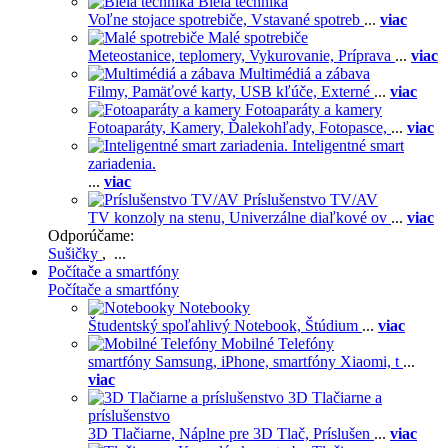
Biela technika
Voľne stojace spotrebiče,
Vstavané spotreb
...
viac
Malé spotrebiče
Meteostanice, teplomery,
Vykurovanie,
Príprava
...
viac
Multimédiá a zábava
Filmy,
Pamäťové karty,
USB kľúče,
Externé
...
viac
Fotoaparáty a kamery
Fotoaparáty,
Kamery,
Ďalekohľady,
Fotopasce,
...
viac
Inteligentné smart
zariadenia.
...
viac
Príslušenstvo TV/AV
TV konzoly na stenu,
Univerzálne diaľkové ov
...
viac
Odporúčame:
Sušičky
, ...
Počítače a smartfóny
Počítače a smartfóny
Notebooky
Študentský spoľahlivý Notebook,
Štúdium
...
viac
Mobilné Telefóny
smartfóny Samsung,
iPhone,
smartfóny Xiaomi,
t
...
viac
3D Tlačiarne a
príslušenstvo
3D Tlačiarne,
Náplne pre 3D Tlač,
Príslušen
...
viac