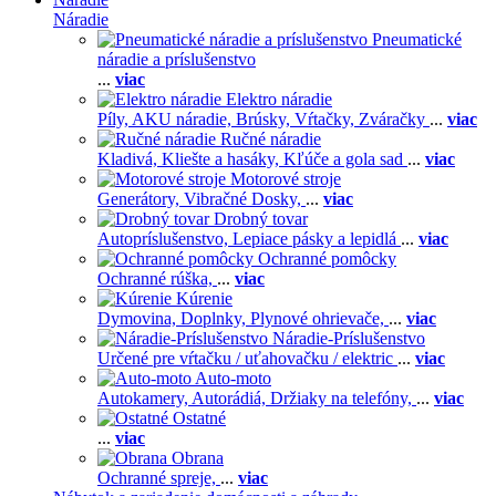
Náradie
Pneumatické
náradie a príslušenstvo
...
viac
Elektro náradie
Píly,
AKU náradie,
Brúsky,
Vŕtačky,
Zváračky
...
viac
Ručné náradie
Kladivá,
Kliešte a hasáky,
Kľúče a gola sad
...
viac
Motorové stroje
Generátory,
Vibračné Dosky,
...
viac
Drobný tovar
Autopríslušenstvo,
Lepiace pásky a lepidlá
...
viac
Ochranné pomôcky
Ochranné rúška,
...
viac
Kúrenie
Dymovina,
Doplnky,
Plynové ohrievače,
...
viac
Náradie-Príslušenstvo
Určené pre vŕtačku / uťahovačku / elektric
...
viac
Auto-moto
Autokamery,
Autorádiá,
Držiaky na telefóny,
...
viac
Ostatné
...
viac
Obrana
Ochranné spreje,
...
viac