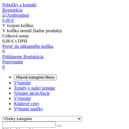
Pobočky a kontakt
Registrácia
0,00 €
V tvojom košíku:
V košíku nemáš žiadne produkty
Celková suma:
0,00 €
s DPH
Prejsť do nákupného košíka
0
Prihlásenie
Registrácia
Porovnanie
0
Hlavné kategórie
Menu
Výpredaj
Trendy v našej ponuke
%
Super akcie
Akcie
Výpredaj
Klubové ceny
Vybrané značky