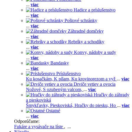
...
viac
Hadice a príslušenstvo
...
viac
Poštové schránky
...
viac
Záhradné domčeky
...
viac
Rebríky a schodíky
...
viac
Konvy, nádoby a sudy
...
viac
Bandasky
...
viac
Príslušenstvo
Ku kosačkám,
K pílam,
Ku krovinorezom a vyž
...
viac
Drviče vetiev a ovocia
Nožové,
S ozubeným valcom,
...
viac
Hračky do záhrady
a pieskoviská
Šmykľavky,
Pieskoviská,
Hračky do piesku,
Ho
...
viac
Ostatné
...
viac
Odporúčame:
Fukáre a vysávače na líste
, ...
Náradie