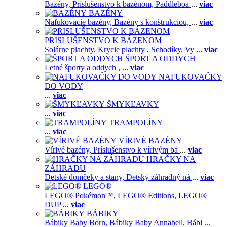
Bazény,
Príslušenstvo k bazénom,
Paddleboa
...
viac
BAZÉNY
Nafukovacie bazény,
Bazény s konštrukciou,
...
viac
PRISLUŠENSTVO K BÁZENOM
Solárne plachty,
Krycie plachty ,
Schodíky,
Vy
...
viac
ŠPORT A ODDYCH
Letné športy a oddych ,
...
viac
NAFUKOVAČKY
DO VODY
...
viac
ŠMYKĽAVKY
...
viac
TRAMPOLÍNY
...
viac
VÍRIVÉ BAZÉNY
Vírivé bazény,
Príslušenstvo k vírivým ba
...
viac
HRAČKY NA
ZÁHRADU
Detské domčeky a stany,
Detský záhradný ná
...
viac
LEGO®
LEGO® Pokémon™,
LEGO® Editions,
LEGO®
DUP
...
viac
BÁBIKY
Bábiky Baby Born,
Bábiky Baby Annabell,
Bábi
...