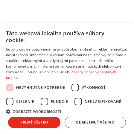
Táto webová lokalita používa súbory
cookie.
Súbory cookie používame na prispôsobenie obsahu, reklám a analýzu
návštevnosti. Informácie o vašom používaní našej stránky zdieľame aj
s našimi reklamnými a analytickými partnermi, ktorí ich môžu
kombinovať s inými informáciami, ktoré ste im poskytli alebo ktoré
Informačný list výrobku
zhromaždili pri používaní ich služieb.
Zásady ochrany osobných
Pridať do košíka
údajov
Porovnať
NEVYHNUTNE POTREBNÉ
VÝKONNOSŤ
233406
/
CIELENIE
FUNKCIE
NEKLASIFIKOVANÉ
Android & Google TV
ZOBRAZIŤ PODROBNOSTI
/
PRIJAŤ VŠETKO
ODMIETNUŤ VŠETKO
Televízory