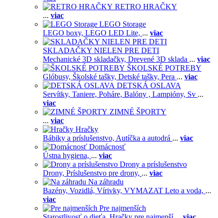
RETRO HRAČKY
...
viac
LEGO Storage
LEGO boxy,
LEGO LED Lite,
...
viac
SKLADAČKY NIELEN PRE DETI
Mechanické 3D skladačky,
Drevené 3D sklada
...
viac
ŠKOLSKÉ POTREBY
Glóbusy,
Školské tašky,
Detské tašky,
Pera
...
viac
DETSKÁ OSLAVA
Servítky,
Taniere,
Poháre,
Balóny ,
Lampióny,
Sv
...
viac
ZIMNÉ ŠPORTY
...
viac
Hračky
Bábiky a príslušenstvo,
Autíčka a autodrá
...
viac
Domácnosť
Ústna hygiena,
...
viac
Drony a príslušenstvo
Drony,
Príslušenstvo pre drony,
...
viac
Na záhradu
Bazény,
Vozidlá,
Vírivky,
VYMAZAT Leto a voda,
...
viac
Pre najmenších
Starostlivosť o dieťa,
Hračky pre najmenší
...
viac