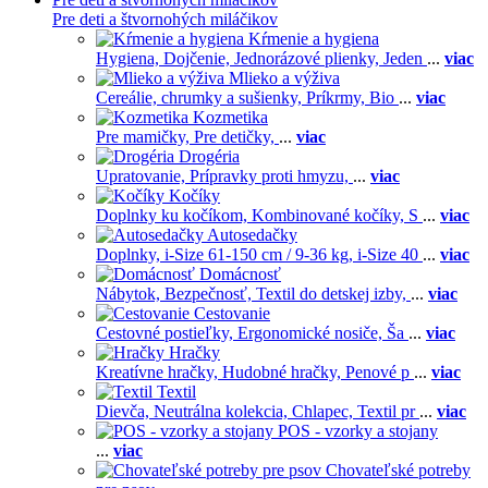
Pre deti a štvornohých miláčikov
Kŕmenie a hygiena
Hygiena,
Dojčenie,
Jednorázové plienky,
Jeden
...
viac
Mlieko a výživa
Cereálie, chrumky a sušienky,
Príkrmy,
Bio
...
viac
Kozmetika
Pre mamičky,
Pre detičky,
...
viac
Drogéria
Upratovanie,
Prípravky proti hmyzu,
...
viac
Kočíky
Doplnky ku kočíkom,
Kombinované kočíky,
S
...
viac
Autosedačky
Doplnky,
i-Size 61-150 cm / 9-36 kg,
i-Size 40
...
viac
Domácnosť
Nábytok,
Bezpečnosť,
Textil do detskej izby,
...
viac
Cestovanie
Cestovné postieľky,
Ergonomické nosiče,
Ša
...
viac
Hračky
Kreatívne hračky,
Hudobné hračky,
Penové p
...
viac
Textil
Dievča,
Neutrálna kolekcia,
Chlapec,
Textil pr
...
viac
POS - vzorky a stojany
...
viac
Chovateľské potreby