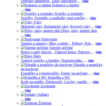
Obrúsky papierové,
Tašky darčekové,
...
viac
Kahance a náplne
...
viac
Sviečky a svietniky
Sviečky,
Svietníky a podložky pod sviečky
...
viac
Vázy
Sklenené vázy,
Keramické vázy,
Kovové vázy
...
viac
Dózy, misy, taniere sklo
...
viac
Stolovanie
Taniere a súpravy,
Misy a misky ,
Príbory,
Poh
...
viac
Varenie,pečenie
Hrnce a sady hrncov ,
Tlakové hrnce,
Panvice,
...
viac
Párty
Tortové sviečky a fontány,
Napichovátka,
...
viac
Náradie a pomôcky
do kuchyne
Formičky a vykrajovačky,
Formy na pečenie,
...
viac
Kúpelňa a WC
Koše na prádlo,
Dávkovače,
Lavóry, vandle,
...
viac
Zaváranie
...
viac
Sušiaky
...
viac
Žehlenie