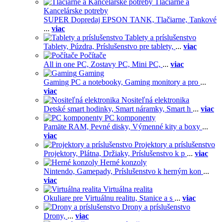
Tlačiarne a
Kancelárske potreby
SUPER Dopredaj EPSON TANK,
Tlačiarne,
Tankové
...
viac
Tablety a príslušenstvo
Tablety,
Púzdra,
Príslušenstvo pre tablety,
...
viac
Počítače
All in one PC,
Zostavy PC,
Mini PC,
...
viac
Gaming
Gaming PC a notebooky,
Gaming monitory a pro
...
viac
Nositeľná elektronika
Detské smart hodinky,
Smart náramky,
Smart h
...
viac
PC komponenty
Pamäte RAM,
Pevné disky,
Výmenné kity a boxy
...
viac
Projektory a príslušenstvo
Projektory,
Plátna,
Držiaky,
Príslušenstvo k p
...
viac
Herné konzoly
Nintendo,
Gamepady,
Príslušenstvo k herným kon
...
viac
Virtuálna realita
Okuliare pre Virtuálnu realitu,
Stanice a s
...
viac
Drony a príslušenstvo
Drony,
...
viac