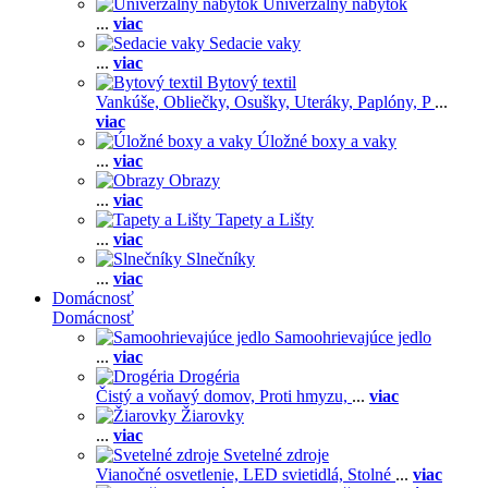
Univerzálny nábytok
...
viac
Sedacie vaky
...
viac
Bytový textil
Vankúše,
Obliečky,
Osušky,
Uteráky,
Paplóny,
P
...
viac
Úložné boxy a vaky
...
viac
Obrazy
...
viac
Tapety a Lišty
...
viac
Slnečníky
...
viac
Domácnosť
Domácnosť
Samoohrievajúce jedlo
...
viac
Drogéria
Čistý a voňavý domov,
Proti hmyzu,
...
viac
Žiarovky
...
viac
Svetelné zdroje
Vianočné osvetlenie,
LED svietidlá,
Stolné
...
viac