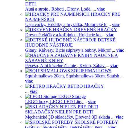
DETI
Autá a stroje ,
Roboti ,
Drony,
Lode,
...
viac
HRAČKY PRE
NAJMENŠÍCH
Uspavačky,
Hrkálky a hryzátka,
Motorické h
...
viac
DREVENÉ HRAČKY
Drevené vláčiky a koľajnice,
Hojdacie ko
...
viac
DETSKÉ
HUDOBNÉ NÁSTROJE
Gitary,
Klávesy,
Bicie súpravy a bubny,
Mikrof
...
viac
NÁUČNÉ A
ZÁBAVNÉ KNIHY
Pexeso,
Albi kúzelné čítanie ,
Kvído,
Zábav
...
viac
SQUISHMALLOWS
Squishmallows 20cm,
Squishmallows 30cm,
Squish
...
viac
RETRO HRAČKY
...
viac
LEGO Storage
LEGO boxy,
LEGO LED Lite,
...
viac
SKLADAČKY NIELEN PRE DETI
Mechanické 3D skladačky,
Drevené 3D sklada
...
viac
ŠKOLSKÉ POTREBY
Glóbusy,
Školské tašky,
Detské tašky,
Pera
...
viac