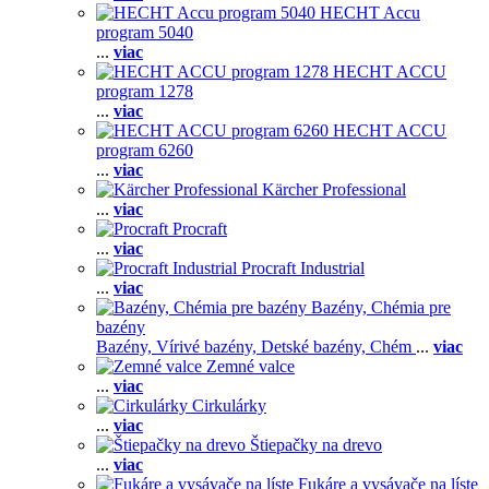
HECHT Accu
program 5040
...
viac
HECHT ACCU
program 1278
...
viac
HECHT ACCU
program 6260
...
viac
Kärcher Professional
...
viac
Procraft
...
viac
Procraft Industrial
...
viac
Bazény, Chémia pre
bazény
Bazény,
Vírivé bazény,
Detské bazény,
Chém
...
viac
Zemné valce
...
viac
Cirkulárky
...
viac
Štiepačky na drevo
...
viac
Fukáre a vysávače na líste