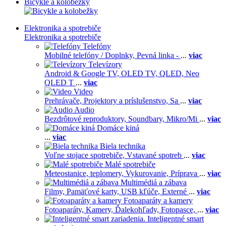
Bicykle a kolobežky
Elektronika a spotrebiče
Elektronika a spotrebiče
Telefóny
Mobilné telefóny / Doplnky,
Pevná linka -
...
viac
Televízory
Android & Google TV,
OLED TV,
QLED, Neo
QLED T
...
viac
Video
Prehrávače,
Projektory a príslušenstvo,
Sa
...
viac
Audio
Bezdrôtové reproduktory,
Soundbary,
Mikro/Mi
...
viac
Domáce kiná
...
viac
Biela technika
Voľne stojace spotrebiče,
Vstavané spotreb
...
viac
Malé spotrebiče
Meteostanice, teplomery,
Vykurovanie,
Príprava
...
viac
Multimédiá a zábava
Filmy,
Pamäťové karty,
USB kľúče,
Externé
...
viac
Fotoaparáty a kamery
Fotoaparáty,
Kamery,
Ďalekohľady,
Fotopasce,
...
viac
Inteligentné smart