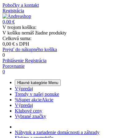
Pobočky a kontakt
Registrácia
0,00 €
V tvojom košíku:
V košíku nemáš žiadne produkty
Celková suma:
0,00 €
s DPH
Prejsť do nákupného košíka
0
Prihlásenie
Registrácia
Porovnanie
0
Hlavné kategórie
Menu
Výpredaj
Trendy v našej ponuke
%
Super akcie
Akcie
Výpredaj
Klubové ceny
Vybrané značky
Nábytok a zariadenie domácnosti a záhrady
Elektro a spotrebiče