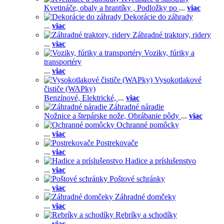
Kvetináče, obaly a hrantíky ,
Podložky po
...
viac
Dekorácie do záhrady
...
viac
Záhradné traktory, ridery
...
viac
Voziky, fúriky a
transportéry
...
viac
Vysokotlakové
čističe (WAPky)
Benzínové,
Elektrické,
...
viac
Záhradné náradie
Nožnice a štepárske nože,
Obrábanie pôdy
...
viac
Ochranné pomôcky
...
viac
Postrekovače
...
viac
Hadice a príslušenstvo
...
viac
Poštové schránky
...
viac
Záhradné domčeky
...
viac
Rebríky a schodíky
...
viac