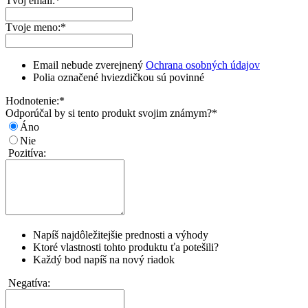
Tvoj email:
*
Tvoje meno:
*
Email nebude zverejnený
Ochrana osobných údajov
Polia označené hviezdičkou sú povinné
Hodnotenie:
*
Odporúčal by si tento produkt svojim známym?
*
Áno
Nie
Pozitíva:
Napíš najdôležitejšie prednosti a výhody
Ktoré vlastnosti tohto produktu ťa potešili?
Každý bod napíš na nový riadok
Negatíva: