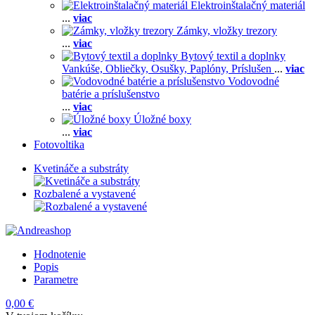
Elektroinštalačný materiál
...
viac
Zámky, vložky trezory
...
viac
Bytový textil a doplnky
Vankúše,
Obliečky,
Osušky,
Paplóny,
Príslušen
...
viac
Vodovodné
batérie a príslušenstvo
...
viac
Úložné boxy
...
viac
Fotovoltika
Kvetináče a substráty
Rozbalené a vystavené
Hodnotenie
Popis
Parametre
0,00 €