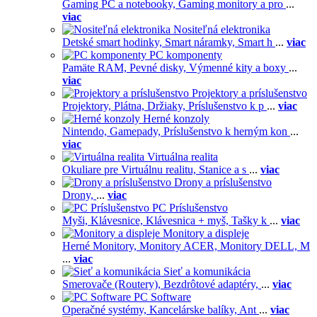
Gaming PC a notebooky,
Gaming monitory a pro
...
viac
Nositeľná elektronika
Detské smart hodinky,
Smart náramky,
Smart h
...
viac
PC komponenty
Pamäte RAM,
Pevné disky,
Výmenné kity a boxy
...
viac
Projektory a príslušenstvo
Projektory,
Plátna,
Držiaky,
Príslušenstvo k p
...
viac
Herné konzoly
Nintendo,
Gamepady,
Príslušenstvo k herným kon
...
viac
Virtuálna realita
Okuliare pre Virtuálnu realitu,
Stanice a s
...
viac
Drony a príslušenstvo
Drony,
...
viac
PC Príslušenstvo
Myši,
Klávesnice,
Klávesnica + myš,
Tašky k
...
viac
Monitory a displeje
Herné Monitory,
Monitory ACER,
Monitory DELL,
M
...
viac
Sieť a komunikácia
Smerovače (Routery),
Bezdrôtové adaptéry,
...
viac
PC Software
Operačné systémy,
Kancelárske balíky,
Ant
...
viac