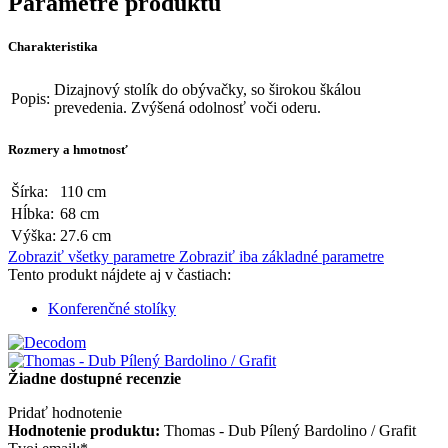
Parametre produktu
Charakteristika
Dizajnový stolík do obývačky, so širokou škálou
Popis:
prevedenia. Zvýšená odolnosť voči oderu.
Rozmery a hmotnosť
Šírka:
110 cm
Hĺbka:
68 cm
Výška:
27.6 cm
Zobraziť všetky parametre
Zobraziť iba základné parametre
Tento produkt nájdete aj v častiach:
Konferenčné stolíky
Žiadne dostupné recenzie
Pridať hodnotenie
Hodnotenie produktu:
Thomas - Dub Pílený Bardolino / Grafit