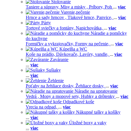
Stolovanie
Taniere a súpravy,
Misy a misky ,
Príbory,
Poh
...
viac
Varenie,pečenie
Hrnce a sady hrncov ,
Tlakové hrnce,
Panvice,
...
viac
Párty
Tortové sviečky a fontány,
Napichovátka,
...
viac
Náradie a pomôcky
do kuchyne
Formičky a vykrajovačky,
Formy na pečenie,
...
viac
Kúpelňa a WC
Koše na prádlo,
Dávkovače,
Lavóry, vandle,
...
viac
Zaváranie
...
viac
Sušiaky
...
viac
Žehlenie
Poťahy na žehliace dosky,
Žehliace dosky,
...
viac
Náradie na upratovanie
Vedrá ,
Mopy a mopové sety,
Hubky a drôtenky
...
viac
Odpadkové koše
Vrecia na odpad,
...
viac
Nákupné tašky a košíky
...
viac
Úložné boxy a vaky
...
viac