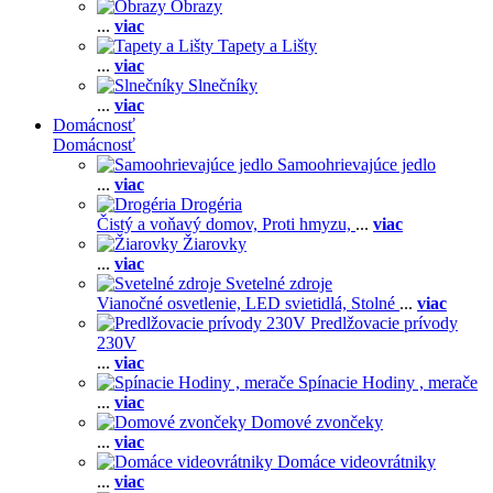
Obrazy
...
viac
Tapety a Lišty
...
viac
Slnečníky
...
viac
Domácnosť
Domácnosť
Samoohrievajúce jedlo
...
viac
Drogéria
Čistý a voňavý domov,
Proti hmyzu,
...
viac
Žiarovky
...
viac
Svetelné zdroje
Vianočné osvetlenie,
LED svietidlá,
Stolné
...
viac
Predlžovacie prívody
230V
...
viac
Spínacie Hodiny , merače
...
viac
Domové zvončeky
...
viac
Domáce videovrátniky
...
viac