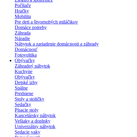
Počítače
Hračky
Mobilita
Pre deti a štvornohých miláčikov
Domáce potreby
Záhrada
Náradie
Nábytok a zariadenie domácnosti a záhrady
Domácnosť
Fotovoltika
Obývačky
Záhradný nábytok
Kuchyne
Obývačky
Detské izby
Spálne
Predsiene
Stoly a stoličky
Sedačky
Písacie stoly
Kancelársky nábytok
Vešiaky a doplnky
Univerzálny nábytok
Sedacie vaky