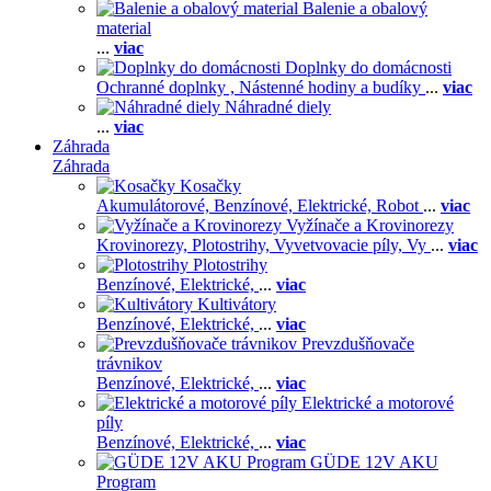
Balenie a obalový
material
...
viac
Doplnky do domácnosti
Ochranné doplnky ,
Nástenné hodiny a budíky
...
viac
Náhradné diely
...
viac
Záhrada
Záhrada
Kosačky
Akumulátorové,
Benzínové,
Elektrické,
Robot
...
viac
Vyžínače a Krovinorezy
Krovinorezy,
Plotostrihy,
Vyvetvovacie píly,
Vy
...
viac
Plotostrihy
Benzínové,
Elektrické,
...
viac
Kultivátory
Benzínové,
Elektrické,
...
viac
Prevzdušňovače
trávnikov
Benzínové,
Elektrické,
...
viac
Elektrické a motorové
píly
Benzínové,
Elektrické,
...
viac
GÜDE 12V AKU
Program