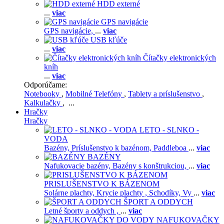
HDD externé
...
viac
GPS navigácie
GPS navigácie,
...
viac
USB kľúče
...
viac
Čítačky elektronických
kníh
...
viac
Odporúčame:
Notebooky
,
Mobilné Telefóny
,
Tablety a príslušenstvo
,
Kalkulačky
, ...
Hračky
Hračky
LETO - SLNKO -
VODA
Bazény,
Príslušenstvo k bazénom,
Paddleboa
...
viac
BAZÉNY
Nafukovacie bazény,
Bazény s konštrukciou,
...
viac
PRISLUŠENSTVO K BÁZENOM
Solárne plachty,
Krycie plachty ,
Schodíky,
Vy
...
viac
ŠPORT A ODDYCH
Letné športy a oddych ,
...
viac
NAFUKOVAČKY