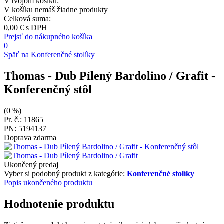
V tvojom košíku:
V košíku nemáš žiadne produkty
Celková suma:
0,00 €
s DPH
Prejsť do nákupného košíka
0
Späť na Konferenčné stolíky
Thomas - Dub Pílený Bardolino / Grafit
-
Konferenčný stôl
(0 %)
Pr. č.: 11865
PN: 5194137
Doprava zdarma
Ukončený predaj
Vyber si podobný produkt z kategórie:
Konferenčné stolíky
Popis ukončeného produktu
Hodnotenie produktu