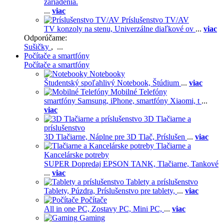
zariadenia.
...
viac
Príslušenstvo TV/AV
TV konzoly na stenu,
Univerzálne diaľkové ov
...
viac
Odporúčame:
Sušičky
, ...
Počítače a smartfóny
Počítače a smartfóny
Notebooky
Študentský spoľahlivý Notebook,
Štúdium
...
viac
Mobilné Telefóny
smartfóny Samsung,
iPhone,
smartfóny Xiaomi,
t
...
viac
3D Tlačiarne a
príslušenstvo
3D Tlačiarne,
Náplne pre 3D Tlač,
Príslušen
...
viac
Tlačiarne a
Kancelárske potreby
SUPER Dopredaj EPSON TANK,
Tlačiarne,
Tankové
...
viac
Tablety a príslušenstvo
Tablety,
Púzdra,
Príslušenstvo pre tablety,
...
viac
Počítače
All in one PC,
Zostavy PC,
Mini PC,
...
viac
Gaming