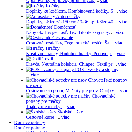
Upratovanie,
Prípravky proti hmyzu,
...
viac
Kočíky
Doplnky ku kočíkom,
Kombinované kočíky,
S
...
viac
Autosedačky
Doplnky,
i-Size 61-150 cm / 9-36 kg,
i-Size 40
...
viac
Domácnosť
Nábytok,
Bezpečnosť,
Textil do detskej izby,
...
viac
Cestovanie
Cestovné postieľky,
Ergonomické nosiče,
Ša
...
viac
Hračky
Kreatívne hračky,
Hudobné hračky,
Penové p
...
viac
Textil
Dievča,
Neutrálna kolekcia,
Chlapec,
Textil pr
...
viac
POS - vzorky a stojany
...
viac
Chovateľské potreby
pre psov
Cestovanie so psom,
Maškrty pre psov,
Obojky
...
viac
Chovateľské
potreby pre mačky
Toalety pre mačky,
...
viac
Školské tašky
Cestovné kufre,
...
viac
Domáce potreby
Domáce potreby