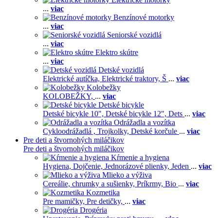
...
viac
Benzínové motorky
...
viac
Seniorské vozidlá
...
viac
Elektro skútre
...
viac
Detské vozidlá
Elektrické autíčka,
Elektrické traktory,
Š
...
viac
Kolobežky
KOLOBEŽKY,
...
viac
Detské bicykle
Detské bicykle 10",
Detské bicykle 12",
Dets
...
viac
Odrážadla a vozítka
Cykloodrážadlá ,
Trojkolky,
Detské korčule
...
viac
Pre deti a štvornohých miláčikov
Pre deti a štvornohých miláčikov
Kŕmenie a hygiena
Hygiena,
Dojčenie,
Jednorázové plienky,
Jeden
...
viac
Mlieko a výživa
Cereálie, chrumky a sušienky,
Príkrmy,
Bio
...
viac
Kozmetika
Pre mamičky,
Pre detičky,
...
viac
Drogéria