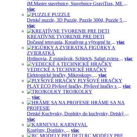
iM.Master stavebnice,
Stavebnice GraviTrax,
ME
...
viac
PUZZLE
Detské puzzle,
3D Puzzle,
Puzzle 300d,
Puzzle 5
...
viac
KREATÍVNE TVORENIE PRE DETI
Dočasné tetovania,
Kreatívne a výtvarné hr
...
viac
FIGÚRKY A
ZVIERATKÁ
Hrdinovia,
Z rozprávok,
Schleich,
Safari zviera
...
viac
VEDECKÉ A TECHNICKÉ HRAČKY
Elektronické hračky,
Mikroskopy,
...
viac
PLYŠOVÉ HRAČKY
PLAY ECO Plyšové hračky,
Plyšové hračky s
...
viac
TROJKOLKY
...
viac
HRÁME SA NA
PROFESIE
Detské Kuchynky,
Doplnky do kuchynky,
Detský
...
viac
KARNEVAL
Kostýmy,
Doplnky,
...
viac
RC MODELY PRE