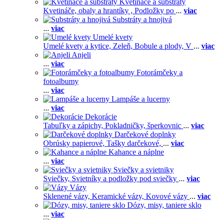
Kvetináče a substráty
Kvetináče, obaly a hrantíky ,
Podložky po
...
viac
Substráty a hnojivá
...
viac
Umelé kvety
Umelé kvety a kytice,
Zeleň,
Bobule a plody,
V
...
viac
Anjeli
...
viac
Fotorámčeky a
fotoalbumy
...
viac
Lampáše a lucerny
...
viac
Dekorácie
Tabuľky a zápichy,
Pokladničky, šperkovnic
...
viac
Darčekové doplnky
Obrúsky papierové,
Tašky darčekové,
...
viac
Kahance a náplne
...
viac
Sviečky a svietniky
Sviečky,
Svietníky a podložky pod sviečky
...
viac
Vázy
Sklenené vázy,
Keramické vázy,
Kovové vázy
...
viac
Dózy, misy, taniere sklo
...
viac