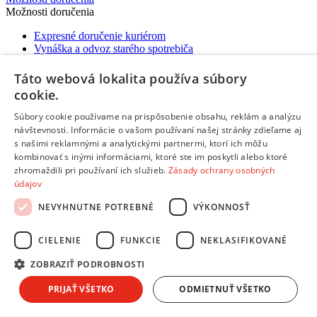
Možnosti doručenia
Expresné doručenie kuriérom
Vynáška a odvoz starého spotrebiča
Packeta - výdajné miesta a Z-BOXy
Doručenie do Česka
Táto webová lokalita používa súbory
cookie.
Súbory cookie používame na prispôsobenie obsahu, reklám a analýzu
návštevnosti. Informácie o vašom používaní našej stránky zdieľame aj
s našimi reklamnými a analytickými partnermi, ktorí ich môžu
Copyright © 2026 AndreaShop.sk.
Tvorba webu od
kombinovať s inými informáciami, ktoré ste im poskytli alebo ktoré
RIESENIA.com
zhromaždili pri používaní ich služieb.
Zásady ochrany osobných
Táto stránka je chránená pomocou reCAPTCHA a uplatňujú sa
údajov
Pravidlá ochrany osobných údajov
spoločnosti Google a ich
Zmluvné podmienky
.
NEVYHNUTNE POTREBNÉ
VÝKONNOSŤ
Hups! Niečo sa pokazilo. Obnov stránku a skús to znova, prosím.
CIELENIE
FUNKCIE
NEKLASIFIKOVANÉ
Obnoviť stránku
ZOBRAZIŤ PODROBNOSTI
Vyber si splátky podľa seba
PRIJAŤ VŠETKO
ODMIETNUŤ VŠETKO
Ako funguje nákup na splátky pri dodaní kuriérom