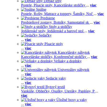
Detské izby
Postele,
Písacie stoly,
Kancelárske stoličky
...
viac
Spálne
Postele,
Rošty,
Matrace a toppery,
Šatníky,
Noč
...
viac
Predsiene
Predsieňové zostavy,
Botníky,
Samostatné sk
...
viac
Stoly a stoličky
Jedálenské stoly,
Jedálenské a barové stol
...
viac
Sedačky
...
viac
Písacie stoly
...
viac
Kancelársky nábytok
Kancelárske stoličky,
Konferenčné stoličky
...
viac
Vešiaky a doplnky
...
viac
Univerzálny nábytok
...
viac
Sedacie vaky
...
viac
Bytový textil
Vankúše,
Obliečky,
Osušky,
Uteráky,
Paplóny,
P
...
viac
Úložné boxy a vaky
...
viac