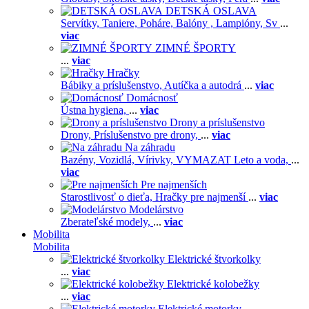
DETSKÁ OSLAVA
Servítky,
Taniere,
Poháre,
Balóny ,
Lampióny,
Sv
...
viac
ZIMNÉ ŠPORTY
...
viac
Hračky
Bábiky a príslušenstvo,
Autíčka a autodrá
...
viac
Domácnosť
Ústna hygiena,
...
viac
Drony a príslušenstvo
Drony,
Príslušenstvo pre drony,
...
viac
Na záhradu
Bazény,
Vozidlá,
Vírivky,
VYMAZAT Leto a voda,
...
viac
Pre najmenších
Starostlivosť o dieťa,
Hračky pre najmenší
...
viac
Modelárstvo
Zberateľské modely,
...
viac
Mobilita
Mobilita
Elektrické štvorkolky
...
viac
Elektrické kolobežky
...
viac
Elektrické motorky