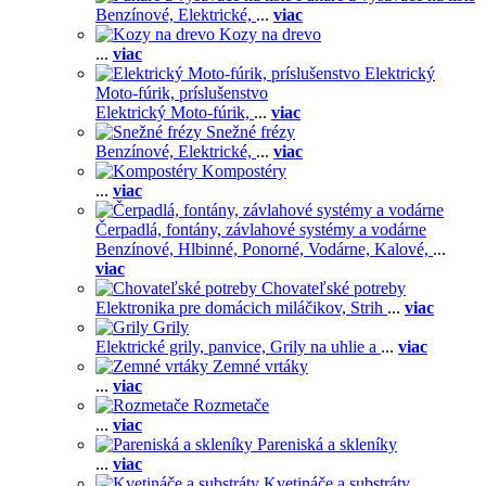
Benzínové,
Elektrické,
...
viac
Kozy na drevo
...
viac
Elektrický
Moto-fúrik, príslušenstvo
Elektrický Moto-fúrik,
...
viac
Snežné frézy
Benzínové,
Elektrické,
...
viac
Kompostéry
...
viac
Čerpadlá, fontány, závlahové systémy a vodárne
Benzínové,
Hlbinné,
Ponorné,
Vodárne,
Kalové,
...
viac
Chovateľské potreby
Elektronika pre domácich miláčikov,
Strih
...
viac
Grily
Elektrické grily, panvice,
Grily na uhlie a
...
viac
Zemné vrtáky
...
viac
Rozmetače
...
viac
Pareniská a skleníky
...
viac
Kvetináče a substráty