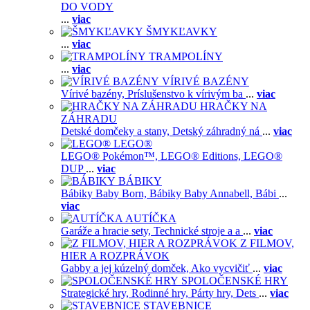
DO VODY
...
viac
ŠMYKĽAVKY
...
viac
TRAMPOLÍNY
...
viac
VÍRIVÉ BAZÉNY
Vírivé bazény,
Príslušenstvo k vírivým ba
...
viac
HRAČKY NA
ZÁHRADU
Detské domčeky a stany,
Detský záhradný ná
...
viac
LEGO®
LEGO® Pokémon™,
LEGO® Editions,
LEGO®
DUP
...
viac
BÁBIKY
Bábiky Baby Born,
Bábiky Baby Annabell,
Bábi
...
viac
AUTÍČKA
Garáže a hracie sety,
Technické stroje a a
...
viac
Z FILMOV,
HIER A ROZPRÁVOK
Gabby a jej kúzelný domček,
Ako vycvičiť
...
viac
SPOLOČENSKÉ HRY
Strategické hry,
Rodinné hry,
Párty hry,
Dets
...
viac
STAVEBNICE