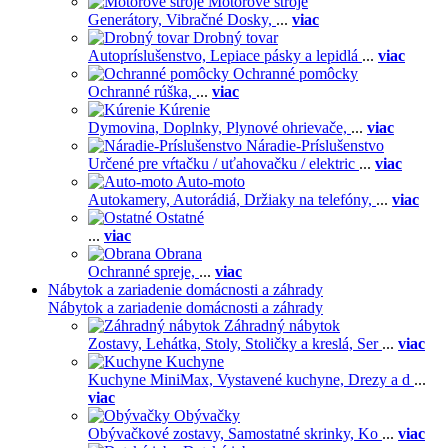
Motorové stroje
Generátory,
Vibračné Dosky,
...
viac
Drobný tovar
Autopríslušenstvo,
Lepiace pásky a lepidlá
...
viac
Ochranné pomôcky
Ochranné rúška,
...
viac
Kúrenie
Dymovina,
Doplnky,
Plynové ohrievače,
...
viac
Náradie-Príslušenstvo
Určené pre vŕtačku / uťahovačku / elektric
...
viac
Auto-moto
Autokamery,
Autorádiá,
Držiaky na telefóny,
...
viac
Ostatné
...
viac
Obrana
Ochranné spreje,
...
viac
Nábytok a zariadenie domácnosti a záhrady
Nábytok a zariadenie domácnosti a záhrady
Záhradný nábytok
Zostavy,
Lehátka,
Stoly,
Stoličky a kreslá,
Ser
...
viac
Kuchyne
Kuchyne MiniMax,
Vystavené kuchyne,
Drezy a d
...
viac
Obývačky
Obývačkové zostavy,
Samostatné skrinky,
Ko
...
viac