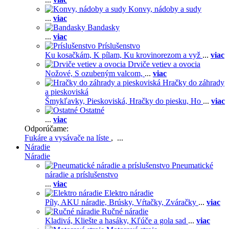
Konvy, nádoby a sudy
...
viac
Bandasky
...
viac
Príslušenstvo
Ku kosačkám,
K pílam,
Ku krovinorezom a vyž
...
viac
Drviče vetiev a ovocia
Nožové,
S ozubeným valcom,
...
viac
Hračky do záhrady
a pieskoviská
Šmykľavky,
Pieskoviská,
Hračky do piesku,
Ho
...
viac
Ostatné
...
viac
Odporúčame:
Fukáre a vysávače na líste
, ...
Náradie
Náradie
Pneumatické
náradie a príslušenstvo
...
viac
Elektro náradie
Píly,
AKU náradie,
Brúsky,
Vŕtačky,
Zváračky
...
viac
Ručné náradie
Kladivá,
Kliešte a hasáky,
Kľúče a gola sad
...
viac