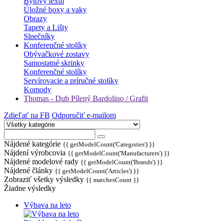
Bytový textil
Úložné boxy a vaky
Obrazy
Tapety a Lišty
Slnečníky
Konferenčné stolíky
Obývačkové zostavy
Samostatné skrinky
Konferenčné stolíky
Servírovacie a príručné stolíky
Komody
Thomas - Dub Pílený Bardolino / Grafit
Zdieľať na FB
Odporučiť e-mailom
Nájdené kategórie
{{ getModelCount('Categories') }}
Nájdení výrobcovia
{{ getModelCount('Manufacturers') }}
Nájdené modelové rady
{{ getModelCount('Brands') }}
Nájdené články
{{ getModelCount('Articles') }}
Zobraziť všetky výsledky
{{ matchesCount }}
Žiadne výsledky
Výbava na leto