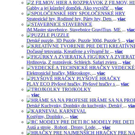
Z FILMOV, 
Gabby a jej kúzelný domček,
Ako vycvičiť
...
viac
SPOLOČENSKÉ HRY
Strategické hry,
Rodinné hry,
Párty hry,
Dets
...
viac
STAVEBNICE
iM.Master stavebnice,
Stavebnice GraviTrax,
ME
...
viac
PUZZLE
Detské puzzle,
3D Puzzle,
Puzzle 300d,
Puzzle 5
...
viac
KREATÍVNE
Dočasné tetovania,
Kreatívne a výtvarné hr
...
viac
FIGÚRKY A ZVIERA
Hrdinovia,
Z rozprávok,
Schleich,
Safari zviera
...
viac
VEDECKÉ
Elektronické hračky,
Mikroskopy,
...
viac
PLYŠOVÉ HRAČKY
PLAY ECO Plyšové hračky,
Plyšové hračky s
...
viac
TROJKOLKY
...
viac
HRÁME SA NA PRO
Detské Kuchynky,
Doplnky do kuchynky,
Detský
...
via
KARNEVAL
Kostýmy,
Doplnky,
...
viac
RC MODELY PRE DETI
Autá a stroje ,
Roboti ,
Drony,
Lode,
...
viac
HRAČKY PRE NA