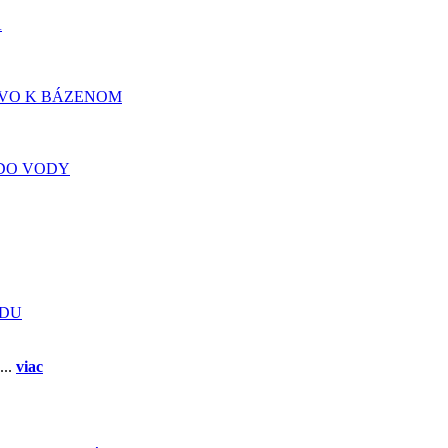
A
TVO K BÁZENOM
DO VODY
ADU
...
viac