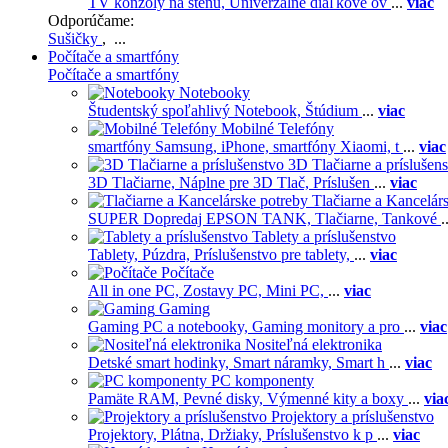
TV konzoly na stenu,
Univerzálne diaľkové ov
...
viac
Odporúčame:
Sušičky
, ...
Počítače a smartfóny
Počítače a smartfóny
Notebooky
Študentský spoľahlivý Notebook,
Štúdium
...
viac
Mobilné Telefóny
smartfóny Samsung,
iPhone,
smartfóny Xiaomi,
t
...
viac
3D Tlačiarne a príslušen
3D Tlačiarne,
Náplne pre 3D Tlač,
Príslušen
...
viac
Tlačiarne a Kancelár
SUPER Dopredaj EPSON TANK,
Tlačiarne,
Tankové
.
Tablety a príslušenstvo
Tablety,
Púzdra,
Príslušenstvo pre tablety,
...
viac
Počítače
All in one PC,
Zostavy PC,
Mini PC,
...
viac
Gaming
Gaming PC a notebooky,
Gaming monitory a pro
...
viac
Nositeľná elektronika
Detské smart hodinky,
Smart náramky,
Smart h
...
viac
PC komponenty
Pamäte RAM,
Pevné disky,
Výmenné kity a boxy
...
via
Projektory a príslušenstvo
Projektory,
Plátna,
Držiaky,
Príslušenstvo k p
...
viac