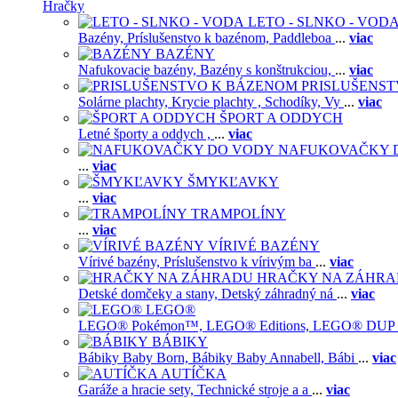
Hračky
LETO - SLNKO - VOD
Bazény,
Príslušenstvo k bazénom,
Paddleboa
...
viac
BAZÉNY
Nafukovacie bazény,
Bazény s konštrukciou,
...
viac
PRISLUŠENS
Solárne plachty,
Krycie plachty ,
Schodíky,
Vy
...
viac
ŠPORT A ODDYCH
Letné športy a oddych ,
...
viac
NAFUKOVAČKY 
...
viac
ŠMYKĽAVKY
...
viac
TRAMPOLÍNY
...
viac
VÍRIVÉ BAZÉNY
Vírivé bazény,
Príslušenstvo k vírivým ba
...
viac
HRAČKY NA ZÁHR
Detské domčeky a stany,
Detský záhradný ná
...
viac
LEGO®
LEGO® Pokémon™,
LEGO® Editions,
LEGO® DUP
BÁBIKY
Bábiky Baby Born,
Bábiky Baby Annabell,
Bábi
...
viac
AUTÍČKA
Garáže a hracie sety,
Technické stroje a a
...
viac