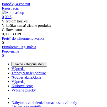
Pobočky a kontakt
Registrácia
0,00 €
V tvojom košíku:
V košíku nemáš žiadne produkty
Celková suma:
0,00 €
s DPH
Prejsť do nákupného košíka
0
Prihlásenie
Registrácia
Porovnanie
0
Hlavné kategórie
Menu
Výpredaj
Trendy v našej ponuke
%
Super akcie
Akcie
Výpredaj
Klubové ceny
Vybrané značky
Nábytok a zariadenie domácnosti a záhrady
Elektro a spotrebiče