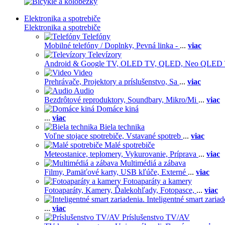
Elektronika a spotrebiče
Elektronika a spotrebiče
Telefóny
Mobilné telefóny / Doplnky,
Pevná linka -
...
viac
Televízory
Android & Google TV,
OLED TV,
QLED, Neo QLED
Video
Prehrávače,
Projektory a príslušenstvo,
Sa
...
viac
Audio
Bezdrôtové reproduktory,
Soundbary,
Mikro/Mi
...
viac
Domáce kiná
...
viac
Biela technika
Voľne stojace spotrebiče,
Vstavané spotreb
...
viac
Malé spotrebiče
Meteostanice, teplomery,
Vykurovanie,
Príprava
...
viac
Multimédiá a zábava
Filmy,
Pamäťové karty,
USB kľúče,
Externé
...
viac
Fotoaparáty a kamery
Fotoaparáty,
Kamery,
Ďalekohľady,
Fotopasce,
...
viac
Inteligentné smart zariad
...
viac
Príslušenstvo TV/AV