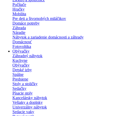
Počítače
Hračky
Mobilita
Pre deti a štvornohých miláčikov
Domáce potreby
Záhrada
Náradie
Nábytok a zariadenie domácnosti a záhrady
Domácnosť
Fotovoltika
Obývačky
Záhradný nábytok
Kuchyne
Obývačky
Detské izby
Spálne
Predsiene
Stoly a stoličky
Sedačky
Písacie stoly
Kancelársky nábytok
Vešiaky a doplnky
Univerzálny nábytok
Sedacie vaky