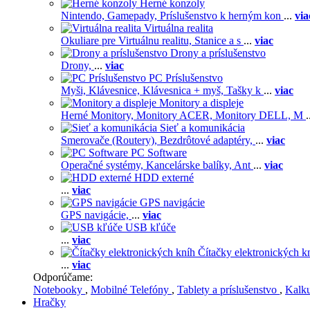
Herné konzoly
Nintendo,
Gamepady,
Príslušenstvo k herným kon
...
via
Virtuálna realita
Okuliare pre Virtuálnu realitu,
Stanice a s
...
viac
Drony a príslušenstvo
Drony,
...
viac
PC Príslušenstvo
Myši,
Klávesnice,
Klávesnica + myš,
Tašky k
...
viac
Monitory a displeje
Herné Monitory,
Monitory ACER,
Monitory DELL,
M
.
Sieť a komunikácia
Smerovače (Routery),
Bezdrôtové adaptéry,
...
viac
PC Software
Operačné systémy,
Kancelárske balíky,
Ant
...
viac
HDD externé
...
viac
GPS navigácie
GPS navigácie,
...
viac
USB kľúče
...
viac
Čítačky elektronických k
...
viac
Odporúčame:
Notebooky
,
Mobilné Telefóny
,
Tablety a príslušenstvo
,
Kalk
Hračky