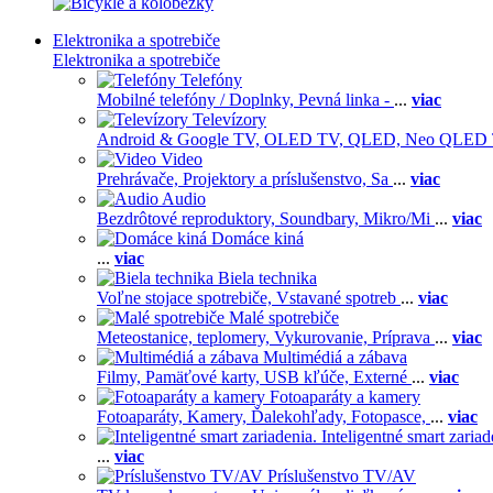
Elektronika a spotrebiče
Elektronika a spotrebiče
Telefóny
Mobilné telefóny / Doplnky,
Pevná linka -
...
viac
Televízory
Android & Google TV,
OLED TV,
QLED, Neo QLED
Video
Prehrávače,
Projektory a príslušenstvo,
Sa
...
viac
Audio
Bezdrôtové reproduktory,
Soundbary,
Mikro/Mi
...
viac
Domáce kiná
...
viac
Biela technika
Voľne stojace spotrebiče,
Vstavané spotreb
...
viac
Malé spotrebiče
Meteostanice, teplomery,
Vykurovanie,
Príprava
...
viac
Multimédiá a zábava
Filmy,
Pamäťové karty,
USB kľúče,
Externé
...
viac
Fotoaparáty a kamery
Fotoaparáty,
Kamery,
Ďalekohľady,
Fotopasce,
...
viac
Inteligentné smart zariad
...
viac
Príslušenstvo TV/AV