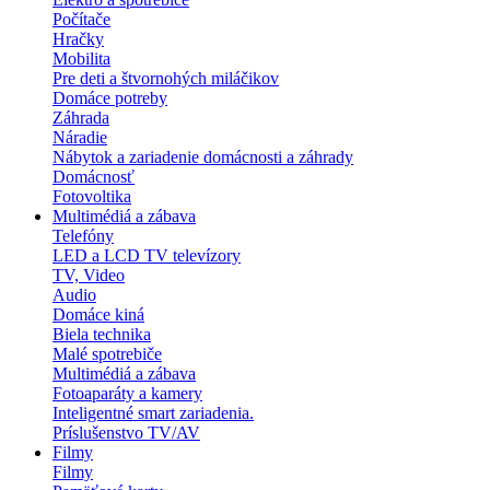
Počítače
Hračky
Mobilita
Pre deti a štvornohých miláčikov
Domáce potreby
Záhrada
Náradie
Nábytok a zariadenie domácnosti a záhrady
Domácnosť
Fotovoltika
Multimédiá a zábava
Telefóny
LED a LCD TV televízory
TV, Video
Audio
Domáce kiná
Biela technika
Malé spotrebiče
Multimédiá a zábava
Fotoaparáty a kamery
Inteligentné smart zariadenia.
Príslušenstvo TV/AV
Filmy
Filmy