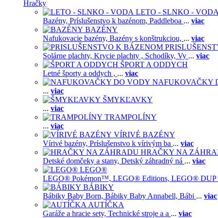
Hračky
LETO - SLNKO - VOD
Bazény,
Príslušenstvo k bazénom,
Paddleboa
...
viac
BAZÉNY
Nafukovacie bazény,
Bazény s konštrukciou,
...
viac
PRISLUŠENS
Solárne plachty,
Krycie plachty ,
Schodíky,
Vy
...
viac
ŠPORT A ODDYCH
Letné športy a oddych ,
...
viac
NAFUKOVAČKY 
...
viac
ŠMYKĽAVKY
...
viac
TRAMPOLÍNY
...
viac
VÍRIVÉ BAZÉNY
Vírivé bazény,
Príslušenstvo k vírivým ba
...
viac
HRAČKY NA ZÁHR
Detské domčeky a stany,
Detský záhradný ná
...
viac
LEGO®
LEGO® Pokémon™,
LEGO® Editions,
LEGO® DUP
BÁBIKY
Bábiky Baby Born,
Bábiky Baby Annabell,
Bábi
...
viac
AUTÍČKA
Garáže a hracie sety,
Technické stroje a a
...
viac