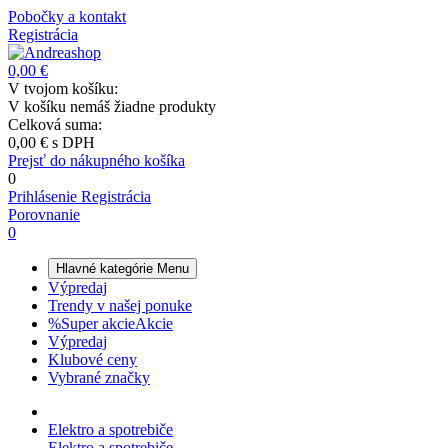
Pobočky a kontakt
Registrácia
0,00 €
V tvojom košíku:
V košíku nemáš žiadne produkty
Celková suma:
0,00 €
s DPH
Prejsť do nákupného košíka
0
Prihlásenie
Registrácia
Porovnanie
0
Hlavné kategórie
Menu
Výpredaj
Trendy v našej ponuke
%
Super akcie
Akcie
Výpredaj
Klubové ceny
Vybrané značky
Elektro a spotrebiče
Elektro a spotrebiče