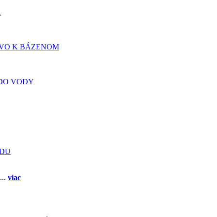
A
TVO K BÁZENOM
DO VODY
ADU
...
viac