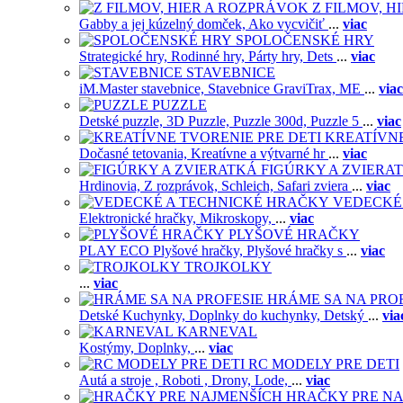
Z FILMOV, 
Gabby a jej kúzelný domček,
Ako vycvičiť
...
viac
SPOLOČENSKÉ HRY
Strategické hry,
Rodinné hry,
Párty hry,
Dets
...
viac
STAVEBNICE
iM.Master stavebnice,
Stavebnice GraviTrax,
ME
...
viac
PUZZLE
Detské puzzle,
3D Puzzle,
Puzzle 300d,
Puzzle 5
...
viac
KREATÍVNE
Dočasné tetovania,
Kreatívne a výtvarné hr
...
viac
FIGÚRKY A ZVIERA
Hrdinovia,
Z rozprávok,
Schleich,
Safari zviera
...
viac
VEDECKÉ
Elektronické hračky,
Mikroskopy,
...
viac
PLYŠOVÉ HRAČKY
PLAY ECO Plyšové hračky,
Plyšové hračky s
...
viac
TROJKOLKY
...
viac
HRÁME SA NA PRO
Detské Kuchynky,
Doplnky do kuchynky,
Detský
...
via
KARNEVAL
Kostýmy,
Doplnky,
...
viac
RC MODELY PRE DETI
Autá a stroje ,
Roboti ,
Drony,
Lode,
...
viac
HRAČKY PRE NA