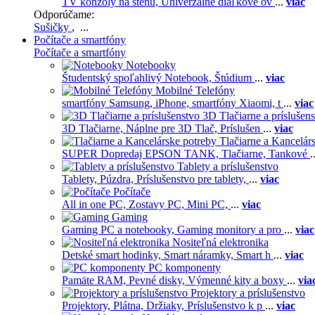
TV konzoly na stenu,
Univerzálne diaľkové ov
...
viac
Odporúčame:
Sušičky
, ...
Počítače a smartfóny
Počítače a smartfóny
Notebooky
Študentský spoľahlivý Notebook,
Štúdium
...
viac
Mobilné Telefóny
smartfóny Samsung,
iPhone,
smartfóny Xiaomi,
t
...
viac
3D Tlačiarne a príslušen
3D Tlačiarne,
Náplne pre 3D Tlač,
Príslušen
...
viac
Tlačiarne a Kancelár
SUPER Dopredaj EPSON TANK,
Tlačiarne,
Tankové
.
Tablety a príslušenstvo
Tablety,
Púzdra,
Príslušenstvo pre tablety,
...
viac
Počítače
All in one PC,
Zostavy PC,
Mini PC,
...
viac
Gaming
Gaming PC a notebooky,
Gaming monitory a pro
...
viac
Nositeľná elektronika
Detské smart hodinky,
Smart náramky,
Smart h
...
viac
PC komponenty
Pamäte RAM,
Pevné disky,
Výmenné kity a boxy
...
via
Projektory a príslušenstvo
Projektory,
Plátna,
Držiaky,
Príslušenstvo k p
...
viac