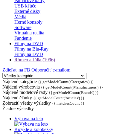
Pamäťové karty
USB kľúče
Externé disky
Médiá
Herné konzoly
Software
Virtuálna realita
Fandenie
Filmy na DVD
Filmy na Blu-Ray
Filmy na DVD
Rómeo a Júlia (1996)
Zdieľať na FB
Odporučiť e-mailom
Nájdené kategórie
{{ getModelCount('Categories') }}
Nájdení výrobcovia
{{ getModelCount('Manufacturers') }}
Nájdené modelové rady
{{ getModelCount('Brands') }}
Nájdené články
{{ getModelCount('Articles') }}
Zobraziť všetky výsledky
{{ matchesCount }}
Žiadne výsledky
Výbava na leto
Bicykle a kolobežky