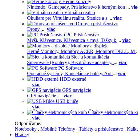
Herné konzoly
Nintendo,
Gamepady,
Príslušenstvo k herným kon
...
via
Virtuálna realita
Okuliare pre Virtuálnu realitu,
Stanice a s
...
viac
Drony a príslušenstvo
Drony,
...
viac
PC Príslušenstvo
Myši,
Klávesnice,
Klávesnica + myš,
Tašky k
...
viac
Monitory a displeje
Herné Monitory,
Monitory ACER,
Monitory DELL,
M
.
Sieť a komunikácia
Smerovače (Routery),
Bezdrôtové adaptéry,
...
viac
PC Software
Operačné systémy,
Kancelárske balíky,
Ant
...
viac
HDD externé
...
viac
GPS navigácie
GPS navigácie,
...
viac
USB kľúče
...
viac
Čítačky elektronických k
...
viac
Odporúčame:
Notebooky
,
Mobilné Telefóny
,
Tablety a príslušenstvo
,
Kalk
Hračky