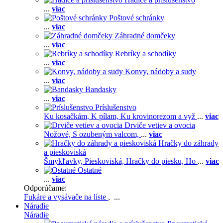
...
viac
Poštové schránky
...
viac
Záhradné domčeky
...
viac
Rebríky a schodíky
...
viac
Konvy, nádoby a sudy
...
viac
Bandasky
...
viac
Príslušenstvo
Ku kosačkám,
K pílam,
Ku krovinorezom a vyž
...
viac
Drviče vetiev a ovocia
Nožové,
S ozubeným valcom,
...
viac
Hračky do záhrady
a pieskoviská
Šmykľavky,
Pieskoviská,
Hračky do piesku,
Ho
...
viac
Ostatné
...
viac
Odporúčame:
Fukáre a vysávače na líste
, ...
Náradie
Náradie