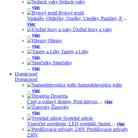
Sedacie vaky
...
viac
Bytový textil
Vankúše,
Obliečky,
Osušky,
Uteráky,
Paplóny,
P
...
viac
Úložné boxy a vaky
...
viac
Obrazy
...
viac
Tapety a Lišty
...
viac
Slnečníky
...
viac
Domácnosť
Domácnosť
Samoohrievajúce jedlo
...
viac
Drogéria
Čistý a voňavý domov,
Proti hmyzu,
...
viac
Žiarovky
...
viac
Svetelné zdroje
Vianočné osvetlenie,
LED svietidlá,
Stolné
...
viac
Predlžovacie prívody
230V