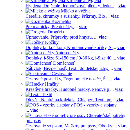
Kŕmenie a hygiena
Hygiena,
Dojčenie,
Jednorázové plienky,
Jeden
...
viac
Mlieko a výživa
Cereálie, chrumky a sušienky,
Príkrmy,
Bio
...
viac
Kozmetika
Pre mamičky,
Pre detičky,
...
viac
Drogéria
Upratovanie,
Prípravky proti hmyzu,
...
viac
Kočíky
Doplnky ku kočíkom,
Kombinované kočíky,
S
...
viac
Autosedačky
Doplnky,
i-Size 61-150 cm / 9-36 kg,
i-Size 40
...
viac
Domácnosť
Nábytok,
Bezpečnosť,
Textil do detskej izby,
...
viac
Cestovanie
Cestovné postieľky,
Ergonomické nosiče,
Ša
...
viac
Hračky
Kreatívne hračky,
Hudobné hračky,
Penové p
...
viac
Textil
Dievča,
Neutrálna kolekcia,
Chlapec,
Textil pr
...
viac
POS - vzorky a stojany
...
viac
Chovateľské potreby
pre psov
Cestovanie so psom,
Maškrty pre psov,
Obojky
...
viac