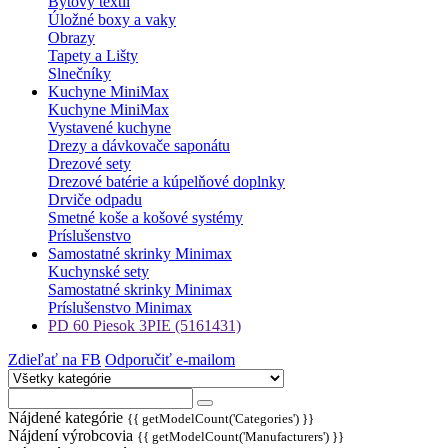
Bytový textil
Úložné boxy a vaky
Obrazy
Tapety a Lišty
Slnečníky
Kuchyne MiniMax
Kuchyne MiniMax
Vystavené kuchyne
Drezy a dávkovače saponátu
Drezové sety
Drezové batérie a kúpelňové doplnky
Drviče odpadu
Smetné koše a košové systémy
Príslušenstvo
Samostatné skrinky Minimax
Kuchynské sety
Samostatné skrinky Minimax
Príslušenstvo Minimax
PD 60 Piesok 3PIE (5161431)
Zdieľať na FB
Odporučiť e-mailom
Nájdené kategórie
{{ getModelCount('Categories') }}
Nájdení výrobcovia
{{ getModelCount('Manufacturers') }}