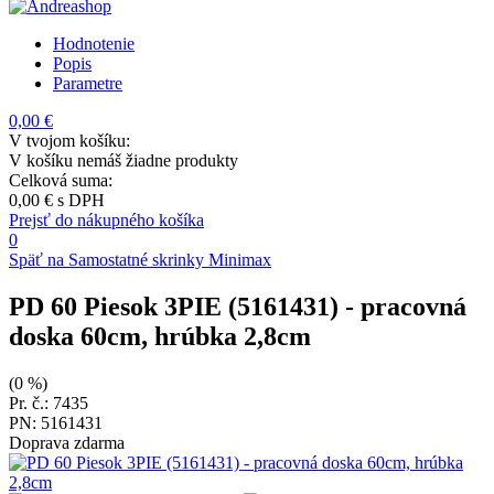
Hodnotenie
Popis
Parametre
0,00 €
V tvojom košíku:
V košíku nemáš žiadne produkty
Celková suma:
0,00 €
s DPH
Prejsť do nákupného košíka
0
Späť na Samostatné skrinky Minimax
PD 60 Piesok 3PIE (5161431)
- pracovná
doska 60cm, hrúbka 2,8cm
(0 %)
Pr. č.: 7435
PN: 5161431
Doprava zdarma