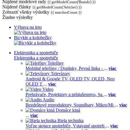
Nájdené modelové rady
{{ getModelCount('Brands') }}
Nájdené články
{{ getModelCount('Articles') }}
Zobraziť všetky výsledky
{{ matchesCount }}
Žiadne výsledky
Výbava na leto
Bicykle a kolobežky
Elektronika a spotrebiče
Elektronika a spotrebiče
Telefóny
Mobilné telefóny / Doplnky,
Pevná linka -
...
viac
Televízory
Android & Google TV,
OLED TV,
QLED, Neo
QLED T
...
viac
Video
Prehrávače,
Projektory a príslušenstvo,
Sa
...
viac
Audio
Bezdrôtové reproduktory,
Soundbary,
Mikro/Mi
...
viac
Domáce kiná
...
viac
Biela technika
Voľne stojace spotrebiče,
Vstavané spotreb
...
viac