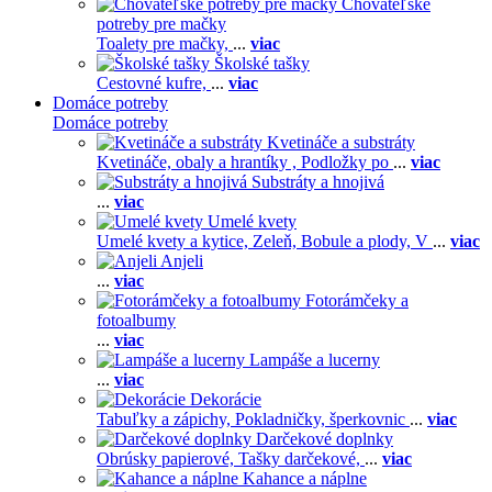
Chovateľské
potreby pre mačky
Toalety pre mačky,
...
viac
Školské tašky
Cestovné kufre,
...
viac
Domáce potreby
Domáce potreby
Kvetináče a substráty
Kvetináče, obaly a hrantíky ,
Podložky po
...
viac
Substráty a hnojivá
...
viac
Umelé kvety
Umelé kvety a kytice,
Zeleň,
Bobule a plody,
V
...
viac
Anjeli
...
viac
Fotorámčeky a
fotoalbumy
...
viac
Lampáše a lucerny
...
viac
Dekorácie
Tabuľky a zápichy,
Pokladničky, šperkovnic
...
viac
Darčekové doplnky
Obrúsky papierové,
Tašky darčekové,
...
viac
Kahance a náplne