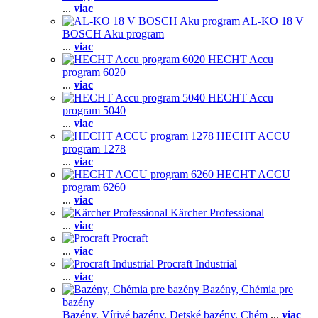
...
viac
AL-KO 18 V
BOSCH Aku program
...
viac
HECHT Accu
program 6020
...
viac
HECHT Accu
program 5040
...
viac
HECHT ACCU
program 1278
...
viac
HECHT ACCU
program 6260
...
viac
Kärcher Professional
...
viac
Procraft
...
viac
Procraft Industrial
...
viac
Bazény, Chémia pre
bazény
Bazény,
Vírivé bazény,
Detské bazény,
Chém
...
viac