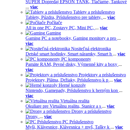
SUPER Dopredaj EPSON TANK,
Tlačiarne,
Tankové
...
viac
Tablety a príslušenstvo
Tablety,
Púzdra,
Príslušenstvo pre tablety,
...
viac
Počítače
All in one PC,
Zostavy PC,
Mini PC,
...
viac
Gaming
Gaming PC a notebooky,
Gaming monitory a pro
...
viac
Nositeľná elektronika
Detské smart hodinky,
Smart náramky,
Smart h
...
viac
PC komponenty
Pamäte RAM,
Pevné disky,
Výmenné kity a boxy
...
viac
Projektory a príslušenstvo
Projektory,
Plátna,
Držiaky,
Príslušenstvo k p
...
viac
Herné konzoly
Nintendo,
Gamepady,
Príslušenstvo k herným kon
...
viac
Virtuálna realita
Okuliare pre Virtuálnu realitu,
Stanice a s
...
viac
Drony a príslušenstvo
Drony,
...
viac
PC Príslušenstvo
Myši,
Klávesnice,
Klávesnica + myš,
Tašky k
...
viac