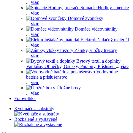
...
viac
Spínacie Hodiny , merače
...
viac
Domové zvončeky
...
viac
Domáce videovrátniky
...
viac
Elektroinštalačný materiál
...
viac
Zámky, vložky trezory
...
viac
Bytový textil a doplnky
Vankúše,
Obliečky,
Osušky,
Paplóny,
Príslušen
...
viac
Vodovodné
batérie a príslušenstvo
...
viac
Úložné boxy
...
viac
Fotovoltika
Kvetináče a substráty
Rozbalené a vystavené