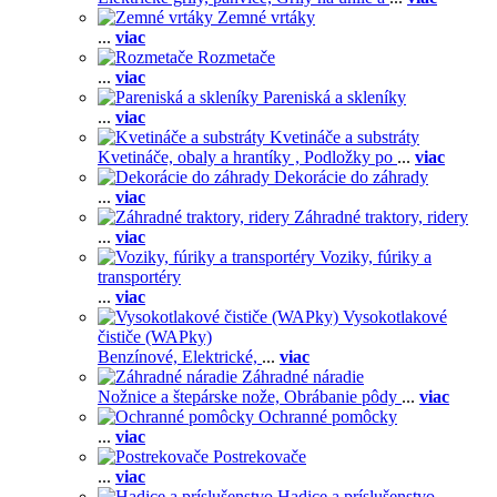
Zemné vrtáky
...
viac
Rozmetače
...
viac
Pareniská a skleníky
...
viac
Kvetináče a substráty
Kvetináče, obaly a hrantíky ,
Podložky po
...
viac
Dekorácie do záhrady
...
viac
Záhradné traktory, ridery
...
viac
Voziky, fúriky a
transportéry
...
viac
Vysokotlakové
čističe (WAPky)
Benzínové,
Elektrické,
...
viac
Záhradné náradie
Nožnice a štepárske nože,
Obrábanie pôdy
...
viac
Ochranné pomôcky
...
viac
Postrekovače
...
viac
Hadice a príslušenstvo