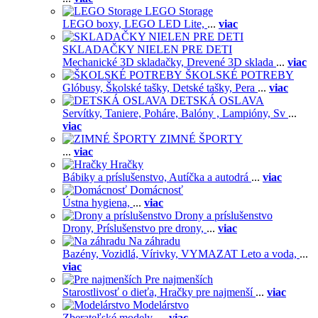
LEGO Storage
LEGO boxy,
LEGO LED Lite,
...
viac
SKLADAČKY NIELEN PRE DETI
Mechanické 3D skladačky,
Drevené 3D sklada
...
viac
ŠKOLSKÉ POTREBY
Glóbusy,
Školské tašky,
Detské tašky,
Pera
...
viac
DETSKÁ OSLAVA
Servítky,
Taniere,
Poháre,
Balóny ,
Lampióny,
Sv
...
viac
ZIMNÉ ŠPORTY
...
viac
Hračky
Bábiky a príslušenstvo,
Autíčka a autodrá
...
viac
Domácnosť
Ústna hygiena,
...
viac
Drony a príslušenstvo
Drony,
Príslušenstvo pre drony,
...
viac
Na záhradu
Bazény,
Vozidlá,
Vírivky,
VYMAZAT Leto a voda,
...
viac
Pre najmenších
Starostlivosť o dieťa,
Hračky pre najmenší
...
viac
Modelárstvo
Zberateľské modely,
...
viac