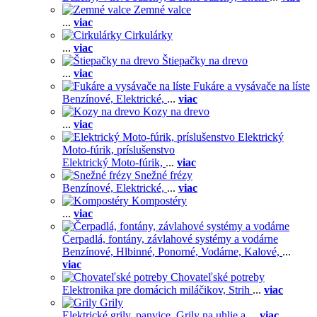
Zemné valce
...
viac
Cirkulárky
...
viac
Štiepačky na drevo
...
viac
Fukáre a vysávače na líste
Benzínové,
Elektrické,
...
viac
Kozy na drevo
...
viac
Elektrický
Moto-fúrik, príslušenstvo
Elektrický Moto-fúrik,
...
viac
Snežné frézy
Benzínové,
Elektrické,
...
viac
Kompostéry
...
viac
Čerpadlá, fontány, závlahové systémy a vodárne
Benzínové,
Hlbinné,
Ponorné,
Vodárne,
Kalové,
...
viac
Chovateľské potreby
Elektronika pre domácich miláčikov,
Strih
...
viac
Grily
Elektrické grily, panvice,
Grily na uhlie a
...
viac