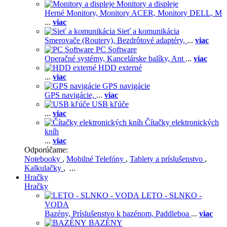
Monitory a displeje
Herné Monitory,
Monitory ACER,
Monitory DELL,
M
...
viac
Sieť a komunikácia
Smerovače (Routery),
Bezdrôtové adaptéry,
...
viac
PC Software
Operačné systémy,
Kancelárske balíky,
Ant
...
viac
HDD externé
...
viac
GPS navigácie
GPS navigácie,
...
viac
USB kľúče
...
viac
Čítačky elektronických
kníh
...
viac
Odporúčame:
Notebooky
,
Mobilné Telefóny
,
Tablety a príslušenstvo
,
Kalkulačky
, ...
Hračky
Hračky
LETO - SLNKO -
VODA
Bazény,
Príslušenstvo k bazénom,
Paddleboa
...
viac
BAZÉNY