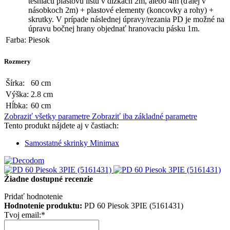
tesniacu plastovú lištu v dĺžkach 2m, alebo 4m (ďalej v
násobkoch 2m) + plastové elementy (koncovky a rohy) +
skrutky. V prípade následnej úpravy/rezania PD je možné na
úpravu bočnej hrany objednať hranovaciu pásku 1m.
Farba:
Piesok
Rozmery
Šírka:
60 cm
Výška:
2.8 cm
Hĺbka:
60 cm
Zobraziť všetky parametre
Zobraziť iba základné parametre
Tento produkt nájdete aj v častiach:
Samostatné skrinky Minimax
Žiadne dostupné recenzie
Pridať hodnotenie
Hodnotenie produktu:
PD 60 Piesok 3PIE (5161431)
Tvoj email:
*