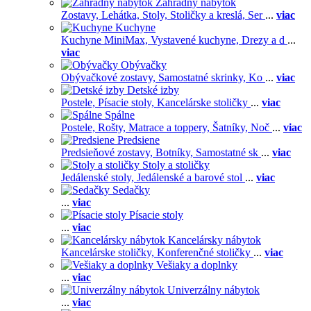
Záhradný nábytok
Zostavy,
Lehátka,
Stoly,
Stoličky a kreslá,
Ser
...
viac
Kuchyne
Kuchyne MiniMax,
Vystavené kuchyne,
Drezy a d
...
viac
Obývačky
Obývačkové zostavy,
Samostatné skrinky,
Ko
...
viac
Detské izby
Postele,
Písacie stoly,
Kancelárske stoličky
...
viac
Spálne
Postele,
Rošty,
Matrace a toppery,
Šatníky,
Noč
...
viac
Predsiene
Predsieňové zostavy,
Botníky,
Samostatné sk
...
viac
Stoly a stoličky
Jedálenské stoly,
Jedálenské a barové stol
...
viac
Sedačky
...
viac
Písacie stoly
...
viac
Kancelársky nábytok
Kancelárske stoličky,
Konferenčné stoličky
...
viac
Vešiaky a doplnky
...
viac
Univerzálny nábytok
...
viac