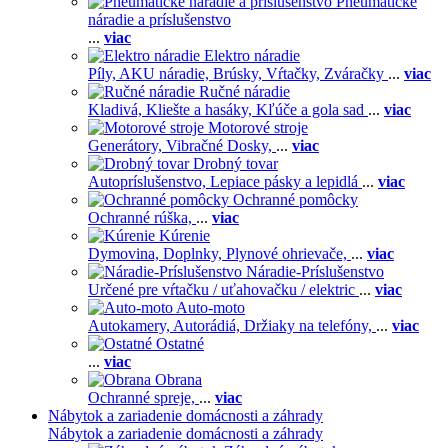
Pneumatické
náradie a príslušenstvo
...
viac
Elektro náradie
Píly,
AKU náradie,
Brúsky,
Vŕtačky,
Zváračky
...
viac
Ručné náradie
Kladivá,
Kliešte a hasáky,
Kľúče a gola sad
...
viac
Motorové stroje
Generátory,
Vibračné Dosky,
...
viac
Drobný tovar
Autopríslušenstvo,
Lepiace pásky a lepidlá
...
viac
Ochranné pomôcky
Ochranné rúška,
...
viac
Kúrenie
Dymovina,
Doplnky,
Plynové ohrievače,
...
viac
Náradie-Príslušenstvo
Určené pre vŕtačku / uťahovačku / elektric
...
viac
Auto-moto
Autokamery,
Autorádiá,
Držiaky na telefóny,
...
viac
Ostatné
...
viac
Obrana
Ochranné spreje,
...
viac
Nábytok a zariadenie domácnosti a záhrady
Nábytok a zariadenie domácnosti a záhrady