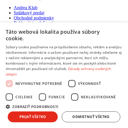
Andrea Klub
Splátkový predaj
Obchodné podmienky
Reklamácie, sťažnosti
Odstúpiť od zmluvy tu
Táto webová lokalita používa súbory
Ochrana osobných údajov
cookie.
Predĺžená záruka a poistenie
Ako nakupovať
Súbory cookie používame na prispôsobenie obsahu, reklám a analýzu
návštevnosti. Informácie o vašom používaní našej stránky zdieľame aj
Predajne a kontakty
s našimi reklamnými a analytickými partnermi, ktorí ich môžu
Centrum pre zákazníkov
kombinovať s inými informáciami, ktoré ste im poskytli alebo ktoré
Možnosti platby
zhromaždili pri používaní ich služieb.
Zásady ochrany osobných
Možnosti platby
údajov
NEVYHNUTNE POTREBNÉ
VÝKONNOSŤ
Platba na dobierku aj kartou
Predaj na splátky
Platba prevodom na účet
CIELENIE
FUNKCIE
NEKLASIFIKOVANÉ
Platba online cez internet:
ZOBRAZIŤ PODROBNOSTI
PRIJAŤ VŠETKO
ODMIETNUŤ VŠETKO
Možnosti doručenia
Možnosti doručenia