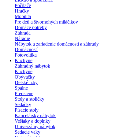
Počítače
Hračky
Mobilita
Pre deti a štvornohých miláčikov
Domáce potreby
Záhrada
Náradie
Nábytok a zariadenie domácnosti a záhrady
Domácnosť
Fotovoltika
Kuchyne
Záhradný nábytok
Kuchyne
Obývačky
Detské izby
Spálne
Predsiene
Stoly a stoličky
Sedačky
Písacie stoly
Kancelársky nábytok
Vešiaky a doplnky
Univerzálny nábytok
Sedacie vaky