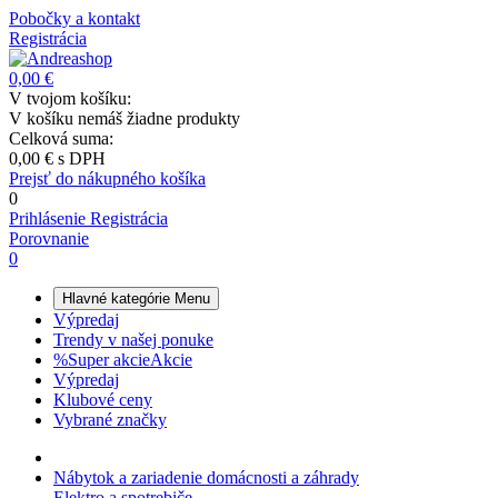
Pobočky a kontakt
Registrácia
0,00 €
V tvojom košíku:
V košíku nemáš žiadne produkty
Celková suma:
0,00 €
s DPH
Prejsť do nákupného košíka
0
Prihlásenie
Registrácia
Porovnanie
0
Hlavné kategórie
Menu
Výpredaj
Trendy v našej ponuke
%
Super akcie
Akcie
Výpredaj
Klubové ceny
Vybrané značky
Nábytok a zariadenie domácnosti a záhrady
Elektro a spotrebiče