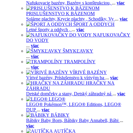
Nafukovacie bazény,
Bazény s konštrukciou,
...
viac
PRISLUŠENSTVO K BÁZENOM
Solárne plachty,
Krycie plachty ,
Schodíky,
Vy
...
viac
ŠPORT A ODDYCH
Letné športy a oddych ,
...
viac
NAFUKOVAČKY
DO VODY
...
viac
ŠMYKĽAVKY
...
viac
TRAMPOLÍNY
...
viac
VÍRIVÉ BAZÉNY
Vírivé bazény,
Príslušenstvo k vírivým ba
...
viac
HRAČKY NA
ZÁHRADU
Detské domčeky a stany,
Detský záhradný ná
...
viac
LEGO®
LEGO® Pokémon™,
LEGO® Editions,
LEGO®
DUP
...
viac
BÁBIKY
Bábiky Baby Born,
Bábiky Baby Annabell,
Bábi
...
viac
AUTÍČKA