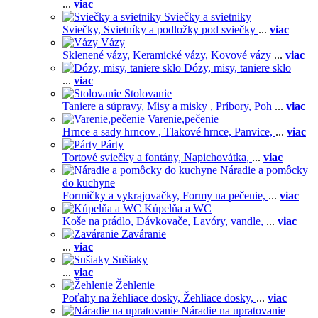
...
viac
Sviečky a svietniky
Sviečky,
Svietníky a podložky pod sviečky
...
viac
Vázy
Sklenené vázy,
Keramické vázy,
Kovové vázy
...
viac
Dózy, misy, taniere sklo
...
viac
Stolovanie
Taniere a súpravy,
Misy a misky ,
Príbory,
Poh
...
viac
Varenie,pečenie
Hrnce a sady hrncov ,
Tlakové hrnce,
Panvice,
...
viac
Párty
Tortové sviečky a fontány,
Napichovátka,
...
viac
Náradie a pomôcky
do kuchyne
Formičky a vykrajovačky,
Formy na pečenie,
...
viac
Kúpelňa a WC
Koše na prádlo,
Dávkovače,
Lavóry, vandle,
...
viac
Zaváranie
...
viac
Sušiaky
...
viac
Žehlenie
Poťahy na žehliace dosky,
Žehliace dosky,
...
viac
Náradie na upratovanie