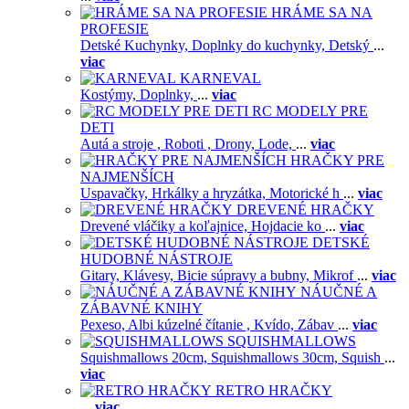
HRÁME SA NA
PROFESIE
Detské Kuchynky,
Doplnky do kuchynky,
Detský
...
viac
KARNEVAL
Kostýmy,
Doplnky,
...
viac
RC MODELY PRE
DETI
Autá a stroje ,
Roboti ,
Drony,
Lode,
...
viac
HRAČKY PRE
NAJMENŠÍCH
Uspavačky,
Hrkálky a hryzátka,
Motorické h
...
viac
DREVENÉ HRAČKY
Drevené vláčiky a koľajnice,
Hojdacie ko
...
viac
DETSKÉ
HUDOBNÉ NÁSTROJE
Gitary,
Klávesy,
Bicie súpravy a bubny,
Mikrof
...
viac
NÁUČNÉ A
ZÁBAVNÉ KNIHY
Pexeso,
Albi kúzelné čítanie ,
Kvído,
Zábav
...
viac
SQUISHMALLOWS
Squishmallows 20cm,
Squishmallows 30cm,
Squish
...
viac
RETRO HRAČKY
...
viac