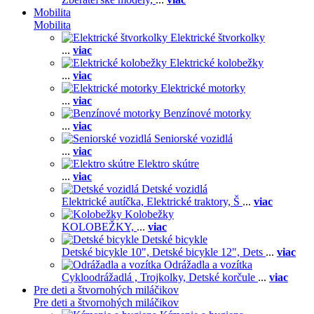
Mobilita
Mobilita
Elektrické štvorkolky
...
viac
Elektrické kolobežky
...
viac
Elektrické motorky
...
viac
Benzínové motorky
...
viac
Seniorské vozidlá
...
viac
Elektro skútre
...
viac
Detské vozidlá
Elektrické autíčka,
Elektrické traktory,
Š
...
viac
Kolobežky
KOLOBEŽKY,
...
viac
Detské bicykle
Detské bicykle 10",
Detské bicykle 12",
Dets
...
viac
Odrážadla a vozítka
Cykloodrážadlá ,
Trojkolky,
Detské korčule
...
viac
Pre deti a štvornohých miláčikov
Pre deti a štvornohých miláčikov