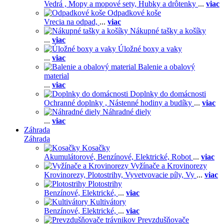
Vedrá ,
Mopy a mopové sety,
Hubky a drôtenky
...
viac
Odpadkové koše
Vrecia na odpad,
...
viac
Nákupné tašky a košíky
...
viac
Úložné boxy a vaky
...
viac
Balenie a obalový
material
...
viac
Doplnky do domácnosti
Ochranné doplnky ,
Nástenné hodiny a budíky
...
viac
Náhradné diely
...
viac
Záhrada
Záhrada
Kosačky
Akumulátorové,
Benzínové,
Elektrické,
Robot
...
viac
Vyžínače a Krovinorezy
Krovinorezy,
Plotostrihy,
Vyvetvovacie píly,
Vy
...
viac
Plotostrihy
Benzínové,
Elektrické,
...
viac
Kultivátory
Benzínové,
Elektrické,
...
viac
Prevzdušňovače