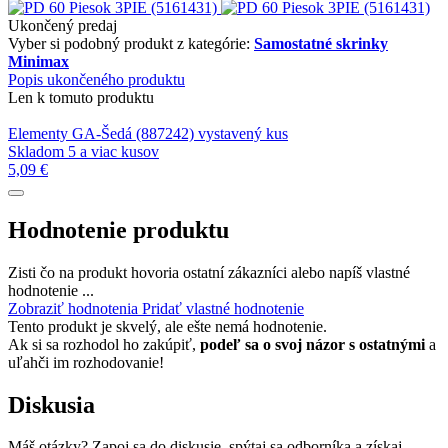
Ukončený predaj
Vyber si podobný produkt z kategórie:
Samostatné skrinky
Minimax
Popis ukončeného produktu
Len k tomuto produktu
Elementy GA-Šedá (887242) vystavený kus
Skladom 5 a viac kusov
5,09 €
Hodnotenie produktu
Zisti čo na produkt hovoria ostatní zákazníci alebo napíš vlastné
hodnotenie ...
Zobraziť hodnotenia
Pridať vlastné hodnotenie
Tento produkt je skvelý, ale ešte nemá hodnotenie.
Ak si sa rozhodol ho zakúpiť,
podeľ sa o svoj názor s ostatnými
a
uľahči im rozhodovanie!
Diskusia
Máš otázky? Zapoj sa do diskusie, spýtaj sa odborníka a získaj