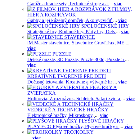
Garáže a hracie sety,
Technické stroje a a
...
viac
Z FILMOV,
HIER A ROZPRÁVOK
Gabby a jej kúzelný domček,
Ako vycvičiť
...
viac
SPOLOČENSKÉ HRY
Strategické hry,
Rodinné hry,
Párty hry,
Dets
...
viac
STAVEBNICE
iM.Master stavebnice,
Stavebnice GraviTrax,
ME
...
viac
PUZZLE
Detské puzzle,
3D Puzzle,
Puzzle 300d,
Puzzle 5
...
viac
KREATÍVNE TVORENIE PRE DETI
Dočasné tetovania,
Kreatívne a výtvarné hr
...
viac
FIGÚRKY A
ZVIERATKÁ
Hrdinovia,
Z rozprávok,
Schleich,
Safari zviera
...
viac
VEDECKÉ A TECHNICKÉ HRAČKY
Elektronické hračky,
Mikroskopy,
...
viac
PLYŠOVÉ HRAČKY
PLAY ECO Plyšové hračky,
Plyšové hračky s
...
viac
TROJKOLKY
...
viac