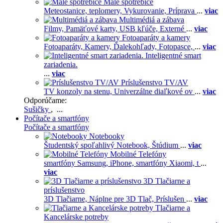
Malé spotrebiče
Meteostanice, teplomery,
Vykurovanie,
Príprava
...
viac
Multimédiá a zábava
Filmy,
Pamäťové karty,
USB kľúče,
Externé
...
viac
Fotoaparáty a kamery
Fotoaparáty,
Kamery,
Ďalekohľady,
Fotopasce,
...
viac
Inteligentné smart
zariadenia.
...
viac
Príslušenstvo TV/AV
TV konzoly na stenu,
Univerzálne diaľkové ov
...
viac
Odporúčame:
Sušičky
, ...
Počítače a smartfóny
Počítače a smartfóny
Notebooky
Študentský spoľahlivý Notebook,
Štúdium
...
viac
Mobilné Telefóny
smartfóny Samsung,
iPhone,
smartfóny Xiaomi,
t
...
viac
3D Tlačiarne a
príslušenstvo
3D Tlačiarne,
Náplne pre 3D Tlač,
Príslušen
...
viac
Tlačiarne a
Kancelárske potreby