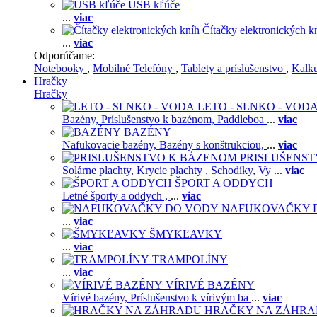
USB kľúče
...
viac
Čítačky elektronických k
...
viac
Odporúčame:
Notebooky
,
Mobilné Telefóny
,
Tablety a príslušenstvo
,
Kalk
Hračky
Hračky
LETO - SLNKO - VOD
Bazény,
Príslušenstvo k bazénom,
Paddleboa
...
viac
BAZÉNY
Nafukovacie bazény,
Bazény s konštrukciou,
...
viac
PRISLUŠENS
Solárne plachty,
Krycie plachty ,
Schodíky,
Vy
...
viac
ŠPORT A ODDYCH
Letné športy a oddych ,
...
viac
NAFUKOVAČKY 
...
viac
ŠMYKĽAVKY
...
viac
TRAMPOLÍNY
...
viac
VÍRIVÉ BAZÉNY
Vírivé bazény,
Príslušenstvo k vírivým ba
...
viac
HRAČKY NA ZÁHR