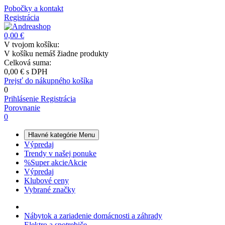
Pobočky a kontakt
Registrácia
0,00 €
V tvojom košíku:
V košíku nemáš žiadne produkty
Celková suma:
0,00 €
s DPH
Prejsť do nákupného košíka
0
Prihlásenie
Registrácia
Porovnanie
0
Hlavné kategórie
Menu
Výpredaj
Trendy v našej ponuke
%
Super akcie
Akcie
Výpredaj
Klubové ceny
Vybrané značky
Nábytok a zariadenie domácnosti a záhrady
Elektro a spotrebiče