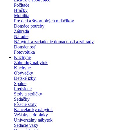
Počítače
Hračky
Mobilita
Pre deti a štvornohých miláčikov
Domáce potreby
Záhrada
Náradie
Nábytok a zariadenie domácnosti a záhrady
Domácnosť
Fotovoltika
Kuchyne
Záhradný nábytok
Kuchyne
Obývačky
Detské izby
Spálne
Predsiene
Stoly a stoličky
Sedačky
Písacie stoly
Kancelársky nábytok
Vešiaky a doplnky
Univerzálny nábytok
Sedacie vaky