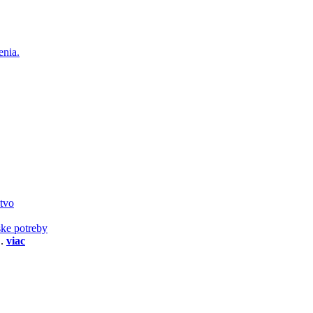
enia.
stvo
ske potreby
..
viac