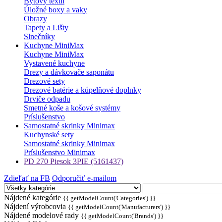
Bytový textil
Úložné boxy a vaky
Obrazy
Tapety a Lišty
Slnečníky
Kuchyne MiniMax
Kuchyne MiniMax
Vystavené kuchyne
Drezy a dávkovače saponátu
Drezové sety
Drezové batérie a kúpelňové doplnky
Drviče odpadu
Smetné koše a košové systémy
Príslušenstvo
Samostatné skrinky Minimax
Kuchynské sety
Samostatné skrinky Minimax
Príslušenstvo Minimax
PD 270 Piesok 3PIE (5161437)
Zdieľať na FB
Odporučiť e-mailom
Nájdené kategórie
{{ getModelCount('Categories') }}
Nájdení výrobcovia
{{ getModelCount('Manufacturers') }}
Nájdené modelové rady
{{ getModelCount('Brands') }}