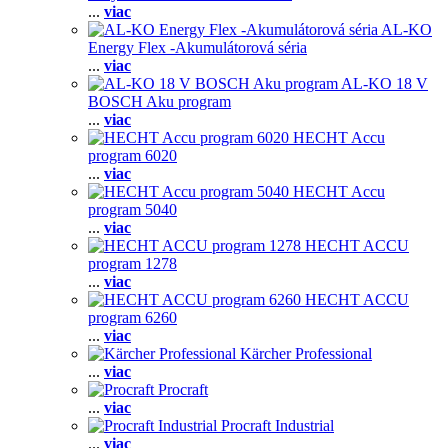
...
viac
AL-KO
Energy Flex -Akumulátorová séria
...
viac
AL-KO 18 V
BOSCH Aku program
...
viac
HECHT Accu
program 6020
...
viac
HECHT Accu
program 5040
...
viac
HECHT ACCU
program 1278
...
viac
HECHT ACCU
program 6260
...
viac
Kärcher Professional
...
viac
Procraft
...
viac
Procraft Industrial
...
viac