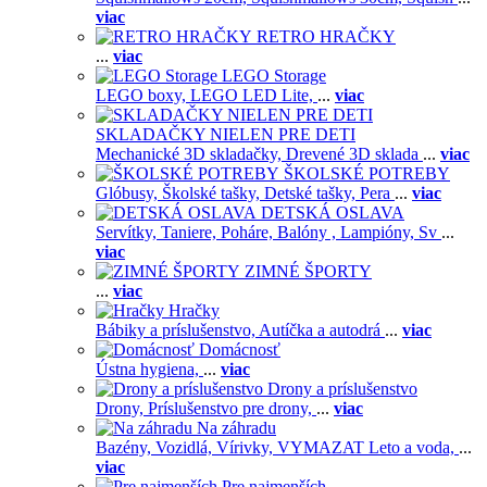
viac
RETRO HRAČKY
...
viac
LEGO Storage
LEGO boxy,
LEGO LED Lite,
...
viac
SKLADAČKY NIELEN PRE DETI
Mechanické 3D skladačky,
Drevené 3D sklada
...
viac
ŠKOLSKÉ POTREBY
Glóbusy,
Školské tašky,
Detské tašky,
Pera
...
viac
DETSKÁ OSLAVA
Servítky,
Taniere,
Poháre,
Balóny ,
Lampióny,
Sv
...
viac
ZIMNÉ ŠPORTY
...
viac
Hračky
Bábiky a príslušenstvo,
Autíčka a autodrá
...
viac
Domácnosť
Ústna hygiena,
...
viac
Drony a príslušenstvo
Drony,
Príslušenstvo pre drony,
...
viac
Na záhradu
Bazény,
Vozidlá,
Vírivky,
VYMAZAT Leto a voda,
...
viac
Pre najmenších