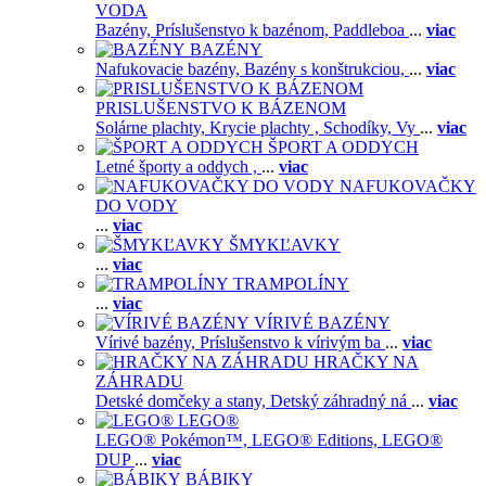
VODA
Bazény,
Príslušenstvo k bazénom,
Paddleboa
...
viac
BAZÉNY
Nafukovacie bazény,
Bazény s konštrukciou,
...
viac
PRISLUŠENSTVO K BÁZENOM
Solárne plachty,
Krycie plachty ,
Schodíky,
Vy
...
viac
ŠPORT A ODDYCH
Letné športy a oddych ,
...
viac
NAFUKOVAČKY
DO VODY
...
viac
ŠMYKĽAVKY
...
viac
TRAMPOLÍNY
...
viac
VÍRIVÉ BAZÉNY
Vírivé bazény,
Príslušenstvo k vírivým ba
...
viac
HRAČKY NA
ZÁHRADU
Detské domčeky a stany,
Detský záhradný ná
...
viac
LEGO®
LEGO® Pokémon™,
LEGO® Editions,
LEGO®
DUP
...
viac
BÁBIKY