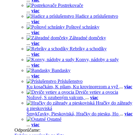
Postrekovače
...
viac
Hadice a príslušenstvo
...
viac
Poštové schránky
...
viac
Záhradné domčeky
...
viac
Rebríky a schodíky
...
viac
Konvy, nádoby a sudy
...
viac
Bandasky
...
viac
Príslušenstvo
Ku kosačkám,
K pílam,
Ku krovinorezom a vyž
...
viac
Drviče vetiev a ovocia
Nožové,
S ozubeným valcom,
...
viac
Hračky do záhrady
a pieskoviská
Šmykľavky,
Pieskoviská,
Hračky do piesku,
Ho
...
viac
Ostatné
...
viac
Odporúčame: