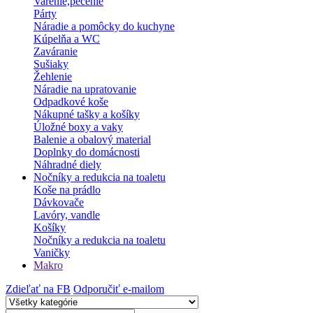
Varenie,pečenie
Párty
Náradie a pomôcky do kuchyne
Kúpelňa a WC
Zaváranie
Sušiaky
Žehlenie
Náradie na upratovanie
Odpadkové koše
Nákupné tašky a košíky
Úložné boxy a vaky
Balenie a obalový material
Doplnky do domácnosti
Náhradné diely
Nočníky a redukcia na toaletu
Koše na prádlo
Dávkovače
Lavóry, vandle
Košíky
Nočníky a redukcia na toaletu
Vaničky
Makro
Zdieľať na FB
Odporučiť e-mailom