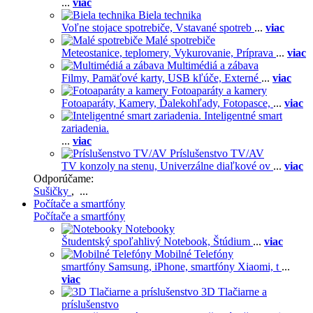
...
viac
Biela technika
Voľne stojace spotrebiče,
Vstavané spotreb
...
viac
Malé spotrebiče
Meteostanice, teplomery,
Vykurovanie,
Príprava
...
viac
Multimédiá a zábava
Filmy,
Pamäťové karty,
USB kľúče,
Externé
...
viac
Fotoaparáty a kamery
Fotoaparáty,
Kamery,
Ďalekohľady,
Fotopasce,
...
viac
Inteligentné smart
zariadenia.
...
viac
Príslušenstvo TV/AV
TV konzoly na stenu,
Univerzálne diaľkové ov
...
viac
Odporúčame:
Sušičky
, ...
Počítače a smartfóny
Počítače a smartfóny
Notebooky
Študentský spoľahlivý Notebook,
Štúdium
...
viac
Mobilné Telefóny
smartfóny Samsung,
iPhone,
smartfóny Xiaomi,
t
...
viac
3D Tlačiarne a
príslušenstvo