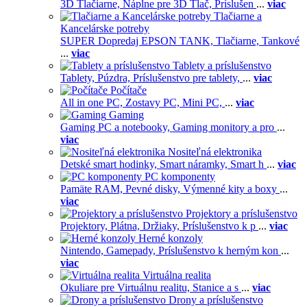
3D Tlačiarne,
Náplne pre 3D Tlač,
Príslušen
...
viac
Tlačiarne a
Kancelárske potreby
SUPER Dopredaj EPSON TANK,
Tlačiarne,
Tankové
...
viac
Tablety a príslušenstvo
Tablety,
Púzdra,
Príslušenstvo pre tablety,
...
viac
Počítače
All in one PC,
Zostavy PC,
Mini PC,
...
viac
Gaming
Gaming PC a notebooky,
Gaming monitory a pro
...
viac
Nositeľná elektronika
Detské smart hodinky,
Smart náramky,
Smart h
...
viac
PC komponenty
Pamäte RAM,
Pevné disky,
Výmenné kity a boxy
...
viac
Projektory a príslušenstvo
Projektory,
Plátna,
Držiaky,
Príslušenstvo k p
...
viac
Herné konzoly
Nintendo,
Gamepady,
Príslušenstvo k herným kon
...
viac
Virtuálna realita
Okuliare pre Virtuálnu realitu,
Stanice a s
...
viac
Drony a príslušenstvo