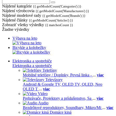
Nájdené kategórie
{{ getModelCount('Categories') }}
Nájdení výrobcovia
{{ getModelCount('Manufacturers') }}
Nájdené modelové rady
{{ getModelCount('Brands') }}
Nájdené články
{{ getModelCount('Articles') }}
Zobraziť všetky výsledky
{{ matchesCount }}
Žiadne výsledky
Výbava na leto
Bicykle a kolobežky
Elektronika a spotrebiče
Elektronika a spotrebiče
Telefóny
Mobilné telefóny / Doplnky,
Pevná linka -
...
viac
Televízory
Android & Google TV,
OLED TV,
QLED, Neo
QLED T
...
viac
Video
Prehrávače,
Projektory a príslušenstvo,
Sa
...
viac
Audio
Bezdrôtové reproduktory,
Soundbary,
Mikro/Mi
...
viac
Domáce kiná