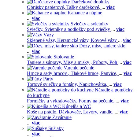
Darčekové doplnky
Obrúsky papierové,
Tašky darčekové,
...
viac
Kahance a náplne
...
viac
Sviečky a svietniky
Sviečky,
Svietníky a podložky pod sviečky
...
viac
Vázy
Sklenené vázy,
Keramické vázy,
Kovové vázy
...
viac
Dózy, misy, taniere sklo
...
viac
Stolovanie
Taniere a súpravy,
Misy a misky ,
Príbory,
Poh
...
viac
Varenie,pečenie
Hrnce a sady hrncov ,
Tlakové hrnce,
Panvice,
...
viac
Párty
Tortové sviečky a fontány,
Napichovátka,
...
viac
Náradie a pomôcky
do kuchyne
Formičky a vykrajovačky,
Formy na pečenie,
...
viac
Kúpelňa a WC
Koše na prádlo,
Dávkovače,
Lavóry, vandle,
...
viac
Zaváranie
...
viac
Sušiaky
...
viac