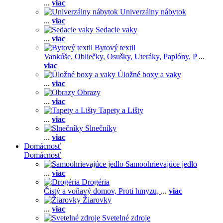
...
viac
Univerzálny nábytok
...
viac
Sedacie vaky
...
viac
Bytový textil
Vankúše,
Obliečky,
Osušky,
Uteráky,
Paplóny,
P
...
viac
Úložné boxy a vaky
...
viac
Obrazy
...
viac
Tapety a Lišty
...
viac
Slnečníky
...
viac
Domácnosť
Domácnosť
Samoohrievajúce jedlo
...
viac
Drogéria
Čistý a voňavý domov,
Proti hmyzu,
...
viac
Žiarovky
...
viac
Svetelné zdroje