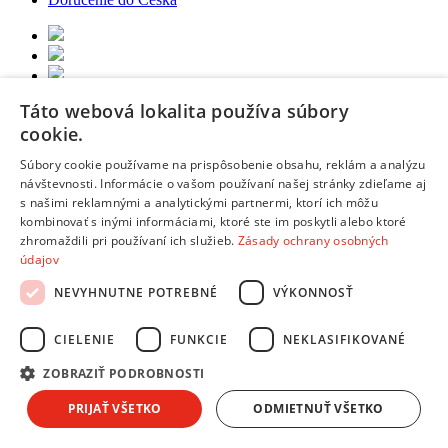
Táto webová lokalita používa súbory
Copyright © 2026 AndreaShop.sk.
Tvorba webu od
RIESENIA.com
cookie.
Táto stránka je chránená pomocou reCAPTCHA a uplatňujú sa
Pravidlá ochrany osobných údajov
spoločnosti Google a ich
Súbory cookie používame na prispôsobenie obsahu, reklám a analýzu
Zmluvné podmienky
.
návštevnosti. Informácie o vašom používaní našej stránky zdieľame aj
s našimi reklamnými a analytickými partnermi, ktorí ich môžu
Hups! Niečo sa pokazilo. Obnov stránku a skús to znova, prosím.
kombinovať s inými informáciami, ktoré ste im poskytli alebo ktoré
Obnoviť stránku
zhromaždili pri používaní ich služieb.
Zásady ochrany osobných
údajov
NEVYHNUTNE POTREBNÉ
VÝKONNOSŤ
Vyber si splátky podľa seba
Ako funguje nákup na splátky pri dodaní kuriérom
CIELENIE
FUNKCIE
NEKLASIFIKOVANÉ
ZOBRAZIŤ PODROBNOSTI
Objednáš
na Andreashop
Vyplníš
žiadosť o úver
PRIJAŤ VŠETKO
ODMIETNUŤ VŠETKO
Zmluvy
zašleš
poštou alebo ich naskenuješ a podpíšeš cez SMS.
Odošleme
ti tovar :)
Ako dlho to trvá?