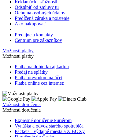
Reklamácie, sťažnosti
Odstúpiť od zmluvy tu
Ochrana osobných údajov
Predĺžená záruka a poistenie
Ako nakupovať
Predajne a kontakty
Centrum pre zákazníkov
Možnosti platby
Možnosti platby
Platba na dobierku aj kartou
Predaj na splátky
Platba prevodom na účet
Platba online cez internet:
Možnosti doručenia
Možnosti doručenia
Expresné doručenie kuriérom
Vynáška a odvoz starého spotrebiča
Packeta - výdajné miesta a Z-BOXy
Doručenie do Česka