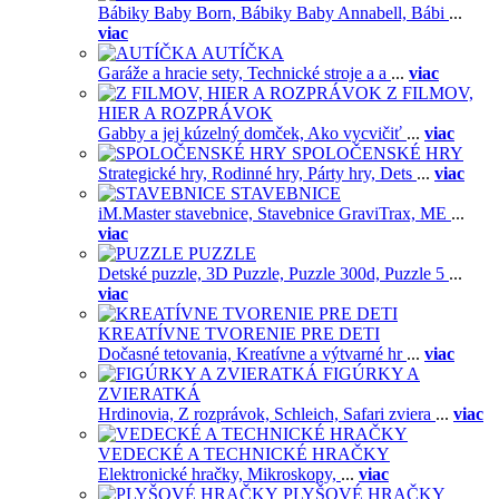
Bábiky Baby Born,
Bábiky Baby Annabell,
Bábi
...
viac
AUTÍČKA
Garáže a hracie sety,
Technické stroje a a
...
viac
Z FILMOV,
HIER A ROZPRÁVOK
Gabby a jej kúzelný domček,
Ako vycvičiť
...
viac
SPOLOČENSKÉ HRY
Strategické hry,
Rodinné hry,
Párty hry,
Dets
...
viac
STAVEBNICE
iM.Master stavebnice,
Stavebnice GraviTrax,
ME
...
viac
PUZZLE
Detské puzzle,
3D Puzzle,
Puzzle 300d,
Puzzle 5
...
viac
KREATÍVNE TVORENIE PRE DETI
Dočasné tetovania,
Kreatívne a výtvarné hr
...
viac
FIGÚRKY A
ZVIERATKÁ
Hrdinovia,
Z rozprávok,
Schleich,
Safari zviera
...
viac
VEDECKÉ A TECHNICKÉ HRAČKY
Elektronické hračky,
Mikroskopy,
...
viac
PLYŠOVÉ HRAČKY