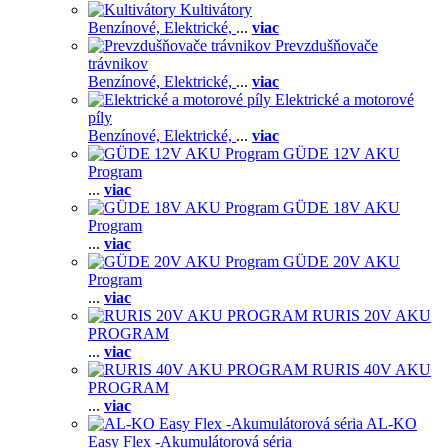
Kultivátory
Benzínové,
Elektrické,
...
viac
Prevzdušňovače
trávnikov
Benzínové,
Elektrické,
...
viac
Elektrické a motorové
píly
Benzínové,
Elektrické,
...
viac
GÜDE 12V AKU
Program
...
viac
GÜDE 18V AKU
Program
...
viac
GÜDE 20V AKU
Program
...
viac
RURIS 20V AKU
PROGRAM
...
viac
RURIS 40V AKU
PROGRAM
...
viac
AL-KO
Easy Flex -Akumulátorová séria