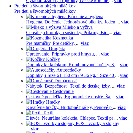
Cykloodrážadlá ,
Trojkolky,
Detské korčule
...
viac
Pre deti a štvornohých miláčikov
Pre deti a štvornohých miláčikov
Kŕmenie a hygiena
Hygiena,
Dojčenie,
Jednorázové plienky,
Jeden
...
viac
Mlieko a výživa
Cereálie, chrumky a sušienky,
Príkrmy,
Bio
...
viac
Kozmetika
Pre mamičky,
Pre detičky,
...
viac
Drogéria
Upratovanie,
Prípravky proti hmyzu,
...
viac
Kočíky
Doplnky ku kočíkom,
Kombinované kočíky,
S
...
viac
Autosedačky
Doplnky,
i-Size 61-150 cm / 9-36 kg,
i-Size 40
...
viac
Domácnosť
Nábytok,
Bezpečnosť,
Textil do detskej izby,
...
viac
Cestovanie
Cestovné postieľky,
Ergonomické nosiče,
Ša
...
viac
Hračky
Kreatívne hračky,
Hudobné hračky,
Penové p
...
viac
Textil
Dievča,
Neutrálna kolekcia,
Chlapec,
Textil pr
...
viac
POS - vzorky a stojany
...
viac