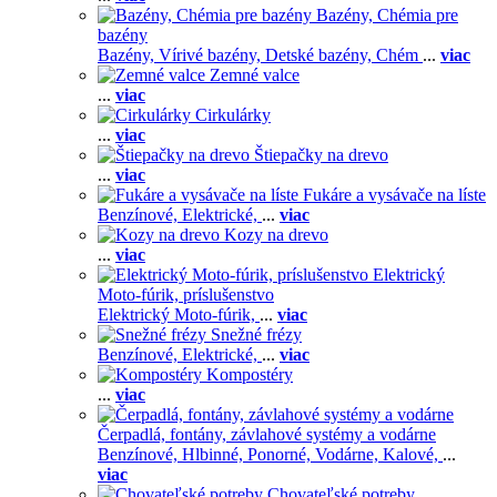
Bazény, Chémia pre
bazény
Bazény,
Vírivé bazény,
Detské bazény,
Chém
...
viac
Zemné valce
...
viac
Cirkulárky
...
viac
Štiepačky na drevo
...
viac
Fukáre a vysávače na líste
Benzínové,
Elektrické,
...
viac
Kozy na drevo
...
viac
Elektrický
Moto-fúrik, príslušenstvo
Elektrický Moto-fúrik,
...
viac
Snežné frézy
Benzínové,
Elektrické,
...
viac
Kompostéry
...
viac
Čerpadlá, fontány, závlahové systémy a vodárne
Benzínové,
Hlbinné,
Ponorné,
Vodárne,
Kalové,
...
viac
Chovateľské potreby