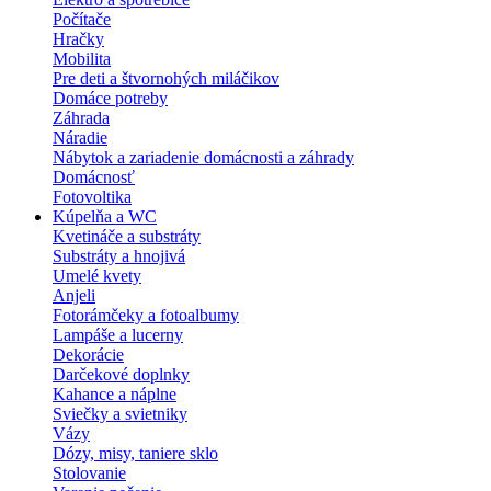
Počítače
Hračky
Mobilita
Pre deti a štvornohých miláčikov
Domáce potreby
Záhrada
Náradie
Nábytok a zariadenie domácnosti a záhrady
Domácnosť
Fotovoltika
Kúpelňa a WC
Kvetináče a substráty
Substráty a hnojivá
Umelé kvety
Anjeli
Fotorámčeky a fotoalbumy
Lampáše a lucerny
Dekorácie
Darčekové doplnky
Kahance a náplne
Sviečky a svietniky
Vázy
Dózy, misy, taniere sklo
Stolovanie