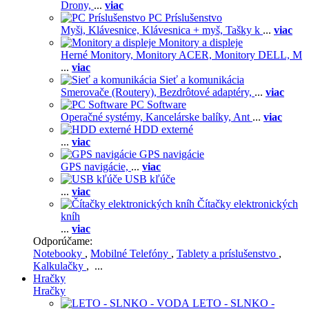
Drony,
...
viac
PC Príslušenstvo
Myši,
Klávesnice,
Klávesnica + myš,
Tašky k
...
viac
Monitory a displeje
Herné Monitory,
Monitory ACER,
Monitory DELL,
M
...
viac
Sieť a komunikácia
Smerovače (Routery),
Bezdrôtové adaptéry,
...
viac
PC Software
Operačné systémy,
Kancelárske balíky,
Ant
...
viac
HDD externé
...
viac
GPS navigácie
GPS navigácie,
...
viac
USB kľúče
...
viac
Čítačky elektronických
kníh
...
viac
Odporúčame:
Notebooky
,
Mobilné Telefóny
,
Tablety a príslušenstvo
,
Kalkulačky
, ...
Hračky
Hračky
LETO - SLNKO -