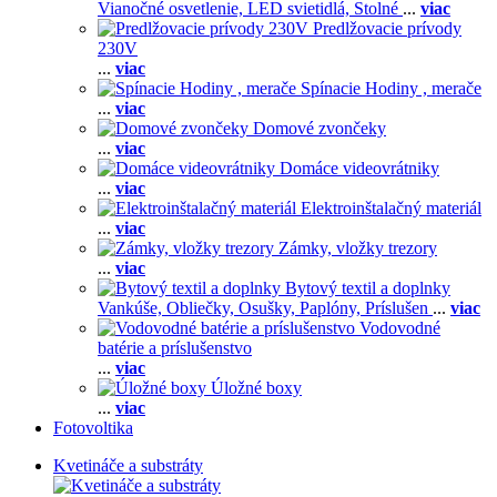
Vianočné osvetlenie,
LED svietidlá,
Stolné
...
viac
Predlžovacie prívody
230V
...
viac
Spínacie Hodiny , merače
...
viac
Domové zvončeky
...
viac
Domáce videovrátniky
...
viac
Elektroinštalačný materiál
...
viac
Zámky, vložky trezory
...
viac
Bytový textil a doplnky
Vankúše,
Obliečky,
Osušky,
Paplóny,
Príslušen
...
viac
Vodovodné
batérie a príslušenstvo
...
viac
Úložné boxy
...
viac
Fotovoltika
Kvetináče a substráty