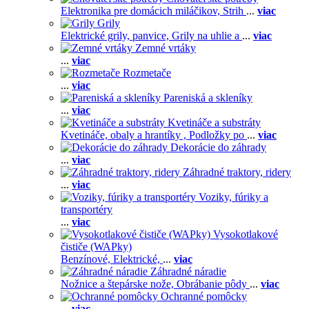
Elektronika pre domácich miláčikov,
Strih
...
viac
Grily
Elektrické grily, panvice,
Grily na uhlie a
...
viac
Zemné vrtáky
...
viac
Rozmetače
...
viac
Pareniská a skleníky
...
viac
Kvetináče a substráty
Kvetináče, obaly a hrantíky ,
Podložky po
...
viac
Dekorácie do záhrady
...
viac
Záhradné traktory, ridery
...
viac
Voziky, fúriky a
transportéry
...
viac
Vysokotlakové
čističe (WAPky)
Benzínové,
Elektrické,
...
viac
Záhradné náradie
Nožnice a štepárske nože,
Obrábanie pôdy
...
viac
Ochranné pomôcky
...
viac