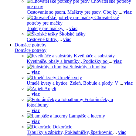
Chovateľské potreby
pre psov
Cestovanie so psom,
Maškrty pre psov,
Obojky
...
viac
Chovateľské
potreby pre mačky
Toalety pre mačky,
...
viac
Školské tašky
Cestovné kufre,
...
viac
Domáce potreby
Domáce potreby
Kvetináče a substráty
Kvetináče, obaly a hrantíky ,
Podložky po
...
viac
Substráty a hnojivá
...
viac
Umelé kvety
Umelé kvety a kytice,
Zeleň,
Bobule a plody,
V
...
viac
Anjeli
...
viac
Fotorámčeky a
fotoalbumy
...
viac
Lampáše a lucerny
...
viac
Dekorácie
Tabuľky a zápichy,
Pokladničky, šperkovnic
...
viac