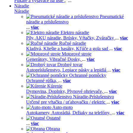
Fukáre a vysávače na líste
, ...
Náradie
Náradie
Pneumatické
náradie a príslušenstvo
...
viac
Elektro náradie
Píly,
AKU náradie,
Brúsky,
Vŕtačky,
Zváračky
...
viac
Ručné náradie
Kladivá,
Kliešte a hasáky,
Kľúče a gola sad
...
viac
Motorové stroje
Generátory,
Vibračné Dosky,
...
viac
Drobný tovar
Autopríslušenstvo,
Lepiace pásky a lepidlá
...
viac
Ochranné pomôcky
Ochranné rúška,
...
viac
Kúrenie
Dymovina,
Doplnky,
Plynové ohrievače,
...
viac
Náradie-Príslušenstvo
Určené pre vŕtačku / uťahovačku / elektric
...
viac
Auto-moto
Autokamery,
Autorádiá,
Držiaky na telefóny,
...
viac
Ostatné
...
viac
Obrana