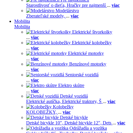
Starostlivosť o dieťa,
Hračky pre najmenší
...
viac
Modelárstvo
Zberateľské modely,
...
viac
Mobilita
Mobilita
Elektrické štvorkolky
...
viac
Elektrické kolobežky
...
viac
Elektrické motorky
...
viac
Benzínové motorky
...
viac
Seniorské vozidlá
...
viac
Elektro skútre
...
viac
Detské vozidlá
Elektrické autíčka,
Elektrické traktory,
Š
...
viac
Kolobežky
KOLOBEŽKY,
...
viac
Detské bicykle
Detské bicykle 10",
Detské bicykle 12",
Dets
...
viac
Odrážadla a vozítka