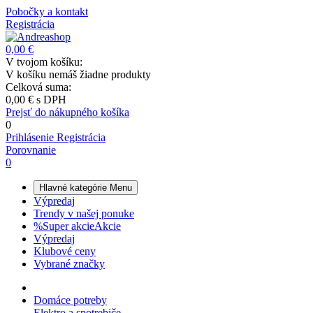
Pobočky a kontakt
Registrácia
0,00 €
V tvojom košíku:
V košíku nemáš žiadne produkty
Celková suma:
0,00 €
s DPH
Prejsť do nákupného košíka
0
Prihlásenie
Registrácia
Porovnanie
0
Hlavné kategórie
Menu
Výpredaj
Trendy v našej ponuke
%
Super akcie
Akcie
Výpredaj
Klubové ceny
Vybrané značky
Domáce potreby
Elektro a spotrebiče