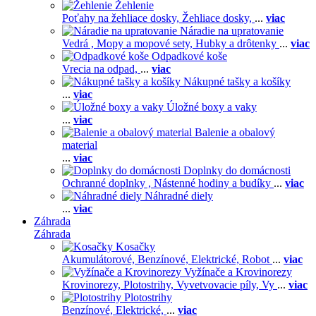
Žehlenie
Poťahy na žehliace dosky,
Žehliace dosky,
...
viac
Náradie na upratovanie
Vedrá ,
Mopy a mopové sety,
Hubky a drôtenky
...
viac
Odpadkové koše
Vrecia na odpad,
...
viac
Nákupné tašky a košíky
...
viac
Úložné boxy a vaky
...
viac
Balenie a obalový
material
...
viac
Doplnky do domácnosti
Ochranné doplnky ,
Nástenné hodiny a budíky
...
viac
Náhradné diely
...
viac
Záhrada
Záhrada
Kosačky
Akumulátorové,
Benzínové,
Elektrické,
Robot
...
viac
Vyžínače a Krovinorezy
Krovinorezy,
Plotostrihy,
Vyvetvovacie píly,
Vy
...
viac
Plotostrihy
Benzínové,
Elektrické,
...
viac