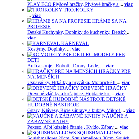
PLAY ECO Plyšové hračky,
Plyšové hračky s
...
viac
TROJKOLKY
...
viac
HRÁME SA NA
PROFESIE
Detské Kuchynky,
Doplnky do kuchynky,
Detský
...
viac
KARNEVAL
Kostýmy,
Doplnky,
...
viac
RC MODELY PRE
DETI
Autá a stroje ,
Roboti ,
Drony,
Lode,
...
viac
HRAČKY PRE
NAJMENŠÍCH
Uspavačky,
Hrkálky a hryzátka,
Motorické h
...
viac
DREVENÉ HRAČKY
Drevené vláčiky a koľajnice,
Hojdacie ko
...
viac
DETSKÉ
HUDOBNÉ NÁSTROJE
Gitary,
Klávesy,
Bicie súpravy a bubny,
Mikrof
...
viac
NÁUČNÉ A
ZÁBAVNÉ KNIHY
Pexeso,
Albi kúzelné čítanie ,
Kvído,
Zábav
...
viac
SQUISHMALLOWS
Squishmallows 20cm,
Squishmallows 30cm,
Squish
...