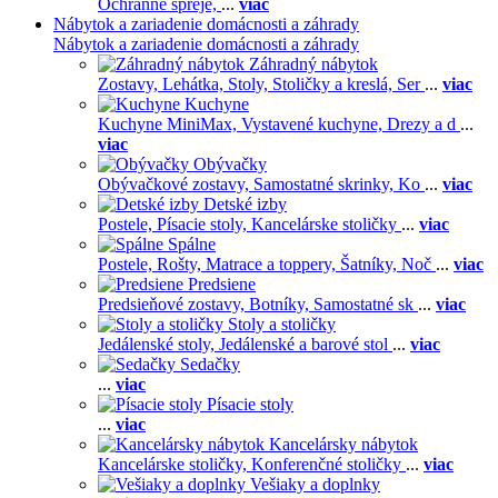
Ochranné spreje,
...
viac
Nábytok a zariadenie domácnosti a záhrady
Nábytok a zariadenie domácnosti a záhrady
Záhradný nábytok
Zostavy,
Lehátka,
Stoly,
Stoličky a kreslá,
Ser
...
viac
Kuchyne
Kuchyne MiniMax,
Vystavené kuchyne,
Drezy a d
...
viac
Obývačky
Obývačkové zostavy,
Samostatné skrinky,
Ko
...
viac
Detské izby
Postele,
Písacie stoly,
Kancelárske stoličky
...
viac
Spálne
Postele,
Rošty,
Matrace a toppery,
Šatníky,
Noč
...
viac
Predsiene
Predsieňové zostavy,
Botníky,
Samostatné sk
...
viac
Stoly a stoličky
Jedálenské stoly,
Jedálenské a barové stol
...
viac
Sedačky
...
viac
Písacie stoly
...
viac
Kancelársky nábytok
Kancelárske stoličky,
Konferenčné stoličky
...
viac
Vešiaky a doplnky