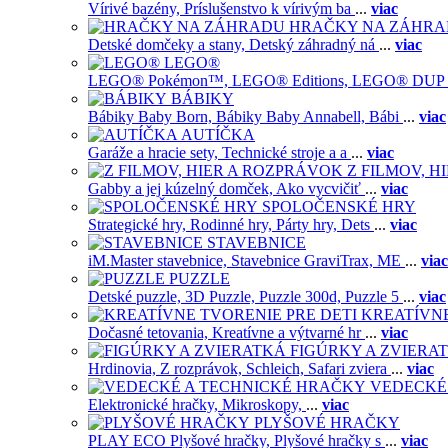
Vírivé bazény,
Príslušenstvo k vírivým ba
...
viac
HRAČKY NA ZÁHR
Detské domčeky a stany,
Detský záhradný ná
...
viac
LEGO®
LEGO® Pokémon™,
LEGO® Editions,
LEGO® DUP
BÁBIKY
Bábiky Baby Born,
Bábiky Baby Annabell,
Bábi
...
viac
AUTÍČKA
Garáže a hracie sety,
Technické stroje a a
...
viac
Z FILMOV, 
Gabby a jej kúzelný domček,
Ako vycvičiť
...
viac
SPOLOČENSKÉ HRY
Strategické hry,
Rodinné hry,
Párty hry,
Dets
...
viac
STAVEBNICE
iM.Master stavebnice,
Stavebnice GraviTrax,
ME
...
viac
PUZZLE
Detské puzzle,
3D Puzzle,
Puzzle 300d,
Puzzle 5
...
viac
KREATÍVNE
Dočasné tetovania,
Kreatívne a výtvarné hr
...
viac
FIGÚRKY A ZVIERA
Hrdinovia,
Z rozprávok,
Schleich,
Safari zviera
...
viac
VEDECKÉ
Elektronické hračky,
Mikroskopy,
...
viac
PLYŠOVÉ HRAČKY
PLAY ECO Plyšové hračky,
Plyšové hračky s
...
viac