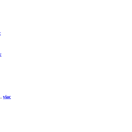
c
c
..
viac