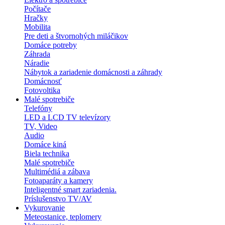
Počítače
Hračky
Mobilita
Pre deti a štvornohých miláčikov
Domáce potreby
Záhrada
Náradie
Nábytok a zariadenie domácnosti a záhrady
Domácnosť
Fotovoltika
Malé spotrebiče
Telefóny
LED a LCD TV televízory
TV, Video
Audio
Domáce kiná
Biela technika
Malé spotrebiče
Multimédiá a zábava
Fotoaparáty a kamery
Inteligentné smart zariadenia.
Príslušenstvo TV/AV
Vykurovanie
Meteostanice, teplomery