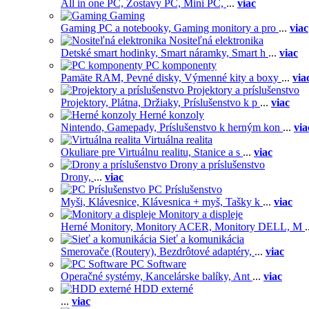
All in one PC,
Zostavy PC,
Mini PC,
...
viac
Gaming
Gaming PC a notebooky,
Gaming monitory a pro
...
viac
Nositeľná elektronika
Detské smart hodinky,
Smart náramky,
Smart h
...
viac
PC komponenty
Pamäte RAM,
Pevné disky,
Výmenné kity a boxy
...
via
Projektory a príslušenstvo
Projektory,
Plátna,
Držiaky,
Príslušenstvo k p
...
viac
Herné konzoly
Nintendo,
Gamepady,
Príslušenstvo k herným kon
...
via
Virtuálna realita
Okuliare pre Virtuálnu realitu,
Stanice a s
...
viac
Drony a príslušenstvo
Drony,
...
viac
PC Príslušenstvo
Myši,
Klávesnice,
Klávesnica + myš,
Tašky k
...
viac
Monitory a displeje
Herné Monitory,
Monitory ACER,
Monitory DELL,
M
.
Sieť a komunikácia
Smerovače (Routery),
Bezdrôtové adaptéry,
...
viac
PC Software
Operačné systémy,
Kancelárske balíky,
Ant
...
viac
HDD externé
...
viac