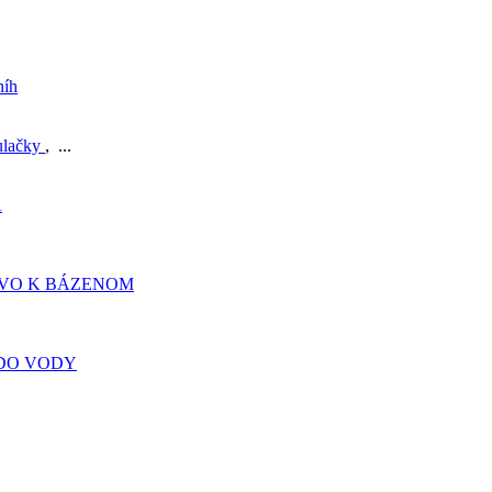
níh
ulačky
, ...
A
TVO K BÁZENOM
DO VODY