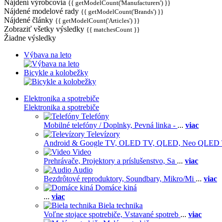
Nájdení výrobcovia
{{ getModelCount('Manufacturers') }}
Nájdené modelové rady
{{ getModelCount('Brands') }}
Nájdené články
{{ getModelCount('Articles') }}
Zobraziť všetky výsledky
{{ matchesCount }}
Žiadne výsledky
Výbava na leto
Bicykle a kolobežky
Elektronika a spotrebiče
Elektronika a spotrebiče
Telefóny
Mobilné telefóny / Doplnky,
Pevná linka -
...
viac
Televízory
Android & Google TV,
OLED TV,
QLED, Neo QLED
Video
Prehrávače,
Projektory a príslušenstvo,
Sa
...
viac
Audio
Bezdrôtové reproduktory,
Soundbary,
Mikro/Mi
...
viac
Domáce kiná
...
viac
Biela technika
Voľne stojace spotrebiče,
Vstavané spotreb
...
viac