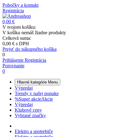
Pobočky a kontakt
Registrácia
0,00 €
V tvojom košíku:
V košíku nemáš žiadne produkty
Celková suma:
0,00 €
s DPH
Prejsť do nákupného košíka
0
Prihlásenie
Registrácia
Porovnanie
0
Hlavné kategórie
Menu
Výpredaj
Trendy v našej ponuke
%
Super akcie
Akcie
Výpredaj
Klubové ceny
Vybrané značky
Elektro a spotrebiče
Elektro a spotrebiče