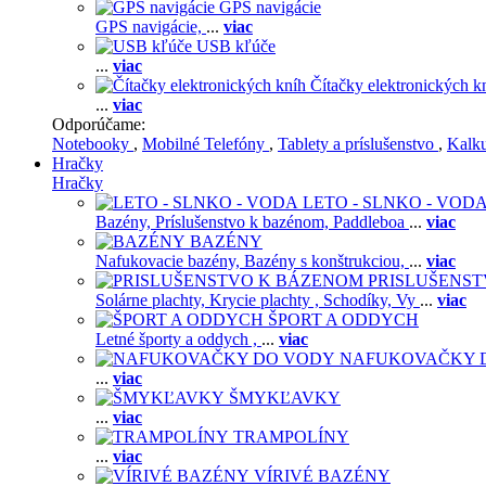
GPS navigácie
GPS navigácie,
...
viac
USB kľúče
...
viac
Čítačky elektronických k
...
viac
Odporúčame:
Notebooky
,
Mobilné Telefóny
,
Tablety a príslušenstvo
,
Kalk
Hračky
Hračky
LETO - SLNKO - VOD
Bazény,
Príslušenstvo k bazénom,
Paddleboa
...
viac
BAZÉNY
Nafukovacie bazény,
Bazény s konštrukciou,
...
viac
PRISLUŠENS
Solárne plachty,
Krycie plachty ,
Schodíky,
Vy
...
viac
ŠPORT A ODDYCH
Letné športy a oddych ,
...
viac
NAFUKOVAČKY 
...
viac
ŠMYKĽAVKY
...
viac
TRAMPOLÍNY
...
viac
VÍRIVÉ BAZÉNY