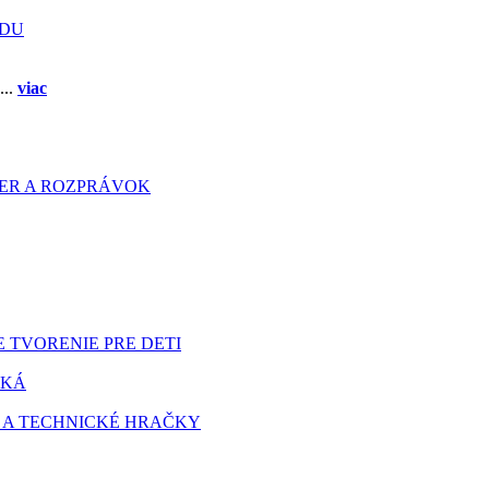
ADU
...
viac
HIER A ROZPRÁVOK
 TVORENIE PRE DETI
TKÁ
 A TECHNICKÉ HRAČKY