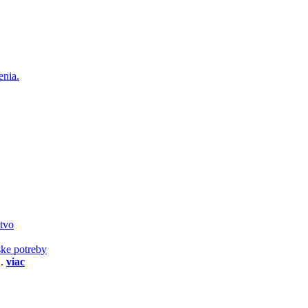
enia.
stvo
ske potreby
..
viac