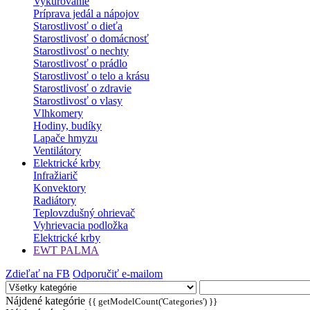
Vykurovanie
Príprava jedál a nápojov
Starostlivosť o dieťa
Starostlivosť o domácnosť
Starostlivosť o nechty
Starostlivosť o prádlo
Starostlivosť o telo a krásu
Starostlivosť o zdravie
Starostlivosť o vlasy
Vlhkomery
Hodiny, budíky
Lapače hmyzu
Ventilátory
Elektrické krby
Infražiarič
Konvektory
Radiátory
Teplovzdušný ohrievač
Vyhrievacia podložka
Elektrické krby
EWT PALMA
Zdieľať na FB
Odporučiť e-mailom
Nájdené kategórie
{{ getModelCount('Categories') }}