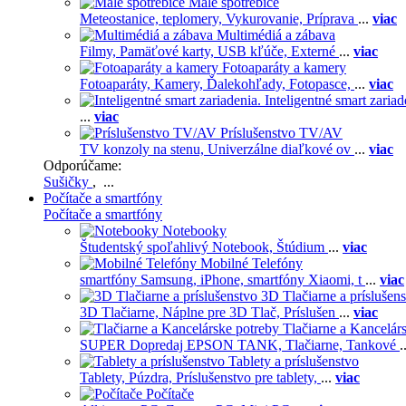
Malé spotrebiče
Meteostanice, teplomery,
Vykurovanie,
Príprava
...
viac
Multimédiá a zábava
Filmy,
Pamäťové karty,
USB kľúče,
Externé
...
viac
Fotoaparáty a kamery
Fotoaparáty,
Kamery,
Ďalekohľady,
Fotopasce,
...
viac
Inteligentné smart zariad
...
viac
Príslušenstvo TV/AV
TV konzoly na stenu,
Univerzálne diaľkové ov
...
viac
Odporúčame:
Sušičky
, ...
Počítače a smartfóny
Počítače a smartfóny
Notebooky
Študentský spoľahlivý Notebook,
Štúdium
...
viac
Mobilné Telefóny
smartfóny Samsung,
iPhone,
smartfóny Xiaomi,
t
...
viac
3D Tlačiarne a príslušen
3D Tlačiarne,
Náplne pre 3D Tlač,
Príslušen
...
viac
Tlačiarne a Kancelár
SUPER Dopredaj EPSON TANK,
Tlačiarne,
Tankové
.
Tablety a príslušenstvo
Tablety,
Púzdra,
Príslušenstvo pre tablety,
...
viac
Počítače