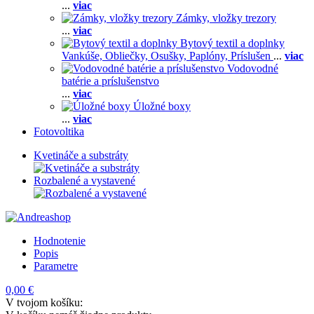
...
viac
Zámky, vložky trezory
...
viac
Bytový textil a doplnky
Vankúše,
Obliečky,
Osušky,
Paplóny,
Príslušen
...
viac
Vodovodné
batérie a príslušenstvo
...
viac
Úložné boxy
...
viac
Fotovoltika
Kvetináče a substráty
Rozbalené a vystavené
Hodnotenie
Popis
Parametre
0,00 €
V tvojom košíku: