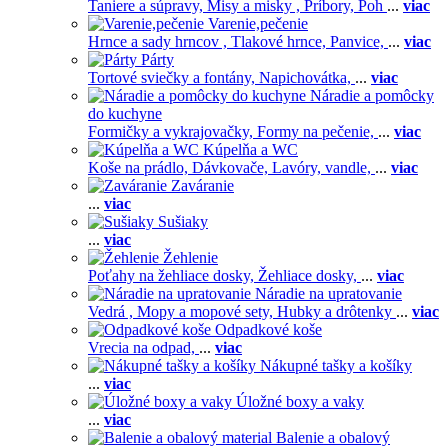
Taniere a súpravy,
Misy a misky ,
Príbory,
Poh
...
viac
Varenie,pečenie
Hrnce a sady hrncov ,
Tlakové hrnce,
Panvice,
...
viac
Párty
Tortové sviečky a fontány,
Napichovátka,
...
viac
Náradie a pomôcky
do kuchyne
Formičky a vykrajovačky,
Formy na pečenie,
...
viac
Kúpelňa a WC
Koše na prádlo,
Dávkovače,
Lavóry, vandle,
...
viac
Zaváranie
...
viac
Sušiaky
...
viac
Žehlenie
Poťahy na žehliace dosky,
Žehliace dosky,
...
viac
Náradie na upratovanie
Vedrá ,
Mopy a mopové sety,
Hubky a drôtenky
...
viac
Odpadkové koše
Vrecia na odpad,
...
viac
Nákupné tašky a košíky
...
viac
Úložné boxy a vaky
...
viac
Balenie a obalový