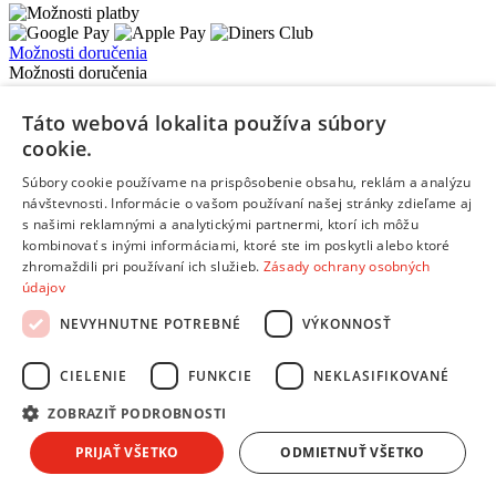
Možnosti doručenia
Možnosti doručenia
Expresné doručenie kuriérom
Táto webová lokalita používa súbory
Vynáška a odvoz starého spotrebiča
cookie.
Packeta - výdajné miesta a Z-BOXy
Doručenie do Česka
Súbory cookie používame na prispôsobenie obsahu, reklám a analýzu
návštevnosti. Informácie o vašom používaní našej stránky zdieľame aj
s našimi reklamnými a analytickými partnermi, ktorí ich môžu
kombinovať s inými informáciami, ktoré ste im poskytli alebo ktoré
zhromaždili pri používaní ich služieb.
Zásady ochrany osobných
údajov
Copyright © 2026 AndreaShop.sk.
Tvorba webu od
RIESENIA.com
NEVYHNUTNE POTREBNÉ
VÝKONNOSŤ
Táto stránka je chránená pomocou reCAPTCHA a uplatňujú sa
Pravidlá ochrany osobných údajov
spoločnosti Google a ich
Zmluvné podmienky
.
CIELENIE
FUNKCIE
NEKLASIFIKOVANÉ
Hups! Niečo sa pokazilo. Obnov stránku a skús to znova, prosím.
ZOBRAZIŤ PODROBNOSTI
Obnoviť stránku
PRIJAŤ VŠETKO
ODMIETNUŤ VŠETKO