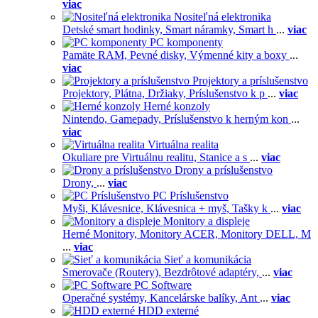
viac
Nositeľná elektronika
Detské smart hodinky,
Smart náramky,
Smart h
...
viac
PC komponenty
Pamäte RAM,
Pevné disky,
Výmenné kity a boxy
...
viac
Projektory a príslušenstvo
Projektory,
Plátna,
Držiaky,
Príslušenstvo k p
...
viac
Herné konzoly
Nintendo,
Gamepady,
Príslušenstvo k herným kon
...
viac
Virtuálna realita
Okuliare pre Virtuálnu realitu,
Stanice a s
...
viac
Drony a príslušenstvo
Drony,
...
viac
PC Príslušenstvo
Myši,
Klávesnice,
Klávesnica + myš,
Tašky k
...
viac
Monitory a displeje
Herné Monitory,
Monitory ACER,
Monitory DELL,
M
...
viac
Sieť a komunikácia
Smerovače (Routery),
Bezdrôtové adaptéry,
...
viac
PC Software
Operačné systémy,
Kancelárske balíky,
Ant
...
viac
HDD externé