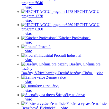
program 5040
...
viac
HECHT ACCU
program 1278
...
viac
HECHT ACCU
program 6260
...
viac
Kärcher Professional
...
viac
Procraft
...
viac
Procraft Industrial
...
viac
Bazény, Chémia pre
bazény
Bazény,
Vírivé bazény,
Detské bazény,
Chém
...
viac
Zemné valce
...
viac
Cirkulárky
...
viac
Štiepačky na drevo
...
viac
Fukáre a vysávače na líste
Benzínové,
Elektrické,
...
viac