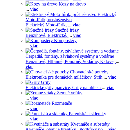
Kozy na drevo
...
viac
Elektrický
Moto-fúrik, príslušenstvo
Elektrický Moto-fúrik,
...
viac
Snežné frézy
Benzínové,
Elektrické,
...
viac
Kompostéry
...
viac
Čerpadlá, fontány, závlahové systémy a vodárne
Benzínové,
Hlbinné,
Ponorné,
Vodárne,
Kalové,
...
viac
Chovateľské potreby
Elektronika pre domácich miláčikov,
Strih
...
viac
Grily
Elektrické grily, panvice,
Grily na uhlie a
...
viac
Zemné vrtáky
...
viac
Rozmetače
...
viac
Pareniská a skleníky
...
viac
Kvetináče a substráty
Kvetináče, obaly a hrantíky ,
Podložky po
...
viac