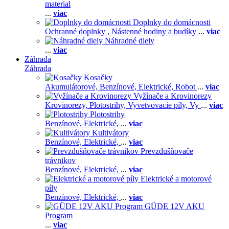
material
...
viac
Doplnky do domácnosti
Ochranné doplnky ,
Nástenné hodiny a budíky
...
viac
Náhradné diely
...
viac
Záhrada
Záhrada
Kosačky
Akumulátorové,
Benzínové,
Elektrické,
Robot
...
viac
Vyžínače a Krovinorezy
Krovinorezy,
Plotostrihy,
Vyvetvovacie píly,
Vy
...
viac
Plotostrihy
Benzínové,
Elektrické,
...
viac
Kultivátory
Benzínové,
Elektrické,
...
viac
Prevzdušňovače
trávnikov
Benzínové,
Elektrické,
...
viac
Elektrické a motorové
píly
Benzínové,
Elektrické,
...
viac
GÜDE 12V AKU
Program
...
viac