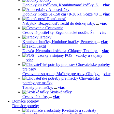
Kočíky
Doplnky ku kočíkom,
Kombinované kočíky,
S
...
viac
Autosedačky
Doplnky,
i-Size 61-150 cm / 9-36 kg,
i-Size 40
...
viac
Domácnosť
Nábytok,
Bezpečnosť,
Textil do detskej izby,
...
viac
Cestovanie
Cestovné postieľky,
Ergonomické nosiče,
Ša
...
viac
Hračky
Kreatívne hračky,
Hudobné hračky,
Penové p
...
viac
Textil
Dievča,
Neutrálna kolekcia,
Chlapec,
Textil pr
...
viac
POS - vzorky a stojany
...
viac
Chovateľské potreby
pre psov
Cestovanie so psom,
Maškrty pre psov,
Obojky
...
viac
Chovateľské
potreby pre mačky
Toalety pre mačky,
...
viac
Školské tašky
Cestovné kufre,
...
viac
Domáce potreby
Domáce potreby
Kvetináče a substráty