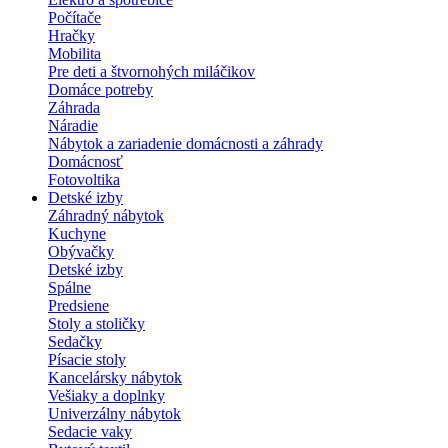
Počítače
Hračky
Mobilita
Pre deti a štvornohých miláčikov
Domáce potreby
Záhrada
Náradie
Nábytok a zariadenie domácnosti a záhrady
Domácnosť
Fotovoltika
Detské izby
Záhradný nábytok
Kuchyne
Obývačky
Detské izby
Spálne
Predsiene
Stoly a stoličky
Sedačky
Písacie stoly
Kancelársky nábytok
Vešiaky a doplnky
Univerzálny nábytok
Sedacie vaky