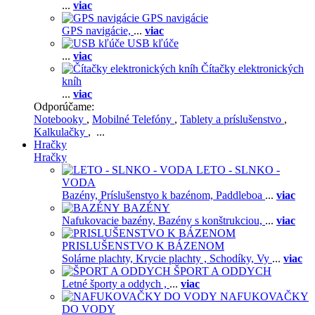
...
viac
GPS navigácie
GPS navigácie,
...
viac
USB kľúče
...
viac
Čítačky elektronických
kníh
...
viac
Odporúčame:
Notebooky
,
Mobilné Telefóny
,
Tablety a príslušenstvo
,
Kalkulačky
, ...
Hračky
Hračky
LETO - SLNKO -
VODA
Bazény,
Príslušenstvo k bazénom,
Paddleboa
...
viac
BAZÉNY
Nafukovacie bazény,
Bazény s konštrukciou,
...
viac
PRISLUŠENSTVO K BÁZENOM
Solárne plachty,
Krycie plachty ,
Schodíky,
Vy
...
viac
ŠPORT A ODDYCH
Letné športy a oddych ,
...
viac
NAFUKOVAČKY
DO VODY