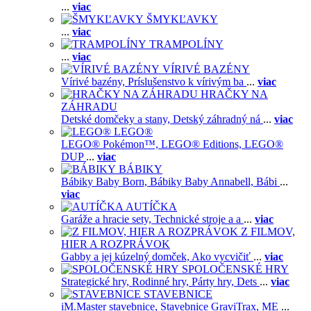
...
viac
ŠMYKĽAVKY
...
viac
TRAMPOLÍNY
...
viac
VÍRIVÉ BAZÉNY
Vírivé bazény,
Príslušenstvo k vírivým ba
...
viac
HRAČKY NA
ZÁHRADU
Detské domčeky a stany,
Detský záhradný ná
...
viac
LEGO®
LEGO® Pokémon™,
LEGO® Editions,
LEGO®
DUP
...
viac
BÁBIKY
Bábiky Baby Born,
Bábiky Baby Annabell,
Bábi
...
viac
AUTÍČKA
Garáže a hracie sety,
Technické stroje a a
...
viac
Z FILMOV,
HIER A ROZPRÁVOK
Gabby a jej kúzelný domček,
Ako vycvičiť
...
viac
SPOLOČENSKÉ HRY
Strategické hry,
Rodinné hry,
Párty hry,
Dets
...
viac
STAVEBNICE
iM.Master stavebnice,
Stavebnice GraviTrax,
ME
...