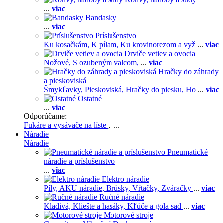
...
viac
Bandasky
...
viac
Príslušenstvo
Ku kosačkám,
K pílam,
Ku krovinorezom a vyž
...
viac
Drviče vetiev a ovocia
Nožové,
S ozubeným valcom,
...
viac
Hračky do záhrady
a pieskoviská
Šmykľavky,
Pieskoviská,
Hračky do piesku,
Ho
...
viac
Ostatné
...
viac
Odporúčame:
Fukáre a vysávače na líste
, ...
Náradie
Náradie
Pneumatické
náradie a príslušenstvo
...
viac
Elektro náradie
Píly,
AKU náradie,
Brúsky,
Vŕtačky,
Zváračky
...
viac
Ručné náradie
Kladivá,
Kliešte a hasáky,
Kľúče a gola sad
...
viac
Motorové stroje