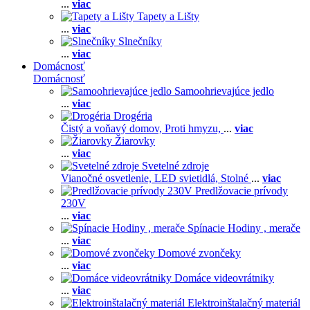
...
viac
Tapety a Lišty
...
viac
Slnečníky
...
viac
Domácnosť
Domácnosť
Samoohrievajúce jedlo
...
viac
Drogéria
Čistý a voňavý domov,
Proti hmyzu,
...
viac
Žiarovky
...
viac
Svetelné zdroje
Vianočné osvetlenie,
LED svietidlá,
Stolné
...
viac
Predlžovacie prívody
230V
...
viac
Spínacie Hodiny , merače
...
viac
Domové zvončeky
...
viac
Domáce videovrátniky
...
viac
Elektroinštalačný materiál