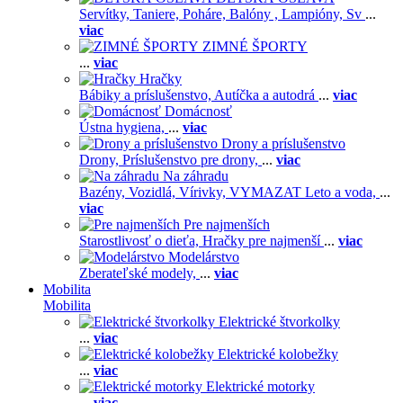
Servítky,
Taniere,
Poháre,
Balóny ,
Lampióny,
Sv
...
viac
ZIMNÉ ŠPORTY
...
viac
Hračky
Bábiky a príslušenstvo,
Autíčka a autodrá
...
viac
Domácnosť
Ústna hygiena,
...
viac
Drony a príslušenstvo
Drony,
Príslušenstvo pre drony,
...
viac
Na záhradu
Bazény,
Vozidlá,
Vírivky,
VYMAZAT Leto a voda,
...
viac
Pre najmenších
Starostlivosť o dieťa,
Hračky pre najmenší
...
viac
Modelárstvo
Zberateľské modely,
...
viac
Mobilita
Mobilita
Elektrické štvorkolky
...
viac
Elektrické kolobežky
...
viac
Elektrické motorky
...
viac