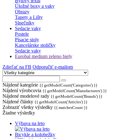
Bytový textil
Úložné boxy a vaky
Obrazy
Tapety a Lišty
Slnečníky
Sedacie vaky
Postele
Písacie stoly
Kancelárske stoličky
Sedacie vaky
Eurobal medium zeleno biely
Zdieľať na FB
Odporučiť e-mailom
Nájdené kategórie
{{ getModelCount('Categories') }}
Nájdení výrobcovia
{{ getModelCount('Manufacturers') }}
Nájdené modelové rady
{{ getModelCount('Brands') }}
Nájdené články
{{ getModelCount('Articles') }}
Zobraziť všetky výsledky
{{ matchesCount }}
Žiadne výsledky
Výbava na leto
Bicykle a kolobežky