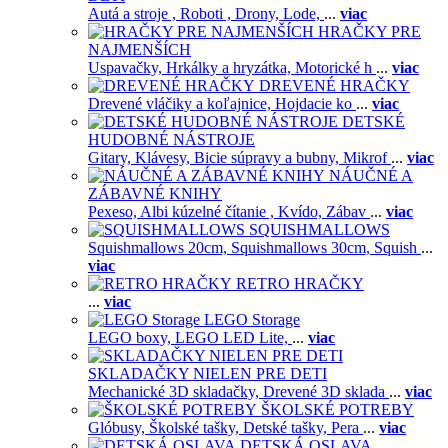
Autá a stroje ,
Roboti ,
Drony,
Lode,
...
viac
HRAČKY PRE
NAJMENŠÍCH
Uspavačky,
Hrkálky a hryzátka,
Motorické h
...
viac
DREVENÉ HRAČKY
Drevené vláčiky a koľajnice,
Hojdacie ko
...
viac
DETSKÉ
HUDOBNÉ NÁSTROJE
Gitary,
Klávesy,
Bicie súpravy a bubny,
Mikrof
...
viac
NÁUČNÉ A
ZÁBAVNÉ KNIHY
Pexeso,
Albi kúzelné čítanie ,
Kvído,
Zábav
...
viac
SQUISHMALLOWS
Squishmallows 20cm,
Squishmallows 30cm,
Squish
...
viac
RETRO HRAČKY
...
viac
LEGO Storage
LEGO boxy,
LEGO LED Lite,
...
viac
SKLADAČKY NIELEN PRE DETI
Mechanické 3D skladačky,
Drevené 3D sklada
...
viac
ŠKOLSKÉ POTREBY
Glóbusy,
Školské tašky,
Detské tašky,
Pera
...
viac
DETSKÁ OSLAVA