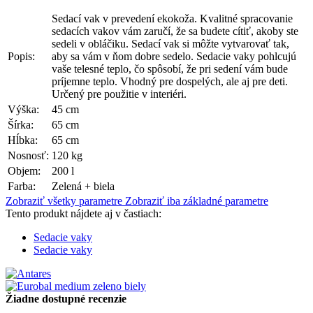
Sedací vak v prevedení ekokoža. Kvalitné spracovanie
sedacích vakov vám zaručí, že sa budete cítiť, akoby ste
sedeli v obláčiku. Sedací vak si môžte vytvarovať tak,
Popis:
aby sa vám v ňom dobre sedelo. Sedacie vaky pohlcujú
vaše telesné teplo, čo spôsobí, že pri sedení vám bude
príjemne teplo. Vhodný pre dospelých, ale aj pre deti.
Určený pre použitie v interiéri.
Výška:
45 cm
Šírka:
65 cm
Hĺbka:
65 cm
Nosnosť:
120 kg
Objem:
200 l
Farba:
Zelená + biela
Zobraziť všetky parametre
Zobraziť iba základné parametre
Tento produkt nájdete aj v častiach:
Sedacie vaky
Sedacie vaky
Žiadne dostupné recenzie