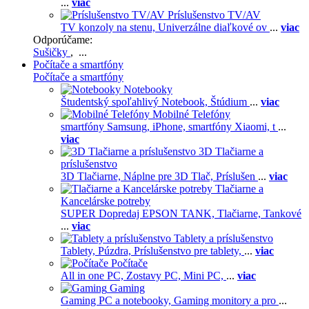
...
viac
Príslušenstvo TV/AV
TV konzoly na stenu,
Univerzálne diaľkové ov
...
viac
Odporúčame:
Sušičky
, ...
Počítače a smartfóny
Počítače a smartfóny
Notebooky
Študentský spoľahlivý Notebook,
Štúdium
...
viac
Mobilné Telefóny
smartfóny Samsung,
iPhone,
smartfóny Xiaomi,
t
...
viac
3D Tlačiarne a
príslušenstvo
3D Tlačiarne,
Náplne pre 3D Tlač,
Príslušen
...
viac
Tlačiarne a
Kancelárske potreby
SUPER Dopredaj EPSON TANK,
Tlačiarne,
Tankové
...
viac
Tablety a príslušenstvo
Tablety,
Púzdra,
Príslušenstvo pre tablety,
...
viac
Počítače
All in one PC,
Zostavy PC,
Mini PC,
...
viac
Gaming
Gaming PC a notebooky,
Gaming monitory a pro
...