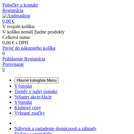
Pobočky a kontakt
Registrácia
0,00 €
V tvojom košíku:
V košíku nemáš žiadne produkty
Celková suma:
0,00 €
s DPH
Prejsť do nákupného košíka
0
Prihlásenie
Registrácia
Porovnanie
0
Hlavné kategórie
Menu
Výpredaj
Trendy v našej ponuke
%
Super akcie
Akcie
Výpredaj
Klubové ceny
Vybrané značky
Nábytok a zariadenie domácnosti a záhrady
Elektro a spotrebiče