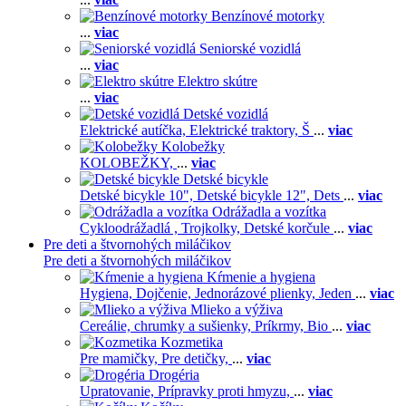
Benzínové motorky
...
viac
Seniorské vozidlá
...
viac
Elektro skútre
...
viac
Detské vozidlá
Elektrické autíčka,
Elektrické traktory,
Š
...
viac
Kolobežky
KOLOBEŽKY,
...
viac
Detské bicykle
Detské bicykle 10",
Detské bicykle 12",
Dets
...
viac
Odrážadla a vozítka
Cykloodrážadlá ,
Trojkolky,
Detské korčule
...
viac
Pre deti a štvornohých miláčikov
Pre deti a štvornohých miláčikov
Kŕmenie a hygiena
Hygiena,
Dojčenie,
Jednorázové plienky,
Jeden
...
viac
Mlieko a výživa
Cereálie, chrumky a sušienky,
Príkrmy,
Bio
...
viac
Kozmetika
Pre mamičky,
Pre detičky,
...
viac
Drogéria
Upratovanie,
Prípravky proti hmyzu,
...
viac