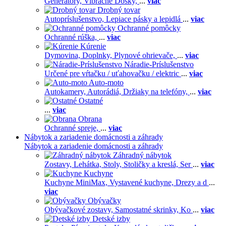
Generátory,
Vibračné Dosky,
...
viac
Drobný tovar
Autopríslušenstvo,
Lepiace pásky a lepidlá
...
viac
Ochranné pomôcky
Ochranné rúška,
...
viac
Kúrenie
Dymovina,
Doplnky,
Plynové ohrievače,
...
viac
Náradie-Príslušenstvo
Určené pre vŕtačku / uťahovačku / elektric
...
viac
Auto-moto
Autokamery,
Autorádiá,
Držiaky na telefóny,
...
viac
Ostatné
...
viac
Obrana
Ochranné spreje,
...
viac
Nábytok a zariadenie domácnosti a záhrady
Nábytok a zariadenie domácnosti a záhrady
Záhradný nábytok
Zostavy,
Lehátka,
Stoly,
Stoličky a kreslá,
Ser
...
viac
Kuchyne
Kuchyne MiniMax,
Vystavené kuchyne,
Drezy a d
...
viac
Obývačky
Obývačkové zostavy,
Samostatné skrinky,
Ko
...
viac
Detské izby