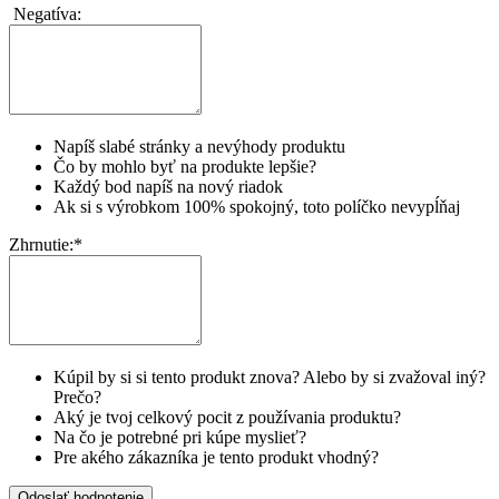
Negatíva:
Napíš slabé stránky a nevýhody produktu
Čo by mohlo byť na produkte lepšie?
Každý bod napíš na nový riadok
Ak si s výrobkom 100% spokojný, toto políčko nevypĺňaj
Zhrnutie:
*
Kúpil by si si tento produkt znova? Alebo by si zvažoval iný?
Prečo?
Aký je tvoj celkový pocit z používania produktu?
Na čo je potrebné pri kúpe myslieť?
Pre akého zákazníka je tento produkt vhodný?
Odoslať hodnotenie