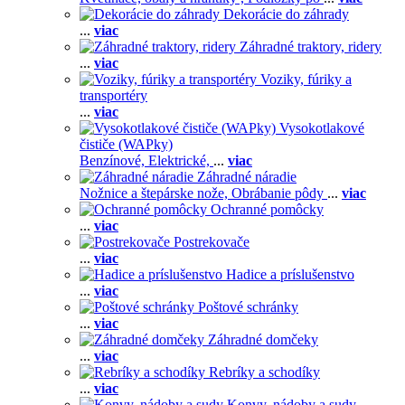
Dekorácie do záhrady
...
viac
Záhradné traktory, ridery
...
viac
Voziky, fúriky a
transportéry
...
viac
Vysokotlakové
čističe (WAPky)
Benzínové,
Elektrické,
...
viac
Záhradné náradie
Nožnice a štepárske nože,
Obrábanie pôdy
...
viac
Ochranné pomôcky
...
viac
Postrekovače
...
viac
Hadice a príslušenstvo
...
viac
Poštové schránky
...
viac
Záhradné domčeky
...
viac
Rebríky a schodíky
...
viac
Konvy, nádoby a sudy