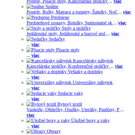
Postele,
Písacie stoly,
Kancelárske stoličky
...
viac
Spálne
Postele,
Rošty,
Matrace a toppery,
Šatníky,
Noč
...
viac
Predsiene
Predsieňové zostavy,
Botníky,
Samostatné sk
...
viac
Stoly a stoličky
Jedálenské stoly,
Jedálenské a barové stol
...
viac
Sedačky
...
viac
Písacie stoly
...
viac
Kancelársky nábytok
Kancelárske stoličky,
Konferenčné stoličky
...
viac
Vešiaky a doplnky
...
viac
Univerzálny nábytok
...
viac
Sedacie vaky
...
viac
Bytový textil
Vankúše,
Obliečky,
Osušky,
Uteráky,
Paplóny,
P
...
viac
Úložné boxy a vaky
...
viac
Obrazy