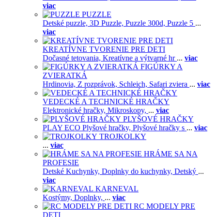
viac
PUZZLE
Detské puzzle,
3D Puzzle,
Puzzle 300d,
Puzzle 5
...
viac
KREATÍVNE TVORENIE PRE DETI
Dočasné tetovania,
Kreatívne a výtvarné hr
...
viac
FIGÚRKY A
ZVIERATKÁ
Hrdinovia,
Z rozprávok,
Schleich,
Safari zviera
...
viac
VEDECKÉ A TECHNICKÉ HRAČKY
Elektronické hračky,
Mikroskopy,
...
viac
PLYŠOVÉ HRAČKY
PLAY ECO Plyšové hračky,
Plyšové hračky s
...
viac
TROJKOLKY
...
viac
HRÁME SA NA
PROFESIE
Detské Kuchynky,
Doplnky do kuchynky,
Detský
...
viac
KARNEVAL
Kostýmy,
Doplnky,
...
viac
RC MODELY PRE
DETI