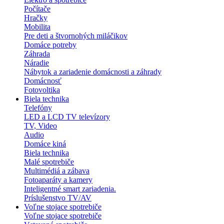
Počítače
Hračky
Mobilita
Pre deti a štvornohých miláčikov
Domáce potreby
Záhrada
Náradie
Nábytok a zariadenie domácnosti a záhrady
Domácnosť
Fotovoltika
Biela technika
Telefóny
LED a LCD TV televízory
TV, Video
Audio
Domáce kiná
Biela technika
Malé spotrebiče
Multimédiá a zábava
Fotoaparáty a kamery
Inteligentné smart zariadenia.
Príslušenstvo TV/AV
Voľne stojace spotrebiče
Voľne stojace spotrebiče