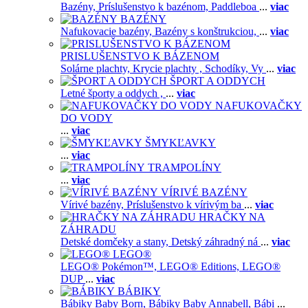
Bazény,
Príslušenstvo k bazénom,
Paddleboa
...
viac
BAZÉNY
Nafukovacie bazény,
Bazény s konštrukciou,
...
viac
PRISLUŠENSTVO K BÁZENOM
Solárne plachty,
Krycie plachty ,
Schodíky,
Vy
...
viac
ŠPORT A ODDYCH
Letné športy a oddych ,
...
viac
NAFUKOVAČKY
DO VODY
...
viac
ŠMYKĽAVKY
...
viac
TRAMPOLÍNY
...
viac
VÍRIVÉ BAZÉNY
Vírivé bazény,
Príslušenstvo k vírivým ba
...
viac
HRAČKY NA
ZÁHRADU
Detské domčeky a stany,
Detský záhradný ná
...
viac
LEGO®
LEGO® Pokémon™,
LEGO® Editions,
LEGO®
DUP
...
viac
BÁBIKY
Bábiky Baby Born,
Bábiky Baby Annabell,
Bábi
...