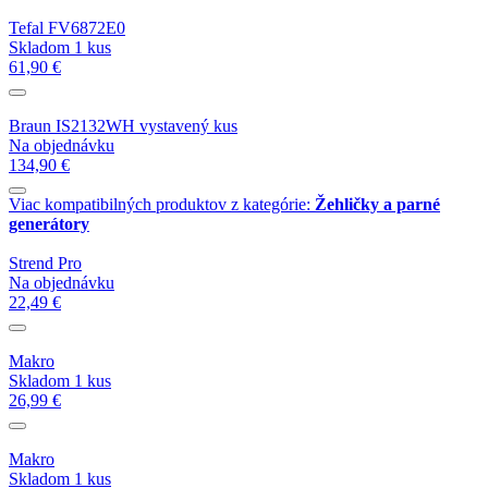
Tefal FV6872E0
Skladom 1 kus
61,90 €
Braun IS2132WH vystavený kus
Na objednávku
134,90 €
Viac kompatibilných produktov z kategórie:
Žehličky a parné
generátory
Strend Pro
Na objednávku
22,49 €
Makro
Skladom 1 kus
26,99 €
Makro
Skladom 1 kus