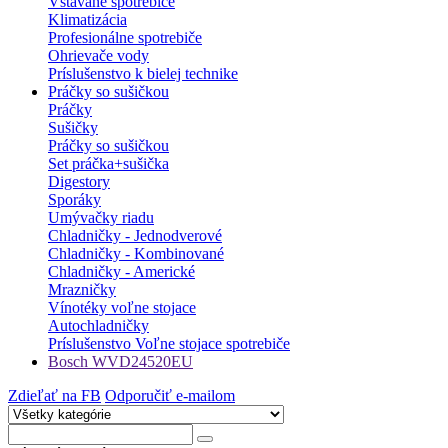
Vstavané spotrebiče
Klimatizácia
Profesionálne spotrebiče
Ohrievače vody
Príslušenstvo k bielej technike
Práčky so sušičkou
Práčky
Sušičky
Práčky so sušičkou
Set práčka+sušička
Digestory
Sporáky
Umývačky riadu
Chladničky - Jednodverové
Chladničky - Kombinované
Chladničky - Americké
Mrazničky
Vínotéky voľne stojace
Autochladničky
Príslušenstvo Voľne stojace spotrebiče
Bosch WVD24520EU
Zdieľať na FB
Odporučiť e-mailom