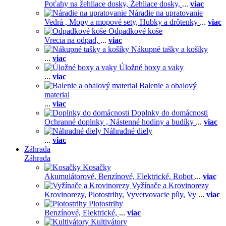
Poťahy na žehliace dosky,
Žehliace dosky,
...
viac
Náradie na upratovanie
Vedrá ,
Mopy a mopové sety,
Hubky a drôtenky
...
viac
Odpadkové koše
Vrecia na odpad,
...
viac
Nákupné tašky a košíky
...
viac
Úložné boxy a vaky
...
viac
Balenie a obalový
material
...
viac
Doplnky do domácnosti
Ochranné doplnky ,
Nástenné hodiny a budíky
...
viac
Náhradné diely
...
viac
Záhrada
Záhrada
Kosačky
Akumulátorové,
Benzínové,
Elektrické,
Robot
...
viac
Vyžínače a Krovinorezy
Krovinorezy,
Plotostrihy,
Vyvetvovacie píly,
Vy
...
viac
Plotostrihy
Benzínové,
Elektrické,
...
viac
Kultivátory