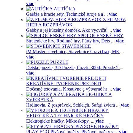
viac
AUTÍČKA
Garáže a hracie sety,
Technické stroje a a
...
viac
Z FILMOV,
HIER A ROZPRÁVOK
Gabby a jej kúzelný domček,
Ako vycvičiť
...
viac
SPOLOČENSKÉ HRY
Strategické hry,
Rodinné hry,
Párty hry,
Dets
...
viac
STAVEBNICE
iM.Master stavebnice,
Stavebnice GraviTrax,
ME
...
viac
PUZZLE
Detské puzzle,
3D Puzzle,
Puzzle 300d,
Puzzle 5
...
viac
KREATÍVNE TVORENIE PRE DETI
Dočasné tetovania,
Kreatívne a výtvarné hr
...
viac
FIGÚRKY A
ZVIERATKÁ
Hrdinovia,
Z rozprávok,
Schleich,
Safari zviera
...
viac
VEDECKÉ A TECHNICKÉ HRAČKY
Elektronické hračky,
Mikroskopy,
...
viac
PLYŠOVÉ HRAČKY
PLAY ECO Plyšové hračky,
Plyšové hračky s
...
viac