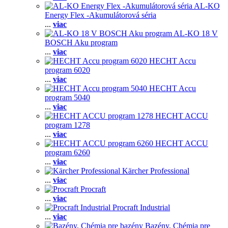
AL-KO
Energy Flex -Akumulátorová séria
...
viac
AL-KO 18 V
BOSCH Aku program
...
viac
HECHT Accu
program 6020
...
viac
HECHT Accu
program 5040
...
viac
HECHT ACCU
program 1278
...
viac
HECHT ACCU
program 6260
...
viac
Kärcher Professional
...
viac
Procraft
...
viac
Procraft Industrial
...
viac
Bazény, Chémia pre