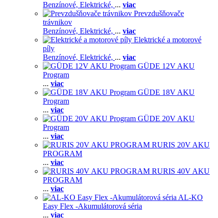
Benzínové,
Elektrické,
...
viac
Prevzdušňovače
trávnikov
Benzínové,
Elektrické,
...
viac
Elektrické a motorové
píly
Benzínové,
Elektrické,
...
viac
GÜDE 12V AKU
Program
...
viac
GÜDE 18V AKU
Program
...
viac
GÜDE 20V AKU
Program
...
viac
RURIS 20V AKU
PROGRAM
...
viac
RURIS 40V AKU
PROGRAM
...
viac
AL-KO
Easy Flex -Akumulátorová séria
...
viac