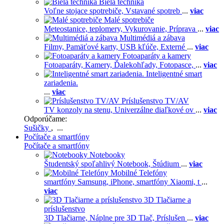
Biela technika
Voľne stojace spotrebiče,
Vstavané spotreb
...
viac
Malé spotrebiče
Meteostanice, teplomery,
Vykurovanie,
Príprava
...
viac
Multimédiá a zábava
Filmy,
Pamäťové karty,
USB kľúče,
Externé
...
viac
Fotoaparáty a kamery
Fotoaparáty,
Kamery,
Ďalekohľady,
Fotopasce,
...
viac
Inteligentné smart
zariadenia.
...
viac
Príslušenstvo TV/AV
TV konzoly na stenu,
Univerzálne diaľkové ov
...
viac
Odporúčame:
Sušičky
, ...
Počítače a smartfóny
Počítače a smartfóny
Notebooky
Študentský spoľahlivý Notebook,
Štúdium
...
viac
Mobilné Telefóny
smartfóny Samsung,
iPhone,
smartfóny Xiaomi,
t
...
viac
3D Tlačiarne a
príslušenstvo
3D Tlačiarne,
Náplne pre 3D Tlač,
Príslušen
...
viac