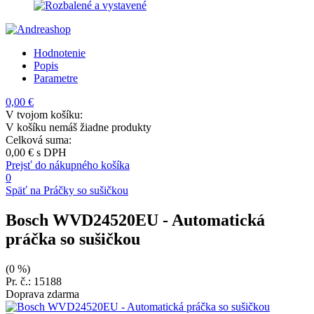
Hodnotenie
Popis
Parametre
0,00 €
V tvojom košíku:
V košíku nemáš žiadne produkty
Celková suma:
0,00 €
s DPH
Prejsť do nákupného košíka
0
Späť na Práčky so sušičkou
Bosch WVD24520EU
- Automatická
práčka so sušičkou
(0 %)
Pr. č.: 15188
Doprava zdarma