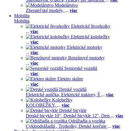
Modelárstvo
Zberateľské modely,
...
viac
Mobilita
Mobilita
Elektrické štvorkolky
...
viac
Elektrické kolobežky
...
viac
Elektrické motorky
...
viac
Benzínové motorky
...
viac
Seniorské vozidlá
...
viac
Elektro skútre
...
viac
Detské vozidlá
Elektrické autíčka,
Elektrické traktory,
Š
...
viac
Kolobežky
KOLOBEŽKY,
...
viac
Detské bicykle
Detské bicykle 10",
Detské bicykle 12",
Dets
...
viac
Odrážadla a vozítka
Cykloodrážadlá ,
Trojkolky,
Detské korčule
...
viac