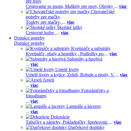
pre psov
Cestovanie so psom,
Maškrty pre psov,
Obojky
...
viac
Chovateľské
potreby pre mačky
Toalety pre mačky,
...
viac
Školské tašky
Cestovné kufre,
...
viac
Domáce potreby
Domáce potreby
Kvetináče a substráty
Kvetináče, obaly a hrantíky ,
Podložky po
...
viac
Substráty a hnojivá
...
viac
Umelé kvety
Umelé kvety a kytice,
Zeleň,
Bobule a plody,
V
...
viac
Anjeli
...
viac
Fotorámčeky a
fotoalbumy
...
viac
Lampáše a lucerny
...
viac
Dekorácie
Tabuľky a zápichy,
Pokladničky, šperkovnic
...
viac
Darčekové doplnky