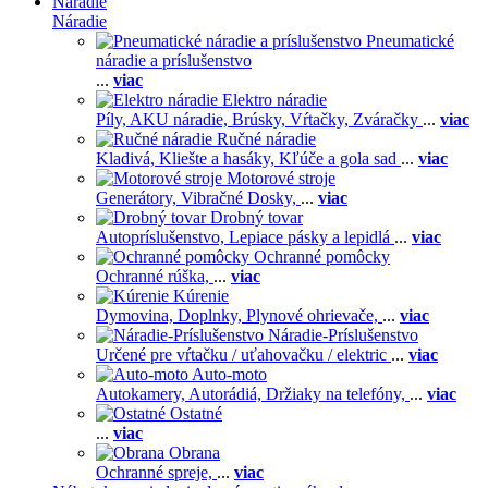
Náradie
Náradie
Pneumatické
náradie a príslušenstvo
...
viac
Elektro náradie
Píly,
AKU náradie,
Brúsky,
Vŕtačky,
Zváračky
...
viac
Ručné náradie
Kladivá,
Kliešte a hasáky,
Kľúče a gola sad
...
viac
Motorové stroje
Generátory,
Vibračné Dosky,
...
viac
Drobný tovar
Autopríslušenstvo,
Lepiace pásky a lepidlá
...
viac
Ochranné pomôcky
Ochranné rúška,
...
viac
Kúrenie
Dymovina,
Doplnky,
Plynové ohrievače,
...
viac
Náradie-Príslušenstvo
Určené pre vŕtačku / uťahovačku / elektric
...
viac
Auto-moto
Autokamery,
Autorádiá,
Držiaky na telefóny,
...
viac
Ostatné
...
viac
Obrana
Ochranné spreje,
...
viac