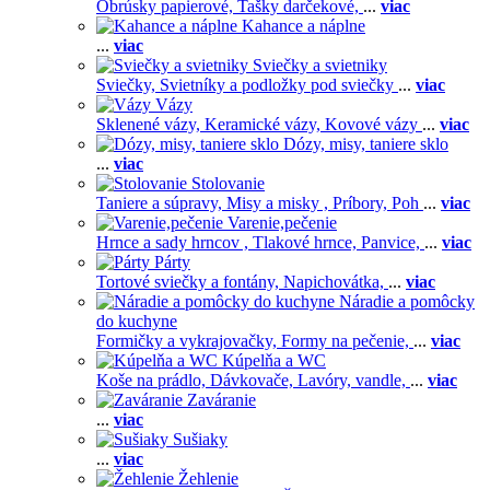
Obrúsky papierové,
Tašky darčekové,
...
viac
Kahance a náplne
...
viac
Sviečky a svietniky
Sviečky,
Svietníky a podložky pod sviečky
...
viac
Vázy
Sklenené vázy,
Keramické vázy,
Kovové vázy
...
viac
Dózy, misy, taniere sklo
...
viac
Stolovanie
Taniere a súpravy,
Misy a misky ,
Príbory,
Poh
...
viac
Varenie,pečenie
Hrnce a sady hrncov ,
Tlakové hrnce,
Panvice,
...
viac
Párty
Tortové sviečky a fontány,
Napichovátka,
...
viac
Náradie a pomôcky
do kuchyne
Formičky a vykrajovačky,
Formy na pečenie,
...
viac
Kúpelňa a WC
Koše na prádlo,
Dávkovače,
Lavóry, vandle,
...
viac
Zaváranie
...
viac
Sušiaky
...
viac
Žehlenie