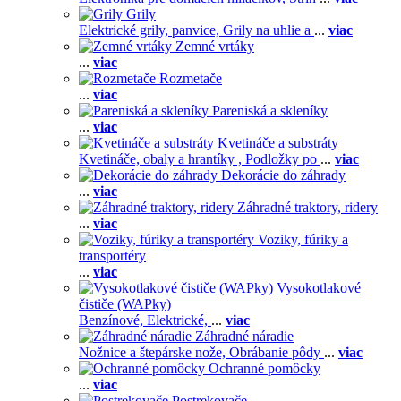
Grily
Elektrické grily, panvice,
Grily na uhlie a
...
viac
Zemné vrtáky
...
viac
Rozmetače
...
viac
Pareniská a skleníky
...
viac
Kvetináče a substráty
Kvetináče, obaly a hrantíky ,
Podložky po
...
viac
Dekorácie do záhrady
...
viac
Záhradné traktory, ridery
...
viac
Voziky, fúriky a
transportéry
...
viac
Vysokotlakové
čističe (WAPky)
Benzínové,
Elektrické,
...
viac
Záhradné náradie
Nožnice a štepárske nože,
Obrábanie pôdy
...
viac
Ochranné pomôcky
...
viac
Postrekovače