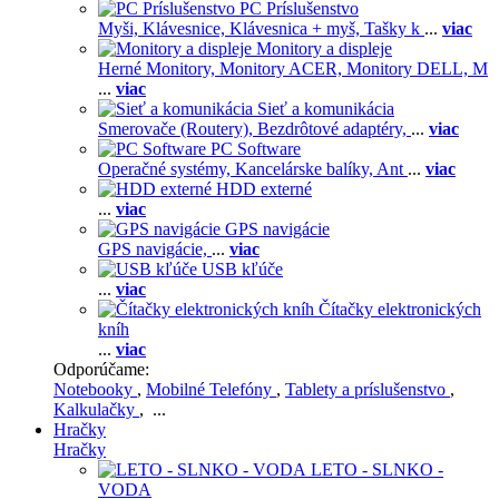
PC Príslušenstvo
Myši,
Klávesnice,
Klávesnica + myš,
Tašky k
...
viac
Monitory a displeje
Herné Monitory,
Monitory ACER,
Monitory DELL,
M
...
viac
Sieť a komunikácia
Smerovače (Routery),
Bezdrôtové adaptéry,
...
viac
PC Software
Operačné systémy,
Kancelárske balíky,
Ant
...
viac
HDD externé
...
viac
GPS navigácie
GPS navigácie,
...
viac
USB kľúče
...
viac
Čítačky elektronických
kníh
...
viac
Odporúčame:
Notebooky
,
Mobilné Telefóny
,
Tablety a príslušenstvo
,
Kalkulačky
, ...
Hračky
Hračky
LETO - SLNKO -
VODA