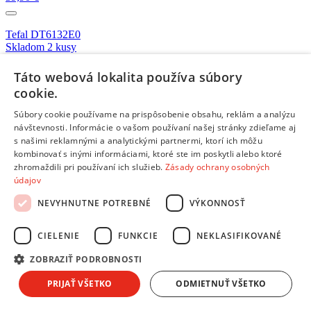
Tefal DT6132E0
Skladom 2 kusy
32,90 €
Táto webová lokalita používa súbory
cookie.
AEG M3GCP400
Na objednávku
Súbory cookie používame na prispôsobenie obsahu, reklám a analýzu
7,00 €
návštevnosti. Informácie o vašom používaní našej stránky zdieľame aj
s našimi reklamnými a analytickými partnermi, ktorí ich môžu
Whirlpool 480181700939
kombinovať s inými informáciami, ktoré ste im poskytli alebo ktoré
Na objednávku
zhromaždili pri používaní ich služieb.
Zásady ochrany osobných
16,90 €
údajov
NEVYHNUTNE POTREBNÉ
VÝKONNOSŤ
Whirlpool MWC015
Skladom 5 a viac kusov
10,90 €
CIELENIE
FUNKCIE
NEKLASIFIKOVANÉ
ZOBRAZIŤ PODROBNOSTI
Whirlpool SHA025
PRIJAŤ VŠETKO
ODMIETNUŤ VŠETKO
Na objednávku
13,00 €