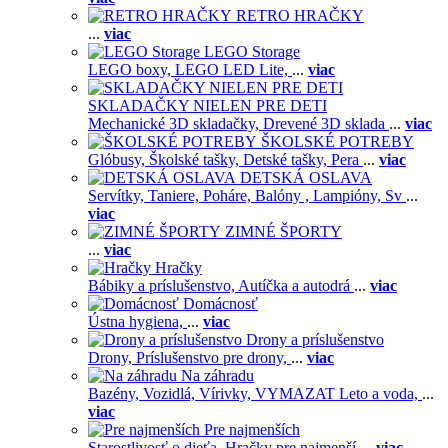
RETRO HRAČKY
...
viac
LEGO Storage
LEGO boxy,
LEGO LED Lite,
...
viac
SKLADAČKY NIELEN PRE DETI
Mechanické 3D skladačky,
Drevené 3D sklada
...
viac
ŠKOLSKÉ POTREBY
Glóbusy,
Školské tašky,
Detské tašky,
Pera
...
viac
DETSKÁ OSLAVA
Servítky,
Taniere,
Poháre,
Balóny ,
Lampióny,
Sv
...
viac
ZIMNÉ ŠPORTY
...
viac
Hračky
Bábiky a príslušenstvo,
Autíčka a autodrá
...
viac
Domácnosť
Ústna hygiena,
...
viac
Drony a príslušenstvo
Drony,
Príslušenstvo pre drony,
...
viac
Na záhradu
Bazény,
Vozidlá,
Vírivky,
VYMAZAT Leto a voda,
...
viac
Pre najmenších
Starostlivosť o dieťa,
Hračky pre najmenší
...
viac