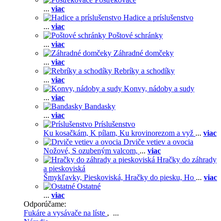
...
viac
Hadice a príslušenstvo
...
viac
Poštové schránky
...
viac
Záhradné domčeky
...
viac
Rebríky a schodíky
...
viac
Konvy, nádoby a sudy
...
viac
Bandasky
...
viac
Príslušenstvo
Ku kosačkám,
K pílam,
Ku krovinorezom a vyž
...
viac
Drviče vetiev a ovocia
Nožové,
S ozubeným valcom,
...
viac
Hračky do záhrady
a pieskoviská
Šmykľavky,
Pieskoviská,
Hračky do piesku,
Ho
...
viac
Ostatné
...
viac
Odporúčame:
Fukáre a vysávače na líste
, ...