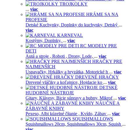
TROJKOLKY
...
viac
HRÁME SA NA
PROFESIE
Detské Kuchynky,
Doplnky do kuchynky,
Detský
...
viac
KARNEVAL
Kostýmy,
Doplnky,
...
viac
RC MODELY PRE
DETI
Autá a stroje ,
Roboti ,
Drony,
Lode,
...
viac
HRAČKY PRE
NAJMENŠÍCH
Uspavačky,
Hrkálky a hryzátka,
Motorické h
...
viac
DREVENÉ HRAČKY
Drevené vláčiky a koľajnice,
Hojdacie ko
...
viac
DETSKÉ
HUDOBNÉ NÁSTROJE
Gitary,
Klávesy,
Bicie súpravy a bubny,
Mikrof
...
viac
NÁUČNÉ A
ZÁBAVNÉ KNIHY
Pexeso,
Albi kúzelné čítanie ,
Kvído,
Zábav
...
viac
SQUISHMALLOWS
Squishmallows 20cm,
Squishmallows 30cm,
Squish
...
viac