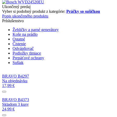
Ukončený predaj
Vyber si podobný produkt z kategórie:
Práčky so sušičkou
Popis ukončeného produktu
Príslušenstvo
Žehličky a parné generátory
Koše na prádlo
Ostatné
Čistenie
Odvápňovač
Podložky tlmiace
Prepäťové ochrany
Sušiak
BRAVO B4297
Na objednávku
17,99 €
BRAVO B4373
Skladom 3 kusy
24,99 €