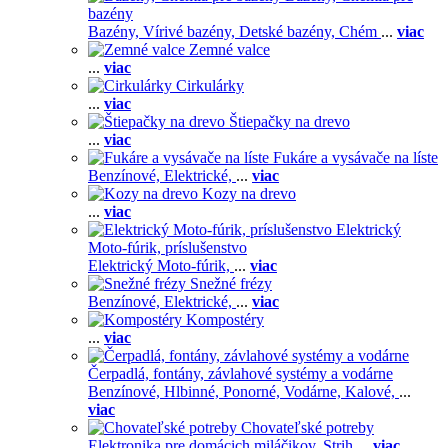
bazény
Bazény,
Vírivé bazény,
Detské bazény,
Chém
...
viac
Zemné valce
...
viac
Cirkulárky
...
viac
Štiepačky na drevo
...
viac
Fukáre a vysávače na líste
Benzínové,
Elektrické,
...
viac
Kozy na drevo
...
viac
Elektrický
Moto-fúrik, príslušenstvo
Elektrický Moto-fúrik,
...
viac
Snežné frézy
Benzínové,
Elektrické,
...
viac
Kompostéry
...
viac
Čerpadlá, fontány, závlahové systémy a vodárne
Benzínové,
Hlbinné,
Ponorné,
Vodárne,
Kalové,
...
viac
Chovateľské potreby
Elektronika pre domácich miláčikov,
Strih
...
viac