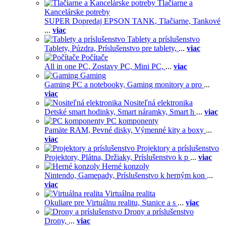
Tlačiarne a
Kancelárske potreby
SUPER Dopredaj EPSON TANK,
Tlačiarne,
Tankové
...
viac
Tablety a príslušenstvo
Tablety,
Púzdra,
Príslušenstvo pre tablety,
...
viac
Počítače
All in one PC,
Zostavy PC,
Mini PC,
...
viac
Gaming
Gaming PC a notebooky,
Gaming monitory a pro
...
viac
Nositeľná elektronika
Detské smart hodinky,
Smart náramky,
Smart h
...
viac
PC komponenty
Pamäte RAM,
Pevné disky,
Výmenné kity a boxy
...
viac
Projektory a príslušenstvo
Projektory,
Plátna,
Držiaky,
Príslušenstvo k p
...
viac
Herné konzoly
Nintendo,
Gamepady,
Príslušenstvo k herným kon
...
viac
Virtuálna realita
Okuliare pre Virtuálnu realitu,
Stanice a s
...
viac
Drony a príslušenstvo
Drony,
...
viac