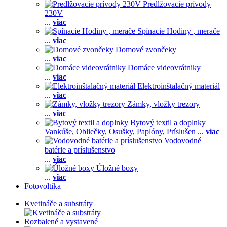
Predlžovacie prívody
230V
...
viac
Spínacie Hodiny , merače
...
viac
Domové zvončeky
...
viac
Domáce videovrátniky
...
viac
Elektroinštalačný materiál
...
viac
Zámky, vložky trezory
...
viac
Bytový textil a doplnky
Vankúše,
Obliečky,
Osušky,
Paplóny,
Príslušen
...
viac
Vodovodné
batérie a príslušenstvo
...
viac
Úložné boxy
...
viac
Fotovoltika
Kvetináče a substráty
Rozbalené a vystavené