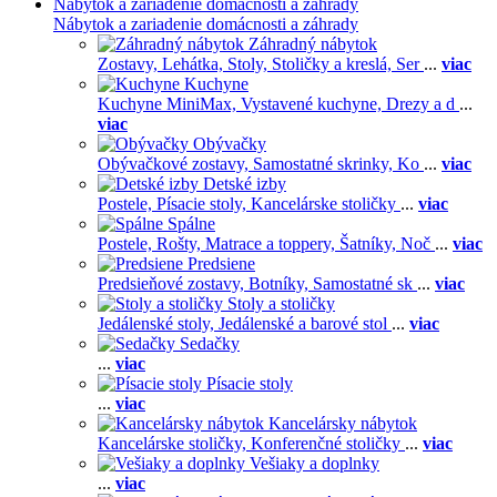
Nábytok a zariadenie domácnosti a záhrady
Nábytok a zariadenie domácnosti a záhrady
Záhradný nábytok
Zostavy,
Lehátka,
Stoly,
Stoličky a kreslá,
Ser
...
viac
Kuchyne
Kuchyne MiniMax,
Vystavené kuchyne,
Drezy a d
...
viac
Obývačky
Obývačkové zostavy,
Samostatné skrinky,
Ko
...
viac
Detské izby
Postele,
Písacie stoly,
Kancelárske stoličky
...
viac
Spálne
Postele,
Rošty,
Matrace a toppery,
Šatníky,
Noč
...
viac
Predsiene
Predsieňové zostavy,
Botníky,
Samostatné sk
...
viac
Stoly a stoličky
Jedálenské stoly,
Jedálenské a barové stol
...
viac
Sedačky
...
viac
Písacie stoly
...
viac
Kancelársky nábytok
Kancelárske stoličky,
Konferenčné stoličky
...
viac
Vešiaky a doplnky
...
viac