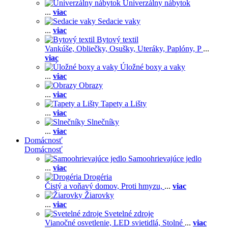
Univerzálny nábytok
...
viac
Sedacie vaky
...
viac
Bytový textil
Vankúše,
Obliečky,
Osušky,
Uteráky,
Paplóny,
P
...
viac
Úložné boxy a vaky
...
viac
Obrazy
...
viac
Tapety a Lišty
...
viac
Slnečníky
...
viac
Domácnosť
Domácnosť
Samoohrievajúce jedlo
...
viac
Drogéria
Čistý a voňavý domov,
Proti hmyzu,
...
viac
Žiarovky
...
viac
Svetelné zdroje
Vianočné osvetlenie,
LED svietidlá,
Stolné
...
viac