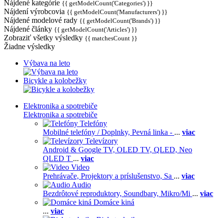
Nájdené kategórie
{{ getModelCount('Categories') }}
Nájdení výrobcovia
{{ getModelCount('Manufacturers') }}
Nájdené modelové rady
{{ getModelCount('Brands') }}
Nájdené články
{{ getModelCount('Articles') }}
Zobraziť všetky výsledky
{{ matchesCount }}
Žiadne výsledky
Výbava na leto
Bicykle a kolobežky
Elektronika a spotrebiče
Elektronika a spotrebiče
Telefóny
Mobilné telefóny / Doplnky,
Pevná linka -
...
viac
Televízory
Android & Google TV,
OLED TV,
QLED, Neo
QLED T
...
viac
Video
Prehrávače,
Projektory a príslušenstvo,
Sa
...
viac
Audio
Bezdrôtové reproduktory,
Soundbary,
Mikro/Mi
...
viac
Domáce kiná
...
viac