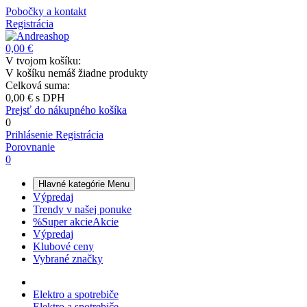
Pobočky a kontakt
Registrácia
0,00 €
V tvojom košíku:
V košíku nemáš žiadne produkty
Celková suma:
0,00 €
s DPH
Prejsť do nákupného košíka
0
Prihlásenie
Registrácia
Porovnanie
0
Hlavné kategórie
Menu
Výpredaj
Trendy v našej ponuke
%
Super akcie
Akcie
Výpredaj
Klubové ceny
Vybrané značky
Elektro a spotrebiče
Elektro a spotrebiče