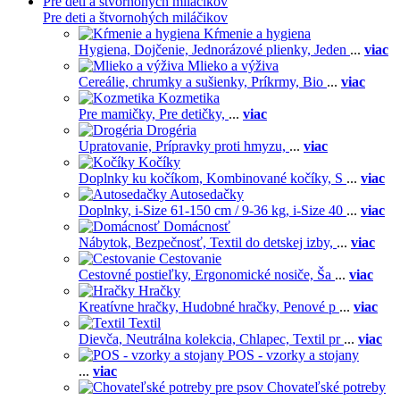
Pre deti a štvornohých miláčikov
Pre deti a štvornohých miláčikov
Kŕmenie a hygiena
Hygiena,
Dojčenie,
Jednorázové plienky,
Jeden
...
viac
Mlieko a výživa
Cereálie, chrumky a sušienky,
Príkrmy,
Bio
...
viac
Kozmetika
Pre mamičky,
Pre detičky,
...
viac
Drogéria
Upratovanie,
Prípravky proti hmyzu,
...
viac
Kočíky
Doplnky ku kočíkom,
Kombinované kočíky,
S
...
viac
Autosedačky
Doplnky,
i-Size 61-150 cm / 9-36 kg,
i-Size 40
...
viac
Domácnosť
Nábytok,
Bezpečnosť,
Textil do detskej izby,
...
viac
Cestovanie
Cestovné postieľky,
Ergonomické nosiče,
Ša
...
viac
Hračky
Kreatívne hračky,
Hudobné hračky,
Penové p
...
viac
Textil
Dievča,
Neutrálna kolekcia,
Chlapec,
Textil pr
...
viac
POS - vzorky a stojany
...
viac
Chovateľské potreby