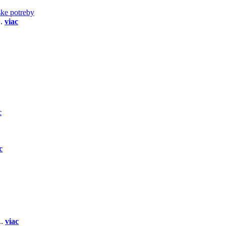
ske potreby
..
viac
c
c
..
viac