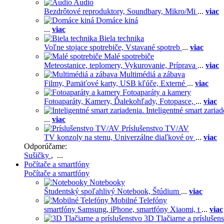
Audio
Bezdrôtové reproduktory,
Soundbary,
Mikro/Mi
...
viac
Domáce kiná
...
viac
Biela technika
Voľne stojace spotrebiče,
Vstavané spotreb
...
viac
Malé spotrebiče
Meteostanice, teplomery,
Vykurovanie,
Príprava
...
viac
Multimédiá a zábava
Filmy,
Pamäťové karty,
USB kľúče,
Externé
...
viac
Fotoaparáty a kamery
Fotoaparáty,
Kamery,
Ďalekohľady,
Fotopasce,
...
viac
Inteligentné smart zariad
...
viac
Príslušenstvo TV/AV
TV konzoly na stenu,
Univerzálne diaľkové ov
...
viac
Odporúčame:
Sušičky
, ...
Počítače a smartfóny
Počítače a smartfóny
Notebooky
Študentský spoľahlivý Notebook,
Štúdium
...
viac
Mobilné Telefóny
smartfóny Samsung,
iPhone,
smartfóny Xiaomi,
t
...
viac
3D Tlačiarne a príslušen