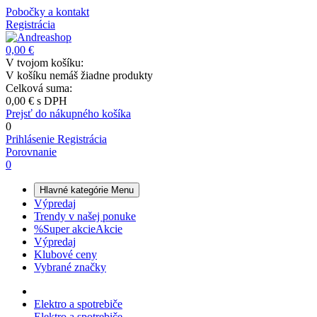
Pobočky a kontakt
Registrácia
0,00 €
V tvojom košíku:
V košíku nemáš žiadne produkty
Celková suma:
0,00 €
s DPH
Prejsť do nákupného košíka
0
Prihlásenie
Registrácia
Porovnanie
0
Hlavné kategórie
Menu
Výpredaj
Trendy v našej ponuke
%
Super akcie
Akcie
Výpredaj
Klubové ceny
Vybrané značky
Elektro a spotrebiče
Elektro a spotrebiče