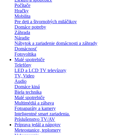
Počítače
Hračky
Mobilita
Pre deti a štvornohých miláčikov
Domáce potreby
Záhrada
Náradie
Nábytok a zariadenie domácnosti a záhrady
Domácnosť
Fotovoltika
Malé spotrebiče
Telefóny
LED a LCD TV televízory
TV, Video
Audio
Domáce kiná
Biela technika
Malé spotrebiče
Multimédiá a zábava
Fotoaparáty a kamery
Inteligentné smart zariadenia.
Príslušenstvo TV/AV
Príprava jedál a nápojov
Meteostanice, teplomery