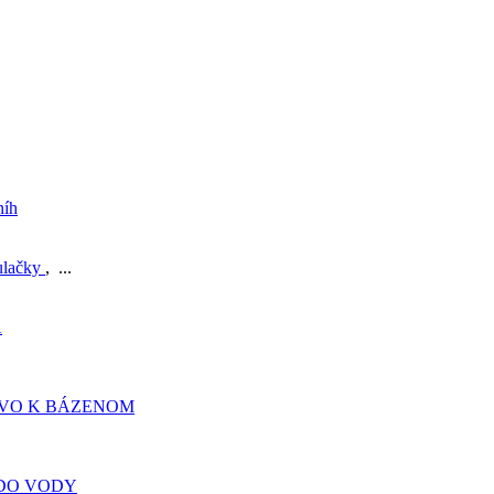
níh
ulačky
, ...
A
TVO K BÁZENOM
DO VODY