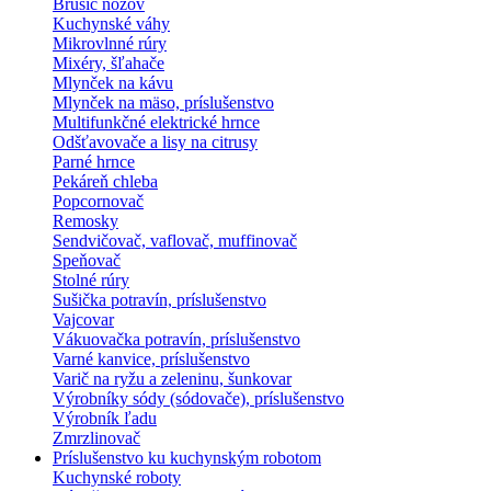
Brúsič nožov
Kuchynské váhy
Mikrovlnné rúry
Mixéry, šľahače
Mlynček na kávu
Mlynček na mäso, príslušenstvo
Multifunkčné elektrické hrnce
Odšťavovače a lisy na citrusy
Parné hrnce
Pekáreň chleba
Popcornovač
Remosky
Sendvičovač, vaflovač, muffinovač
Speňovač
Stolné rúry
Sušička potravín, príslušenstvo
Vajcovar
Vákuovačka potravín, príslušenstvo
Varné kanvice, príslušenstvo
Varič na ryžu a zeleninu, šunkovar
Výrobníky sódy (sódovače), príslušenstvo
Výrobník ľadu
Zmrzlinovač
Príslušenstvo ku kuchynským robotom
Kuchynské roboty