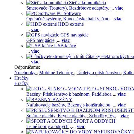
Sieť a komunikácia
Smerovače (Routery),
Bezdrôtové adaptéry,
...
viac
PC Software
Operačné systémy,
Kancelárske balíky,
Ant
...
viac
HDD externé
...
viac
GPS navigácie
GPS navigácie,
...
viac
USB kľúče
...
viac
Čítačky elektronických k
...
viac
Odporúčame:
Notebooky
,
Mobilné Telefóny
,
Tablety a príslušenstvo
,
Kalk
Hračky
Hračky
LETO - SLNKO - VOD
Bazény,
Príslušenstvo k bazénom,
Paddleboa
...
viac
BAZÉNY
Nafukovacie bazény,
Bazény s konštrukciou,
...
viac
PRISLUŠENS
Solárne plachty,
Krycie plachty ,
Schodíky,
Vy
...
viac
ŠPORT A ODDYCH
Letné športy a oddych ,
...
viac
NAFUKOVAČKY 