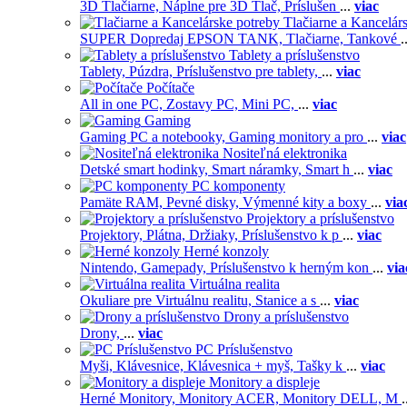
3D Tlačiarne,
Náplne pre 3D Tlač,
Príslušen
...
viac
Tlačiarne a Kancelár
SUPER Dopredaj EPSON TANK,
Tlačiarne,
Tankové
.
Tablety a príslušenstvo
Tablety,
Púzdra,
Príslušenstvo pre tablety,
...
viac
Počítače
All in one PC,
Zostavy PC,
Mini PC,
...
viac
Gaming
Gaming PC a notebooky,
Gaming monitory a pro
...
viac
Nositeľná elektronika
Detské smart hodinky,
Smart náramky,
Smart h
...
viac
PC komponenty
Pamäte RAM,
Pevné disky,
Výmenné kity a boxy
...
via
Projektory a príslušenstvo
Projektory,
Plátna,
Držiaky,
Príslušenstvo k p
...
viac
Herné konzoly
Nintendo,
Gamepady,
Príslušenstvo k herným kon
...
via
Virtuálna realita
Okuliare pre Virtuálnu realitu,
Stanice a s
...
viac
Drony a príslušenstvo
Drony,
...
viac
PC Príslušenstvo
Myši,
Klávesnice,
Klávesnica + myš,
Tašky k
...
viac
Monitory a displeje
Herné Monitory,
Monitory ACER,
Monitory DELL,
M
.