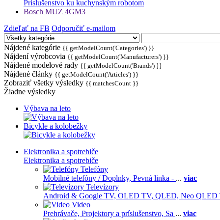
Príslušenstvo ku kuchynským robotom
Bosch MUZ 4GM3
Zdieľať na FB
Odporučiť e-mailom
Nájdené kategórie
{{ getModelCount('Categories') }}
Nájdení výrobcovia
{{ getModelCount('Manufacturers') }}
Nájdené modelové rady
{{ getModelCount('Brands') }}
Nájdené články
{{ getModelCount('Articles') }}
Zobraziť všetky výsledky
{{ matchesCount }}
Žiadne výsledky
Výbava na leto
Bicykle a kolobežky
Elektronika a spotrebiče
Elektronika a spotrebiče
Telefóny
Mobilné telefóny / Doplnky,
Pevná linka -
...
viac
Televízory
Android & Google TV,
OLED TV,
QLED, Neo QLED
Video
Prehrávače,
Projektory a príslušenstvo,
Sa
...
viac