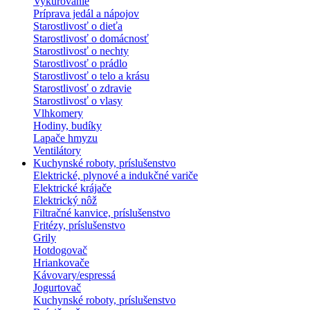
Vykurovanie
Príprava jedál a nápojov
Starostlivosť o dieťa
Starostlivosť o domácnosť
Starostlivosť o nechty
Starostlivosť o prádlo
Starostlivosť o telo a krásu
Starostlivosť o zdravie
Starostlivosť o vlasy
Vlhkomery
Hodiny, budíky
Lapače hmyzu
Ventilátory
Kuchynské roboty, príslušenstvo
Elektrické, plynové a indukčné variče
Elektrické krájače
Elektrický nôž
Filtračné kanvice, príslušenstvo
Fritézy, príslušenstvo
Grily
Hotdogovač
Hriankovače
Kávovary/espressá
Jogurtovač
Kuchynské roboty, príslušenstvo