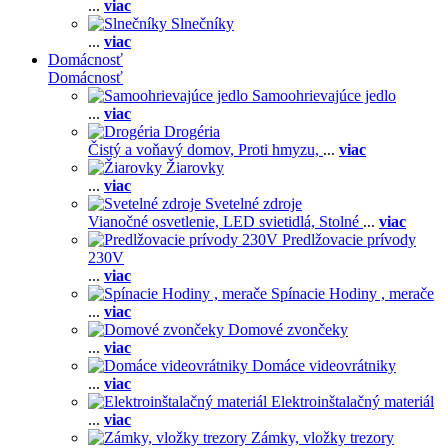
...
viac
Slnečníky
...
viac
Domácnosť
Domácnosť
Samoohrievajúce jedlo
...
viac
Drogéria
Čistý a voňavý domov,
Proti hmyzu,
...
viac
Žiarovky
...
viac
Svetelné zdroje
Vianočné osvetlenie,
LED svietidlá,
Stolné
...
viac
Predlžovacie prívody
230V
...
viac
Spínacie Hodiny , merače
...
viac
Domové zvončeky
...
viac
Domáce videovrátniky
...
viac
Elektroinštalačný materiál
...
viac
Zámky, vložky trezory