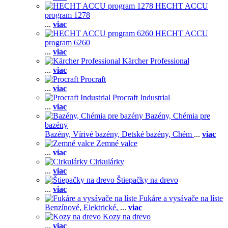
HECHT ACCU
program 1278
...
viac
HECHT ACCU
program 6260
...
viac
Kärcher Professional
...
viac
Procraft
...
viac
Procraft Industrial
...
viac
Bazény, Chémia pre
bazény
Bazény,
Vírivé bazény,
Detské bazény,
Chém
...
viac
Zemné valce
...
viac
Cirkulárky
...
viac
Štiepačky na drevo
...
viac
Fukáre a vysávače na líste
Benzínové,
Elektrické,
...
viac
Kozy na drevo
...
viac