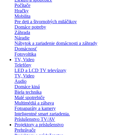
Počítače
Hračky
Mobilita
Pre deti a štvornohých miláčikov
Domáce potreby
Záhrada
Náradie
Nábytok a zariadenie domácnosti a záhrady
Domácnosť
Fotovoltika
TV, Video
Telefóny
LED a LCD TV televízory
TV, Video
Audio
Domáce kiná
Biela technika
Malé spotrebiče
Multimédiá a zábava
Fotoaparáty a kamery
Inteligentné smart zariadenia.
Príslušenstvo TV/AV
Projektory a príslušenstvo
Prehrávače