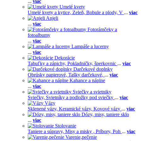
...
viac
Umelé kvety
Umelé kvety a kytice,
Zeleň,
Bobule a plody,
V
...
viac
Anjeli
...
viac
Fotorámčeky a
fotoalbumy
...
viac
Lampáše a lucerny
...
viac
Dekorácie
Tabuľky a zápichy,
Pokladničky, šperkovnic
...
viac
Darčekové doplnky
Obrúsky papierové,
Tašky darčekové,
...
viac
Kahance a náplne
...
viac
Sviečky a svietniky
Sviečky,
Svietníky a podložky pod sviečky
...
viac
Vázy
Sklenené vázy,
Keramické vázy,
Kovové vázy
...
viac
Dózy, misy, taniere sklo
...
viac
Stolovanie
Taniere a súpravy,
Misy a misky ,
Príbory,
Poh
...
viac
Varenie,pečenie