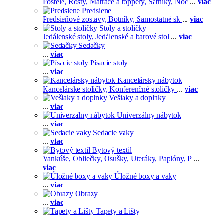
Postele,
Rošty,
Matrace a toppery,
Šatníky,
Noč
...
viac
Predsiene
Predsieňové zostavy,
Botníky,
Samostatné sk
...
viac
Stoly a stoličky
Jedálenské stoly,
Jedálenské a barové stol
...
viac
Sedačky
...
viac
Písacie stoly
...
viac
Kancelársky nábytok
Kancelárske stoličky,
Konferenčné stoličky
...
viac
Vešiaky a doplnky
...
viac
Univerzálny nábytok
...
viac
Sedacie vaky
...
viac
Bytový textil
Vankúše,
Obliečky,
Osušky,
Uteráky,
Paplóny,
P
...
viac
Úložné boxy a vaky
...
viac
Obrazy
...
viac
Tapety a Lišty