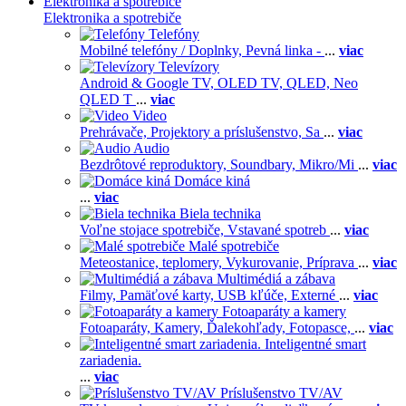
Elektronika a spotrebiče
Elektronika a spotrebiče
Telefóny
Mobilné telefóny / Doplnky,
Pevná linka -
...
viac
Televízory
Android & Google TV,
OLED TV,
QLED, Neo
QLED T
...
viac
Video
Prehrávače,
Projektory a príslušenstvo,
Sa
...
viac
Audio
Bezdrôtové reproduktory,
Soundbary,
Mikro/Mi
...
viac
Domáce kiná
...
viac
Biela technika
Voľne stojace spotrebiče,
Vstavané spotreb
...
viac
Malé spotrebiče
Meteostanice, teplomery,
Vykurovanie,
Príprava
...
viac
Multimédiá a zábava
Filmy,
Pamäťové karty,
USB kľúče,
Externé
...
viac
Fotoaparáty a kamery
Fotoaparáty,
Kamery,
Ďalekohľady,
Fotopasce,
...
viac
Inteligentné smart
zariadenia.
...
viac
Príslušenstvo TV/AV