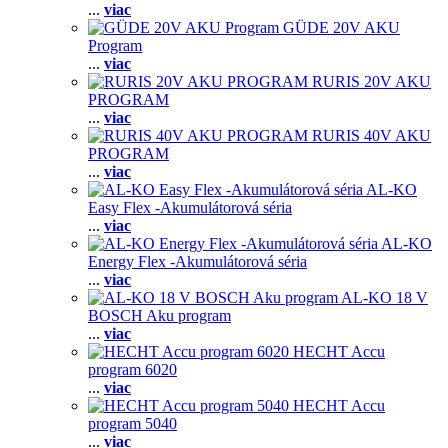
...
viac
GÜDE 20V AKU
Program
...
viac
RURIS 20V AKU
PROGRAM
...
viac
RURIS 40V AKU
PROGRAM
...
viac
AL-KO
Easy Flex -Akumulátorová séria
...
viac
AL-KO
Energy Flex -Akumulátorová séria
...
viac
AL-KO 18 V
BOSCH Aku program
...
viac
HECHT Accu
program 6020
...
viac
HECHT Accu
program 5040
...
viac