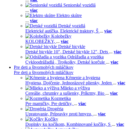
Seniorské vozidlá
...
viac
Elektro skútre
...
viac
Detské vozidlá
Elektrické autíčka,
Elektrické traktory,
Š
...
viac
Kolobežky
KOLOBEŽKY,
...
viac
Detské bicykle
Detské bicykle 10",
Detské bicykle 12",
Dets
...
viac
Odrážadla a vozítka
Cykloodrážadlá ,
Trojkolky,
Detské korčule
...
viac
Pre deti a štvornohých miláčikov
Pre deti a štvornohých miláčikov
Kŕmenie a hygiena
Hygiena,
Dojčenie,
Jednorázové plienky,
Jeden
...
viac
Mlieko a výživa
Cereálie, chrumky a sušienky,
Príkrmy,
Bio
...
viac
Kozmetika
Pre mamičky,
Pre detičky,
...
viac
Drogéria
Upratovanie,
Prípravky proti hmyzu,
...
viac
Kočíky
Doplnky ku kočíkom,
Kombinované kočíky,
S
...
viac