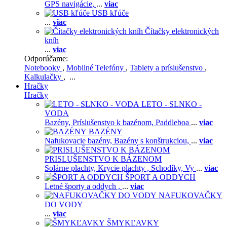
GPS navigácie,
...
viac
USB kľúče
...
viac
Čítačky elektronických
kníh
...
viac
Odporúčame:
Notebooky
,
Mobilné Telefóny
,
Tablety a príslušenstvo
,
Kalkulačky
, ...
Hračky
Hračky
LETO - SLNKO -
VODA
Bazény,
Príslušenstvo k bazénom,
Paddleboa
...
viac
BAZÉNY
Nafukovacie bazény,
Bazény s konštrukciou,
...
viac
PRISLUŠENSTVO K BÁZENOM
Solárne plachty,
Krycie plachty ,
Schodíky,
Vy
...
viac
ŠPORT A ODDYCH
Letné športy a oddych ,
...
viac
NAFUKOVAČKY
DO VODY
...
viac
ŠMYKĽAVKY