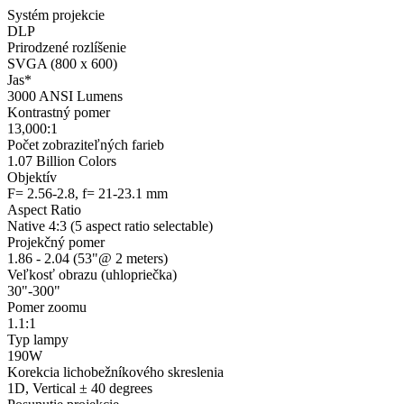
Systém projekcie‎
DLP‎
Prirodzené rozlíšenie‎
SVGA (800 x 600)‎
Jas*‎
3000 ANSI Lumens‎
Kontrastný pomer‎
13,000:1‎
Počet zobraziteľných farieb‎
1.07 Billion Colors‎
Objektív‎
F= 2.56-2.8, f= 21-23.1 mm‎
Aspect Ratio‎
Native 4:3 (5 aspect ratio selectable)‎
Projekčný pomer‎
1.86 - 2.04 (53"@ 2 meters)‎
Veľkosť obrazu (uhlopriečka)‎
30"-300"‎
Pomer zoomu‎
1.1:1‎
Typ lampy‎
190W‎
Korekcia lichobežníkového skreslenia‎
1D, Vertical ± 40 degrees‎