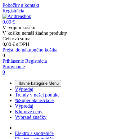
Pobočky a kontakt
Registrácia
0,00 €
V tvojom košíku:
V košíku nemáš žiadne produkty
Celková suma:
0,00 €
s DPH
Prejsť do nákupného košíka
0
Prihlásenie
Registrácia
Porovnanie
0
Hlavné kategórie
Menu
Výpredaj
Trendy v našej ponuke
%
Super akcie
Akcie
Výpredaj
Klubové ceny
Vybrané značky
Elektro a spotrebiče
Elektro a spotrebiče