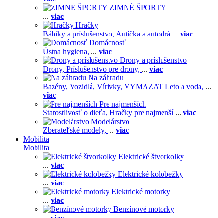
ZIMNÉ ŠPORTY
...
viac
Hračky
Bábiky a príslušenstvo,
Autíčka a autodrá
...
viac
Domácnosť
Ústna hygiena,
...
viac
Drony a príslušenstvo
Drony,
Príslušenstvo pre drony,
...
viac
Na záhradu
Bazény,
Vozidlá,
Vírivky,
VYMAZAT Leto a voda,
...
viac
Pre najmenších
Starostlivosť o dieťa,
Hračky pre najmenší
...
viac
Modelárstvo
Zberateľské modely,
...
viac
Mobilita
Mobilita
Elektrické štvorkolky
...
viac
Elektrické kolobežky
...
viac
Elektrické motorky
...
viac
Benzínové motorky
...
viac