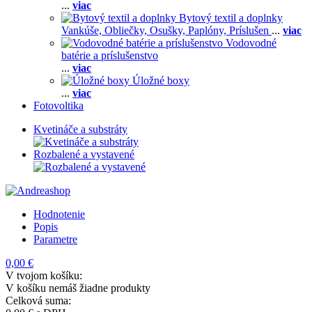
...
viac
Bytový textil a doplnky
Vankúše,
Obliečky,
Osušky,
Paplóny,
Príslušen
...
viac
Vodovodné
batérie a príslušenstvo
...
viac
Úložné boxy
...
viac
Fotovoltika
Kvetináče a substráty
Rozbalené a vystavené
Hodnotenie
Popis
Parametre
0,00 €
V tvojom košíku:
V košíku nemáš žiadne produkty
Celková suma: