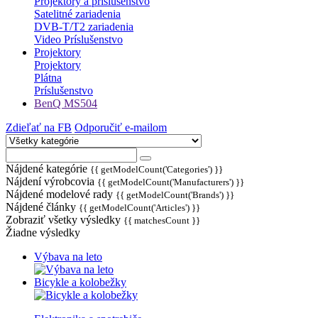
Projektory a príslušenstvo
Satelitné zariadenia
DVB-T/T2 zariadenia
Video Príslušenstvo
Projektory
Projektory
Plátna
Príslušenstvo
BenQ MS504
Zdieľať na FB
Odporučiť e-mailom
Nájdené kategórie
{{ getModelCount('Categories') }}
Nájdení výrobcovia
{{ getModelCount('Manufacturers') }}
Nájdené modelové rady
{{ getModelCount('Brands') }}
Nájdené články
{{ getModelCount('Articles') }}
Zobraziť všetky výsledky
{{ matchesCount }}
Žiadne výsledky
Výbava na leto
Bicykle a kolobežky