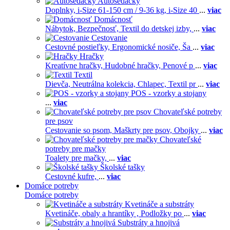
Autosedačky
Doplnky,
i-Size 61-150 cm / 9-36 kg,
i-Size 40
...
viac
Domácnosť
Nábytok,
Bezpečnosť,
Textil do detskej izby,
...
viac
Cestovanie
Cestovné postieľky,
Ergonomické nosiče,
Ša
...
viac
Hračky
Kreatívne hračky,
Hudobné hračky,
Penové p
...
viac
Textil
Dievča,
Neutrálna kolekcia,
Chlapec,
Textil pr
...
viac
POS - vzorky a stojany
...
viac
Chovateľské potreby
pre psov
Cestovanie so psom,
Maškrty pre psov,
Obojky
...
viac
Chovateľské
potreby pre mačky
Toalety pre mačky,
...
viac
Školské tašky
Cestovné kufre,
...
viac
Domáce potreby
Domáce potreby
Kvetináče a substráty
Kvetináče, obaly a hrantíky ,
Podložky po
...
viac
Substráty a hnojivá