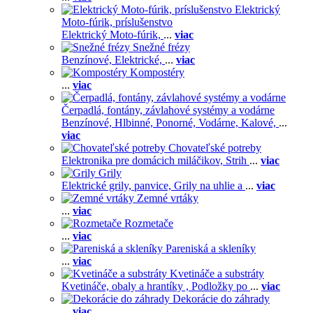
Elektrický
Moto-fúrik, príslušenstvo
Elektrický Moto-fúrik,
...
viac
Snežné frézy
Benzínové,
Elektrické,
...
viac
Kompostéry
...
viac
Čerpadlá, fontány, závlahové systémy a vodárne
Benzínové,
Hlbinné,
Ponorné,
Vodárne,
Kalové,
...
viac
Chovateľské potreby
Elektronika pre domácich miláčikov,
Strih
...
viac
Grily
Elektrické grily, panvice,
Grily na uhlie a
...
viac
Zemné vrtáky
...
viac
Rozmetače
...
viac
Pareniská a skleníky
...
viac
Kvetináče a substráty
Kvetináče, obaly a hrantíky ,
Podložky po
...
viac
Dekorácie do záhrady
...
viac