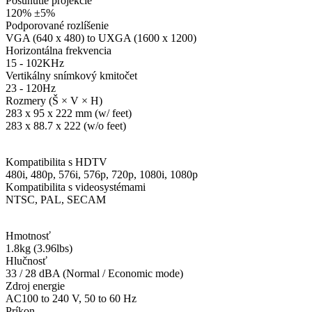
Posunutie projekcie‎
120% ±5%‎
Podporované rozlíšenie‎
VGA (640 x 480) to UXGA (1600 x 1200)‎
Horizontálna frekvencia‎
15 - 102KHz‎
Vertikálny snímkový kmitočet‎
23 - 120Hz‎
Rozmery (Š × V × H)‎
283 x 95 x 222 mm (w/ feet)
283 x 88.7 x 222 (w/o feet)
Kompatibilita s HDTV‎
480i, 480p, 576i, 576p, 720p, 1080i, 1080p‎
Kompatibilita s videosystémami‎
NTSC, PAL, SECAM
Hmotnosť‎
1.8kg (3.96lbs)‎
Hlučnosť‎
33 / 28 dBA (Normal / Economic mode)‎
Zdroj energie‎
AC100 to 240 V, 50 to 60 Hz‎
Príkon‎