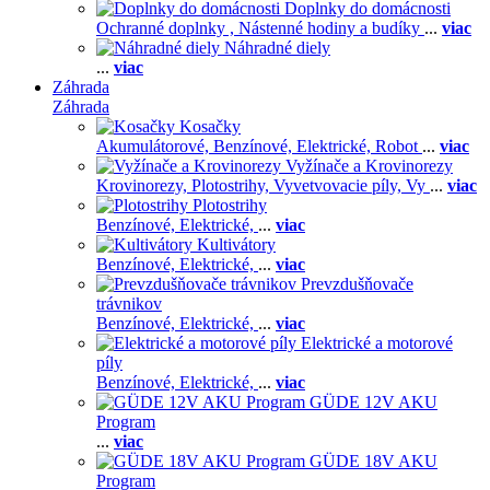
Doplnky do domácnosti
Ochranné doplnky ,
Nástenné hodiny a budíky
...
viac
Náhradné diely
...
viac
Záhrada
Záhrada
Kosačky
Akumulátorové,
Benzínové,
Elektrické,
Robot
...
viac
Vyžínače a Krovinorezy
Krovinorezy,
Plotostrihy,
Vyvetvovacie píly,
Vy
...
viac
Plotostrihy
Benzínové,
Elektrické,
...
viac
Kultivátory
Benzínové,
Elektrické,
...
viac
Prevzdušňovače
trávnikov
Benzínové,
Elektrické,
...
viac
Elektrické a motorové
píly
Benzínové,
Elektrické,
...
viac
GÜDE 12V AKU
Program
...
viac
GÜDE 18V AKU
Program