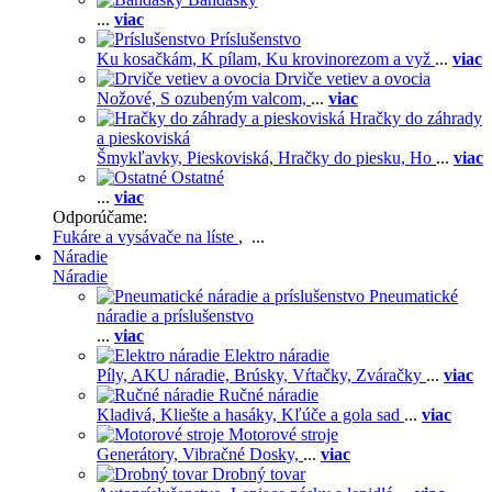
...
viac
Príslušenstvo
Ku kosačkám,
K pílam,
Ku krovinorezom a vyž
...
viac
Drviče vetiev a ovocia
Nožové,
S ozubeným valcom,
...
viac
Hračky do záhrady
a pieskoviská
Šmykľavky,
Pieskoviská,
Hračky do piesku,
Ho
...
viac
Ostatné
...
viac
Odporúčame:
Fukáre a vysávače na líste
, ...
Náradie
Náradie
Pneumatické
náradie a príslušenstvo
...
viac
Elektro náradie
Píly,
AKU náradie,
Brúsky,
Vŕtačky,
Zváračky
...
viac
Ručné náradie
Kladivá,
Kliešte a hasáky,
Kľúče a gola sad
...
viac
Motorové stroje
Generátory,
Vibračné Dosky,
...
viac
Drobný tovar