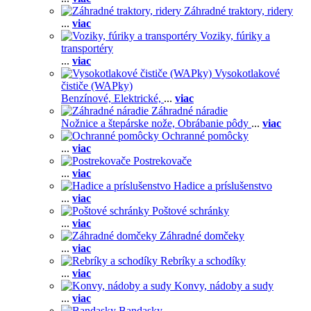
Záhradné traktory, ridery
...
viac
Voziky, fúriky a
transportéry
...
viac
Vysokotlakové
čističe (WAPky)
Benzínové,
Elektrické,
...
viac
Záhradné náradie
Nožnice a štepárske nože,
Obrábanie pôdy
...
viac
Ochranné pomôcky
...
viac
Postrekovače
...
viac
Hadice a príslušenstvo
...
viac
Poštové schránky
...
viac
Záhradné domčeky
...
viac
Rebríky a schodíky
...
viac
Konvy, nádoby a sudy
...
viac
Bandasky