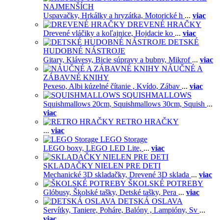
NAJMENŠÍCH
Uspavačky,
Hrkálky a hryzátka,
Motorické h
...
viac
DREVENÉ HRAČKY
Drevené vláčiky a koľajnice,
Hojdacie ko
...
viac
DETSKÉ
HUDOBNÉ NÁSTROJE
Gitary,
Klávesy,
Bicie súpravy a bubny,
Mikrof
...
viac
NÁUČNÉ A
ZÁBAVNÉ KNIHY
Pexeso,
Albi kúzelné čítanie ,
Kvído,
Zábav
...
viac
SQUISHMALLOWS
Squishmallows 20cm,
Squishmallows 30cm,
Squish
...
viac
RETRO HRAČKY
...
viac
LEGO Storage
LEGO boxy,
LEGO LED Lite,
...
viac
SKLADAČKY NIELEN PRE DETI
Mechanické 3D skladačky,
Drevené 3D sklada
...
viac
ŠKOLSKÉ POTREBY
Glóbusy,
Školské tašky,
Detské tašky,
Pera
...
viac
DETSKÁ OSLAVA
Servítky,
Taniere,
Poháre,
Balóny ,
Lampióny,
Sv
...
viac