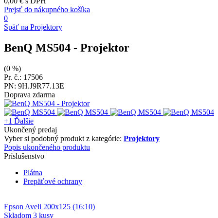
0,00 €
s DPH
Prejsť do nákupného košíka
0
Späť na Projektory
BenQ MS504
- Projektor
(0 %)
Pr. č.: 17506
PN: 9H.J9R77.13E
Doprava zdarma
+1
Ďalšie
Ukončený predaj
Vyber si podobný produkt z kategórie:
Projektory
Popis ukončeného produktu
Príslušenstvo
Plátna
Prepäťové ochrany
Epson Aveli 200x125 (16:10)
Skladom 3 kusy