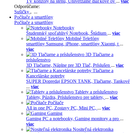
TV konzoly na stenu,
Univerzálne diaľkové ov
...
viac
Odporúčame:
Sušičky
, ...
Počítače a smartfóny
Počítače a smartfóny
Notebooky
Študentský spoľahlivý Notebook,
Štúdium
...
viac
Mobilné Telefóny
smartfóny Samsung,
iPhone,
smartfóny Xiaomi,
t
...
viac
3D Tlačiarne a
príslušenstvo
3D Tlačiarne,
Náplne pre 3D Tlač,
Príslušen
...
viac
Tlačiarne a
Kancelárske potreby
SUPER Dopredaj EPSON TANK,
Tlačiarne,
Tankové
...
viac
Tablety a príslušenstvo
Tablety,
Púzdra,
Príslušenstvo pre tablety,
...
viac
Počítače
All in one PC,
Zostavy PC,
Mini PC,
...
viac
Gaming
Gaming PC a notebooky,
Gaming monitory a pro
...
viac
Nositeľná elektronika