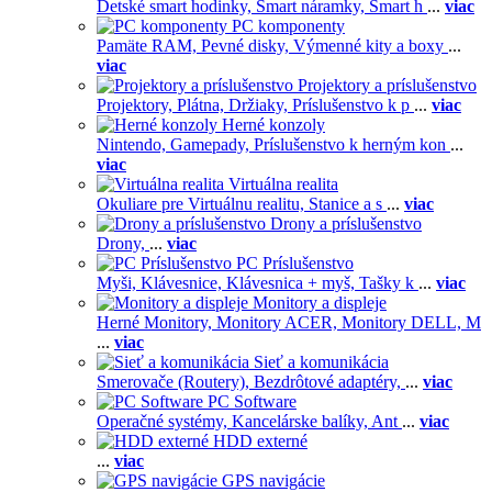
Detské smart hodinky,
Smart náramky,
Smart h
...
viac
PC komponenty
Pamäte RAM,
Pevné disky,
Výmenné kity a boxy
...
viac
Projektory a príslušenstvo
Projektory,
Plátna,
Držiaky,
Príslušenstvo k p
...
viac
Herné konzoly
Nintendo,
Gamepady,
Príslušenstvo k herným kon
...
viac
Virtuálna realita
Okuliare pre Virtuálnu realitu,
Stanice a s
...
viac
Drony a príslušenstvo
Drony,
...
viac
PC Príslušenstvo
Myši,
Klávesnice,
Klávesnica + myš,
Tašky k
...
viac
Monitory a displeje
Herné Monitory,
Monitory ACER,
Monitory DELL,
M
...
viac
Sieť a komunikácia
Smerovače (Routery),
Bezdrôtové adaptéry,
...
viac
PC Software
Operačné systémy,
Kancelárske balíky,
Ant
...
viac
HDD externé
...
viac
GPS navigácie