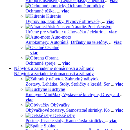
Autopríslušenstvo,
Lepiace pásky a lepidlá
...
viac
Ochranné pomôcky
Ochranné rúška,
...
viac
Kúrenie
Dymovina,
Doplnky,
Plynové ohrievače,
...
viac
Náradie-Príslušenstvo
Určené pre vŕtačku / uťahovačku / elektric
...
viac
Auto-moto
Autokamery,
Autorádiá,
Držiaky na telefóny,
...
viac
Ostatné
...
viac
Obrana
Ochranné spreje,
...
viac
Nábytok a zariadenie domácnosti a záhrady
Nábytok a zariadenie domácnosti a záhrady
Záhradný nábytok
Zostavy,
Lehátka,
Stoly,
Stoličky a kreslá,
Ser
...
viac
Kuchyne
Kuchyne MiniMax,
Vystavené kuchyne,
Drezy a d
...
viac
Obývačky
Obývačkové zostavy,
Samostatné skrinky,
Ko
...
viac
Detské izby
Postele,
Písacie stoly,
Kancelárske stoličky
...
viac
Spálne