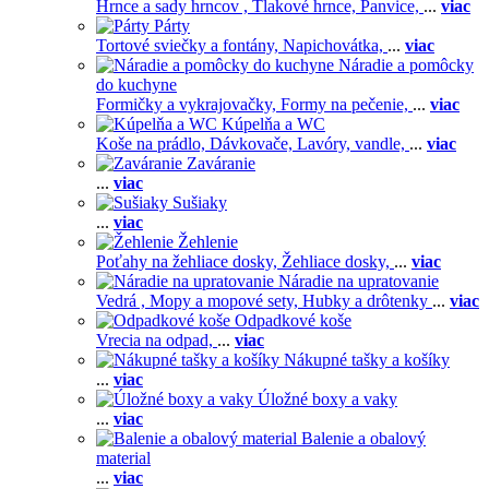
Hrnce a sady hrncov ,
Tlakové hrnce,
Panvice,
...
viac
Párty
Tortové sviečky a fontány,
Napichovátka,
...
viac
Náradie a pomôcky
do kuchyne
Formičky a vykrajovačky,
Formy na pečenie,
...
viac
Kúpelňa a WC
Koše na prádlo,
Dávkovače,
Lavóry, vandle,
...
viac
Zaváranie
...
viac
Sušiaky
...
viac
Žehlenie
Poťahy na žehliace dosky,
Žehliace dosky,
...
viac
Náradie na upratovanie
Vedrá ,
Mopy a mopové sety,
Hubky a drôtenky
...
viac
Odpadkové koše
Vrecia na odpad,
...
viac
Nákupné tašky a košíky
...
viac
Úložné boxy a vaky
...
viac
Balenie a obalový
material
...
viac