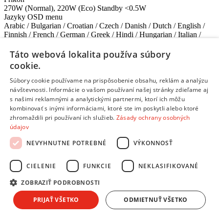
270W (Normal), 220W (Eco) Standby <0.5W‎
Jazyky OSD menu‎
Arabic / Bulgarian / Croatian / Czech / Danish / Dutch / English /
Finnish / French / German / Greek / Hindi / Hungarian / Italian /
Indonesian / Japanese / Korean / Norwegian / Polish / Portuguese /
Romanian / Russian / Simplified Chinese / Spanish / Swedish /
Táto webová lokalita používa súbory
Turkish / Thai / Traditional Chinese (28 Languages)‎
cookie.
Režimy obrazu‎
Dynamic / Presentation / sRGB / Cinema / User 1 / User 2‎
Súbory cookie používame na prispôsobenie obsahu, reklám a analýzu
Príslušenstvo (štandardné)‎
návštevnosti. Informácie o vašom používaní našej stránky zdieľame aj
Remote Control w/ Battery
s našimi reklamnými a analytickými partnermi, ktorí ich môžu
Power Cord (by region)
kombinovať s inými informáciami, ktoré ste im poskytli alebo ktoré
Quick Start Guide
zhromaždili pri používaní ich služieb.
Zásady ochrany osobných
Warranty Card (by region)
údajov
VGA (D-sub 15pin) Cable
NEVYHNUTNE POTREBNÉ
VÝKONNOSŤ
Accessories (Optional)‎
Spare Lamp Kit
CIELENIE
FUNKCIE
NEKLASIFIKOVANÉ
Ceilling Mount
ZOBRAZIŤ PODROBNOSTI
3D Glasses
Carry bag
PRIJAŤ VŠETKO
ODMIETNUŤ VŠETKO
Rozhranie‎