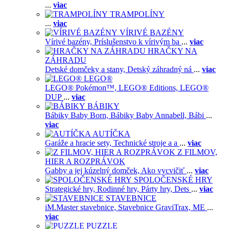
...
viac
TRAMPOLÍNY
...
viac
VÍRIVÉ BAZÉNY
Vírivé bazény,
Príslušenstvo k vírivým ba
...
viac
HRAČKY NA
ZÁHRADU
Detské domčeky a stany,
Detský záhradný ná
...
viac
LEGO®
LEGO® Pokémon™,
LEGO® Editions,
LEGO®
DUP
...
viac
BÁBIKY
Bábiky Baby Born,
Bábiky Baby Annabell,
Bábi
...
viac
AUTÍČKA
Garáže a hracie sety,
Technické stroje a a
...
viac
Z FILMOV,
HIER A ROZPRÁVOK
Gabby a jej kúzelný domček,
Ako vycvičiť
...
viac
SPOLOČENSKÉ HRY
Strategické hry,
Rodinné hry,
Párty hry,
Dets
...
viac
STAVEBNICE
iM.Master stavebnice,
Stavebnice GraviTrax,
ME
...
viac
PUZZLE