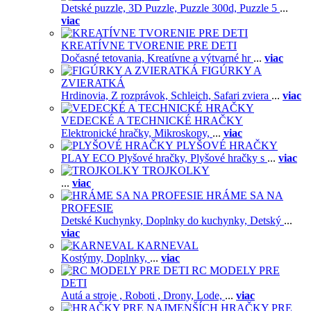
Detské puzzle,
3D Puzzle,
Puzzle 300d,
Puzzle 5
...
viac
KREATÍVNE TVORENIE PRE DETI
Dočasné tetovania,
Kreatívne a výtvarné hr
...
viac
FIGÚRKY A
ZVIERATKÁ
Hrdinovia,
Z rozprávok,
Schleich,
Safari zviera
...
viac
VEDECKÉ A TECHNICKÉ HRAČKY
Elektronické hračky,
Mikroskopy,
...
viac
PLYŠOVÉ HRAČKY
PLAY ECO Plyšové hračky,
Plyšové hračky s
...
viac
TROJKOLKY
...
viac
HRÁME SA NA
PROFESIE
Detské Kuchynky,
Doplnky do kuchynky,
Detský
...
viac
KARNEVAL
Kostýmy,
Doplnky,
...
viac
RC MODELY PRE
DETI
Autá a stroje ,
Roboti ,
Drony,
Lode,
...
viac
HRAČKY PRE