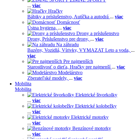
...
viac
Hračky
Bábiky a príslušenstvo,
Autíčka a autodrá
...
viac
Domácnosť
Ústna hygiena,
...
viac
Drony a príslušenstvo
Drony,
Príslušenstvo pre drony,
...
viac
Na záhradu
Bazény,
Vozidlá,
Vírivky,
VYMAZAT Leto a voda,
...
viac
Pre najmenších
Starostlivosť o dieťa,
Hračky pre najmenší
...
viac
Modelárstvo
Zberateľské modely,
...
viac
Mobilita
Mobilita
Elektrické štvorkolky
...
viac
Elektrické kolobežky
...
viac
Elektrické motorky
...
viac
Benzínové motorky
...
viac