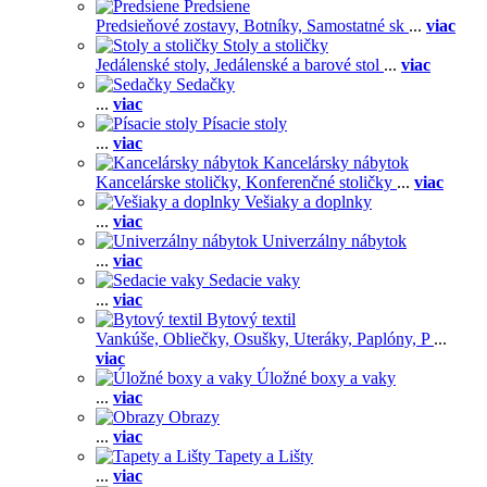
Predsiene
Predsieňové zostavy,
Botníky,
Samostatné sk
...
viac
Stoly a stoličky
Jedálenské stoly,
Jedálenské a barové stol
...
viac
Sedačky
...
viac
Písacie stoly
...
viac
Kancelársky nábytok
Kancelárske stoličky,
Konferenčné stoličky
...
viac
Vešiaky a doplnky
...
viac
Univerzálny nábytok
...
viac
Sedacie vaky
...
viac
Bytový textil
Vankúše,
Obliečky,
Osušky,
Uteráky,
Paplóny,
P
...
viac
Úložné boxy a vaky
...
viac
Obrazy
...
viac
Tapety a Lišty
...
viac