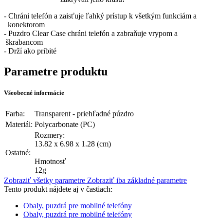
- Chráni telefón a zaisťuje ľahký prístup k všetkým funkciám a
konektorom
- Puzdro Clear Case chráni telefón a zabraňuje vrypom a
škrabancom
- Drží ako pribité
Parametre produktu
Všeobecné informácie
Farba:
Transparent - priehľadné púzdro
Materiál:
Polycarbonate (PC)
Rozmery:
13.82 x 6.98 x 1.28 (cm)
Ostatné:
Hmotnosť
12g
Zobraziť všetky parametre
Zobraziť iba základné parametre
Tento produkt nájdete aj v častiach:
Obaly, puzdrá pre mobilné telefóny
Obaly, puzdrá pre mobilné telefóny