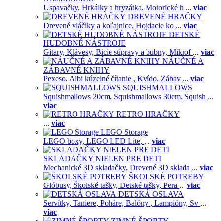
Uspavačky,
Hrkálky a hryzátka,
Motorické h
...
viac
DREVENÉ HRAČKY
Drevené vláčiky a koľajnice,
Hojdacie ko
...
viac
DETSKÉ
HUDOBNÉ NÁSTROJE
Gitary,
Klávesy,
Bicie súpravy a bubny,
Mikrof
...
viac
NÁUČNÉ A
ZÁBAVNÉ KNIHY
Pexeso,
Albi kúzelné čítanie ,
Kvído,
Zábav
...
viac
SQUISHMALLOWS
Squishmallows 20cm,
Squishmallows 30cm,
Squish
...
viac
RETRO HRAČKY
...
viac
LEGO Storage
LEGO boxy,
LEGO LED Lite,
...
viac
SKLADAČKY NIELEN PRE DETI
Mechanické 3D skladačky,
Drevené 3D sklada
...
viac
ŠKOLSKÉ POTREBY
Glóbusy,
Školské tašky,
Detské tašky,
Pera
...
viac
DETSKÁ OSLAVA
Servítky,
Taniere,
Poháre,
Balóny ,
Lampióny,
Sv
...
viac
ZIMNÉ ŠPORTY