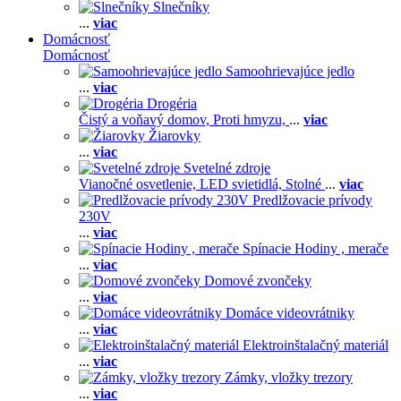
Slnečníky
...
viac
Domácnosť
Domácnosť
Samoohrievajúce jedlo
...
viac
Drogéria
Čistý a voňavý domov,
Proti hmyzu,
...
viac
Žiarovky
...
viac
Svetelné zdroje
Vianočné osvetlenie,
LED svietidlá,
Stolné
...
viac
Predlžovacie prívody
230V
...
viac
Spínacie Hodiny , merače
...
viac
Domové zvončeky
...
viac
Domáce videovrátniky
...
viac
Elektroinštalačný materiál
...
viac
Zámky, vložky trezory
...
viac