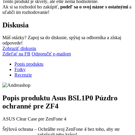
Tento produkt je skvelý, ale ešte nemá hodnotenie.
Ak si sa rozhodol ho zakúpiť,
podeľ sa o svoj názor s ostatnými
a
uľahči im rozhodovanie!
Diskusia
Máš otázky? Zapoj sa do diskusie, spýtaj sa odborníka a získaj
odpovede!
Zobraziť diskusiu
Zdieľať na FB
Odporučiť e-mailom
Popis produktu
Fotky
Recenzie
Popis produktu
Asus BSL1P0 Púzdro
ochranné pre ZF4
ASUS Clear Case pre ZenFone 4
Štýlová ochrana – Ochráňte svoj ZenFone 4 bez toho, aby ste
zakrývali jeho krásu!