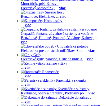
Moto-fúrik, príslušenstvo
Elektrický Moto-fúrik,
...
viac
Snežné frézy
Benzínové,
Elektrické,
...
viac
Kompostéry
...
viac
Čerpadlá, fontány, závlahové systémy a vodárne
Benzínové,
Hlbinné,
Ponorné,
Vodárne,
Kalové,
...
viac
Chovateľské potreby
Elektronika pre domácich miláčikov,
Strih
...
viac
Grily
Elektrické grily, panvice,
Grily na uhlie a
...
viac
Zemné vrtáky
...
viac
Rozmetače
...
viac
Pareniská a skleníky
...
viac
Kvetináče a substráty
Kvetináče, obaly a hrantíky ,
Podložky po
...
viac
Dekorácie do záhrady
...
viac
Záhradné traktory, ridery