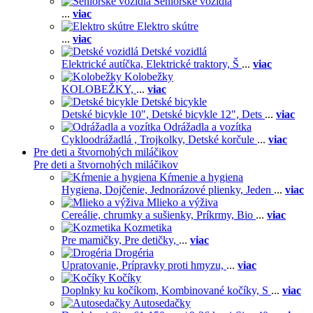
Seniorské vozidlá
...
viac
Elektro skútre
...
viac
Detské vozidlá
Elektrické autíčka,
Elektrické traktory,
Š
...
viac
Kolobežky
KOLOBEŽKY,
...
viac
Detské bicykle
Detské bicykle 10",
Detské bicykle 12",
Dets
...
viac
Odrážadla a vozítka
Cykloodrážadlá ,
Trojkolky,
Detské korčule
...
viac
Pre deti a štvornohých miláčikov
Pre deti a štvornohých miláčikov
Kŕmenie a hygiena
Hygiena,
Dojčenie,
Jednorázové plienky,
Jeden
...
viac
Mlieko a výživa
Cereálie, chrumky a sušienky,
Príkrmy,
Bio
...
viac
Kozmetika
Pre mamičky,
Pre detičky,
...
viac
Drogéria
Upratovanie,
Prípravky proti hmyzu,
...
viac
Kočíky
Doplnky ku kočíkom,
Kombinované kočíky,
S
...
viac
Autosedačky