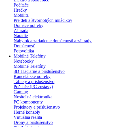
Počítače
Hračky
Mobilita
Pre deti a štvornohých miláčikov
Domáce potreby
Záhrada
Náradie
Nábytok a zariadenie domácnosti a záhrady
Domácnosť
Fotovoltika
Mobilné Telefóny
Notebooky
Mobilné Telefóny
3D Tlačiarne a príslušenstvo
Kancelárske potreby
Tablety a príslušenstvo
Počítače (PC zostavy)
Gaming
Nositeľná elektronika
PC komponenty
Projektory a príslušenstvo
Herné konzoly
Virtuálna realita
Drony a príslušenstvo