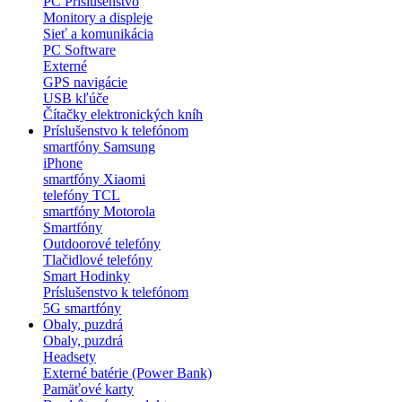
PC Príslušenstvo
Monitory a displeje
Sieť a komunikácia
PC Software
Externé
GPS navigácie
USB kľúče
Čítačky elektronických kníh
Príslušenstvo k telefónom
smartfóny Samsung
iPhone
smartfóny Xiaomi
telefóny TCL
smartfóny Motorola
Smartfóny
Outdoorové telefóny
Tlačidlové telefóny
Smart Hodinky
Príslušenstvo k telefónom
5G smartfóny
Obaly, puzdrá
Obaly, puzdrá
Headsety
Externé batérie (Power Bank)
Pamäťové karty