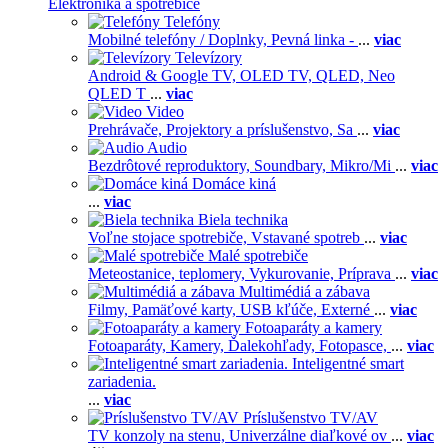
Elektronika a spotrebiče
Telefóny
Mobilné telefóny / Doplnky,
Pevná linka -
...
viac
Televízory
Android & Google TV,
OLED TV,
QLED, Neo
QLED T
...
viac
Video
Prehrávače,
Projektory a príslušenstvo,
Sa
...
viac
Audio
Bezdrôtové reproduktory,
Soundbary,
Mikro/Mi
...
viac
Domáce kiná
...
viac
Biela technika
Voľne stojace spotrebiče,
Vstavané spotreb
...
viac
Malé spotrebiče
Meteostanice, teplomery,
Vykurovanie,
Príprava
...
viac
Multimédiá a zábava
Filmy,
Pamäťové karty,
USB kľúče,
Externé
...
viac
Fotoaparáty a kamery
Fotoaparáty,
Kamery,
Ďalekohľady,
Fotopasce,
...
viac
Inteligentné smart
zariadenia.
...
viac
Príslušenstvo TV/AV
TV konzoly na stenu,
Univerzálne diaľkové ov
...
viac