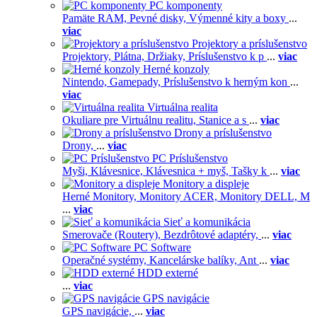
PC komponenty
Pamäte RAM,
Pevné disky,
Výmenné kity a boxy
...
viac
Projektory a príslušenstvo
Projektory,
Plátna,
Držiaky,
Príslušenstvo k p
...
viac
Herné konzoly
Nintendo,
Gamepady,
Príslušenstvo k herným kon
...
viac
Virtuálna realita
Okuliare pre Virtuálnu realitu,
Stanice a s
...
viac
Drony a príslušenstvo
Drony,
...
viac
PC Príslušenstvo
Myši,
Klávesnice,
Klávesnica + myš,
Tašky k
...
viac
Monitory a displeje
Herné Monitory,
Monitory ACER,
Monitory DELL,
M
...
viac
Sieť a komunikácia
Smerovače (Routery),
Bezdrôtové adaptéry,
...
viac
PC Software
Operačné systémy,
Kancelárske balíky,
Ant
...
viac
HDD externé
...
viac
GPS navigácie
GPS navigácie,
...
viac