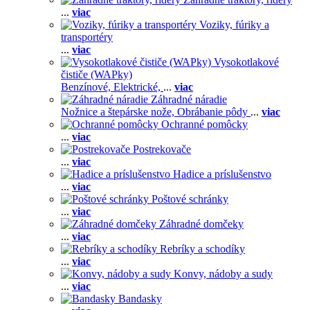
...
viac
Voziky, fúriky a
transportéry
...
viac
Vysokotlakové
čističe (WAPky)
Benzínové,
Elektrické,
...
viac
Záhradné náradie
Nožnice a štepárske nože,
Obrábanie pôdy
...
viac
Ochranné pomôcky
...
viac
Postrekovače
...
viac
Hadice a príslušenstvo
...
viac
Poštové schránky
...
viac
Záhradné domčeky
...
viac
Rebríky a schodíky
...
viac
Konvy, nádoby a sudy
...
viac
Bandasky