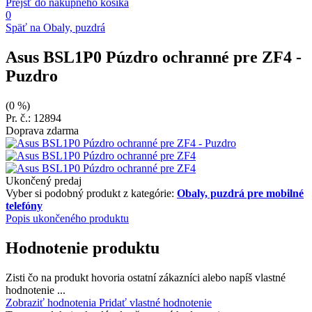
Prejsť do nákupného košíka
0
Späť na Obaly, puzdrá
Asus BSL1P0 Púzdro ochranné pre ZF4
-
Puzdro
(0 %)
Pr. č.: 12894
Doprava zdarma
Ukončený predaj
Vyber si podobný produkt z kategórie:
Obaly, puzdrá pre mobilné
telefóny
Popis ukončeného produktu
Hodnotenie produktu
Zisti čo na produkt hovoria ostatní zákazníci alebo napíš vlastné
hodnotenie ...
Zobraziť hodnotenia
Pridať vlastné hodnotenie