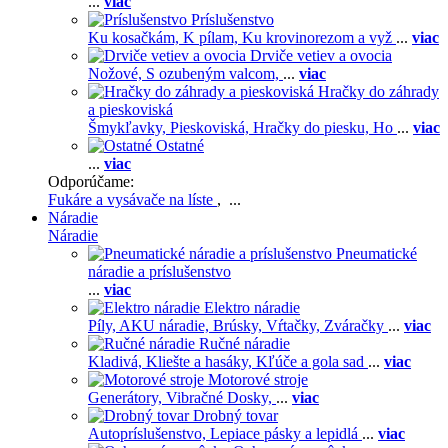
...
viac
Príslušenstvo
Ku kosačkám,
K pílam,
Ku krovinorezom a vyž
...
viac
Drviče vetiev a ovocia
Nožové,
S ozubeným valcom,
...
viac
Hračky do záhrady
a pieskoviská
Šmykľavky,
Pieskoviská,
Hračky do piesku,
Ho
...
viac
Ostatné
...
viac
Odporúčame:
Fukáre a vysávače na líste
, ...
Náradie
Náradie
Pneumatické
náradie a príslušenstvo
...
viac
Elektro náradie
Píly,
AKU náradie,
Brúsky,
Vŕtačky,
Zváračky
...
viac
Ručné náradie
Kladivá,
Kliešte a hasáky,
Kľúče a gola sad
...
viac
Motorové stroje
Generátory,
Vibračné Dosky,
...
viac
Drobný tovar
Autopríslušenstvo,
Lepiace pásky a lepidlá
...
viac