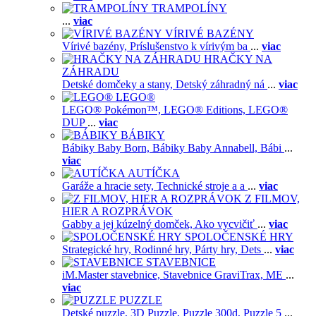
TRAMPOLÍNY
...
viac
VÍRIVÉ BAZÉNY
Vírivé bazény,
Príslušenstvo k vírivým ba
...
viac
HRAČKY NA
ZÁHRADU
Detské domčeky a stany,
Detský záhradný ná
...
viac
LEGO®
LEGO® Pokémon™,
LEGO® Editions,
LEGO®
DUP
...
viac
BÁBIKY
Bábiky Baby Born,
Bábiky Baby Annabell,
Bábi
...
viac
AUTÍČKA
Garáže a hracie sety,
Technické stroje a a
...
viac
Z FILMOV,
HIER A ROZPRÁVOK
Gabby a jej kúzelný domček,
Ako vycvičiť
...
viac
SPOLOČENSKÉ HRY
Strategické hry,
Rodinné hry,
Párty hry,
Dets
...
viac
STAVEBNICE
iM.Master stavebnice,
Stavebnice GraviTrax,
ME
...
viac
PUZZLE
Detské puzzle,
3D Puzzle,
Puzzle 300d,
Puzzle 5
...