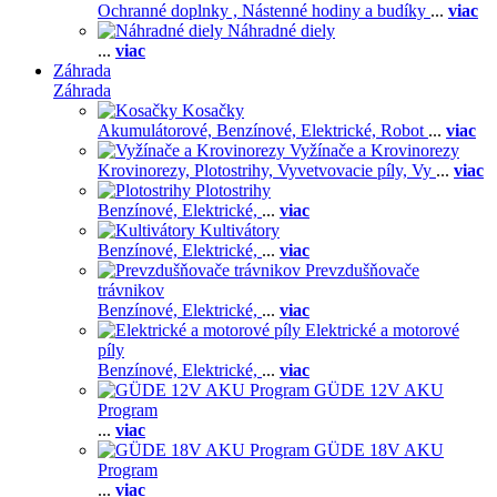
Ochranné doplnky ,
Nástenné hodiny a budíky
...
viac
Náhradné diely
...
viac
Záhrada
Záhrada
Kosačky
Akumulátorové,
Benzínové,
Elektrické,
Robot
...
viac
Vyžínače a Krovinorezy
Krovinorezy,
Plotostrihy,
Vyvetvovacie píly,
Vy
...
viac
Plotostrihy
Benzínové,
Elektrické,
...
viac
Kultivátory
Benzínové,
Elektrické,
...
viac
Prevzdušňovače
trávnikov
Benzínové,
Elektrické,
...
viac
Elektrické a motorové
píly
Benzínové,
Elektrické,
...
viac
GÜDE 12V AKU
Program
...
viac
GÜDE 18V AKU
Program
...
viac