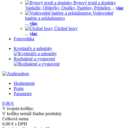
Bytový textil a doplnky
Vankúše,
Obliečky,
Osušky,
Paplóny,
Príslušen
...
viac
Vodovodné
batérie a príslušenstvo
...
viac
Úložné boxy
...
viac
Fotovoltika
Kvetináče a substráty
Rozbalené a vystavené
Hodnotenie
Popis
Parametre
0,00 €
V tvojom košíku:
V košíku nemáš žiadne produkty
Celková suma:
0,00 €
s DPH