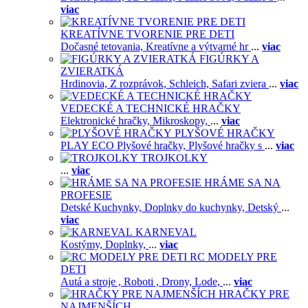
viac
KREATÍVNE TVORENIE PRE DETI
Dočasné tetovania,
Kreatívne a výtvarné hr
...
viac
FIGÚRKY A
ZVIERATKÁ
Hrdinovia,
Z rozprávok,
Schleich,
Safari zviera
...
viac
VEDECKÉ A TECHNICKÉ HRAČKY
Elektronické hračky,
Mikroskopy,
...
viac
PLYŠOVÉ HRAČKY
PLAY ECO Plyšové hračky,
Plyšové hračky s
...
viac
TROJKOLKY
...
viac
HRÁME SA NA
PROFESIE
Detské Kuchynky,
Doplnky do kuchynky,
Detský
...
viac
KARNEVAL
Kostýmy,
Doplnky,
...
viac
RC MODELY PRE
DETI
Autá a stroje ,
Roboti ,
Drony,
Lode,
...
viac
HRAČKY PRE
NAJMENŠÍCH