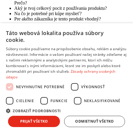
Prečo?
Aký je tvoj celkový pocit z používania produktu?
Na čo je potrebné pri kúpe myslieť?
Pre akého zákazníka je tento produkt vhodný?
Odoslať hodnotenie
Táto webová lokalita používa súbory
Ďakujeme, tvoje hodnotenie bolo odoslané.
cookie.
Informácie a kontakty
Súbory cookie používame na prispôsobenie obsahu, reklám a analýzu
Informácie a kontakty
návštevnosti. Informácie o vašom používaní našej stránky zdieľame aj
s našimi reklamnými a analytickými partnermi, ktorí ich môžu
Andrea Klub
kombinovať s inými informáciami, ktoré ste im poskytli alebo ktoré
Splátkový predaj
zhromaždili pri používaní ich služieb.
Zásady ochrany osobných
Obchodné podmienky
údajov
Reklamácie, sťažnosti
Odstúpiť od zmluvy tu
NEVYHNUTNE POTREBNÉ
VÝKONNOSŤ
Ochrana osobných údajov
Predĺžená záruka a poistenie
Ako nakupovať
CIELENIE
FUNKCIE
NEKLASIFIKOVANÉ
Predajne a kontakty
ZOBRAZIŤ PODROBNOSTI
Centrum pre zákazníkov
PRIJAŤ VŠETKO
ODMIETNUŤ VŠETKO
Možnosti platby
Možnosti platby