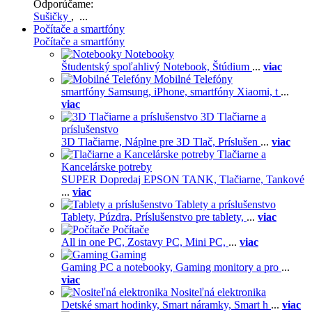
Odporúčame:
Sušičky
, ...
Počítače a smartfóny
Počítače a smartfóny
Notebooky
Študentský spoľahlivý Notebook,
Štúdium
...
viac
Mobilné Telefóny
smartfóny Samsung,
iPhone,
smartfóny Xiaomi,
t
...
viac
3D Tlačiarne a
príslušenstvo
3D Tlačiarne,
Náplne pre 3D Tlač,
Príslušen
...
viac
Tlačiarne a
Kancelárske potreby
SUPER Dopredaj EPSON TANK,
Tlačiarne,
Tankové
...
viac
Tablety a príslušenstvo
Tablety,
Púzdra,
Príslušenstvo pre tablety,
...
viac
Počítače
All in one PC,
Zostavy PC,
Mini PC,
...
viac
Gaming
Gaming PC a notebooky,
Gaming monitory a pro
...
viac
Nositeľná elektronika
Detské smart hodinky,
Smart náramky,
Smart h
...
viac