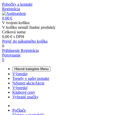
Pobočky a kontakt
Registrácia
0,00 €
V tvojom košíku:
V košíku nemáš žiadne produkty
Celková suma:
0,00 €
s DPH
Prejsť do nákupného košíka
0
Prihlásenie
Registrácia
Porovnanie
0
Hlavné kategórie
Menu
Výpredaj
Trendy v našej ponuke
%
Super akcie
Akcie
Výpredaj
Klubové ceny
Vybrané značky
Počítače
Elektro a spotrebiče