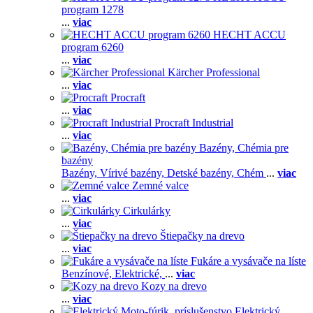
program 1278
...
viac
HECHT ACCU
program 6260
...
viac
Kärcher Professional
...
viac
Procraft
...
viac
Procraft Industrial
...
viac
Bazény, Chémia pre
bazény
Bazény,
Vírivé bazény,
Detské bazény,
Chém
...
viac
Zemné valce
...
viac
Cirkulárky
...
viac
Štiepačky na drevo
...
viac
Fukáre a vysávače na líste
Benzínové,
Elektrické,
...
viac
Kozy na drevo
...
viac
Elektrický