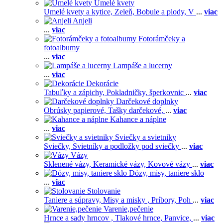
Umelé kvety
Umelé kvety a kytice,
Zeleň,
Bobule a plody,
V
...
viac
Anjeli
...
viac
Fotorámčeky a
fotoalbumy
...
viac
Lampáše a lucerny
...
viac
Dekorácie
Tabuľky a zápichy,
Pokladničky, šperkovnic
...
viac
Darčekové doplnky
Obrúsky papierové,
Tašky darčekové,
...
viac
Kahance a náplne
...
viac
Sviečky a svietniky
Sviečky,
Svietníky a podložky pod sviečky
...
viac
Vázy
Sklenené vázy,
Keramické vázy,
Kovové vázy
...
viac
Dózy, misy, taniere sklo
...
viac
Stolovanie
Taniere a súpravy,
Misy a misky ,
Príbory,
Poh
...
viac
Varenie,pečenie
Hrnce a sady hrncov ,
Tlakové hrnce,
Panvice,
...
viac