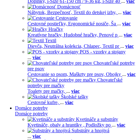
Doplnky,
i-Size 61-150 cm / 9-36 kg,
i-Size 40
...
viac
Domácnosť
Nábytok,
Bezpečnosť,
Textil do detskej izby,
...
viac
Cestovanie
Cestovné postieľky,
Ergonomické nosiče,
Ša
...
viac
Hračky
Kreatívne hračky,
Hudobné hračky,
Penové p
...
viac
Textil
Dievča,
Neutrálna kolekcia,
Chlapec,
Textil pr
...
viac
POS - vzorky a stojany
...
viac
Chovateľské potreby
pre psov
Cestovanie so psom,
Maškrty pre psov,
Obojky
...
viac
Chovateľské
potreby pre mačky
Toalety pre mačky,
...
viac
Školské tašky
Cestovné kufre,
...
viac
Domáce potreby
Domáce potreby
Kvetináče a substráty
Kvetináče, obaly a hrantíky ,
Podložky po
...
viac
Substráty a hnojivá
...
viac