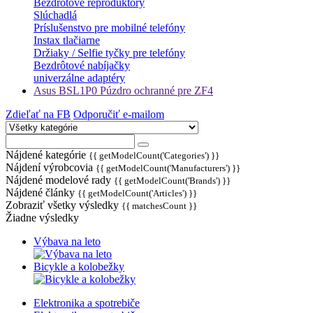
Bezdrôtové reproduktory
Slúchadlá
Príslušenstvo pre mobilné telefóny
Instax tlačiarne
Držiaky / Selfie tyčky pre telefóny
Bezdrôtové nabíjačky
univerzálne adaptéry
Asus BSL1P0 Púzdro ochranné pre ZF4
Zdieľať na FB
Odporučiť e-mailom
Nájdené kategórie
{{ getModelCount('Categories') }}
Nájdení výrobcovia
{{ getModelCount('Manufacturers') }}
Nájdené modelové rady
{{ getModelCount('Brands') }}
Nájdené články
{{ getModelCount('Articles') }}
Zobraziť všetky výsledky
{{ matchesCount }}
Žiadne výsledky
Výbava na leto
Bicykle a kolobežky
Elektronika a spotrebiče