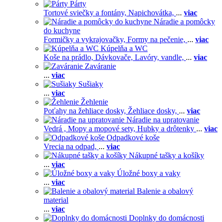
Párty
Tortové sviečky a fontány,
Napichovátka,
...
viac
Náradie a pomôcky
do kuchyne
Formičky a vykrajovačky,
Formy na pečenie,
...
viac
Kúpelňa a WC
Koše na prádlo,
Dávkovače,
Lavóry, vandle,
...
viac
Zaváranie
...
viac
Sušiaky
...
viac
Žehlenie
Poťahy na žehliace dosky,
Žehliace dosky,
...
viac
Náradie na upratovanie
Vedrá ,
Mopy a mopové sety,
Hubky a drôtenky
...
viac
Odpadkové koše
Vrecia na odpad,
...
viac
Nákupné tašky a košíky
...
viac
Úložné boxy a vaky
...
viac
Balenie a obalový
material
...
viac
Doplnky do domácnosti