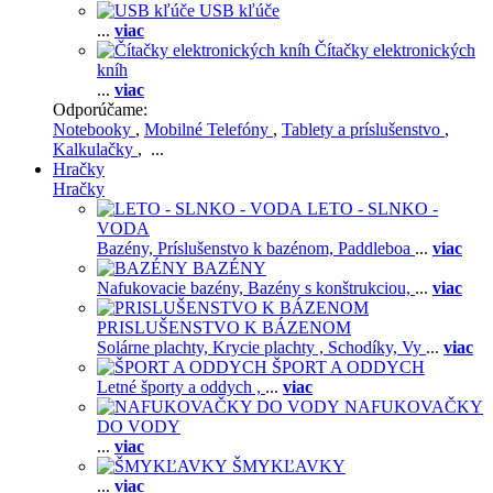
USB kľúče
...
viac
Čítačky elektronických
kníh
...
viac
Odporúčame:
Notebooky
,
Mobilné Telefóny
,
Tablety a príslušenstvo
,
Kalkulačky
, ...
Hračky
Hračky
LETO - SLNKO -
VODA
Bazény,
Príslušenstvo k bazénom,
Paddleboa
...
viac
BAZÉNY
Nafukovacie bazény,
Bazény s konštrukciou,
...
viac
PRISLUŠENSTVO K BÁZENOM
Solárne plachty,
Krycie plachty ,
Schodíky,
Vy
...
viac
ŠPORT A ODDYCH
Letné športy a oddych ,
...
viac
NAFUKOVAČKY
DO VODY
...
viac
ŠMYKĽAVKY
...
viac