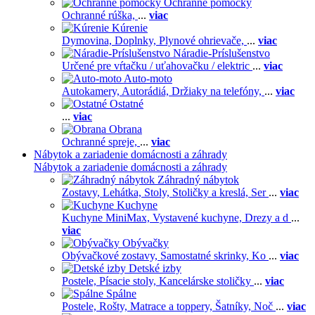
Ochranné pomôcky
Ochranné rúška,
...
viac
Kúrenie
Dymovina,
Doplnky,
Plynové ohrievače,
...
viac
Náradie-Príslušenstvo
Určené pre vŕtačku / uťahovačku / elektric
...
viac
Auto-moto
Autokamery,
Autorádiá,
Držiaky na telefóny,
...
viac
Ostatné
...
viac
Obrana
Ochranné spreje,
...
viac
Nábytok a zariadenie domácnosti a záhrady
Nábytok a zariadenie domácnosti a záhrady
Záhradný nábytok
Zostavy,
Lehátka,
Stoly,
Stoličky a kreslá,
Ser
...
viac
Kuchyne
Kuchyne MiniMax,
Vystavené kuchyne,
Drezy a d
...
viac
Obývačky
Obývačkové zostavy,
Samostatné skrinky,
Ko
...
viac
Detské izby
Postele,
Písacie stoly,
Kancelárske stoličky
...
viac
Spálne
Postele,
Rošty,
Matrace a toppery,
Šatníky,
Noč
...
viac