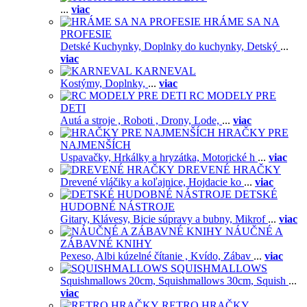
...
viac
HRÁME SA NA
PROFESIE
Detské Kuchynky,
Doplnky do kuchynky,
Detský
...
viac
KARNEVAL
Kostýmy,
Doplnky,
...
viac
RC MODELY PRE
DETI
Autá a stroje ,
Roboti ,
Drony,
Lode,
...
viac
HRAČKY PRE
NAJMENŠÍCH
Uspavačky,
Hrkálky a hryzátka,
Motorické h
...
viac
DREVENÉ HRAČKY
Drevené vláčiky a koľajnice,
Hojdacie ko
...
viac
DETSKÉ
HUDOBNÉ NÁSTROJE
Gitary,
Klávesy,
Bicie súpravy a bubny,
Mikrof
...
viac
NÁUČNÉ A
ZÁBAVNÉ KNIHY
Pexeso,
Albi kúzelné čítanie ,
Kvído,
Zábav
...
viac
SQUISHMALLOWS
Squishmallows 20cm,
Squishmallows 30cm,
Squish
...
viac
RETRO HRAČKY