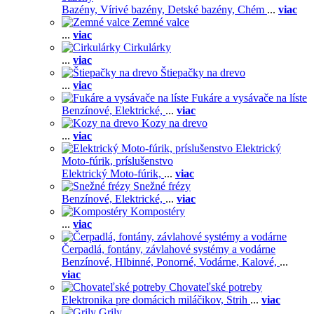
Bazény,
Vírivé bazény,
Detské bazény,
Chém
...
viac
Zemné valce
...
viac
Cirkulárky
...
viac
Štiepačky na drevo
...
viac
Fukáre a vysávače na líste
Benzínové,
Elektrické,
...
viac
Kozy na drevo
...
viac
Elektrický
Moto-fúrik, príslušenstvo
Elektrický Moto-fúrik,
...
viac
Snežné frézy
Benzínové,
Elektrické,
...
viac
Kompostéry
...
viac
Čerpadlá, fontány, závlahové systémy a vodárne
Benzínové,
Hlbinné,
Ponorné,
Vodárne,
Kalové,
...
viac
Chovateľské potreby
Elektronika pre domácich miláčikov,
Strih
...
viac
Grily