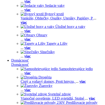
...
viac
Sedacie vaky
...
viac
Bytový textil
Vankúše,
Obliečky,
Osušky,
Uteráky,
Paplóny,
P
...
viac
Úložné boxy a vaky
...
viac
Obrazy
...
viac
Tapety a Lišty
...
viac
Slnečníky
...
viac
Domácnosť
Domácnosť
Samoohrievajúce jedlo
...
viac
Drogéria
Čistý a voňavý domov,
Proti hmyzu,
...
viac
Žiarovky
...
viac
Svetelné zdroje
Vianočné osvetlenie,
LED svietidlá,
Stolné
...
viac
Predlžovacie prívody