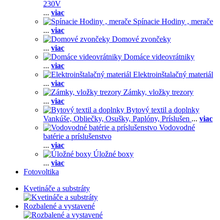
230V
...
viac
Spínacie Hodiny , merače
...
viac
Domové zvončeky
...
viac
Domáce videovrátniky
...
viac
Elektroinštalačný materiál
...
viac
Zámky, vložky trezory
...
viac
Bytový textil a doplnky
Vankúše,
Obliečky,
Osušky,
Paplóny,
Príslušen
...
viac
Vodovodné
batérie a príslušenstvo
...
viac
Úložné boxy
...
viac
Fotovoltika
Kvetináče a substráty
Rozbalené a vystavené