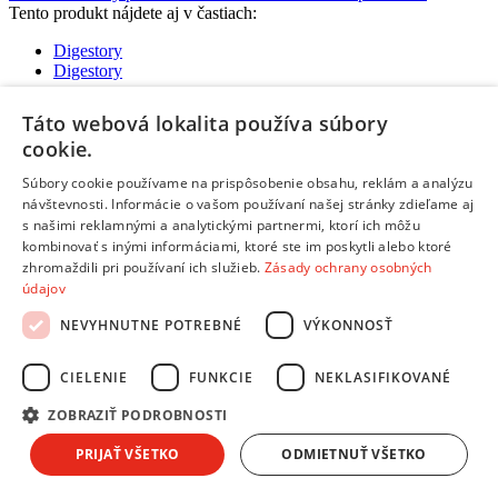
Tento produkt nájdete aj v častiach:
Digestory
Digestory
Táto webová lokalita používa súbory
cookie.
Žiadne dostupné recenzie
Súbory cookie používame na prispôsobenie obsahu, reklám a analýzu
Pridať hodnotenie
návštevnosti. Informácie o vašom používaní našej stránky zdieľame aj
Hodnotenie produktu:
Ariston - Hotpoint HGF 6.5 AM X/HA
s našimi reklamnými a analytickými partnermi, ktorí ich môžu
nerez vystavený kus
Tvoj email:
*
kombinovať s inými informáciami, ktoré ste im poskytli alebo ktoré
zhromaždili pri používaní ich služieb.
Zásady ochrany osobných
údajov
Tvoje meno:
*
NEVYHNUTNE POTREBNÉ
VÝKONNOSŤ
Email nebude zverejnený
Ochrana osobných údajov
Polia označené hviezdičkou sú povinné
CIELENIE
FUNKCIE
NEKLASIFIKOVANÉ
Hodnotenie:
*
ZOBRAZIŤ PODROBNOSTI
Odporúčal by si tento produkt svojim známym?
*
Áno
PRIJAŤ VŠETKO
ODMIETNUŤ VŠETKO
Nie
Pozitíva: