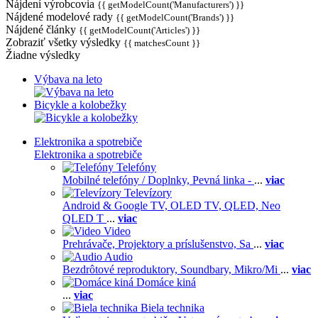
Nájdení výrobcovia
{{ getModelCount('Manufacturers') }}
Nájdené modelové rady
{{ getModelCount('Brands') }}
Nájdené články
{{ getModelCount('Articles') }}
Zobraziť všetky výsledky
{{ matchesCount }}
Žiadne výsledky
Výbava na leto
Bicykle a kolobežky
Elektronika a spotrebiče
Elektronika a spotrebiče
Telefóny
Mobilné telefóny / Doplnky,
Pevná linka -
...
viac
Televízory
Android & Google TV,
OLED TV,
QLED, Neo
QLED T
...
viac
Video
Prehrávače,
Projektory a príslušenstvo,
Sa
...
viac
Audio
Bezdrôtové reproduktory,
Soundbary,
Mikro/Mi
...
viac
Domáce kiná
...
viac
Biela technika