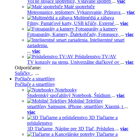
Voľne stojace spotrebiče,
Vstavané spotreb
...
viac
Malé spotrebiče
Meteostanice, teplomery,
Vykurovanie,
Príprava
...
viac
Multimédiá a zábava
Filmy,
Pamäťové karty,
USB kľúče,
Externé
...
viac
Fotoaparáty a kamery
Fotoaparáty,
Kamery,
Ďalekohľady,
Fotopasce,
...
viac
Inteligentné smart
zariadenia.
...
viac
Príslušenstvo TV/AV
TV konzoly na stenu,
Univerzálne diaľkové ov
...
viac
Odporúčame:
Sušičky
, ...
Počítače a smartfóny
Počítače a smartfóny
Notebooky
Študentský spoľahlivý Notebook,
Štúdium
...
viac
Mobilné Telefóny
smartfóny Samsung,
iPhone,
smartfóny Xiaomi,
t
...
viac
3D Tlačiarne a
príslušenstvo
3D Tlačiarne,
Náplne pre 3D Tlač,
Príslušen
...
viac
Tlačiarne a