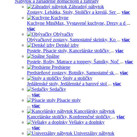
Nábytok a zariadenie domácnosti a záhrady
Záhradný nábytok
Zostavy,
Lehátka,
Stoly,
Stoličky a kreslá,
Ser
...
viac
Kuchyne
Kuchyne MiniMax,
Vystavené kuchyne,
Drezy a d
...
viac
Obývačky
Obývačkové zostavy,
Samostatné skrinky,
Ko
...
viac
Detské izby
Postele,
Písacie stoly,
Kancelárske stoličky
...
viac
Spálne
Postele,
Rošty,
Matrace a toppery,
Šatníky,
Noč
...
viac
Predsiene
Predsieňové zostavy,
Botníky,
Samostatné sk
...
viac
Stoly a stoličky
Jedálenské stoly,
Jedálenské a barové stol
...
viac
Sedačky
...
viac
Písacie stoly
...
viac
Kancelársky nábytok
Kancelárske stoličky,
Konferenčné stoličky
...
viac
Vešiaky a doplnky
...
viac
Univerzálny nábytok