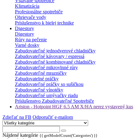
Vstavané spotrebiče
Klimatizácia
Profesionálne spotrebiče
Ohrievače vody
Príslušenstvo k bielej technike
Digestory
Digestory
Rúry na pečenie
Varné dosky
Zabudovateľné jednodverové chladničky
Zabudovateľné kávovary / espressá
Zabudovateľné kombinované chladničky
Zabudovateľné mikrovlnné rúry
Zabudovateľné mrazničky
Zabudovatelné práčky
Zabudovateľné práčky so sušičkou
Zabudovateľné vínotéky
Zabudovateľné umývačky riadu
Príslušenstvo Zabudovateľné Spotrebiče
Ariston - Hotpoint HGF 6.5 AM X/HA nerez vystavený kus
Zdieľať na FB
Odporučiť e-mailom
Nájdené kategórie
{{ getModelCount('Categories') }}