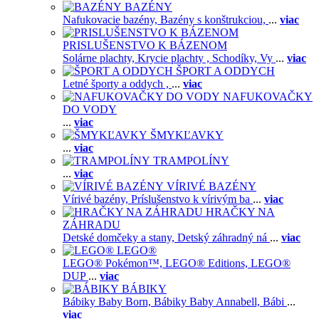
BAZÉNY
Nafukovacie bazény,
Bazény s konštrukciou,
...
viac
PRISLUŠENSTVO K BÁZENOM
Solárne plachty,
Krycie plachty ,
Schodíky,
Vy
...
viac
ŠPORT A ODDYCH
Letné športy a oddych ,
...
viac
NAFUKOVAČKY
DO VODY
...
viac
ŠMYKĽAVKY
...
viac
TRAMPOLÍNY
...
viac
VÍRIVÉ BAZÉNY
Vírivé bazény,
Príslušenstvo k vírivým ba
...
viac
HRAČKY NA
ZÁHRADU
Detské domčeky a stany,
Detský záhradný ná
...
viac
LEGO®
LEGO® Pokémon™,
LEGO® Editions,
LEGO®
DUP
...
viac
BÁBIKY
Bábiky Baby Born,
Bábiky Baby Annabell,
Bábi
...
viac