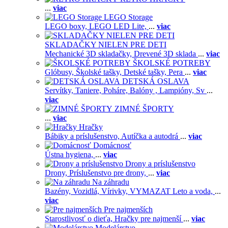
...
viac
LEGO Storage
LEGO boxy,
LEGO LED Lite,
...
viac
SKLADAČKY NIELEN PRE DETI
Mechanické 3D skladačky,
Drevené 3D sklada
...
viac
ŠKOLSKÉ POTREBY
Glóbusy,
Školské tašky,
Detské tašky,
Pera
...
viac
DETSKÁ OSLAVA
Servítky,
Taniere,
Poháre,
Balóny ,
Lampióny,
Sv
...
viac
ZIMNÉ ŠPORTY
...
viac
Hračky
Bábiky a príslušenstvo,
Autíčka a autodrá
...
viac
Domácnosť
Ústna hygiena,
...
viac
Drony a príslušenstvo
Drony,
Príslušenstvo pre drony,
...
viac
Na záhradu
Bazény,
Vozidlá,
Vírivky,
VYMAZAT Leto a voda,
...
viac
Pre najmenších
Starostlivosť o dieťa,
Hračky pre najmenší
...
viac
Modelárstvo