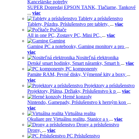
Kancelárske potreby
SUPER Dopredaj EPSON TANK,
Tlačiarne,
Tankové
...
viac
Tablety a príslušenstvo
Tablety,
Púzdra,
Príslušenstvo pre tablety,
...
viac
Počítače
All in one PC,
Zostavy PC,
Mini PC,
...
viac
Gaming
Gaming PC a notebooky,
Gaming monitory a pro
...
viac
Nositeľná elektronika
Detské smart hodinky,
Smart náramky,
Smart h
...
viac
PC komponenty
Pamäte RAM,
Pevné disky,
Výmenné kity a boxy
...
viac
Projektory a príslušenstvo
Projektory,
Plátna,
Držiaky,
Príslušenstvo k p
...
viac
Herné konzoly
Nintendo,
Gamepady,
Príslušenstvo k herným kon
...
viac
Virtuálna realita
Okuliare pre Virtuálnu realitu,
Stanice a s
...
viac
Drony a príslušenstvo
Drony,
...
viac
PC Príslušenstvo