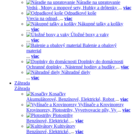
Náradie na upratovanie
Vedrá ,
Mopy a mopové sety,
Hubky a drôtenky
...
viac
Odpadkové koše
Vrecia na odpad,
...
viac
Nákupné tašky a košíky
...
viac
Úložné boxy a vaky
...
viac
Balenie a obalový
material
...
viac
Doplnky do domácnosti
Ochranné doplnky ,
Nástenné hodiny a budíky
...
viac
Náhradné diely
...
viac
Záhrada
Záhrada
Kosačky
Akumulátorové,
Benzínové,
Elektrické,
Robot
...
viac
Vyžínače a Krovinorezy
Krovinorezy,
Plotostrihy,
Vyvetvovacie píly,
Vy
...
viac
Plotostrihy
Benzínové,
Elektrické,
...
viac
Kultivátory
Benzínové,
Elektrické,
...
viac