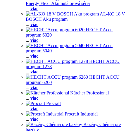
Energy Flex -Akumulátorová séria
...
viac
AL-KO 18 V
BOSCH Aku program
...
viac
HECHT Accu
program 6020
...
viac
HECHT Accu
program 5040
...
viac
HECHT ACCU
program 1278
...
viac
HECHT ACCU
program 6260
...
viac
Kärcher Professional
...
viac
Procraft
...
viac
Procraft Industrial
...
viac
Bazény, Chémia pre
bazény