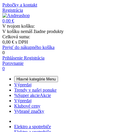
Pobočky a kontakt
Registrácia
0,00 €
V tvojom košíku:
V košíku nemáš žiadne produkty
Celková suma:
0,00 €
s DPH
Prejsť do nákupného košíka
0
Prihlásenie
Registrácia
Porovnanie
0
Hlavné kategórie
Menu
Výpredaj
Trendy v našej ponuke
%
Super akcie
Akcie
Výpredaj
Klubové ceny
Vybrané značky
Elektro a spotrebiče
Elektro a spotrebiče