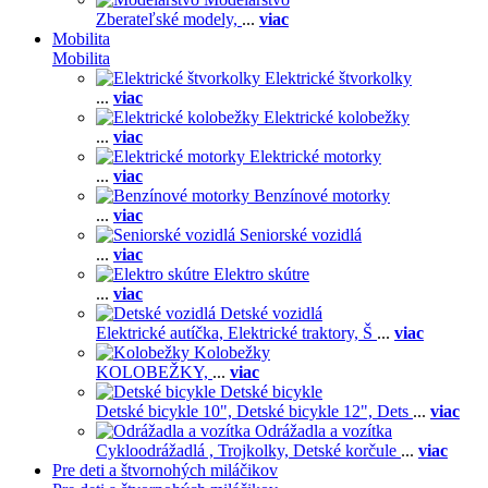
Zberateľské modely,
...
viac
Mobilita
Mobilita
Elektrické štvorkolky
...
viac
Elektrické kolobežky
...
viac
Elektrické motorky
...
viac
Benzínové motorky
...
viac
Seniorské vozidlá
...
viac
Elektro skútre
...
viac
Detské vozidlá
Elektrické autíčka,
Elektrické traktory,
Š
...
viac
Kolobežky
KOLOBEŽKY,
...
viac
Detské bicykle
Detské bicykle 10",
Detské bicykle 12",
Dets
...
viac
Odrážadla a vozítka
Cykloodrážadlá ,
Trojkolky,
Detské korčule
...
viac
Pre deti a štvornohých miláčikov