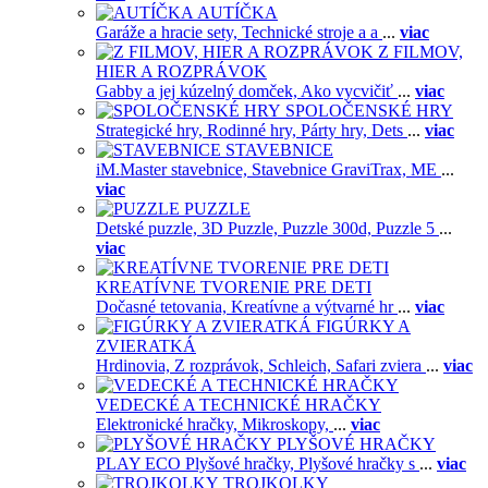
AUTÍČKA
Garáže a hracie sety,
Technické stroje a a
...
viac
Z FILMOV,
HIER A ROZPRÁVOK
Gabby a jej kúzelný domček,
Ako vycvičiť
...
viac
SPOLOČENSKÉ HRY
Strategické hry,
Rodinné hry,
Párty hry,
Dets
...
viac
STAVEBNICE
iM.Master stavebnice,
Stavebnice GraviTrax,
ME
...
viac
PUZZLE
Detské puzzle,
3D Puzzle,
Puzzle 300d,
Puzzle 5
...
viac
KREATÍVNE TVORENIE PRE DETI
Dočasné tetovania,
Kreatívne a výtvarné hr
...
viac
FIGÚRKY A
ZVIERATKÁ
Hrdinovia,
Z rozprávok,
Schleich,
Safari zviera
...
viac
VEDECKÉ A TECHNICKÉ HRAČKY
Elektronické hračky,
Mikroskopy,
...
viac
PLYŠOVÉ HRAČKY
PLAY ECO Plyšové hračky,
Plyšové hračky s
...
viac
TROJKOLKY