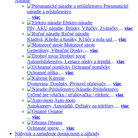
Náradie
Pneumatické
náradie a príslušenstvo
...
viac
Elektro náradie
Píly,
AKU náradie,
Brúsky,
Vŕtačky,
Zváračky
...
viac
Ručné náradie
Kladivá,
Kliešte a hasáky,
Kľúče a gola sad
...
viac
Motorové stroje
Generátory,
Vibračné Dosky,
...
viac
Drobný tovar
Autopríslušenstvo,
Lepiace pásky a lepidlá
...
viac
Ochranné pomôcky
Ochranné rúška,
...
viac
Kúrenie
Dymovina,
Doplnky,
Plynové ohrievače,
...
viac
Náradie-Príslušenstvo
Určené pre vŕtačku / uťahovačku / elektric
...
viac
Auto-moto
Autokamery,
Autorádiá,
Držiaky na telefóny,
...
viac
Ostatné
...
viac
Obrana
Ochranné spreje,
...
viac
Nábytok a zariadenie domácnosti a záhrady