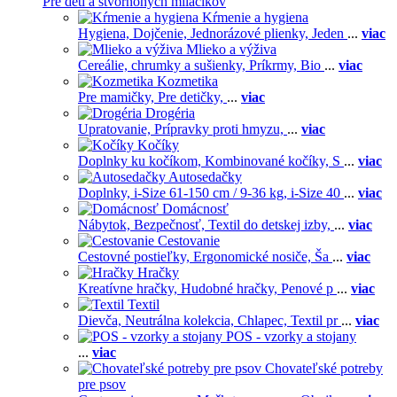
Pre deti a štvornohých miláčikov
Kŕmenie a hygiena
Hygiena,
Dojčenie,
Jednorázové plienky,
Jeden
...
viac
Mlieko a výživa
Cereálie, chrumky a sušienky,
Príkrmy,
Bio
...
viac
Kozmetika
Pre mamičky,
Pre detičky,
...
viac
Drogéria
Upratovanie,
Prípravky proti hmyzu,
...
viac
Kočíky
Doplnky ku kočíkom,
Kombinované kočíky,
S
...
viac
Autosedačky
Doplnky,
i-Size 61-150 cm / 9-36 kg,
i-Size 40
...
viac
Domácnosť
Nábytok,
Bezpečnosť,
Textil do detskej izby,
...
viac
Cestovanie
Cestovné postieľky,
Ergonomické nosiče,
Ša
...
viac
Hračky
Kreatívne hračky,
Hudobné hračky,
Penové p
...
viac
Textil
Dievča,
Neutrálna kolekcia,
Chlapec,
Textil pr
...
viac
POS - vzorky a stojany
...
viac
Chovateľské potreby
pre psov