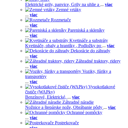
Elektrické grily, panvice,
Grily na uhlie a
...
viac
Zemné vrtáky
...
viac
Rozmetače
...
viac
Pareniská a skleníky
...
viac
Kvetináče a substráty
Kvetináče, obaly a hrantíky ,
Podložky po
...
viac
Dekorácie do záhrady
...
viac
Záhradné traktory, ridery
...
viac
Voziky, fúriky a
transportéry
...
viac
Vysokotlakové
čističe (WAPky)
Benzínové,
Elektrické,
...
viac
Záhradné náradie
Nožnice a štepárske nože,
Obrábanie pôdy
...
viac
Ochranné pomôcky
...
viac
Postrekovače
...
viac