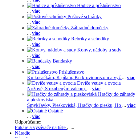
Hadice a príslušenstvo
...
viac
Poštové schránky
...
viac
Záhradné domčeky
...
viac
Rebríky a schodíky
...
viac
Konvy, nádoby a sudy
...
viac
Bandasky
...
viac
Príslušenstvo
Ku kosačkám,
K pílam,
Ku krovinorezom a vyž
...
viac
Drviče vetiev a ovocia
Nožové,
S ozubeným valcom,
...
viac
Hračky do záhrady
a pieskoviská
Šmykľavky,
Pieskoviská,
Hračky do piesku,
Ho
...
viac
Ostatné
...
viac
Odporúčame:
Fukáre a vysávače na líste
, ...
Náradie