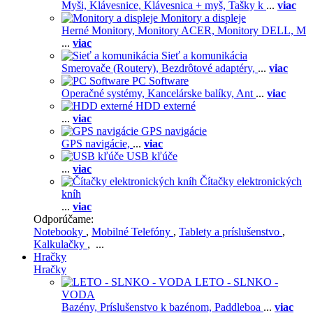
Myši,
Klávesnice,
Klávesnica + myš,
Tašky k
...
viac
Monitory a displeje
Herné Monitory,
Monitory ACER,
Monitory DELL,
M
...
viac
Sieť a komunikácia
Smerovače (Routery),
Bezdrôtové adaptéry,
...
viac
PC Software
Operačné systémy,
Kancelárske balíky,
Ant
...
viac
HDD externé
...
viac
GPS navigácie
GPS navigácie,
...
viac
USB kľúče
...
viac
Čítačky elektronických
kníh
...
viac
Odporúčame:
Notebooky
,
Mobilné Telefóny
,
Tablety a príslušenstvo
,
Kalkulačky
, ...
Hračky
Hračky
LETO - SLNKO -
VODA
Bazény,
Príslušenstvo k bazénom,
Paddleboa
...
viac