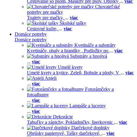
Cestovanie so psom,
Maškrty pre psov,
Obojky
...
viac
Chovateľské
potreby pre mačky
Toalety pre mačky,
...
viac
Školské tašky
Cestovné kufre,
...
viac
Domáce potreby
Domáce potreby
Kvetináče a substráty
Kvetináče, obaly a hrantíky ,
Podložky po
...
viac
Substráty a hnojivá
...
viac
Umelé kvety
Umelé kvety a kytice,
Zeleň,
Bobule a plody,
V
...
viac
Anjeli
...
viac
Fotorámčeky a
fotoalbumy
...
viac
Lampáše a lucerny
...
viac
Dekorácie
Tabuľky a zápichy,
Pokladničky, šperkovnic
...
viac
Darčekové doplnky
Obrúsky papierové,
Tašky darčekové,
...
viac