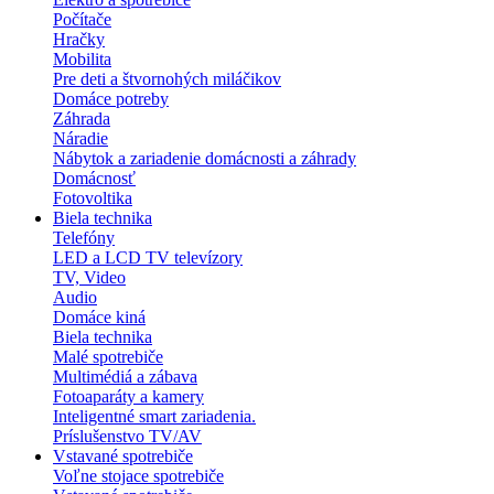
Počítače
Hračky
Mobilita
Pre deti a štvornohých miláčikov
Domáce potreby
Záhrada
Náradie
Nábytok a zariadenie domácnosti a záhrady
Domácnosť
Fotovoltika
Biela technika
Telefóny
LED a LCD TV televízory
TV, Video
Audio
Domáce kiná
Biela technika
Malé spotrebiče
Multimédiá a zábava
Fotoaparáty a kamery
Inteligentné smart zariadenia.
Príslušenstvo TV/AV
Vstavané spotrebiče
Voľne stojace spotrebiče