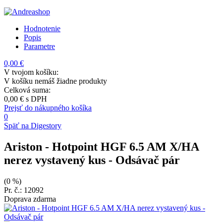
Hodnotenie
Popis
Parametre
0,00 €
V tvojom košíku:
V košíku nemáš žiadne produkty
Celková suma:
0,00 €
s DPH
Prejsť do nákupného košíka
0
Späť na Digestory
Ariston - Hotpoint HGF 6.5 AM X/HA
nerez vystavený kus
- Odsávač pár
(0 %)
Pr. č.: 12092
Doprava zdarma