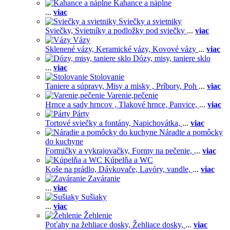
Kahance a náplne
...
viac
Sviečky a svietniky
Sviečky,
Svietníky a podložky pod sviečky
...
viac
Vázy
Sklenené vázy,
Keramické vázy,
Kovové vázy
...
viac
Dózy, misy, taniere sklo
...
viac
Stolovanie
Taniere a súpravy,
Misy a misky ,
Príbory,
Poh
...
viac
Varenie,pečenie
Hrnce a sady hrncov ,
Tlakové hrnce,
Panvice,
...
viac
Párty
Tortové sviečky a fontány,
Napichovátka,
...
viac
Náradie a pomôcky
do kuchyne
Formičky a vykrajovačky,
Formy na pečenie,
...
viac
Kúpelňa a WC
Koše na prádlo,
Dávkovače,
Lavóry, vandle,
...
viac
Zaváranie
...
viac
Sušiaky
...
viac
Žehlenie
Poťahy na žehliace dosky,
Žehliace dosky,
...
viac