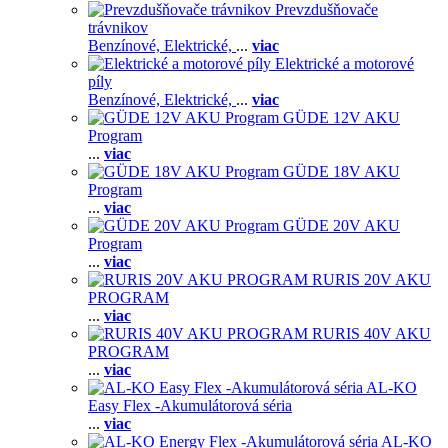
Prevzdušňovače
trávnikov
Benzínové,
Elektrické,
...
viac
Elektrické a motorové
píly
Benzínové,
Elektrické,
...
viac
GÜDE 12V AKU
Program
...
viac
GÜDE 18V AKU
Program
...
viac
GÜDE 20V AKU
Program
...
viac
RURIS 20V AKU
PROGRAM
...
viac
RURIS 40V AKU
PROGRAM
...
viac
AL-KO
Easy Flex -Akumulátorová séria
...
viac
AL-KO