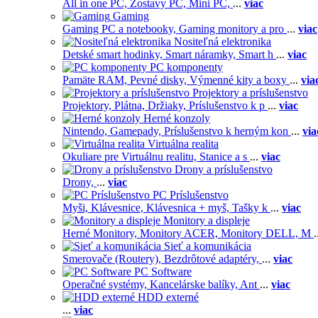
All in one PC,
Zostavy PC,
Mini PC,
...
viac
Gaming
Gaming PC a notebooky,
Gaming monitory a pro
...
viac
Nositeľná elektronika
Detské smart hodinky,
Smart náramky,
Smart h
...
viac
PC komponenty
Pamäte RAM,
Pevné disky,
Výmenné kity a boxy
...
via
Projektory a príslušenstvo
Projektory,
Plátna,
Držiaky,
Príslušenstvo k p
...
viac
Herné konzoly
Nintendo,
Gamepady,
Príslušenstvo k herným kon
...
via
Virtuálna realita
Okuliare pre Virtuálnu realitu,
Stanice a s
...
viac
Drony a príslušenstvo
Drony,
...
viac
PC Príslušenstvo
Myši,
Klávesnice,
Klávesnica + myš,
Tašky k
...
viac
Monitory a displeje
Herné Monitory,
Monitory ACER,
Monitory DELL,
M
.
Sieť a komunikácia
Smerovače (Routery),
Bezdrôtové adaptéry,
...
viac
PC Software
Operačné systémy,
Kancelárske balíky,
Ant
...
viac
HDD externé
...
viac