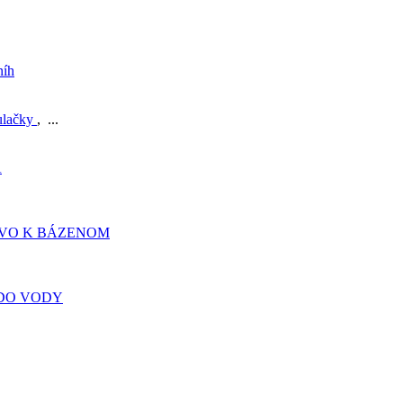
níh
ulačky
, ...
A
TVO K BÁZENOM
DO VODY