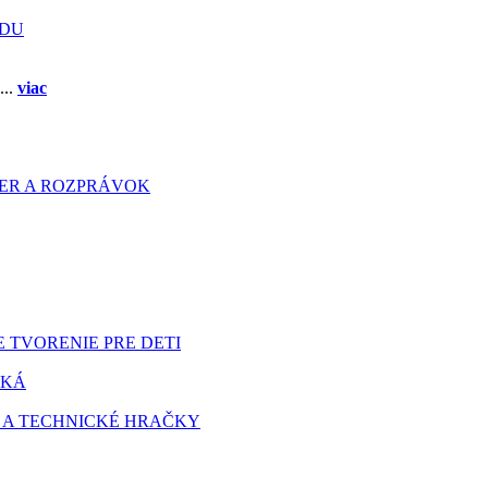
ADU
...
viac
HIER A ROZPRÁVOK
 TVORENIE PRE DETI
TKÁ
 A TECHNICKÉ HRAČKY