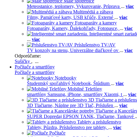
Malé spotrebiče
Meteostanice, teplomery,
Vykurovanie,
Príprava
...
viac
Multimédiá a zábava
Filmy,
Pamäťové karty,
USB kľúče,
Externé
...
viac
Fotoaparáty a kamery
Fotoaparáty,
Kamery,
Ďalekohľady,
Fotopasce,
...
viac
Inteligentné smart zariad
...
viac
Príslušenstvo TV/AV
TV konzoly na stenu,
Univerzálne diaľkové ov
...
viac
Odporúčame:
Sušičky
, ...
Počítače a smartfóny
Počítače a smartfóny
Notebooky
Študentský spoľahlivý Notebook,
Štúdium
...
viac
Mobilné Telefóny
smartfóny Samsung,
iPhone,
smartfóny Xiaomi,
t
...
viac
3D Tlačiarne a príslušen
3D Tlačiarne,
Náplne pre 3D Tlač,
Príslušen
...
viac
Tlačiarne a Kancelár
SUPER Dopredaj EPSON TANK,
Tlačiarne,
Tankové
.
Tablety a príslušenstvo
Tablety,
Púzdra,
Príslušenstvo pre tablety,
...
viac
Počítače