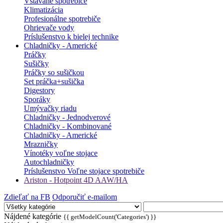
Vstavané spotrebiče
Klimatizácia
Profesionálne spotrebiče
Ohrievače vody
Príslušenstvo k bielej technike
Chladničky - Americké
Práčky
Sušičky
Práčky so sušičkou
Set práčka+sušička
Digestory
Sporáky
Umývačky riadu
Chladničky - Jednodverové
Chladničky - Kombinované
Chladničky - Americké
Mrazničky
Vínotéky voľne stojace
Autochladničky
Príslušenstvo Voľne stojace spotrebiče
Ariston - Hotpoint 4D AAW/HA
Zdieľať na FB
Odporučiť e-mailom
Nájdené kategórie
{{ getModelCount('Categories') }}