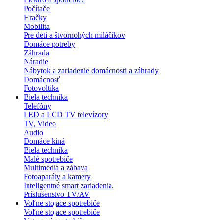
Počítače
Hračky
Mobilita
Pre deti a štvornohých miláčikov
Domáce potreby
Záhrada
Náradie
Nábytok a zariadenie domácnosti a záhrady
Domácnosť
Fotovoltika
Biela technika
Telefóny
LED a LCD TV televízory
TV, Video
Audio
Domáce kiná
Biela technika
Malé spotrebiče
Multimédiá a zábava
Fotoaparáty a kamery
Inteligentné smart zariadenia.
Príslušenstvo TV/AV
Voľne stojace spotrebiče
Voľne stojace spotrebiče