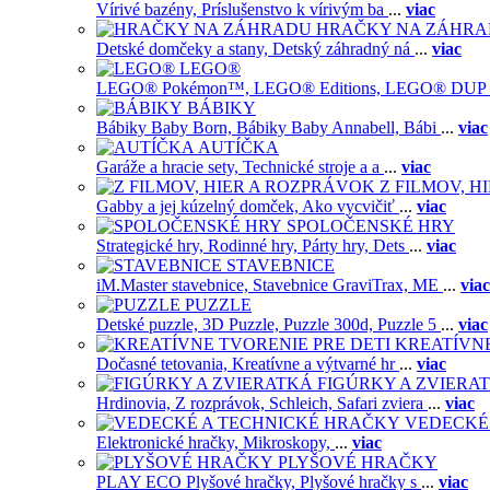
Vírivé bazény,
Príslušenstvo k vírivým ba
...
viac
HRAČKY NA ZÁHR
Detské domčeky a stany,
Detský záhradný ná
...
viac
LEGO®
LEGO® Pokémon™,
LEGO® Editions,
LEGO® DUP
BÁBIKY
Bábiky Baby Born,
Bábiky Baby Annabell,
Bábi
...
viac
AUTÍČKA
Garáže a hracie sety,
Technické stroje a a
...
viac
Z FILMOV, 
Gabby a jej kúzelný domček,
Ako vycvičiť
...
viac
SPOLOČENSKÉ HRY
Strategické hry,
Rodinné hry,
Párty hry,
Dets
...
viac
STAVEBNICE
iM.Master stavebnice,
Stavebnice GraviTrax,
ME
...
viac
PUZZLE
Detské puzzle,
3D Puzzle,
Puzzle 300d,
Puzzle 5
...
viac
KREATÍVNE
Dočasné tetovania,
Kreatívne a výtvarné hr
...
viac
FIGÚRKY A ZVIERA
Hrdinovia,
Z rozprávok,
Schleich,
Safari zviera
...
viac
VEDECKÉ
Elektronické hračky,
Mikroskopy,
...
viac
PLYŠOVÉ HRAČKY
PLAY ECO Plyšové hračky,
Plyšové hračky s
...
viac