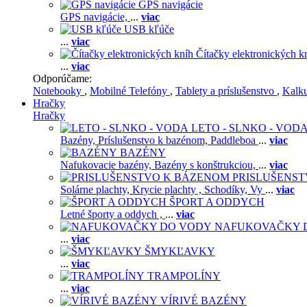
GPS navigácie
GPS navigácie,
...
viac
USB kľúče
...
viac
Čítačky elektronických k
...
viac
Odporúčame:
Notebooky
,
Mobilné Telefóny
,
Tablety a príslušenstvo
,
Kalk
Hračky
Hračky
LETO - SLNKO - VOD
Bazény,
Príslušenstvo k bazénom,
Paddleboa
...
viac
BAZÉNY
Nafukovacie bazény,
Bazény s konštrukciou,
...
viac
PRISLUŠENS
Solárne plachty,
Krycie plachty ,
Schodíky,
Vy
...
viac
ŠPORT A ODDYCH
Letné športy a oddych ,
...
viac
NAFUKOVAČKY 
...
viac
ŠMYKĽAVKY
...
viac
TRAMPOLÍNY
...
viac
VÍRIVÉ BAZÉNY