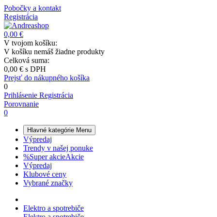
Pobočky a kontakt
Registrácia
0,00 €
V tvojom košíku:
V košíku nemáš žiadne produkty
Celková suma:
0,00 €
s DPH
Prejsť do nákupného košíka
0
Prihlásenie
Registrácia
Porovnanie
0
Hlavné kategórie
Menu
Výpredaj
Trendy v našej ponuke
%
Super akcie
Akcie
Výpredaj
Klubové ceny
Vybrané značky
Elektro a spotrebiče
Elektro a spotrebiče