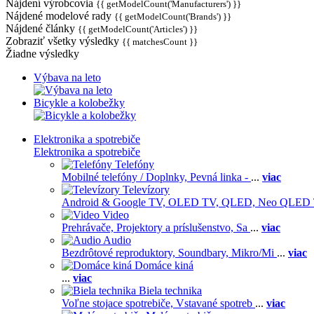
Nájdení výrobcovia
{{ getModelCount('Manufacturers') }}
Nájdené modelové rady
{{ getModelCount('Brands') }}
Nájdené články
{{ getModelCount('Articles') }}
Zobraziť všetky výsledky
{{ matchesCount }}
Žiadne výsledky
Výbava na leto
Bicykle a kolobežky
Elektronika a spotrebiče
Elektronika a spotrebiče
Telefóny
Mobilné telefóny / Doplnky,
Pevná linka -
...
viac
Televízory
Android & Google TV,
OLED TV,
QLED, Neo QLED
Video
Prehrávače,
Projektory a príslušenstvo,
Sa
...
viac
Audio
Bezdrôtové reproduktory,
Soundbary,
Mikro/Mi
...
viac
Domáce kiná
...
viac
Biela technika
Voľne stojace spotrebiče,
Vstavané spotreb
...
viac