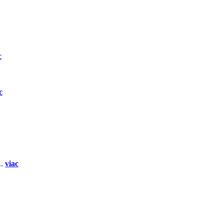
c
c
..
viac