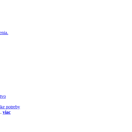
enia.
stvo
ske potreby
..
viac