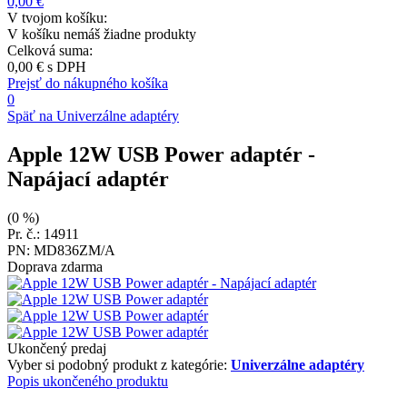
0,00 €
V tvojom košíku:
V košíku nemáš žiadne produkty
Celková suma:
0,00 €
s DPH
Prejsť do nákupného košíka
0
Späť na Univerzálne adaptéry
Apple 12W USB Power adaptér
-
Napájací adaptér
(0 %)
Pr. č.: 14911
PN: MD836ZM/A
Doprava zdarma
Ukončený predaj
Vyber si podobný produkt z kategórie:
Univerzálne adaptéry
Popis ukončeného produktu