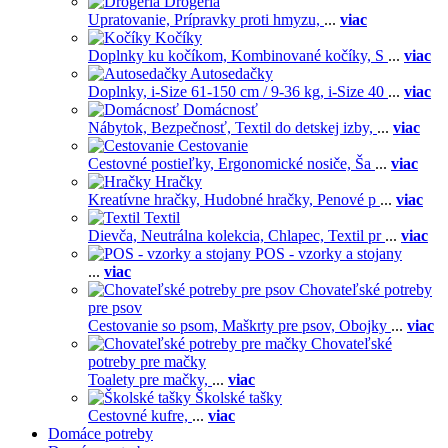
Drogéria
Upratovanie,
Prípravky proti hmyzu,
...
viac
Kočíky
Doplnky ku kočíkom,
Kombinované kočíky,
S
...
viac
Autosedačky
Doplnky,
i-Size 61-150 cm / 9-36 kg,
i-Size 40
...
viac
Domácnosť
Nábytok,
Bezpečnosť,
Textil do detskej izby,
...
viac
Cestovanie
Cestovné postieľky,
Ergonomické nosiče,
Ša
...
viac
Hračky
Kreatívne hračky,
Hudobné hračky,
Penové p
...
viac
Textil
Dievča,
Neutrálna kolekcia,
Chlapec,
Textil pr
...
viac
POS - vzorky a stojany
...
viac
Chovateľské potreby
pre psov
Cestovanie so psom,
Maškrty pre psov,
Obojky
...
viac
Chovateľské
potreby pre mačky
Toalety pre mačky,
...
viac
Školské tašky
Cestovné kufre,
...
viac
Domáce potreby