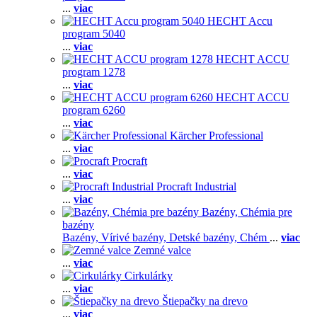
...
viac
HECHT Accu
program 5040
...
viac
HECHT ACCU
program 1278
...
viac
HECHT ACCU
program 6260
...
viac
Kärcher Professional
...
viac
Procraft
...
viac
Procraft Industrial
...
viac
Bazény, Chémia pre
bazény
Bazény,
Vírivé bazény,
Detské bazény,
Chém
...
viac
Zemné valce
...
viac
Cirkulárky
...
viac
Štiepačky na drevo
...
viac