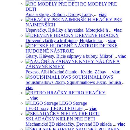
RC MODELY PRE
DETI
Autá a stroje ,
Roboti ,
Drony,
Lode,
...
viac
HRAČKY PRE
NAJMENŠÍCH
Uspavačky,
Hrkálky a hryzátka,
Motorické h
...
viac
DREVENÉ HRAČKY
Drevené vláčiky a koľajnice,
Hojdacie ko
...
viac
DETSKÉ
HUDOBNÉ NÁSTROJE
Gitary,
Klávesy,
Bicie súpravy a bubny,
Mikrof
...
viac
NÁUČNÉ A
ZÁBAVNÉ KNIHY
Pexeso,
Albi kúzelné čítanie ,
Kvído,
Zábav
...
viac
SQUISHMALLOWS
Squishmallows 20cm,
Squishmallows 30cm,
Squish
...
viac
RETRO HRAČKY
...
viac
LEGO Storage
LEGO boxy,
LEGO LED Lite,
...
viac
SKLADAČKY NIELEN PRE DETI
Mechanické 3D skladačky,
Drevené 3D sklada
...
viac
ŠKOLSKÉ POTREBY