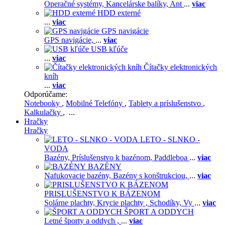
Operačné systémy,
Kancelárske balíky,
Ant
...
viac
HDD externé
...
viac
GPS navigácie
GPS navigácie,
...
viac
USB kľúče
...
viac
Čítačky elektronických
kníh
...
viac
Odporúčame:
Notebooky
,
Mobilné Telefóny
,
Tablety a príslušenstvo
,
Kalkulačky
, ...
Hračky
Hračky
LETO - SLNKO -
VODA
Bazény,
Príslušenstvo k bazénom,
Paddleboa
...
viac
BAZÉNY
Nafukovacie bazény,
Bazény s konštrukciou,
...
viac
PRISLUŠENSTVO K BÁZENOM
Solárne plachty,
Krycie plachty ,
Schodíky,
Vy
...
viac
ŠPORT A ODDYCH
Letné športy a oddych ,
...
viac