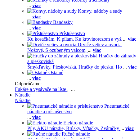
...
viac
Konvy, nádoby a sudy
...
viac
Bandasky
...
viac
Príslušenstvo
Ku kosačkám,
K pílam,
Ku krovinorezom a vyž
...
viac
Drviče vetiev a ovocia
Nožové,
S ozubeným valcom,
...
viac
Hračky do záhrady
a pieskoviská
Šmykľavky,
Pieskoviská,
Hračky do piesku,
Ho
...
viac
Ostatné
...
viac
Odporúčame:
Fukáre a vysávače na líste
, ...
Náradie
Náradie
Pneumatické
náradie a príslušenstvo
...
viac
Elektro náradie
Píly,
AKU náradie,
Brúsky,
Vŕtačky,
Zváračky
...
viac
Ručné náradie