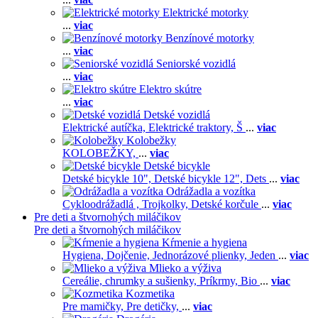
Elektrické motorky
...
viac
Benzínové motorky
...
viac
Seniorské vozidlá
...
viac
Elektro skútre
...
viac
Detské vozidlá
Elektrické autíčka,
Elektrické traktory,
Š
...
viac
Kolobežky
KOLOBEŽKY,
...
viac
Detské bicykle
Detské bicykle 10",
Detské bicykle 12",
Dets
...
viac
Odrážadla a vozítka
Cykloodrážadlá ,
Trojkolky,
Detské korčule
...
viac
Pre deti a štvornohých miláčikov
Pre deti a štvornohých miláčikov
Kŕmenie a hygiena
Hygiena,
Dojčenie,
Jednorázové plienky,
Jeden
...
viac
Mlieko a výživa
Cereálie, chrumky a sušienky,
Príkrmy,
Bio
...
viac
Kozmetika
Pre mamičky,
Pre detičky,
...
viac