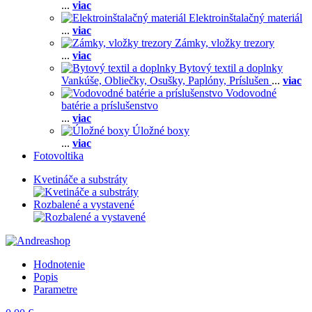
...
viac
Elektroinštalačný materiál
...
viac
Zámky, vložky trezory
...
viac
Bytový textil a doplnky
Vankúše,
Obliečky,
Osušky,
Paplóny,
Príslušen
...
viac
Vodovodné
batérie a príslušenstvo
...
viac
Úložné boxy
...
viac
Fotovoltika
Kvetináče a substráty
Rozbalené a vystavené
Hodnotenie
Popis
Parametre