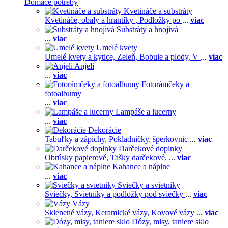
Domáce potreby
Kvetináče a substráty
Kvetináče, obaly a hrantíky ,
Podložky po
...
viac
Substráty a hnojivá
...
viac
Umelé kvety
Umelé kvety a kytice,
Zeleň,
Bobule a plody,
V
...
viac
Anjeli
...
viac
Fotorámčeky a
fotoalbumy
...
viac
Lampáše a lucerny
...
viac
Dekorácie
Tabuľky a zápichy,
Pokladničky, šperkovnic
...
viac
Darčekové doplnky
Obrúsky papierové,
Tašky darčekové,
...
viac
Kahance a náplne
...
viac
Sviečky a svietniky
Sviečky,
Svietníky a podložky pod sviečky
...
viac
Vázy
Sklenené vázy,
Keramické vázy,
Kovové vázy
...
viac
Dózy, misy, taniere sklo