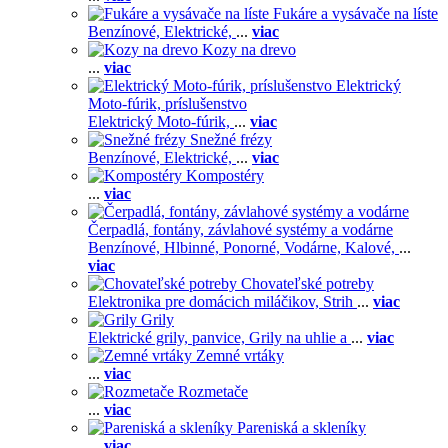
Fukáre a vysávače na líste
Benzínové,
Elektrické,
...
viac
Kozy na drevo
...
viac
Elektrický
Moto-fúrik, príslušenstvo
Elektrický Moto-fúrik,
...
viac
Snežné frézy
Benzínové,
Elektrické,
...
viac
Kompostéry
...
viac
Čerpadlá, fontány, závlahové systémy a vodárne
Benzínové,
Hlbinné,
Ponorné,
Vodárne,
Kalové,
...
viac
Chovateľské potreby
Elektronika pre domácich miláčikov,
Strih
...
viac
Grily
Elektrické grily, panvice,
Grily na uhlie a
...
viac
Zemné vrtáky
...
viac
Rozmetače
...
viac
Pareniská a skleníky
...
viac