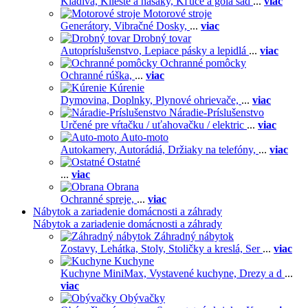
Kladivá,
Kliešte a hasáky,
Kľúče a gola sad
...
viac
Motorové stroje
Generátory,
Vibračné Dosky,
...
viac
Drobný tovar
Autopríslušenstvo,
Lepiace pásky a lepidlá
...
viac
Ochranné pomôcky
Ochranné rúška,
...
viac
Kúrenie
Dymovina,
Doplnky,
Plynové ohrievače,
...
viac
Náradie-Príslušenstvo
Určené pre vŕtačku / uťahovačku / elektric
...
viac
Auto-moto
Autokamery,
Autorádiá,
Držiaky na telefóny,
...
viac
Ostatné
...
viac
Obrana
Ochranné spreje,
...
viac
Nábytok a zariadenie domácnosti a záhrady
Nábytok a zariadenie domácnosti a záhrady
Záhradný nábytok
Zostavy,
Lehátka,
Stoly,
Stoličky a kreslá,
Ser
...
viac
Kuchyne
Kuchyne MiniMax,
Vystavené kuchyne,
Drezy a d
...
viac
Obývačky