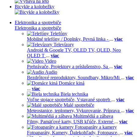
Bicykle a kolobežky
Elektronika a spotrebiče
Elektronika a spotrebiče
Telefóny
Mobilné telefóny / Doplnky,
Pevná linka -
...
viac
Televízory
Android & Google TV,
OLED TV,
QLED, Neo
QLED T
...
viac
Video
Prehrávače,
Projektory a príslušenstvo,
Sa
...
viac
Audio
Bezdrôtové reproduktory,
Soundbary,
Mikro/Mi
...
viac
Domáce kiná
...
viac
Biela technika
Voľne stojace spotrebiče,
Vstavané spotreb
...
viac
Malé spotrebiče
Meteostanice, teplomery,
Vykurovanie,
Príprava
...
viac
Multimédiá a zábava
Filmy,
Pamäťové karty,
USB kľúče,
Externé
...
viac
Fotoaparáty a kamery
Fotoaparáty,
Kamery,
Ďalekohľady,
Fotopasce,
...
viac