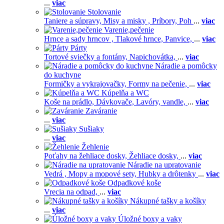
...
viac
Stolovanie
Taniere a súpravy,
Misy a misky ,
Príbory,
Poh
...
viac
Varenie,pečenie
Hrnce a sady hrncov ,
Tlakové hrnce,
Panvice,
...
viac
Párty
Tortové sviečky a fontány,
Napichovátka,
...
viac
Náradie a pomôcky
do kuchyne
Formičky a vykrajovačky,
Formy na pečenie,
...
viac
Kúpelňa a WC
Koše na prádlo,
Dávkovače,
Lavóry, vandle,
...
viac
Zaváranie
...
viac
Sušiaky
...
viac
Žehlenie
Poťahy na žehliace dosky,
Žehliace dosky,
...
viac
Náradie na upratovanie
Vedrá ,
Mopy a mopové sety,
Hubky a drôtenky
...
viac
Odpadkové koše
Vrecia na odpad,
...
viac
Nákupné tašky a košíky
...
viac
Úložné boxy a vaky