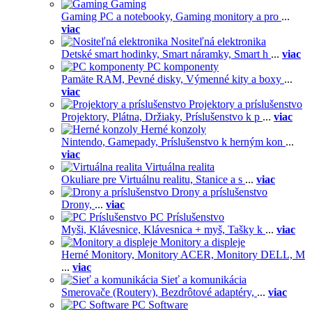
Gaming
Gaming PC a notebooky,
Gaming monitory a pro
...
viac
Nositeľná elektronika
Detské smart hodinky,
Smart náramky,
Smart h
...
viac
PC komponenty
Pamäte RAM,
Pevné disky,
Výmenné kity a boxy
...
viac
Projektory a príslušenstvo
Projektory,
Plátna,
Držiaky,
Príslušenstvo k p
...
viac
Herné konzoly
Nintendo,
Gamepady,
Príslušenstvo k herným kon
...
viac
Virtuálna realita
Okuliare pre Virtuálnu realitu,
Stanice a s
...
viac
Drony a príslušenstvo
Drony,
...
viac
PC Príslušenstvo
Myši,
Klávesnice,
Klávesnica + myš,
Tašky k
...
viac
Monitory a displeje
Herné Monitory,
Monitory ACER,
Monitory DELL,
M
...
viac
Sieť a komunikácia
Smerovače (Routery),
Bezdrôtové adaptéry,
...
viac
PC Software