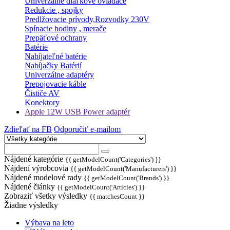
Univerzálne diaľkové ovládače
Redukcie , spojky
Predlžovacie prívody,Rozvodky 230V
Spínacie hodiny , merače
Prepäťové ochrany
Batérie
Nabíjateľné batérie
Nabíjačky Batérií
Univerzálne adaptéry
Prepojovacie káble
Čističe AV
Konektory
Apple 12W USB Power adaptér
Zdieľať na FB
Odporučiť e-mailom
Nájdené kategórie
{{ getModelCount('Categories') }}
Nájdení výrobcovia
{{ getModelCount('Manufacturers') }}
Nájdené modelové rady
{{ getModelCount('Brands') }}
Nájdené články
{{ getModelCount('Articles') }}
Zobraziť všetky výsledky
{{ matchesCount }}
Žiadne výsledky
Výbava na leto