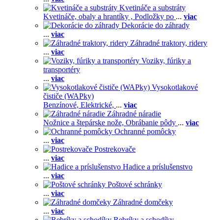
Kvetináče a substráty
Kvetináče, obaly a hrantíky ,
Podložky po
...
viac
Dekorácie do záhrady
...
viac
Záhradné traktory, ridery
...
viac
Voziky, fúriky a
transportéry
...
viac
Vysokotlakové
čističe (WAPky)
Benzínové,
Elektrické,
...
viac
Záhradné náradie
Nožnice a štepárske nože,
Obrábanie pôdy
...
viac
Ochranné pomôcky
...
viac
Postrekovače
...
viac
Hadice a príslušenstvo
...
viac
Poštové schránky
...
viac
Záhradné domčeky
...
viac
Rebríky a schodíky