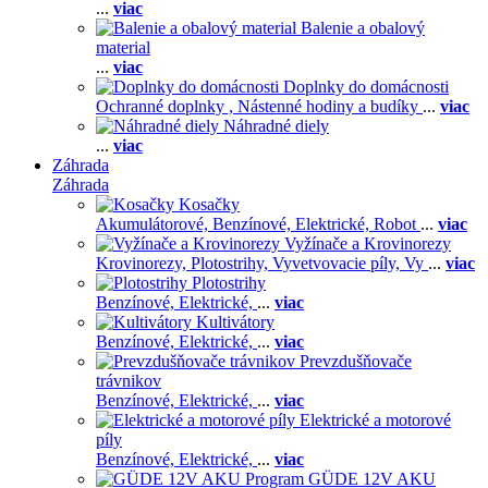
...
viac
Balenie a obalový
material
...
viac
Doplnky do domácnosti
Ochranné doplnky ,
Nástenné hodiny a budíky
...
viac
Náhradné diely
...
viac
Záhrada
Záhrada
Kosačky
Akumulátorové,
Benzínové,
Elektrické,
Robot
...
viac
Vyžínače a Krovinorezy
Krovinorezy,
Plotostrihy,
Vyvetvovacie píly,
Vy
...
viac
Plotostrihy
Benzínové,
Elektrické,
...
viac
Kultivátory
Benzínové,
Elektrické,
...
viac
Prevzdušňovače
trávnikov
Benzínové,
Elektrické,
...
viac
Elektrické a motorové
píly
Benzínové,
Elektrické,
...
viac
GÜDE 12V AKU