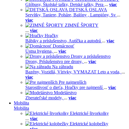
Glóbusy,
Školské tašky,
Detské tašky,
Pera
...
viac
DETSKÁ OSLAVA
Servítky,
Taniere,
Poháre,
Balóny ,
Lampióny,
Sv
...
viac
ZIMNÉ ŠPORTY
...
viac
Hračky
Bábiky a príslušenstvo,
Autíčka a autodrá
...
viac
Domácnosť
Ústna hygiena,
...
viac
Drony a príslušenstvo
Drony,
Príslušenstvo pre drony,
...
viac
Na záhradu
Bazény,
Vozidlá,
Vírivky,
VYMAZAT Leto a voda,
...
viac
Pre najmenších
Starostlivosť o dieťa,
Hračky pre najmenší
...
viac
Modelárstvo
Zberateľské modely,
...
viac
Mobilita
Mobilita
Elektrické štvorkolky
...
viac
Elektrické kolobežky
...
viac