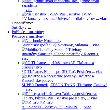
Inteligentné smart
zariadenia.
...
viac
Príslušenstvo TV/AV
TV konzoly na stenu,
Univerzálne diaľkové ov
...
viac
Odporúčame:
Sušičky
, ...
Počítače a smartfóny
Počítače a smartfóny
Notebooky
Študentský spoľahlivý Notebook,
Štúdium
...
viac
Mobilné Telefóny
smartfóny Samsung,
iPhone,
smartfóny Xiaomi,
t
...
viac
3D Tlačiarne a
príslušenstvo
3D Tlačiarne,
Náplne pre 3D Tlač,
Príslušen
...
viac
Tlačiarne a
Kancelárske potreby
SUPER Dopredaj EPSON TANK,
Tlačiarne,
Tankové
...
viac
Tablety a príslušenstvo
Tablety,
Púzdra,
Príslušenstvo pre tablety,
...
viac
Počítače
All in one PC,
Zostavy PC,
Mini PC,
...
viac