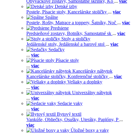
Obývačkové zostavy,
Samostatné skrinky,
Ko
...
viac
Detské izby
Postele,
Písacie stoly,
Kancelárske stoličky
...
viac
Spálne
Postele,
Rošty,
Matrace a toppery,
Šatníky,
Noč
...
viac
Predsiene
Predsieňové zostavy,
Botníky,
Samostatné sk
...
viac
Stoly a stoličky
Jedálenské stoly,
Jedálenské a barové stol
...
viac
Sedačky
...
viac
Písacie stoly
...
viac
Kancelársky nábytok
Kancelárske stoličky,
Konferenčné stoličky
...
viac
Vešiaky a doplnky
...
viac
Univerzálny nábytok
...
viac
Sedacie vaky
...
viac
Bytový textil
Vankúše,
Obliečky,
Osušky,
Uteráky,
Paplóny,
P
...
viac
Úložné boxy a vaky