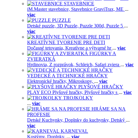
STAVEBNICE
iM.Master stavebnice,
Stavebnice GraviTrax,
ME
...
viac
PUZZLE
Detské puzzle,
3D Puzzle,
Puzzle 300d,
Puzzle 5
...
viac
KREATÍVNE TVORENIE PRE DETI
Dočasné tetovania,
Kreatívne a výtvarné hr
...
viac
FIGÚRKY A
ZVIERATKÁ
Hrdinovia,
Z rozprávok,
Schleich,
Safari zviera
...
viac
VEDECKÉ A TECHNICKÉ HRAČKY
Elektronické hračky,
Mikroskopy,
...
viac
PLYŠOVÉ HRAČKY
PLAY ECO Plyšové hračky,
Plyšové hračky s
...
viac
TROJKOLKY
...
viac
HRÁME SA NA
PROFESIE
Detské Kuchynky,
Doplnky do kuchynky,
Detský
...
viac
KARNEVAL
Kostýmy,
Doplnky,
...
viac