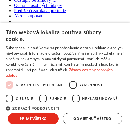
Odstúpiť od zmluvy tu
Ochrana osobných údajov
Predĺžená záruka a poistenie
Ako nakupovať
Predajne a kontakty
Táto webová lokalita používa súbory
Centrum pre zákazníkov
cookie.
Možnosti platby
Možnosti platby
Súbory cookie používame na prispôsobenie obsahu, reklám a analýzu
návštevnosti. Informácie o vašom používaní našej stránky zdieľame aj
Platba na dobierku aj kartou
s našimi reklamnými a analytickými partnermi, ktorí ich môžu
Predaj na splátky
kombinovať s inými informáciami, ktoré ste im poskytli alebo ktoré
Platba prevodom na účet
zhromaždili pri používaní ich služieb.
Zásady ochrany osobných
Platba online cez internet:
údajov
NEVYHNUTNE POTREBNÉ
VÝKONNOSŤ
Možnosti doručenia
Možnosti doručenia
CIELENIE
FUNKCIE
NEKLASIFIKOVANÉ
Expresné doručenie kuriérom
ZOBRAZIŤ PODROBNOSTI
Vynáška a odvoz starého spotrebiča
Packeta - výdajné miesta a Z-BOXy
PRIJAŤ VŠETKO
ODMIETNUŤ VŠETKO
Doručenie do Česka