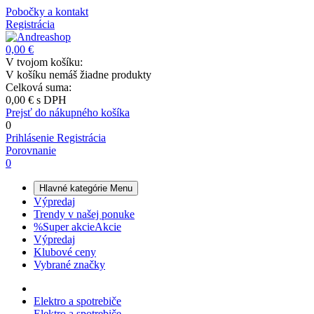
Pobočky a kontakt
Registrácia
0,00 €
V tvojom košíku:
V košíku nemáš žiadne produkty
Celková suma:
0,00 €
s DPH
Prejsť do nákupného košíka
0
Prihlásenie
Registrácia
Porovnanie
0
Hlavné kategórie
Menu
Výpredaj
Trendy v našej ponuke
%
Super akcie
Akcie
Výpredaj
Klubové ceny
Vybrané značky
Elektro a spotrebiče
Elektro a spotrebiče