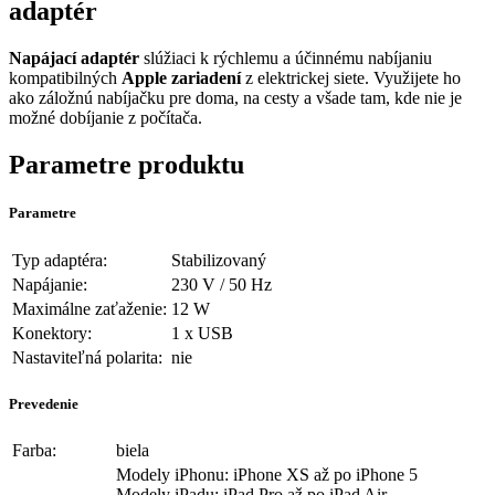
adaptér
Napájací adaptér
slúžiaci k rýchlemu a účinnému nabíjaniu
kompatibilných
Apple zariadení
z elektrickej siete. Využijete ho
ako záložnú nabíjačku pre doma, na cesty a všade tam, kde nie je
možné dobíjanie z počítača.
Parametre produktu
Parametre
Typ adaptéra:
Stabilizovaný
Napájanie:
230 V / 50 Hz
Maximálne zaťaženie:
12 W
Konektory:
1 x USB
Nastaviteľná polarita:
nie
Prevedenie
Farba:
biela
Modely iPhonu: iPhone XS až po iPhone 5
Modely iPadu: iPad Pro až po iPad Air