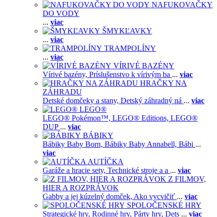
NAFUKOVAČKY
DO VODY
...
viac
ŠMYKĽAVKY
...
viac
TRAMPOLÍNY
...
viac
VÍRIVÉ BAZÉNY
Vírivé bazény,
Príslušenstvo k vírivým ba
...
viac
HRAČKY NA
ZÁHRADU
Detské domčeky a stany,
Detský záhradný ná
...
viac
LEGO®
LEGO® Pokémon™,
LEGO® Editions,
LEGO®
DUP
...
viac
BÁBIKY
Bábiky Baby Born,
Bábiky Baby Annabell,
Bábi
...
viac
AUTÍČKA
Garáže a hracie sety,
Technické stroje a a
...
viac
Z FILMOV,
HIER A ROZPRÁVOK
Gabby a jej kúzelný domček,
Ako vycvičiť
...
viac
SPOLOČENSKÉ HRY
Strategické hry,
Rodinné hry,
Párty hry,
Dets
...
viac