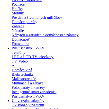
Počítače
Hračky
Mobilita
Pre deti a štvornohých miláčikov
Domáce potreby
Záhrada
Náradie
Nábytok a zariadenie domácnosti a záhrady
Domácnosť
Fotovoltika
Príslušenstvo TV/AV
Telefóny
LED a LCD TV televízory
TV, Video
Audio
Domáce kiná
Biela technika
Malé spotrebiče
Multimédiá a zábava
Fotoaparáty a kamery
Inteligentné smart zariadenia.
Príslušenstvo TV/AV
Univerzálne adaptéry
TV konzoly na stenu