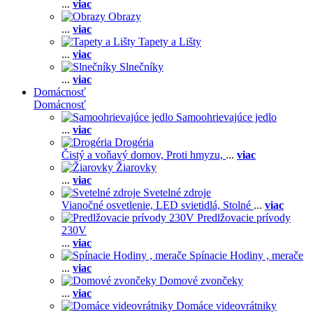
...
viac
Obrazy
...
viac
Tapety a Lišty
...
viac
Slnečníky
...
viac
Domácnosť
Domácnosť
Samoohrievajúce jedlo
...
viac
Drogéria
Čistý a voňavý domov,
Proti hmyzu,
...
viac
Žiarovky
...
viac
Svetelné zdroje
Vianočné osvetlenie,
LED svietidlá,
Stolné
...
viac
Predlžovacie prívody
230V
...
viac
Spínacie Hodiny , merače
...
viac
Domové zvončeky
...
viac
Domáce videovrátniky