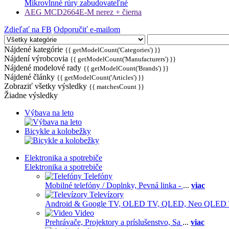
Mikrovlnné rúry zabudovateľné
AEG MCD2664E-M nerez + čierna
Zdieľať na FB
Odporučiť e-mailom
Nájdené kategórie
{{ getModelCount('Categories') }}
Nájdení výrobcovia
{{ getModelCount('Manufacturers') }}
Nájdené modelové rady
{{ getModelCount('Brands') }}
Nájdené články
{{ getModelCount('Articles') }}
Zobraziť všetky výsledky
{{ matchesCount }}
Žiadne výsledky
Výbava na leto
Bicykle a kolobežky
Elektronika a spotrebiče
Elektronika a spotrebiče
Telefóny
Mobilné telefóny / Doplnky,
Pevná linka -
...
viac
Televízory
Android & Google TV,
OLED TV,
QLED, Neo QLED
Video
Prehrávače,
Projektory a príslušenstvo,
Sa
...
viac