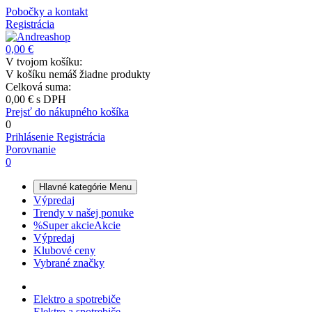
Pobočky a kontakt
Registrácia
0,00 €
V tvojom košíku:
V košíku nemáš žiadne produkty
Celková suma:
0,00 €
s DPH
Prejsť do nákupného košíka
0
Prihlásenie
Registrácia
Porovnanie
0
Hlavné kategórie
Menu
Výpredaj
Trendy v našej ponuke
%
Super akcie
Akcie
Výpredaj
Klubové ceny
Vybrané značky
Elektro a spotrebiče
Elektro a spotrebiče