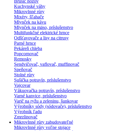
Brúsič nožov
Kuchynské váhy
Mikrovlnné rúry
Mixéry, šľahače
Mlynček na kávu
Mlynček na mäso, príslušenstvo
Multifunkčné elektrické hrnce
Odšťavovače a lisy na citrusy
Parné hrnce
Pekáreň chleba
Popcornovač
Remosky
Sendvičovač, vaflovač, muffinovač
Speňovač
Stolné rúry
Sušička potravín, príslušenstvo
Vajcovar
Vákuovačka potravín, príslušenstvo
Varné kanvice, príslušenstvo
Varič na ryžu a zeleninu, šunkovar
Výrobníky sódy (sódovače), príslušenstvo
Výrobník ľadu
Zmrzlinovač
Mikrovlnné rúry zabudovateľné
Mikrovlnné rúry voľne stojace