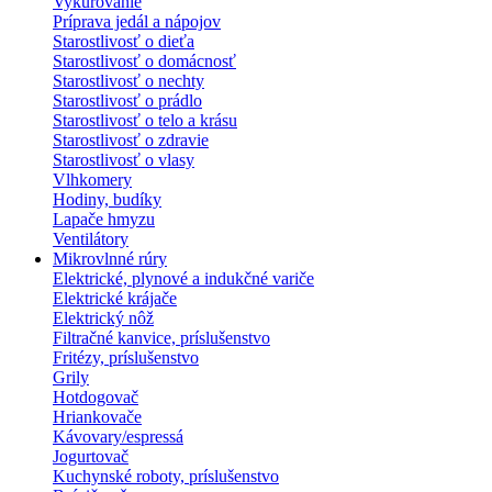
Vykurovanie
Príprava jedál a nápojov
Starostlivosť o dieťa
Starostlivosť o domácnosť
Starostlivosť o nechty
Starostlivosť o prádlo
Starostlivosť o telo a krásu
Starostlivosť o zdravie
Starostlivosť o vlasy
Vlhkomery
Hodiny, budíky
Lapače hmyzu
Ventilátory
Mikrovlnné rúry
Elektrické, plynové a indukčné variče
Elektrické krájače
Elektrický nôž
Filtračné kanvice, príslušenstvo
Fritézy, príslušenstvo
Grily
Hotdogovač
Hriankovače
Kávovary/espressá
Jogurtovač
Kuchynské roboty, príslušenstvo