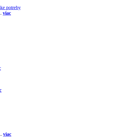
ske potreby
..
viac
c
c
..
viac