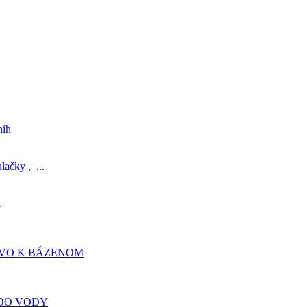
níh
ulačky
, ...
A
TVO K BÁZENOM
DO VODY