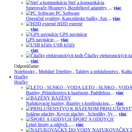
Sieť a komunikácia
Smerovače (Routery),
Bezdrôtové adaptéry,
...
viac
PC Software
Operačné systémy,
Kancelárske balíky,
Ant
...
viac
HDD externé
...
viac
GPS navigácie
GPS navigácie,
...
viac
USB kľúče
...
viac
Čítačky elektronických k
...
viac
Odporúčame:
Notebooky
,
Mobilné Telefóny
,
Tablety a príslušenstvo
,
Kalk
Hračky
Hračky
LETO - SLNKO - VOD
Bazény,
Príslušenstvo k bazénom,
Paddleboa
...
viac
BAZÉNY
Nafukovacie bazény,
Bazény s konštrukciou,
...
viac
PRISLUŠENS
Solárne plachty,
Krycie plachty ,
Schodíky,
Vy
...
viac
ŠPORT A ODDYCH
Letné športy a oddych ,
...
viac
NAFUKOVAČKY 