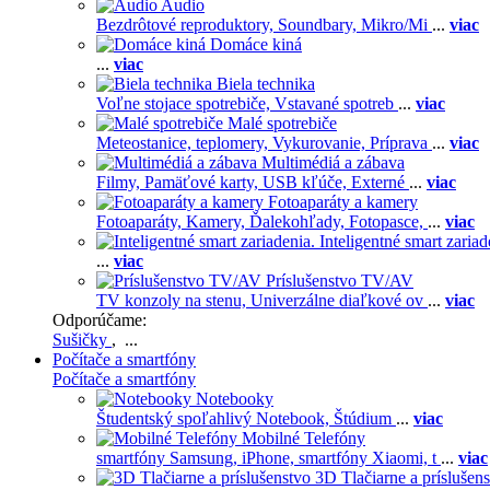
Audio
Bezdrôtové reproduktory,
Soundbary,
Mikro/Mi
...
viac
Domáce kiná
...
viac
Biela technika
Voľne stojace spotrebiče,
Vstavané spotreb
...
viac
Malé spotrebiče
Meteostanice, teplomery,
Vykurovanie,
Príprava
...
viac
Multimédiá a zábava
Filmy,
Pamäťové karty,
USB kľúče,
Externé
...
viac
Fotoaparáty a kamery
Fotoaparáty,
Kamery,
Ďalekohľady,
Fotopasce,
...
viac
Inteligentné smart zariad
...
viac
Príslušenstvo TV/AV
TV konzoly na stenu,
Univerzálne diaľkové ov
...
viac
Odporúčame:
Sušičky
, ...
Počítače a smartfóny
Počítače a smartfóny
Notebooky
Študentský spoľahlivý Notebook,
Štúdium
...
viac
Mobilné Telefóny
smartfóny Samsung,
iPhone,
smartfóny Xiaomi,
t
...
viac
3D Tlačiarne a príslušen