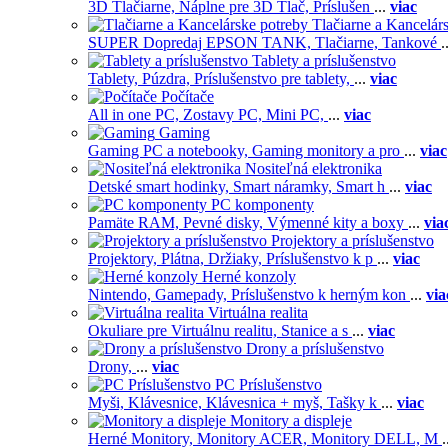
3D Tlačiarne,
Náplne pre 3D Tlač,
Príslušen
...
viac
Tlačiarne a Kancelár
SUPER Dopredaj EPSON TANK,
Tlačiarne,
Tankové
.
Tablety a príslušenstvo
Tablety,
Púzdra,
Príslušenstvo pre tablety,
...
viac
Počítače
All in one PC,
Zostavy PC,
Mini PC,
...
viac
Gaming
Gaming PC a notebooky,
Gaming monitory a pro
...
viac
Nositeľná elektronika
Detské smart hodinky,
Smart náramky,
Smart h
...
viac
PC komponenty
Pamäte RAM,
Pevné disky,
Výmenné kity a boxy
...
via
Projektory a príslušenstvo
Projektory,
Plátna,
Držiaky,
Príslušenstvo k p
...
viac
Herné konzoly
Nintendo,
Gamepady,
Príslušenstvo k herným kon
...
via
Virtuálna realita
Okuliare pre Virtuálnu realitu,
Stanice a s
...
viac
Drony a príslušenstvo
Drony,
...
viac
PC Príslušenstvo
Myši,
Klávesnice,
Klávesnica + myš,
Tašky k
...
viac
Monitory a displeje
Herné Monitory,
Monitory ACER,
Monitory DELL,
M
.