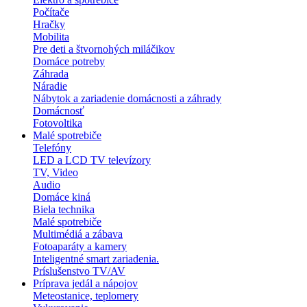
Počítače
Hračky
Mobilita
Pre deti a štvornohých miláčikov
Domáce potreby
Záhrada
Náradie
Nábytok a zariadenie domácnosti a záhrady
Domácnosť
Fotovoltika
Malé spotrebiče
Telefóny
LED a LCD TV televízory
TV, Video
Audio
Domáce kiná
Biela technika
Malé spotrebiče
Multimédiá a zábava
Fotoaparáty a kamery
Inteligentné smart zariadenia.
Príslušenstvo TV/AV
Príprava jedál a nápojov
Meteostanice, teplomery